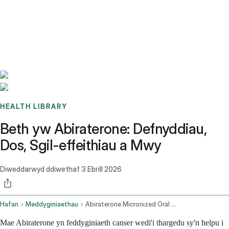
Benchmarks
Stories
FAQ
Sign up / Log in
HEALTH LIBRARY
Beth yw Abiraterone: Defnyddiau,
Dos, Sgil-effeithiau a Mwy
Diweddarwyd ddiwethaf
3 Ebrill 2026
Hafan
Meddyginiaethau
Abiraterone Micronized Oral Route
Mae Abiraterone yn feddyginiaeth canser wedi'i thargedu sy'n helpu i