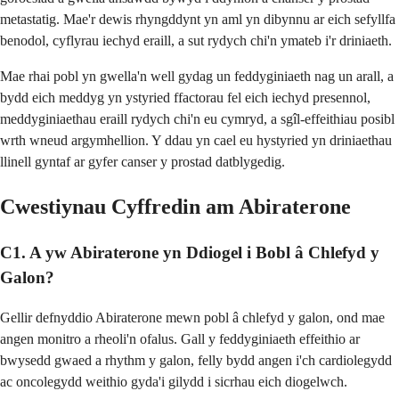
metastatig. Mae'r dewis rhyngddynt yn aml yn dibynnu ar eich sefyllfa
benodol, cyflyrau iechyd eraill, a sut rydych chi'n ymateb i'r driniaeth.
Mae rhai pobl yn gwella'n well gydag un feddyginiaeth nag un arall, a
bydd eich meddyg yn ystyried ffactorau fel eich iechyd presennol,
meddyginiaethau eraill rydych chi'n eu cymryd, a sgîl-effeithiau posibl
wrth wneud argymhellion. Y ddau yn cael eu hystyried yn driniaethau
llinell gyntaf ar gyfer canser y prostad datblygedig.
Cwestiynau Cyffredin am Abiraterone
C1. A yw Abiraterone yn Ddiogel i Bobl â Chlefyd y
Galon?
Gellir defnyddio Abiraterone mewn pobl â chlefyd y galon, ond mae
angen monitro a rheoli'n ofalus. Gall y feddyginiaeth effeithio ar
bwysedd gwaed a rhythm y galon, felly bydd angen i'ch cardiolegydd
ac oncolegydd weithio gyda'i gilydd i sicrhau eich diogelwch.