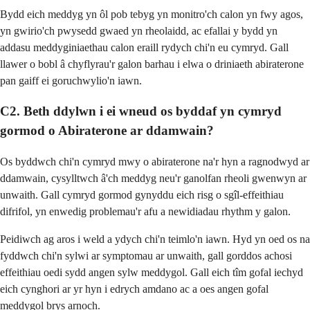
Bydd eich meddyg yn ôl pob tebyg yn monitro'ch calon yn fwy agos,
yn gwirio'ch pwysedd gwaed yn rheolaidd, ac efallai y bydd yn
addasu meddyginiaethau calon eraill rydych chi'n eu cymryd. Gall
llawer o bobl â chyflyrau'r galon barhau i elwa o driniaeth abiraterone
pan gaiff ei goruchwylio'n iawn.
C2. Beth ddylwn i ei wneud os byddaf yn cymryd
gormod o Abiraterone ar ddamwain?
Os byddwch chi'n cymryd mwy o abiraterone na'r hyn a ragnodwyd ar
ddamwain, cysylltwch â'ch meddyg neu'r ganolfan rheoli gwenwyn ar
unwaith. Gall cymryd gormod gynyddu eich risg o sgîl-effeithiau
difrifol, yn enwedig problemau'r afu a newidiadau rhythm y galon.
Peidiwch ag aros i weld a ydych chi'n teimlo'n iawn. Hyd yn oed os na
fyddwch chi'n sylwi ar symptomau ar unwaith, gall gorddos achosi
effeithiau oedi sydd angen sylw meddygol. Gall eich tîm gofal iechyd
eich cynghori ar yr hyn i edrych amdano ac a oes angen gofal
meddygol brys arnoch.