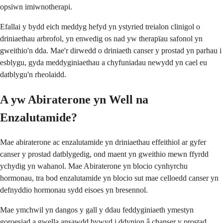
opsiwn imiwnotherapi.
Efallai y bydd eich meddyg hefyd yn ystyried treialon clinigol o
driniaethau arbrofol, yn enwedig os nad yw therapïau safonol yn
gweithio'n dda. Mae'r dirwedd o driniaeth canser y prostad yn parhau i
esblygu, gyda meddyginiaethau a chyfuniadau newydd yn cael eu
datblygu'n rheolaidd.
A yw Abiraterone yn Well na
Enzalutamide?
Mae abiraterone ac enzalutamide yn driniaethau effeithiol ar gyfer
canser y prostad datblygedig, ond maent yn gweithio mewn ffyrdd
ychydig yn wahanol. Mae Abiraterone yn blocio cynhyrchu
hormonau, tra bod enzalutamide yn blocio sut mae celloedd canser yn
defnyddio hormonau sydd eisoes yn bresennol.
Mae ymchwil yn dangos y gall y ddau feddyginiaeth ymestyn
goroesiad a gwella ansawdd bywyd i ddynion â chanser y prostad