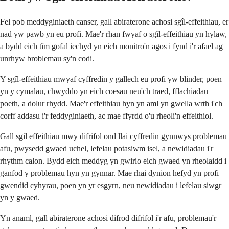
Fel pob meddyginiaeth canser, gall abiraterone achosi sgîl-effeithiau, er
nad yw pawb yn eu profi. Mae'r rhan fwyaf o sgîl-effeithiau yn hylaw,
a bydd eich tîm gofal iechyd yn eich monitro'n agos i fynd i'r afael ag
unrhyw broblemau sy'n codi.
Y sgîl-effeithiau mwyaf cyffredin y gallech eu profi yw blinder, poen
yn y cymalau, chwyddo yn eich coesau neu'ch traed, fflachiadau
poeth, a dolur rhydd. Mae'r effeithiau hyn yn aml yn gwella wrth i'ch
corff addasu i'r feddyginiaeth, ac mae ffyrdd o'u rheoli'n effeithiol.
Gall sgil effeithiau mwy difrifol ond llai cyffredin gynnwys problemau
afu, pwysedd gwaed uchel, lefelau potasiwm isel, a newidiadau i'r
rhythm calon. Bydd eich meddyg yn gwirio eich gwaed yn rheolaidd i
ganfod y problemau hyn yn gynnar. Mae rhai dynion hefyd yn profi
gwendid cyhyrau, poen yn yr esgyrn, neu newidiadau i lefelau siwgr
yn y gwaed.
Yn anaml, gall abiraterone achosi difrod difrifol i'r afu, problemau'r