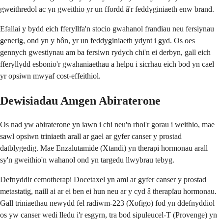
gweithredol ac yn gweithio yr un ffordd â'r feddyginiaeth enw brand.
Efallai y bydd eich fferyllfa'n stocio gwahanol frandiau neu fersiynau
generig, ond yn y bôn, yr un feddyginiaeth ydynt i gyd. Os oes
gennych gwestiynau am ba fersiwn rydych chi'n ei derbyn, gall eich
fferyllydd esbonio'r gwahaniaethau a helpu i sicrhau eich bod yn cael
yr opsiwn mwyaf cost-effeithiol.
Dewisiadau Amgen Abiraterone
Os nad yw abiraterone yn iawn i chi neu'n rhoi'r gorau i weithio, mae
sawl opsiwn triniaeth arall ar gael ar gyfer canser y prostad
datblygedig. Mae Enzalutamide (Xtandi) yn therapi hormonau arall
sy'n gweithio'n wahanol ond yn targedu llwybrau tebyg.
Defnyddir cemotherapi Docetaxel yn aml ar gyfer canser y prostad
metastatig, naill ai ar ei ben ei hun neu ar y cyd â therapïau hormonau.
Gall triniaethau newydd fel radiwm-223 (Xofigo) fod yn ddefnyddiol
os yw canser wedi lledu i'r esgyrn, tra bod sipuleucel-T (Provenge) yn