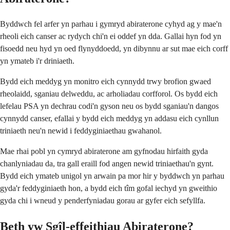
Byddwch fel arfer yn parhau i gymryd abiraterone cyhyd ag y mae'n
rheoli eich canser ac rydych chi'n ei oddef yn dda. Gallai hyn fod yn
fisoedd neu hyd yn oed flynyddoedd, yn dibynnu ar sut mae eich corff
yn ymateb i'r driniaeth.
Bydd eich meddyg yn monitro eich cynnydd trwy brofion gwaed
rheolaidd, sganiau delweddu, ac arholiadau corfforol. Os bydd eich
lefelau PSA yn dechrau codi'n gyson neu os bydd sganiau'n dangos
cynnydd canser, efallai y bydd eich meddyg yn addasu eich cynllun
triniaeth neu'n newid i feddyginiaethau gwahanol.
Mae rhai pobl yn cymryd abiraterone am gyfnodau hirfaith gyda
chanlyniadau da, tra gall eraill fod angen newid triniaethau'n gynt.
Bydd eich ymateb unigol yn arwain pa mor hir y byddwch yn parhau
gyda'r feddyginiaeth hon, a bydd eich tîm gofal iechyd yn gweithio
gyda chi i wneud y penderfyniadau gorau ar gyfer eich sefyllfa.
Beth yw Sgîl-effeithiau Abiraterone?