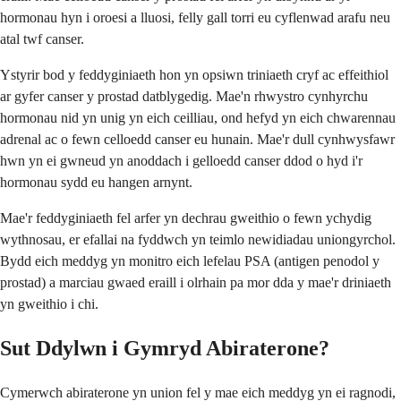
hormonau hyn i oroesi a lluosi, felly gall torri eu cyflenwad arafu neu
atal twf canser.
Ystyrir bod y feddyginiaeth hon yn opsiwn triniaeth cryf ac effeithiol
ar gyfer canser y prostad datblygedig. Mae'n rhwystro cynhyrchu
hormonau nid yn unig yn eich ceilliau, ond hefyd yn eich chwarennau
adrenal ac o fewn celloedd canser eu hunain. Mae'r dull cynhwysfawr
hwn yn ei gwneud yn anoddach i gelloedd canser ddod o hyd i'r
hormonau sydd eu hangen arnynt.
Mae'r feddyginiaeth fel arfer yn dechrau gweithio o fewn ychydig
wythnosau, er efallai na fyddwch yn teimlo newidiadau uniongyrchol.
Bydd eich meddyg yn monitro eich lefelau PSA (antigen penodol y
prostad) a marciau gwaed eraill i olrhain pa mor dda y mae'r driniaeth
yn gweithio i chi.
Sut Ddylwn i Gymryd Abiraterone?
Cymerwch abiraterone yn union fel y mae eich meddyg yn ei ragnodi,