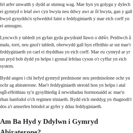
fel arfer unwaith y dydd ar stumog wag. Mae hyn yn golygu y dylech
ei gymryd o leiaf awr cyn bwyta neu ddwy awr ar ôl bwyta, gan y gall
bwyd gynyddu'n sylweddol faint o feddyginiaeth y mae eich corff yn
ei amsugno.
Lyncwch y tabledi yn gyfan gyda gwydraid llawn o ddŵr. Peidiwch â
malu, torri, neu gnoi'r tabledi, oherwydd gall hyn effeithio ar sut mae'r
feddyginiaeth yn cael ei rhyddhau yn eich corff. Mae eu cymryd ar yr
un pryd bob dydd yn helpu i gynnal lefelau cyson o'r cyffur yn eich
system.
Bydd angen i chi hefyd gymryd prednisone neu prednisolone ochr yn
ochr ag abiraterone. Mae'r feddyginiaeth steroid hon yn helpu i atal
sgîl-effeithiau sy'n gysylltiedig â newidiadau hormonaidd ac mae'n
rhan hanfodol o'ch regimen triniaeth. Bydd eich meddyg yn rhagnodi'r
dos a'r amserlen briodol ar gyfer y ddau feddyginiaeth.
Am Ba Hyd y Ddylwn i Gymryd
Abiraterone?