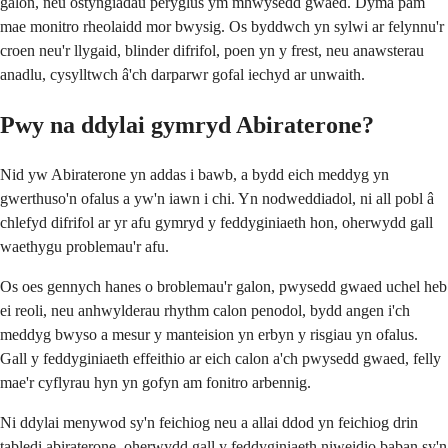
galon, neu ostyngiadau peryglus ym mhwysedd gwaed. Dyma pam
mae monitro rheolaidd mor bwysig. Os byddwch yn sylwi ar felynnu'r
croen neu'r llygaid, blinder difrifol, poen yn y frest, neu anawsterau
anadlu, cysylltwch â'ch darparwr gofal iechyd ar unwaith.
Pwy na ddylai gymryd Abiraterone?
Nid yw Abiraterone yn addas i bawb, a bydd eich meddyg yn
gwerthuso'n ofalus a yw'n iawn i chi. Yn nodweddiadol, ni all pobl â
chlefyd difrifol ar yr afu gymryd y feddyginiaeth hon, oherwydd gall
waethygu problemau'r afu.
Os oes gennych hanes o broblemau'r galon, pwysedd gwaed uchel heb
ei reoli, neu anhwylderau rhythm calon penodol, bydd angen i'ch
meddyg bwyso a mesur y manteision yn erbyn y risgiau yn ofalus.
Gall y feddyginiaeth effeithio ar eich calon a'ch pwysedd gwaed, felly
mae'r cyflyrau hyn yn gofyn am fonitro arbennig.
Ni ddylai menywod sy'n feichiog neu a allai ddod yn feichiog drin
tabledi abiraterone, oherwydd gall y feddyginiaeth niweidio baban sy'n