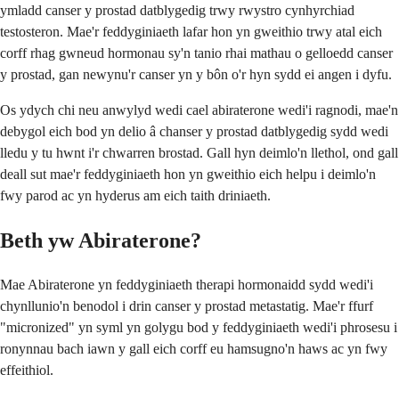
ymladd canser y prostad datblygedig trwy rwystro cynhyrchiad
testosteron. Mae'r feddyginiaeth lafar hon yn gweithio trwy atal eich
corff rhag gwneud hormonau sy'n tanio rhai mathau o gelloedd canser
y prostad, gan newynu'r canser yn y bôn o'r hyn sydd ei angen i dyfu.
Os ydych chi neu anwylyd wedi cael abiraterone wedi'i ragnodi, mae'n
debygol eich bod yn delio â chanser y prostad datblygedig sydd wedi
lledu y tu hwnt i'r chwarren brostad. Gall hyn deimlo'n llethol, ond gall
deall sut mae'r feddyginiaeth hon yn gweithio eich helpu i deimlo'n
fwy parod ac yn hyderus am eich taith driniaeth.
Beth yw Abiraterone?
Mae Abiraterone yn feddyginiaeth therapi hormonaidd sydd wedi'i
chynllunio'n benodol i drin canser y prostad metastatig. Mae'r ffurf
"micronized" yn syml yn golygu bod y feddyginiaeth wedi'i phrosesu i
ronynnau bach iawn y gall eich corff eu hamsugno'n haws ac yn fwy
effeithiol.