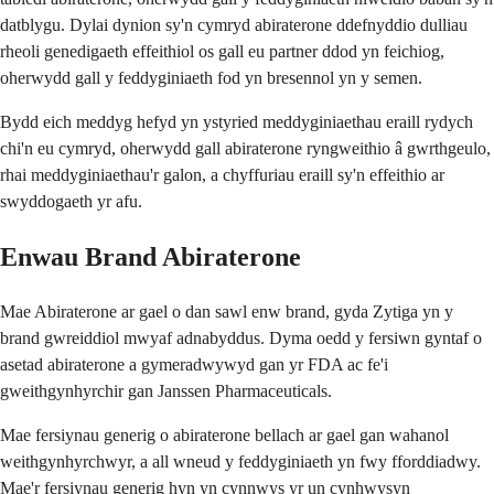
datblygu. Dylai dynion sy'n cymryd abiraterone ddefnyddio dulliau
rheoli genedigaeth effeithiol os gall eu partner ddod yn feichiog,
oherwydd gall y feddyginiaeth fod yn bresennol yn y semen.
Bydd eich meddyg hefyd yn ystyried meddyginiaethau eraill rydych
chi'n eu cymryd, oherwydd gall abiraterone ryngweithio â gwrthgeulo,
rhai meddyginiaethau'r galon, a chyffuriau eraill sy'n effeithio ar
swyddogaeth yr afu.
Enwau Brand Abiraterone
Mae Abiraterone ar gael o dan sawl enw brand, gyda Zytiga yn y
brand gwreiddiol mwyaf adnabyddus. Dyma oedd y fersiwn gyntaf o
asetad abiraterone a gymeradwywyd gan yr FDA ac fe'i
gweithgynhyrchir gan Janssen Pharmaceuticals.
Mae fersiynau generig o abiraterone bellach ar gael gan wahanol
weithgynhyrchwyr, a all wneud y feddyginiaeth yn fwy fforddiadwy.
Mae'r fersiynau generig hyn yn cynnwys yr un cynhwysyn