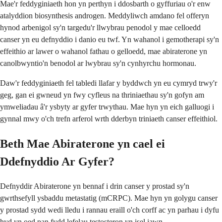
Mae'r feddyginiaeth hon yn perthyn i ddosbarth o gyffuriau o'r enw
atalyddion biosynthesis androgen. Meddyliwch amdano fel offeryn
hynod arbenigol sy'n targedu'r llwybrau penodol y mae celloedd
canser yn eu defnyddio i danio eu twf. Yn wahanol i gemotherapi sy'n
effeithio ar lawer o wahanol fathau o gelloedd, mae abiraterone yn
canolbwyntio'n benodol ar lwybrau sy'n cynhyrchu hormonau.
Daw'r feddyginiaeth fel tabledi llafar y byddwch yn eu cymryd trwy'r
geg, gan ei gwneud yn fwy cyfleus na thriniaethau sy'n gofyn am
ymweliadau â'r ysbyty ar gyfer trwythau. Mae hyn yn eich galluogi i
gynnal mwy o'ch trefn arferol wrth dderbyn triniaeth canser effeithiol.
Beth Mae Abiraterone yn cael ei
Ddefnyddio Ar Gyfer?
Defnyddir Abiraterone yn bennaf i drin canser y prostad sy'n
gwrthsefyll ysbaddu metastatig (mCRPC). Mae hyn yn golygu canser
y prostad sydd wedi lledu i rannau eraill o'ch corff ac yn parhau i dyfu
hyd yn oed pan fydd lefelau testosteron yn isel iawn.