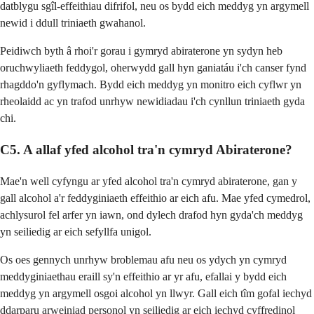
datblygu sgîl-effeithiau difrifol, neu os bydd eich meddyg yn argymell
newid i ddull triniaeth gwahanol.
Peidiwch byth â rhoi'r gorau i gymryd abiraterone yn sydyn heb
oruchwyliaeth feddygol, oherwydd gall hyn ganiatáu i'ch canser fynd
rhagddo'n gyflymach. Bydd eich meddyg yn monitro eich cyflwr yn
rheolaidd ac yn trafod unrhyw newidiadau i'ch cynllun triniaeth gyda
chi.
C5. A allaf yfed alcohol tra'n cymryd Abiraterone?
Mae'n well cyfyngu ar yfed alcohol tra'n cymryd abiraterone, gan y
gall alcohol a'r feddyginiaeth effeithio ar eich afu. Mae yfed cymedrol,
achlysurol fel arfer yn iawn, ond dylech drafod hyn gyda'ch meddyg
yn seiliedig ar eich sefyllfa unigol.
Os oes gennych unrhyw broblemau afu neu os ydych yn cymryd
meddyginiaethau eraill sy'n effeithio ar yr afu, efallai y bydd eich
meddyg yn argymell osgoi alcohol yn llwyr. Gall eich tîm gofal iechyd
ddarparu arweiniad personol yn seiliedig ar eich iechyd cyffredinol