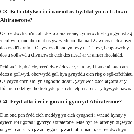
C3. Beth ddylwn i ei wneud os byddaf yn colli dos o
Abiraterone?
Os byddwch chi'n colli dos o abiraterone, cymerwch ef cyn gynted ag
y cofiwch, ond dim ond os yw wedi bod llai na 12 awr ers eich amser
dos wedi'i drefnu. Os yw wedi bod yn hwy na 12 awr, hepgorwch y
dos a gollwyd a chymerwch eich dos nesaf ar yr amser rheolaidd.
Peidiwch byth â chymryd dwy ddos ​​ar yr un pryd i wneud iawn am
ddos ​​a gollwyd, oherwydd gall hyn gynyddu eich risg o sgîl-effeithiau.
Os ydych chi'n aml yn anghofio dosau, ystyriwch osod atgoffa ar y
ffôn neu ddefnyddio trefnydd pils i'ch helpu i aros ar y trywydd iawn.
C4. Pryd alla i roi'r gorau i gymryd Abiraterone?
Dim ond pan fydd eich meddyg yn eich cynghori i wneud hynny y
dylech roi'r gorau i gymryd abiraterone. Mae hyn fel arfer yn digwydd
os yw'r canser yn gwaethygu er gwaethaf triniaeth, os byddwch yn