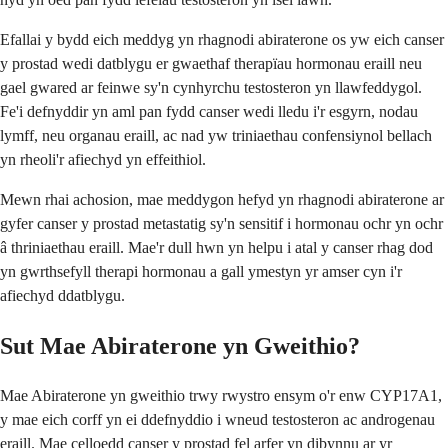
Efallai y bydd eich meddyg yn rhagnodi abiraterone os yw eich canser
y prostad wedi datblygu er gwaethaf therapïau hormonau eraill neu
gael gwared ar feinwe sy'n cynhyrchu testosteron yn llawfeddygol.
Fe'i defnyddir yn aml pan fydd canser wedi lledu i'r esgyrn, nodau
lymff, neu organau eraill, ac nad yw triniaethau confensiynol bellach
yn rheoli'r afiechyd yn effeithiol.
Mewn rhai achosion, mae meddygon hefyd yn rhagnodi abiraterone ar
gyfer canser y prostad metastatig sy'n sensitif i hormonau ochr yn ochr
â thriniaethau eraill. Mae'r dull hwn yn helpu i atal y canser rhag dod
yn gwrthsefyll therapi hormonau a gall ymestyn yr amser cyn i'r
afiechyd ddatblygu.
Sut Mae Abiraterone yn Gweithio?
Mae Abiraterone yn gweithio trwy rwystro ensym o'r enw CYP17A1,
y mae eich corff yn ei ddefnyddio i wneud testosteron ac androgenau
eraill. Mae celloedd canser y prostad fel arfer yn dibynnu ar yr