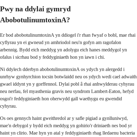
Pwy na ddylai gymryd
AbobotulinumtoxinA?
Er bod abobotulinumtoxinA yn ddiogel i'r rhan fwyaf o bobl, mae rhai
cyflyrau yn ei gwneud yn amhriodol neu'n gofyn am ragofalon
arbennig. Bydd eich meddyg yn adolygu eich hanes meddygol yn
ofalus i sicrhau bod y feddyginiaeth hon yn iawn i chi.
Ni ddylech dderbyn abobotulinumtoxinA os ydych yn alergedd i
unrhyw gynhyrchion tocsin botwlaidd neu os ydych wedi cael adwaith
gwael iddynt yn y gorffennol. Dylai pobl â rhai anhwylderau cyhyrau
neu nerfau, fel myasthenia gravis neu syndrom Lambert-Eaton, hefyd
osgoi'r feddyginiaeth hon oherwydd gall waethygu eu gwendid
cyhyrau.
Os oes gennych haint gweithredol ar y safle pigiad a gynlluniwyd,
mae'n debygol y bydd eich meddyg yn gohirio'r driniaeth nes bod yr
haint yn clirio. Mae hyn yn atal y feddyginiaeth rhag lledaenu bacteria