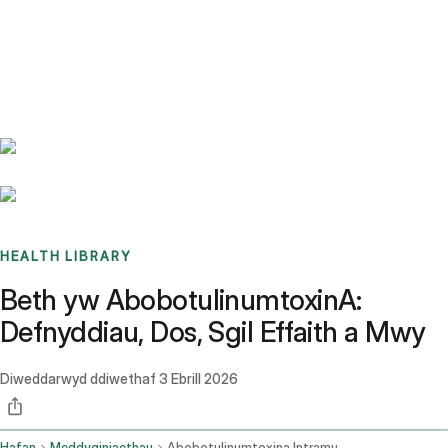
Benchmarks
Stories
FAQ
Sign up / Log in
HEALTH LIBRARY
Beth yw AbobotulinumtoxinA:
Defnyddiau, Dos, Sgil Effaith a Mwy
Diweddarwyd ddiwethaf
3 Ebrill 2026
Hafan
Meddyginiaethau
Abobotulinumtoxina Intramuscular Route