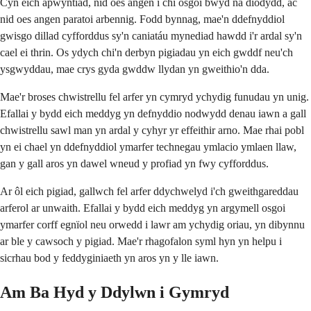
Cyn eich apwyntiad, nid oes angen i chi osgoi bwyd na diodydd, ac
nid oes angen paratoi arbennig. Fodd bynnag, mae'n ddefnyddiol
gwisgo dillad cyfforddus sy'n caniatáu mynediad hawdd i'r ardal sy'n
cael ei thrin. Os ydych chi'n derbyn pigiadau yn eich gwddf neu'ch
ysgwyddau, mae crys gyda gwddw llydan yn gweithio'n dda.
Mae'r broses chwistrellu fel arfer yn cymryd ychydig funudau yn unig.
Efallai y bydd eich meddyg yn defnyddio nodwydd denau iawn a gall
chwistrellu sawl man yn ardal y cyhyr yr effeithir arno. Mae rhai pobl
yn ei chael yn ddefnyddiol ymarfer technegau ymlacio ymlaen llaw,
gan y gall aros yn dawel wneud y profiad yn fwy cyfforddus.
Ar ôl eich pigiad, gallwch fel arfer ddychwelyd i'ch gweithgareddau
arferol ar unwaith. Efallai y bydd eich meddyg yn argymell osgoi
ymarfer corff egnïol neu orwedd i lawr am ychydig oriau, yn dibynnu
ar ble y cawsoch y pigiad. Mae'r rhagofalon syml hyn yn helpu i
sicrhau bod y feddyginiaeth yn aros yn y lle iawn.
Am Ba Hyd y Ddylwn i Gymryd