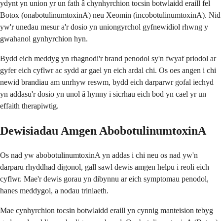
ydynt yn union yr un fath â chynhyrchion tocsin botwlaidd eraill fel
Botox (onabotulinumtoxinA) neu Xeomin (incobotulinumtoxinA). Nid
yw'r unedau mesur a'r dosio yn uniongyrchol gyfnewidiol rhwng y
gwahanol gynhyrchion hyn.
Bydd eich meddyg yn rhagnodi'r brand penodol sy'n fwyaf priodol ar
gyfer eich cyflwr ac sydd ar gael yn eich ardal chi. Os oes angen i chi
newid brandiau am unrhyw reswm, bydd eich darparwr gofal iechyd
yn addasu'r dosio yn unol â hynny i sicrhau eich bod yn cael yr un
effaith therapiwtig.
Dewisiadau Amgen AbobotulinumtoxinA
Os nad yw abobotulinumtoxinA yn addas i chi neu os nad yw'n
darparu rhyddhad digonol, gall sawl dewis amgen helpu i reoli eich
cyflwr. Mae'r dewis gorau yn dibynnu ar eich symptomau penodol,
hanes meddygol, a nodau triniaeth.
Mae cynhyrchion tocsin botwlaidd eraill yn cynnig manteision tebyg