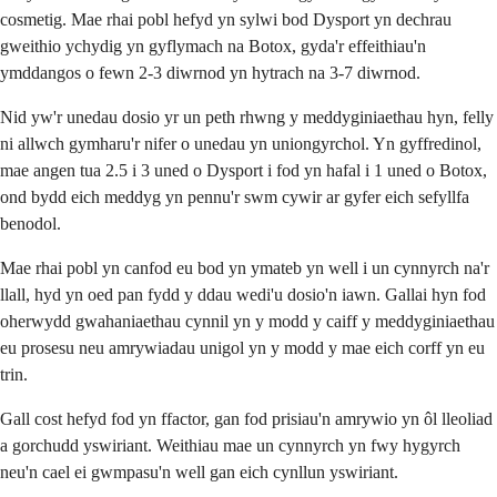
cosmetig. Mae rhai pobl hefyd yn sylwi bod Dysport yn dechrau
gweithio ychydig yn gyflymach na Botox, gyda'r effeithiau'n
ymddangos o fewn 2-3 diwrnod yn hytrach na 3-7 diwrnod.
Nid yw'r unedau dosio yr un peth rhwng y meddyginiaethau hyn, felly
ni allwch gymharu'r nifer o unedau yn uniongyrchol. Yn gyffredinol,
mae angen tua 2.5 i 3 uned o Dysport i fod yn hafal i 1 uned o Botox,
ond bydd eich meddyg yn pennu'r swm cywir ar gyfer eich sefyllfa
benodol.
Mae rhai pobl yn canfod eu bod yn ymateb yn well i un cynnyrch na'r
llall, hyd yn oed pan fydd y ddau wedi'u dosio'n iawn. Gallai hyn fod
oherwydd gwahaniaethau cynnil yn y modd y caiff y meddyginiaethau
eu prosesu neu amrywiadau unigol yn y modd y mae eich corff yn eu
trin.
Gall cost hefyd fod yn ffactor, gan fod prisiau'n amrywio yn ôl lleoliad
a gorchudd yswiriant. Weithiau mae un cynnyrch yn fwy hygyrch
neu'n cael ei gwmpasu'n well gan eich cynllun yswiriant.