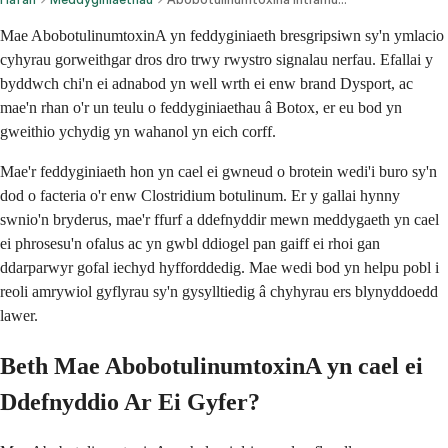
Mae AbobotulinumtoxinA yn feddyginiaeth bresgripsiwn sy'n ymlacio
cyhyrau gorweithgar dros dro trwy rwystro signalau nerfau. Efallai y
byddwch chi'n ei adnabod yn well wrth ei enw brand Dysport, ac
mae'n rhan o'r un teulu o feddyginiaethau â Botox, er eu bod yn
gweithio ychydig yn wahanol yn eich corff.
Mae'r feddyginiaeth hon yn cael ei gwneud o brotein wedi'i buro sy'n
dod o facteria o'r enw Clostridium botulinum. Er y gallai hynny
swnio'n bryderus, mae'r ffurf a ddefnyddir mewn meddygaeth yn cael
ei phrosesu'n ofalus ac yn gwbl ddiogel pan gaiff ei rhoi gan
ddarparwyr gofal iechyd hyfforddedig. Mae wedi bod yn helpu pobl i
reoli amrywiol gyflyrau sy'n gysylltiedig â chyhyrau ers blynyddoedd
lawer.
Beth Mae AbobotulinumtoxinA yn cael ei
Ddefnyddio Ar Ei Gyfer?