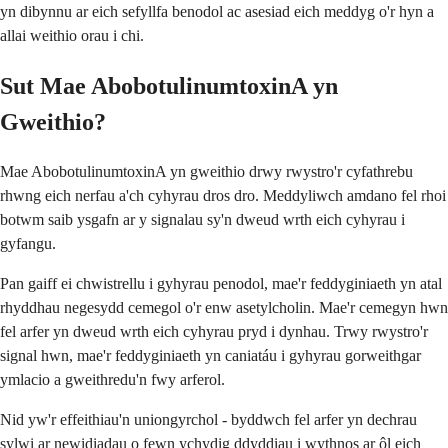
yn dibynnu ar eich sefyllfa benodol ac asesiad eich meddyg o'r hyn a
allai weithio orau i chi.
Sut Mae AbobotulinumtoxinA yn
Gweithio?
Mae AbobotulinumtoxinA yn gweithio drwy rwystro'r cyfathrebu
rhwng eich nerfau a'ch cyhyrau dros dro. Meddyliwch amdano fel rhoi
botwm saib ysgafn ar y signalau sy'n dweud wrth eich cyhyrau i
gyfangu.
Pan gaiff ei chwistrellu i gyhyrau penodol, mae'r feddyginiaeth yn atal
rhyddhau negesydd cemegol o'r enw asetylcholin. Mae'r cemegyn hwn
fel arfer yn dweud wrth eich cyhyrau pryd i dynhau. Trwy rwystro'r
signal hwn, mae'r feddyginiaeth yn caniatáu i gyhyrau gorweithgar
ymlacio a gweithredu'n fwy arferol.
Nid yw'r effeithiau'n uniongyrchol - byddwch fel arfer yn dechrau
sylwi ar newidiadau o fewn ychydig ddyddiau i wythnos ar ôl eich