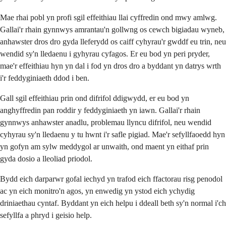
Mae rhai pobl yn profi sgil effeithiau llai cyffredin ond mwy amlwg.
Gallai'r rhain gynnwys amrantau'n gollwng os cewch bigiadau wyneb,
anhawster dros dro gyda lleferydd os caiff cyhyrau'r gwddf eu trin, neu
wendid sy'n lledaenu i gyhyrau cyfagos. Er eu bod yn peri pryder,
mae'r effeithiau hyn yn dal i fod yn dros dro a byddant yn datrys wrth
i'r feddyginiaeth ddod i ben.
Gall sgil effeithiau prin ond difrifol ddigwydd, er eu bod yn
anghyffredin pan roddir y feddyginiaeth yn iawn. Gallai'r rhain
gynnwys anhawster anadlu, problemau llyncu difrifol, neu wendid
cyhyrau sy'n lledaenu y tu hwnt i'r safle pigiad. Mae'r sefyllfaoedd hyn
yn gofyn am sylw meddygol ar unwaith, ond maent yn eithaf prin
gyda dosio a lleoliad priodol.
Bydd eich darparwr gofal iechyd yn trafod eich ffactorau risg penodol
ac yn eich monitro'n agos, yn enwedig yn ystod eich ychydig
driniaethau cyntaf. Byddant yn eich helpu i ddeall beth sy'n normal i'ch
sefyllfa a phryd i geisio help.