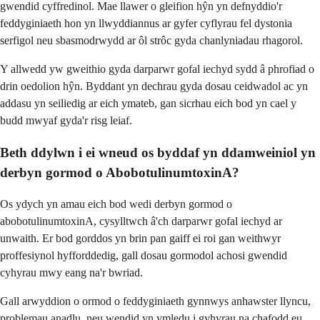
gwendid cyffredinol. Mae llawer o gleifion hŷn yn defnyddio'r
feddyginiaeth hon yn llwyddiannus ar gyfer cyflyrau fel dystonia
serfigol neu sbasmodrwydd ar ôl strôc gyda chanlyniadau rhagorol.
Y allwedd yw gweithio gyda darparwr gofal iechyd sydd â phrofiad o
drin oedolion hŷn. Byddant yn dechrau gyda dosau ceidwadol ac yn
addasu yn seiliedig ar eich ymateb, gan sicrhau eich bod yn cael y
budd mwyaf gyda'r risg leiaf.
Beth ddylwn i ei wneud os byddaf yn ddamweiniol yn
derbyn gormod o AbobotulinumtoxinA?
Os ydych yn amau ​​eich bod wedi derbyn gormod o
abobotulinumtoxinA, cysylltwch â'ch darparwr gofal iechyd ar
unwaith. Er bod gorddos yn brin pan gaiff ei roi gan weithwyr
proffesiynol hyfforddedig, gall dosau gormodol achosi gwendid
cyhyrau mwy eang na'r bwriad.
Gall arwyddion o ormod o feddyginiaeth gynnwys anhawster llyncu,
problemau anadlu, neu wendid yn ymledu i gyhyrau na chafodd eu