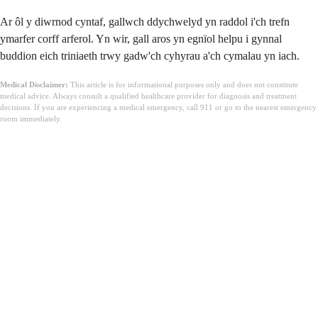
Ar ôl y diwrnod cyntaf, gallwch ddychwelyd yn raddol i'ch trefn
ymarfer corff arferol. Yn wir, gall aros yn egnïol helpu i gynnal
buddion eich triniaeth trwy gadw'ch cyhyrau a'ch cymalau yn iach.
Medical Disclaimer:
This article is for informational purposes only and does not constitute
medical advice. Always consult a qualified healthcare provider for diagnosis and treatment
decisions. If you are experiencing a medical emergency, call 911 or go to the nearest emergency
room immediately.