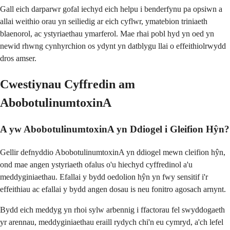
Gall eich darparwr gofal iechyd eich helpu i benderfynu pa opsiwn a
allai weithio orau yn seiliedig ar eich cyflwr, ymatebion triniaeth
blaenorol, ac ystyriaethau ymarferol. Mae rhai pobl hyd yn oed yn
newid rhwng cynhyrchion os ydynt yn datblygu llai o effeithiolrwydd
dros amser.
Cwestiynau Cyffredin am
AbobotulinumtoxinA
A yw AbobotulinumtoxinA yn Ddiogel i Gleifion Hŷn?
Gellir defnyddio AbobotulinumtoxinA yn ddiogel mewn cleifion hŷn,
ond mae angen ystyriaeth ofalus o'u hiechyd cyffredinol a'u
meddyginiaethau. Efallai y bydd oedolion hŷn yn fwy sensitif i'r
effeithiau ac efallai y bydd angen dosau is neu fonitro agosach arnynt.
Bydd eich meddyg yn rhoi sylw arbennig i ffactorau fel swyddogaeth
yr arennau, meddyginiaethau eraill rydych chi'n eu cymryd, a'ch lefel