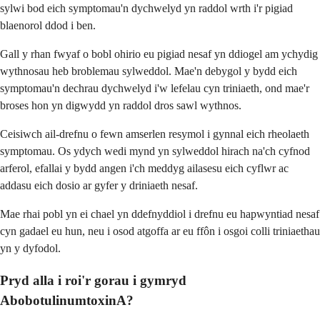
sylwi bod eich symptomau'n dychwelyd yn raddol wrth i'r pigiad
blaenorol ddod i ben.
Gall y rhan fwyaf o bobl ohirio eu pigiad nesaf yn ddiogel am ychydig
wythnosau heb broblemau sylweddol. Mae'n debygol y bydd eich
symptomau'n dechrau dychwelyd i'w lefelau cyn triniaeth, ond mae'r
broses hon yn digwydd yn raddol dros sawl wythnos.
Ceisiwch ail-drefnu o fewn amserlen resymol i gynnal eich rheolaeth
symptomau. Os ydych wedi mynd yn sylweddol hirach na'ch cyfnod
arferol, efallai y bydd angen i'ch meddyg ailasesu eich cyflwr ac
addasu eich dosio ar gyfer y driniaeth nesaf.
Mae rhai pobl yn ei chael yn ddefnyddiol i drefnu eu hapwyntiad nesaf
cyn gadael eu hun, neu i osod atgoffa ar eu ffôn i osgoi colli triniaethau
yn y dyfodol.
Pryd alla i roi'r gorau i gymryd
AbobotulinumtoxinA?