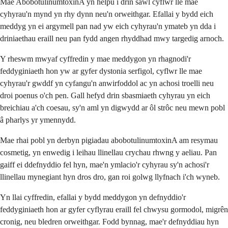
Mae AbobotulinumtoxinA yn helpu i drin sawl cyflwr lle mae
cyhyrau'n mynd yn rhy dynn neu'n orweithgar. Efallai y bydd eich
meddyg yn ei argymell pan nad yw eich cyhyrau'n ymateb yn dda i
driniaethau eraill neu pan fydd angen rhyddhad mwy targedig arnoch.
Y rheswm mwyaf cyffredin y mae meddygon yn rhagnodi'r
feddyginiaeth hon yw ar gyfer dystonia serfigol, cyflwr lle mae
cyhyrau'r gwddf yn cyfangu'n anwirfoddol ac yn achosi troelli neu
droi poenus o'ch pen. Gall hefyd drin sbasmiaeth cyhyrau yn eich
breichiau a'ch coesau, sy'n aml yn digwydd ar ôl strôc neu mewn pobl
â pharlys yr ymennydd.
Mae rhai pobl yn derbyn pigiadau abobotulinumtoxinA am resymau
cosmetig, yn enwedig i leihau llinellau crychau rhwng y aeliau. Pan
gaiff ei ddefnyddio fel hyn, mae'n ymlacio'r cyhyrau sy'n achosi'r
llinellau mynegiant hyn dros dro, gan roi golwg llyfnach i'ch wyneb.
Yn llai cyffredin, efallai y bydd meddygon yn defnyddio'r
feddyginiaeth hon ar gyfer cyflyrau eraill fel chwysu gormodol, migrên
cronig, neu bledren orweithgar. Fodd bynnag, mae'r defnyddiau hyn