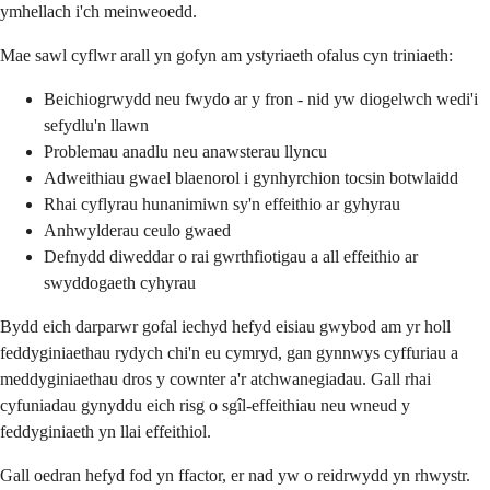
ymhellach i'ch meinweoedd.
Mae sawl cyflwr arall yn gofyn am ystyriaeth ofalus cyn triniaeth:
Beichiogrwydd neu fwydo ar y fron - nid yw diogelwch wedi'i
sefydlu'n llawn
Problemau anadlu neu anawsterau llyncu
Adweithiau gwael blaenorol i gynhyrchion tocsin botwlaidd
Rhai cyflyrau hunanimiwn sy'n effeithio ar gyhyrau
Anhwylderau ceulo gwaed
Defnydd diweddar o rai gwrthfiotigau a all effeithio ar
swyddogaeth cyhyrau
Bydd eich darparwr gofal iechyd hefyd eisiau gwybod am yr holl
feddyginiaethau rydych chi'n eu cymryd, gan gynnwys cyffuriau a
meddyginiaethau dros y cownter a'r atchwanegiadau. Gall rhai
cyfuniadau gynyddu eich risg o sgîl-effeithiau neu wneud y
feddyginiaeth yn llai effeithiol.
Gall oedran hefyd fod yn ffactor, er nad yw o reidrwydd yn rhwystr.