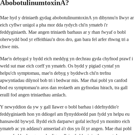
AbobotulinumtoxinA?
Mae hyd y driniaeth gydag abobotulinumtoxinA yn dibynnu'n llwyr ar
eich cyflwr unigol a pha mor dda rydych chi'n ymateb i'r
feddyginiaeth. Mae angen triniaeth barhaus ar y rhan fwyaf o bobl
oherwydd bod yr effeithiau'n dros dro, gan bara fel arfer rhwng tri a
chwe mis.
Mae'n debygol y bydd eich meddyg yn dechrau gyda chyfnod prawf i
weld sut mae eich corff yn ymateb. Os bydd y pigiad cyntaf yn
helpu'ch symptomau, mae'n debyg y byddwch chi'n trefnu
apwyntiadau dilynol bob tri i bedwar mis. Mae rhai pobl yn canfod
bod eu symptomau'n aros dan reolaeth am gyfnodau hirach, tra gall
eraill fod angen triniaethau amlach.
Y newyddion da yw y gall llawer o bobl barhau i ddefnyddio'r
feddyginiaeth hon yn ddiogel am flynyddoedd pan fydd yn helpu eu
hansawdd bywyd. Bydd eich darparwr gofal iechyd yn monitro eich
ymateb ac yn addasu'r amseriad a'r dos yn ôl yr angen. Mae rhai pobl