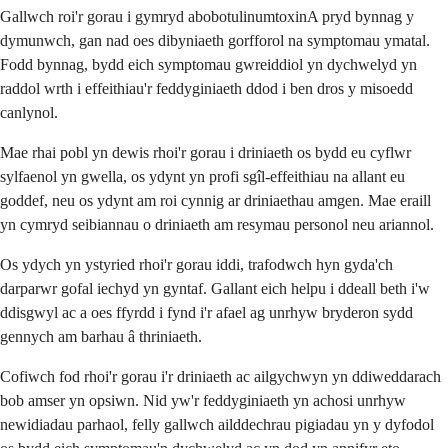
Gallwch roi'r gorau i gymryd abobotulinumtoxinA pryd bynnag y
dymunwch, gan nad oes dibyniaeth gorfforol na symptomau ymatal.
Fodd bynnag, bydd eich symptomau gwreiddiol yn dychwelyd yn
raddol wrth i effeithiau'r feddyginiaeth ddod i ben dros y misoedd
canlynol.
Mae rhai pobl yn dewis rhoi'r gorau i driniaeth os bydd eu cyflwr
sylfaenol yn gwella, os ydynt yn profi sgîl-effeithiau na allant eu
goddef, neu os ydynt am roi cynnig ar driniaethau amgen. Mae eraill
yn cymryd seibiannau o driniaeth am resymau personol neu ariannol.
Os ydych yn ystyried rhoi'r gorau iddi, trafodwch hyn gyda'ch
darparwr gofal iechyd yn gyntaf. Gallant eich helpu i ddeall beth i'w
ddisgwyl ac a oes ffyrdd i fynd i'r afael ag unrhyw bryderon sydd
gennych am barhau â thriniaeth.
Cofiwch fod rhoi'r gorau i'r driniaeth ac ailgychwyn yn ddiweddarach
bob amser yn opsiwn. Nid yw'r feddyginiaeth yn achosi unrhyw
newidiadau parhaol, felly gallwch ailddechrau pigiadau yn y dyfodol