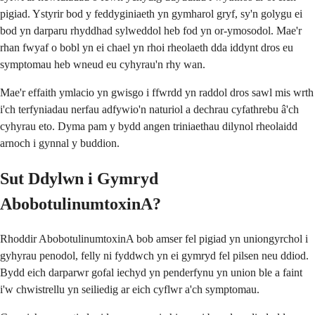
pigiad. Ystyrir bod y feddyginiaeth yn gymharol gryf, sy'n golygu ei
bod yn darparu rhyddhad sylweddol heb fod yn or-ymosodol. Mae'r
rhan fwyaf o bobl yn ei chael yn rhoi rheolaeth dda iddynt dros eu
symptomau heb wneud eu cyhyrau'n rhy wan.
Mae'r effaith ymlacio yn gwisgo i ffwrdd yn raddol dros sawl mis wrth
i'ch terfyniadau nerfau adfywio'n naturiol a dechrau cyfathrebu â'ch
cyhyrau eto. Dyma pam y bydd angen triniaethau dilynol rheolaidd
arnoch i gynnal y buddion.
Sut Ddylwn i Gymryd
AbobotulinumtoxinA?
Rhoddir AbobotulinumtoxinA bob amser fel pigiad yn uniongyrchol i
gyhyrau penodol, felly ni fyddwch yn ei gymryd fel pilsen neu ddiod.
Bydd eich darparwr gofal iechyd yn penderfynu yn union ble a faint
i'w chwistrellu yn seiliedig ar eich cyflwr a'ch symptomau.