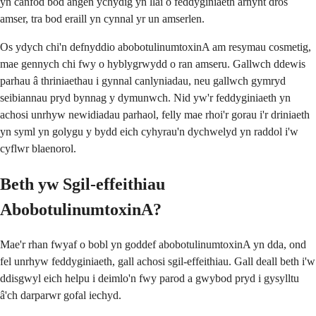
yn canfod bod angen ychydig yn llai o feddyginiaeth arnynt dros
amser, tra bod eraill yn cynnal yr un amserlen.
Os ydych chi'n defnyddio abobotulinumtoxinA am resymau cosmetig,
mae gennych chi fwy o hyblygrwydd o ran amseru. Gallwch ddewis
parhau â thriniaethau i gynnal canlyniadau, neu gallwch gymryd
seibiannau pryd bynnag y dymunwch. Nid yw'r feddyginiaeth yn
achosi unrhyw newidiadau parhaol, felly mae rhoi'r gorau i'r driniaeth
yn syml yn golygu y bydd eich cyhyrau'n dychwelyd yn raddol i'w
cyflwr blaenorol.
Beth yw Sgil-effeithiau
AbobotulinumtoxinA?
Mae'r rhan fwyaf o bobl yn goddef abobotulinumtoxinA yn dda, ond
fel unrhyw feddyginiaeth, gall achosi sgil-effeithiau. Gall deall beth i'w
ddisgwyl eich helpu i deimlo'n fwy parod a gwybod pryd i gysylltu
â'ch darparwr gofal iechyd.