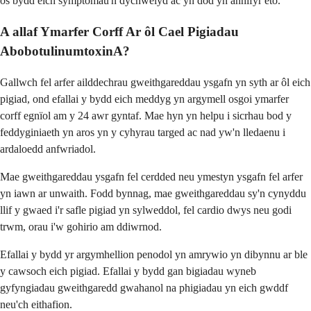
os bydd eich symptomau'n dychwelyd ac yn dod yn annifyr eto.
A allaf Ymarfer Corff Ar ôl Cael Pigiadau
AbobotulinumtoxinA?
Gallwch fel arfer ailddechrau gweithgareddau ysgafn yn syth ar ôl eich
pigiad, ond efallai y bydd eich meddyg yn argymell osgoi ymarfer
corff egnïol am y 24 awr gyntaf. Mae hyn yn helpu i sicrhau bod y
feddyginiaeth yn aros yn y cyhyrau targed ac nad yw'n lledaenu i
ardaloedd anfwriadol.
Mae gweithgareddau ysgafn fel cerdded neu ymestyn ysgafn fel arfer
yn iawn ar unwaith. Fodd bynnag, mae gweithgareddau sy'n cynyddu
llif y gwaed i'r safle pigiad yn sylweddol, fel cardio dwys neu godi
trwm, orau i'w gohirio am ddiwrnod.
Efallai y bydd yr argymhellion penodol yn amrywio yn dibynnu ar ble
y cawsoch eich pigiad. Efallai y bydd gan bigiadau wyneb
gyfyngiadau gweithgaredd gwahanol na phigiadau yn eich gwddf
neu'ch eithafion.