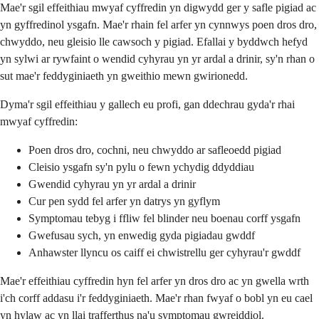
Mae'r sgil effeithiau mwyaf cyffredin yn digwydd ger y safle pigiad ac
yn gyffredinol ysgafn. Mae'r rhain fel arfer yn cynnwys poen dros dro,
chwyddo, neu gleisio lle cawsoch y pigiad. Efallai y byddwch hefyd
yn sylwi ar rywfaint o wendid cyhyrau yn yr ardal a drinir, sy'n rhan o
sut mae'r feddyginiaeth yn gweithio mewn gwirionedd.
Dyma'r sgil effeithiau y gallech eu profi, gan ddechrau gyda'r rhai
mwyaf cyffredin:
Poen dros dro, cochni, neu chwyddo ar safleoedd pigiad
Cleisio ysgafn sy'n pylu o fewn ychydig ddyddiau
Gwendid cyhyrau yn yr ardal a drinir
Cur pen sydd fel arfer yn datrys yn gyflym
Symptomau tebyg i ffliw fel blinder neu boenau corff ysgafn
Gwefusau sych, yn enwedig gyda pigiadau gwddf
Anhawster llyncu os caiff ei chwistrellu ger cyhyrau'r gwddf
Mae'r effeithiau cyffredin hyn fel arfer yn dros dro ac yn gwella wrth
i'ch corff addasu i'r feddyginiaeth. Mae'r rhan fwyaf o bobl yn eu cael
yn hylaw ac yn llai trafferthus na'u symptomau gwreiddiol.