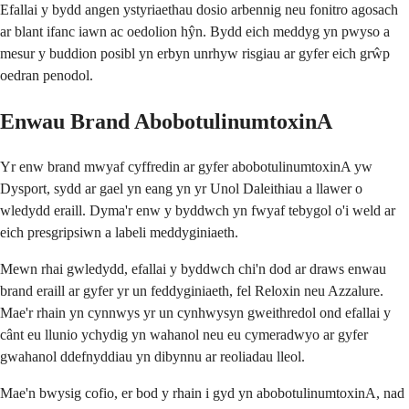
Efallai y bydd angen ystyriaethau dosio arbennig neu fonitro agosach
ar blant ifanc iawn ac oedolion hŷn. Bydd eich meddyg yn pwyso a
mesur y buddion posibl yn erbyn unrhyw risgiau ar gyfer eich grŵp
oedran penodol.
Enwau Brand AbobotulinumtoxinA
Yr enw brand mwyaf cyffredin ar gyfer abobotulinumtoxinA yw
Dysport, sydd ar gael yn eang yn yr Unol Daleithiau a llawer o
wledydd eraill. Dyma'r enw y byddwch yn fwyaf tebygol o'i weld ar
eich presgripsiwn a labeli meddyginiaeth.
Mewn rhai gwledydd, efallai y byddwch chi'n dod ar draws enwau
brand eraill ar gyfer yr un feddyginiaeth, fel Reloxin neu Azzalure.
Mae'r rhain yn cynnwys yr un cynhwysyn gweithredol ond efallai y
cânt eu llunio ychydig yn wahanol neu eu cymeradwyo ar gyfer
gwahanol ddefnyddiau yn dibynnu ar reoliadau lleol.
Mae'n bwysig cofio, er bod y rhain i gyd yn abobotulinumtoxinA, nad