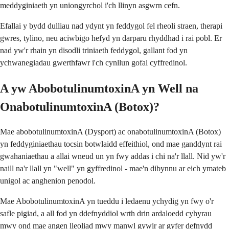
meddyginiaeth yn uniongyrchol i'ch llinyn asgwrn cefn.
Efallai y bydd dulliau nad ydynt yn feddygol fel rheoli straen, therapi
gwres, tylino, neu aciwbigo hefyd yn darparu rhyddhad i rai pobl. Er
nad yw'r rhain yn disodli triniaeth feddygol, gallant fod yn
ychwanegiadau gwerthfawr i'ch cynllun gofal cyffredinol.
A yw AbobotulinumtoxinA yn Well na
OnabotulinumtoxinA (Botox)?
Mae abobotulinumtoxinA (Dysport) ac onabotulinumtoxinA (Botox)
yn feddyginiaethau tocsin botwlaidd effeithiol, ond mae ganddynt rai
gwahaniaethau a allai wneud un yn fwy addas i chi na'r llall. Nid yw'r
naill na'r llall yn "well" yn gyffredinol - mae'n dibynnu ar eich ymateb
unigol ac anghenion penodol.
Mae AbobotulinumtoxinA yn tueddu i ledaenu ychydig yn fwy o'r
safle pigiad, a all fod yn ddefnyddiol wrth drin ardaloedd cyhyrau
mwy ond mae angen lleoliad mwy manwl gywir ar gyfer defnydd