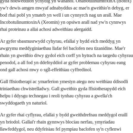
gyda nodweddion ychydig yn wahanol. OnabotulinumtoxinA (Botox)
yw'r dewis amgen mwyaf adnabyddus ac mae'n gweithio'n debyg, er
bod rhai pobl yn ymateb yn well i un cynnyrch nag un arall. Mae
IncobotulinumtoxinA (Xeomin) yn opsiwn arall nad yw'n cynnwys
rhai proteinau a allai achosi adweithiau alergaidd.
Ar gyfer sbasmusrwydd cyhyrau, efallai y bydd eich meddyg yn
awgrymu meddyginiaethau llafar fel baclofen neu tizanidine. Mae'r
rhain yn gweithio drwy gydol eich corff yn hytrach na targedu cyhyrau
penodol, a all fod yn ddefnyddiol ar gyfer problemau cyhyrau eang
ond gall achosi mwy o sgîl-effeithiau cyffredinol.
Gall ffisiotherapi ac ymarferion ymestyn ategu neu weithiau ddisodli
triniaethau chwistrelladwy. Gall gweithio gyda ffisiotherapydd eich
helpu i ddysgu technegau i reoli tynhau cyhyrau a gwella'ch
swyddogaeth yn naturiol.
Ar gyfer rhai cyflyrau, efallai y bydd gweithdrefnau meddygol eraill
yn briodol. Gallai'r rhain gynnwys blociau nerfau, ymyriadau
llawfeddygol, neu ddyfeisiau fel pympiau baclofen sy'n cyflenwi