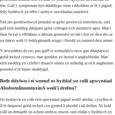
trin. Gall y symptomau hyn ddatblygu oriau i ddyddiau ar ôl y pigiad,
felly byddwch yn effro i unrhyw newidiadau anarferol.
Nid oes gwrthwenwyn penodol ar gyfer gwenwyn botwlinwm, ond
gall eich meddyg ddarparu gofal cefnogol a'ch monitro'n agos. Mae'r
rhan fwyaf o effeithiau o ddosau gormodol yn dal i fod yn dros dro ac
yn datrys wrth i'r feddyginiaeth wisgo i ffwrdd yn naturiol dros amser.
Y newyddion da yw, pan gaiff ei weinyddu'n iawn gan ddarparwyr
gofal iechyd cymwys, mae gorddos yn hynod o anghyffredin. Mae
eich meddyg yn cyfrifo'r dosau'n ofalus yn seiliedig ar eich anghenion
penodol a'ch hanes meddygol.
Beth ddylwn i ei wneud os byddaf yn colli apwyntiad
AbobotulinumtoxinA wedi'i drefnu?
Os byddwch yn colli eich apwyntiad pigiad wedi'i drefnu, cysylltwch
â'ch darparwr gofal iechyd cyn gynted â phosibl i ail-drefnu. Ni fydd
colli un driniaeth yn achosi unrhyw niwed, ond efallai y byddwch yn