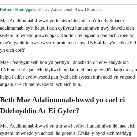
Hafan
Meddyginiaethau
Adalimumab Bwwd Subcutaneous Route
Mae Adalimumab-bwwd yn fersiwn biosimilar o'r feddyginiaeth
adalimumab, sy'n helpu i drin cyflyrau hunanimiwn trwy dawelu eich
system imiwnedd gorweithgar. Rhoddir fel pigiad o dan eich croen ac
mae'n gweithio trwy rwystro protein o'r enw TNF-alffa sy'n achosi llid
yn eich corff.
Mae'r feddyginiaeth hon yn perthyn i ddosbarth o'r enw atalyddion
TNF neu fiolegau. Meddyliwch amdano fel therapi wedi'i dargedu sy'n
helpu i adfer cydbwysedd pan fydd eich system imiwnedd yn ymosod
ar gam ar eich meinweoedd iach eich hun.
Beth Mae Adalimumab-bwwd yn cael ei
Ddefnyddio Ar Ei Gyfer?
Mae Adalimumab-bwwd yn trin sawl cyflwr hunanimiwn lle mae eich
system imiwnedd yn achosi llid poenus. Efallai y bydd eich meddyg