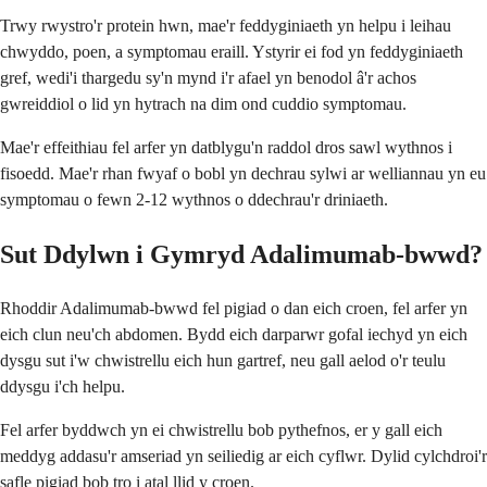
Trwy rwystro'r protein hwn, mae'r feddyginiaeth yn helpu i leihau
chwyddo, poen, a symptomau eraill. Ystyrir ei fod yn feddyginiaeth
gref, wedi'i thargedu sy'n mynd i'r afael yn benodol â'r achos
gwreiddiol o lid yn hytrach na dim ond cuddio symptomau.
Mae'r effeithiau fel arfer yn datblygu'n raddol dros sawl wythnos i
fisoedd. Mae'r rhan fwyaf o bobl yn dechrau sylwi ar welliannau yn eu
symptomau o fewn 2-12 wythnos o ddechrau'r driniaeth.
Sut Ddylwn i Gymryd Adalimumab-bwwd?
Rhoddir Adalimumab-bwwd fel pigiad o dan eich croen, fel arfer yn
eich clun neu'ch abdomen. Bydd eich darparwr gofal iechyd yn eich
dysgu sut i'w chwistrellu eich hun gartref, neu gall aelod o'r teulu
ddysgu i'ch helpu.
Fel arfer byddwch yn ei chwistrellu bob pythefnos, er y gall eich
meddyg addasu'r amseriad yn seiliedig ar eich cyflwr. Dylid cylchdroi'r
safle pigiad bob tro i atal llid y croen.