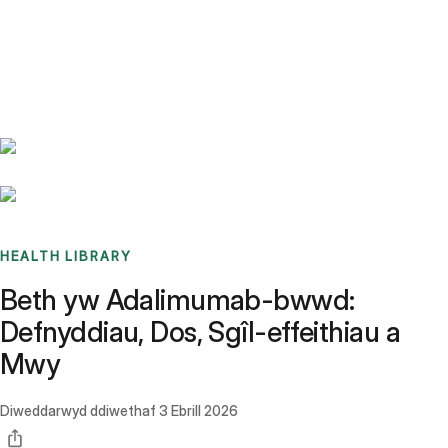
Benchmarks
Stories
FAQ
Sign up / Log in
HEALTH LIBRARY
Beth yw Adalimumab-bwwd:
Defnyddiau, Dos, Sgîl-effeithiau a
Mwy
Diweddarwyd ddiwethaf
3 Ebrill 2026