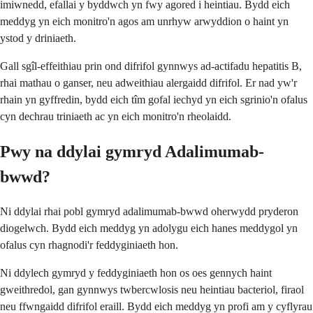
imiwnedd, efallai y byddwch yn fwy agored i heintiau. Bydd eich
meddyg yn eich monitro'n agos am unrhyw arwyddion o haint yn
ystod y driniaeth.
Gall sgîl-effeithiau prin ond difrifol gynnwys ad-actifadu hepatitis B,
rhai mathau o ganser, neu adweithiau alergaidd difrifol. Er nad yw'r
rhain yn gyffredin, bydd eich tîm gofal iechyd yn eich sgrinio'n ofalus
cyn dechrau triniaeth ac yn eich monitro'n rheolaidd.
Pwy na ddylai gymryd Adalimumab-
bwwd?
Ni ddylai rhai pobl gymryd adalimumab-bwwd oherwydd pryderon
diogelwch. Bydd eich meddyg yn adolygu eich hanes meddygol yn
ofalus cyn rhagnodi'r feddyginiaeth hon.
Ni ddylech gymryd y feddyginiaeth hon os oes gennych haint
gweithredol, gan gynnwys twbercwlosis neu heintiau bacteriol, firaol
neu ffwngaidd difrifol eraill. Bydd eich meddyg yn profi am y cyflyrau