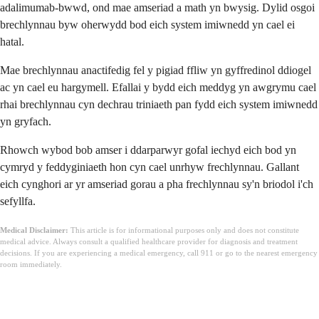
adalimumab-bwwd, ond mae amseriad a math yn bwysig. Dylid osgoi
brechlynnau byw oherwydd bod eich system imiwnedd yn cael ei
hatal.
Mae brechlynnau anactifedig fel y pigiad ffliw yn gyffredinol ddiogel
ac yn cael eu hargymell. Efallai y bydd eich meddyg yn awgrymu cael
rhai brechlynnau cyn dechrau triniaeth pan fydd eich system imiwnedd
yn gryfach.
Rhowch wybod bob amser i ddarparwyr gofal iechyd eich bod yn
cymryd y feddyginiaeth hon cyn cael unrhyw frechlynnau. Gallant
eich cynghori ar yr amseriad gorau a pha frechlynnau sy'n briodol i'ch
sefyllfa.
Medical Disclaimer:
This article is for informational purposes only and does not constitute
medical advice. Always consult a qualified healthcare provider for diagnosis and treatment
decisions. If you are experiencing a medical emergency, call 911 or go to the nearest emergency
room immediately.