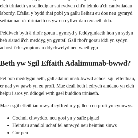
eich triniaeth yn seiliedig ar sut rydych chi'n teimlo a'ch canlyniadau
labordy. Efallai y bydd rhai pobl yn gallu lleihau eu dos neu gymryd
seibiannau o'r driniaeth os yw eu cyflwr dan reolaeth dda.
Peidiwch byth â rhoi'r gorau i gymryd y feddyginiaeth hon yn sydyn
heb siarad â'ch meddyg yn gyntaf. Gall rhoi'r gorau iddi yn sydyn
achosi i'ch symptomau ddychwelyd neu waethygu.
Beth yw Sgil Effaith Adalimumab-bwwd?
Fel pob meddyginiaeth, gall adalimumab-bwwd achosi sgil effeithiau,
er nad yw pawb yn eu profi. Mae deall beth i edrych amdano yn eich
helpu i aros yn ddiogel wrth gael buddion triniaeth.
Mae'r sgil effeithiau mwyaf cyffredin y gallech eu profi yn cynnwys:
Cochni, chwyddo, neu gosi yn y safle pigiad
Heintiau anadlol uchaf fel annwyd neu heintiau sinws
Cur pen