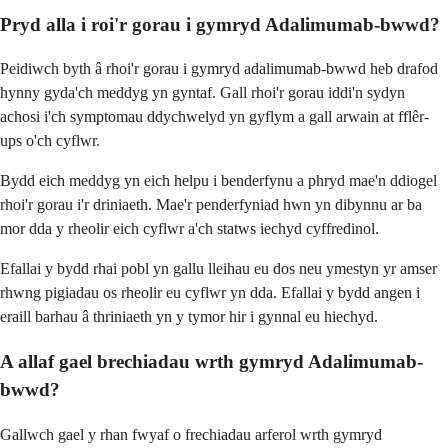
Pryd alla i roi'r gorau i gymryd Adalimumab-bwwd?
Peidiwch byth â rhoi'r gorau i gymryd adalimumab-bwwd heb drafod
hynny gyda'ch meddyg yn gyntaf. Gall rhoi'r gorau iddi'n sydyn
achosi i'ch symptomau ddychwelyd yn gyflym a gall arwain at fflêr-
ups o'ch cyflwr.
Bydd eich meddyg yn eich helpu i benderfynu a phryd mae'n ddiogel
rhoi'r gorau i'r driniaeth. Mae'r penderfyniad hwn yn dibynnu ar ba
mor dda y rheolir eich cyflwr a'ch statws iechyd cyffredinol.
Efallai y bydd rhai pobl yn gallu lleihau eu dos neu ymestyn yr amser
rhwng pigiadau os rheolir eu cyflwr yn dda. Efallai y bydd angen i
eraill barhau â thriniaeth yn y tymor hir i gynnal eu hiechyd.
A allaf gael brechiadau wrth gymryd Adalimumab-
bwwd?
Gallwch gael y rhan fwyaf o frechiadau arferol wrth gymryd