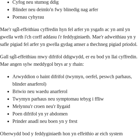
Cyfog neu stumog ddig
Blinder neu deimlo'n fwy blinedig nag arfer
Poenau cyhyrau
Mae'r sgîl-effeithiau cyffredin hyn fel arfer yn ysgafn ac yn aml yn
gwella wrth i'ch corff addasu i'r feddyginiaeth. Mae'r adweithiau yn y
safle pigiad fel arfer yn gwella gydag amser a thechneg pigiad priodol.
Gall sgîl-effeithiau mwy difrifol ddigwydd, er eu bod yn llai cyffredin.
Mae angen sylw meddygol brys ar y rhain:
Arwyddion o haint difrifol (twymyn, oerfel, peswch parhaus,
blinder anarferol)
Briwio neu waedu anarferol
Twymyn parhaus neu symptomau tebyg i ffliw
Melynnu'r croen neu'r llygaid
Poen difrifol yn yr abdomen
Prinder anadl neu boen yn y frest
Oherwydd bod y feddyginiaeth hon yn effeithio ar eich system