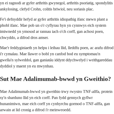
yn ei ragnodi ar gyfer arthritis gwynegol, arthritis psoriatig, spondylitis
ankylosing, clefyd Crohn, colitis briwiol, neu soriasis plac.
Fe'i defnyddir hefyd ar gyfer arthritis idiopathig ifanc mewn plant a
phobl ifanc. Mae pob un o'r cyflyrau hyn yn cynnwys eich system
imiwnedd yn ymosod ar rannau iach o'ch corff, gan achosi poen,
chwyddo, a difrod dros amser.
Mae'r feddyginiaeth yn helpu i leihau llid, lleddfu poen, ac arafu difrod
i'r cymalau. Mae llawer o bobl yn canfod bod eu symptomau'n
gwella'n sylweddol, gan ganiatáu iddynt ddychwelyd i weithgareddau
dyddiol y maent yn eu mwynhau.
Sut Mae Adalimumab-bwwd yn Gweithio?
Mae Adalimumab-bwwd yn gweithio trwy rwystro TNF-alffa, protein
sy'n sbarduno llid yn eich corff. Pan fydd gennych gyflwr
hunanimiwn, mae eich corff yn cynhyrchu gormod o TNF-alffa, gan
arwain at lid cronig a difrod i'r meinweoedd.