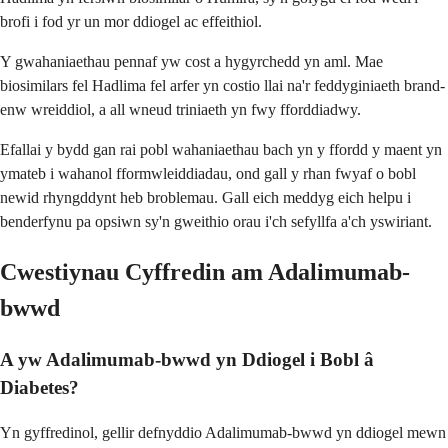
brofi i fod yr un mor ddiogel ac effeithiol.
Y gwahaniaethau pennaf yw cost a hygyrchedd yn aml. Mae
biosimilars fel Hadlima fel arfer yn costio llai na'r feddyginiaeth brand-
enw wreiddiol, a all wneud triniaeth yn fwy fforddiadwy.
Efallai y bydd gan rai pobl wahaniaethau bach yn y ffordd y maent yn
ymateb i wahanol fformwleiddiadau, ond gall y rhan fwyaf o bobl
newid rhyngddynt heb broblemau. Gall eich meddyg eich helpu i
benderfynu pa opsiwn sy'n gweithio orau i'ch sefyllfa a'ch yswiriant.
Cwestiynau Cyffredin am Adalimumab-
bwwd
A yw Adalimumab-bwwd yn Ddiogel i Bobl â
Diabetes?
Yn gyffredinol, gellir defnyddio Adalimumab-bwwd yn ddiogel mewn