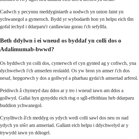
Cadwch y pecynnu meddyginiaeth a nodwch yn union faint yn
ychwanegol a gymeroch. Bydd yr wybodaeth hon yn helpu eich tîm
gofal iechyd i ddarparu'r canllawiau gorau i'ch sefyllfa.
Beth ddylwn i ei wneud os byddaf yn colli dos o
Adalimumab-bwwd?
Os byddwch yn colli dos, cymerwch ef cyn gynted ag y cofiwch, yna
dychwelwch i'ch amserlen reolaidd. Os yw bron yn amser i'ch dos
nesaf, hepgorwch y dos a gollwyd a pharhau gyda'ch amseriad arferol.
Peidiwch â chymryd dau ddos ​​ar y tro i wneud iawn am ddos ​​a
gollwyd. Gallai hyn gynyddu eich risg o sgîl-effeithiau heb ddarparu
buddion ychwanegol.
Cysylltwch â'ch meddyg os ydych wedi colli sawl dos neu os nad
ydych yn siŵr am amseriad. Gallant eich helpu i ddychwelyd ar y
trywydd iawn yn ddiogel.