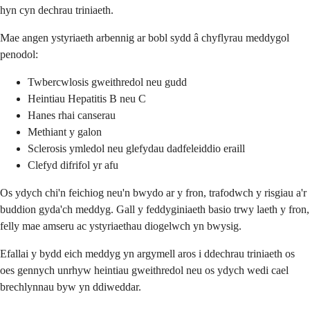
hyn cyn dechrau triniaeth.
Mae angen ystyriaeth arbennig ar bobl sydd â chyflyrau meddygol
penodol:
Twbercwlosis gweithredol neu gudd
Heintiau Hepatitis B neu C
Hanes rhai canserau
Methiant y galon
Sclerosis ymledol neu glefydau dadfeleiddio eraill
Clefyd difrifol yr afu
Os ydych chi'n feichiog neu'n bwydo ar y fron, trafodwch y risgiau a'r
buddion gyda'ch meddyg. Gall y feddyginiaeth basio trwy laeth y fron,
felly mae amseru ac ystyriaethau diogelwch yn bwysig.
Efallai y bydd eich meddyg yn argymell aros i ddechrau triniaeth os
oes gennych unrhyw heintiau gweithredol neu os ydych wedi cael
brechlynnau byw yn ddiweddar.