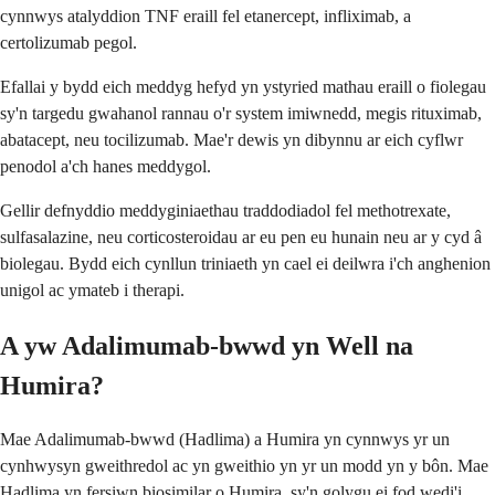
cynnwys atalyddion TNF eraill fel etanercept, infliximab, a
certolizumab pegol.
Efallai y bydd eich meddyg hefyd yn ystyried mathau eraill o fiolegau
sy'n targedu gwahanol rannau o'r system imiwnedd, megis rituximab,
abatacept, neu tocilizumab. Mae'r dewis yn dibynnu ar eich cyflwr
penodol a'ch hanes meddygol.
Gellir defnyddio meddyginiaethau traddodiadol fel methotrexate,
sulfasalazine, neu corticosteroidau ar eu pen eu hunain neu ar y cyd â
biolegau. Bydd eich cynllun triniaeth yn cael ei deilwra i'ch anghenion
unigol ac ymateb i therapi.
A yw Adalimumab-bwwd yn Well na
Humira?
Mae Adalimumab-bwwd (Hadlima) a Humira yn cynnwys yr un
cynhwysyn gweithredol ac yn gweithio yn yr un modd yn y bôn. Mae
Hadlima yn fersiwn biosimilar o Humira, sy'n golygu ei fod wedi'i