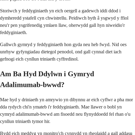
Storiwch y feddyginiaeth yn eich oergell a gadewch iddi ddod i
dymheredd ystafell cyn chwistrellu. Peidiwch byth â ysgwyd y ffiol
neu'r pen ysgrifenedig ymlaen llaw, oherwydd gall hyn niweidio'r
feddyginiaeth.
Gallwch gymryd y feddyginiaeth hon gyda neu heb fwyd. Nid oes
unrhyw gyfyngiadau dietegol penodol, ond gall cynnal diet iach
gefnogi eich cynllun triniaeth cyffredinol.
Am Ba Hyd Ddylwn i Gymryd
Adalimumab-bwwd?
Mae hyd y driniaeth yn amrywio yn dibynnu ar eich cyflwr a pha mor
dda rydych chi'n ymateb i'r feddyginiaeth. Mae llawer o bobl yn
cymryd adalimumab-bwwd am fisoedd neu flynyddoedd fel rhan o'u
cynllun triniaeth tymor hir.
Bydd eich meddyg yn monitro'ch cynnydd yn rheolaidd a gall addasu