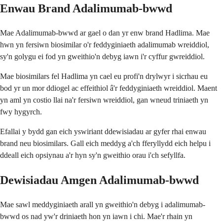
Enwau Brand Adalimumab-bwwd
Mae Adalimumab-bwwd ar gael o dan yr enw brand Hadlima. Mae
hwn yn fersiwn biosimilar o'r feddyginiaeth adalimumab wreiddiol,
sy'n golygu ei fod yn gweithio'n debyg iawn i'r cyffur gwreiddiol.
Mae biosimilars fel Hadlima yn cael eu profi'n drylwyr i sicrhau eu
bod yr un mor ddiogel ac effeithiol â'r feddyginiaeth wreiddiol. Maent
yn aml yn costio llai na'r fersiwn wreiddiol, gan wneud triniaeth yn
fwy hygyrch.
Efallai y bydd gan eich yswiriant ddewisiadau ar gyfer rhai enwau
brand neu biosimilars. Gall eich meddyg a'ch fferyllydd eich helpu i
ddeall eich opsiynau a'r hyn sy'n gweithio orau i'ch sefyllfa.
Dewisiadau Amgen Adalimumab-bwwd
Mae sawl meddyginiaeth arall yn gweithio'n debyg i adalimumab-
bwwd os nad yw'r driniaeth hon yn iawn i chi. Mae'r rhain yn