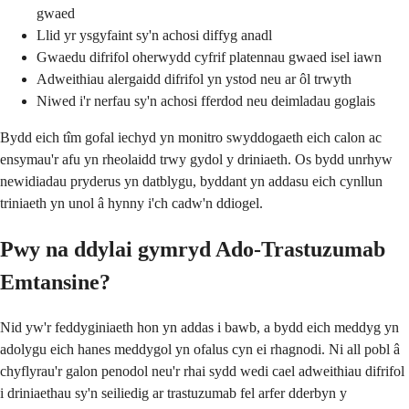
gwaed
Llid yr ysgyfaint sy'n achosi diffyg anadl
Gwaedu difrifol oherwydd cyfrif platennau gwaed isel iawn
Adweithiau alergaidd difrifol yn ystod neu ar ôl trwyth
Niwed i'r nerfau sy'n achosi fferdod neu deimladau goglais
Bydd eich tîm gofal iechyd yn monitro swyddogaeth eich calon ac
ensymau'r afu yn rheolaidd trwy gydol y driniaeth. Os bydd unrhyw
newidiadau pryderus yn datblygu, byddant yn addasu eich cynllun
triniaeth yn unol â hynny i'ch cadw'n ddiogel.
Pwy na ddylai gymryd Ado-Trastuzumab
Emtansine?
Nid yw'r feddyginiaeth hon yn addas i bawb, a bydd eich meddyg yn
adolygu eich hanes meddygol yn ofalus cyn ei rhagnodi. Ni all pobl â
chyflyrau'r galon penodol neu'r rhai sydd wedi cael adweithiau difrifol
i driniaethau sy'n seiliedig ar trastuzumab fel arfer dderbyn y