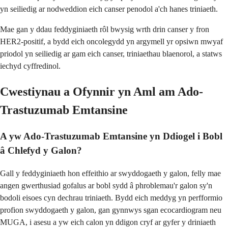
yn seiliedig ar nodweddion eich canser penodol a'ch hanes triniaeth.
Mae gan y ddau feddyginiaeth rôl bwysig wrth drin canser y fron
HER2-positif, a bydd eich oncolegydd yn argymell yr opsiwn mwyaf
priodol yn seiliedig ar gam eich canser, triniaethau blaenorol, a statws
iechyd cyffredinol.
Cwestiynau a Ofynnir yn Aml am Ado-
Trastuzumab Emtansine
A yw Ado-Trastuzumab Emtansine yn Ddiogel i Bobl
â Chlefyd y Galon?
Gall y feddyginiaeth hon effeithio ar swyddogaeth y galon, felly mae
angen gwerthusiad gofalus ar bobl sydd â phroblemau'r galon sy'n
bodoli eisoes cyn dechrau triniaeth. Bydd eich meddyg yn perfformio
profion swyddogaeth y galon, gan gynnwys sgan ecocardiogram neu
MUGA, i asesu a yw eich calon yn ddigon cryf ar gyfer y driniaeth