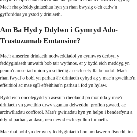
Mae'r rhag-feddyginiaethau hyn yn rhan bwysig o'ch cadw'n
gyfforddus yn ystod y driniaeth.
Am Ba Hyd y Ddylwn i Gymryd Ado-
Trastuzumab Emtansine?
Mae'r amserlen driniaeth nodweddiadol yn cynnwys derbyn y
feddyginiaeth unwaith bob tair wythnos, er y bydd eich meddyg yn
pennu'r amseriad union yn seiliedig ar eich sefyllfa benodol. Mae'r
rhan fwyaf o bobl yn parhau â'r driniaeth cyhyd ag y mae'n gweithio'n
effeithiol ac mae sgîl-effeithiau'n parhau i fod yn hylaw.
Bydd eich oncolegydd yn asesu'n rheolaidd pa mor dda y mae'r
driniaeth yn gweithio drwy sganiau delweddu, profion gwaed, ac
archwiliadau corfforol. Mae'r gwiriadau hyn yn helpu i benderfynu a
ddylid parhau, addasu, neu newid eich cynllun triniaeth.
Mae rhai pobl yn derbyn y feddyginiaeth hon am lawer o fisoedd, tra