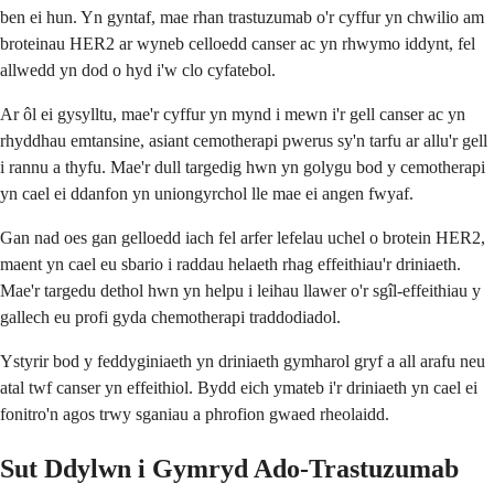
ben ei hun. Yn gyntaf, mae rhan trastuzumab o'r cyffur yn chwilio am
broteinau HER2 ar wyneb celloedd canser ac yn rhwymo iddynt, fel
allwedd yn dod o hyd i'w clo cyfatebol.
Ar ôl ei gysylltu, mae'r cyffur yn mynd i mewn i'r gell canser ac yn
rhyddhau emtansine, asiant cemotherapi pwerus sy'n tarfu ar allu'r gell
i rannu a thyfu. Mae'r dull targedig hwn yn golygu bod y cemotherapi
yn cael ei ddanfon yn uniongyrchol lle mae ei angen fwyaf.
Gan nad oes gan gelloedd iach fel arfer lefelau uchel o brotein HER2,
maent yn cael eu sbario i raddau helaeth rhag effeithiau'r driniaeth.
Mae'r targedu dethol hwn yn helpu i leihau llawer o'r sgîl-effeithiau y
gallech eu profi gyda chemotherapi traddodiadol.
Ystyrir bod y feddyginiaeth yn driniaeth gymharol gryf a all arafu neu
atal twf canser yn effeithiol. Bydd eich ymateb i'r driniaeth yn cael ei
fonitro'n agos trwy sganiau a phrofion gwaed rheolaidd.
Sut Ddylwn i Gymryd Ado-Trastuzumab