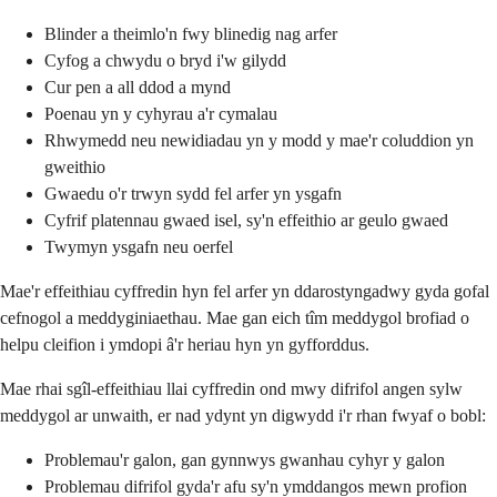
Blinder a theimlo'n fwy blinedig nag arfer
Cyfog a chwydu o bryd i'w gilydd
Cur pen a all ddod a mynd
Poenau yn y cyhyrau a'r cymalau
Rhwymedd neu newidiadau yn y modd y mae'r coluddion yn
gweithio
Gwaedu o'r trwyn sydd fel arfer yn ysgafn
Cyfrif platennau gwaed isel, sy'n effeithio ar geulo gwaed
Twymyn ysgafn neu oerfel
Mae'r effeithiau cyffredin hyn fel arfer yn ddarostyngadwy gyda gofal
cefnogol a meddyginiaethau. Mae gan eich tîm meddygol brofiad o
helpu cleifion i ymdopi â'r heriau hyn yn gyfforddus.
Mae rhai sgîl-effeithiau llai cyffredin ond mwy difrifol angen sylw
meddygol ar unwaith, er nad ydynt yn digwydd i'r rhan fwyaf o bobl:
Problemau'r galon, gan gynnwys gwanhau cyhyr y galon
Problemau difrifol gyda'r afu sy'n ymddangos mewn profion