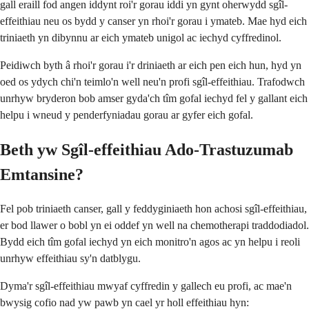
gall eraill fod angen iddynt roi'r gorau iddi yn gynt oherwydd sgîl-
effeithiau neu os bydd y canser yn rhoi'r gorau i ymateb. Mae hyd eich
triniaeth yn dibynnu ar eich ymateb unigol ac iechyd cyffredinol.
Peidiwch byth â rhoi'r gorau i'r driniaeth ar eich pen eich hun, hyd yn
oed os ydych chi'n teimlo'n well neu'n profi sgîl-effeithiau. Trafodwch
unrhyw bryderon bob amser gyda'ch tîm gofal iechyd fel y gallant eich
helpu i wneud y penderfyniadau gorau ar gyfer eich gofal.
Beth yw Sgîl-effeithiau Ado-Trastuzumab
Emtansine?
Fel pob triniaeth canser, gall y feddyginiaeth hon achosi sgîl-effeithiau,
er bod llawer o bobl yn ei oddef yn well na chemotherapi traddodiadol.
Bydd eich tîm gofal iechyd yn eich monitro'n agos ac yn helpu i reoli
unrhyw effeithiau sy'n datblygu.
Dyma'r sgîl-effeithiau mwyaf cyffredin y gallech eu profi, ac mae'n
bwysig cofio nad yw pawb yn cael yr holl effeithiau hyn: