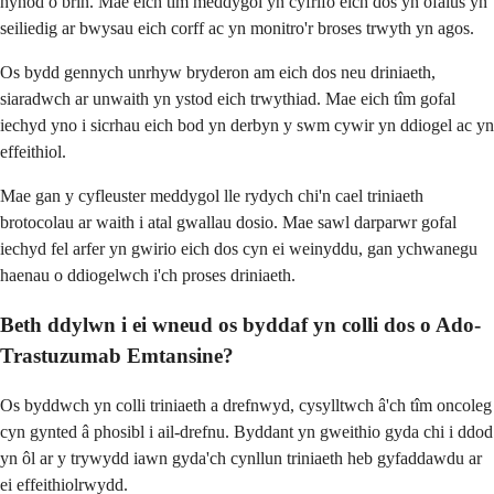
hynod o brin. Mae eich tîm meddygol yn cyfrifo eich dos yn ofalus yn
seiliedig ar bwysau eich corff ac yn monitro'r broses trwyth yn agos.
Os bydd gennych unrhyw bryderon am eich dos neu driniaeth,
siaradwch ar unwaith yn ystod eich trwythiad. Mae eich tîm gofal
iechyd yno i sicrhau eich bod yn derbyn y swm cywir yn ddiogel ac yn
effeithiol.
Mae gan y cyfleuster meddygol lle rydych chi'n cael triniaeth
brotocolau ar waith i atal gwallau dosio. Mae sawl darparwr gofal
iechyd fel arfer yn gwirio eich dos cyn ei weinyddu, gan ychwanegu
haenau o ddiogelwch i'ch proses driniaeth.
Beth ddylwn i ei wneud os byddaf yn colli dos o Ado-
Trastuzumab Emtansine?
Os byddwch yn colli triniaeth a drefnwyd, cysylltwch â'ch tîm oncoleg
cyn gynted â phosibl i ail-drefnu. Byddant yn gweithio gyda chi i ddod
yn ôl ar y trywydd iawn gyda'ch cynllun triniaeth heb gyfaddawdu ar
ei effeithiolrwydd.