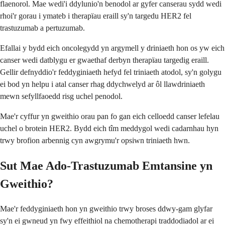
flaenorol. Mae wedi'i ddylunio'n benodol ar gyfer canserau sydd wedi
rhoi'r gorau i ymateb i therapïau eraill sy'n targedu HER2 fel
trastuzumab a pertuzumab.
Efallai y bydd eich oncolegydd yn argymell y driniaeth hon os yw eich
canser wedi datblygu er gwaethaf derbyn therapïau targedig eraill.
Gellir defnyddio'r feddyginiaeth hefyd fel triniaeth atodol, sy'n golygu
ei bod yn helpu i atal canser rhag ddychwelyd ar ôl llawdriniaeth
mewn sefyllfaoedd risg uchel penodol.
Mae'r cyffur yn gweithio orau pan fo gan eich celloedd canser lefelau
uchel o brotein HER2. Bydd eich tîm meddygol wedi cadarnhau hyn
trwy brofion arbennig cyn awgrymu'r opsiwn triniaeth hwn.
Sut Mae Ado-Trastuzumab Emtansine yn
Gweithio?
Mae'r feddyginiaeth hon yn gweithio trwy broses ddwy-gam glyfar
sy'n ei gwneud yn fwy effeithiol na chemotherapi traddodiadol ar ei