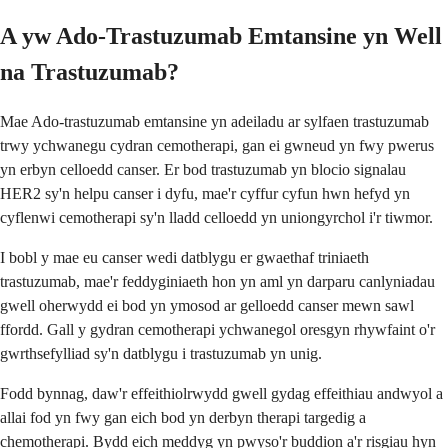
A yw Ado-Trastuzumab Emtansine yn Well
na Trastuzumab?
Mae Ado-trastuzumab emtansine yn adeiladu ar sylfaen trastuzumab
trwy ychwanegu cydran cemotherapi, gan ei gwneud yn fwy pwerus
yn erbyn celloedd canser. Er bod trastuzumab yn blocio signalau
HER2 sy'n helpu canser i dyfu, mae'r cyffur cyfun hwn hefyd yn
cyflenwi cemotherapi sy'n lladd celloedd yn uniongyrchol i'r tiwmor.
I bobl y mae eu canser wedi datblygu er gwaethaf triniaeth
trastuzumab, mae'r feddyginiaeth hon yn aml yn darparu canlyniadau
gwell oherwydd ei bod yn ymosod ar gelloedd canser mewn sawl
ffordd. Gall y gydran cemotherapi ychwanegol oresgyn rhywfaint o'r
gwrthsefylliad sy'n datblygu i trastuzumab yn unig.
Fodd bynnag, daw'r effeithiolrwydd gwell gydag effeithiau andwyol a
allai fod yn fwy gan eich bod yn derbyn therapi targedig a
chemotherapi. Bydd eich meddyg yn pwyso'r buddion a'r risgiau hyn