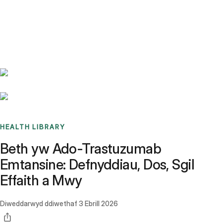
Benchmarks
Stories
FAQ
Sign up / Log in
HEALTH LIBRARY
Beth yw Ado-Trastuzumab
Emtansine: Defnyddiau, Dos, Sgil
Effaith a Mwy
Diweddarwyd ddiwethaf
3 Ebrill 2026