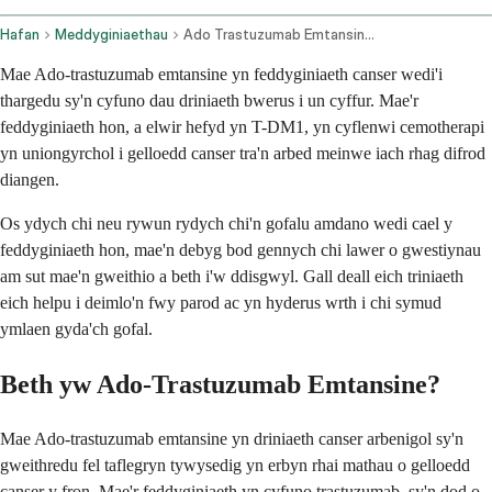
Hafan
Meddyginiaethau
Ado Trastuzumab Emtansine Intravenous Route
Mae Ado-trastuzumab emtansine yn feddyginiaeth canser wedi'i
thargedu sy'n cyfuno dau driniaeth bwerus i un cyffur. Mae'r
feddyginiaeth hon, a elwir hefyd yn T-DM1, yn cyflenwi cemotherapi
yn uniongyrchol i gelloedd canser tra'n arbed meinwe iach rhag difrod
diangen.
Os ydych chi neu rywun rydych chi'n gofalu amdano wedi cael y
feddyginiaeth hon, mae'n debyg bod gennych chi lawer o gwestiynau
am sut mae'n gweithio a beth i'w ddisgwyl. Gall deall eich triniaeth
eich helpu i deimlo'n fwy parod ac yn hyderus wrth i chi symud
ymlaen gyda'ch gofal.
Beth yw Ado-Trastuzumab Emtansine?
Mae Ado-trastuzumab emtansine yn driniaeth canser arbenigol sy'n
gweithredu fel taflegryn tywysedig yn erbyn rhai mathau o gelloedd
canser y fron. Mae'r feddyginiaeth yn cyfuno trastuzumab, sy'n dod o