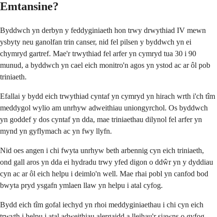
Emtansine?
Byddwch yn derbyn y feddyginiaeth hon trwy drwythiad IV mewn
ysbyty neu ganolfan trin canser, nid fel pilsen y byddwch yn ei
chymryd gartref. Mae'r trwythiad fel arfer yn cymryd tua 30 i 90
munud, a byddwch yn cael eich monitro'n agos yn ystod ac ar ôl pob
triniaeth.
Efallai y bydd eich trwythiad cyntaf yn cymryd yn hirach wrth i'ch tîm
meddygol wylio am unrhyw adweithiau uniongyrchol. Os byddwch
yn goddef y dos cyntaf yn dda, mae triniaethau dilynol fel arfer yn
mynd yn gyflymach ac yn fwy llyfn.
Nid oes angen i chi fwyta unrhyw beth arbennig cyn eich triniaeth,
ond gall aros yn dda ei hydradu trwy yfed digon o ddŵr yn y dyddiau
cyn ac ar ôl eich helpu i deimlo'n well. Mae rhai pobl yn canfod bod
bwyta pryd ysgafn ymlaen llaw yn helpu i atal cyfog.
Bydd eich tîm gofal iechyd yn rhoi meddyginiaethau i chi cyn eich
trwyth i helpu i atal adweithiau alergaidd a lleihau'r siawns o gyfog.