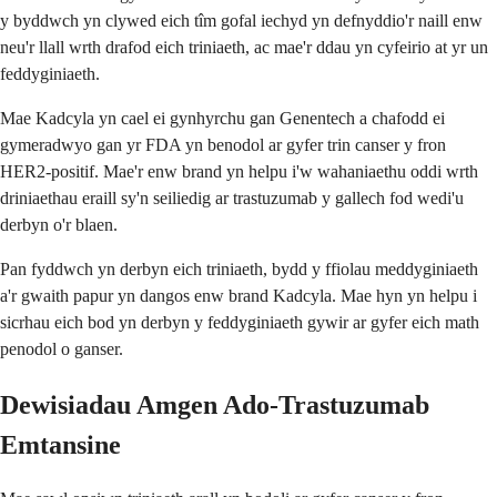
y byddwch yn clywed eich tîm gofal iechyd yn defnyddio'r naill enw
neu'r llall wrth drafod eich triniaeth, ac mae'r ddau yn cyfeirio at yr un
feddyginiaeth.
Mae Kadcyla yn cael ei gynhyrchu gan Genentech a chafodd ei
gymeradwyo gan yr FDA yn benodol ar gyfer trin canser y fron
HER2-positif. Mae'r enw brand yn helpu i'w wahaniaethu oddi wrth
driniaethau eraill sy'n seiliedig ar trastuzumab y gallech fod wedi'u
derbyn o'r blaen.
Pan fyddwch yn derbyn eich triniaeth, bydd y ffiolau meddyginiaeth
a'r gwaith papur yn dangos enw brand Kadcyla. Mae hyn yn helpu i
sicrhau eich bod yn derbyn y feddyginiaeth gywir ar gyfer eich math
penodol o ganser.
Dewisiadau Amgen Ado-Trastuzumab
Emtansine