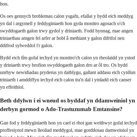
hon.
Os oes gennych broblemau calon ysgafn, efallai y bydd eich meddyg
yn dal i argymell y feddyginiaeth hon gyda monitro agosach o'ch
swyddogaeth galon trwy gydol y driniaeth. Fodd bynnag, mae angen
triniaethau amgen fel arfer ar bobl â methiant y galon difrifol neu
ddifrod sylweddol i'r galon.
Bydd eich tîm gofal iechyd yn monitro'ch calon yn rheolaidd yn ystod
y driniaeth trwy brofion swyddogaeth galon dro ar ôl tro. Os bydd
unrhyw newidiadau pryderus yn datblygu, gallant addasu eich cynllun
triniaeth i amddiffyn iechyd eich calon tra'n dal i ymladd eich canser
yn effeithiol.
Beth ddylwn i ei wneud os byddaf yn ddamweiniol yn
derbyn gormod o Ado-Trastuzumab Emtansine?
Gan fod y feddyginiaeth hon yn cael ei rhoi gan weithwyr gofal iechyd
proffesiynol mewn lleoliad meddygol, mae gorddosau damweiniol yn