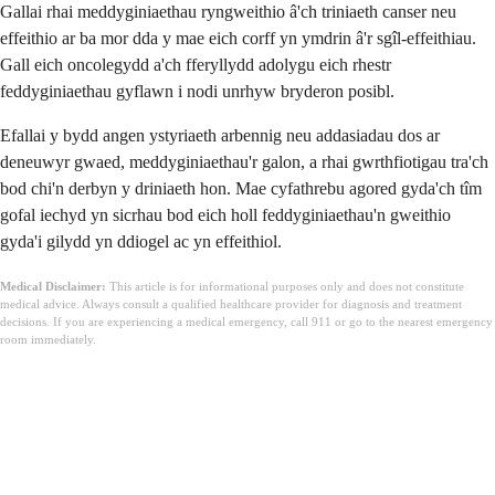
Gallai rhai meddyginiaethau ryngweithio â'ch triniaeth canser neu
effeithio ar ba mor dda y mae eich corff yn ymdrin â'r sgîl-effeithiau.
Gall eich oncolegydd a'ch fferyllydd adolygu eich rhestr
feddyginiaethau gyflawn i nodi unrhyw bryderon posibl.
Efallai y bydd angen ystyriaeth arbennig neu addasiadau dos ar
deneuwyr gwaed, meddyginiaethau'r galon, a rhai gwrthfiotigau tra'ch
bod chi'n derbyn y driniaeth hon. Mae cyfathrebu agored gyda'ch tîm
gofal iechyd yn sicrhau bod eich holl feddyginiaethau'n gweithio
gyda'i gilydd yn ddiogel ac yn effeithiol.
Medical Disclaimer:
This article is for informational purposes only and does not constitute
medical advice. Always consult a qualified healthcare provider for diagnosis and treatment
decisions. If you are experiencing a medical emergency, call 911 or go to the nearest emergency
room immediately.