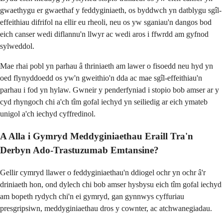
gwaethygu er gwaethaf y feddyginiaeth, os byddwch yn datblygu sgîl-
effeithiau difrifol na ellir eu rheoli, neu os yw sganiau'n dangos bod
eich canser wedi diflannu'n llwyr ac wedi aros i ffwrdd am gyfnod
sylweddol.
Mae rhai pobl yn parhau â thriniaeth am lawer o fisoedd neu hyd yn
oed flynyddoedd os yw'n gweithio'n dda ac mae sgîl-effeithiau'n
parhau i fod yn hylaw. Gwneir y penderfyniad i stopio bob amser ar y
cyd rhyngoch chi a'ch tîm gofal iechyd yn seiliedig ar eich ymateb
unigol a'ch iechyd cyffredinol.
A Alla i Gymryd Meddyginiaethau Eraill Tra'n
Derbyn Ado-Trastuzumab Emtansine?
Gellir cymryd llawer o feddyginiaethau'n ddiogel ochr yn ochr â'r
driniaeth hon, ond dylech chi bob amser hysbysu eich tîm gofal iechyd
am bopeth rydych chi'n ei gymryd, gan gynnwys cyffuriau
presgripsiwn, meddyginiaethau dros y cownter, ac atchwanegiadau.