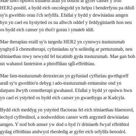
Mae sawl opsiwn triniaeth arall yn bodoli ar gyfer canser y fron
HER2-positif, a bydd eich oncolegydd yn helpu i benderfynu pa ddull
sy'n gweithio orau i'ch sefyllfa. Efallai y bydd y dewisiadau amgen
hyn yn cael eu hystyried os na allwch oddef y feddyginiaeth hon neu
os bydd eich canser yn rhoi'r gorau i ymateb iddi.
Mae therapïau eraill sy'n targedu HER2 yn cynnwys trastuzumab
ynghyd â chemotherapi, cyfuniadau sy'n seiliedig ar pertuzumab, neu
driniaethau mwy newydd fel tucatinib gyda trastuzumab. Mae gan bob
un wahanol fanteision a phroffiliau sgîl-effeithiau.
Mae fam-trastuzumab deruxtecan yn gyfuniad cyffuriau gwrthgorff
arall sy'n gweithio'n debyg i ado-trastuzumab emtansine ond yn
darparu llwyth cemotherapi gwahanol. Efallai y bydd yr opsiwn hwn
yn cael ei ystyried os bydd eich canser yn gwaethygu ar Kadcyla.
Bydd eich meddyg yn ystyried ffactorau fel eich triniaethau blaenorol,
iechyd cyffredinol, a nodweddion canser wrth argymell dewisiadau
amgen. Y nod bob amser yw dod o hyd i'r driniaeth fwyaf effeithiol
gydag effeithiau andwyol rheoledig ar gyfer eich sefyllfa benodol.