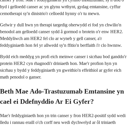
hyd i gelloedd canser ac yn glynu wrthynt, gydag emtansine, cyffur
cemotherapi sy'n dinistrio'r celloedd hynny o'r tu mewn.
Gelwir y dull hwn yn therapi targedig oherwydd ei fod yn chwilio'n
benodol am gelloedd canser sydd â gormod o brotein o'r enw HER2.
Meddyliwch am HER2 fel clo ar wyneb y gell canser, a'r
feddyginiaeth hon fel yr allwedd sy'n ffitio'n berffaith i'r clo hwnnw.
Bydd eich meddyg yn profi eich meinwe canser i sicrhau bod ganddo'r
protein HER2 cyn rhagnodi'r driniaeth hon. Mae'r profion hyn yn
sicrhau y bydd y feddyginiaeth yn gweithio'n effeithiol ar gyfer eich
math penodol o ganser.
Beth Mae Ado-Trastuzumab Emtansine yn
cael ei Ddefnyddio Ar Ei Gyfer?
Mae'r feddyginiaeth hon yn trin canser y fron HER2-positif sydd wedi
lledu i rannau eraill o'ch corff neu wedi dychwelyd ar ôl triniaeth