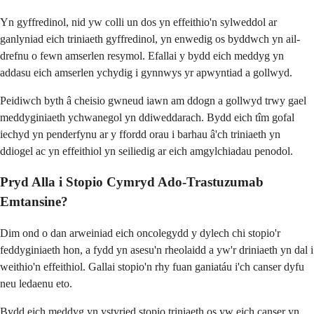
Yn gyffredinol, nid yw colli un dos yn effeithio'n sylweddol ar
ganlyniad eich triniaeth gyffredinol, yn enwedig os byddwch yn ail-
drefnu o fewn amserlen resymol. Efallai y bydd eich meddyg yn
addasu eich amserlen ychydig i gynnwys yr apwyntiad a gollwyd.
Peidiwch byth â cheisio gwneud iawn am ddogn a gollwyd trwy gael
meddyginiaeth ychwanegol yn ddiweddarach. Bydd eich tîm gofal
iechyd yn penderfynu ar y ffordd orau i barhau â'ch triniaeth yn
ddiogel ac yn effeithiol yn seiliedig ar eich amgylchiadau penodol.
Pryd Alla i Stopio Cymryd Ado-Trastuzumab
Emtansine?
Dim ond o dan arweiniad eich oncolegydd y dylech chi stopio'r
feddyginiaeth hon, a fydd yn asesu'n rheolaidd a yw'r driniaeth yn dal i
weithio'n effeithiol. Gallai stopio'n rhy fuan ganiatáu i'ch canser dyfu
neu ledaenu eto.
Bydd eich meddyg yn ystyried stopio triniaeth os yw eich canser yn