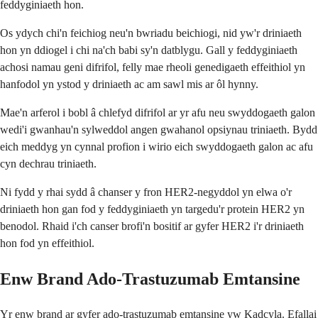
feddyginiaeth hon.
Os ydych chi'n feichiog neu'n bwriadu beichiogi, nid yw'r driniaeth
hon yn ddiogel i chi na'ch babi sy'n datblygu. Gall y feddyginiaeth
achosi namau geni difrifol, felly mae rheoli genedigaeth effeithiol yn
hanfodol yn ystod y driniaeth ac am sawl mis ar ôl hynny.
Mae'n arferol i bobl â chlefyd difrifol ar yr afu neu swyddogaeth galon
wedi'i gwanhau'n sylweddol angen gwahanol opsiynau triniaeth. Bydd
eich meddyg yn cynnal profion i wirio eich swyddogaeth galon ac afu
cyn dechrau triniaeth.
Ni fydd y rhai sydd â chanser y fron HER2-negyddol yn elwa o'r
driniaeth hon gan fod y feddyginiaeth yn targedu'r protein HER2 yn
benodol. Rhaid i'ch canser brofi'n bositif ar gyfer HER2 i'r driniaeth
hon fod yn effeithiol.
Enw Brand Ado-Trastuzumab Emtansine
Yr enw brand ar gyfer ado-trastuzumab emtansine yw Kadcyla. Efallai