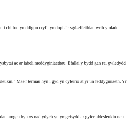
n i chi fod yn ddigon cryf i ymdopi â'r sgîl-effeithiau wrth ymladd
sbytai ac ar labeli meddyginiaethau. Efallai y bydd gan rai gwledydd
oleukin." Mae'r termau hyn i gyd yn cyfeirio at yr un feddyginiaeth. Yr
siadau amgen hyn os nad ydych yn ymgeisydd ar gyfer aldesleukin neu