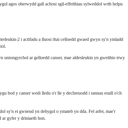
ygol agos oherwydd gall achosi sgil-effeithiau sylweddol wrth helpu
terleukin-2 i actifadu a lluosi rhai celloedd gwaed gwyn sy'n ymladd
iol.
n uniongyrchol ar gelloedd canser, mae aldesleukin yn gweithio trwy
gu bod y canser wedi lledu o'r lle y dechreuodd i rannau eraill o'ch
dol sy'n ei gwneud yn debygol o ymateb yn dda. Fel arfer, mae'r
 ar gyfer y driniaeth hon.