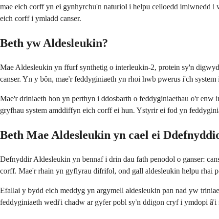
mae eich corff yn ei gynhyrchu'n naturiol i helpu celloedd imiwnedd i
eich corff i ymladd canser.
Beth yw Aldesleukin?
Mae Aldesleukin yn ffurf synthetig o interleukin-2, protein sy'n digwy
canser. Yn y bôn, mae'r feddyginiaeth yn rhoi hwb pwerus i'ch system i
Mae'r driniaeth hon yn perthyn i ddosbarth o feddyginiaethau o'r enw
gryfhau system amddiffyn eich corff ei hun. Ystyrir ei fod yn feddygini
Beth Mae Aldesleukin yn cael ei Ddefnyddi
Defnyddir Aldesleukin yn bennaf i drin dau fath penodol o ganser: cans
corff. Mae'r rhain yn gyflyrau difrifol, ond gall aldesleukin helpu rha
Efallai y bydd eich meddyg yn argymell aldesleukin pan nad yw trinia
feddyginiaeth wedi'i chadw ar gyfer pobl sy'n ddigon cryf i ymdopi â'i