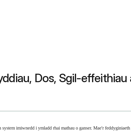
ddiau, Dos, Sgil-effeithia
 system imiwnedd i ymladd rhai mathau o ganser. Mae'r feddyginiaeth h