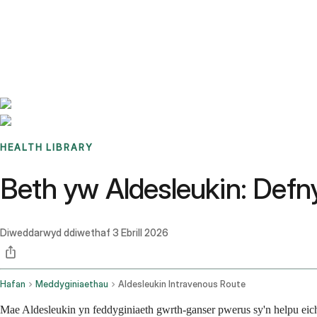
Benchmarks
Stories
FAQ
Sign up / Log in
HEALTH LIBRARY
Beth yw Aldesleukin: Defny
Diweddarwyd ddiwethaf
3 Ebrill 2026
Hafan
Meddyginiaethau
Aldesleukin Intravenous Route
Mae Aldesleukin yn feddyginiaeth gwrth-ganser pwerus sy'n helpu eich