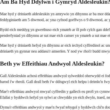
Am Ba Hyd Ddylwn i Gymryd Aldesleukin
Mae hyd y driniaeth aldesleukin yn amrywio yn dibynnu ar ba mor dda
feddyginiaeth am 5 diwrnod, ac yna cyfnod gorffwys o 9 diwrnod, ac y
Bydd eich meddyg yn gwerthuso eich ymateb ar ôl pob cylch gan ddefnyd
penderfyniad yn dibynnu ar sut mae eich canser yn ymateb a sut mae ei
Mae hyd y driniaeth hefyd yn dibynnu ar eich iechyd cyffredinol ac unr
driniaeth yn gynnar neu addasu'r amserlen. Y nod yw rhoi'r budd mwyaf
Beth yw Effeithiau Andwyol Aldesleukin?
Gall Aldesleukin achosi effeithiau andwyol sylweddol oherwydd ei fod
barod i'w rheoli. Gall deall beth i'w ddisgwyl eich helpu i deimlo'n fwy
Mae'r effeithiau andwyol mwyaf cyffredin y gallech eu profi yn cynnw
Efallai y byddwch hefyd yn sylwi ar chwyddo yn eich dwylo, traed, neu w
Dyma'r effeithiau andwyol y mae'n fwyaf tebygol y byddwch chi'n dod 