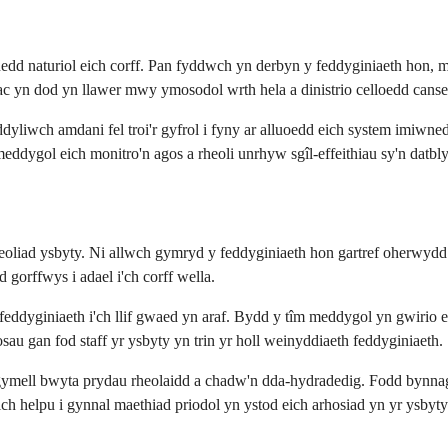
 naturiol eich corff. Pan fyddwch yn derbyn y feddyginiaeth hon, ma
ac yn dod yn llawer mwy ymosodol wrth hela a dinistrio celloedd canser
iwch amdani fel troi'r gyfrol i fyny ar alluoedd eich system imiwnedd 
 meddygol eich monitro'n agos a rheoli unrhyw sgîl-effeithiau sy'n datbl
liad ysbyty. Ni allwch gymryd y feddyginiaeth hon gartref oherwydd m
orffwys i adael i'ch corff wella.
'r feddyginiaeth i'ch llif gwaed yn araf. Bydd y tîm meddygol yn gwi
sau gan fod staff yr ysbyty yn trin yr holl weinyddiaeth feddyginiaeth.
gymell bwyta prydau rheolaidd a chadw'n dda-hydradedig. Fodd bynnag
ch helpu i gynnal maethiad priodol yn ystod eich arhosiad yn yr ysbyty