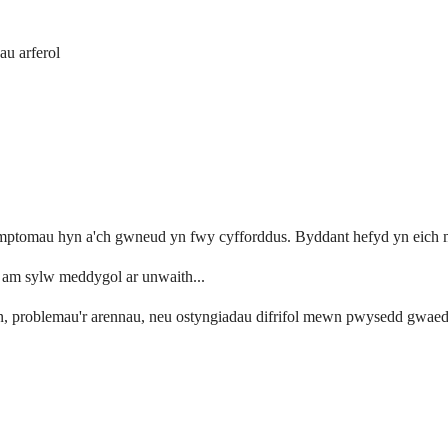
au arferol
 symptomau hyn a'ch gwneud yn fwy cyfforddus. Byddant hefyd yn eich 
yn am sylw meddygol ar unwaith...
n, problemau'r arennau, neu ostyngiadau difrifol mewn pwysedd gwaed