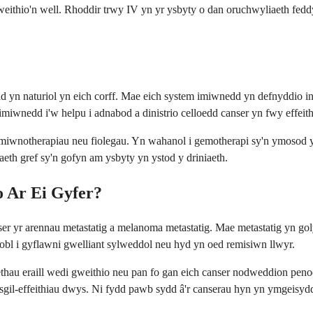
 weithio'n well. Rhoddir trwy IV yn yr ysbyty o dan oruchwyliaeth fedd
dd yn naturiol yn eich corff. Mae eich system imiwnedd yn defnyddio in
miwnedd i'w helpu i adnabod a dinistrio celloedd canser yn fwy effeith
 imiwnotherapiau neu fiolegau. Yn wahanol i gemotherapi sy'n ymosod y
aeth gref sy'n gofyn am ysbyty yn ystod y driniaeth.
o Ar Ei Gyfer?
er yr arennau metastatig a melanoma metastatig. Mae metastatig yn goly
i pobl i gyflawni gwelliant sylweddol neu hyd yn oed remisiwn llwyr.
ethau eraill wedi gweithio neu pan fo gan eich canser nodweddion peno
 sgil-effeithiau dwys. Ni fydd pawb sydd â'r canserau hyn yn ymgeisydd