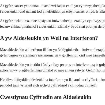
Ar gyfer canser yr arennau, mae dewisiadau eraill yn cynnwys therapï
i aldesleukin ond gallant fod yn effeithiol yn erbyn canser o hyd. Efall
Ar gyfer melanoma, mae opsiynau imiwnotherapi eraill yn cynnwys ip
fecanweithiau gwahanol i aldesleukin. Efallai y bydd rhai pobl yn derb
A yw Aldesleukin yn Well na Interferon?
Mae aldesleukin a interferon ill dau yn feddyginiaethau imiwnotherap
gyfer canser yr arennau a melanoma yn y gorffennol, ond mae triniaetha
Mae aldesleukin yn tueddu i fod yn fwy pwerus na interferon, sy'n go
achosi mwy o sgîl-effeithiau difrifol ac mae angen ysbyty. Gellir rhoi int
Heddiw, defnyddir aldesleukin a interferon yn llai aml na chyffuriau 
penodol tra'n ystyried eich iechyd cyffredinol a'ch nodau triniaeth.
Cwestiynau Cyffredin am Aldesleukin