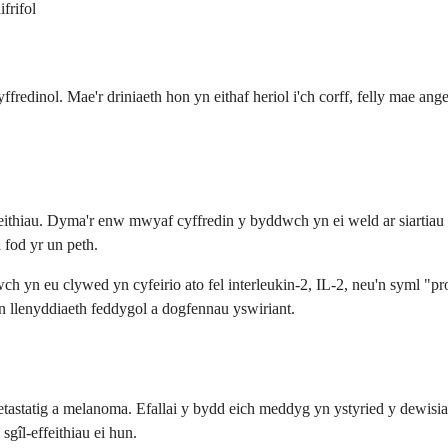
frifol
redinol. Mae'r driniaeth hon yn eithaf heriol i'ch corff, felly mae ange
ithiau. Dyma'r enw mwyaf cyffredin y byddwch yn ei weld ar siartiau y
fod yr un peth.
ch yn eu clywed yn cyfeirio ato fel interleukin-2, IL-2, neu'n syml "pr
 llenyddiaeth feddygol a dogfennau yswiriant.
 metastatig a melanoma. Efallai y bydd eich meddyg yn ystyried y dewi
sgîl-effeithiau ei hun.