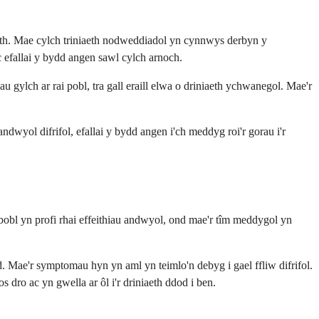
eth. Mae cylch triniaeth nodweddiadol yn cynnwys derbyn y
 efallai y bydd angen sawl cylch arnoch.
ylch ar rai pobl, tra gall eraill elwa o driniaeth ychwanegol. Mae'r
wyol difrifol, efallai y bydd angen i'ch meddyg roi'r gorau i'r
obl yn profi rhai effeithiau andwyol, ond mae'r tîm meddygol yn
Mae'r symptomau hyn yn aml yn teimlo'n debyg i gael ffliw difrifol.
 dro ac yn gwella ar ôl i'r driniaeth ddod i ben.