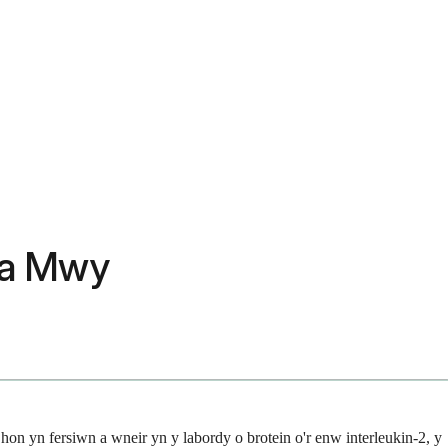
u a Mwy
on yn fersiwn a wneir yn y labordy o brotein o'r enw interleukin-2, y