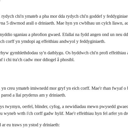
?
 rydych chi'n ymateb a pha mor dda rydych chi'n goddef y feddyginia
na 5 diwrnod arall o driniaeth. Mae hyn yn cwblhau un cylch llawn, ac
dio sganiau a phrofion gwaed. Efallai na fydd angen ond un neu ddau g
ch corff yn ymdopi ag effeithiau andwyol y feddyginiaeth.
hyw gymhlethdodau sy'n datblygu. Os byddwch chi'n profi effeithiau and
 i chi tra'ch cadw mor ddiogel â phosibl.
 yn creu ymateb imiwnedd mor gryf yn eich corff. Mae'r rhan fwyaf o b
 parod a llai pryderus am y driniaeth.
ys twymyn, oerfel, blinder, cyfog, a newidiadau mewn pwysedd gwaed. 
yneb wrth i'ch corff gadw hylif. Mae'r effeithiau hyn fel arfer yn dros
ar eu traws yn ystod y driniaeth: