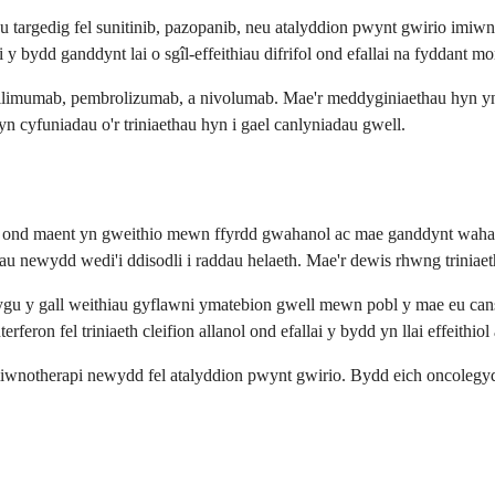
au targedig fel sunitinib, pazopanib, neu atalyddion pwynt gwirio im
ai y bydd ganddynt lai o sgîl-effeithiau difrifol ond efallai na fyddant
ilimumab, pembrolizumab, a nivolumab. Mae'r meddyginiaethau hyn yn
yn cyfuniadau o'r triniaethau hyn i gael canlyniadau gwell.
i, ond maent yn gweithio mewn ffyrdd gwahanol ac mae ganddynt wahanol
u newydd wedi'i ddisodli i raddau helaeth. Mae'r dewis rhwng triniaeth
lygu y gall weithiau gyflawni ymatebion gwell mewn pobl y mae eu can
erferon fel triniaeth cleifion allanol ond efallai y bydd yn llai effeithio
imiwnotherapi newydd fel atalyddion pwynt gwirio. Bydd eich oncolegyd