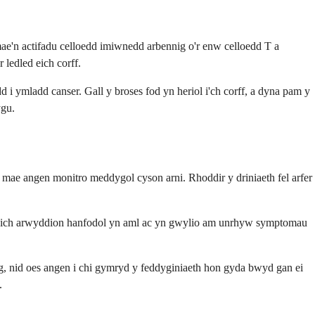
e'n actifadu celloedd imiwnedd arbennig o'r enw celloedd T a
 ledled eich corff.
i ymladd canser. Gall y broses fod yn heriol i'ch corff, a dyna pam y
ygu.
ae angen monitro meddygol cyson arni. Rhoddir y driniaeth fel arfer
rio eich arwyddion hanfodol yn aml ac yn gwylio am unrhyw symptomau
, nid oes angen i chi gymryd y feddyginiaeth hon gyda bwyd gan ei
.