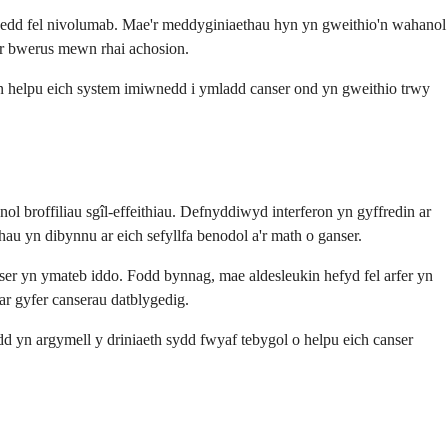
iwnedd fel nivolumab. Mae'r meddyginiaethau hyn yn gweithio'n wahanol
 mor bwerus mewn rhai achosion.
 helpu eich system imiwnedd i ymladd canser ond yn gweithio trwy
 broffiliau sgîl-effeithiau. Defnyddiwyd interferon yn gyffredin ar
au yn dibynnu ar eich sefyllfa benodol a'r math o ganser.
ser yn ymateb iddo. Fodd bynnag, mae aldesleukin hefyd fel arfer yn
l ar gyfer canserau datblygedig.
d yn argymell y driniaeth sydd fwyaf tebygol o helpu eich canser