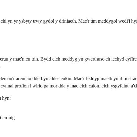
h chi yn yr ysbyty trwy gydol y driniaeth. Mae'r tîm meddygol wedi'i h
rau y mae'n eu trin. Bydd eich meddyg yn gwerthuso'ch iechyd cyffredi
.
roblemau'r arennau dderbyn aldesleukin. Mae'r feddyginiaeth yn rhoi str
nnal profion i wirio pa mor dda y mae eich calon, eich ysgyfaint, a'ch
u hyn:
t cronig