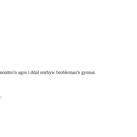
monitro'n agos i ddal unrhyw broblemau'n gynnar.
: