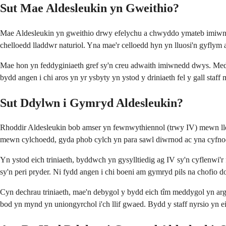
Sut Mae Aldesleukin yn Gweithio?
Mae Aldesleukin yn gweithio drwy efelychu a chwyddo ymateb imiwnedd
chelloedd lladdwr naturiol. Yna mae'r celloedd hyn yn lluosi'n gyflym 
Mae hon yn feddyginiaeth gref sy'n creu adwaith imiwnedd dwys. Meddyl
bydd angen i chi aros yn yr ysbyty yn ystod y driniaeth fel y gall staff
Sut Ddylwn i Gymryd Aldesleukin?
Rhoddir Aldesleukin bob amser yn fewnwythiennol (trwy IV) mewn lleo
mewn cylchoedd, gyda phob cylch yn para sawl diwrnod ac yna cyfnod g
Yn ystod eich triniaeth, byddwch yn gysylltiedig ag IV sy'n cyflenwi
sy'n peri pryder. Ni fydd angen i chi boeni am gymryd pils na chofio do
Cyn dechrau triniaeth, mae'n debygol y bydd eich tîm meddygol yn ar
bod yn mynd yn uniongyrchol i'ch llif gwaed. Bydd y staff nyrsio yn ei