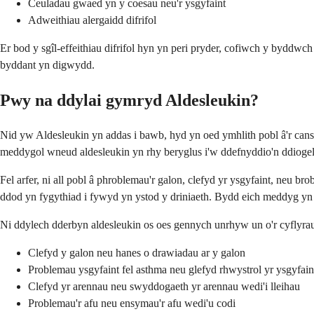
Ceuladau gwaed yn y coesau neu'r ysgyfaint
Adweithiau alergaidd difrifol
Er bod y sgîl-effeithiau difrifol hyn yn peri pryder, cofiwch y byddwc
byddant yn digwydd.
Pwy na ddylai gymryd Aldesleukin?
Nid yw Aldesleukin yn addas i bawb, hyd yn oed ymhlith pobl â'r canse
meddygol wneud aldesleukin yn rhy beryglus i'w ddefnyddio'n ddiogel
Fel arfer, ni all pobl â phroblemau'r galon, clefyd yr ysgyfaint, neu b
ddod yn fygythiad i fywyd yn ystod y driniaeth. Bydd eich meddyg yn cy
Ni ddylech dderbyn aldesleukin os oes gennych unrhyw un o'r cyflyra
Clefyd y galon neu hanes o drawiadau ar y galon
Problemau ysgyfaint fel asthma neu glefyd rhwystrol yr ysgyfain
Clefyd yr arennau neu swyddogaeth yr arennau wedi'i lleihau
Problemau'r afu neu ensymau'r afu wedi'u codi