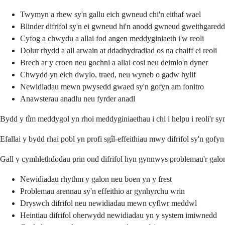
Twymyn a rhew sy'n gallu eich gwneud chi'n eithaf wael
Blinder difrifol sy'n ei gwneud hi'n anodd gwneud gweithgaredd
Cyfog a chwydu a allai fod angen meddyginiaeth i'w reoli
Dolur rhydd a all arwain at ddadhydradiad os na chaiff ei reoli
Brech ar y croen neu gochni a allai cosi neu deimlo'n dyner
Chwydd yn eich dwylo, traed, neu wyneb o gadw hylif
Newidiadau mewn pwysedd gwaed sy'n gofyn am fonitro
Anawsterau anadlu neu fyrder anadl
Bydd y tîm meddygol yn rhoi meddyginiaethau i chi i helpu i reoli'r
Efallai y bydd rhai pobl yn profi sgîl-effeithiau mwy difrifol sy'n gof
Gall y cymhlethdodau prin ond difrifol hyn gynnwys problemau'r galo
Newidiadau rhythm y galon neu boen yn y frest
Problemau arennau sy'n effeithio ar gynhyrchu wrin
Dryswch difrifol neu newidiadau mewn cyflwr meddwl
Heintiau difrifol oherwydd newidiadau yn y system imiwnedd