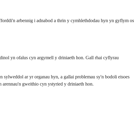
yfforddi'n arbennig i adnabod a thrin y cymhlethdodau hyn yn gyflym os
nol yn ofalus cyn argymell y driniaeth hon. Gall rhai cyflyrau
aen sylweddol ar yr organau hyn, a gallai problemau sy'n bodoli eisoes
 arennau'n gweithio cyn ystyried y driniaeth hon.