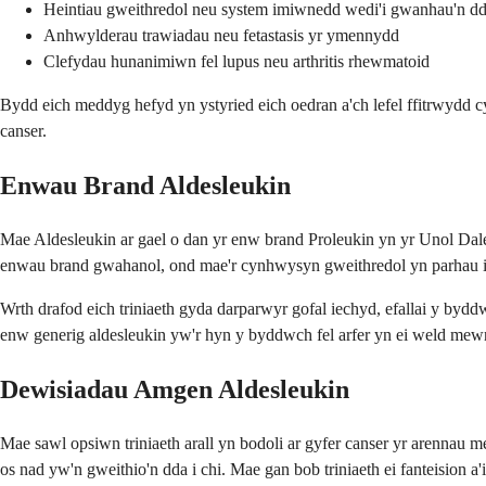
Heintiau gweithredol neu system imiwnedd wedi'i gwanhau'n ddi
Anhwylderau trawiadau neu fetastasis yr ymennydd
Clefydau hunanimiwn fel lupus neu arthritis rhewmatoid
Bydd eich meddyg hefyd yn ystyried eich oedran a'ch lefel ffitrwydd cyff
canser.
Enwau Brand Aldesleukin
Mae Aldesleukin ar gael o dan yr enw brand Proleukin yn yr Unol Dale
enwau brand gwahanol, ond mae'r cynhwysyn gweithredol yn parhau i 
Wrth drafod eich triniaeth gyda darparwyr gofal iechyd, efallai y byddw
enw generig aldesleukin yw'r hyn y byddwch fel arfer yn ei weld mewn
Dewisiadau Amgen Aldesleukin
Mae sawl opsiwn triniaeth arall yn bodoli ar gyfer canser yr arennau
os nad yw'n gweithio'n dda i chi. Mae gan bob triniaeth ei fanteision a'i 