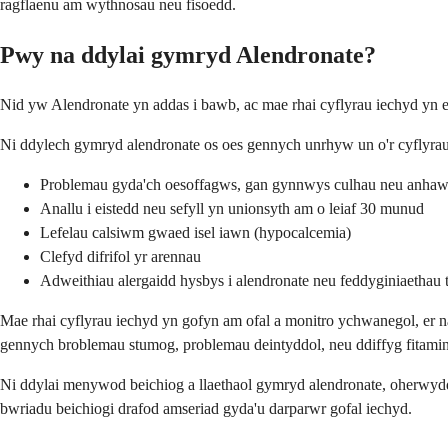
ragflaenu am wythnosau neu fisoedd.
Pwy na ddylai gymryd Alendronate?
Nid yw Alendronate yn addas i bawb, ac mae rhai cyflyrau iechyd yn e
Ni ddylech gymryd alendronate os oes gennych unrhyw un o'r cyflyrau
Problemau gyda'ch oesoffagws, gan gynnwys culhau neu anhaws
Anallu i eistedd neu sefyll yn unionsyth am o leiaf 30 munud
Lefelau calsiwm gwaed isel iawn (hypocalcemia)
Clefyd difrifol yr arennau
Adweithiau alergaidd hysbys i alendronate neu feddyginiaethau 
Mae rhai cyflyrau iechyd yn gofyn am ofal a monitro ychwanegol, er n
gennych broblemau stumog, problemau deintyddol, neu ddiffyg fitami
Ni ddylai menywod beichiog a llaethaol gymryd alendronate, oherwydd 
bwriadu beichiogi drafod amseriad gyda'u darparwr gofal iechyd.