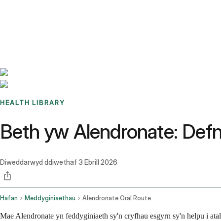
Benchmarks
Stories
FAQ
Sign up / Log in
HEALTH LIBRARY
Beth yw Alendronate: Defn
Diweddarwyd ddiwethaf
3 Ebrill 2026
Hafan
Meddyginiaethau
Alendronate Oral Route
Mae Alendronate yn feddyginiaeth sy'n cryfhau esgyrn sy'n helpu i ata