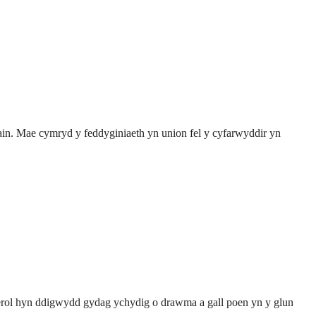
ain. Mae cymryd y feddyginiaeth yn union fel y cyfarwyddir yn
arferol hyn ddigwydd gydag ychydig o drawma a gall poen yn y glun