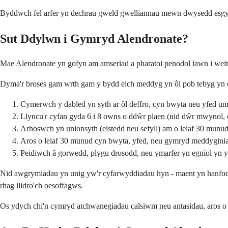
Byddwch fel arfer yn dechrau gweld gwelliannau mewn dwysedd esgyrn o
Sut Ddylwn i Gymryd Alendronate?
Mae Alendronate yn gofyn am amseriad a pharatoi penodol iawn i weith
Dyma'r broses gam wrth gam y bydd eich meddyg yn ôl pob tebyg yn e
Cymerwch y dabled yn syth ar ôl deffro, cyn bwyta neu yfed u
Llyncu'r cyfan gyda 6 i 8 owns o ddŵr plaen (nid dŵr mwynol, c
Arhoswch yn unionsyth (eistedd neu sefyll) am o leiaf 30 munud
Aros o leiaf 30 munud cyn bwyta, yfed, neu gymryd meddyginiae
Peidiwch â gorwedd, plygu drosodd, neu ymarfer yn egnïol yn 
Nid awgrymiadau yn unig yw'r cyfarwyddiadau hyn - maent yn hanfodol ar 
rhag llidro'ch oesoffagws.
Os ydych chi'n cymryd atchwanegiadau calsiwm neu antasidau, aros o l