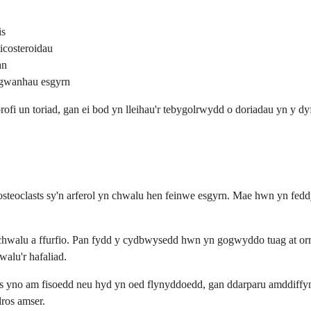
is
icosteroidau
an
 gwanhau esgyrn
rofi un toriad, gan ei bod yn lleihau'r tebygolrwydd o doriadau yn y d
steoclasts sy'n arferol yn chwalu hen feinwe esgyrn. Mae hwn yn fedd
chwalu a ffurfio. Pan fydd y cydbwysedd hwn yn gogwyddo tuag at or
alu'r hafaliad.
s yno am fisoedd neu hyd yn oed flynyddoedd, gan ddarparu amddiffyni
dros amser.