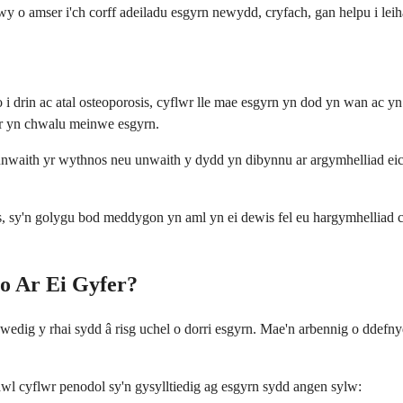
 o amser i'ch corff adeiladu esgyrn newydd, cryfach, gan helpu i leihau
i drin ac atal osteoporosis, cyflwr lle mae esgyrn yn dod yn wan ac y
er yn chwalu meinwe esgyrn.
rfer unwaith yr wythnos neu unwaith y dydd yn dibynnu ar argymhelliad 
osis, sy'n golygu bod meddygon yn aml yn ei dewis fel eu hargymhelliad
io Ar Ei Gyfer?
dig y rhai sydd â risg uchel o dorri esgyrn. Mae'n arbennig o ddefny
wl cyflwr penodol sy'n gysylltiedig ag esgyrn sydd angen sylw: