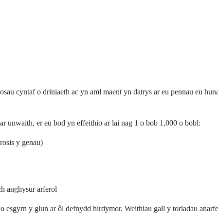
sau cyntaf o driniaeth ac yn aml maent yn datrys ar eu pennau eu hun
ar unwaith, er eu bod yn effeithio ar lai nag 1 o bob 1,000 o bobl:
rosis y genau)
ch anghysur arferol
n o esgyrn y glun ar ôl defnydd hirdymor. Weithiau gall y toriadau an