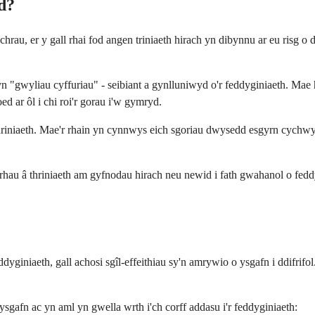
d?
rau, er y gall rhai fod angen triniaeth hirach yn dibynnu ar eu risg o
r yn "gwyliau cyffuriau" - seibiant a gynlluniwyd o'r feddyginiaeth. 
 ar ôl i chi roi'r gorau i'w gymryd.
riniaeth. Mae'r rhain yn cynnwys eich sgoriau dwysedd esgyrn cychwynn
 barhau â thriniaeth am gyfnodau hirach neu newid i fath gwahanol o f
giniaeth, gall achosi sgîl-effeithiau sy'n amrywio o ysgafn i ddifrifol
ysgafn ac yn aml yn gwella wrth i'ch corff addasu i'r feddyginiaeth: