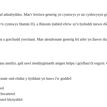
 adnabyddus. Mae'r fersiwn generig yn cynnwys yr un cynhwysyn gweit
cynnwys fitamin D), a Binosto (tabled eferw sy'n hydoddi mewn dŵr). 
 a gorchudd yswiriant. Mae alendronate generig fel arfer yn llawer rha
hiau annifyr, gall sawl meddyginiaeth amgen helpu i gryfhau'ch esgyrn. 
onate ond efallai y byddant yn haws i'w goddef:
sol
 chwarterol
ennol blynyddol