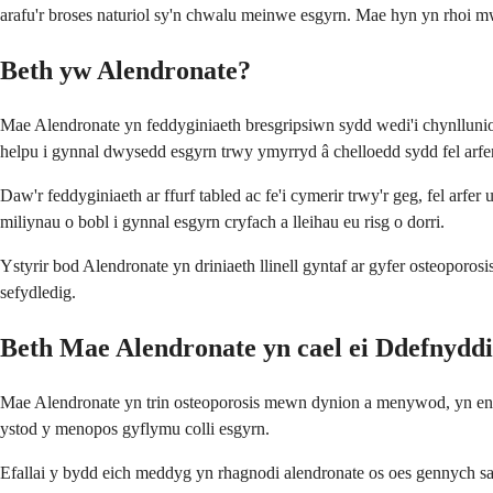
arafu'r broses naturiol sy'n chwalu meinwe esgyrn. Mae hyn yn rhoi mwy
Beth yw Alendronate?
Mae Alendronate yn feddyginiaeth bresgripsiwn sydd wedi'i chynllunio 
helpu i gynnal dwysedd esgyrn trwy ymyrryd â chelloedd sydd fel arf
Daw'r feddyginiaeth ar ffurf tabled ac fe'i cymerir trwy'r geg, fel a
miliynau o bobl i gynnal esgyrn cryfach a lleihau eu risg o dorri.
Ystyrir bod Alendronate yn driniaeth llinell gyntaf ar gyfer osteopor
sefydledig.
Beth Mae Alendronate yn cael ei Ddefnydd
Mae Alendronate yn trin osteoporosis mewn dynion a menywod, yn enwe
ystod y menopos gyflymu colli esgyrn.
Efallai y bydd eich meddyg yn rhagnodi alendronate os oes gennych sa