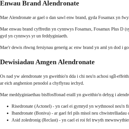
Enwau Brand Alendronate
Mae Alendronate ar gael o dan sawl enw brand, gyda Fosamax yn fwyaf
Mae enwau brand cyffredin yn cynnwys Fosamax, Fosamax Plus D (sy'n 
gyd yn cynnwys yr un feddyginiaeth.
Mae'r dewis rhwng fersiynau generig ac enw brand yn aml yn dod i gost
Dewisiadau Amgen Alendronate
Os nad yw alendronate yn gweithio'n dda i chi neu'n achosi sgîl-effeit
ar eich anghenion penodol a chyflyrau iechyd.
Mae meddyginiaethau bisffosffonad eraill yn gweithio'n debyg i alendr
Risedronate (Actonel) - yn cael ei gymryd yn wythnosol neu'n fi
Ibandronate (Boniva) - ar gael fel pils misol neu chwistrelliadau
Asid zoledronig (Reclast) - yn cael ei roi fel trwyth mewnwythi