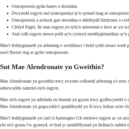
Osteoporosis gyda hanes o doriadau
Dwysedd esgyrn isel (osteopenia) sy'n symud tuag at osteoporos
Osteoporosis a achosir gan steroidau o ddefnydd hirdymor o cort
Clefyd Paget, lle mae esgyrn yn tyfu'n annormal o fawr ac yn w
Atal colli esgyrn mewn pobl sy'n cymryd meddyginiaethau sy'n
Mae'r feddyginiaeth yn arbennig o werthfawr i bobl sydd eisoes wedi p
sawl ffactor risg ar gyfer osteoporosis.
Sut Mae Alendronate yn Gweithio?
Mae Alendronate yn gweithio trwy rwystro celloedd arbennig o'r enw o
adnewyddu naturiol eich esgyrn.
Mae eich esgyrn yn adeiladu eu hunain yn gyson trwy gydbwysedd o 
Mae Alendronate yn gogwyddo'r graddfeydd yn ôl trwy leihau ochr chw
Mae'r feddyginiaeth yn cael ei hamsugno i'ch meinwe esgyrn ac yn aro
chi roi'r gorau i'w gymryd, er bod yr amddiffyniad yn lleihau'n raddol 