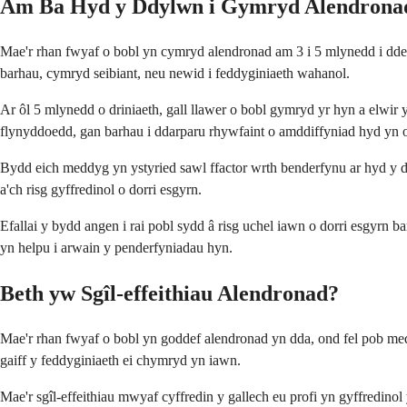
Am Ba Hyd y Ddylwn i Gymryd Alendrona
Mae'r rhan fwyaf o bobl yn cymryd alendronad am 3 i 5 mlynedd i ddech
barhau, cymryd seibiant, neu newid i feddyginiaeth wahanol.
Ar ôl 5 mlynedd o driniaeth, gall llawer o bobl gymryd yr hyn a elwi
flynyddoedd, gan barhau i ddarparu rhywfaint o amddiffyniad hyd yn oed
Bydd eich meddyg yn ystyried sawl ffactor wrth benderfynu ar hyd y d
a'ch risg gyffredinol o dorri esgyrn.
Efallai y bydd angen i rai pobl sydd â risg uchel iawn o dorri esgyrn
yn helpu i arwain y penderfyniadau hyn.
Beth yw Sgîl-effeithiau Alendronad?
Mae'r rhan fwyaf o bobl yn goddef alendronad yn dda, ond fel pob meddy
gaiff y feddyginiaeth ei chymryd yn iawn.
Mae'r sgîl-effeithiau mwyaf cyffredin y gallech eu profi yn gyffredinol 