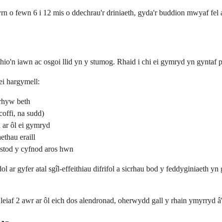
 fewn 6 i 12 mis o ddechrau'r driniaeth, gyda'r buddion mwyaf fel ar
io'n iawn ac osgoi llid yn y stumog. Rhaid i chi ei gymryd yn gyntaf
i hargymell:
nrhyw beth
offi, na sudd)
 ar ôl ei gymryd
thau eraill
ystod y cyfnod aros hwn
gyfer atal sgîl-effeithiau difrifol a sicrhau bod y feddyginiaeth yn gw
eiaf 2 awr ar ôl eich dos alendronad, oherwydd gall y rhain ymyrryd â