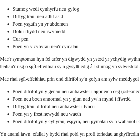
Stumog wedi cynhyrfu neu gyfog
Diffyg traul neu adlif asid
Poen ysgafn yn yr abdomen
Dolur rhydd neu rwymedd
Cur pen
Poen yn y cyhyrau neu'r cymalau
Mae'r symptomau hyn fel arfer yn digwydd yn ystod yr ychydig wythno
lleihau'r risg o sgîl-effeithiau sy'n gysylltiedig â'r stumog yn sylweddol.
Mae rhai sgîl-effeithiau prin ond difrifol sy'n gofyn am sylw meddygol 
Poen difrifol yn y genau neu anhawster i agor eich ceg (osteonec
Poen neu boen annormal yn y glun nad yw'n mynd i ffwrdd
Diffyg traul difrifol neu anhawster i lyncu
Poen yn y frest newydd neu waeth
Poen difrifol yn y cyhyrau, esgyrn, neu gymalau sy'n wahanol i'
Yn anaml iawn, efallai y bydd rhai pobl yn profi toriadau anghyffredi