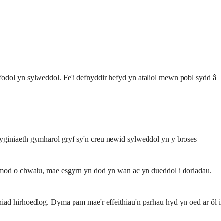
yfodol yn sylweddol. Fe'i defnyddir hefyd yn ataliol mewn pobl sydd â
yginiaeth gymharol gryf sy'n creu newid sylweddol yn y broses
mod o chwalu, mae esgyrn yn dod yn wan ac yn dueddol i doriadau.
ad hirhoedlog. Dyma pam mae'r effeithiau'n parhau hyd yn oed ar ôl i