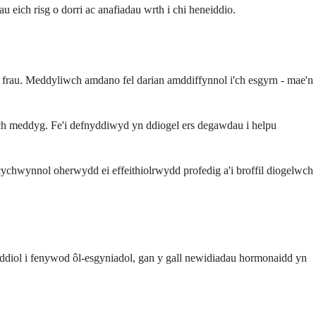
 eich risg o dorri ac anafiadau wrth i chi heneiddio.
n frau. Meddyliwch amdano fel darian amddiffynnol i'ch esgyrn - mae'n
eich meddyg. Fe'i defnyddiwyd yn ddiogel ers degawdau i helpu
 cychwynnol oherwydd ei effeithiolrwydd profedig a'i broffil diogelwch
ddiol i fenywod ôl-esgyniadol, gan y gall newidiadau hormonaidd yn