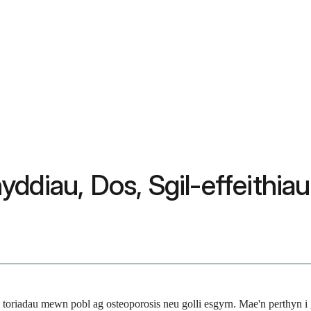
yddiau, Dos, Sgil-effeithi
l toriadau mewn pobl ag osteoporosis neu golli esgyrn. Mae'n perthyn i