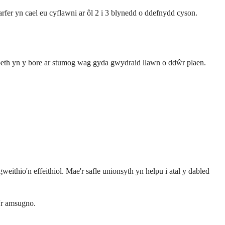
fer yn cael eu cyflawni ar ôl 2 i 3 blynedd o ddefnydd cyson.
 peth yn y bore ar stumog wag gyda gwydraid llawn o ddŵr plaen.
eithio'n effeithiol. Mae'r safle unionsyth yn helpu i atal y dabled
'r amsugno.