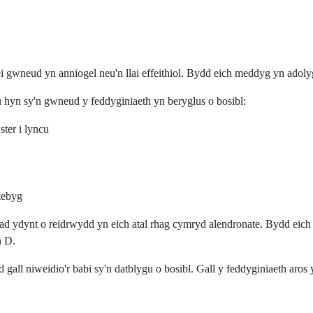
i gwneud yn anniogel neu'n llai effeithiol. Bydd eich meddyg yn adoly
 hyn sy'n gwneud y feddyginiaeth yn beryglus o bosibl:
ter i lyncu
tebyg
ad ydynt o reidrwydd yn eich atal rhag cymryd alendronate. Bydd eich
n D.
gall niweidio'r babi sy'n datblygu o bosibl. Gall y feddyginiaeth aro