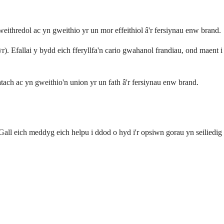
hredol ac yn gweithio yr un mor effeithiol â'r fersiynau enw brand.
Efallai y bydd eich fferyllfa'n cario gwahanol frandiau, ond maent i
tach ac yn gweithio'n union yr un fath â'r fersiynau enw brand.
Gall eich meddyg eich helpu i ddod o hyd i'r opsiwn gorau yn seiliedig