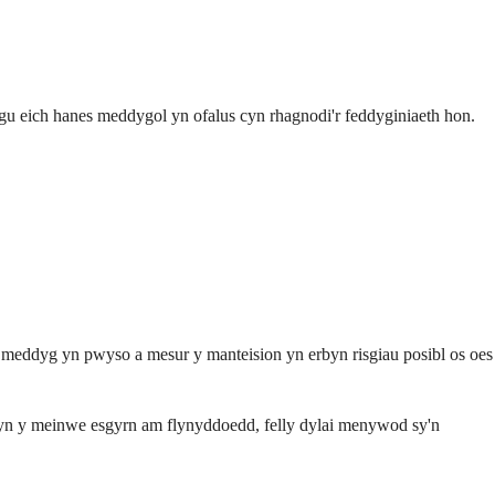
gu eich hanes meddygol yn ofalus cyn rhagnodi'r feddyginiaeth hon.
 meddyg yn pwyso a mesur y manteision yn erbyn risgiau posibl os oes
s yn y meinwe esgyrn am flynyddoedd, felly dylai menywod sy'n