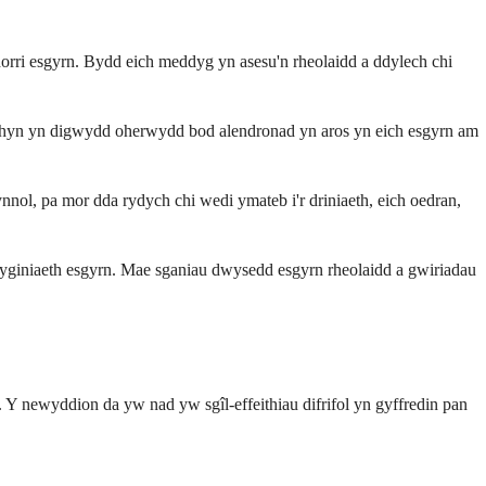
 dorri esgyrn. Bydd eich meddyg yn asesu'n rheolaidd a ddylech chi
Mae hyn yn digwydd oherwydd bod alendronad yn aros yn eich esgyrn am
ol, pa mor dda rydych chi wedi ymateb i'r driniaeth, eich oedran,
eddyginiaeth esgyrn. Mae sganiau dwysedd esgyrn rheolaidd a gwiriadau
. Y newyddion da yw nad yw sgîl-effeithiau difrifol yn gyffredin pan