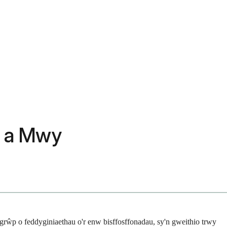
au a Mwy
 grŵp o feddyginiaethau o'r enw bisffosffonadau, sy'n gweithio trwy