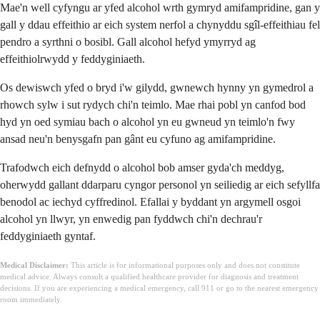
Mae'n well cyfyngu ar yfed alcohol wrth gymryd amifampridine, gan y
gall y ddau effeithio ar eich system nerfol a chynyddu sgîl-effeithiau fel
pendro a syrthni o bosibl. Gall alcohol hefyd ymyrryd ag
effeithiolrwydd y feddyginiaeth.
Os dewiswch yfed o bryd i'w gilydd, gwnewch hynny yn gymedrol a
rhowch sylw i sut rydych chi'n teimlo. Mae rhai pobl yn canfod bod
hyd yn oed symiau bach o alcohol yn eu gwneud yn teimlo'n fwy
ansad neu'n benysgafn pan gânt eu cyfuno ag amifampridine.
Trafodwch eich defnydd o alcohol bob amser gyda'ch meddyg,
oherwydd gallant ddarparu cyngor personol yn seiliedig ar eich sefyllfa
benodol ac iechyd cyffredinol. Efallai y byddant yn argymell osgoi
alcohol yn llwyr, yn enwedig pan fyddwch chi'n dechrau'r
feddyginiaeth gyntaf.
Medical Disclaimer:
This article is for informational purposes only and does not constitute
medical advice. Always consult a qualified healthcare provider for diagnosis and treatment
decisions. If you are experiencing a medical emergency, call 911 or go to the nearest emergency
room immediately.