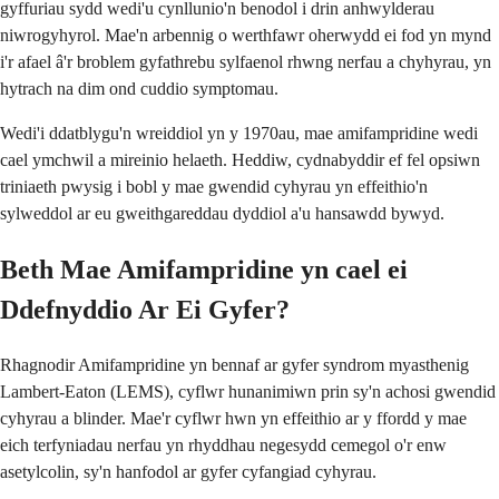
gyffuriau sydd wedi'u cynllunio'n benodol i drin anhwylderau
niwrogyhyrol. Mae'n arbennig o werthfawr oherwydd ei fod yn mynd
i'r afael â'r broblem gyfathrebu sylfaenol rhwng nerfau a chyhyrau, yn
hytrach na dim ond cuddio symptomau.
Wedi'i ddatblygu'n wreiddiol yn y 1970au, mae amifampridine wedi
cael ymchwil a mireinio helaeth. Heddiw, cydnabyddir ef fel opsiwn
triniaeth pwysig i bobl y mae gwendid cyhyrau yn effeithio'n
sylweddol ar eu gweithgareddau dyddiol a'u hansawdd bywyd.
Beth Mae Amifampridine yn cael ei
Ddefnyddio Ar Ei Gyfer?
Rhagnodir Amifampridine yn bennaf ar gyfer syndrom myasthenig
Lambert-Eaton (LEMS), cyflwr hunanimiwn prin sy'n achosi gwendid
cyhyrau a blinder. Mae'r cyflwr hwn yn effeithio ar y ffordd y mae
eich terfyniadau nerfau yn rhyddhau negesydd cemegol o'r enw
asetylcolin, sy'n hanfodol ar gyfer cyfangiad cyhyrau.