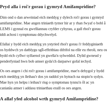
Pryd alla i roi'r gorau i gymryd Amifampridine?
Dim ond o dan arweiniad eich meddyg y dylech roi'r gorau i gymryd
amifampridine. Mae angen triniaeth tymor hir ar y rhan fwyaf o bobl â
LEMS i gynnal eu gwelliannau cryfder cyhyrau, a gall rhoi'r gorau
iddi achosi i symptomau ddychwelyd.
Efallai y bydd eich meddyg yn ystyried rhoi'r gorau i'r feddyginiaeth
os byddwch yn datblygu sgîl-effeithiau difrifol na ellir eu rheoli, neu os
bydd eich cyflwr sylfaenol yn gwella'n sylweddol. Dylid gwneud y
penderfyniad hwn bob amser gyda'ch darparwr gofal iechyd.
Os oes angen i chi roi'r gorau i amifampridine, mae'n debygol y bydd
eich meddyg yn lleihau'r dos yn raddol yn hytrach na stopio'n sydyn.
Mae hyn yn helpu i leihau'r risg o symptomau tynnu'n ôl ac yn
caniatáu amser i addasu triniaethau eraill os oes angen.
A allaf yfed alcohol wrth gymryd Amifampridine?