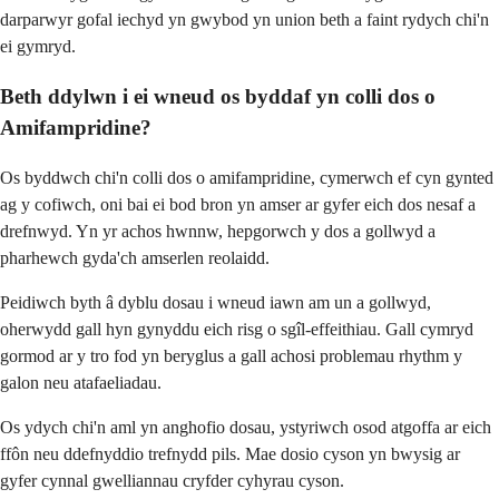
darparwyr gofal iechyd yn gwybod yn union beth a faint rydych chi'n
ei gymryd.
Beth ddylwn i ei wneud os byddaf yn colli dos o
Amifampridine?
Os byddwch chi'n colli dos o amifampridine, cymerwch ef cyn gynted
ag y cofiwch, oni bai ei bod bron yn amser ar gyfer eich dos nesaf a
drefnwyd. Yn yr achos hwnnw, hepgorwch y dos a gollwyd a
pharhewch gyda'ch amserlen reolaidd.
Peidiwch byth â dyblu dosau i wneud iawn am un a gollwyd,
oherwydd gall hyn gynyddu eich risg o sgîl-effeithiau. Gall cymryd
gormod ar y tro fod yn beryglus a gall achosi problemau rhythm y
galon neu atafaeliadau.
Os ydych chi'n aml yn anghofio dosau, ystyriwch osod atgoffa ar eich
ffôn neu ddefnyddio trefnydd pils. Mae dosio cyson yn bwysig ar
gyfer cynnal gwelliannau cryfder cyhyrau cyson.