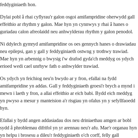
feddyginiaeth hon.
Dylai pobl â rhai cyflyrau'r galon osgoi amifampridine oherwydd gall
effeithio ar rhythm y galon. Mae hyn yn cynnwys y rhai â hanes o
guriadau calon afreolaidd neu anhwylderau rhythm y galon penodol.
Ni ddylech gymryd amifampridine os oes gennych hanes o drawiadau
neu epilepsi, gan y gall y feddyginiaeth ostwng y trothwy trawiad.
Mae hyn yn arbennig o bwysig i'w drafod gyda'ch meddyg os ydych
erioed wedi cael unrhyw fath o anhwylder trawiad.
Os ydych yn feichiog neu'n bwydo ar y fron, efallai na fydd
amifampridine yn addas. Gall y feddyginiaeth groesi'r brych a mynd i
mewn i laeth y fron, a allai effeithio ar eich babi. Bydd eich meddyg
yn pwyso a mesur y manteision a'r risgiau yn ofalus yn y sefyllfaoedd
hyn.
Efallai y bydd angen addasiadau dos neu driniaethau amgen ar bobl
sydd â phroblemau difrifol yn yr arennau neu'r afu. Mae'r organau hyn
yn helpu i brosesu a dileu'r feddyginiaeth o'ch corff, felly gall