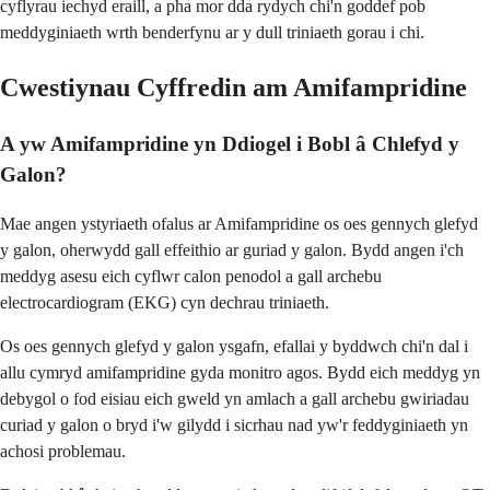
cyflyrau iechyd eraill, a pha mor dda rydych chi'n goddef pob
meddyginiaeth wrth benderfynu ar y dull triniaeth gorau i chi.
Cwestiynau Cyffredin am Amifampridine
A yw Amifampridine yn Ddiogel i Bobl â Chlefyd y
Galon?
Mae angen ystyriaeth ofalus ar Amifampridine os oes gennych glefyd
y galon, oherwydd gall effeithio ar guriad y galon. Bydd angen i'ch
meddyg asesu eich cyflwr calon penodol a gall archebu
electrocardiogram (EKG) cyn dechrau triniaeth.
Os oes gennych glefyd y galon ysgafn, efallai y byddwch chi'n dal i
allu cymryd amifampridine gyda monitro agos. Bydd eich meddyg yn
debygol o fod eisiau eich gweld yn amlach a gall archebu gwiriadau
curiad y galon o bryd i'w gilydd i sicrhau nad yw'r feddyginiaeth yn
achosi problemau.