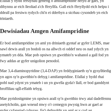
Efallai y bydd fersiynau generig o amifampridine hefyd ar gael, yn
dibynnu ar eich lleoliad a'ch fferyllfa. Gall eich fferyllydd eich helpu i
ddeall pa fersiwn rydych chi'n ei dderbyn a sicrhau cysondeb yn eich
triniaeth.
Dewisiadau Amgen Amifampridine
Er bod amifampridine yn aml yn driniaeth gyntaf ar gyfer LEMS, mae
sawl dewis arall yn bodoli os na allwch ei oddef neu os nad ydych yn
ymateb yn dda. Mae pob opsiwn yn gweithio'n wahanol a gall fod yn
fwy addas ar gyfer unigolion penodol.
Mae 3,4-diaminopyridine (3,4-DAP) yn feddyginiaeth sy'n gysylltiedig
yn agos sy'n gweithio'n debyg i amifampridine. Efallai y bydd rhai
pobl nad ydynt yn ymateb i un yn gwella gyda'r llall, er bod ganddynt
broffiliau sgîl-effaith tebyg.
Mae pyridostigmine yn opsiwn arall sy'n gweithio trwy atal dadelfennu
asetylcholin, gan wneud mwy o'r cemegyn pwysig hwn ar gael ar
gyfer cyfangiad cyhyrau. Fe'i defnyddir yn aml ar y cyd ag