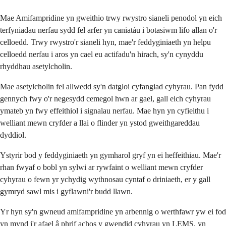
Mae Amifampridine yn gweithio trwy rwystro sianeli penodol yn eich
terfyniadau nerfau sydd fel arfer yn caniatáu i botasiwm lifo allan o'r
celloedd. Trwy rwystro'r sianeli hyn, mae'r feddyginiaeth yn helpu
celloedd nerfau i aros yn cael eu actifadu'n hirach, sy'n cynyddu
rhyddhau asetylcholin.
Mae asetylcholin fel allwedd sy'n datgloi cyfangiad cyhyrau. Pan fydd
gennych fwy o'r negesydd cemegol hwn ar gael, gall eich cyhyrau
ymateb yn fwy effeithiol i signalau nerfau. Mae hyn yn cyfieithu i
welliant mewn cryfder a llai o flinder yn ystod gweithgareddau
dyddiol.
Ystyrir bod y feddyginiaeth yn gymharol gryf yn ei heffeithiau. Mae'r
rhan fwyaf o bobl yn sylwi ar rywfaint o welliant mewn cryfder
cyhyrau o fewn yr ychydig wythnosau cyntaf o driniaeth, er y gall
gymryd sawl mis i gyflawni'r budd llawn.
Yr hyn sy'n gwneud amifampridine yn arbennig o werthfawr yw ei fod
yn mynd i'r afael â phrif achos y gwendid cyhyrau yn LEMS, yn