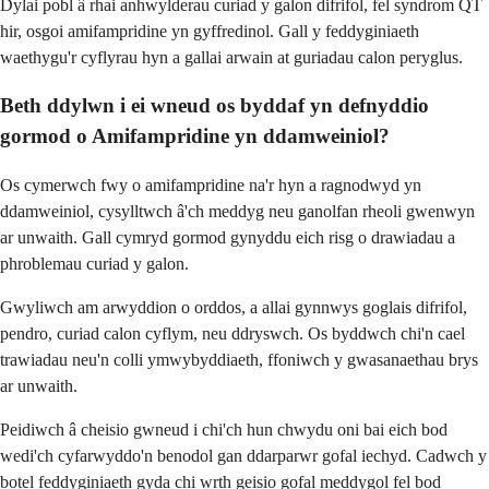
Dylai pobl â rhai anhwylderau curiad y galon difrifol, fel syndrom QT
hir, osgoi amifampridine yn gyffredinol. Gall y feddyginiaeth
waethygu'r cyflyrau hyn a gallai arwain at guriadau calon peryglus.
Beth ddylwn i ei wneud os byddaf yn defnyddio
gormod o Amifampridine yn ddamweiniol?
Os cymerwch fwy o amifampridine na'r hyn a ragnodwyd yn
ddamweiniol, cysylltwch â'ch meddyg neu ganolfan rheoli gwenwyn
ar unwaith. Gall cymryd gormod gynyddu eich risg o drawiadau a
phroblemau curiad y galon.
Gwyliwch am arwyddion o orddos, a allai gynnwys goglais difrifol,
pendro, curiad calon cyflym, neu ddryswch. Os byddwch chi'n cael
trawiadau neu'n colli ymwybyddiaeth, ffoniwch y gwasanaethau brys
ar unwaith.
Peidiwch â cheisio gwneud i chi'ch hun chwydu oni bai eich bod
wedi'ch cyfarwyddo'n benodol gan ddarparwr gofal iechyd. Cadwch y
botel feddyginiaeth gyda chi wrth geisio gofal meddygol fel bod