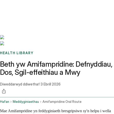
Benchmarks
Stories
FAQ
Sign up / Log in
HEALTH LIBRARY
Beth yw Amifampridine: Defnyddiau,
Dos, Sgil-effeithiau a Mwy
Diweddarwyd ddiwethaf
3 Ebrill 2026
Hafan
Meddyginiaethau
Amifampridine Oral Route
Mae Amifampridine yn feddyginiaeth bresgripsiwn sy'n helpu i wella