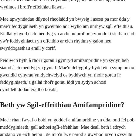
wythnos i brofi'r effeithiau llawn.
Mae apwyntiadau dilynol rheolaidd yn bwysig i asesu pa mor dda y
mae'r feddyginiaeth yn gweithio ac i wylio am unrhyw sgîl-effeithiau.
Efallai y bydd eich meddyg yn archebu profion cyfnodol i sicrhau nad
yw'r feddyginiaeth yn effeithio ar eich rhythm y galon neu
swyddogaethau eraill y corff.
Peidiwch byth â rhoi'r gorau i gymryd amifampridine yn sydyn heb
siarad â'ch meddyg yn gyntaf. Mae'n debygol y bydd eich symptomau
gwendid cyhyrau yn dychwelyd os byddwch yn rhoi'r gorau i'r
feddyginiaeth, a gallai rhoi'r gorau iddi yn sydyn achosi
cymhlethdodau eraill o bosibl.
Beth yw Sgîl-effeithiau Amifampridine?
Mae'r rhan fwyaf o bobl yn goddef amifampridine yn dda, ond fel pob
meddyginiaeth, gall achosi sgîl-effeithiau. Mae deall beth i edrych
amdano yn eich helpu i deimlo'n fwy parod a gwybod pryd i gysylltu