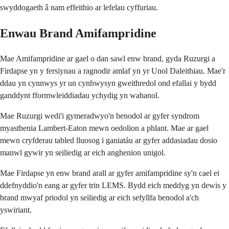
swyddogaeth â nam effeithio ar lefelau cyffuriau.
Enwau Brand Amifampridine
Mae Amifampridine ar gael o dan sawl enw brand, gyda Ruzurgi a
Firdapse yn y fersiynau a ragnodir amlaf yn yr Unol Daleithiau. Mae'r
ddau yn cynnwys yr un cynhwysyn gweithredol ond efallai y bydd
ganddynt fformwleiddiadau ychydig yn wahanol.
Mae Ruzurgi wedi'i gymeradwyo'n benodol ar gyfer syndrom
myasthenia Lambert-Eaton mewn oedolion a phlant. Mae ar gael
mewn cryfderau tabled lluosog i ganiatáu ar gyfer addasiadau dosio
manwl gywir yn seiliedig ar eich anghenion unigol.
Mae Firdapse yn enw brand arall ar gyfer amifampridine sy'n cael ei
ddefnyddio'n eang ar gyfer trin LEMS. Bydd eich meddyg yn dewis y
brand mwyaf priodol yn seiliedig ar eich sefyllfa benodol a'ch
yswiriant.