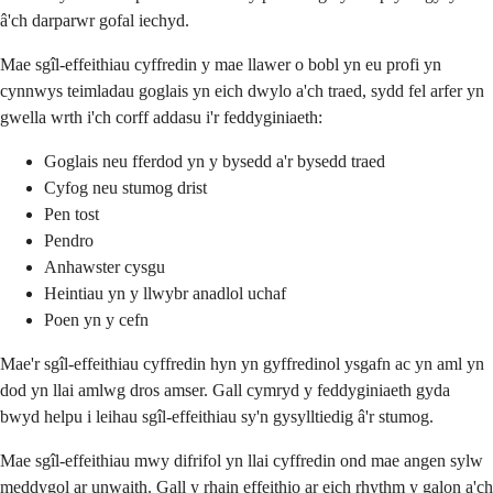
â'ch darparwr gofal iechyd.
Mae sgîl-effeithiau cyffredin y mae llawer o bobl yn eu profi yn
cynnwys teimladau goglais yn eich dwylo a'ch traed, sydd fel arfer yn
gwella wrth i'ch corff addasu i'r feddyginiaeth:
Goglais neu fferdod yn y bysedd a'r bysedd traed
Cyfog neu stumog drist
Pen tost
Pendro
Anhawster cysgu
Heintiau yn y llwybr anadlol uchaf
Poen yn y cefn
Mae'r sgîl-effeithiau cyffredin hyn yn gyffredinol ysgafn ac yn aml yn
dod yn llai amlwg dros amser. Gall cymryd y feddyginiaeth gyda
bwyd helpu i leihau sgîl-effeithiau sy'n gysylltiedig â'r stumog.
Mae sgîl-effeithiau mwy difrifol yn llai cyffredin ond mae angen sylw
meddygol ar unwaith. Gall y rhain effeithio ar eich rhythm y galon a'ch