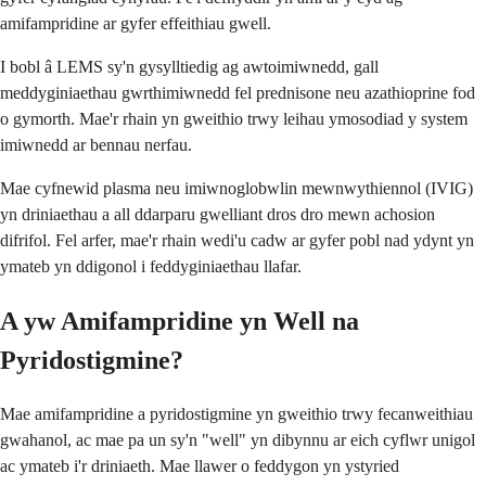
amifampridine ar gyfer effeithiau gwell.
I bobl â LEMS sy'n gysylltiedig ag awtoimiwnedd, gall
meddyginiaethau gwrthimiwnedd fel prednisone neu azathioprine fod
o gymorth. Mae'r rhain yn gweithio trwy leihau ymosodiad y system
imiwnedd ar bennau nerfau.
Mae cyfnewid plasma neu imiwnoglobwlin mewnwythiennol (IVIG)
yn driniaethau a all ddarparu gwelliant dros dro mewn achosion
difrifol. Fel arfer, mae'r rhain wedi'u cadw ar gyfer pobl nad ydynt yn
ymateb yn ddigonol i feddyginiaethau llafar.
A yw Amifampridine yn Well na
Pyridostigmine?
Mae amifampridine a pyridostigmine yn gweithio trwy fecanweithiau
gwahanol, ac mae pa un sy'n "well" yn dibynnu ar eich cyflwr unigol
ac ymateb i'r driniaeth. Mae llawer o feddygon yn ystyried