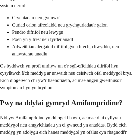
system nerfol:
Crychiadau neu gynnwrf
Curiad calon afreolaidd neu grychguriadau'r galon
Pendro difrifol neu lewygu
Poen yn y frest neu fyrder anadl
Adweithiau alergaidd difrifol gyda brech, chwyddo, neu
anawsterau anadlu
Os byddwch yn profi unrhyw un o'r sgîl-effeithiau difrifol hyn,
cysylltwch â'ch meddyg ar unwaith neu ceisiwch ofal meddygol brys.
Eich diogelwch chi yw'r flaenoriaeth, ac mae angen gwerthuso'r
symptomau hyn yn brydlon.
Pwy na ddylai gymryd Amifampridine?
Nid yw Amifampridine yn ddiogel i bawb, ac mae rhai cyflyrau
meddygol neu amgylchiadau yn ei gwneud yn anaddas. Bydd eich
meddyg yn adolygu eich hanes meddygol yn ofalus cyn rhagnodi'r