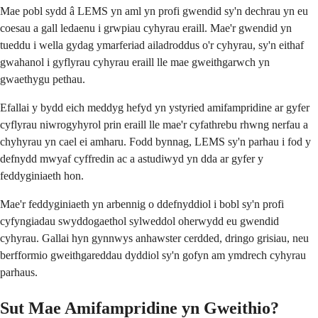
Mae pobl sydd â LEMS yn aml yn profi gwendid sy'n dechrau yn eu
coesau a gall ledaenu i grwpiau cyhyrau eraill. Mae'r gwendid yn
tueddu i wella gydag ymarferiad ailadroddus o'r cyhyrau, sy'n eithaf
gwahanol i gyflyrau cyhyrau eraill lle mae gweithgarwch yn
gwaethygu pethau.
Efallai y bydd eich meddyg hefyd yn ystyried amifampridine ar gyfer
cyflyrau niwrogyhyrol prin eraill lle mae'r cyfathrebu rhwng nerfau a
chyhyrau yn cael ei amharu. Fodd bynnag, LEMS sy'n parhau i fod y
defnydd mwyaf cyffredin ac a astudiwyd yn dda ar gyfer y
feddyginiaeth hon.
Mae'r feddyginiaeth yn arbennig o ddefnyddiol i bobl sy'n profi
cyfyngiadau swyddogaethol sylweddol oherwydd eu gwendid
cyhyrau. Gallai hyn gynnwys anhawster cerdded, dringo grisiau, neu
berfformio gweithgareddau dyddiol sy'n gofyn am ymdrech cyhyrau
parhaus.
Sut Mae Amifampridine yn Gweithio?