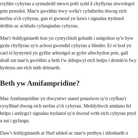
cryfder cyhyrau a symudedd mewn pobl sydd â chyflyrau niwrolegol
prin penodol. Mae'n gweithio trwy wella'r cyfathrebu rhwng eich
nerfau a'ch cyhyrau, gan ei gwneud yn haws i signalau trydanol
deithio ac actifadu cyfangiadau cyhyrau.
Mae'r feddyginiaeth hon yn cynrychioli gobaith i unigolion sy'n byw
gyda chyflyrau sy'n achosi gwendid cyhyrau a blinder. Er ei bod yn
cael ei hystyried yn gyffur arbenigol ar gyfer afiechydon prin, gall
deall sut mae'n gweithio a beth i'w ddisgwyl eich helpu i deimlo'n fwy
hyderus am eich taith driniaeth.
Beth yw Amifampridine?
Mae Amifampridine yn rhwystrwr sianel potasiwm sy'n cryfhau'r
cysylltiad rhwng eich nerfau a'ch cyhyrau. Meddyliwch amdano fel
helpu i amlygu'r signalau trydanol sy'n dweud wrth eich cyhyrau pryd
a sut i gyfangu.
Daw'r feddyginiaeth ar ffurf tabled ac mae'n perthyn i ddosbarth o