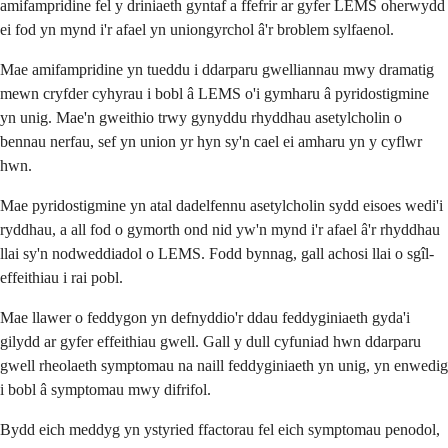
amifampridine fel y driniaeth gyntaf a ffefrir ar gyfer LEMS oherwydd
ei fod yn mynd i'r afael yn uniongyrchol â'r broblem sylfaenol.
Mae amifampridine yn tueddu i ddarparu gwelliannau mwy dramatig
mewn cryfder cyhyrau i bobl â LEMS o'i gymharu â pyridostigmine
yn unig. Mae'n gweithio trwy gynyddu rhyddhau asetylcholin o
bennau nerfau, sef yn union yr hyn sy'n cael ei amharu yn y cyflwr
hwn.
Mae pyridostigmine yn atal dadelfennu asetylcholin sydd eisoes wedi'i
ryddhau, a all fod o gymorth ond nid yw'n mynd i'r afael â'r rhyddhau
llai sy'n nodweddiadol o LEMS. Fodd bynnag, gall achosi llai o sgîl-
effeithiau i rai pobl.
Mae llawer o feddygon yn defnyddio'r ddau feddyginiaeth gyda'i
gilydd ar gyfer effeithiau gwell. Gall y dull cyfuniad hwn ddarparu
gwell rheolaeth symptomau na naill feddyginiaeth yn unig, yn enwedig
i bobl â symptomau mwy difrifol.
Bydd eich meddyg yn ystyried ffactorau fel eich symptomau penodol,