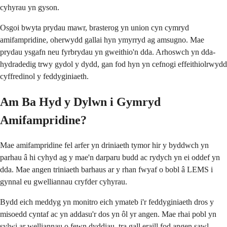
cyhyrau yn gyson.
Osgoi bwyta prydau mawr, brasterog yn union cyn cymryd
amifampridine, oherwydd gallai hyn ymyrryd ag amsugno. Mae
prydau ysgafn neu fyrbrydau yn gweithio'n dda. Arhoswch yn dda-
hydradedig trwy gydol y dydd, gan fod hyn yn cefnogi effeithiolrwydd
cyffredinol y feddyginiaeth.
Am Ba Hyd y Dylwn i Gymryd
Amifampridine?
Mae amifampridine fel arfer yn driniaeth tymor hir y byddwch yn
parhau â hi cyhyd ag y mae'n darparu budd ac rydych yn ei oddef yn
dda. Mae angen triniaeth barhaus ar y rhan fwyaf o bobl â LEMS i
gynnal eu gwelliannau cryfder cyhyrau.
Bydd eich meddyg yn monitro eich ymateb i'r feddyginiaeth dros y
misoedd cyntaf ac yn addasu'r dos yn ôl yr angen. Mae rhai pobl yn
sylwi ar welliannau o fewn dyddiau, tra gall eraill fod angen sawl