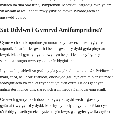
hytrach na dim ond trin y symptomau. Mae'r dull targedig hwn yn aml
yn arwain at welliannau mwy ystyrlon mewn swyddogaeth ac
ansawdd bywyd.
Sut Ddylwn i Gymryd Amifampridine?
Cymerwch amifampridine yn union fel y mae eich meddyg yn ei
ragnodi, fel arfer deirgwaith i bedair gwaith y dydd gyda phrydau
bwyd. Mae ei gymryd gyda bwyd yn helpu i leihau cyfog ac yn
sicrhau amsugno mwy cyson o'r feddyginiaeth.
Llyncwch y tabledi yn gyfan gyda gwydraid llawn o ddŵr. Peidiwch â
malu, cnoi, neu dorri'r tabledi, oherwydd gall hyn effeithio ar sut mae'r
feddyginiaeth yn cael ei rhyddhau yn eich corff. Os oes gennych
anhawster i lyncu pils, siaradwch â'ch meddyg am opsiynau eraill.
Ceisiwch gymryd eich dosau ar egwylau sydd wedi'u gosod yn
gyfartal trwy gydol y dydd. Mae hyn yn helpu i gynnal lefelau cyson
o'r feddyginiaeth yn eich system, sy'n bwysig ar gyfer gwella cryfder