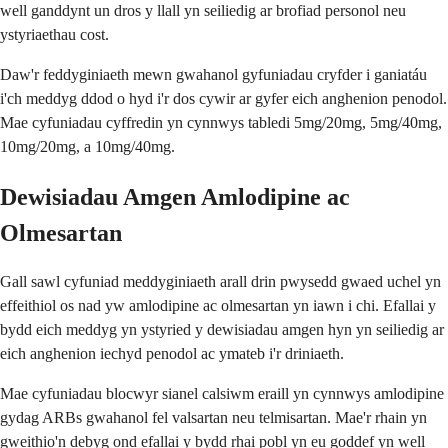
well ganddynt un dros y llall yn seiliedig ar brofiad personol neu
ystyriaethau cost.
Daw'r feddyginiaeth mewn gwahanol gyfuniadau cryfder i ganiatáu
i'ch meddyg ddod o hyd i'r dos cywir ar gyfer eich anghenion penodol.
Mae cyfuniadau cyffredin yn cynnwys tabledi 5mg/20mg, 5mg/40mg,
10mg/20mg, a 10mg/40mg.
Dewisiadau Amgen Amlodipine ac
Olmesartan
Gall sawl cyfuniad meddyginiaeth arall drin pwysedd gwaed uchel yn
effeithiol os nad yw amlodipine ac olmesartan yn iawn i chi. Efallai y
bydd eich meddyg yn ystyried y dewisiadau amgen hyn yn seiliedig ar
eich anghenion iechyd penodol ac ymateb i'r driniaeth.
Mae cyfuniadau blocwyr sianel calsiwm eraill yn cynnwys amlodipine
gydag ARBs gwahanol fel valsartan neu telmisartan. Mae'r rhain yn
gweithio'n debyg ond efallai y bydd rhai pobl yn eu goddef yn well