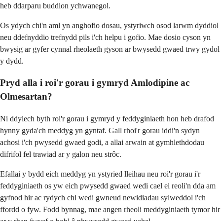
heb ddarparu buddion ychwanegol.
Os ydych chi'n aml yn anghofio dosau, ystyriwch osod larwm dyddiol
neu ddefnyddio trefnydd pils i'ch helpu i gofio. Mae dosio cyson yn
bwysig ar gyfer cynnal rheolaeth gyson ar bwysedd gwaed trwy gydol
y dydd.
Pryd alla i roi'r gorau i gymryd Amlodipine ac
Olmesartan?
Ni ddylech byth roi'r gorau i gymryd y feddyginiaeth hon heb drafod
hynny gyda'ch meddyg yn gyntaf. Gall rhoi'r gorau iddi'n sydyn
achosi i'ch pwysedd gwaed godi, a allai arwain at gymhlethdodau
difrifol fel trawiad ar y galon neu strôc.
Efallai y bydd eich meddyg yn ystyried lleihau neu roi'r gorau i'r
feddyginiaeth os yw eich pwysedd gwaed wedi cael ei reoli'n dda am
gyfnod hir ac rydych chi wedi gwneud newidiadau sylweddol i'ch
ffordd o fyw. Fodd bynnag, mae angen rheoli meddyginiaeth tymor hir