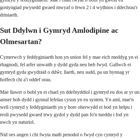
gostyngiad pwysedd gwaed mwyaf o fewn 2 i 4 wythnos i ddechrau'r
driniaeth.
Sut Ddylwn i Gymryd Amlodipine ac
Olmesartan?
Cymerwch y feddyginiaeth hon yn union fel y mae eich meddyg yn ei
rhagnodi, fel arfer unwaith y dydd gyda neu heb fwyd. Gallwch ei
gymryd gyda gwydraid o ddŵr, llaeth, neu sudd, pa un bynnag yr
hoffech chi a'i oddef orau.
Mae llawer o bobl yn ei chael yn ddefnyddiol i gymryd eu dos ar yr un
amser bob dydd i gynnal lefelau cyson yn eu system. Yn aml, mae'n
well cymryd y feddyginiaeth yn y bore oherwydd ei bod yn helpu i
reoli pwysedd gwaed trwy gydol y dydd pan fo'n tueddu i fod yn
uwch yn naturiol.
Nid oes angen i chi fwyta math penodol o fwyd cyn cymryd y