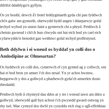
difrifol ddatblygu'n gyflym.
Os yn bosibl, dewch â'r botel feddyginiaeth gyda chi pan fyddwch
chi'n galw am gymorth, oherwydd bydd angen i ddarparwyr gofal
iechyd wybod yn union faint a gymeroch chi a phryd. Peidiwch â
cheisio gwneud i chi'ch hun chwydu oni bai eich bod yn cael eich
cyfarwyddo'n benodol gan weithiwr gofal iechyd proffesiynol.
Beth ddylwn i ei wneud os byddaf yn colli dos o
Amlodipine ac Olmesartan?
Os byddwch yn colli dos, cymerwch ef cyn gynted ag y cofiwch, oni
bai ei bod bron yn amser i'ch dos nesaf. Yn yr achos hwnnw,
hepgorwch y dos a gollwyd a pharhewch gyda'ch amserlen dosio
rheolaidd.
Peidiwch byth â chymryd dau ddos ar y tro i wneud iawn am ddos a
gollwyd, oherwydd gall hyn achosi i'ch pwysedd gwaed ostwng yn
rhy isel. Mae cymryd dos dwbl yn cynyddu eich risg o sgîl-effeithiau