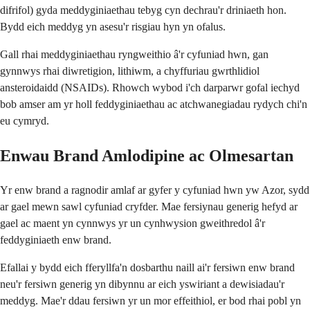
difrifol) gyda meddyginiaethau tebyg cyn dechrau'r driniaeth hon.
Bydd eich meddyg yn asesu'r risgiau hyn yn ofalus.
Gall rhai meddyginiaethau ryngweithio â'r cyfuniad hwn, gan
gynnwys rhai diwretigion, lithiwm, a chyffuriau gwrthlidiol
ansteroidaidd (NSAIDs). Rhowch wybod i'ch darparwr gofal iechyd
bob amser am yr holl feddyginiaethau ac atchwanegiadau rydych chi'n
eu cymryd.
Enwau Brand Amlodipine ac Olmesartan
Yr enw brand a ragnodir amlaf ar gyfer y cyfuniad hwn yw Azor, sydd
ar gael mewn sawl cyfuniad cryfder. Mae fersiynau generig hefyd ar
gael ac maent yn cynnwys yr un cynhwysion gweithredol â'r
feddyginiaeth enw brand.
Efallai y bydd eich fferyllfa'n dosbarthu naill ai'r fersiwn enw brand
neu'r fersiwn generig yn dibynnu ar eich yswiriant a dewisiadau'r
meddyg. Mae'r ddau fersiwn yr un mor effeithiol, er bod rhai pobl yn