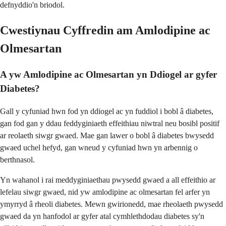
defnyddio'n briodol.
Cwestiynau Cyffredin am Amlodipine ac
Olmesartan
A yw Amlodipine ac Olmesartan yn Ddiogel ar gyfer
Diabetes?
Gall y cyfuniad hwn fod yn ddiogel ac yn fuddiol i bobl â diabetes,
gan fod gan y ddau feddyginiaeth effeithiau niwtral neu bosibl positif
ar reolaeth siwgr gwaed. Mae gan lawer o bobl â diabetes bwysedd
gwaed uchel hefyd, gan wneud y cyfuniad hwn yn arbennig o
berthnasol.
Yn wahanol i rai meddyginiaethau pwysedd gwaed a all effeithio ar
lefelau siwgr gwaed, nid yw amlodipine ac olmesartan fel arfer yn
ymyrryd â rheoli diabetes. Mewn gwirionedd, mae rheolaeth pwysedd
gwaed da yn hanfodol ar gyfer atal cymhlethdodau diabetes sy'n