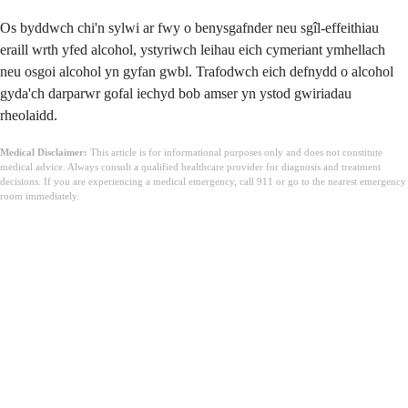
Os byddwch chi'n sylwi ar fwy o benysgafnder neu sgîl-effeithiau
eraill wrth yfed alcohol, ystyriwch leihau eich cymeriant ymhellach
neu osgoi alcohol yn gyfan gwbl. Trafodwch eich defnydd o alcohol
gyda'ch darparwr gofal iechyd bob amser yn ystod gwiriadau
rheolaidd.
Medical Disclaimer:
This article is for informational purposes only and does not constitute
medical advice. Always consult a qualified healthcare provider for diagnosis and treatment
decisions. If you are experiencing a medical emergency, call 911 or go to the nearest emergency
room immediately.