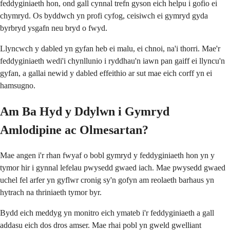
feddyginiaeth hon, ond gall cynnal trefn gyson eich helpu i gofio ei
chymryd. Os byddwch yn profi cyfog, ceisiwch ei gymryd gyda
byrbryd ysgafn neu bryd o fwyd.
Llyncwch y dabled yn gyfan heb ei malu, ei chnoi, na'i thorri. Mae'r
feddyginiaeth wedi'i chynllunio i ryddhau'n iawn pan gaiff ei llyncu'n
gyfan, a gallai newid y dabled effeithio ar sut mae eich corff yn ei
hamsugno.
Am Ba Hyd y Ddylwn i Gymryd
Amlodipine ac Olmesartan?
Mae angen i'r rhan fwyaf o bobl gymryd y feddyginiaeth hon yn y
tymor hir i gynnal lefelau pwysedd gwaed iach. Mae pwysedd gwaed
uchel fel arfer yn gyflwr cronig sy'n gofyn am reolaeth barhaus yn
hytrach na thriniaeth tymor byr.
Bydd eich meddyg yn monitro eich ymateb i'r feddyginiaeth a gall
addasu eich dos dros amser. Mae rhai pobl yn gweld gwelliant