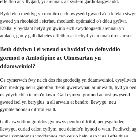
effeithio ar y llygaid, yr arennau, a'r system gardiofasgwlaidd.
Bydd eich meddyg yn monitro eich pwysedd gwaed a'ch lefelau siwgr
gwaed yn rheolaidd i sicrhau rheolaeth optimaidd o'r ddau gyflwr.
Efallai y byddant hefyd yn gwirio eich swyddogaeth arennau yn
amlach, gan y gall diabetes effeithio ar iechyd yr arennau dros amser.
Beth ddylwn i ei wneud os byddaf yn defnyddio
gormod o Amlodipine ac Olmesartan yn
ddamweiniol?
Os cymerwch fwy na'ch dos rhagnodedig yn ddamweiniol, cysylltwch
â'ch meddyg neu'r ganolfan rheoli gwenwynau ar unwaith, hyd yn oed
os ydych chi'n teimlo'n iawn. Gall cymryd gormod achosi pwysedd
gwaed isel yn beryglus, a all arwain at bendro, llewygu, neu
gymhlethdodau difrifol eraill.
Gall arwyddion gorddos gynnwys pendro difrifol, penysgafnder,
llewygu, curiad calon cyflym, neu deimlo'n hynod o wan. Peidiwch ag
aros i symptomau ymddangos cyn ceisio help, gan y gall effeithiau