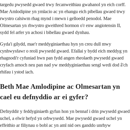
targedu pwysedd gwaed trwy fecanweithiau gwahanol yn eich corff.
Mae Amlodipine yn ymlacio ac yn ehangu eich pibellau gwaed trwy
rwystro calsiwm rhag mynd i mewn i gelloedd penodol. Mae
Olmesartan yn rhwystro gweithred hormon o'r enw angiotensin II,
sydd fel arfer yn achosi i bibellau gwaed dynhau.
Gyda'i gilydd, mae'r meddyginiaethau hyn yn creu dull mwy
cynhwysfawr o reoli pwysedd gwaed. Efallai y bydd eich meddyg yn
rhagnodi'r cyfuniad hwn pan fydd angen rheolaeth pwysedd gwaed
cryfach arnoch neu pan nad yw meddyginiaethau sengl wedi dod â'ch
rhifau i ystod iach.
Beth Mae Amlodipine ac Olmesartan yn
cael eu defnyddio ar ei gyfer?
Defnyddir y feddyginiaeth gyfun hon yn bennaf i drin pwysedd gwaed
uchel, a elwir hefyd yn orbwysedd. Mae pwysedd gwaed uchel yn
effeithio ar filiynau o bobl ac yn aml nid oes ganddo unrhyw