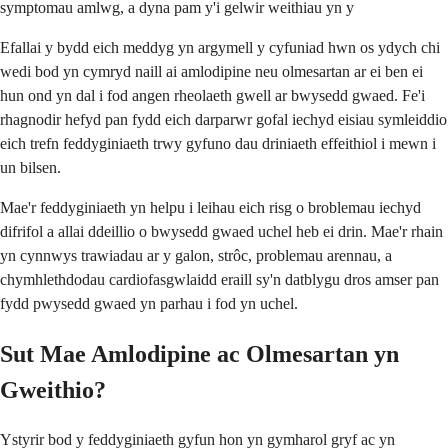
symptomau amlwg, a dyna pam y'i gelwir weithiau yn y
Efallai y bydd eich meddyg yn argymell y cyfuniad hwn os ydych chi
wedi bod yn cymryd naill ai amlodipine neu olmesartan ar ei ben ei
hun ond yn dal i fod angen rheolaeth gwell ar bwysedd gwaed. Fe'i
rhagnodir hefyd pan fydd eich darparwr gofal iechyd eisiau symleiddio
eich trefn feddyginiaeth trwy gyfuno dau driniaeth effeithiol i mewn i
un bilsen.
Mae'r feddyginiaeth yn helpu i leihau eich risg o broblemau iechyd
difrifol a allai ddeillio o bwysedd gwaed uchel heb ei drin. Mae'r rhain
yn cynnwys trawiadau ar y galon, strôc, problemau arennau, a
chymhlethdodau cardiofasgwlaidd eraill sy'n datblygu dros amser pan
fydd pwysedd gwaed yn parhau i fod yn uchel.
Sut Mae Amlodipine ac Olmesartan yn
Gweithio?
Ystyrir bod y feddyginiaeth gyfun hon yn gymharol gryf ac yn