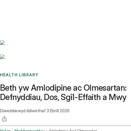
Benchmarks
Stories
FAQ
Sign up / Log in
HEALTH LIBRARY
Beth yw Amlodipine ac Olmesartan:
Defnyddiau, Dos, Sgîl-Effaith a Mwy
Diweddarwyd ddiwethaf
3 Ebrill 2026
Hafan
Meddyginiaethau
Amlodipine And Olmesartan Oral Route