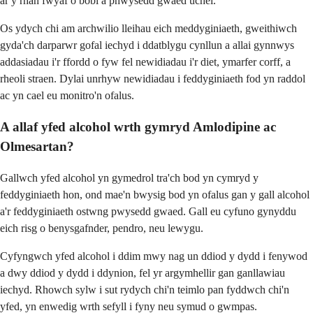
ar y rhan fwyaf o bobl â phwysedd gwaed uchel.
Os ydych chi am archwilio lleihau eich meddyginiaeth, gweithiwch
gyda'ch darparwr gofal iechyd i ddatblygu cynllun a allai gynnwys
addasiadau i'r ffordd o fyw fel newidiadau i'r diet, ymarfer corff, a
rheoli straen. Dylai unrhyw newidiadau i feddyginiaeth fod yn raddol
ac yn cael eu monitro'n ofalus.
A allaf yfed alcohol wrth gymryd Amlodipine ac
Olmesartan?
Gallwch yfed alcohol yn gymedrol tra'ch bod yn cymryd y
feddyginiaeth hon, ond mae'n bwysig bod yn ofalus gan y gall alcohol
a'r feddyginiaeth ostwng pwysedd gwaed. Gall eu cyfuno gynyddu
eich risg o benysgafnder, pendro, neu lewygu.
Cyfyngwch yfed alcohol i ddim mwy nag un ddiod y dydd i fenywod
a dwy ddiod y dydd i ddynion, fel yr argymhellir gan ganllawiau
iechyd. Rhowch sylw i sut rydych chi'n teimlo pan fyddwch chi'n
yfed, yn enwedig wrth sefyll i fyny neu symud o gwmpas.