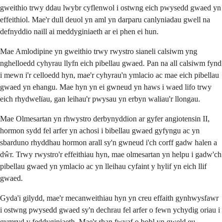
gweithio trwy ddau lwybr cyflenwol i ostwng eich pwysedd gwaed yn
effeithiol. Mae'r dull deuol yn aml yn darparu canlyniadau gwell na
defnyddio naill ai meddyginiaeth ar ei phen ei hun.
Mae Amlodipine yn gweithio trwy rwystro sianeli calsiwm yng
nghelloedd cyhyrau llyfn eich pibellau gwaed. Pan na all calsiwm fynd
i mewn i'r celloedd hyn, mae'r cyhyrau'n ymlacio ac mae eich pibellau
gwaed yn ehangu. Mae hyn yn ei gwneud yn haws i waed lifo trwy
eich rhydwelïau, gan leihau'r pwysau yn erbyn waliau'r llongau.
Mae Olmesartan yn rhwystro derbynyddion ar gyfer angiotensin II,
hormon sydd fel arfer yn achosi i bibellau gwaed gyfyngu ac yn
sbarduno rhyddhau hormon arall sy'n gwneud i'ch corff gadw halen a
dŵr. Trwy rwystro'r effeithiau hyn, mae olmesartan yn helpu i gadw'ch
pibellau gwaed yn ymlacio ac yn lleihau cyfaint y hylif yn eich llif
gwaed.
Gyda'i gilydd, mae'r mecanweithiau hyn yn creu effaith gynhwysfawr
i ostwng pwysedd gwaed sy'n dechrau fel arfer o fewn ychydig oriau i
gymryd y feddyginiaeth. Mae'r rhan fwyaf o bobl yn gweld eu