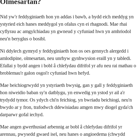
Olmesartan?
Nid yw'r feddyginiaeth hon yn addas i bawb, a bydd eich meddyg yn
ystyried eich hanes meddygol yn ofalus cyn ei rhagnodi. Mae rhai
cyflyrau ac amgylchiadau yn gwneud y cyfuniad hwn yn amhriodol
neu'n beryglus o bosibl.
Ni ddylech gymryd y feddyginiaeth hon os oes gennych alergedd i
amlodipine, olmesartan, neu unrhyw gynhwysion eraill yn y tabledi.
Efallai y bydd angen i bobl â chlefydau difrifol yr afu neu rai mathau o
broblemau'r galon osgoi'r cyfuniad hwn hefyd.
Mae beichiogrwydd yn ystyriaeth bwysig, gan y gall y feddyginiaeth
hon niweidio baban sy'n datblygu, yn enwedig yn ystod yr ail a'r
trydydd tymor. Os ydych chi'n feichiog, yn bwriadu beichiogi, neu'n
bwydo ar y fron, trafodwch ddewisiadau amgen mwy diogel gyda'ch
darparwr gofal iechyd.
Mae angen gwerthusiad arbennig ar bobl â chlefydau difrifol yr
arennau, pwysedd gwaed isel, neu hanes o angioedema (chwydd