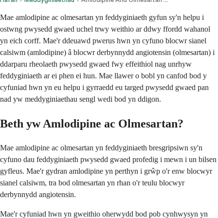
Mae amlodipine ac olmesartan yn feddyginiaeth gyfun sy'n helpu i
ostwng pwysedd gwaed uchel trwy weithio ar ddwy ffordd wahanol
yn eich corff. Mae'r ddeuawd pwerus hwn yn cyfuno blocwr sianel
calsiwm (amlodipine) â blocwr derbynnydd angiotensin (olmesartan) i
ddarparu rheolaeth pwysedd gwaed fwy effeithiol nag unrhyw
feddyginiaeth ar ei phen ei hun. Mae llawer o bobl yn canfod bod y
cyfuniad hwn yn eu helpu i gyrraedd eu targed pwysedd gwaed pan
nad yw meddyginiaethau sengl wedi bod yn ddigon.
Beth yw Amlodipine ac Olmesartan?
Mae amlodipine ac olmesartan yn feddyginiaeth bresgripsiwn sy'n
cyfuno dau feddyginiaeth pwysedd gwaed profedig i mewn i un bilsen
gyfleus. Mae'r gydran amlodipine yn perthyn i grŵp o'r enw blocwyr
sianel calsiwm, tra bod olmesartan yn rhan o'r teulu blocwyr
derbynnydd angiotensin.
Mae'r cyfuniad hwn yn gweithio oherwydd bod pob cynhwysyn yn