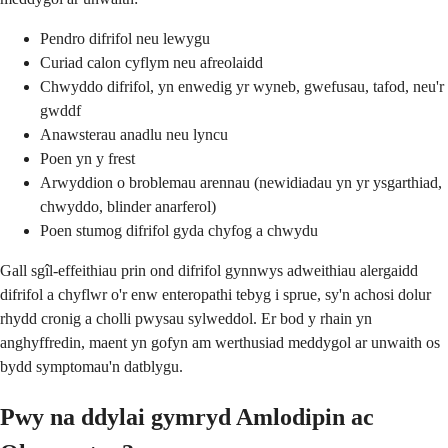
Pendro difrifol neu lewygu
Curiad calon cyflym neu afreolaidd
Chwyddo difrifol, yn enwedig yr wyneb, gwefusau, tafod, neu'r
gwddf
Anawsterau anadlu neu lyncu
Poen yn y frest
Arwyddion o broblemau arennau (newidiadau yn yr ysgarthiad,
chwyddo, blinder anarferol)
Poen stumog difrifol gyda chyfog a chwydu
Gall sgîl-effeithiau prin ond difrifol gynnwys adweithiau alergaidd
difrifol a chyflwr o'r enw enteropathi tebyg i sprue, sy'n achosi dolur
rhydd cronig a cholli pwysau sylweddol. Er bod y rhain yn
anghyffredin, maent yn gofyn am werthusiad meddygol ar unwaith os
bydd symptomau'n datblygu.
Pwy na ddylai gymryd Amlodipin ac