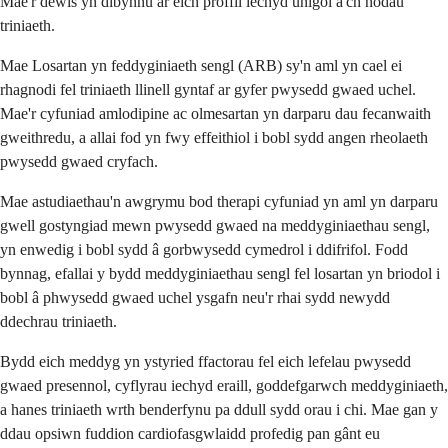
Mae'r dewis yn dibynnu ar eich proffil iechyd unigol a'ch nodau
triniaeth.
Mae Losartan yn feddyginiaeth sengl (ARB) sy'n aml yn cael ei
rhagnodi fel triniaeth llinell gyntaf ar gyfer pwysedd gwaed uchel.
Mae'r cyfuniad amlodipine ac olmesartan yn darparu dau fecanwaith
gweithredu, a allai fod yn fwy effeithiol i bobl sydd angen rheolaeth
pwysedd gwaed cryfach.
Mae astudiaethau'n awgrymu bod therapi cyfuniad yn aml yn darparu
gwell gostyngiad mewn pwysedd gwaed na meddyginiaethau sengl,
yn enwedig i bobl sydd â gorbwysedd cymedrol i ddifrifol. Fodd
bynnag, efallai y bydd meddyginiaethau sengl fel losartan yn briodol i
bobl â phwysedd gwaed uchel ysgafn neu'r rhai sydd newydd
ddechrau triniaeth.
Bydd eich meddyg yn ystyried ffactorau fel eich lefelau pwysedd
gwaed presennol, cyflyrau iechyd eraill, goddefgarwch meddyginiaeth,
a hanes triniaeth wrth benderfynu pa ddull sydd orau i chi. Mae gan y
ddau opsiwn fuddion cardiofasgwlaidd profedig pan gânt eu