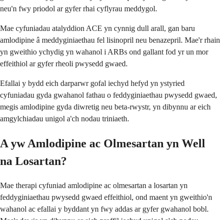
neu'n fwy priodol ar gyfer rhai cyflyrau meddygol.
Mae cyfuniadau atalyddion ACE yn cynnig dull arall, gan baru
amlodipine â meddyginiaethau fel lisinopril neu benazepril. Mae'r rhain
yn gweithio ychydig yn wahanol i ARBs ond gallant fod yr un mor
effeithiol ar gyfer rheoli pwysedd gwaed.
Efallai y bydd eich darparwr gofal iechyd hefyd yn ystyried
cyfuniadau gyda gwahanol fathau o feddyginiaethau pwysedd gwaed,
megis amlodipine gyda diwretig neu beta-rwystr, yn dibynnu ar eich
amgylchiadau unigol a'ch nodau triniaeth.
A yw Amlodipine ac Olmesartan yn Well
na Losartan?
Mae therapi cyfuniad amlodipine ac olmesartan a losartan yn
feddyginiaethau pwysedd gwaed effeithiol, ond maent yn gweithio'n
wahanol ac efallai y byddant yn fwy addas ar gyfer gwahanol bobl.