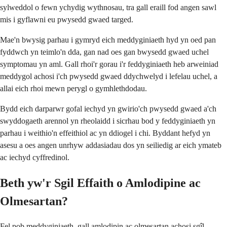
sylweddol o fewn ychydig wythnosau, tra gall eraill fod angen sawl
mis i gyflawni eu pwysedd gwaed targed.
Mae'n bwysig parhau i gymryd eich meddyginiaeth hyd yn oed pan
fyddwch yn teimlo'n dda, gan nad oes gan bwysedd gwaed uchel
symptomau yn aml. Gall rhoi'r gorau i'r feddyginiaeth heb arweiniad
meddygol achosi i'ch pwysedd gwaed ddychwelyd i lefelau uchel, a
allai eich rhoi mewn perygl o gymhlethdodau.
Bydd eich darparwr gofal iechyd yn gwirio'ch pwysedd gwaed a'ch
swyddogaeth arennol yn rheolaidd i sicrhau bod y feddyginiaeth yn
parhau i weithio'n effeithiol ac yn ddiogel i chi. Byddant hefyd yn
asesu a oes angen unrhyw addasiadau dos yn seiliedig ar eich ymateb
ac iechyd cyffredinol.
Beth yw'r Sgil Effaith o Amlodipine ac
Olmesartan?
Fel pob meddyginiaeth, gall amlodipin ac olmesartan achosi sgîl-