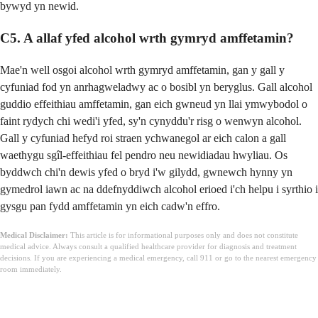
bywyd yn newid.
C5. A allaf yfed alcohol wrth gymryd amffetamin?
Mae'n well osgoi alcohol wrth gymryd amffetamin, gan y gall y
cyfuniad fod yn anrhagweladwy ac o bosibl yn beryglus. Gall alcohol
guddio effeithiau amffetamin, gan eich gwneud yn llai ymwybodol o
faint rydych chi wedi'i yfed, sy'n cynyddu'r risg o wenwyn alcohol.
Gall y cyfuniad hefyd roi straen ychwanegol ar eich calon a gall
waethygu sgîl-effeithiau fel pendro neu newidiadau hwyliau. Os
byddwch chi'n dewis yfed o bryd i'w gilydd, gwnewch hynny yn
gymedrol iawn ac na ddefnyddiwch alcohol erioed i'ch helpu i syrthio i
gysgu pan fydd amffetamin yn eich cadw'n effro.
Medical Disclaimer:
This article is for informational purposes only and does not constitute
medical advice. Always consult a qualified healthcare provider for diagnosis and treatment
decisions. If you are experiencing a medical emergency, call 911 or go to the nearest emergency
room immediately.