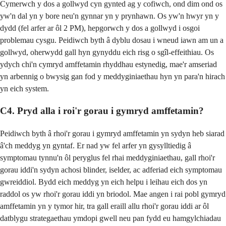
Cymerwch y dos a gollwyd cyn gynted ag y cofiwch, ond dim ond os
yw'n dal yn y bore neu'n gynnar yn y prynhawn. Os yw'n hwyr yn y
dydd (fel arfer ar ôl 2 PM), hepgorwch y dos a gollwyd i osgoi
problemau cysgu. Peidiwch byth â dyblu dosau i wneud iawn am un a
gollwyd, oherwydd gall hyn gynyddu eich risg o sgîl-effeithiau. Os
ydych chi'n cymryd amffetamin rhyddhau estynedig, mae'r amseriad
yn arbennig o bwysig gan fod y meddyginiaethau hyn yn para'n hirach
yn eich system.
C4. Pryd alla i roi'r gorau i gymryd amffetamin?
Peidiwch byth â rhoi'r gorau i gymryd amffetamin yn sydyn heb siarad
â'ch meddyg yn gyntaf. Er nad yw fel arfer yn gysylltiedig â
symptomau tynnu'n ôl peryglus fel rhai meddyginiaethau, gall rhoi'r
gorau iddi'n sydyn achosi blinder, iselder, ac adferiad eich symptomau
gwreiddiol. Bydd eich meddyg yn eich helpu i leihau eich dos yn
raddol os yw rhoi'r gorau iddi yn briodol. Mae angen i rai pobl gymryd
amffetamin yn y tymor hir, tra gall eraill allu rhoi'r gorau iddi ar ôl
datblygu strategaethau ymdopi gwell neu pan fydd eu hamgylchiadau