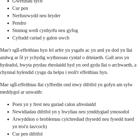
Gwefusau sych
Cur pen
Nerfusrwydd neu bryder
Pendro
Stumog wedi cynhyrfu neu gyfog
Cyfradd curiad y galon uwch
Mae'r sgîl-effeithiau hyn fel arfer yn ysgafn ac yn aml yn dod yn llai
amlwg ar ôl yr ychydig wythnosau cyntaf o driniaeth. Gall aros yn
hydradol, bwyta prydau rheolaidd hyd yn oed gyda llai o archwaeth, a
chynnal hylendid cysgu da helpu i reoli'r effeithiau hyn.
Mae sgîl-effeithiau llai cyffredin ond mwy difrifol yn gofyn am sylw
meddygol ar unwaith:
Poen yn y frest neu guriad calon afreolaidd
Newidiadau difrifol yn y hwyliau neu ymddygiad ymosodol
Arwyddion o broblemau cylchrediad (bysedd neu fysedd traed
yn troi'n las/coch)
Cur pen difrifol