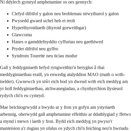
Ni ddylech gymryd amphetamine os oes gennych:
Clefyd difrifol y galon neu broblemau strwythurol y galon
Pwysedd gwaed uchel heb ei reoli
Hyperthyroidiaeth (thyroid gorweithgar)
Glawcoma
Hanes o gamddefnyddio cyffuriau neu gaethiwed
Pryder difrifol neu gyffro
Syndrom Tourette neu ticiau modur
Gall y feddyginiaeth hefyd ryngweithio'n beryglus â rhai
meddyginiaethau eraill, yn enwedig atalyddion MAO (math o wrth-
iselder). Gwnewch yn siŵr eich bod yn dweud wrth eich meddyg am
yr holl feddyginiaethau, atchwanegiadau, a chynhyrchion llysieuol
rydych chi'n eu cymryd.
Mae beichiogrwydd a bwydo ar y fron yn gofyn am ystyriaeth
arbennig, oherwydd gall amphetamine effeithio ar ddatblygiad y ffetws
a mynd i mewn i laeth y fron. Bydd eich meddyg yn pwyso'r
manteision a'r risgiau yn ofalus os ydych chi'n feichiog neu'n bwriadu