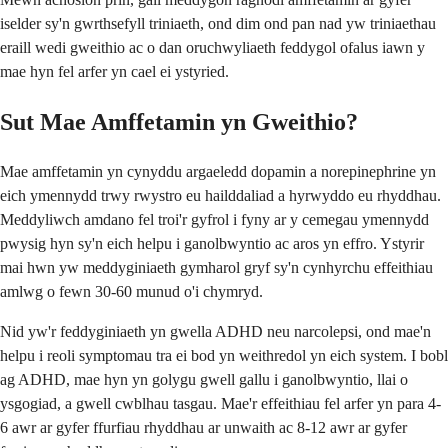
iselder sy'n gwrthsefyll triniaeth, ond dim ond pan nad yw triniaethau
eraill wedi gweithio ac o dan oruchwyliaeth feddygol ofalus iawn y
mae hyn fel arfer yn cael ei ystyried.
Sut Mae Amffetamin yn Gweithio?
Mae amffetamin yn cynyddu argaeledd dopamin a norepinephrine yn
eich ymennydd trwy rwystro eu hailddaliad a hyrwyddo eu rhyddhau.
Meddyliwch amdano fel troi'r gyfrol i fyny ar y cemegau ymennydd
pwysig hyn sy'n eich helpu i ganolbwyntio ac aros yn effro. Ystyrir
mai hwn yw meddyginiaeth gymharol gryf sy'n cynhyrchu effeithiau
amlwg o fewn 30-60 munud o'i chymryd.
Nid yw'r feddyginiaeth yn gwella ADHD neu narcolepsi, ond mae'n
helpu i reoli symptomau tra ei bod yn weithredol yn eich system. I bobl
ag ADHD, mae hyn yn golygu gwell gallu i ganolbwyntio, llai o
ysgogiad, a gwell cwblhau tasgau. Mae'r effeithiau fel arfer yn para 4-
6 awr ar gyfer ffurfiau rhyddhau ar unwaith ac 8-12 awr ar gyfer