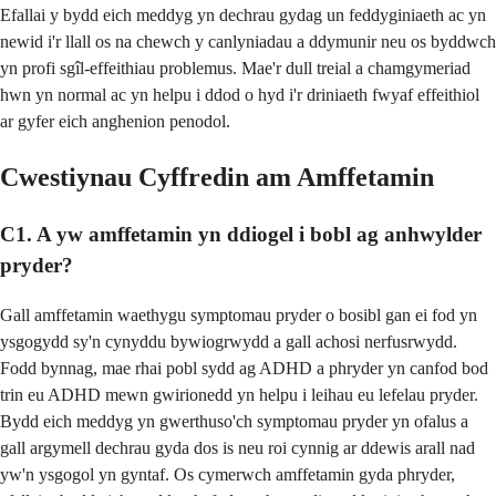
Efallai y bydd eich meddyg yn dechrau gydag un feddyginiaeth ac yn
newid i'r llall os na chewch y canlyniadau a ddymunir neu os byddwch
yn profi sgîl-effeithiau problemus. Mae'r dull treial a chamgymeriad
hwn yn normal ac yn helpu i ddod o hyd i'r driniaeth fwyaf effeithiol
ar gyfer eich anghenion penodol.
Cwestiynau Cyffredin am Amffetamin
C1. A yw amffetamin yn ddiogel i bobl ag anhwylder
pryder?
Gall amffetamin waethygu symptomau pryder o bosibl gan ei fod yn
ysgogydd sy'n cynyddu bywiogrwydd a gall achosi nerfusrwydd.
Fodd bynnag, mae rhai pobl sydd ag ADHD a phryder yn canfod bod
trin eu ADHD mewn gwirionedd yn helpu i leihau eu lefelau pryder.
Bydd eich meddyg yn gwerthuso'ch symptomau pryder yn ofalus a
gall argymell dechrau gyda dos is neu roi cynnig ar ddewis arall nad
yw'n ysgogol yn gyntaf. Os cymerwch amffetamin gyda phryder,