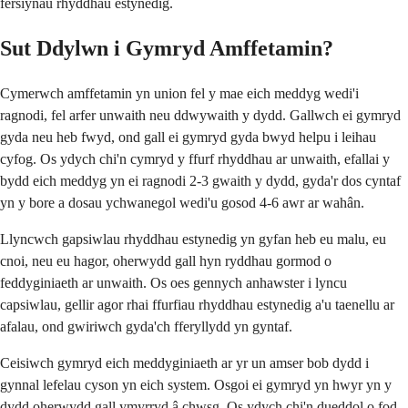
fersiynau rhyddhau estynedig.
Sut Ddylwn i Gymryd Amffetamin?
Cymerwch amffetamin yn union fel y mae eich meddyg wedi'i
ragnodi, fel arfer unwaith neu ddwywaith y dydd. Gallwch ei gymryd
gyda neu heb fwyd, ond gall ei gymryd gyda bwyd helpu i leihau
cyfog. Os ydych chi'n cymryd y ffurf rhyddhau ar unwaith, efallai y
bydd eich meddyg yn ei ragnodi 2-3 gwaith y dydd, gyda'r dos cyntaf
yn y bore a dosau ychwanegol wedi'u gosod 4-6 awr ar wahân.
Llyncwch gapsiwlau rhyddhau estynedig yn gyfan heb eu malu, eu
cnoi, neu eu hagor, oherwydd gall hyn ryddhau gormod o
feddyginiaeth ar unwaith. Os oes gennych anhawster i lyncu
capsiwlau, gellir agor rhai ffurfiau rhyddhau estynedig a'u taenellu ar
afalau, ond gwiriwch gyda'ch fferyllydd yn gyntaf.
Ceisiwch gymryd eich meddyginiaeth ar yr un amser bob dydd i
gynnal lefelau cyson yn eich system. Osgoi ei gymryd yn hwyr yn y
dydd oherwydd gall ymyrryd â chwsg. Os ydych chi'n dueddol o fod