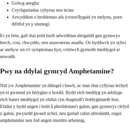
Golwg aneglur
Crychguriadau cyhyrau neu ticiau
Arwyddion o broblemau afu (croen/llygaid yn melynu, poen
difrifol yn y stumog)
Er yn brin, gall rhai pobl brofi adweithiau alergaidd gan gynnwys
brech, cosi, chwyddo, neu anawsterau anadlu. Os byddwch yn sylwi
ar unrhyw un o'r symptomau hyn, ceisiwch gymorth meddygol ar
unwaith.
Pwy na ddylai gymryd Amphetamine?
Nid yw Amphetamine yn ddiogel i bawb, ac mae rhai cyflyrau iechyd
yn ei gwneud yn beryglus o bosibl. Bydd eich meddyg yn adolygu
eich hanes meddygol yn ofalus cyn rhagnodi'r feddyginiaeth hon.
Efallai y bydd angen i bobl â phroblemau'r galon, gan gynnwys clefyd
y galon, pwysedd gwaed uchel, neu guriad calon afreolaidd, osgoi
amphetamine neu fod angen monitro arbennig.