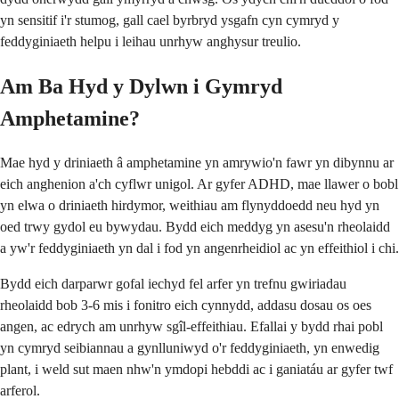
yn sensitif i'r stumog, gall cael byrbryd ysgafn cyn cymryd y
feddyginiaeth helpu i leihau unrhyw anghysur treulio.
Am Ba Hyd y Dylwn i Gymryd
Amphetamine?
Mae hyd y driniaeth â amphetamine yn amrywio'n fawr yn dibynnu ar
eich anghenion a'ch cyflwr unigol. Ar gyfer ADHD, mae llawer o bobl
yn elwa o driniaeth hirdymor, weithiau am flynyddoedd neu hyd yn
oed trwy gydol eu bywydau. Bydd eich meddyg yn asesu'n rheolaidd
a yw'r feddyginiaeth yn dal i fod yn angenrheidiol ac yn effeithiol i chi.
Bydd eich darparwr gofal iechyd fel arfer yn trefnu gwiriadau
rheolaidd bob 3-6 mis i fonitro eich cynnydd, addasu dosau os oes
angen, ac edrych am unrhyw sgîl-effeithiau. Efallai y bydd rhai pobl
yn cymryd seibiannau a gynlluniwyd o'r feddyginiaeth, yn enwedig
plant, i weld sut maen nhw'n ymdopi hebddi ac i ganiatáu ar gyfer twf
arferol.