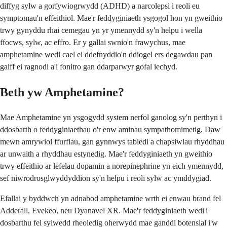
diffyg sylw a gorfywiogrwydd (ADHD) a narcolepsi i reoli eu
symptomau'n effeithiol. Mae'r feddyginiaeth ysgogol hon yn gweithio
trwy gynyddu rhai cemegau yn yr ymennydd sy'n helpu i wella
ffocws, sylw, ac effro. Er y gallai swnio'n frawychus, mae
amphetamine wedi cael ei ddefnyddio'n ddiogel ers degawdau pan
gaiff ei ragnodi a'i fonitro gan ddarparwyr gofal iechyd.
Beth yw Amphetamine?
Mae Amphetamine yn ysgogydd system nerfol ganolog sy'n perthyn i
ddosbarth o feddyginiaethau o'r enw aminau sympathomimetig. Daw
mewn amrywiol ffurfiau, gan gynnwys tabledi a chapsiwlau rhyddhau
ar unwaith a rhyddhau estynedig. Mae'r feddyginiaeth yn gweithio
trwy effeithio ar lefelau dopamin a norepinephrine yn eich ymennydd,
sef niwrodrosglwyddyddion sy'n helpu i reoli sylw ac ymddygiad.
Efallai y byddwch yn adnabod amphetamine wrth ei enwau brand fel
Adderall, Evekeo, neu Dyanavel XR. Mae'r feddyginiaeth wedi'i
dosbarthu fel sylwedd rheoledig oherwydd mae ganddi botensial i'w