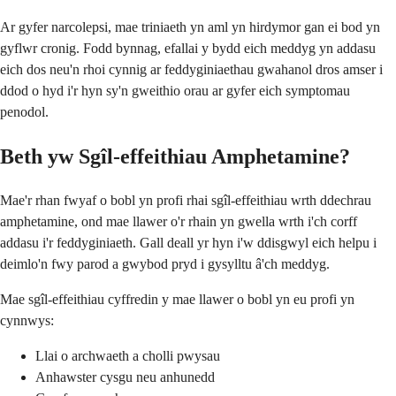
Ar gyfer narcolepsi, mae triniaeth yn aml yn hirdymor gan ei bod yn
gyflwr cronig. Fodd bynnag, efallai y bydd eich meddyg yn addasu
eich dos neu'n rhoi cynnig ar feddyginiaethau gwahanol dros amser i
ddod o hyd i'r hyn sy'n gweithio orau ar gyfer eich symptomau
penodol.
Beth yw Sgîl-effeithiau Amphetamine?
Mae'r rhan fwyaf o bobl yn profi rhai sgîl-effeithiau wrth ddechrau
amphetamine, ond mae llawer o'r rhain yn gwella wrth i'ch corff
addasu i'r feddyginiaeth. Gall deall yr hyn i'w ddisgwyl eich helpu i
deimlo'n fwy parod a gwybod pryd i gysylltu â'ch meddyg.
Mae sgîl-effeithiau cyffredin y mae llawer o bobl yn eu profi yn
cynnwys:
Llai o archwaeth a cholli pwysau
Anhawster cysgu neu anhunedd