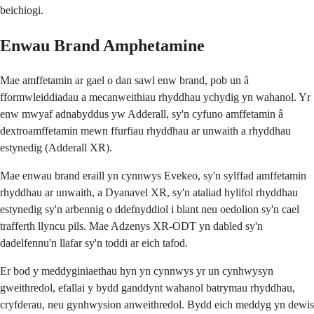
beichiogi.
Enwau Brand Amphetamine
Mae amffetamin ar gael o dan sawl enw brand, pob un â
fformwleiddiadau a mecanweithiau rhyddhau ychydig yn wahanol. Yr
enw mwyaf adnabyddus yw Adderall, sy'n cyfuno amffetamin â
dextroamffetamin mewn ffurfiau rhyddhau ar unwaith a rhyddhau
estynedig (Adderall XR).
Mae enwau brand eraill yn cynnwys Evekeo, sy'n sylffad amffetamin
rhyddhau ar unwaith, a Dyanavel XR, sy'n ataliad hylifol rhyddhau
estynedig sy'n arbennig o ddefnyddiol i blant neu oedolion sy'n cael
trafferth llyncu pils. Mae Adzenys XR-ODT yn dabled sy'n
dadelfennu'n llafar sy'n toddi ar eich tafod.
Er bod y meddyginiaethau hyn yn cynnwys yr un cynhwysyn
gweithredol, efallai y bydd ganddynt wahanol batrymau rhyddhau,
cryfderau, neu gynhwysion anweithredol. Bydd eich meddyg yn dewis