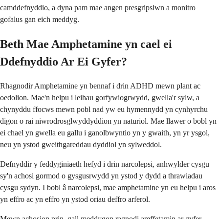
camddefnyddio, a dyna pam mae angen presgripsiwn a monitro
gofalus gan eich meddyg.
Beth Mae Amphetamine yn cael ei
Ddefnyddio Ar Ei Gyfer?
Rhagnodir Amphetamine yn bennaf i drin ADHD mewn plant ac
oedolion. Mae'n helpu i leihau gorfywiogrwydd, gwella'r sylw, a
chynyddu ffocws mewn pobl nad yw eu hymennydd yn cynhyrchu
digon o rai niwrodrosglwyddyddion yn naturiol. Mae llawer o bobl yn
ei chael yn gwella eu gallu i ganolbwyntio yn y gwaith, yn yr ysgol,
neu yn ystod gweithgareddau dyddiol yn sylweddol.
Defnyddir y feddyginiaeth hefyd i drin narcolepsi, anhwylder cysgu
sy'n achosi gormod o gysgusrwydd yn ystod y dydd a thrawiadau
cysgu sydyn. I bobl â narcolepsi, mae amphetamine yn eu helpu i aros
yn effro ac yn effro yn ystod oriau deffro arferol.
Mewn achosion prin, gall meddygon ragnodi amffetamin ar gyfer