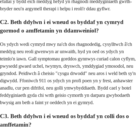
efallai y bydd eich meddyg hefyd yn rhagnodi meddyginiaeth gwrth-
bryder neu'n argymell therapi i helpu i reoli'r ddau gyflwr.
C2. Beth ddylwn i ei wneud os byddaf yn cymryd
gormod o amffetamin yn ddamweiniol?
Os ydych wedi cymryd mwy na'ch dos rhagnodedig, cysylltwch â'ch
meddyg neu reoli gwenwyn ar unwaith, hyd yn oed os ydych yn
teimlo'n iawn. Gall symptomau gorddos gynnwys curiad calon cyflym,
pwysedd gwaed uchel, twymyn, dryswch, ymddygiad ymosodol, neu
gryndod. Peidiwch â cheisio "cysgu drwodd" neu aros i weld beth sy'n
digwydd. Ffoniwch 911 os ydych yn profi poen yn y frest, anhawster
anadlu, cur pen difrifol, neu golli ymwybyddiaeth. Bydd cael y botel
feddyginiaeth gyda chi wrth geisio cymorth yn darparu gwybodaeth
bwysig am beth a faint yr oeddech yn ei gymryd.
C3. Beth ddylwn i ei wneud os byddaf yn colli dos o
amffetamin?