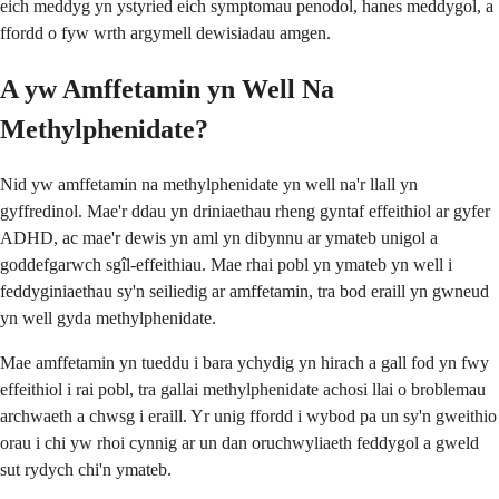
eich meddyg yn ystyried eich symptomau penodol, hanes meddygol, a
ffordd o fyw wrth argymell dewisiadau amgen.
A yw Amffetamin yn Well Na
Methylphenidate?
Nid yw amffetamin na methylphenidate yn well na'r llall yn
gyffredinol. Mae'r ddau yn driniaethau rheng gyntaf effeithiol ar gyfer
ADHD, ac mae'r dewis yn aml yn dibynnu ar ymateb unigol a
goddefgarwch sgîl-effeithiau. Mae rhai pobl yn ymateb yn well i
feddyginiaethau sy'n seiliedig ar amffetamin, tra bod eraill yn gwneud
yn well gyda methylphenidate.
Mae amffetamin yn tueddu i bara ychydig yn hirach a gall fod yn fwy
effeithiol i rai pobl, tra gallai methylphenidate achosi llai o broblemau
archwaeth a chwsg i eraill. Yr unig ffordd i wybod pa un sy'n gweithio
orau i chi yw rhoi cynnig ar un dan oruchwyliaeth feddygol a gweld
sut rydych chi'n ymateb.