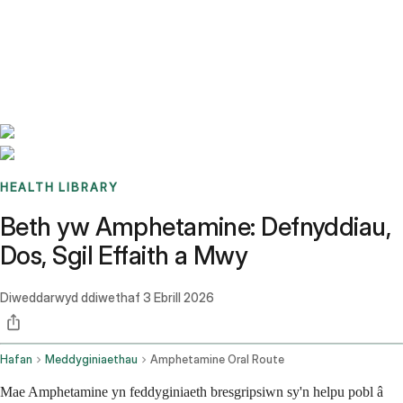
Benchmarks
Stories
FAQ
Sign up / Log in
HEALTH LIBRARY
Beth yw Amphetamine: Defnyddiau,
Dos, Sgil Effaith a Mwy
Diweddarwyd ddiwethaf
3 Ebrill 2026
Hafan
Meddyginiaethau
Amphetamine Oral Route
Mae Amphetamine yn feddyginiaeth bresgripsiwn sy'n helpu pobl â