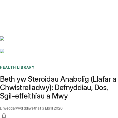
Benchmarks
Stories
FAQ
Sign up / Log in
HEALTH LIBRARY
Beth yw Steroidau Anabolig (Llafar a
Chwistrelladwy): Defnyddiau, Dos,
Sgil-effeithiau a Mwy
Diweddarwyd ddiwethaf
3 Ebrill 2026