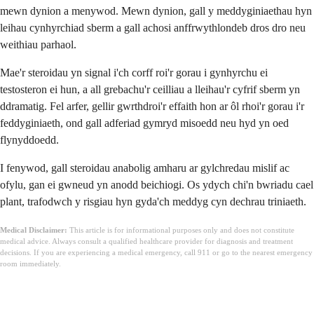
mewn dynion a menywod. Mewn dynion, gall y meddyginiaethau hyn
leihau cynhyrchiad sberm a gall achosi anffrwythlondeb dros dro neu
weithiau parhaol.
Mae'r steroidau yn signal i'ch corff roi'r gorau i gynhyrchu ei
testosteron ei hun, a all grebachu'r ceilliau a lleihau'r cyfrif sberm yn
ddramatig. Fel arfer, gellir gwrthdroi'r effaith hon ar ôl rhoi'r gorau i'r
feddyginiaeth, ond gall adferiad gymryd misoedd neu hyd yn oed
flynyddoedd.
I fenywod, gall steroidau anabolig amharu ar gylchredau mislif ac
ofylu, gan ei gwneud yn anodd beichiogi. Os ydych chi'n bwriadu cael
plant, trafodwch y risgiau hyn gyda'ch meddyg cyn dechrau triniaeth.
Medical Disclaimer:
This article is for informational purposes only and does not constitute
medical advice. Always consult a qualified healthcare provider for diagnosis and treatment
decisions. If you are experiencing a medical emergency, call 911 or go to the nearest emergency
room immediately.