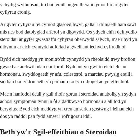
ychydig wythnosau, tra bod eraill angen therapi tymor hir ar gyfer
cyflyrau cronig.
Ar gyfer cyflyrau fel cyfnod glasoed hwyr, gallai'r driniaeth bara sawl
mis nes bod datblygiad arferol yn digwydd. Os ydych chi'n defnyddio
steroidau ar gyfer gwastraffu cyhyrau oherwydd salwch, mae'r hyd yn
dibynnu ar eich cynnydd adferiad a gwelliant iechyd cyffredinol.
Bydd eich meddyg yn monitro'ch cynnydd yn rheolaidd trwy brofion
gwaed ac archwiliadau corfforol. Byddant yn gwirio eich lefelau
hormonau, swyddogaeth yr afu, colesterol, a marciau pwysig eraill i
sicrhau bod y driniaeth yn parhau i fod yn ddiogel ac yn effeithiol.
Mae'n hanfodol deall y gall rhoi'r gorau i steroidau anabolig yn sydyn
achosi symptomau tynnu'n ôl a dadbwyso hormonau a all fod yn
beryglus. Bydd eich meddyg yn creu amserlen gostwng i leihau eich
dos yn raddol pan fydd amser i roi'r gorau iddi.
Beth yw'r Sgil-effeithiau o Steroidau