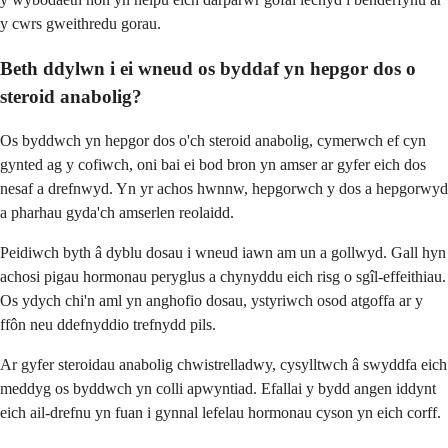
y cwrs gweithredu gorau.
Beth ddylwn i ei wneud os byddaf yn hepgor dos o
steroid anabolig?
Os byddwch yn hepgor dos o'ch steroid anabolig, cymerwch ef cyn
gynted ag y cofiwch, oni bai ei bod bron yn amser ar gyfer eich dos
nesaf a drefnwyd. Yn yr achos hwnnw, hepgorwch y dos a hepgorwyd
a pharhau gyda'ch amserlen reolaidd.
Peidiwch byth â dyblu dosau i wneud iawn am un a gollwyd. Gall hyn
achosi pigau hormonau peryglus a chynyddu eich risg o sgîl-effeithiau.
Os ydych chi'n aml yn anghofio dosau, ystyriwch osod atgoffa ar y
ffôn neu ddefnyddio trefnydd pils.
Ar gyfer steroidau anabolig chwistrelladwy, cysylltwch â swyddfa eich
meddyg os byddwch yn colli apwyntiad. Efallai y bydd angen iddynt
eich ail-drefnu yn fuan i gynnal lefelau hormonau cyson yn eich corff.