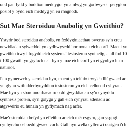
ond pan fydd y buddion meddygol yn amlwg yn gorbwyso'r peryglon
posibl y bydd eich meddyg yn eu rhagnodi.
Sut Mae Steroidau Anabolig yn Gweithio?
Ystyrir bod steroidau anabolig yn feddyginiaethau pwerus sy'n creu
newidiadau sylweddol yn cydbwysedd hormonau eich corff. Maent yn
gweithio trwy lifogydd eich system â testosteron synthetig, a all fod 10
i 100 gwaith yn gryfach na'r hyn y mae eich corff yn ei gynhyrchu'n
naturiol.
Pan gymerwch y steroidau hyn, maent yn teithio trwy'ch llif gwaed ac
yn glynu wrth dderbynyddion testosteron yn eich celloedd cyhyrau.
Mae hyn yn sbarduno rhaeadru o ddigwyddiadau sy'n cynyddu
synthesis protein, sy'n golygu y gall eich cyhyrau adeiladu ac
atgyweirio eu hunain yn gyflymach nag arfer.
Mae'r steroidau hefyd yn effeithio ar eich mêr esgyrn, gan ysgogi
cynhyrchu celloedd gwaed coch. Gall hyn wella cyflenwi ocsigen i'ch