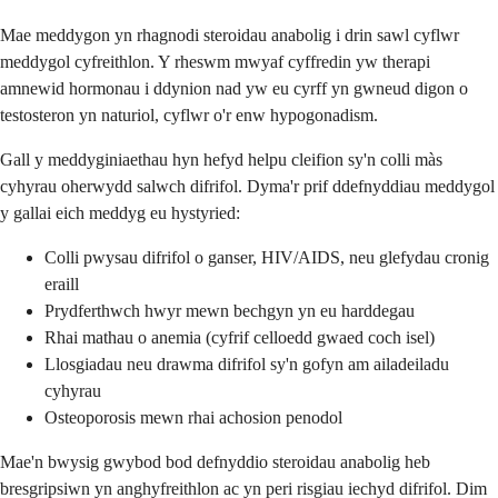
Mae meddygon yn rhagnodi steroidau anabolig i drin sawl cyflwr
meddygol cyfreithlon. Y rheswm mwyaf cyffredin yw therapi
amnewid hormonau i ddynion nad yw eu cyrff yn gwneud digon o
testosteron yn naturiol, cyflwr o'r enw hypogonadism.
Gall y meddyginiaethau hyn hefyd helpu cleifion sy'n colli màs
cyhyrau oherwydd salwch difrifol. Dyma'r prif ddefnyddiau meddygol
y gallai eich meddyg eu hystyried:
Colli pwysau difrifol o ganser, HIV/AIDS, neu glefydau cronig
eraill
Prydferthwch hwyr mewn bechgyn yn eu harddegau
Rhai mathau o anemia (cyfrif celloedd gwaed coch isel)
Llosgiadau neu drawma difrifol sy'n gofyn am ailadeiladu
cyhyrau
Osteoporosis mewn rhai achosion penodol
Mae'n bwysig gwybod bod defnyddio steroidau anabolig heb
bresgripsiwn yn anghyfreithlon ac yn peri risgiau iechyd difrifol. Dim