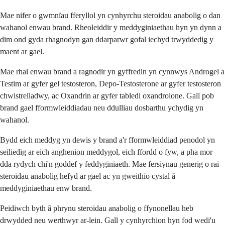
Mae nifer o gwmnïau fferyllol yn cynhyrchu steroidau anabolig o dan
wahanol enwau brand. Rheoleiddir y meddyginiaethau hyn yn dynn a
dim ond gyda rhagnodyn gan ddarparwr gofal iechyd trwyddedig y
maent ar gael.
Mae rhai enwau brand a ragnodir yn gyffredin yn cynnwys Androgel a
Testim ar gyfer gel testosteron, Depo-Testosterone ar gyfer testosteron
chwistrelladwy, ac Oxandrin ar gyfer tabledi oxandrolone. Gall pob
brand gael fformwleiddiadau neu ddulliau dosbarthu ychydig yn
wahanol.
Bydd eich meddyg yn dewis y brand a'r fformwleiddiad penodol yn
seiliedig ar eich anghenion meddygol, eich ffordd o fyw, a pha mor
dda rydych chi'n goddef y feddyginiaeth. Mae fersiynau generig o rai
steroidau anabolig hefyd ar gael ac yn gweithio cystal â
meddyginiaethau enw brand.
Peidiwch byth â phrynu steroidau anabolig o ffynonellau heb
drwydded neu werthwyr ar-lein. Gall y cynhyrchion hyn fod wedi'u