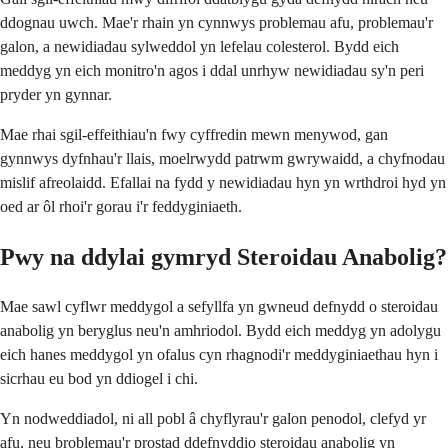
ddognau uwch. Mae'r rhain yn cynnwys problemau afu, problemau'r
galon, a newidiadau sylweddol yn lefelau colesterol. Bydd eich
meddyg yn eich monitro'n agos i ddal unrhyw newidiadau sy'n peri
pryder yn gynnar.
Mae rhai sgil-effeithiau'n fwy cyffredin mewn menywod, gan
gynnwys dyfnhau'r llais, moelrwydd patrwm gwrywaidd, a chyfnodau
mislif afreolaidd. Efallai na fydd y newidiadau hyn yn wrthdroi hyd yn
oed ar ôl rhoi'r gorau i'r feddyginiaeth.
Pwy na ddylai gymryd Steroidau Anabolig?
Mae sawl cyflwr meddygol a sefyllfa yn gwneud defnydd o steroidau
anabolig yn beryglus neu'n amhriodol. Bydd eich meddyg yn adolygu
eich hanes meddygol yn ofalus cyn rhagnodi'r meddyginiaethau hyn i
sicrhau eu bod yn ddiogel i chi.
Yn nodweddiadol, ni all pobl â chyflyrau'r galon penodol, clefyd yr
afu, neu broblemau'r prostad ddefnyddio steroidau anabolig yn