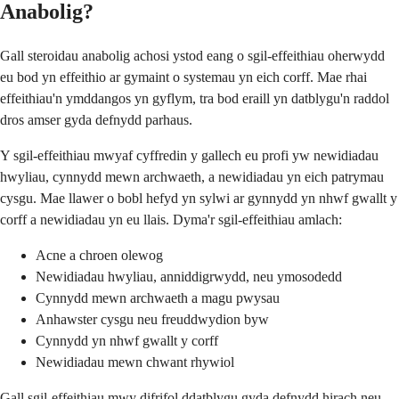
Anabolig?
Gall steroidau anabolig achosi ystod eang o sgil-effeithiau oherwydd
eu bod yn effeithio ar gymaint o systemau yn eich corff. Mae rhai
effeithiau'n ymddangos yn gyflym, tra bod eraill yn datblygu'n raddol
dros amser gyda defnydd parhaus.
Y sgil-effeithiau mwyaf cyffredin y gallech eu profi yw newidiadau
hwyliau, cynnydd mewn archwaeth, a newidiadau yn eich patrymau
cysgu. Mae llawer o bobl hefyd yn sylwi ar gynnydd yn nhwf gwallt y
corff a newidiadau yn eu llais. Dyma'r sgil-effeithiau amlach:
Acne a chroen olewog
Newidiadau hwyliau, anniddigrwydd, neu ymosodedd
Cynnydd mewn archwaeth a magu pwysau
Anhawster cysgu neu freuddwydion byw
Cynnydd yn nhwf gwallt y corff
Newidiadau mewn chwant rhywiol
Gall sgil-effeithiau mwy difrifol ddatblygu gyda defnydd hirach neu