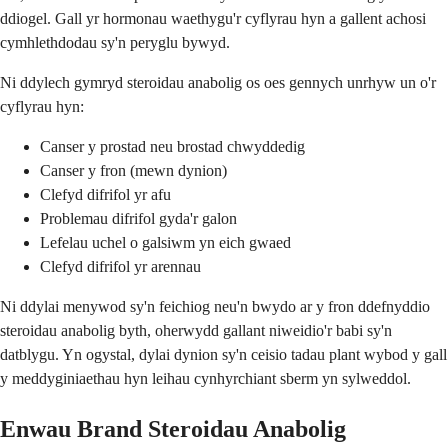
ddiogel. Gall yr hormonau waethygu'r cyflyrau hyn a gallent achosi
cymhlethdodau sy'n peryglu bywyd.
Ni ddylech gymryd steroidau anabolig os oes gennych unrhyw un o'r
cyflyrau hyn:
Canser y prostad neu brostad chwyddedig
Canser y fron (mewn dynion)
Clefyd difrifol yr afu
Problemau difrifol gyda'r galon
Lefelau uchel o galsiwm yn eich gwaed
Clefyd difrifol yr arennau
Ni ddylai menywod sy'n feichiog neu'n bwydo ar y fron ddefnyddio
steroidau anabolig byth, oherwydd gallant niweidio'r babi sy'n
datblygu. Yn ogystal, dylai dynion sy'n ceisio tadau plant wybod y gall
y meddyginiaethau hyn leihau cynhyrchiant sberm yn sylweddol.
Enwau Brand Steroidau Anabolig