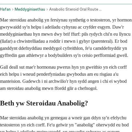
Hafan
Meddyginiaethau
Anabolic Steroid Oral Route Parenteral Route
Mae steroidau anabolig yn fersiynau synthetig o testosteron, yr hormon
gwrywaidd sy'n helpu i adeiladu cyhyrau ac cryfder esgyrn. Daw'r
meddyginiaethau hyn mewn dwy brif ffurf: pils rydych chi'n eu llyncu
(llafar) a chwistrelliadau a roddir i mewn i gyhyr (parenteral). Er bod
ganddynt ddefnyddiau meddygol cyfreithlon, fe'u camddefnyddir yn
gyffredin gan athletwyr a bodybuilders sy'n ceisio perfformiad gwell.
Gall deall sut mae'r hormonau pwerus hyn yn gweithio yn eich corff
eich helpu i wneud penderfyniadau gwybodus am eu risgiau a'u
manteision. Gadewch i ni archwilio'r hyn sydd angen i chi ei wybod
am steroidau anabolig mewn ffordd glir a chefnogol.
Beth yw Steroidau Anabolig?
Mae steroidau anabolig yn gemegau a wneir gan ddyn sy'n efelychu
testosteron yn eich corff. Fe'u gelwir yn "anabolig" oherwydd eu bod
yn helpu i adeiladu meinweoedd, yn enwedig cyhyrau ac esgyrn.