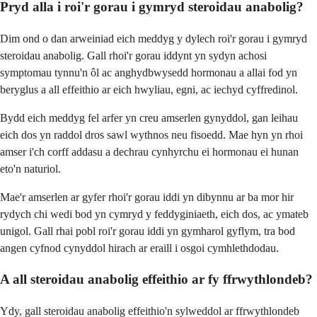
Pryd alla i roi'r gorau i gymryd steroidau anabolig?
Dim ond o dan arweiniad eich meddyg y dylech roi'r gorau i gymryd
steroidau anabolig. Gall rhoi'r gorau iddynt yn sydyn achosi
symptomau tynnu'n ôl ac anghydbwysedd hormonau a allai fod yn
beryglus a all effeithio ar eich hwyliau, egni, ac iechyd cyffredinol.
Bydd eich meddyg fel arfer yn creu amserlen gynyddol, gan leihau
eich dos yn raddol dros sawl wythnos neu fisoedd. Mae hyn yn rhoi
amser i'ch corff addasu a dechrau cynhyrchu ei hormonau ei hunan
eto'n naturiol.
Mae'r amserlen ar gyfer rhoi'r gorau iddi yn dibynnu ar ba mor hir
rydych chi wedi bod yn cymryd y feddyginiaeth, eich dos, ac ymateb
unigol. Gall rhai pobl roi'r gorau iddi yn gymharol gyflym, tra bod
angen cyfnod cynyddol hirach ar eraill i osgoi cymhlethdodau.
A all steroidau anabolig effeithio ar fy ffrwythlondeb?
Ydy, gall steroidau anabolig effeithio'n sylweddol ar ffrwythlondeb