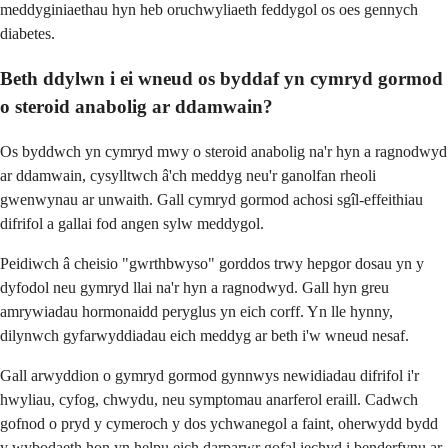
meddyginiaethau hyn heb oruchwyliaeth feddygol os oes gennych
diabetes.
Beth ddylwn i ei wneud os byddaf yn cymryd gormod
o steroid anabolig ar ddamwain?
Os byddwch yn cymryd mwy o steroid anabolig na'r hyn a ragnodwyd
ar ddamwain, cysylltwch â'ch meddyg neu'r ganolfan rheoli
gwenwynau ar unwaith. Gall cymryd gormod achosi sgîl-effeithiau
difrifol a gallai fod angen sylw meddygol.
Peidiwch â cheisio "gwrthbwyso" gorddos trwy hepgor dosau yn y
dyfodol neu gymryd llai na'r hyn a ragnodwyd. Gall hyn greu
amrywiadau hormonaidd peryglus yn eich corff. Yn lle hynny,
dilynwch gyfarwyddiadau eich meddyg ar beth i'w wneud nesaf.
Gall arwyddion o gymryd gormod gynnwys newidiadau difrifol i'r
hwyliau, cyfog, chwydu, neu symptomau anarferol eraill. Cadwch
gofnod o pryd y cymeroch y dos ychwanegol a faint, oherwydd bydd
y wybodaeth hon yn helpu eich darparwr gofal iechyd i benderfynu ar