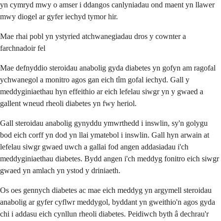
yn cymryd mwy o amser i ddangos canlyniadau ond maent yn llawer
mwy diogel ar gyfer iechyd tymor hir.
Mae rhai pobl yn ystyried atchwanegiadau dros y cownter a
farchnadoir fel
Mae defnyddio steroidau anabolig gyda diabetes yn gofyn am ragofal
ychwanegol a monitro agos gan eich tîm gofal iechyd. Gall y
meddyginiaethau hyn effeithio ar eich lefelau siwgr yn y gwaed a
gallent wneud rheoli diabetes yn fwy heriol.
Gall steroidau anabolig gynyddu ymwrthedd i inswlin, sy'n golygu
bod eich corff yn dod yn llai ymatebol i inswlin. Gall hyn arwain at
lefelau siwgr gwaed uwch a gallai fod angen addasiadau i'ch
meddyginiaethau diabetes. Bydd angen i'ch meddyg fonitro eich siwgr
gwaed yn amlach yn ystod y driniaeth.
Os oes gennych diabetes ac mae eich meddyg yn argymell steroidau
anabolig ar gyfer cyflwr meddygol, byddant yn gweithio'n agos gyda
chi i addasu eich cynllun rheoli diabetes. Peidiwch byth â dechrau'r