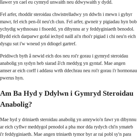
llawer yn cael eu cymryd unwaith neu ddwywaith y dydd.
Fel arfer, rhoddir steroidau chwistrelladwy yn ddwfn i mewn i gyhyr
mawr, fel eich pen-ôl neu'ch clun. Fel arfer, gwneir y pigiadau hyn bob
ychydig wythnosau i fisoedd, yn dibynnu ar y feddyginiaeth benodol.
Bydd eich darparwr gofal iechyd naill ai'n rhoi'r pigiad i chi neu'n eich
dysgu sut i'w wneud yn ddiogel gartref.
Peidiwch byth â newid eich dos neu roi'r gorau i gymryd steroidau
anabolig yn sydyn heb siarad â'ch meddyg yn gyntaf. Mae angen
amser ar eich corff i addasu wrth ddechrau neu roi'r gorau i'r hormonau
pwerus hyn.
Am Ba Hyd y Ddylwn i Gymryd Steroidau
Anabolig?
Mae hyd y driniaeth steroidau anabolig yn amrywio'n fawr yn dibynnu
ar eich cyflwr meddygol penodol a pha mor dda rydych chi'n ymateb
i'r feddyginiaeth. Mae angen triniaeth tymor byr ar rai pobl sy'n para