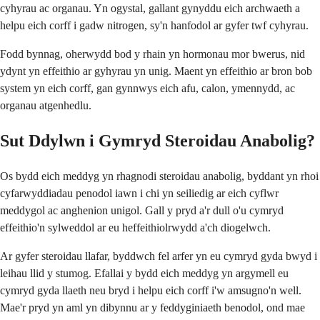
cyhyrau ac organau. Yn ogystal, gallant gynyddu eich archwaeth a
helpu eich corff i gadw nitrogen, sy'n hanfodol ar gyfer twf cyhyrau.
Fodd bynnag, oherwydd bod y rhain yn hormonau mor bwerus, nid
ydynt yn effeithio ar gyhyrau yn unig. Maent yn effeithio ar bron bob
system yn eich corff, gan gynnwys eich afu, calon, ymennydd, ac
organau atgenhedlu.
Sut Ddylwn i Gymryd Steroidau Anabolig?
Os bydd eich meddyg yn rhagnodi steroidau anabolig, byddant yn rhoi
cyfarwyddiadau penodol iawn i chi yn seiliedig ar eich cyflwr
meddygol ac anghenion unigol. Gall y pryd a'r dull o'u cymryd
effeithio'n sylweddol ar eu heffeithiolrwydd a'ch diogelwch.
Ar gyfer steroidau llafar, byddwch fel arfer yn eu cymryd gyda bwyd i
leihau llid y stumog. Efallai y bydd eich meddyg yn argymell eu
cymryd gyda llaeth neu bryd i helpu eich corff i'w amsugno'n well.
Mae'r pryd yn aml yn dibynnu ar y feddyginiaeth benodol, ond mae