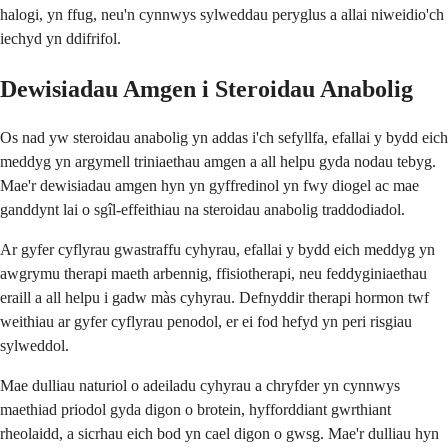
halogi, yn ffug, neu'n cynnwys sylweddau peryglus a allai niweidio'ch
iechyd yn ddifrifol.
Dewisiadau Amgen i Steroidau Anabolig
Os nad yw steroidau anabolig yn addas i'ch sefyllfa, efallai y bydd eich
meddyg yn argymell triniaethau amgen a all helpu gyda nodau tebyg.
Mae'r dewisiadau amgen hyn yn gyffredinol yn fwy diogel ac mae
ganddynt lai o sgîl-effeithiau na steroidau anabolig traddodiadol.
Ar gyfer cyflyrau gwastraffu cyhyrau, efallai y bydd eich meddyg yn
awgrymu therapi maeth arbennig, ffisiotherapi, neu feddyginiaethau
eraill a all helpu i gadw màs cyhyrau. Defnyddir therapi hormon twf
weithiau ar gyfer cyflyrau penodol, er ei fod hefyd yn peri risgiau
sylweddol.
Mae dulliau naturiol o adeiladu cyhyrau a chryfder yn cynnwys
maethiad priodol gyda digon o brotein, hyfforddiant gwrthiant
rheolaidd, a sicrhau eich bod yn cael digon o gwsg. Mae'r dulliau hyn