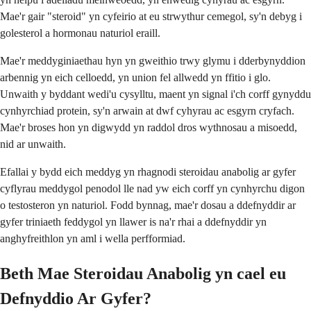
Mae'r gair "steroid" yn cyfeirio at eu strwythur cemegol, sy'n debyg i
golesterol a hormonau naturiol eraill.
Mae'r meddyginiaethau hyn yn gweithio trwy glymu i dderbynyddion
arbennig yn eich celloedd, yn union fel allwedd yn ffitio i glo.
Unwaith y byddant wedi'u cysylltu, maent yn signal i'ch corff gynyddu
cynhyrchiad protein, sy'n arwain at dwf cyhyrau ac esgyrn cryfach.
Mae'r broses hon yn digwydd yn raddol dros wythnosau a misoedd,
nid ar unwaith.
Efallai y bydd eich meddyg yn rhagnodi steroidau anabolig ar gyfer
cyflyrau meddygol penodol lle nad yw eich corff yn cynhyrchu digon
o testosteron yn naturiol. Fodd bynnag, mae'r dosau a ddefnyddir ar
gyfer triniaeth feddygol yn llawer is na'r rhai a ddefnyddir yn
anghyfreithlon yn aml i wella perfformiad.
Beth Mae Steroidau Anabolig yn cael eu
Defnyddio Ar Gyfer?