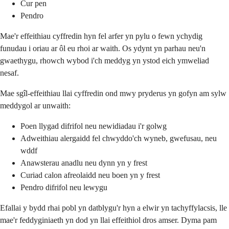
Cur pen
Pendro
Mae'r effeithiau cyffredin hyn fel arfer yn pylu o fewn ychydig
funudau i oriau ar ôl eu rhoi ar waith. Os ydynt yn parhau neu'n
gwaethygu, rhowch wybod i'ch meddyg yn ystod eich ymweliad
nesaf.
Mae sgîl-effeithiau llai cyffredin ond mwy pryderus yn gofyn am sylw
meddygol ar unwaith:
Poen llygad difrifol neu newidiadau i'r golwg
Adweithiau alergaidd fel chwyddo'ch wyneb, gwefusau, neu
wddf
Anawsterau anadlu neu dynn yn y frest
Curiad calon afreolaidd neu boen yn y frest
Pendro difrifol neu lewygu
Efallai y bydd rhai pobl yn datblygu'r hyn a elwir yn tachyffylacsis, lle
mae'r feddyginiaeth yn dod yn llai effeithiol dros amser. Dyma pam