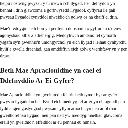
helpu i ostwng pwysau y tu mewn i'ch llygad. Fe'i defnyddir yn
bennaf i drin glawcoma a gorbwysedd llygadol, cyflyrau lle gall
pwysau llygadol cynyddol niweidio'ch golwg os na chaiff ei drin.
Mae'r feddyginiaeth hon yn perthyn i ddosbarth o gyffuriau o'r enw
agonystiaid alffa-2 adrenergig. Meddyliwch amdano fel cymorth
ysgafn sy'n gweithio'n uniongyrchol yn eich llygad i leihau cynhyrchu
hylif a gwella draeniad, gan amddiffyn eich golwg werthfawr yn y pen
draw.
Beth Mae Apraclonidine yn cael ei
Ddefnyddio Ar Ei Gyfer?
Mae Apraclonidine yn gweithredu fel triniaeth tymor byr ar gyfer
pwysau llygadol uchel. Bydd eich meddyg fel arfer yn ei ragnodi pan
fydd angen gostyngiad pwysau cyflym arnoch cyn neu ar ôl rhai
gweithdrefnau llygaid, neu pan nad yw meddyginiaethau glawcoma
eraill yn gweithio'n effeithiol ar eu pennau eu hunain.