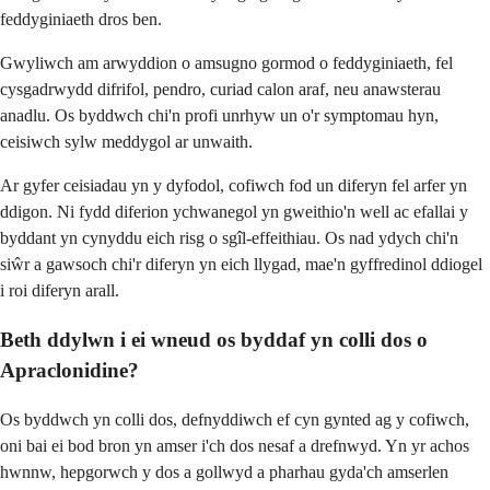
feddyginiaeth dros ben.
Gwyliwch am arwyddion o amsugno gormod o feddyginiaeth, fel
cysgadrwydd difrifol, pendro, curiad calon araf, neu anawsterau
anadlu. Os byddwch chi'n profi unrhyw un o'r symptomau hyn,
ceisiwch sylw meddygol ar unwaith.
Ar gyfer ceisiadau yn y dyfodol, cofiwch fod un diferyn fel arfer yn
ddigon. Ni fydd diferion ychwanegol yn gweithio'n well ac efallai y
byddant yn cynyddu eich risg o sgîl-effeithiau. Os nad ydych chi'n
siŵr a gawsoch chi'r diferyn yn eich llygad, mae'n gyffredinol ddiogel
i roi diferyn arall.
Beth ddylwn i ei wneud os byddaf yn colli dos o
Apraclonidine?
Os byddwch yn colli dos, defnyddiwch ef cyn gynted ag y cofiwch,
oni bai ei bod bron yn amser i'ch dos nesaf a drefnwyd. Yn yr achos
hwnnw, hepgorwch y dos a gollwyd a pharhau gyda'ch amserlen