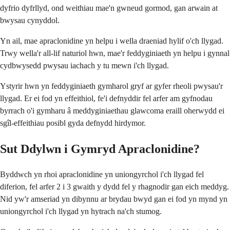
dyfrio dyfrllyd, ond weithiau mae'n gwneud gormod, gan arwain at
bwysau cynyddol.
Yn ail, mae apraclonidine yn helpu i wella draeniad hylif o'ch llygad.
Trwy wella'r all-lif naturiol hwn, mae'r feddyginiaeth yn helpu i gynnal
cydbwysedd pwysau iachach y tu mewn i'ch llygad.
Ystyrir hwn yn feddyginiaeth gymharol gryf ar gyfer rheoli pwysau'r
llygad. Er ei fod yn effeithiol, fe'i defnyddir fel arfer am gyfnodau
byrrach o'i gymharu â meddyginiaethau glawcoma eraill oherwydd ei
sgîl-effeithiau posibl gyda defnydd hirdymor.
Sut Ddylwn i Gymryd Apraclonidine?
Byddwch yn rhoi apraclonidine yn uniongyrchol i'ch llygad fel
diferion, fel arfer 2 i 3 gwaith y dydd fel y rhagnodir gan eich meddyg.
Nid yw'r amseriad yn dibynnu ar brydau bwyd gan ei fod yn mynd yn
uniongyrchol i'ch llygad yn hytrach na'ch stumog.