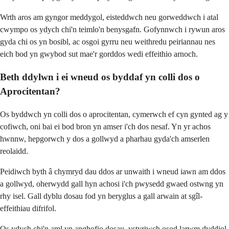
Wrth aros am gyngor meddygol, eisteddwch neu gorweddwch i atal
cwympo os ydych chi'n teimlo'n benysgafn. Gofynnwch i rywun aros
gyda chi os yn bosibl, ac osgoi gyrru neu weithredu peiriannau nes
eich bod yn gwybod sut mae'r gorddos wedi effeithio arnoch.
Beth ddylwn i ei wneud os byddaf yn colli dos o
Aprocitentan?
Os byddwch yn colli dos o aprocitentan, cymerwch ef cyn gynted ag y
cofiwch, oni bai ei bod bron yn amser i'ch dos nesaf. Yn yr achos
hwnnw, hepgorwch y dos a gollwyd a pharhau gyda'ch amserlen
reolaidd.
Peidiwch byth â chymryd dau ddos ar unwaith i wneud iawn am ddos
a gollwyd, oherwydd gall hyn achosi i'ch pwysedd gwaed ostwng yn
rhy isel. Gall dyblu dosau fod yn beryglus a gall arwain at sgîl-
effeithiau difrifol.
Os ydych chi'n aml yn anghofio dosau, ystyriwch osod larwm dyddiol