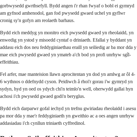
gorbwysedd gwrthsefyll. Bydd angen i'r rhan fwyaf o bobl ei gymryd
am gyfnod amhenodol, gan fod pwysedd gwaed uchel yn gyflwr
cronig sy'n gofyn am reolaeth barhaus.
Bydd eich meddyg yn monitro eich pwysedd gwaed yn rheolaidd, yn
enwedig yn ystod y misoedd cyntaf o driniaeth. Efallai y byddant yn
addasu eich dos neu feddyginiaethau eraill yn seiliedig ar ba mor dda y
mae eich pwysedd gwaed yn ymateb a'ch bod yn profi unrhyw sgîl-
effeithiau.
Fel arfer, mae manteision llawn aprocitentan yn dod yn amlwg ar ôl 4-
6 wythnos o ddefnydd cyson. Peidiwch â rhoi'r gorau i'w gymryd yn
sydyn, hyd yn oed os ydych chi'n teimlo'n well, oherwydd gallai hyn
achosi i'ch pwysedd gwaed godi'n beryglus.
Bydd eich darparwr gofal iechyd yn trefnu gwiriadau rheolaidd i asesu
pa mor dda y mae'r feddyginiaeth yn gweithio ac a oes angen unrhyw
addasiadau i'ch cynllun triniaeth cyffredinol.