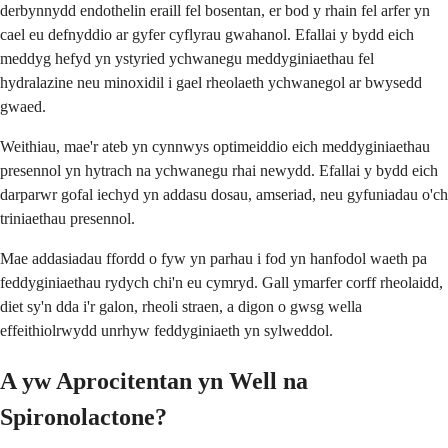
derbynnydd endothelin eraill fel bosentan, er bod y rhain fel arfer yn
cael eu defnyddio ar gyfer cyflyrau gwahanol. Efallai y bydd eich
meddyg hefyd yn ystyried ychwanegu meddyginiaethau fel
hydralazine neu minoxidil i gael rheolaeth ychwanegol ar bwysedd
gwaed.
Weithiau, mae'r ateb yn cynnwys optimeiddio eich meddyginiaethau
presennol yn hytrach na ychwanegu rhai newydd. Efallai y bydd eich
darparwr gofal iechyd yn addasu dosau, amseriad, neu gyfuniadau o'ch
triniaethau presennol.
Mae addasiadau ffordd o fyw yn parhau i fod yn hanfodol waeth pa
feddyginiaethau rydych chi'n eu cymryd. Gall ymarfer corff rheolaidd,
diet sy'n dda i'r galon, rheoli straen, a digon o gwsg wella
effeithiolrwydd unrhyw feddyginiaeth yn sylweddol.
A yw Aprocitentan yn Well na
Spironolactone?