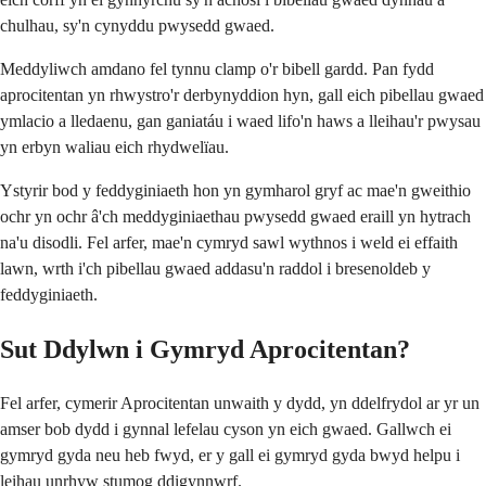
chulhau, sy'n cynyddu pwysedd gwaed.
Meddyliwch amdano fel tynnu clamp o'r bibell gardd. Pan fydd
aprocitentan yn rhwystro'r derbynyddion hyn, gall eich pibellau gwaed
ymlacio a lledaenu, gan ganiatáu i waed lifo'n haws a lleihau'r pwysau
yn erbyn waliau eich rhydwelïau.
Ystyrir bod y feddyginiaeth hon yn gymharol gryf ac mae'n gweithio
ochr yn ochr â'ch meddyginiaethau pwysedd gwaed eraill yn hytrach
na'u disodli. Fel arfer, mae'n cymryd sawl wythnos i weld ei effaith
lawn, wrth i'ch pibellau gwaed addasu'n raddol i bresenoldeb y
feddyginiaeth.
Sut Ddylwn i Gymryd Aprocitentan?
Fel arfer, cymerir Aprocitentan unwaith y dydd, yn ddelfrydol ar yr un
amser bob dydd i gynnal lefelau cyson yn eich gwaed. Gallwch ei
gymryd gyda neu heb fwyd, er y gall ei gymryd gyda bwyd helpu i
leihau unrhyw stumog ddigynnwrf.