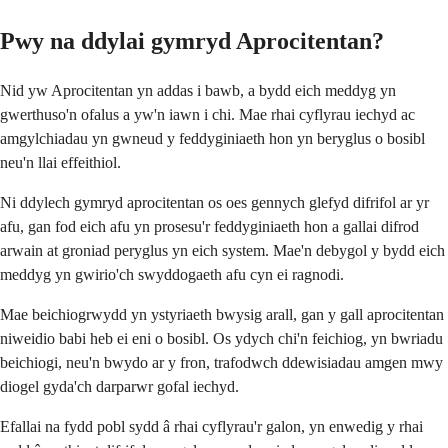
Pwy na ddylai gymryd Aprocitentan?
Nid yw Aprocitentan yn addas i bawb, a bydd eich meddyg yn
gwerthuso'n ofalus a yw'n iawn i chi. Mae rhai cyflyrau iechyd ac
amgylchiadau yn gwneud y feddyginiaeth hon yn beryglus o bosibl
neu'n llai effeithiol.
Ni ddylech gymryd aprocitentan os oes gennych glefyd difrifol ar yr
afu, gan fod eich afu yn prosesu'r feddyginiaeth hon a gallai difrod
arwain at groniad peryglus yn eich system. Mae'n debygol y bydd eich
meddyg yn gwirio'ch swyddogaeth afu cyn ei ragnodi.
Mae beichiogrwydd yn ystyriaeth bwysig arall, gan y gall aprocitentan
niweidio babi heb ei eni o bosibl. Os ydych chi'n feichiog, yn bwriadu
beichiogi, neu'n bwydo ar y fron, trafodwch ddewisiadau amgen mwy
diogel gyda'ch darparwr gofal iechyd.
Efallai na fydd pobl sydd â rhai cyflyrau'r galon, yn enwedig y rhai