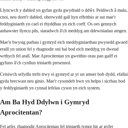
Llyncwch y dabled yn gyfan gyda gwydraid o ddŵr. Peidiwch â malu,
cnoi, neu dorri'r dabled, oherwydd gall hyn effeithio ar sut mae'r
feddyginiaeth yn cael ei rhyddhau yn eich corff. Os oes gennych
anhawster llyncu pils, siaradwch â'ch meddyg am ddewisiadau amgen.
Mae'n bwysig parhau i gymryd eich meddyginiaethau pwysedd gwaed
eraill yn union fel y rhagnodir oni bai bod eich meddyg yn dweud
wrthych fel arall. Mae Aprocitentan yn gweithio orau pan gaiff ei
gyfuno â'ch cynllun triniaeth presennol.
Ceisiwch sefydlu trefn trwy ei gymryd ar yr un amser bob dydd, efallai
gyda brecwast neu ginio. Mae'r cysondeb hwn yn helpu i sicrhau bod
y feddyginiaeth yn cynnal lefelau cyson yn eich system.
Am Ba Hyd Ddylwn i Gymryd
Aprocitentan?
Fel arfer, rhagnodir Aprocitentan fel triniaeth tymor hir ar gyfer