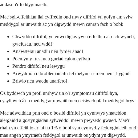
addasu i'r feddyginiaeth.
Mae sgil-effeithiau llai cyffredin ond mwy difrifol yn gofyn am sylw
meddygol ar unwaith ac yn digwydd mewn canran fach o bobl:
Chwyddo difrifol, yn enwedig os yw'n effeithio ar eich wyneb,
gwefusau, neu wddf
Anawsterau anadlu neu fyrder anadl
Poen yn y frest neu guriad calon cyflym
Pendro difrifol neu lewygu
Arwyddion o broblemau afu fel melynu'r croen neu'r llygaid
Briwio neu waedu anarferol
Os byddwch yn profi unrhyw un o'r symptomau difrifol hyn,
cysylltwch â'ch meddyg ar unwaith neu ceisiwch ofal meddygol brys.
Mae adweithiau prin ond o bosibl difrifol yn cynnwys ymatebion
alergaidd a gostyngiadau sylweddol mewn pwysedd gwaed. Mae'r
rhain yn effeithio ar lai na 1% o bobl sy'n cymryd y feddyginiaeth ond
mae angen ymyrraeth feddygol ar unwaith os ydynt yn digwydd.