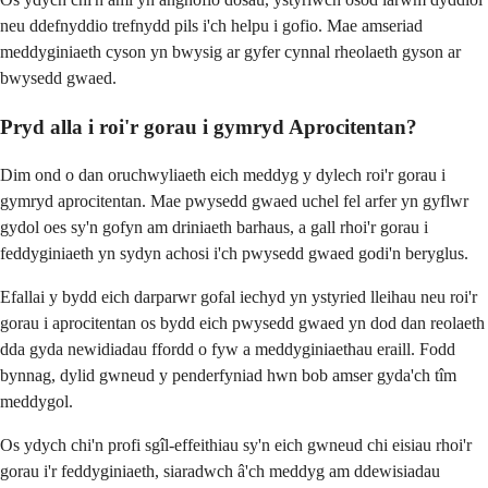
neu ddefnyddio trefnydd pils i'ch helpu i gofio. Mae amseriad
meddyginiaeth cyson yn bwysig ar gyfer cynnal rheolaeth gyson ar
bwysedd gwaed.
Pryd alla i roi'r gorau i gymryd Aprocitentan?
Dim ond o dan oruchwyliaeth eich meddyg y dylech roi'r gorau i
gymryd aprocitentan. Mae pwysedd gwaed uchel fel arfer yn gyflwr
gydol oes sy'n gofyn am driniaeth barhaus, a gall rhoi'r gorau i
feddyginiaeth yn sydyn achosi i'ch pwysedd gwaed godi'n beryglus.
Efallai y bydd eich darparwr gofal iechyd yn ystyried lleihau neu roi'r
gorau i aprocitentan os bydd eich pwysedd gwaed yn dod dan reolaeth
dda gyda newidiadau ffordd o fyw a meddyginiaethau eraill. Fodd
bynnag, dylid gwneud y penderfyniad hwn bob amser gyda'ch tîm
meddygol.
Os ydych chi'n profi sgîl-effeithiau sy'n eich gwneud chi eisiau rhoi'r
gorau i'r feddyginiaeth, siaradwch â'ch meddyg am ddewisiadau