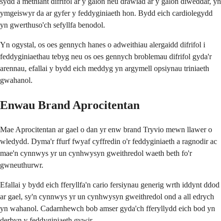
sydd â methiant difrifol ar y galon neu drawiad ar y galon diweddar, yn
ymgeiswyr da ar gyfer y feddyginiaeth hon. Bydd eich cardiolegydd
yn gwerthuso'ch sefyllfa benodol.
Yn ogystal, os oes gennych hanes o adweithiau alergaidd difrifol i
feddyginiaethau tebyg neu os oes gennych broblemau difrifol gyda'r
arennau, efallai y bydd eich meddyg yn argymell opsiynau triniaeth
gwahanol.
Enwau Brand Aprocitentan
Mae Aprocitentan ar gael o dan yr enw brand Tryvio mewn llawer o
wledydd. Dyma'r ffurf fwyaf cyffredin o'r feddyginiaeth a ragnodir ac
mae'n cynnwys yr un cynhwysyn gweithredol waeth beth fo'r
gwneuthurwr.
Efallai y bydd eich fferyllfa'n cario fersiynau generig wrth iddynt ddod
ar gael, sy'n cynnwys yr un cynhwysyn gweithredol ond a all edrych
yn wahanol. Cadarnhewch bob amser gyda'ch fferyllydd eich bod yn
derbyn y feddyginiaeth gywir.