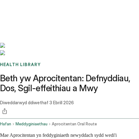
Benchmarks
Stories
FAQ
Sign up / Log in
HEALTH LIBRARY
Beth yw Aprocitentan: Defnyddiau,
Dos, Sgil-effeithiau a Mwy
Diweddarwyd ddiwethaf
3 Ebrill 2026
Hafan
Meddyginiaethau
Aprocitentan Oral Route
Mae Aprocitentan yn feddyginiaeth newyddach sydd wedi'i