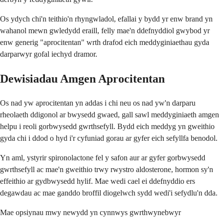
Os ydych chi'n teithio'n rhyngwladol, efallai y bydd yr enw brand yn
wahanol mewn gwledydd eraill, felly mae'n ddefnyddiol gwybod yr
enw generig "aprocitentan" wrth drafod eich meddyginiaethau gyda
darparwyr gofal iechyd dramor.
Dewisiadau Amgen Aprocitentan
Os nad yw aprocitentan yn addas i chi neu os nad yw'n darparu
rheolaeth ddigonol ar bwysedd gwaed, gall sawl meddyginiaeth amgen
helpu i reoli gorbwysedd gwrthsefyll. Bydd eich meddyg yn gweithio
gyda chi i ddod o hyd i'r cyfuniad gorau ar gyfer eich sefyllfa benodol.
Yn aml, ystyrir spironolactone fel y safon aur ar gyfer gorbwysedd
gwrthsefyll ac mae'n gweithio trwy rwystro aldosterone, hormon sy'n
effeithio ar gydbwysedd hylif. Mae wedi cael ei ddefnyddio ers
degawdau ac mae ganddo broffil diogelwch sydd wedi'i sefydlu'n dda.
Mae opsiynau mwy newydd yn cynnwys gwrthwynebwyr