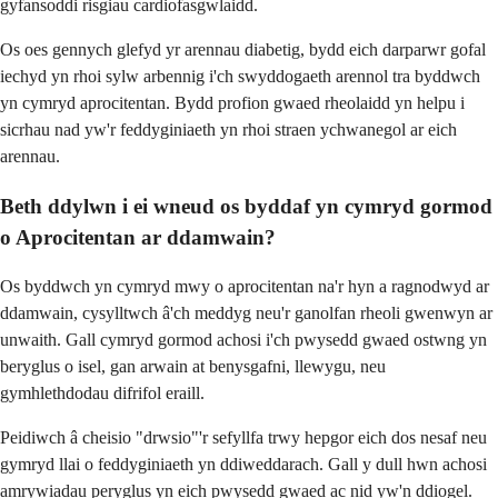
gyfansoddi risgiau cardiofasgwlaidd.
Os oes gennych glefyd yr arennau diabetig, bydd eich darparwr gofal
iechyd yn rhoi sylw arbennig i'ch swyddogaeth arennol tra byddwch
yn cymryd aprocitentan. Bydd profion gwaed rheolaidd yn helpu i
sicrhau nad yw'r feddyginiaeth yn rhoi straen ychwanegol ar eich
arennau.
Beth ddylwn i ei wneud os byddaf yn cymryd gormod
o Aprocitentan ar ddamwain?
Os byddwch yn cymryd mwy o aprocitentan na'r hyn a ragnodwyd ar
ddamwain, cysylltwch â'ch meddyg neu'r ganolfan rheoli gwenwyn ar
unwaith. Gall cymryd gormod achosi i'ch pwysedd gwaed ostwng yn
beryglus o isel, gan arwain at benysgafni, llewygu, neu
gymhlethdodau difrifol eraill.
Peidiwch â cheisio "drwsio"'r sefyllfa trwy hepgor eich dos nesaf neu
gymryd llai o feddyginiaeth yn ddiweddarach. Gall y dull hwn achosi
amrywiadau peryglus yn eich pwysedd gwaed ac nid yw'n ddiogel.