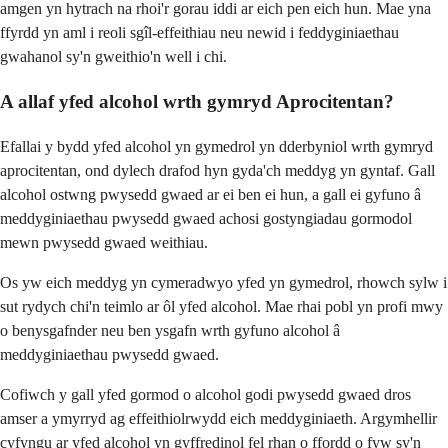
amgen yn hytrach na rhoi'r gorau iddi ar eich pen eich hun. Mae yna
ffyrdd yn aml i reoli sgîl-effeithiau neu newid i feddyginiaethau
gwahanol sy'n gweithio'n well i chi.
A allaf yfed alcohol wrth gymryd Aprocitentan?
Efallai y bydd yfed alcohol yn gymedrol yn dderbyniol wrth gymryd
aprocitentan, ond dylech drafod hyn gyda'ch meddyg yn gyntaf. Gall
alcohol ostwng pwysedd gwaed ar ei ben ei hun, a gall ei gyfuno â
meddyginiaethau pwysedd gwaed achosi gostyngiadau gormodol
mewn pwysedd gwaed weithiau.
Os yw eich meddyg yn cymeradwyo yfed yn gymedrol, rhowch sylw i
sut rydych chi'n teimlo ar ôl yfed alcohol. Mae rhai pobl yn profi mwy
o benysgafnder neu ben ysgafn wrth gyfuno alcohol â
meddyginiaethau pwysedd gwaed.
Cofiwch y gall yfed gormod o alcohol godi pwysedd gwaed dros
amser a ymyrryd ag effeithiolrwydd eich meddyginiaeth. Argymhellir
cyfyngu ar yfed alcohol yn gyffredinol fel rhan o ffordd o fyw sy'n