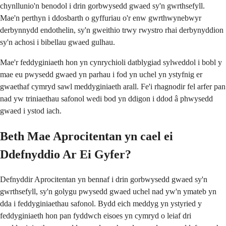
chynllunio'n benodol i drin gorbwysedd gwaed sy'n gwrthsefyll.
Mae'n perthyn i ddosbarth o gyffuriau o'r enw gwrthwynebwyr
derbynnydd endothelin, sy'n gweithio trwy rwystro rhai derbynyddion
sy'n achosi i bibellau gwaed gulhau.
Mae'r feddyginiaeth hon yn cynrychioli datblygiad sylweddol i bobl y
mae eu pwysedd gwaed yn parhau i fod yn uchel yn ystyfnig er
gwaethaf cymryd sawl meddyginiaeth arall. Fe'i rhagnodir fel arfer pan
nad yw triniaethau safonol wedi bod yn ddigon i ddod â phwysedd
gwaed i ystod iach.
Beth Mae Aprocitentan yn cael ei
Ddefnyddio Ar Ei Gyfer?
Defnyddir Aprocitentan yn bennaf i drin gorbwysedd gwaed sy'n
gwrthsefyll, sy'n golygu pwysedd gwaed uchel nad yw'n ymateb yn
dda i feddyginiaethau safonol. Bydd eich meddyg yn ystyried y
feddyginiaeth hon pan fyddwch eisoes yn cymryd o leiaf dri