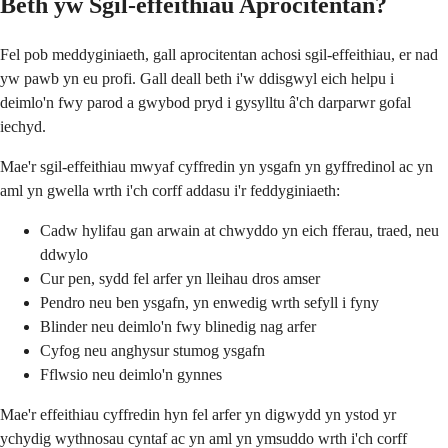
Beth yw Sgil-effeithiau Aprocitentan?
Fel pob meddyginiaeth, gall aprocitentan achosi sgil-effeithiau, er nad
yw pawb yn eu profi. Gall deall beth i'w ddisgwyl eich helpu i
deimlo'n fwy parod a gwybod pryd i gysylltu â'ch darparwr gofal
iechyd.
Mae'r sgil-effeithiau mwyaf cyffredin yn ysgafn yn gyffredinol ac yn
aml yn gwella wrth i'ch corff addasu i'r feddyginiaeth:
Cadw hylifau gan arwain at chwyddo yn eich fferau, traed, neu
ddwylo
Cur pen, sydd fel arfer yn lleihau dros amser
Pendro neu ben ysgafn, yn enwedig wrth sefyll i fyny
Blinder neu deimlo'n fwy blinedig nag arfer
Cyfog neu anghysur stumog ysgafn
Fflwsio neu deimlo'n gynnes
Mae'r effeithiau cyffredin hyn fel arfer yn digwydd yn ystod yr
ychydig wythnosau cyntaf ac yn aml yn ymsuddo wrth i'ch corff