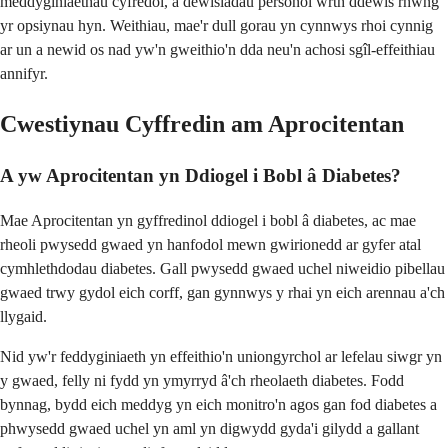
meddyginiaethau cyfredol, a dewisiadau personol wrth ddewis rhwng
yr opsiynau hyn. Weithiau, mae'r dull gorau yn cynnwys rhoi cynnig
ar un a newid os nad yw'n gweithio'n dda neu'n achosi sgîl-effeithiau
annifyr.
Cwestiynau Cyffredin am Aprocitentan
A yw Aprocitentan yn Ddiogel i Bobl â Diabetes?
Mae Aprocitentan yn gyffredinol ddiogel i bobl â diabetes, ac mae
rheoli pwysedd gwaed yn hanfodol mewn gwirionedd ar gyfer atal
cymhlethdodau diabetes. Gall pwysedd gwaed uchel niweidio pibellau
gwaed trwy gydol eich corff, gan gynnwys y rhai yn eich arennau a'ch
llygaid.
Nid yw'r feddyginiaeth yn effeithio'n uniongyrchol ar lefelau siwgr yn
y gwaed, felly ni fydd yn ymyrryd â'ch rheolaeth diabetes. Fodd
bynnag, bydd eich meddyg yn eich monitro'n agos gan fod diabetes a
phwysedd gwaed uchel yn aml yn digwydd gyda'i gilydd a gallant