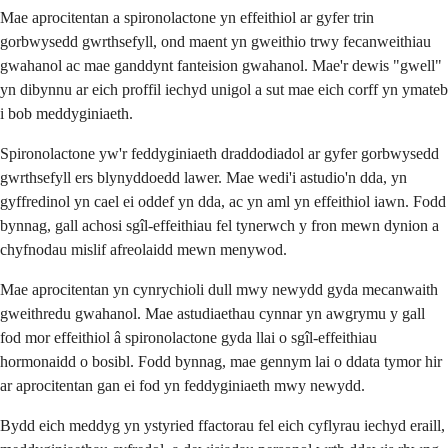
Mae aprocitentan a spironolactone yn effeithiol ar gyfer trin
gorbwysedd gwrthsefyll, ond maent yn gweithio trwy fecanweithiau
gwahanol ac mae ganddynt fanteision gwahanol. Mae'r dewis "gwell"
yn dibynnu ar eich proffil iechyd unigol a sut mae eich corff yn ymateb
i bob meddyginiaeth.
Spironolactone yw'r feddyginiaeth draddodiadol ar gyfer gorbwysedd
gwrthsefyll ers blynyddoedd lawer. Mae wedi'i astudio'n dda, yn
gyffredinol yn cael ei oddef yn dda, ac yn aml yn effeithiol iawn. Fodd
bynnag, gall achosi sgîl-effeithiau fel tynerwch y fron mewn dynion a
chyfnodau mislif afreolaidd mewn menywod.
Mae aprocitentan yn cynrychioli dull mwy newydd gyda mecanwaith
gweithredu gwahanol. Mae astudiaethau cynnar yn awgrymu y gall
fod mor effeithiol â spironolactone gyda llai o sgîl-effeithiau
hormonaidd o bosibl. Fodd bynnag, mae gennym lai o ddata tymor hir
ar aprocitentan gan ei fod yn feddyginiaeth mwy newydd.
Bydd eich meddyg yn ystyried ffactorau fel eich cyflyrau iechyd eraill,