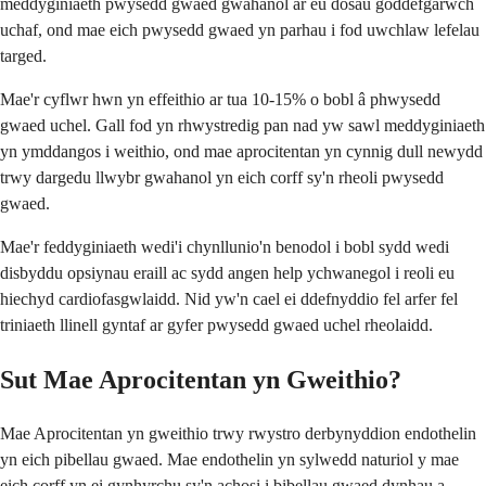
meddyginiaeth pwysedd gwaed gwahanol ar eu dosau goddefgarwch
uchaf, ond mae eich pwysedd gwaed yn parhau i fod uwchlaw lefelau
targed.
Mae'r cyflwr hwn yn effeithio ar tua 10-15% o bobl â phwysedd
gwaed uchel. Gall fod yn rhwystredig pan nad yw sawl meddyginiaeth
yn ymddangos i weithio, ond mae aprocitentan yn cynnig dull newydd
trwy dargedu llwybr gwahanol yn eich corff sy'n rheoli pwysedd
gwaed.
Mae'r feddyginiaeth wedi'i chynllunio'n benodol i bobl sydd wedi
disbyddu opsiynau eraill ac sydd angen help ychwanegol i reoli eu
hiechyd cardiofasgwlaidd. Nid yw'n cael ei ddefnyddio fel arfer fel
triniaeth llinell gyntaf ar gyfer pwysedd gwaed uchel rheolaidd.
Sut Mae Aprocitentan yn Gweithio?
Mae Aprocitentan yn gweithio trwy rwystro derbynyddion endothelin
yn eich pibellau gwaed. Mae endothelin yn sylwedd naturiol y mae
eich corff yn ei gynhyrchu sy'n achosi i bibellau gwaed dynhau a