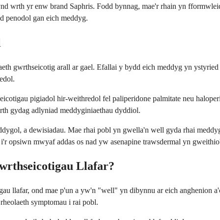
mynd wrth yr enw brand Saphris. Fodd bynnag, mae'r rhain yn fformwle
iad penodol gan eich meddyg.
l
 gwrthseicotig arall ar gael. Efallai y bydd eich meddyg yn ystyried g
redol.
seicotigau pigiadol hir-weithredol fel paliperidone palmitate neu halo
ferth gydag adlyniad meddyginiaethau dyddiol.
gol, a dewisiadau. Mae rhai pobl yn gwella'n well gyda rhai meddygi
i'r opsiwn mwyaf addas os nad yw asenapine trawsdermal yn gweithio'n
rthseicotigau Llafar?
gau llafar, ond mae p'un a yw'n "well" yn dibynnu ar eich anghenion a
a rheolaeth symptomau i rai pobl.