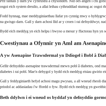
Prif fantais y darn yw cyfleustra a chysondeb. Nid oes angen i chi gof
osgoi eich system dreulio, a allai leihau cythruddiad stumog ac osgoi
Fodd bynnag, mae meddyginiaethau llafar yn cynnig mwy o hyblygrwydd
na gwisgo darn. Gall y darn achosi llid ar y croen i rai defnyddwyr, n
Bydd eich meddyg yn eich helpu i bwyso a mesur y ffactorau hyn yn seili
Cwestiynau a Ofynnir yn Aml am Asenapi
A yw Asenapine Trawsdermal yn Ddiogel i Bobl â Dia
Gellir defnyddio asenapine trawsdermal mewn pobl â diabetes, ond mae a
diabetes i rai pobl. Mae'n debygol y bydd eich meddyg eisiau gwirio 
Gall y feddyginiaeth hefyd achosi magu pwysau, a all wneud rheoli di
priodol ac addasiadau i'w ffordd o fyw. Bydd eich meddyg yn gweithio 
Beth ddylwn i ei wneud os byddaf yn defnyddio gor