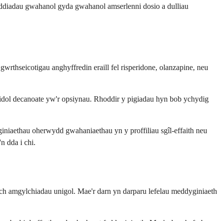
iddiadau gwahanol gyda gwahanol amserlenni dosio a dulliau
wrthseicotigau anghyffredin eraill fel risperidone, olanzapine, neu
peridol decanoate yw'r opsiynau. Rhoddir y pigiadau hyn bob ychydig
niaethau oherwydd gwahaniaethau yn y proffiliau sgîl-effaith neu
 dda i chi.
'ch amgylchiadau unigol. Mae'r darn yn darparu lefelau meddyginiaeth