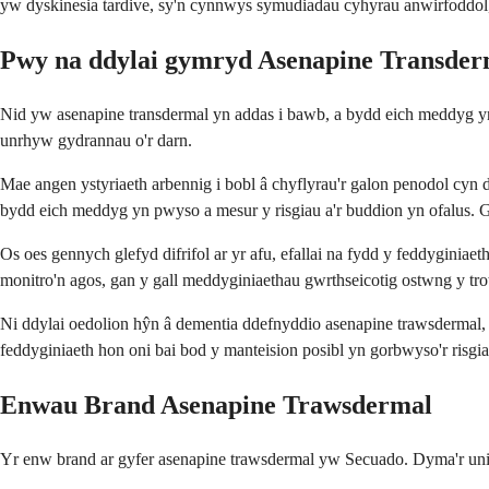
yw dyskinesia tardive, sy'n cynnwys symudiadau cyhyrau anwirfoddol,
Pwy na ddylai gymryd Asenapine Transder
Nid yw asenapine transdermal yn addas i bawb, a bydd eich meddyg yn
unrhyw gydrannau o'r darn.
Mae angen ystyriaeth arbennig i bobl â chyflyrau'r galon penodol cyn d
bydd eich meddyg yn pwyso a mesur y risgiau a'r buddion yn ofalus. Gal
Os oes gennych glefyd difrifol ar yr afu, efallai na fydd y feddyginia
monitro'n agos, gan y gall meddyginiaethau gwrthseicotig ostwng y tr
Ni ddylai oedolion hŷn â dementia ddefnyddio asenapine trawsdermal,
feddyginiaeth hon oni bai bod y manteision posibl yn gorbwyso'r risgiau 
Enwau Brand Asenapine Trawsdermal
Yr enw brand ar gyfer asenapine trawsdermal yw Secuado. Dyma'r unig 