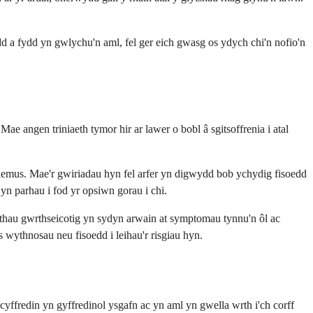
d a fydd yn gwlychu'n aml, fel ger eich gwasg os ydych chi'n nofio'n
e angen triniaeth tymor hir ar lawer o bobl â sgitsoffrenia i atal
blemus. Mae'r gwiriadau hyn fel arfer yn digwydd bob ychydig fisoedd
yn parhau i fod yr opsiwn gorau i chi.
aethau gwrthseicotig yn sydyn arwain at symptomau tynnu'n ôl ac
 wythnosau neu fisoedd i leihau'r risgiau hyn.
 cyffredin yn gyffredinol ysgafn ac yn aml yn gwella wrth i'ch corff