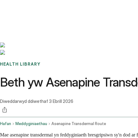
Benchmarks
Stories
FAQ
Sign up / Log in
HEALTH LIBRARY
Beth yw Asenapine Transde
Diweddarwyd ddiwethaf
3 Ebrill 2026
Hafan
Meddyginiaethau
Asenapine Transdermal Route
Mae asenapine transdermal yn feddyginiaeth bresgripsiwn sy'n dod ar f