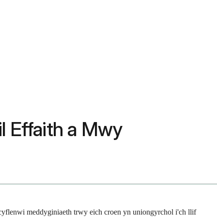
l Effaith a Mwy
cyflenwi meddyginiaeth trwy eich croen yn uniongyrchol i'ch llif