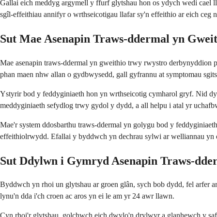
Gallai eich meddyg argymell y ffurf glytshau hon os ydych wedi cael l
sgîl-effeithiau annifyr o wrthseicotigau llafar sy'n effeithio ar eich ceg
Sut Mae Asenapin Traws-ddermal yn Gweit
Mae asenapin traws-ddermal yn gweithio trwy rwystro derbynyddion pe
phan maen nhw allan o gydbwysedd, gall gyfrannu at symptomau sgitso
Ystyrir bod y feddyginiaeth hon yn wrthseicotig cymharol gryf. Nid d
meddyginiaeth sefydlog trwy gydol y dydd, a all helpu i atal yr uchaf
Mae'r system ddosbarthu traws-ddermal yn golygu bod y feddyginiaeth 
effeithiolrwydd. Efallai y byddwch yn dechrau sylwi ar welliannau yn
Sut Ddylwn i Gymryd Asenapin Traws-dde
Byddwch yn rhoi un glytshau ar groen glân, sych bob dydd, fel arfer ar
lynu'n dda i'ch croen ac aros yn ei le am yr 24 awr llawn.
Cyn rhoi'r glytshau, golchwch eich dwylo'n drylwyr a glanhewch y safl