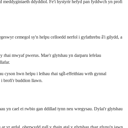
yd meddyginiaeth ddyddiol. Fe'i hystyrir hefyd pan fyddwch yn profi
wyr cemegol sy'n helpu celloedd nerfol i gyfathrebu â'i gilydd, a
y rhai mwyaf pwerus. Mae'r glytshau yn darparu lefelau
lafar.
 cyson hwn helpu i leihau rhai sgîl-effeithiau wrth gynnal
 brofi'r buddion llawn.
hau yn cael ei rwbio gan ddillad tynn neu wregysau. Dylai'r glytshau
 yr ardal, oherwydd gall y rhain atal y glytshau rhag glynu'n iawn.