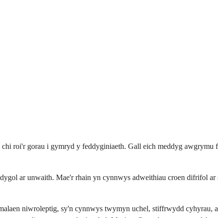
 i chi roi'r gorau i gymryd y feddyginiaeth. Gall eich meddyg awgrymu ff
ddygol ar unwaith. Mae'r rhain yn cynnwys adweithiau croen difrifol ar
 malaen niwroleptig, sy'n cynnwys twymyn uchel, stiffrwydd cyhyrau, a