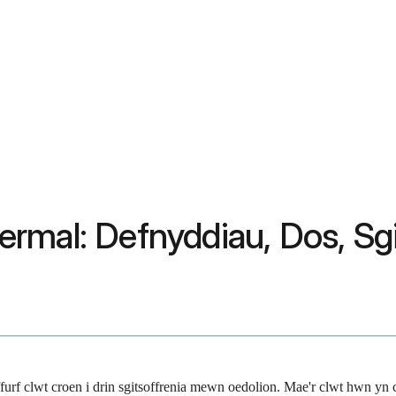
rmal: Defnyddiau, Dos, Sgi
furf clwt croen i drin sgitsoffrenia mewn oedolion. Mae'r clwt hwn yn 