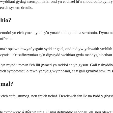
lwyddiant gydag asenapin llafar ond yn ei chael hi'n anodd cofio cymr
 neu'ch system dreulio.
hio?
nodol yn eich ymennydd sy'n ymateb i dopamin a serotonin. Dyma neges
ffrenia.
yma'r opsiwn mwyaf ysgafn sydd ar gael, ond nid yw ychwaith ymhlith 
bwyntiau a'r isafbwyntiau sy'n digwydd weithiau gyda meddyginiaethau l
yn mynd i mewn i'ch llif gwaed yn raddol ac yn gyson. Gall y rhyddhau
 eich symptomau o fewn ychydig wythnosau, er y gall gymryd sawl mis i
rmal?
 eich cefn, stumog, neu fraich uchaf. Dewiswch fan lle na fydd y glyts
e cymhwyso â dŵr yn unig. Osgoi defnyddio sebonau, eli, neu olewau ar