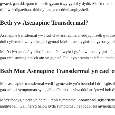
gwaed, gan ddarparu triniaeth gyson trwy gydol y dydd. Mae'n rhan o
rhithweledigaethau, rhithdybiau, a meddwl anghysbell.
Beth yw Asenapine Transdermal?
Asenapine transdermal yw ffurf clwt asenapine, meddyginiaeth gwrthsei
dull cyflenwi hwn yn helpu i gynnal lefelau meddyginiaeth gyson yn eich
Mae'r clwt yn defnyddio'ch croen fel llwybr i gyflenwi meddyginiaeth 
gan eich stumog neu'ch afu yn gyntaf. Gall hyn arwain at lefelau meddyg
Beth Mae Asenapine Transdermal yn cael e
Mae asenapine transdermal wedi'i gymeradwyo'n benodol i drin sgitso
gan achosi symptomau sy'n gallu effeithio'n sylweddol ar fywyd bob d
Mae'r feddyginiaeth yn helpu i reoli symptomau cadarnhaol sgitsoffre
anghysbell. Gall hefyd helpu gyda symptomau negyddol fel mynegiant e