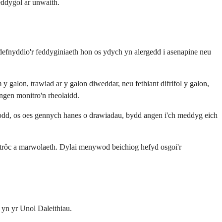
eddygol ar unwaith.
efnyddio'r feddyginiaeth hon os ydych yn alergedd i asenapine neu
galon, trawiad ar y galon diweddar, neu fethiant difrifol y galon,
angen monitro'n rheolaidd.
n modd, os oes gennych hanes o drawiadau, bydd angen i'ch meddyg eich
strôc a marwolaeth. Dylai menywod beichiog hefyd osgoi'r
 yn yr Unol Daleithiau.