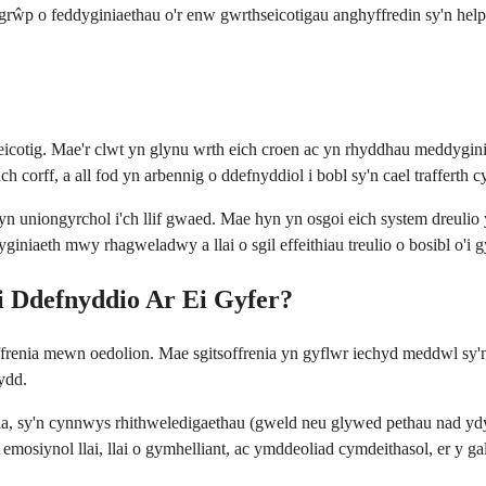
 grŵp o feddyginiaethau o'r enw gwrthseicotigau anghyffredin sy'n he
cotig. Mae'r clwt yn glynu wrth eich croen ac yn rhyddhau meddyginiaet
 corff, a all fod yn arbennig o ddefnyddiol i bobl sy'n cael trafferth 
yn uniongyrchol i'ch llif gwaed. Mae hyn yn osgoi eich system dreulio
iniaeth mwy rhagweladwy a llai o sgil effeithiau treulio o bosibl o'i gy
i Ddefnyddio Ar Ei Gyfer?
ffrenia mewn oedolion. Mae sgitsoffrenia yn gyflwr iechyd meddwl sy'
ydd.
nia, sy'n cynnwys rhithweledigaethau (gweld neu glywed pethau nad ydy
mosiynol llai, llai o gymhelliant, ac ymddeoliad cymdeithasol, er y 