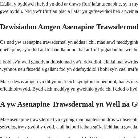
Efallai y byddwch hefyd yn dod ar draws ffurf lafar asenapine, sy'n 
gweinyddu. Nid yw'r ffurfiau plac a llafar yn gyfnewidiol heb arwein
Dewisiadau Amgen Asenapine Trawsderma
Os nad yw asenapine trawsdermal yn addas i chi, mae sawl meddyginiaeth
quetiapine, sy'n dod ar ffurfiau llafar ac rhai ar ffurf pigiadau hir-weith
I bobl sy'n well ganddynt ddosio nad yw'n ddyddiol, efallai mai gwrth
wythnos neu fisoedd a gallant fod yn ddefnyddiol i bobl sy'n cael traf
Mae'r dewis amgen yn dibynnu ar eich symptomau penodol, hanes meddy
effeithiolrwydd. Bydd eich meddyg yn gweithio gyda chi i ddod o hyd 
A yw Asenapine Trawsdermal yn Well na Gw
Mae asenapine trawsdermal yn cynnig rhai manteision dros wrthseicoti
sefydlog trwy gydol y dydd, a all helpu i leihau sgîl-effeithiau a gwell