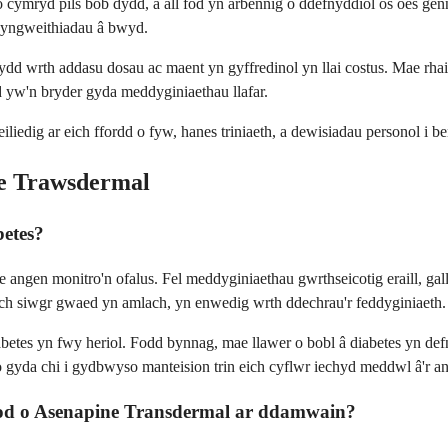
io cymryd pils bob dydd, a all fod yn arbennig o ddefnyddiol os oes ge
 rhyngweithiadau â bwyd.
 wrth addasu dosau ac maent yn gyffredinol yn llai costus. Mae rhai 
ad yw'n bryder gyda meddyginiaethau llafar.
edig ar eich ffordd o fyw, hanes triniaeth, a dewisiadau personol i bend
ne Trawsdermal
betes?
ngen monitro'n ofalus. Fel meddyginiaethau gwrthseicotig eraill, gall 
eich siwgr gwaed yn amlach, yn enwedig wrth ddechrau'r feddyginiaeth.
abetes yn fwy heriol. Fodd bynnag, mae llawer o bobl â diabetes yn d
gyda chi i gydbwyso manteision trin eich cyflwr iechyd meddwl â'r ang
mod o Asenapine Transdermal ar ddamwain?