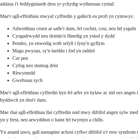
addasu i'r feddyginiaeth dros yr ychydig wythnosau cyntaf.
Mae'r sgîl-effeithiau mwyaf cyffredin y gallech eu profi yn cynnwys:
Adweithiau croen ar safle'r darn, fel cochni, cosi, neu lid ysgafn
Cysgadrwydd neu deimlo'n flinedig yn ystod y dydd
Pendro, yn enwedig wrth sefyll i fyny'n gyflym
Magu pwysau, sy'n tueddu i fod yn raddol
Cur pen
Cyfog neu stumog drist
Rhwymedd
Gwefusau sych
Mae'r sgîl-effeithiau cyffredin hyn fel arfer yn hylaw ac nid oes angen
byddwch yn rhoi'r darn.
Mae rhai sgîl-effeithiau llai cyffredin ond mwy difrifol angen sylw me
yn y frest, neu arwyddion o haint fel twymyn a chills.
Yn anaml iawn, gall asenapine achosi cyflwr difrifol o'r enw syndrom