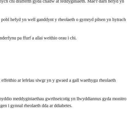
nnych chi drafferth gyda chadw at feddyginiaeth. Mae'r darn hefyd yn
pobl hefyd yn well ganddynt y rheolaeth o gymryd pilsen yn hytrach
erfynu pa ffurf a allai weithio orau i chi.
effeithio ar lefelau siwgr yn y gwaed a gall waethygu rheolaeth
efnyddio meddyginiaethau gwrthseicotig yn llwyddiannus gyda monitro
en i gynnal rheolaeth dda ar ddiabetes.