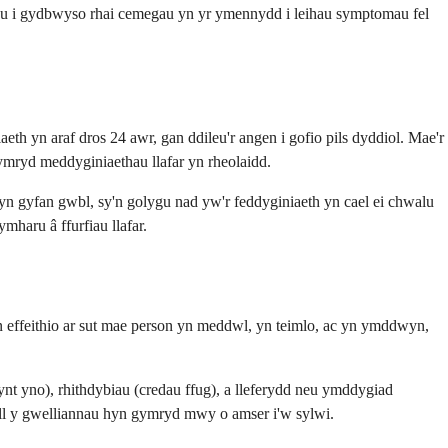
lpu i gydbwyso rhai cemegau yn yr ymennydd i leihau symptomau fel
h yn araf dros 24 awr, gan ddileu'r angen i gofio pils dyddiol. Mae'r
cymryd meddyginiaethau llafar yn rheolaidd.
 yn gyfan gwbl, sy'n golygu nad yw'r feddyginiaeth yn cael ei chwalu
mharu â ffurfiau llafar.
n effeithio ar sut mae person yn meddwl, yn teimlo, ac yn ymddwyn,
nt yno), rhithdybiau (credau ffug), a lleferydd neu ymddygiad
gall y gwelliannau hyn gymryd mwy o amser i'w sylwi.