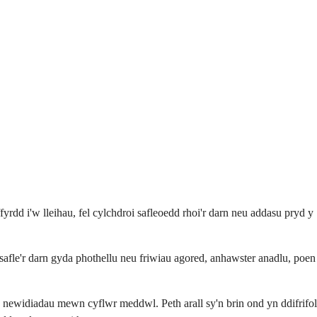
yrdd i'w lleihau, fel cylchdroi safleoedd rhoi'r darn neu addasu pryd y
 safle'r darn gyda phothellu neu friwiau agored, anhawster anadlu, poen
 newidiadau mewn cyflwr meddwl. Peth arall sy'n brin ond yn ddifrifol