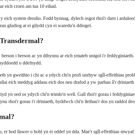
 eich croen am tua 10 eiliad.
 eich system dreulio. Fodd bynnag, dylech osgoi rhoi'r darn i ardaloed
au gludiog at ei gilydd cyn ei waredu'n ddiogel.
 Transdermal?
rson i berson ac yn dibynnu ar eich ymateb unigol i'r feddyginiaeth. Ma
ynyddoedd o ddefnydd.
h yn gweithio i chi ac a ydych chi'n profi unrhyw sgîl-effeithiau pro
allai eich meddyg addasu eich dos neu drafod a yw parhau â'r driniaeth 
hyd yn oed os ydych chi'n teimlo'n well. Gall rhoi'r gorau i feddygini
rhoi'r gorau i'r driniaeth, byddwch chi'n lleihau'r dos yn raddol dros
rmal?
u, er bod llawer o bobl yn ei oddef yn dda. Mae'r sgîl-effeithiau mwyaf