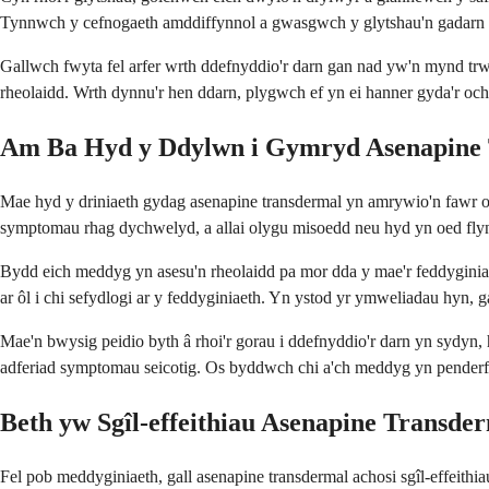
Tynnwch y cefnogaeth amddiffynnol a gwasgwch y glytshau'n gadarn ar
Gallwch fwyta fel arfer wrth ddefnyddio'r darn gan nad yw'n mynd trwy
rheolaidd. Wrth dynnu'r hen ddarn, plygwch ef yn ei hanner gyda'r ochr
Am Ba Hyd y Ddylwn i Gymryd Asenapine
Mae hyd y driniaeth gydag asenapine transdermal yn amrywio'n fawr o be
symptomau rhag dychwelyd, a allai olygu misoedd neu hyd yn oed fl
Bydd eich meddyg yn asesu'n rheolaidd pa mor dda y mae'r feddyginiaet
ar ôl i chi sefydlogi ar y feddyginiaeth. Yn ystod yr ymweliadau hyn, g
Mae'n bwysig peidio byth â rhoi'r gorau i ddefnyddio'r darn yn sydyn, 
adferiad symptomau seicotig. Os byddwch chi a'ch meddyg yn penderfynu 
Beth yw Sgîl-effeithiau Asenapine Transde
Fel pob meddyginiaeth, gall asenapine transdermal achosi sgîl-effeithia