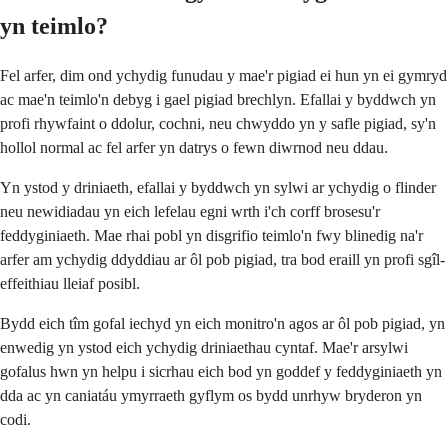
yn teimlo?
Fel arfer, dim ond ychydig funudau y mae'r pigiad ei hun yn ei gymryd
ac mae'n teimlo'n debyg i gael pigiad brechlyn. Efallai y byddwch yn
profi rhywfaint o ddolur, cochni, neu chwyddo yn y safle pigiad, sy'n
hollol normal ac fel arfer yn datrys o fewn diwrnod neu ddau.
Yn ystod y driniaeth, efallai y byddwch yn sylwi ar ychydig o flinder
neu newidiadau yn eich lefelau egni wrth i'ch corff brosesu'r
feddyginiaeth. Mae rhai pobl yn disgrifio teimlo'n fwy blinedig na'r
arfer am ychydig ddyddiau ar ôl pob pigiad, tra bod eraill yn profi sgîl-
effeithiau lleiaf posibl.
Bydd eich tîm gofal iechyd yn eich monitro'n agos ar ôl pob pigiad, yn
enwedig yn ystod eich ychydig driniaethau cyntaf. Mae'r arsylwi
gofalus hwn yn helpu i sicrhau eich bod yn goddef y feddyginiaeth yn
dda ac yn caniatáu ymyrraeth gyflym os bydd unrhyw bryderon yn
codi.