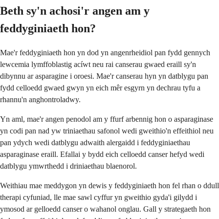
Beth sy'n achosi'r angen am y
feddyginiaeth hon?
Mae'r feddyginiaeth hon yn dod yn angenrheidiol pan fydd gennych
lewcemia lymffoblastig acíwt neu rai canserau gwaed eraill sy'n
dibynnu ar asparagine i oroesi. Mae'r canserau hyn yn datblygu pan
fydd celloedd gwaed gwyn yn eich mêr esgyrn yn dechrau tyfu a
rhannu'n anghontroladwy.
Yn aml, mae'r angen penodol am y ffurf arbennig hon o asparaginase
yn codi pan nad yw triniaethau safonol wedi gweithio'n effeithiol neu
pan ydych wedi datblygu adwaith alergaidd i feddyginiaethau
asparaginase eraill. Efallai y bydd eich celloedd canser hefyd wedi
datblygu ymwrthedd i driniaethau blaenorol.
Weithiau mae meddygon yn dewis y feddyginiaeth hon fel rhan o ddull
therapi cyfuniad, lle mae sawl cyffur yn gweithio gyda'i gilydd i
ymosod ar gelloedd canser o wahanol onglau. Gall y strategaeth hon