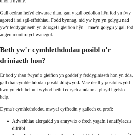
unol â hynny.
Gall oedran hefyd chwarae rhan, gan y gall oedolion hŷn fod yn fwy
agored i rai sgîl-effeithiau. Fodd bynnag, nid yw hyn yn golygu nad
yw'r feddyginiaeth yn ddiogel i gleifion hŷn – mae'n golygu y gall fod
angen monitro ychwanegol.
Beth yw'r cymhlethdodau posibl o'r
driniaeth hon?
Er bod y rhan fwyaf o gleifion yn goddef y feddyginiaeth hon yn dda,
gall rhai cymhlethdodau posibl ddigwydd. Mae deall y posibilrwydd
hwn yn eich helpu i wybod beth i edrych amdano a phryd i geisio
help.
Dyma'r cymhlethdodau mwyaf cyffredin y gallech eu profi:
Adweithiau alergaidd yn amrywio o frech ysgafn i anaffylacsis
difrifol