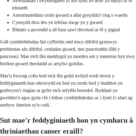
Newidiadau i swyddogaeth yr afu sydd fel arfer yn datrys ar ôl
triniaeth
Annormaleddau ceulo gwaed a allai gynyddu'r risg o waedu
Cynnydd dros dro yn lefelau siwgr yn y gwaed
Blinder a gwendid a all bara sawl diwrnod ar ôl y pigiad
Gall cymhlethdodau llai cyffredin ond mwy difrifol gynnwys
problemau afu difrifol, ceuladau gwaed, neu pancreatitis (llid y
pancreas). Mae eich tîm meddygol yn monitro am y materion hyn trwy
brofion gwaed rheolaidd ac arsylwi gofalus.
Mae'n bwysig cofio bod eich tîm gofal iechyd wedi dewis y
feddyginiaeth hon oherwydd eu bod yn credu bod y buddion yn
gorbwyso'r risgiau ar gyfer eich sefyllfa benodol. Byddant yn
gweithio'n agos gyda chi i leihau cymhlethdodau ac i fynd i'r afael ag
unrhyw faterion sy'n codi.
Sut mae'r feddyginiaeth hon yn cymharu â
thriniaethau canser eraill?