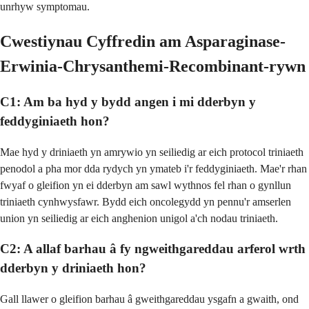
unrhyw symptomau.
Cwestiynau Cyffredin am Asparaginase-
Erwinia-Chrysanthemi-Recombinant-rywn
C1: Am ba hyd y bydd angen i mi dderbyn y
feddyginiaeth hon?
Mae hyd y driniaeth yn amrywio yn seiliedig ar eich protocol triniaeth
penodol a pha mor dda rydych yn ymateb i'r feddyginiaeth. Mae'r rhan
fwyaf o gleifion yn ei dderbyn am sawl wythnos fel rhan o gynllun
triniaeth cynhwysfawr. Bydd eich oncolegydd yn pennu'r amserlen
union yn seiliedig ar eich anghenion unigol a'ch nodau triniaeth.
C2: A allaf barhau â fy ngweithgareddau arferol wrth
dderbyn y driniaeth hon?
Gall llawer o gleifion barhau â gweithgareddau ysgafn a gwaith, ond