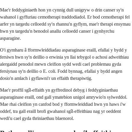
Mae'r feddyginiaeth hon yn cynnig dull unigryw o drin canser sy'n
wahanol i gyffuriau cemotherapi traddodiadol. Er bod cemotherapi fel
arfer yn targedu celloedd sy'n rhannu'n gyflym, mae'r therapi ensymau
hwn yn targedu'n benodol anallu celloedd canser i gynhyrchu
asparagine.
O'i gymharu â fformwleiddiadau asparaginase eraill, efallai y bydd y
fersiwn hwn sy'n deillio o erwinia yn llai tebygol o achosi adweithiau
alergaidd penodol mewn cleifion sydd wedi cael problemau gyda
fersiynau sy'n deillio o E. coli. Fodd bynnag, efallai y bydd angen
dosio'n amlach i gyflawni'r un effaith therapiwtig.
Mae'r proffil sgîl-effaith yn gyffredinol debyg i feddyginiaethau
asparaginase eraill, ond gall ymatebion unigol amrywio'n sylweddol.
Mae rhai cleifion yn canfod bod y fformwleiddiad hwn yn haws i'w
oddef, tra gall eraill brofi gwahanol sgîl-effeithiau nag yr oeddent
wedi'u cael gyda thriniaethau blaenorol.