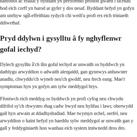
hanfodol ac efallai y byddant yn perfformio profion gwaed i sicrhau
bod eich corff yn barod ar gyfer y dos nesaf. Byddant hefyd yn gofyn
am unrhyw sgîl-effeithiau rydych chi wedi'u profi ers eich triniaeth
ddiwethaf.
Pryd ddylwn i gysylltu â fy nghyflenwr
gofal iechyd?
Dylech gysylltu â'ch tîm gofal iechyd ar unwaith os byddwch yn
datblygu arwyddion o adwaith alergaidd, gan gynnwys anhawster
anadlu, chwyddo'ch wyneb neu'ch gwddf, neu frech eang. Mae'r
symptomau hyn yn gofyn am sylw meddygol brys.
Ffoniwch eich meddyg os byddwch yn profi cyfog neu chwydu
difrifol sy'ch rhwystro rhag cadw bwyd neu hylifau i lawr, oherwydd
gall hyn arwain at ddadhydradiad. Mae twymyn uchel, oerfel, neu
arwyddion o haint hefyd yn haeddu sylw meddygol ar unwaith gan y
gall y feddyginiaeth hon wanhau eich system imiwnedd dros dro.