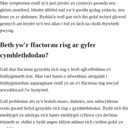
Mae symptomau eraill sy'n peri pryder yn cynnwys gwaedu neu
gleisio anarferol, blinder difrifol nad yw'n gwella gydag ymlacio, neu
boen yn yr abdomen. Byddai'n well gan eich tîm gofal iechyd glywed
gennych am bryder sy'n troi allan i fod yn fach na cholli rhywbeth
pwysig.
Beth yw'r ffactorau risg ar gyfer
cymhlethdodau?
Gall rhai ffactorau gynyddu eich risg o brofi sgîl-effeithiau o'r
feddyginiaeth hon. Mae cael hanes o adweithiau alergaidd i
feddyginiaethau asparaginase eraill yn un o'r ffactorau risg mwyaf
arwyddocaol i'w hystyried.
Gall problemau afu sy'n bodoli eisoes, diabetes, neu anhwylderau
ceulo gwaed hefyd gynyddu eich risg o gymhlethdodau. Bydd eich tîm
meddygol yn adolygu eich hanes meddygol cyflawn cyn dechrau
triniaeth ac efallai y bydd angen iddynt addasu eich cynllun gofal yn