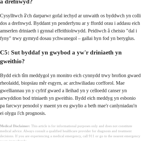
a drefnwyd?
Cysylltwch â'ch darparwr gofal iechyd ar unwaith os byddwch yn colli
dos a drefnwyd. Byddant yn penderfynu ar y ffordd orau i addasu eich
amserlen driniaeth i gynnal effeithiolrwydd. Peidiwch â cheisio "dal i
fyny" trwy gymryd dosau ychwanegol – gallai hyn fod yn beryglus.
C5: Sut byddaf yn gwybod a yw'r driniaeth yn
gweithio?
Bydd eich tîm meddygol yn monitro eich cynnydd trwy brofion gwaed
rheolaidd, biopsïau mêr esgyrn, ac archwiliadau corfforol. Mae
gwelliannau yn y cyfrif gwaed a lleihad yn y celloedd canser yn
arwyddion bod triniaeth yn gweithio. Bydd eich meddyg yn esbonio
pa farcwyr penodol y maent yn eu gwylio a beth mae'r canlyniadau'n
ei olygu i'ch prognosis.
Medical Disclaimer:
This article is for informational purposes only and does not constitute
medical advice. Always consult a qualified healthcare provider for diagnosis and treatment
decisions. If you are experiencing a medical emergency, call 911 or go to the nearest emergency
room immediately.