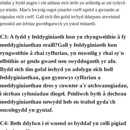
efallai y bydd angen i chi addasu eich trefn yn seiliedig ar sut rydych
yn teimlo. Mae'n bwysig osgoi ymarfer corff egnïol a gwrando ar
signalau eich corff. Gall eich tîm gofal iechyd ddarparu arweiniad
penodol am lefelau gweithgarwch yn ystod triniaeth.
C3: A fydd y feddyginiaeth hon yn rhyngweithio â fy
meddyginiaethau eraill?Gall y feddyginiaeth hon
ryngweithio â rhai cyffuriau, yn enwedig y rhai sy'n
effeithio ar geulo gwaed neu swyddogaeth yr afu.
Bydd eich tîm gofal iechyd yn adolygu eich holl
feddyginiaethau, gan gynnwys cyffuriau a
meddyginiaethau dros y cownter a'r atchwanegiadau,
i sicrhau cyfuniadau diogel. Peidiwch byth â dechrau
meddyginiaethau newydd heb eu trafod gyda'ch
oncolegydd yn gyntaf.
C4: Beth ddylwn i ei wneud os byddaf yn colli pigiad