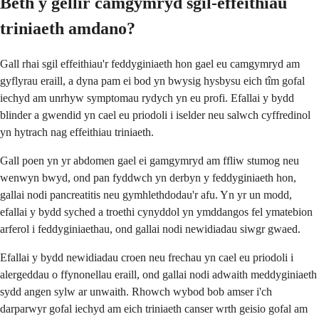
Beth y gellir camgymryd sgîl-effeithiau
triniaeth amdano?
Gall rhai sgil effeithiau'r feddyginiaeth hon gael eu camgymryd am
gyflyrau eraill, a dyna pam ei bod yn bwysig hysbysu eich tîm gofal
iechyd am unrhyw symptomau rydych yn eu profi. Efallai y bydd
blinder a gwendid yn cael eu priodoli i iselder neu salwch cyffredinol
yn hytrach nag effeithiau triniaeth.
Gall poen yn yr abdomen gael ei gamgymryd am ffliw stumog neu
wenwyn bwyd, ond pan fyddwch yn derbyn y feddyginiaeth hon,
gallai nodi pancreatitis neu gymhlethdodau'r afu. Yn yr un modd,
efallai y bydd syched a troethi cynyddol yn ymddangos fel ymatebion
arferol i feddyginiaethau, ond gallai nodi newidiadau siwgr gwaed.
Efallai y bydd newidiadau croen neu frechau yn cael eu priodoli i
alergeddau o ffynonellau eraill, ond gallai nodi adwaith meddyginiaeth
sydd angen sylw ar unwaith. Rhowch wybod bob amser i'ch
darparwyr gofal iechyd am eich triniaeth canser wrth geisio gofal am