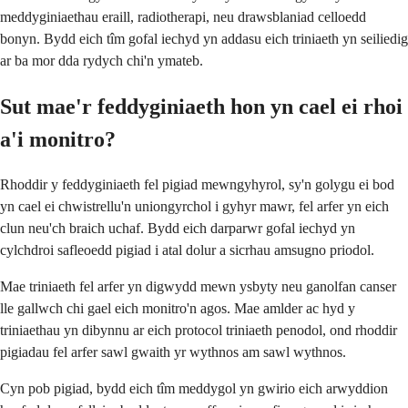
meddyginiaethau eraill, radiotherapi, neu drawsblaniad celloedd
bonyn. Bydd eich tîm gofal iechyd yn addasu eich triniaeth yn seiliedig
ar ba mor dda rydych chi'n ymateb.
Sut mae'r feddyginiaeth hon yn cael ei rhoi
a'i monitro?
Rhoddir y feddyginiaeth fel pigiad mewngyhyrol, sy'n golygu ei bod
yn cael ei chwistrellu'n uniongyrchol i gyhyr mawr, fel arfer yn eich
clun neu'ch braich uchaf. Bydd eich darparwr gofal iechyd yn
cylchdroi safleoedd pigiad i atal dolur a sicrhau amsugno priodol.
Mae triniaeth fel arfer yn digwydd mewn ysbyty neu ganolfan canser
lle gallwch chi gael eich monitro'n agos. Mae amlder ac hyd y
triniaethau yn dibynnu ar eich protocol triniaeth penodol, ond rhoddir
pigiadau fel arfer sawl gwaith yr wythnos am sawl wythnos.
Cyn pob pigiad, bydd eich tîm meddygol yn gwirio eich arwyddion