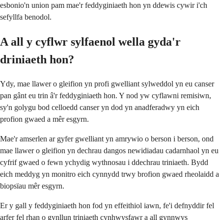
esbonio'n union pam mae'r feddyginiaeth hon yn ddewis cywir i'ch
sefyllfa benodol.
A all y cyflwr sylfaenol wella gyda'r
driniaeth hon?
Ydy, mae llawer o gleifion yn profi gwelliant sylweddol yn eu canser
pan gânt eu trin â'r feddyginiaeth hon. Y nod yw cyflawni remisiwn,
sy'n golygu bod celloedd canser yn dod yn anadferadwy yn eich
profion gwaed a mêr esgyrn.
Mae'r amserlen ar gyfer gwelliant yn amrywio o berson i berson, ond
mae llawer o gleifion yn dechrau dangos newidiadau cadarnhaol yn eu
cyfrif gwaed o fewn ychydig wythnosau i ddechrau triniaeth. Bydd
eich meddyg yn monitro eich cynnydd trwy brofion gwaed rheolaidd a
biopsïau mêr esgyrn.
Er y gall y feddyginiaeth hon fod yn effeithiol iawn, fe'i defnyddir fel
arfer fel rhan o gynllun triniaeth cynhwysfawr a all gynnwys