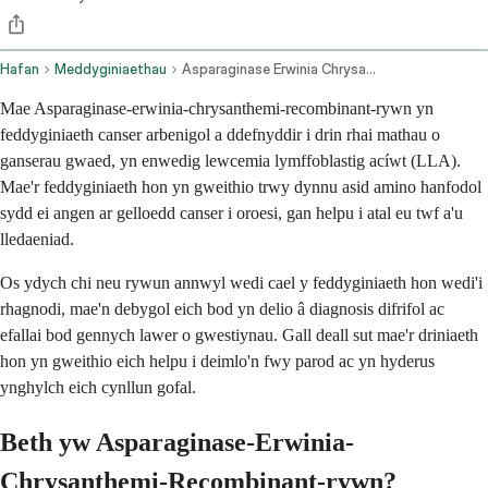
Hafan
Meddyginiaethau
Asparaginase Erwinia Chrysanthemi Recombinant Rywn Intramuscular Route
Mae Asparaginase-erwinia-chrysanthemi-recombinant-rywn yn
feddyginiaeth canser arbenigol a ddefnyddir i drin rhai mathau o
ganserau gwaed, yn enwedig lewcemia lymffoblastig acíwt (LLA).
Mae'r feddyginiaeth hon yn gweithio trwy dynnu asid amino hanfodol
sydd ei angen ar gelloedd canser i oroesi, gan helpu i atal eu twf a'u
lledaeniad.
Os ydych chi neu rywun annwyl wedi cael y feddyginiaeth hon wedi'i
rhagnodi, mae'n debygol eich bod yn delio â diagnosis difrifol ac
efallai bod gennych lawer o gwestiynau. Gall deall sut mae'r driniaeth
hon yn gweithio eich helpu i deimlo'n fwy parod ac yn hyderus
ynghylch eich cynllun gofal.
Beth yw Asparaginase-Erwinia-
Chrysanthemi-Recombinant-rywn?