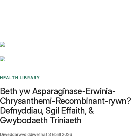
Benchmarks
Stories
FAQ
Sign up / Log in
HEALTH LIBRARY
Beth yw Asparaginase-Erwinia-
Chrysanthemi-Recombinant-rywn?
Defnyddiau, Sgil Effaith, &
Gwybodaeth Triniaeth
Diweddarwyd ddiwethaf
3 Ebrill 2026