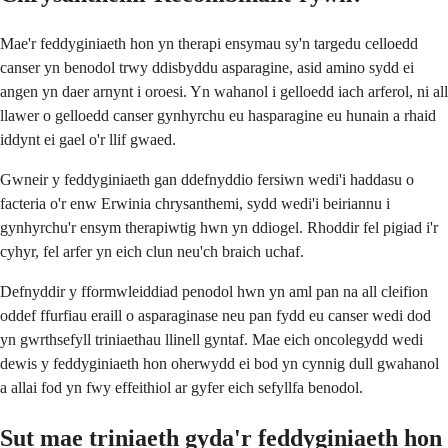
Mae'r feddyginiaeth hon yn therapi ensymau sy'n targedu celloedd
canser yn benodol trwy ddisbyddu asparagine, asid amino sydd ei
angen yn daer arnynt i oroesi. Yn wahanol i gelloedd iach arferol, ni all
llawer o gelloedd canser gynhyrchu eu hasparagine eu hunain a rhaid
iddynt ei gael o'r llif gwaed.
Gwneir y feddyginiaeth gan ddefnyddio fersiwn wedi'i haddasu o
facteria o'r enw Erwinia chrysanthemi, sydd wedi'i beiriannu i
gynhyrchu'r ensym therapiwtig hwn yn ddiogel. Rhoddir fel pigiad i'r
cyhyr, fel arfer yn eich clun neu'ch braich uchaf.
Defnyddir y fformwleiddiad penodol hwn yn aml pan na all cleifion
oddef ffurfiau eraill o asparaginase neu pan fydd eu canser wedi dod
yn gwrthsefyll triniaethau llinell gyntaf. Mae eich oncolegydd wedi
dewis y feddyginiaeth hon oherwydd ei bod yn cynnig dull gwahanol
a allai fod yn fwy effeithiol ar gyfer eich sefyllfa benodol.
Sut mae triniaeth gyda'r feddyginiaeth hon