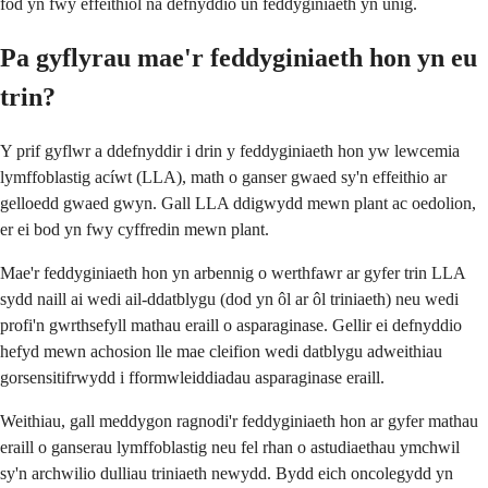
fod yn fwy effeithiol na defnyddio un feddyginiaeth yn unig.
Pa gyflyrau mae'r feddyginiaeth hon yn eu
trin?
Y prif gyflwr a ddefnyddir i drin y feddyginiaeth hon yw lewcemia
lymffoblastig acíwt (LLA), math o ganser gwaed sy'n effeithio ar
gelloedd gwaed gwyn. Gall LLA ddigwydd mewn plant ac oedolion,
er ei bod yn fwy cyffredin mewn plant.
Mae'r feddyginiaeth hon yn arbennig o werthfawr ar gyfer trin LLA
sydd naill ai wedi ail-ddatblygu (dod yn ôl ar ôl triniaeth) neu wedi
profi'n gwrthsefyll mathau eraill o asparaginase. Gellir ei defnyddio
hefyd mewn achosion lle mae cleifion wedi datblygu adweithiau
gorsensitifrwydd i fformwleiddiadau asparaginase eraill.
Weithiau, gall meddygon ragnodi'r feddyginiaeth hon ar gyfer mathau
eraill o ganserau lymffoblastig neu fel rhan o astudiaethau ymchwil
sy'n archwilio dulliau triniaeth newydd. Bydd eich oncolegydd yn