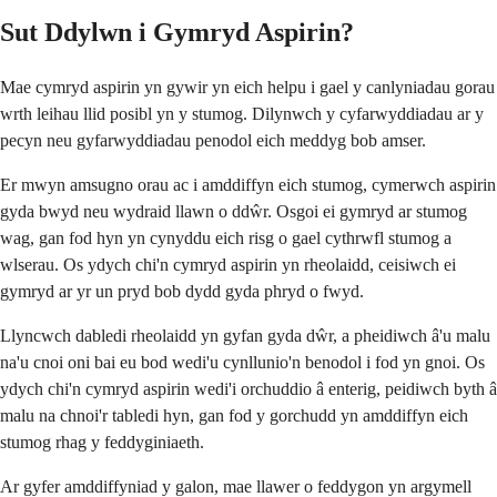
Sut Ddylwn i Gymryd Aspirin?
Mae cymryd aspirin yn gywir yn eich helpu i gael y canlyniadau gorau
wrth leihau llid posibl yn y stumog. Dilynwch y cyfarwyddiadau ar y
pecyn neu gyfarwyddiadau penodol eich meddyg bob amser.
Er mwyn amsugno orau ac i amddiffyn eich stumog, cymerwch aspirin
gyda bwyd neu wydraid llawn o ddŵr. Osgoi ei gymryd ar stumog
wag, gan fod hyn yn cynyddu eich risg o gael cythrwfl stumog a
wlserau. Os ydych chi'n cymryd aspirin yn rheolaidd, ceisiwch ei
gymryd ar yr un pryd bob dydd gyda phryd o fwyd.
Llyncwch dabledi rheolaidd yn gyfan gyda dŵr, a pheidiwch â'u malu
na'u cnoi oni bai eu bod wedi'u cynllunio'n benodol i fod yn gnoi. Os
ydych chi'n cymryd aspirin wedi'i orchuddio â enterig, peidiwch byth â
malu na chnoi'r tabledi hyn, gan fod y gorchudd yn amddiffyn eich
stumog rhag y feddyginiaeth.
Ar gyfer amddiffyniad y galon, mae llawer o feddygon yn argymell