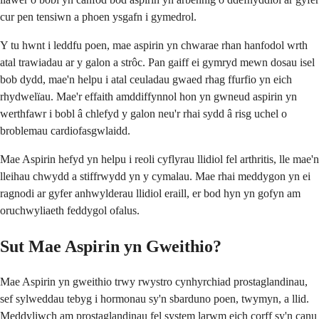
cur pen tensiwn a phoen ysgafn i gymedrol.
Y tu hwnt i leddfu poen, mae aspirin yn chwarae rhan hanfodol wrth
atal trawiadau ar y galon a strôc. Pan gaiff ei gymryd mewn dosau isel
bob dydd, mae'n helpu i atal ceuladau gwaed rhag ffurfio yn eich
rhydwelïau. Mae'r effaith amddiffynnol hon yn gwneud aspirin yn
werthfawr i bobl â chlefyd y galon neu'r rhai sydd â risg uchel o
broblemau cardiofasgwlaidd.
Mae Aspirin hefyd yn helpu i reoli cyflyrau llidiol fel arthritis, lle mae'n
lleihau chwydd a stiffrwydd yn y cymalau. Mae rhai meddygon yn ei
ragnodi ar gyfer anhwylderau llidiol eraill, er bod hyn yn gofyn am
oruchwyliaeth feddygol ofalus.
Sut Mae Aspirin yn Gweithio?
Mae Aspirin yn gweithio trwy rwystro cynhyrchiad prostaglandinau,
sef sylweddau tebyg i hormonau sy'n sbarduno poen, twymyn, a llid.
Meddyliwch am prostaglandinau fel system larwm eich corff sy'n canu