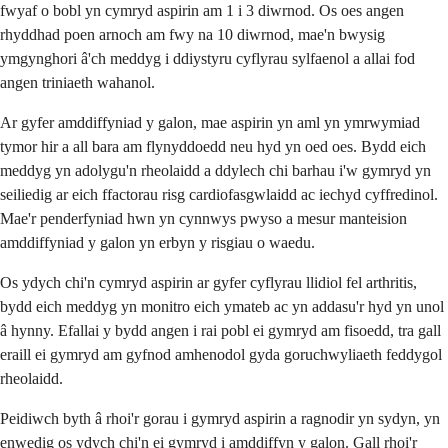
fwyaf o bobl yn cymryd aspirin am 1 i 3 diwrnod. Os oes angen
rhyddhad poen arnoch am fwy na 10 diwrnod, mae'n bwysig
ymgynghori â'ch meddyg i ddiystyru cyflyrau sylfaenol a allai fod
angen triniaeth wahanol.
Ar gyfer amddiffyniad y galon, mae aspirin yn aml yn ymrwymiad
tymor hir a all bara am flynyddoedd neu hyd yn oed oes. Bydd eich
meddyg yn adolygu'n rheolaidd a ddylech chi barhau i'w gymryd yn
seiliedig ar eich ffactorau risg cardiofasgwlaidd ac iechyd cyffredinol.
Mae'r penderfyniad hwn yn cynnwys pwyso a mesur manteision
amddiffyniad y galon yn erbyn y risgiau o waedu.
Os ydych chi'n cymryd aspirin ar gyfer cyflyrau llidiol fel arthritis,
bydd eich meddyg yn monitro eich ymateb ac yn addasu'r hyd yn unol
â hynny. Efallai y bydd angen i rai pobl ei gymryd am fisoedd, tra gall
eraill ei gymryd am gyfnod amhenodol gyda goruchwyliaeth feddygol
rheolaidd.
Peidiwch byth â rhoi'r gorau i gymryd aspirin a ragnodir yn sydyn, yn
enwedig os ydych chi'n ei gymryd i amddiffyn y galon. Gall rhoi'r