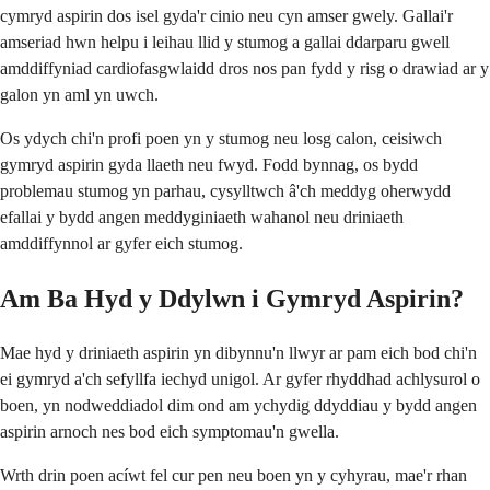
cymryd aspirin dos isel gyda'r cinio neu cyn amser gwely. Gallai'r
amseriad hwn helpu i leihau llid y stumog a gallai ddarparu gwell
amddiffyniad cardiofasgwlaidd dros nos pan fydd y risg o drawiad ar y
galon yn aml yn uwch.
Os ydych chi'n profi poen yn y stumog neu losg calon, ceisiwch
gymryd aspirin gyda llaeth neu fwyd. Fodd bynnag, os bydd
problemau stumog yn parhau, cysylltwch â'ch meddyg oherwydd
efallai y bydd angen meddyginiaeth wahanol neu driniaeth
amddiffynnol ar gyfer eich stumog.
Am Ba Hyd y Ddylwn i Gymryd Aspirin?
Mae hyd y driniaeth aspirin yn dibynnu'n llwyr ar pam eich bod chi'n
ei gymryd a'ch sefyllfa iechyd unigol. Ar gyfer rhyddhad achlysurol o
boen, yn nodweddiadol dim ond am ychydig ddyddiau y bydd angen
aspirin arnoch nes bod eich symptomau'n gwella.
Wrth drin poen acíwt fel cur pen neu boen yn y cyhyrau, mae'r rhan