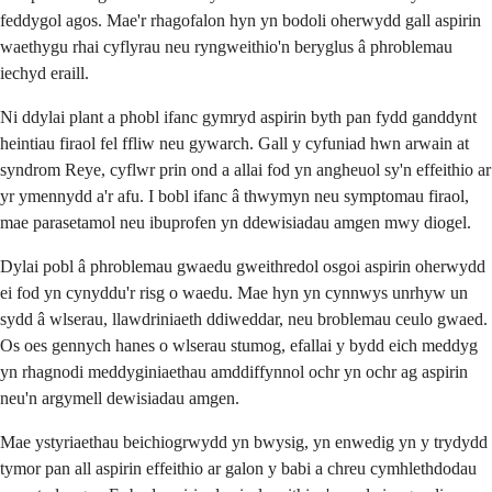
feddygol agos. Mae'r rhagofalon hyn yn bodoli oherwydd gall aspirin
waethygu rhai cyflyrau neu ryngweithio'n beryglus â phroblemau
iechyd eraill.
Ni ddylai plant a phobl ifanc gymryd aspirin byth pan fydd ganddynt
heintiau firaol fel ffliw neu gywarch. Gall y cyfuniad hwn arwain at
syndrom Reye, cyflwr prin ond a allai fod yn angheuol sy'n effeithio ar
yr ymennydd a'r afu. I bobl ifanc â thwymyn neu symptomau firaol,
mae parasetamol neu ibuprofen yn ddewisiadau amgen mwy diogel.
Dylai pobl â phroblemau gwaedu gweithredol osgoi aspirin oherwydd
ei fod yn cynyddu'r risg o waedu. Mae hyn yn cynnwys unrhyw un
sydd â wlserau, llawdriniaeth ddiweddar, neu broblemau ceulo gwaed.
Os oes gennych hanes o wlserau stumog, efallai y bydd eich meddyg
yn rhagnodi meddyginiaethau amddiffynnol ochr yn ochr ag aspirin
neu'n argymell dewisiadau amgen.
Mae ystyriaethau beichiogrwydd yn bwysig, yn enwedig yn y trydydd
tymor pan all aspirin effeithio ar galon y babi a chreu cymhlethdodau