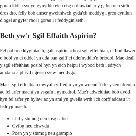
gorau iddi'n sydyn gynyddu eich risg o drawiad ar y galon neu strôc
dros dro, felly bob amser gweithiwch gyda'ch meddyg i greu cynllun
diogel ar gyfer rhoi'r gorau i'r feddyginiaeth.
Beth yw'r Sgil Effaith Aspirin?
Fel pob meddyginiaeth, gall aspirin achosi sgil effeithiau, er bod llawer
o bobl yn ei oddef yn dda pan gaiff ei ddefnyddio'n briodol. Mae deall
y sgil effeithiau posibl hyn yn eich helpu i wybod beth i edrych
amdano a phryd i geisio sylw meddygol.
Mae'r sgil effeithiau mwyaf cyffredin yn ymwneud â'ch system dreulio
ac fel arfer maent yn ysgafn i gymedrol. Mae'r adweithiau bob dydd
hyn fel arfer yn hylaw ac yn aml yn gwella wrth i'ch corff addasu i'r
feddyginiaeth.
Llid y stumog neu losg calon
Cyfog neu chwydu
Poen yn y stumog neu grampio