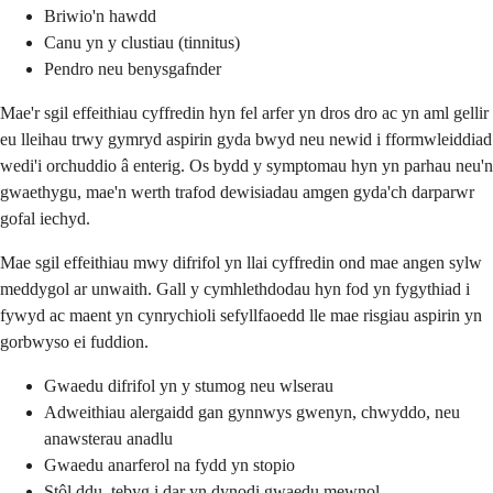
Briwio'n hawdd
Canu yn y clustiau (tinnitus)
Pendro neu benysgafnder
Mae'r sgil effeithiau cyffredin hyn fel arfer yn dros dro ac yn aml gellir
eu lleihau trwy gymryd aspirin gyda bwyd neu newid i fformwleiddiad
wedi'i orchuddio â enterig. Os bydd y symptomau hyn yn parhau neu'n
gwaethygu, mae'n werth trafod dewisiadau amgen gyda'ch darparwr
gofal iechyd.
Mae sgil effeithiau mwy difrifol yn llai cyffredin ond mae angen sylw
meddygol ar unwaith. Gall y cymhlethdodau hyn fod yn fygythiad i
fywyd ac maent yn cynrychioli sefyllfaoedd lle mae risgiau aspirin yn
gorbwyso ei fuddion.
Gwaedu difrifol yn y stumog neu wlserau
Adweithiau alergaidd gan gynnwys gwenyn, chwyddo, neu
anawsterau anadlu
Gwaedu anarferol na fydd yn stopio
Stôl ddu, tebyg i dar yn dynodi gwaedu mewnol