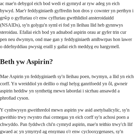
ac mae'n debygol eich bod wedi ei gymryd ar ryw adeg yn eich
bywyd. Mae'r feddyginiaeth gyffredin hon dros y cownter yn perthyn i
grŵp o gyffuriau o'r enw cyffuriau gwrthlidiol ansteroidaidd
(NSAIDs), sy'n golygu'n syml ei fod yn lleihau llid heb gynnwys
steroidau. Efallai eich bod yn adnabod aspirin orau ar gyfer trin cur
pen neu dwymyn, ond mae gan y feddyginiaeth amlbwrpas hon lawer
o ddefnyddiau pwysig eraill y gallai eich meddyg eu hargymell.
Beth yw Aspirin?
Mae Aspirin yn feddyginiaeth sy'n lleihau poen, twymyn, a llid yn eich
corff. Yn wreiddiol yn deillio o risgl helyg ganrifoedd yn ôl, gwneir
aspirin heddiw yn synthetig mewn labordai i sicrhau ansawdd a
phrofiad cyson.
Y cynhwysyn gweithredol mewn aspirin yw asid asetylsalicylic, sy'n
gweithio trwy rwystro rhai cemegau yn eich corff sy'n achosi poen a
chwyddo. Pan fyddwch chi'n cymryd aspirin, mae'n teithio trwy'ch llif
gwaed ac yn ymyrryd ag ensymau o'r enw cyclooxygenases, sy'n