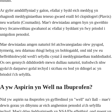
hunain.
Ar gyfer amddiffyniad y galon, efallai y bydd eich meddyg yn
rhagnodi meddyginiaethau teneuo gwaed eraill fel clopidogrel (Plavix)
neu warfarin (Coumadin). Mae'r dewisiadau amgen hyn yn gweithio
trwy fecanweithiau gwahanol ac efallai y byddant yn fwy priodol i
unigolion penodol.
Mae dewisiadau amgen naturiol fel atchwanegiadau olew pysgod,
tyrmerig, neu ddarnau rhisgl helyg yn boblogaidd, ond nid yw eu
heffeithiolrwydd wedi'i sefydlu cystal â meddyginiaethau traddodiadol.
Os oes gennych ddiddordeb mewn dulliau naturiol, trafodwch nhw
gyda'ch darparwr gofal iechyd i sicrhau eu bod yn ddiogel ac yn
briodol i'ch sefyllfa.
A yw Aspirin yn Well na Ibuprofen?
Nid yw aspirin na ibuprofen yn gyffredinol yn "well" na'r llall – mae'r
dewis gorau yn dibynnu ar eich anghenion penodol a'ch sefyllfa
iechyd. Mae'r ddau feddyginiaeth yn NSAIDs effeithiol, ond maent yn