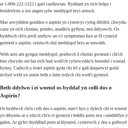
ar 1-800-222-1222 i gael canllawiau. Byddant yn eich helpu i
benderfynu a oes angen sylw meddygol brys arnoch.
Mae arwyddion gorddos o aspirin yn cynnwys cyfog difrifol, chwydu,
canu yn eich clustiau, pendro, anadlu'n gyflym, neu ddryswch. Os
byddwch chi'n profi unrhyw un o'r symptomau hyn ar ôl cymryd
gormod o aspirin, ceisiwch ofal meddygol brys ar unwaith.
Wrth aros am gyngor meddygol, peidiwch â cheisio gwneud i chi'ch
hun chwydu oni bai eich bod wedi'ch cyfarwyddo'n benodol i wneud
hynny. Cadwch y botel aspirin gyda chi fel y gall darparwyr gofal
iechyd weld yn union beth a faint rydych chi wedi'i gymryd.
Beth ddylwn i ei wneud os byddaf yn colli dos o
Aspirin?
Os byddwch chi'n colli dos o aspirin, mae'r hyn y dylech chi ei wneud
yn dibynnu ar a ydych chi'n ei gymryd i leddfu poen neu i amddiffyn y
galon. Ar gyfer rhyddhad poen achlysurol, cymerwch y dos a gollwyd