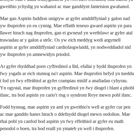
gweithio ychydig yn wahanol ac mae ganddynt fanteision gwahanol.
Mae gan Aspirin fuddion unigryw ar gyfer amddiffyniad y galon nad
yw ibuprofen yn eu cynnig. Mae effaith teneuo gwaed aspirin yn para
llawer hirach nag ibuprofen, gan ei gwneud yn werthfawr ar gyfer atal
trawiadau ar y galon a strôc. Os yw eich meddyg wedi argymell
aspirin ar gyfer amddiffyniad cardiofasgwlaidd, yn nodweddiadol nid
yw ibuprofen yn amnewidyn priodol.
Ar gyfer rhyddhad poen cyffredinol a llid, efallai y bydd ibuprofen yn
fwy ysgafn ar eich stumog na'r aspirin. Mae ibuprofen hefyd yn tueddu
i fod yn fwy effeithiol ar gyfer crampiau mislif a anafiadau cyhyrau.
Yn ogystal, mae ibuprofen yn gyffredinol yn fwy diogel i blant a phobl
ifanc, tra bod aspirin yn cario'r risg o syndrom Reye mewn pobl ifanc.
Fodd bynnag, mae aspirin yn aml yn gweithio'n well ar gyfer cur pen
ac mae ganddo hanes hirach o ddefnydd diogel mewn oedolion. Mae
rhai pobl yn canfod bod aspirin yn fwy effeithiol ar gyfer eu math
penodol o boen, tra bod eraill yn ymateb yn well i ibuprofen.