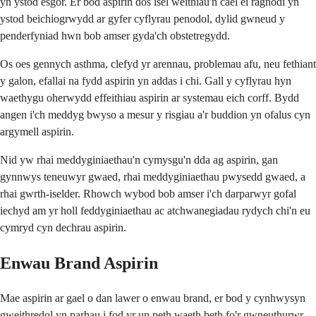
yn ystod esgor. Er bod aspirin dos isel weithiau'n cael ei ragnodi yn
ystod beichiogrwydd ar gyfer cyflyrau penodol, dylid gwneud y
penderfyniad hwn bob amser gyda'ch obstetregydd.
Os oes gennych asthma, clefyd yr arennau, problemau afu, neu fethiant
y galon, efallai na fydd aspirin yn addas i chi. Gall y cyflyrau hyn
waethygu oherwydd effeithiau aspirin ar systemau eich corff. Bydd
angen i'ch meddyg bwyso a mesur y risgiau a'r buddion yn ofalus cyn
argymell aspirin.
Nid yw rhai meddyginiaethau'n cymysgu'n dda ag aspirin, gan
gynnwys teneuwyr gwaed, rhai meddyginiaethau pwysedd gwaed, a
rhai gwrth-iselder. Rhowch wybod bob amser i'ch darparwyr gofal
iechyd am yr holl feddyginiaethau ac atchwanegiadau rydych chi'n eu
cymryd cyn dechrau aspirin.
Enwau Brand Aspirin
Mae aspirin ar gael o dan lawer o enwau brand, er bod y cynhwysyn
gweithredol yn parhau i fod yr un peth waeth beth fo'r gwneuthurwr.