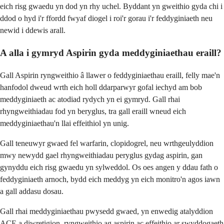
eich risg gwaedu yn dod yn rhy uchel. Byddant yn gweithio gyda chi i
ddod o hyd i'r ffordd fwyaf diogel i roi'r gorau i'r feddyginiaeth neu
newid i ddewis arall.
A alla i gymryd Aspirin gyda meddyginiaethau eraill?
Gall Aspirin ryngweithio â llawer o feddyginiaethau eraill, felly mae'n
hanfodol dweud wrth eich holl ddarparwyr gofal iechyd am bob
meddyginiaeth ac atodiad rydych yn ei gymryd. Gall rhai
rhyngweithiadau fod yn beryglus, tra gall eraill wneud eich
meddyginiaethau'n llai effeithiol yn unig.
Gall teneuwyr gwaed fel warfarin, clopidogrel, neu wrthgeulyddion
mwy newydd gael rhyngweithiadau peryglus gydag aspirin, gan
gynyddu eich risg gwaedu yn sylweddol. Os oes angen y ddau fath o
feddyginiaeth arnoch, bydd eich meddyg yn eich monitro'n agos iawn
a gall addasu dosau.
Gall rhai meddyginiaethau pwysedd gwaed, yn enwedig atalyddion
ACE a diwretigion, ryngweithio ag aspirin ac effeithio ar swyddogaeth