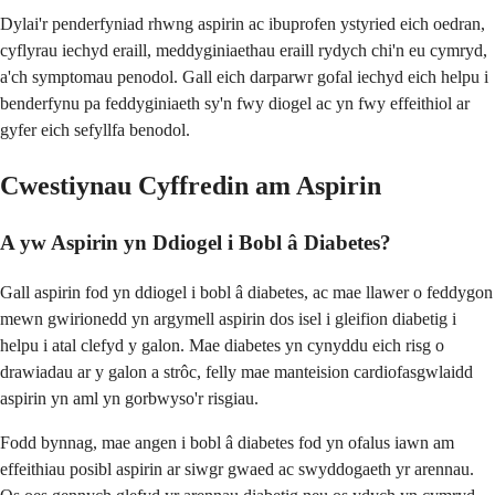
Dylai'r penderfyniad rhwng aspirin ac ibuprofen ystyried eich oedran,
cyflyrau iechyd eraill, meddyginiaethau eraill rydych chi'n eu cymryd,
a'ch symptomau penodol. Gall eich darparwr gofal iechyd eich helpu i
benderfynu pa feddyginiaeth sy'n fwy diogel ac yn fwy effeithiol ar
gyfer eich sefyllfa benodol.
Cwestiynau Cyffredin am Aspirin
A yw Aspirin yn Ddiogel i Bobl â Diabetes?
Gall aspirin fod yn ddiogel i bobl â diabetes, ac mae llawer o feddygon
mewn gwirionedd yn argymell aspirin dos isel i gleifion diabetig i
helpu i atal clefyd y galon. Mae diabetes yn cynyddu eich risg o
drawiadau ar y galon a strôc, felly mae manteision cardiofasgwlaidd
aspirin yn aml yn gorbwyso'r risgiau.
Fodd bynnag, mae angen i bobl â diabetes fod yn ofalus iawn am
effeithiau posibl aspirin ar siwgr gwaed ac swyddogaeth yr arennau.