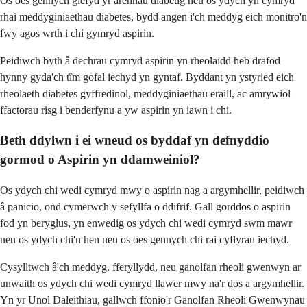
Os oes gennych glefyd yr arennau diabetig neu os ydych yn cymryd
rhai meddyginiaethau diabetes, bydd angen i'ch meddyg eich monitro'n
fwy agos wrth i chi gymryd aspirin.
Peidiwch byth â dechrau cymryd aspirin yn rheolaidd heb drafod
hynny gyda'ch tîm gofal iechyd yn gyntaf. Byddant yn ystyried eich
rheolaeth diabetes gyffredinol, meddyginiaethau eraill, ac amrywiol
ffactorau risg i benderfynu a yw aspirin yn iawn i chi.
Beth ddylwn i ei wneud os byddaf yn defnyddio
gormod o Aspirin yn ddamweiniol?
Os ydych chi wedi cymryd mwy o aspirin nag a argymhellir, peidiwch
â panicio, ond cymerwch y sefyllfa o ddifrif. Gall gorddos o aspirin
fod yn beryglus, yn enwedig os ydych chi wedi cymryd swm mawr
neu os ydych chi'n hen neu os oes gennych chi rai cyflyrau iechyd.
Cysylltwch â'ch meddyg, fferyllydd, neu ganolfan rheoli gwenwyn ar
unwaith os ydych chi wedi cymryd llawer mwy na'r dos a argymhellir.
Yn yr Unol Daleithiau, gallwch ffonio'r Ganolfan Rheoli Gwenwynau