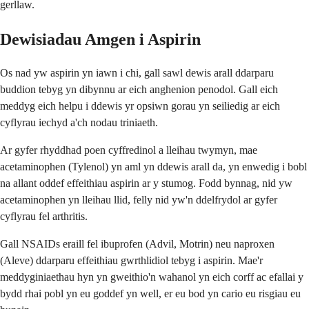
gerllaw.
Dewisiadau Amgen i Aspirin
Os nad yw aspirin yn iawn i chi, gall sawl dewis arall ddarparu
buddion tebyg yn dibynnu ar eich anghenion penodol. Gall eich
meddyg eich helpu i ddewis yr opsiwn gorau yn seiliedig ar eich
cyflyrau iechyd a'ch nodau triniaeth.
Ar gyfer rhyddhad poen cyffredinol a lleihau twymyn, mae
acetaminophen (Tylenol) yn aml yn ddewis arall da, yn enwedig i bobl
na allant oddef effeithiau aspirin ar y stumog. Fodd bynnag, nid yw
acetaminophen yn lleihau llid, felly nid yw'n ddelfrydol ar gyfer
cyflyrau fel arthritis.
Gall NSAIDs eraill fel ibuprofen (Advil, Motrin) neu naproxen
(Aleve) ddarparu effeithiau gwrthlidiol tebyg i aspirin. Mae'r
meddyginiaethau hyn yn gweithio'n wahanol yn eich corff ac efallai y
bydd rhai pobl yn eu goddef yn well, er eu bod yn cario eu risgiau eu