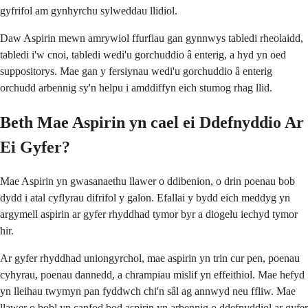
gyfrifol am gynhyrchu sylweddau llidiol.
Daw Aspirin mewn amrywiol ffurfiau gan gynnwys tabledi rheolaidd,
tabledi i'w cnoi, tabledi wedi'u gorchuddio â enterig, a hyd yn oed
suppositorys. Mae gan y fersiynau wedi'u gorchuddio â enterig
orchudd arbennig sy'n helpu i amddiffyn eich stumog rhag llid.
Beth Mae Aspirin yn cael ei Ddefnyddio Ar
Ei Gyfer?
Mae Aspirin yn gwasanaethu llawer o ddibenion, o drin poenau bob
dydd i atal cyflyrau difrifol y galon. Efallai y bydd eich meddyg yn
argymell aspirin ar gyfer rhyddhad tymor byr a diogelu iechyd tymor
hir.
Ar gyfer rhyddhad uniongyrchol, mae aspirin yn trin cur pen, poenau
cyhyrau, poenau dannedd, a chrampiau mislif yn effeithiol. Mae hefyd
yn lleihau twymyn pan fyddwch chi'n sâl ag annwyd neu ffliw. Mae
llawer o bobl yn canfod bod aspirin yn arbennig o ddefnyddiol ar gyfer