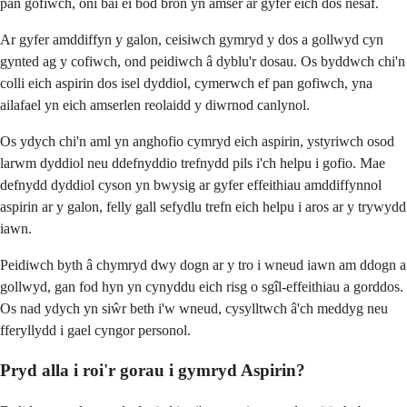
pan gofiwch, oni bai ei bod bron yn amser ar gyfer eich dos nesaf.
Ar gyfer amddiffyn y galon, ceisiwch gymryd y dos a gollwyd cyn
gynted ag y cofiwch, ond peidiwch â dyblu'r dosau. Os byddwch chi'n
colli eich aspirin dos isel dyddiol, cymerwch ef pan gofiwch, yna
ailafael yn eich amserlen reolaidd y diwrnod canlynol.
Os ydych chi'n aml yn anghofio cymryd eich aspirin, ystyriwch osod
larwm dyddiol neu ddefnyddio trefnydd pils i'ch helpu i gofio. Mae
defnydd dyddiol cyson yn bwysig ar gyfer effeithiau amddiffynnol
aspirin ar y galon, felly gall sefydlu trefn eich helpu i aros ar y trywydd
iawn.
Peidiwch byth â chymryd dwy dogn ar y tro i wneud iawn am ddogn a
gollwyd, gan fod hyn yn cynyddu eich risg o sgîl-effeithiau a gorddos.
Os nad ydych yn siŵr beth i'w wneud, cysylltwch â'ch meddyg neu
fferyllydd i gael cyngor personol.
Pryd alla i roi'r gorau i gymryd Aspirin?