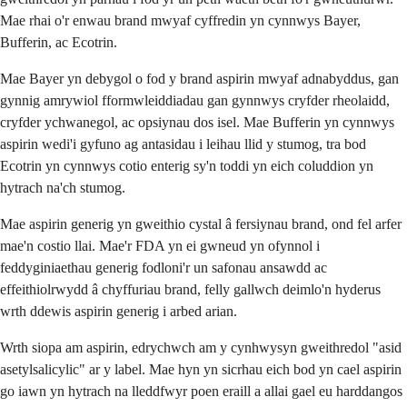
Mae rhai o'r enwau brand mwyaf cyffredin yn cynnwys Bayer,
Bufferin, ac Ecotrin.
Mae Bayer yn debygol o fod y brand aspirin mwyaf adnabyddus, gan
gynnig amrywiol fformwleiddiadau gan gynnwys cryfder rheolaidd,
cryfder ychwanegol, ac opsiynau dos isel. Mae Bufferin yn cynnwys
aspirin wedi'i gyfuno ag antasidau i leihau llid y stumog, tra bod
Ecotrin yn cynnwys cotio enterig sy'n toddi yn eich coluddion yn
hytrach na'ch stumog.
Mae aspirin generig yn gweithio cystal â fersiynau brand, ond fel arfer
mae'n costio llai. Mae'r FDA yn ei gwneud yn ofynnol i
feddyginiaethau generig fodloni'r un safonau ansawdd ac
effeithiolrwydd â chyffuriau brand, felly gallwch deimlo'n hyderus
wrth ddewis aspirin generig i arbed arian.
Wrth siopa am aspirin, edrychwch am y cynhwysyn gweithredol "asid
asetylsalicylic" ar y label. Mae hyn yn sicrhau eich bod yn cael aspirin
go iawn yn hytrach na lleddfwyr poen eraill a allai gael eu harddangos