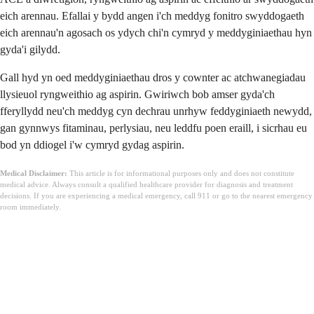
eich arennau. Efallai y bydd angen i'ch meddyg fonitro swyddogaeth
eich arennau'n agosach os ydych chi'n cymryd y meddyginiaethau hyn
gyda'i gilydd.
Gall hyd yn oed meddyginiaethau dros y cownter ac atchwanegiadau
llysieuol ryngweithio ag aspirin. Gwiriwch bob amser gyda'ch
fferyllydd neu'ch meddyg cyn dechrau unrhyw feddyginiaeth newydd,
gan gynnwys fitaminau, perlysiau, neu leddfu poen eraill, i sicrhau eu
bod yn ddiogel i'w cymryd gydag aspirin.
Medical Disclaimer:
This article is for informational purposes only and does not constitute
medical advice. Always consult a qualified healthcare provider for diagnosis and treatment
decisions. If you are experiencing a medical emergency, call 911 or go to the nearest emergency
room immediately.