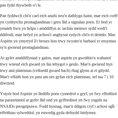
pan fydd rhywbeth o'i le.
Pan fyddwch chi'n cael eich anafu neu'n datblygu haint, mae eich corff
yn cynhyrchu prostaglandinau i greu llid a signalau poen. Er bod yr
ymateb hwn yn helpu i amddiffyn ac iacháu meinwe sydd wedi'i
ddifrodi, mae hefyd yn achosi'r anghysur rydych chi'n ei deimlo. Mae
Aspirin yn ymyrryd â'r broses hon trwy rwystro'n barhaol yr ensymau
sy'n gwneud prostaglandinau.
Ar gyfer amddiffyniad y galon, mae aspirin yn gweithio'n wahanol
trwy wneud eich gwaed yn llai tebygol o geulo. Mae'n gwneud hyn
trwy atal platennau (celloedd gwaed bach) rhag glynu at ei gilydd.
Mae'r effaith hon yn para am oes gyfan eich platennau, sef tua 7 i 10
diwrnod.
Ystyrir bod Aspirin yn lleddfu poen cymedrol o gryf, yn fwy effeithiol
na parasetamol ar gyfer llid ond yn gyffredinol yn fwy ysgafn na
NSAIDs presgripsiwn. Fodd bynnag, mae'n ddigon cryf i achosi sgîl-
effeithiau sylweddol, yn enwedig gyda defnydd hirdymor.