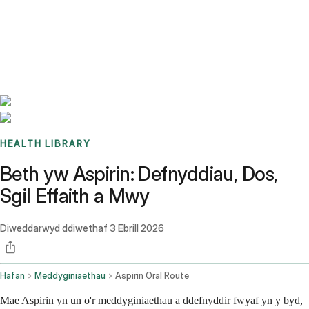
Benchmarks
Stories
FAQ
Sign up / Log in
HEALTH LIBRARY
Beth yw Aspirin: Defnyddiau, Dos,
Sgil Effaith a Mwy
Diweddarwyd ddiwethaf
3 Ebrill 2026
Hafan
Meddyginiaethau
Aspirin Oral Route
Mae Aspirin yn un o'r meddyginiaethau a ddefnyddir fwyaf yn y byd,