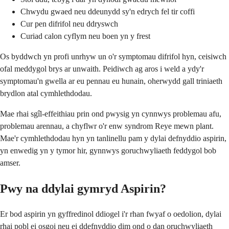
Chwydu gwaed neu ddeunydd sy'n edrych fel tir coffi
Cur pen difrifol neu ddryswch
Curiad calon cyflym neu boen yn y frest
Os byddwch yn profi unrhyw un o'r symptomau difrifol hyn, ceisiwch
ofal meddygol brys ar unwaith. Peidiwch ag aros i weld a ydy'r
symptomau'n gwella ar eu pennau eu hunain, oherwydd gall triniaeth
brydlon atal cymhlethdodau.
Mae rhai sgîl-effeithiau prin ond pwysig yn cynnwys problemau afu,
problemau arennau, a chyflwr o'r enw syndrom Reye mewn plant.
Mae'r cymhlethdodau hyn yn tanlinellu pam y dylai defnyddio aspirin,
yn enwedig yn y tymor hir, gynnwys goruchwyliaeth feddygol bob
amser.
Pwy na ddylai gymryd Aspirin?
Er bod aspirin yn gyffredinol ddiogel i'r rhan fwyaf o oedolion, dylai
rhai pobl ei osgoi neu ei ddefnyddio dim ond o dan oruchwyliaeth