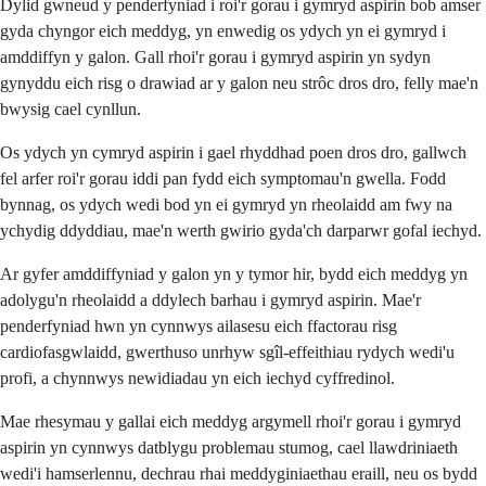
Dylid gwneud y penderfyniad i roi'r gorau i gymryd aspirin bob amser
gyda chyngor eich meddyg, yn enwedig os ydych yn ei gymryd i
amddiffyn y galon. Gall rhoi'r gorau i gymryd aspirin yn sydyn
gynyddu eich risg o drawiad ar y galon neu strôc dros dro, felly mae'n
bwysig cael cynllun.
Os ydych yn cymryd aspirin i gael rhyddhad poen dros dro, gallwch
fel arfer roi'r gorau iddi pan fydd eich symptomau'n gwella. Fodd
bynnag, os ydych wedi bod yn ei gymryd yn rheolaidd am fwy na
ychydig ddyddiau, mae'n werth gwirio gyda'ch darparwr gofal iechyd.
Ar gyfer amddiffyniad y galon yn y tymor hir, bydd eich meddyg yn
adolygu'n rheolaidd a ddylech barhau i gymryd aspirin. Mae'r
penderfyniad hwn yn cynnwys ailasesu eich ffactorau risg
cardiofasgwlaidd, gwerthuso unrhyw sgîl-effeithiau rydych wedi'u
profi, a chynnwys newidiadau yn eich iechyd cyffredinol.
Mae rhesymau y gallai eich meddyg argymell rhoi'r gorau i gymryd
aspirin yn cynnwys datblygu problemau stumog, cael llawdriniaeth
wedi'i hamserlennu, dechrau rhai meddyginiaethau eraill, neu os bydd