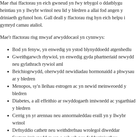
Mae rhai ffactorau yn eich gwneud yn fwy tebygol o ddatblygu
heintiau yn y llwybr wrinol neu lid y bledren a allai fod angen y
driniaeth gyfunol hon. Gall deall y ffactorau risg hyn eich helpu i
gymryd camau ataliol.
Mae'r ffactorau risg mwyaf arwyddocaol yn cynnwys:
Bod yn fenyw, yn enwedig yn ystod blynyddoedd atgenhedlu
Gweithgarwch rhywiol, yn enwedig gyda phartneriaid newydd
neu gyfathrach rywiol aml
Beichiogrwydd, oherwydd newidiadau hormonaidd a phwysau
ar y bledren
Menopos, sy'n lleihau estrogen ac yn newid meinweoedd y
bledren
Diabetes, a all effeithio ar swyddogaeth imiwnedd ac ysgarthiad
y bledren
Cerrig yn yr arennau neu annormaleddau eraill yn y llwybr
wrinol
Defnyddio cathetr neu weithdrefnau wrolegol diweddar