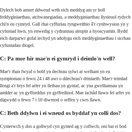
Dylech bob amser ddweud wrth eich meddyg am yr holl
feddyginiaethau, atchwanegiadau, a meddyginiaethau llysieuol rydych
chi'n eu cymryd. Gall rhai cyffuriau ryngweithio â'r cynhwysion yn y
cyfuniad hwn, yn enwedig y cydrannau atropin a hyoscyamin. Bydd
eich darparwr gofal iechyd yn adolygu eich meddyginiaethau i sicrhau
cyfuniadau diogel.
C: Pa mor hir mae'n ei gymryd i deimlo'n well?
Mae'r rhan fwyaf o bobl yn dechrau sylwi ar welliant yn eu
symptomau o fewn 24 i 48 awr o ddechrau'r driniaeth. Mae'r teimlad
llosgi a'r brys fel arfer yn lleihau yn gyntaf, ac yna gwelliannau yn
amlder ac yn gyfforddus yn gyffredinol. Mae iachâd llawn fel arfer yn
digwydd o fewn 7 i 10 diwrnod o orffen y cwrs llawn.
C: Beth ddylwn i ei wneud os byddaf yn colli dos?
Cymerwch y dos a gollwyd cyn gynted ag y cofiwch, oni bai ei bod