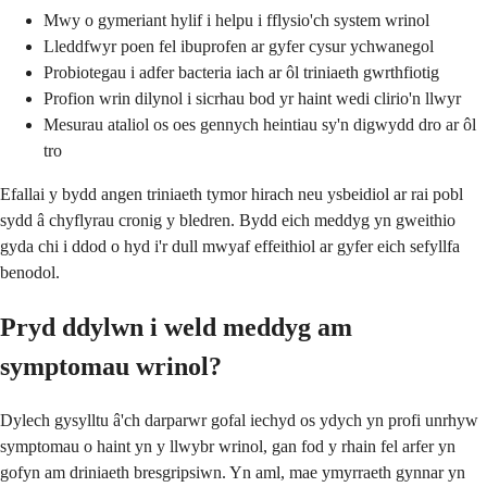
Mwy o gymeriant hylif i helpu i fflysio'ch system wrinol
Lleddfwyr poen fel ibuprofen ar gyfer cysur ychwanegol
Probiotegau i adfer bacteria iach ar ôl triniaeth gwrthfiotig
Profion wrin dilynol i sicrhau bod yr haint wedi clirio'n llwyr
Mesurau ataliol os oes gennych heintiau sy'n digwydd dro ar ôl
tro
Efallai y bydd angen triniaeth tymor hirach neu ysbeidiol ar rai pobl
sydd â chyflyrau cronig y bledren. Bydd eich meddyg yn gweithio
gyda chi i ddod o hyd i'r dull mwyaf effeithiol ar gyfer eich sefyllfa
benodol.
Pryd ddylwn i weld meddyg am
symptomau wrinol?
Dylech gysylltu â'ch darparwr gofal iechyd os ydych yn profi unrhyw
symptomau o haint yn y llwybr wrinol, gan fod y rhain fel arfer yn
gofyn am driniaeth bresgripsiwn. Yn aml, mae ymyrraeth gynnar yn