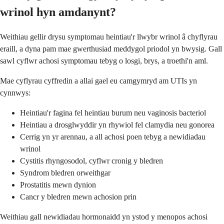
wrinol hyn amdanynt?
Weithiau gellir drysu symptomau heintiau'r llwybr wrinol â chyflyrau
eraill, a dyna pam mae gwerthusiad meddygol priodol yn bwysig. Gall
sawl cyflwr achosi symptomau tebyg o losgi, brys, a troethi'n aml.
Mae cyflyrau cyffredin a allai gael eu camgymryd am UTIs yn
cynnwys:
Heintiau'r fagina fel heintiau burum neu vaginosis bacteriol
Heintiau a drosglwyddir yn rhywiol fel clamydia neu gonorea
Cerrig yn yr arennau, a all achosi poen tebyg a newidiadau
wrinol
Cystitis rhyngosodol, cyflwr cronig y bledren
Syndrom bledren orweithgar
Prostatitis mewn dynion
Cancr y bledren mewn achosion prin
Weithiau gall newidiadau hormonaidd yn ystod y menopos achosi