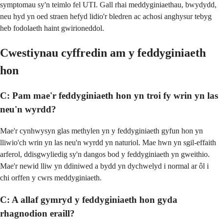
symptomau sy'n teimlo fel UTI. Gall rhai meddyginiaethau, bwydydd,
neu hyd yn oed straen hefyd lidio'r bledren ac achosi anghysur tebyg
heb fodolaeth haint gwirioneddol.
Cwestiynau cyffredin am y feddyginiaeth
hon
C: Pam mae'r feddyginiaeth hon yn troi fy wrin yn las
neu'n wyrdd?
Mae'r cynhwysyn glas methylen yn y feddyginiaeth gyfun hon yn
lliwio'ch wrin yn las neu'n wyrdd yn naturiol. Mae hwn yn sgil-effaith
arferol, ddisgwyliedig sy'n dangos bod y feddyginiaeth yn gweithio.
Mae'r newid lliw yn ddiniwed a bydd yn dychwelyd i normal ar ôl i
chi orffen y cwrs meddyginiaeth.
C: A allaf gymryd y feddyginiaeth hon gyda
rhagnodion eraill?