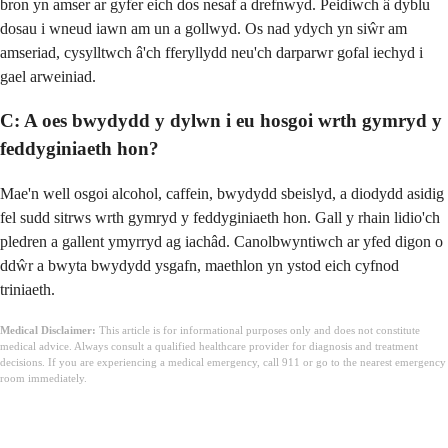
bron yn amser ar gyfer eich dos nesaf a drefnwyd. Peidiwch â dyblu
dosau i wneud iawn am un a gollwyd. Os nad ydych yn siŵr am
amseriad, cysylltwch â'ch fferyllydd neu'ch darparwr gofal iechyd i
gael arweiniad.
C: A oes bwydydd y dylwn i eu hosgoi wrth gymryd y
feddyginiaeth hon?
Mae'n well osgoi alcohol, caffein, bwydydd sbeislyd, a diodydd asidig
fel sudd sitrws wrth gymryd y feddyginiaeth hon. Gall y rhain lidio'ch
pledren a gallent ymyrryd ag iachâd. Canolbwyntiwch ar yfed digon o
ddŵr a bwyta bwydydd ysgafn, maethlon yn ystod eich cyfnod
triniaeth.
Medical Disclaimer:
This article is for informational purposes only and does not constitute
medical advice. Always consult a qualified healthcare provider for diagnosis and treatment
decisions. If you are experiencing a medical emergency, call 911 or go to the nearest emergency
room immediately.