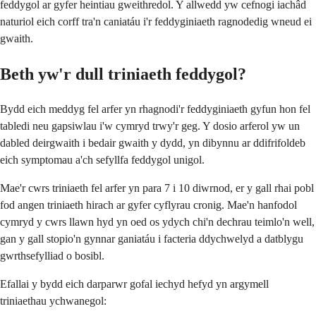
feddygol ar gyfer heintiau gweithredol. Y allwedd yw cefnogi iachâd
naturiol eich corff tra'n caniatáu i'r feddyginiaeth ragnodedig wneud ei
gwaith.
Beth yw'r dull triniaeth feddygol?
Bydd eich meddyg fel arfer yn rhagnodi'r feddyginiaeth gyfun hon fel
tabledi neu gapsiwlau i'w cymryd trwy'r geg. Y dosio arferol yw un
dabled deirgwaith i bedair gwaith y dydd, yn dibynnu ar ddifrifoldeb
eich symptomau a'ch sefyllfa feddygol unigol.
Mae'r cwrs triniaeth fel arfer yn para 7 i 10 diwrnod, er y gall rhai pobl
fod angen triniaeth hirach ar gyfer cyflyrau cronig. Mae'n hanfodol
cymryd y cwrs llawn hyd yn oed os ydych chi'n dechrau teimlo'n well,
gan y gall stopio'n gynnar ganiatáu i facteria ddychwelyd a datblygu
gwrthsefylliad o bosibl.
Efallai y bydd eich darparwr gofal iechyd hefyd yn argymell
triniaethau ychwanegol: