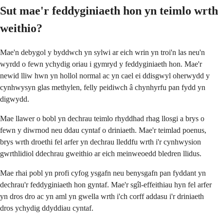
Sut mae'r feddyginiaeth hon yn teimlo wrth
weithio?
Mae'n debygol y byddwch yn sylwi ar eich wrin yn troi'n las neu'n
wyrdd o fewn ychydig oriau i gymryd y feddyginiaeth hon. Mae'r
newid lliw hwn yn hollol normal ac yn cael ei ddisgwyl oherwydd y
cynhwysyn glas methylen, felly peidiwch â chynhyrfu pan fydd yn
digwydd.
Mae llawer o bobl yn dechrau teimlo rhyddhad rhag llosgi a brys o
fewn y diwrnod neu ddau cyntaf o driniaeth. Mae'r teimlad poenus,
brys wrth droethi fel arfer yn dechrau lleddfu wrth i'r cynhwysion
gwrthlidiol ddechrau gweithio ar eich meinweoedd bledren llidus.
Mae rhai pobl yn profi cyfog ysgafn neu benysgafn pan fyddant yn
dechrau'r feddyginiaeth hon gyntaf. Mae'r sgîl-effeithiau hyn fel arfer
yn dros dro ac yn aml yn gwella wrth i'ch corff addasu i'r driniaeth
dros ychydig ddyddiau cyntaf.