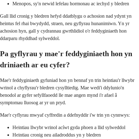
Menopos, sy'n newid lefelau hormonau ac iechyd y bledren
Gall llid cronig y bledren hefyd ddatblygu o achosion nad ydynt yn
heintus fel rhai bwydydd, straen, neu gyflyrau hunanimiwn. Yn yr
achosion hyn, gall y cydrannau gwrthlidiol o'r feddyginiaeth hon
ddarparu rhyddhad sylweddol.
Pa gyflyrau y mae'r feddyginiaeth hon yn
driniaeth ar eu cyfer?
Mae'r feddyginiaeth gyfuniad hon yn bennaf yn trin heintiau'r llwybr
wrinol a chyflyrau'r bledren cysylltiedig. Mae wedi'i ddylunio'n
benodol ar gyfer sefyllfaoedd lle mae angen mynd i'r afael â
symptomau lluosog ar yr un pryd.
Mae'r cyflyrau mwyaf cyffredin a ddefnyddir i'w trin yn cynnwys:
Heintiau llwybr wrinol acíwt gyda phoen a llid sylweddol
Heintiau cronig neu ailadroddus yn y bledren