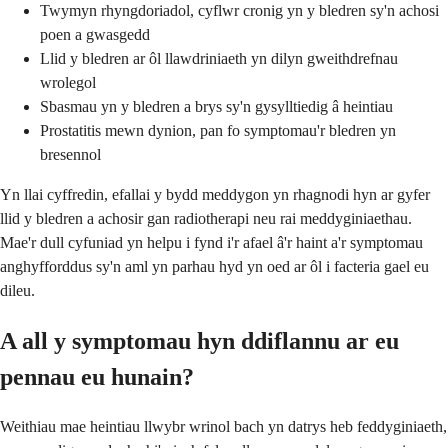
Twymyn rhyngdoriadol, cyflwr cronig yn y bledren sy'n achosi
poen a gwasgedd
Llid y bledren ar ôl llawdriniaeth yn dilyn gweithdrefnau
wrolegol
Sbasmau yn y bledren a brys sy'n gysylltiedig â heintiau
Prostatitis mewn dynion, pan fo symptomau'r bledren yn
bresennol
Yn llai cyffredin, efallai y bydd meddygon yn rhagnodi hyn ar gyfer
llid y bledren a achosir gan radiotherapi neu rai meddyginiaethau.
Mae'r dull cyfuniad yn helpu i fynd i'r afael â'r haint a'r symptomau
anghyfforddus sy'n aml yn parhau hyd yn oed ar ôl i facteria gael eu
dileu.
A all y symptomau hyn ddiflannu ar eu
pennau eu hunain?
Weithiau mae heintiau llwybr wrinol bach yn datrys heb feddyginiaeth,