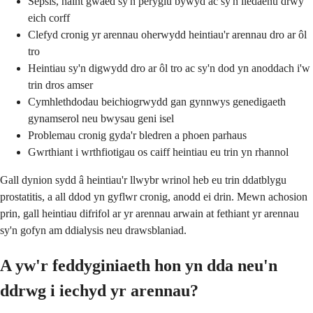
Sepsis, haint gwaed sy'n peryglu bywyd ac sy'n lledaenu drwy
eich corff
Clefyd cronig yr arennau oherwydd heintiau'r arennau dro ar ôl
tro
Heintiau sy'n digwydd dro ar ôl tro ac sy'n dod yn anoddach i'w
trin dros amser
Cymhlethdodau beichiogrwydd gan gynnwys genedigaeth
gynamserol neu bwysau geni isel
Problemau cronig gyda'r bledren a phoen parhaus
Gwrthiant i wrthfiotigau os caiff heintiau eu trin yn rhannol
Gall dynion sydd â heintiau'r llwybr wrinol heb eu trin ddatblygu
prostatitis, a all ddod yn gyflwr cronig, anodd ei drin. Mewn achosion
prin, gall heintiau difrifol ar yr arennau arwain at fethiant yr arennau
sy'n gofyn am ddialysis neu drawsblaniad.
A yw'r feddyginiaeth hon yn dda neu'n
ddrwg i iechyd yr arennau?