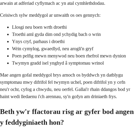
arwain at adferiad cyflymach ac yn atal cymhlethdodau.
Ceisiwch sylw meddygol ar unwaith os oes gennych:
Llosgi neu boen wrth droethi
Troethi aml gyda dim ond ychydig bach o wrin
Ynys cryf, parhaus i droethi
Wrin cymylog, gwaedlyd, neu arogli'n gryf
Poen pelfig mewn menywod neu boen rhefrol mewn dynion
Twymyn gradd isel ynghyd â symptomau wrinol
Mae angen gofal meddygol brys arnoch os byddwch yn datblygu
symptomau mwy difrifol fel twymyn uchel, poen difrifol yn y cefn
neu'r ochr, cyfog a chwydu, neu oerfel. Gallai'r rhain ddangos bod yr
haint wedi lledaenu i'ch arennau, sy'n gofyn am driniaeth frys.
Beth yw'r ffactorau risg ar gyfer bod angen
y feddyginiaeth hon?