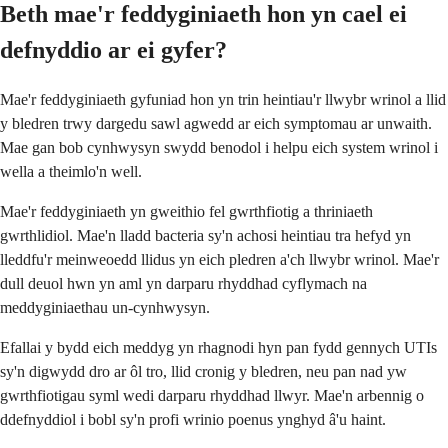
Beth mae'r feddyginiaeth hon yn cael ei
defnyddio ar ei gyfer?
Mae'r feddyginiaeth gyfuniad hon yn trin heintiau'r llwybr wrinol a llid
y bledren trwy dargedu sawl agwedd ar eich symptomau ar unwaith.
Mae gan bob cynhwysyn swydd benodol i helpu eich system wrinol i
wella a theimlo'n well.
Mae'r feddyginiaeth yn gweithio fel gwrthfiotig a thriniaeth
gwrthlidiol. Mae'n lladd bacteria sy'n achosi heintiau tra hefyd yn
lleddfu'r meinweoedd llidus yn eich pledren a'ch llwybr wrinol. Mae'r
dull deuol hwn yn aml yn darparu rhyddhad cyflymach na
meddyginiaethau un-cynhwysyn.
Efallai y bydd eich meddyg yn rhagnodi hyn pan fydd gennych UTIs
sy'n digwydd dro ar ôl tro, llid cronig y bledren, neu pan nad yw
gwrthfiotigau syml wedi darparu rhyddhad llwyr. Mae'n arbennig o
ddefnyddiol i bobl sy'n profi wrinio poenus ynghyd â'u haint.