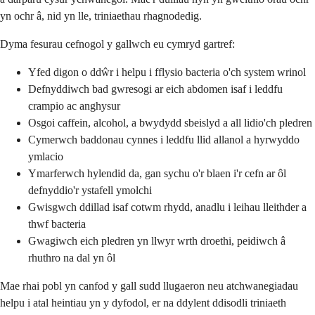
yn ochr â, nid yn lle, triniaethau rhagnodedig.
Dyma fesurau cefnogol y gallwch eu cymryd gartref:
Yfed digon o ddŵr i helpu i fflysio bacteria o'ch system wrinol
Defnyddiwch bad gwresogi ar eich abdomen isaf i leddfu
crampio ac anghysur
Osgoi caffein, alcohol, a bwydydd sbeislyd a all lidio'ch pledren
Cymerwch baddonau cynnes i leddfu llid allanol a hyrwyddo
ymlacio
Ymarferwch hylendid da, gan sychu o'r blaen i'r cefn ar ôl
defnyddio'r ystafell ymolchi
Gwisgwch ddillad isaf cotwm rhydd, anadlu i leihau lleithder a
thwf bacteria
Gwagiwch eich pledren yn llwyr wrth droethi, peidiwch â
rhuthro na dal yn ôl
Mae rhai pobl yn canfod y gall sudd llugaeron neu atchwanegiadau
helpu i atal heintiau yn y dyfodol, er na ddylent ddisodli triniaeth