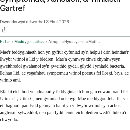
Gartref
Diweddarwyd ddiwethaf
3 Ebrill 2026
Hafan
Meddyginiaethau
Atropine Hyoscyamine Methenamine Methylene Blue Phenyl Salicylate And Benzoic Acid Oral Route
Mae'r feddyginiaeth hon yn gyffur cyfuniad sy'n helpu i drin heintiau'r
llwybr wrinol a llid y bledren. Mae'n cynnwys chwe chynhwysyn
gweithredol gwahanol sy'n gweithio gyda'i gilydd i ymladd bacteria,
lleihau llid, ac ysgafnhau symptomau wrinol poenus fel llosgi, brys, ac
wrinio aml.
Efallai eich bod yn adnabod y feddyginiaeth hon gan enwau brand fel
Urimar-T, Utira-C, neu gyfuniadau tebyg. Mae meddygon fel arfer yn
ei rhagnodi pan fydd gennych haint yn y llwybr wrinol sy'n achosi
anghysur sylweddol, neu pan fydd leinin eich pledren wedi'i llidio a'i
chwyddo.