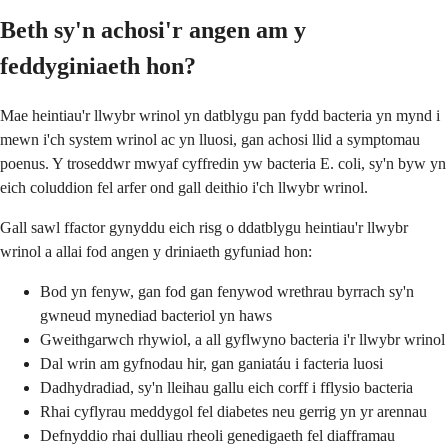
Beth sy'n achosi'r angen am y
feddyginiaeth hon?
Mae heintiau'r llwybr wrinol yn datblygu pan fydd bacteria yn mynd i
mewn i'ch system wrinol ac yn lluosi, gan achosi llid a symptomau
poenus. Y troseddwr mwyaf cyffredin yw bacteria E. coli, sy'n byw yn
eich coluddion fel arfer ond gall deithio i'ch llwybr wrinol.
Gall sawl ffactor gynyddu eich risg o ddatblygu heintiau'r llwybr
wrinol a allai fod angen y driniaeth gyfuniad hon:
Bod yn fenyw, gan fod gan fenywod wrethrau byrrach sy'n
gwneud mynediad bacteriol yn haws
Gweithgarwch rhywiol, a all gyflwyno bacteria i'r llwybr wrinol
Dal wrin am gyfnodau hir, gan ganiatáu i facteria luosi
Dadhydradiad, sy'n lleihau gallu eich corff i fflysio bacteria
Rhai cyflyrau meddygol fel diabetes neu gerrig yn yr arennau
Defnyddio rhai dulliau rheoli genedigaeth fel diafframau