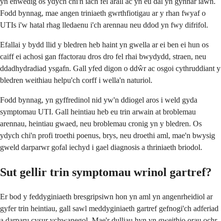
yn enwedig os ydych chi'n iach fel arall ac yn eu dal yn gynnar iawn.
Fodd bynnag, mae angen triniaeth gwrthfiotigau ar y rhan fwyaf o
UTIs i'w hatal rhag lledaenu i'ch arennau neu ddod yn fwy difrifol.
Efallai y bydd llid y bledren heb haint yn gwella ar ei ben ei hun os
caiff ei achosi gan ffactorau dros dro fel rhai bwydydd, straen, neu
ddadhydradiad ysgafn. Gall yfed digon o ddŵr ac osgoi cythruddiant y
bledren weithiau helpu'ch corff i wella'n naturiol.
Fodd bynnag, yn gyffredinol nid yw'n ddiogel aros i weld gyda
symptomau UTI. Gall heintiau heb eu trin arwain at broblemau
arennau, heintiau gwaed, neu broblemau cronig yn y bledren. Os
ydych chi'n profi troethi poenus, brys, neu droethi aml, mae'n bwysig
gweld darparwr gofal iechyd i gael diagnosis a thriniaeth briodol.
Sut gellir trin symptomau wrinol gartref?
Er bod y feddyginiaeth bresgripsiwn hon yn aml yn angenrheidiol ar
gyfer trin heintiau, gall sawl meddyginiaeth gartref gefnogi'ch adferiad
a darparu cysur ychwanegol. Mae'r dulliau hyn yn gweithio orau ochr