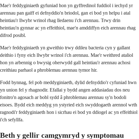
Mae'r feddyginiaeth gyfuniad hon yn gyffredinol fuddiol i iechyd yr
arennau pan gaiff ei defnyddio'n briodol, gan ei bod yn helpu i atal
heintiau'r llwybr wrinol rhag lledaenu i'ch arennau. Trwy drin
heintiau'n gynnar ac yn effeithiol, mae'n amddiffyn eich arennau rhag
difrod posibl.
Mae'r feddyginiaeth yn gweithio trwy ddileu bacteria cyn y gallant
deithio i fyny eich llwybr wrinol i'ch arennau. Mae'r weithred ataliol
hon yn arbennig o bwysig oherwydd gall heintiau'r arennau achosi
creithiau parhaol a phroblemau arennau tymor hir.
Fodd bynnag, fel pob meddyginiaeth, dylid defnyddio'r cyfuniad hwn
yn union fel y rhagnodir. Efallai y bydd angen addasiadau dos neu
fonitro'n agosach ar bobl sydd â phroblemau arennau sy'n bodoli
eisoes. Bydd eich meddyg yn ystyried eich swyddogaeth arennol wrth
ragnodi'r feddyginiaeth hon i sicrhau ei bod yn ddiogel ac yn effeithiol
i'ch sefyllfa.
Beth y gellir camgymryd y symptomau