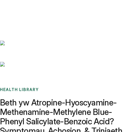
Benchmarks
Stories
FAQ
Sign up / Log in
HEALTH LIBRARY
Beth yw Atropine-Hyoscyamine-
Methenamine-Methylene Blue-
Phenyl Salicylate-Benzoic Acid?
Symptomau, Achosion, & Triniaeth