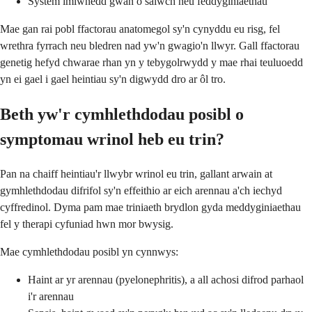
System imiwnedd gwan o salwch neu feddyginiaethau
Mae gan rai pobl ffactorau anatomegol sy'n cynyddu eu risg, fel
wrethra fyrrach neu bledren nad yw'n gwagio'n llwyr. Gall ffactorau
genetig hefyd chwarae rhan yn y tebygolrwydd y mae rhai teuluoedd
yn ei gael i gael heintiau sy'n digwydd dro ar ôl tro.
Beth yw'r cymhlethdodau posibl o
symptomau wrinol heb eu trin?
Pan na chaiff heintiau'r llwybr wrinol eu trin, gallant arwain at
gymhlethdodau difrifol sy'n effeithio ar eich arennau a'ch iechyd
cyffredinol. Dyma pam mae triniaeth brydlon gyda meddyginiaethau
fel y therapi cyfuniad hwn mor bwysig.
Mae cymhlethdodau posibl yn cynnwys:
Haint ar yr arennau (pyelonephritis), a all achosi difrod parhaol
i'r arennau