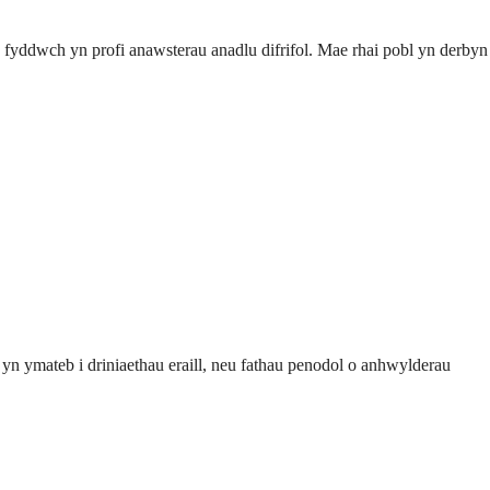
 fyddwch yn profi anawsterau anadlu difrifol. Mae rhai pobl yn derbyn
 yn ymateb i driniaethau eraill, neu fathau penodol o anhwylderau