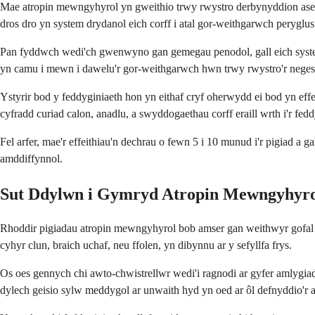
Mae atropin mewngyhyrol yn gweithio trwy rwystro derbynyddion asetyl
dros dro yn system drydanol eich corff i atal gor-weithgarwch peryglus
Pan fyddwch wedi'ch gwenwyno gan gemegau penodol, gall eich system
yn camu i mewn i dawelu'r gor-weithgarwch hwn trwy rwystro'r neges
Ystyrir bod y feddyginiaeth hon yn eithaf cryf oherwydd ei bod yn eff
cyfradd curiad calon, anadlu, a swyddogaethau corff eraill wrth i'r fed
Fel arfer, mae'r effeithiau'n dechrau o fewn 5 i 10 munud i'r pigiad a 
amddiffynnol.
Sut Ddylwn i Gymryd Atropin Mewngyhyr
Rhoddir pigiadau atropin mewngyhyrol bob amser gan weithwyr gofal iec
cyhyr clun, braich uchaf, neu ffolen, yn dibynnu ar y sefyllfa frys.
Os oes gennych chi awto-chwistrellwr wedi'i ragnodi ar gyfer amlygiad 
dylech geisio sylw meddygol ar unwaith hyd yn oed ar ôl defnyddio'r 