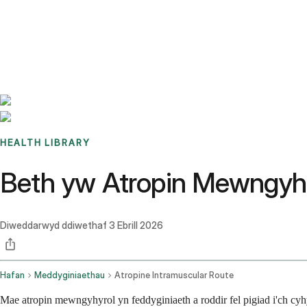
Benchmarks
Stories
FAQ
Sign up / Log in
HEALTH LIBRARY
Beth yw Atropin Mewngyhyr
Diweddarwyd ddiwethaf
3 Ebrill 2026
Hafan
Meddyginiaethau
Atropine Intramuscular Route
Mae atropin mewngyhyrol yn feddyginiaeth a roddir fel pigiad i'ch cyh