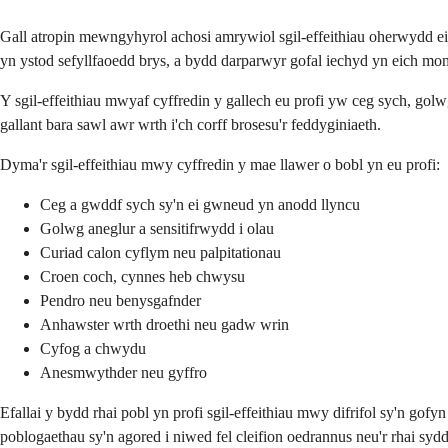
Gall atropin mewngyhyrol achosi amrywiol sgil-effeithiau oherwydd ei
yn ystod sefyllfaoedd brys, a bydd darparwyr gofal iechyd yn eich mo
Y sgil-effeithiau mwyaf cyffredin y gallech eu profi yw ceg sych, golw
gallant bara sawl awr wrth i'ch corff brosesu'r feddyginiaeth.
Dyma'r sgil-effeithiau mwy cyffredin y mae llawer o bobl yn eu profi:
Ceg a gwddf sych sy'n ei gwneud yn anodd llyncu
Golwg aneglur a sensitifrwydd i olau
Curiad calon cyflym neu palpitationau
Croen coch, cynnes heb chwysu
Pendro neu benysgafnder
Anhawster wrth droethi neu gadw wrin
Cyfog a chwydu
Anesmwythder neu gyffro
Efallai y bydd rhai pobl yn profi sgil-effeithiau mwy difrifol sy'n go
poblogaethau sy'n agored i niwed fel cleifion oedrannus neu'r rhai sydd