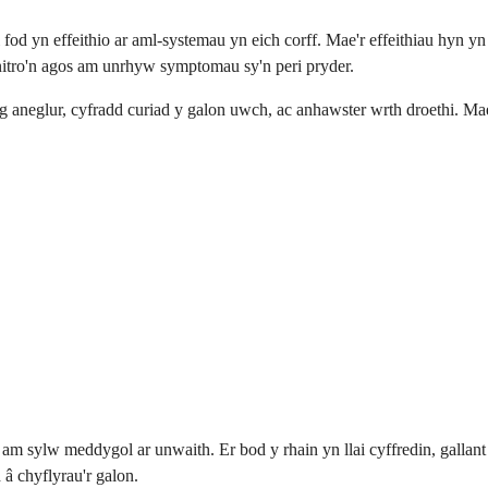
 fod yn effeithio ar aml-systemau yn eich corff. Mae'r effeithiau hyn
nitro'n agos am unrhyw symptomau sy'n peri pryder.
g aneglur, cyfradd curiad y galon uwch, ac anhawster wrth droethi. Mae'
fyn am sylw meddygol ar unwaith. Er bod y rhain yn llai cyffredin, gal
 â chyflyrau'r galon.