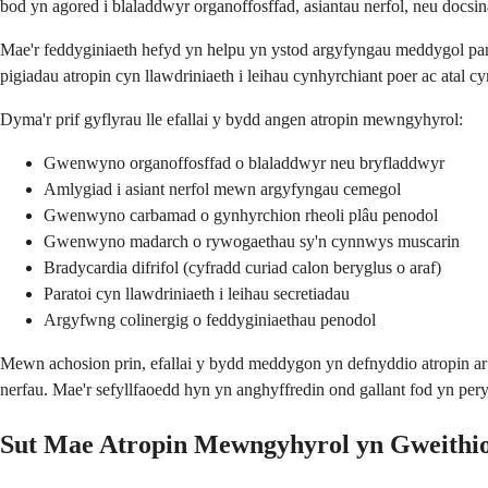
bod yn agored i blaladdwyr organoffosffad, asiantau nerfol, neu docs
Mae'r feddyginiaeth hefyd yn helpu yn ystod argyfyngau meddygol pan 
pigiadau atropin cyn llawdriniaeth i leihau cynhyrchiant poer ac atal 
Dyma'r prif gyflyrau lle efallai y bydd angen atropin mewngyhyrol:
Gwenwyno organoffosffad o blaladdwyr neu bryfladdwyr
Amlygiad i asiant nerfol mewn argyfyngau cemegol
Gwenwyno carbamad o gynhyrchion rheoli plâu penodol
Gwenwyno madarch o rywogaethau sy'n cynnwys muscarin
Bradycardia difrifol (cyfradd curiad calon beryglus o araf)
Paratoi cyn llawdriniaeth i leihau secretiadau
Argyfwng colinergig o feddyginiaethau penodol
Mewn achosion prin, efallai y bydd meddygon yn defnyddio atropin ar g
nerfau. Mae'r sefyllfaoedd hyn yn anghyffredin ond gallant fod yn p
Sut Mae Atropin Mewngyhyrol yn Gweithi