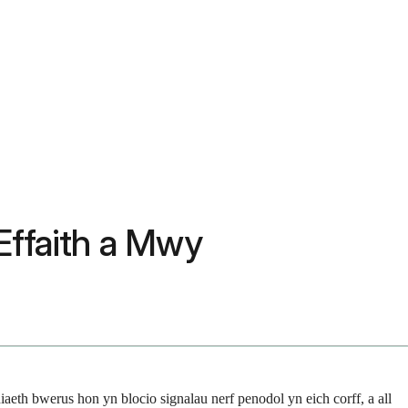
Effaith a Mwy
aeth bwerus hon yn blocio signalau nerf penodol yn eich corff, a all