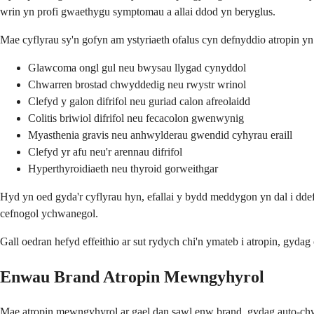
wrin yn profi gwaethygu symptomau a allai ddod yn beryglus.
Mae cyflyrau sy'n gofyn am ystyriaeth ofalus cyn defnyddio atropin y
Glawcoma ongl gul neu bwysau llygad cynyddol
Chwarren brostad chwyddedig neu rwystr wrinol
Clefyd y galon difrifol neu guriad calon afreolaidd
Colitis briwiol difrifol neu fecacolon gwenwynig
Myasthenia gravis neu anhwylderau gwendid cyhyrau eraill
Clefyd yr afu neu'r arennau difrifol
Hyperthyroidiaeth neu thyroid gorweithgar
Hyd yn oed gyda'r cyflyrau hyn, efallai y bydd meddygon yn dal i dde
cefnogol ychwanegol.
Gall oedran hefyd effeithio ar sut rydych chi'n ymateb i atropin, gydag c
Enwau Brand Atropin Mewngyhyrol
Mae atropin mewngyhyrol ar gael dan sawl enw brand, gydag auto-ch