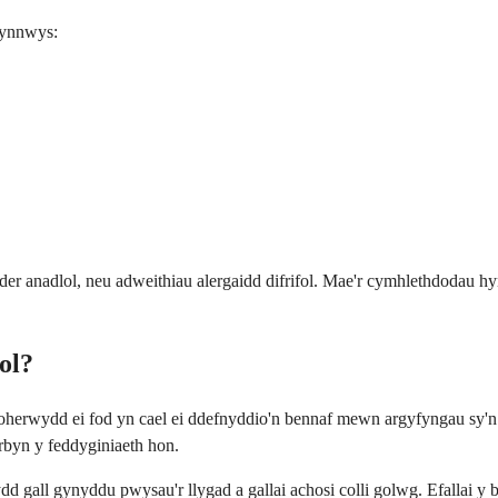
 cynnwys:
selder anadlol, neu adweithiau alergaidd difrifol. Mae'r cymhlethdoda
ol?
erwydd ei fod yn cael ei ddefnyddio'n bennaf mewn argyfyngau sy'n 
rbyn y feddyginiaeth hon.
dd gall gynyddu pwysau'r llygad a gallai achosi colli golwg. Efallai