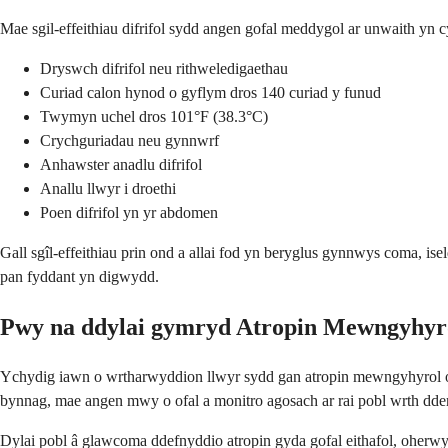
Mae sgil-effeithiau difrifol sydd angen gofal meddygol ar unwaith yn
Dryswch difrifol neu rithweledigaethau
Curiad calon hynod o gyflym dros 140 curiad y funud
Twymyn uchel dros 101°F (38.3°C)
Crychguriadau neu gynnwrf
Anhawster anadlu difrifol
Anallu llwyr i droethi
Poen difrifol yn yr abdomen
Gall sgîl-effeithiau prin ond a allai fod yn beryglus gynnwys coma, i
pan fyddant yn digwydd.
Pwy na ddylai gymryd Atropin Mewngyhyr
Ychydig iawn o wrtharwyddion llwyr sydd gan atropin mewngyhyrol oh
bynnag, mae angen mwy o ofal a monitro agosach ar rai pobl wrth dde
Dylai pobl â glawcoma ddefnyddio atropin gyda gofal eithafol, oherwy