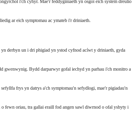
ongyrchol i'ch cyhyr. Mae'r feddyginiaeth yn osgoi eich system dreulio
iedig ar eich symptomau ac ymateb i'r driniaeth.
 yn derbyn un i dri phigiad yn ystod cyfnod acíwt y driniaeth, gyda
edd gwenwynig. Bydd darparwyr gofal iechyd yn parhau i'ch monitro a
efyllfa frys yn datrys a'ch symptomau'n sefydlogi, mae'r pigiadau'n
fewn oriau, tra gallai eraill fod angen sawl diwrnod o ofal ysbyty i