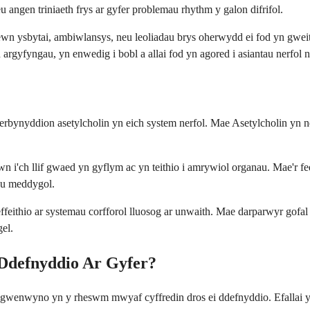
ngen triniaeth frys ar gyfer problemau rhythm y galon difrifol.
wn ysbytai, ambiwlansys, neu leoliadau brys oherwydd ei fod yn gweith
gyfyngau, yn enwedig i bobl a allai fod yn agored i asiantau nerfol n
erbynyddion asetylcholin yn eich system nerfol. Mae Asetylcholin yn 
 i'ch llif gwaed yn gyflym ac yn teithio i amrywiol organau. Mae'r fedd
au meddygol.
effeithio ar systemau corfforol lluosog ar unwaith. Mae darparwyr gofal
el.
 Ddefnyddio Ar Gyfer?
a gwenwyno yn y rheswm mwyaf cyffredin dros ei ddefnyddio. Efallai 