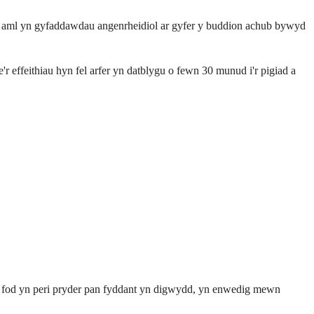
 yn aml yn gyfaddawdau angenrheidiol ar gyfer y buddion achub bywyd
r effeithiau hyn fel arfer yn datblygu o fewn 30 munud i'r pigiad a
lant fod yn peri pryder pan fyddant yn digwydd, yn enwedig mewn