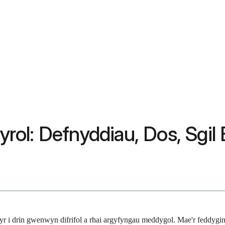
ol: Defnyddiau, Dos, Sgil 
yr i drin gwenwyn difrifol a rhai argyfyngau meddygol. Mae'r feddygini