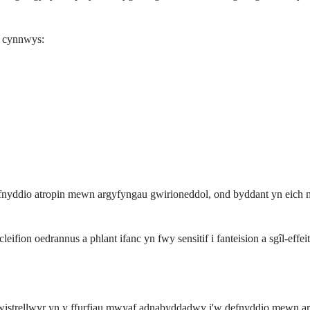
n cynnwys:
fnyddio atropin mewn argyfyngau gwirioneddol, ond byddant yn eich mo
leifion oedrannus a phlant ifanc yn fwy sensitif i fanteision a sgîl-effei
wistrellwyr yn y ffurfiau mwyaf adnabyddadwy i'w defnyddio mewn ar