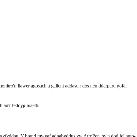
nitro'n llawer agosach a gallent addasu'r dos neu ddarparu gofal
thiau'r feddyginiaeth.
gyfyddau. Y brand mwyaf adnabyddus yw AtroPen, sy'n dod fel auto-