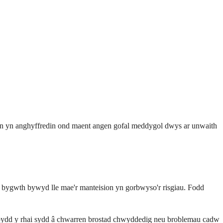
u hyn yn anghyffredin ond maent angen gofal meddygol dwys ar unwaith
bygwth bywyd lle mae'r manteision yn gorbwyso'r risgiau. Fodd
 y bydd y rhai sydd â chwarren brostad chwyddedig neu broblemau cadw