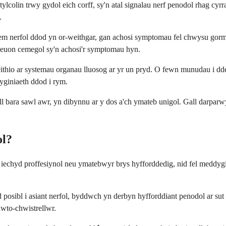
colin trwy gydol eich corff, sy'n atal signalau nerf penodol rhag cy
.
 nerfol ddod yn or-weithgar, gan achosi symptomau fel chwysu gormo
euon cemegol sy'n achosi'r symptomau hyn.
eithio ar systemau organau lluosog ar yr un pryd. O fewn munudau i dd
dyginiaeth ddod i rym.
gall bara sawl awr, yn dibynnu ar y dos a'ch ymateb unigol. Gall darparw
ol?
hyd proffesiynol neu ymatebwyr brys hyfforddedig, nid fel meddyginiae
posibl i asiant nerfol, byddwch yn derbyn hyfforddiant penodol ar sut 
awto-chwistrellwr.