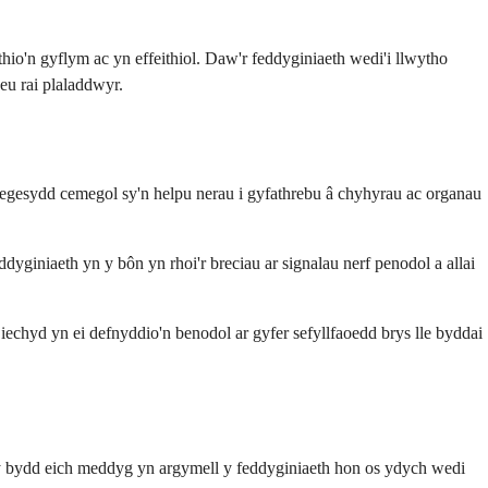
io'n gyflym ac yn effeithiol. Daw'r feddyginiaeth wedi'i llwytho
eu rai plaladdwyr.
negesydd cemegol sy'n helpu nerau i gyfathrebu â chyhyrau ac organau
yginiaeth yn y bôn yn rhoi'r breciau ar signalau nerf penodol a allai
 iechyd yn ei defnyddio'n benodol ar gyfer sefyllfaoedd brys lle byddai
y bydd eich meddyg yn argymell y feddyginiaeth hon os ydych wedi