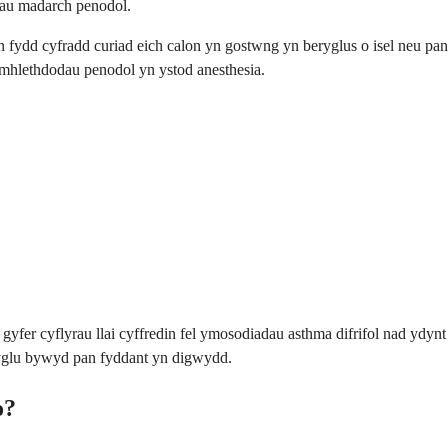
inau madarch penodol.
fydd cyfradd curiad eich calon yn gostwng yn beryglus o isel neu pan
cymhlethdodau penodol yn ystod anesthesia.
yfer cyflyrau llai cyffredin fel ymosodiadau asthma difrifol nad ydynt
eryglu bywyd pan fyddant yn digwydd.
o?