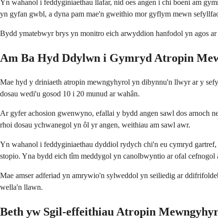
Yn wahanol i feddyginiaethau llafar, nid oes angen i chi boeni am gym
yn gyfan gwbl, a dyna pam mae'n gweithio mor gyflym mewn sefyllfa
Bydd ymatebwyr brys yn monitro eich arwyddion hanfodol yn agos ar ôl 
Am Ba Hyd Ddylwn i Gymryd Atropin Me
Mae hyd y driniaeth atropin mewngyhyrol yn dibynnu'n llwyr ar y sefyll
dosau wedi'u gosod 10 i 20 munud ar wahân.
Ar gyfer achosion gwenwyno, efallai y bydd angen sawl dos arnoch nes
rhoi dosau ychwanegol yn ôl yr angen, weithiau am sawl awr.
Yn wahanol i feddyginiaethau dyddiol rydych chi'n eu cymryd gartref, 
stopio. Yna bydd eich tîm meddygol yn canolbwyntio ar ofal cefnogol a
Mae amser adferiad yn amrywio'n sylweddol yn seiliedig ar ddifrifolde
wella'n llawn.
Beth yw Sgil-effeithiau Atropin Mewngyhy