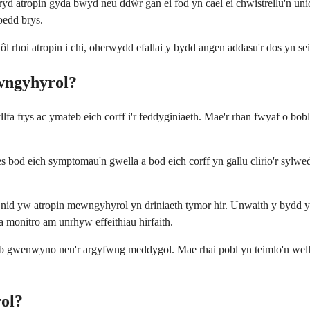
ryd atropin gyda bwyd neu ddŵr gan ei fod yn cael ei chwistrellu'n uni
oedd brys.
rhoi atropin i chi, oherwydd efallai y bydd angen addasu'r dos yn seil
wngyhyrol?
fa frys ac ymateb eich corff i'r feddyginiaeth. Mae'r rhan fwyaf o bobl
 bod eich symptomau'n gwella a bod eich corff yn gallu clirio'r sylw
nid yw atropin mewngyhyrol yn driniaeth tymor hir. Unwaith y bydd y s
 monitro am unrhyw effeithiau hirfaith.
b gwenwyno neu'r argyfwng meddygol. Mae rhai pobl yn teimlo'n well o 
rol?