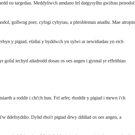
rraedd eu targedau. Meddyliwch amdano fel datgysylltu gwifrau penodol
dol, gollwng poer, cyfogi cyhyrau, a phroblemau anadlu. Mae atropin
erbyn y pigiad, efallai y byddwch yn sylwi ar newidiadau yn eich
yr gofal iechyd ailadrodd dosau os oes angen i gynnal yr effeithiau
th a roddir i chi'ch hun. Fel arfer, rhoddir y pigiad i mewn i'ch
i'w ddefnyddio. Dylid rhoi'r pigiad drwy ddillad os oes angen, a