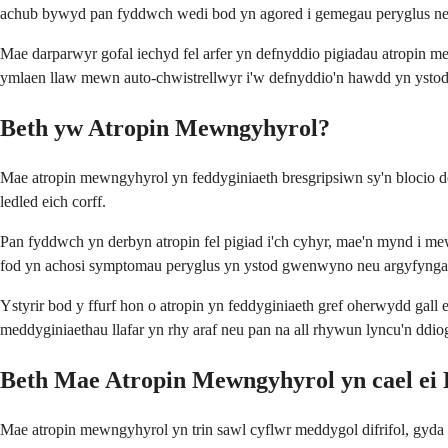
achub bywyd pan fyddwch wedi bod yn agored i gemegau peryglus neu a
Mae darparwyr gofal iechyd fel arfer yn defnyddio pigiadau atropin me
ymlaen llaw mewn auto-chwistrellwyr i'w defnyddio'n hawdd yn ystod ar
Beth yw Atropin Mewngyhyrol?
Mae atropin mewngyhyrol yn feddyginiaeth bresgripsiwn sy'n blocio d
ledled eich corff.
Pan fyddwch yn derbyn atropin fel pigiad i'ch cyhyr, mae'n mynd i mewn
fod yn achosi symptomau peryglus yn ystod gwenwyno neu argyfyng
Ystyrir bod y ffurf hon o atropin yn feddyginiaeth gref oherwydd gall 
meddyginiaethau llafar yn rhy araf neu pan na all rhywun lyncu'n ddiog
Beth Mae Atropin Mewngyhyrol yn cael ei
Mae atropin mewngyhyrol yn trin sawl cyflwr meddygol difrifol, gyd