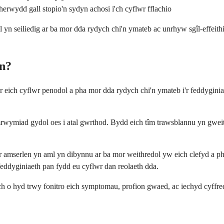
rwydd gall stopio'n sydyn achosi i'ch cyflwr fflachio
n seiliedig ar ba mor dda rydych chi'n ymateb ac unrhyw sgîl-effeithia
n?
eich cyflwr penodol a pha mor dda rydych chi'n ymateb i'r feddyginiaet
mrwymiad gydol oes i atal gwrthod. Bydd eich tîm trawsblannu yn gweithi
 amserlen yn aml yn dibynnu ar ba mor weithredol yw eich clefyd a pha
 feddyginiaeth pan fydd eu cyflwr dan reolaeth dda.
h o hyd trwy fonitro eich symptomau, profion gwaed, ac iechyd cyffred