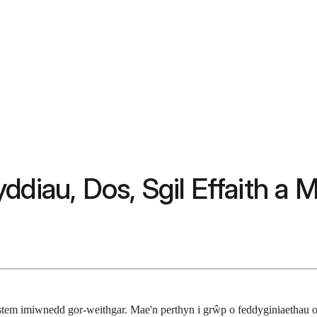
ddiau, Dos, Sgil Effaith a
stem imiwnedd gor-weithgar. Mae'n perthyn i grŵp o feddyginiaethau o