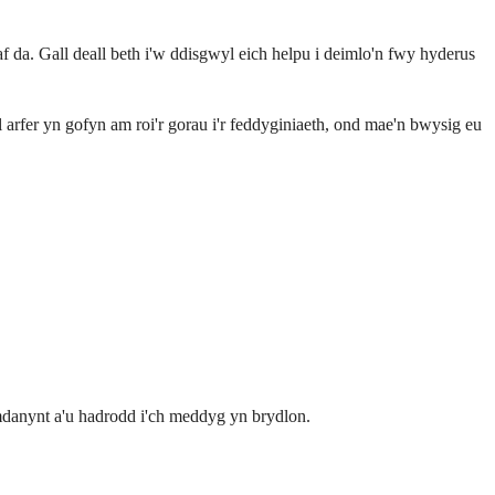
haf da. Gall deall beth i'w ddisgwyl eich helpu i deimlo'n fwy hyderus
l arfer yn gofyn am roi'r gorau i'r feddyginiaeth, ond mae'n bwysig eu
amdanynt a'u hadrodd i'ch meddyg yn brydlon.