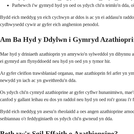
Parhewch i'w gymryd hyd yn oed os ydych chi'n teimlo'n dda, ohe
Bydd eich meddyg yn eich cychwyn ar ddos is ac yn ei addasu'n raddol y
cydbwysedd cywir ar gyfer eich anghenion penodol.
Am Ba Hyd y Ddylwn i Gymryd Azathiopri
Mae hyd y driniaeth azathioprin yn amrywio'n sylweddol yn dibynnu ar 
ei gymryd am flynyddoedd neu hyd yn oed yn y tymor hir.
Ar gyfer cleifion trawsblaniad organau, mae azathioprin fel arfer yn y
newydd yn iach ac yn gweithredu'n dda.
Os ydych chi'n cymryd azathioprine ar gyfer cyflwr hunanimiwn, mae'r
canfod y gallant leihau eu dos yn raddol neu hyd yn oed roi'r gorau i'r
Bydd eich meddyg yn asesu'n rheolaidd a oes angen azathioprine arnoc
seibiannau o'r feddyginiaeth os ydych chi'n gwneud yn dda.
Beth yw'r Sgil Effaith o Azathioprine?