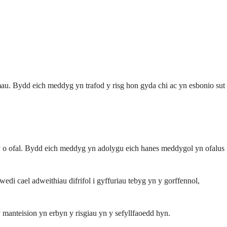
au. Bydd eich meddyg yn trafod y risg hon gyda chi ac yn esbonio sut
mwy o ofal. Bydd eich meddyg yn adolygu eich hanes meddygol yn ofalus
di cael adweithiau difrifol i gyffuriau tebyg yn y gorffennol,
manteision yn erbyn y risgiau yn y sefyllfaoedd hyn.