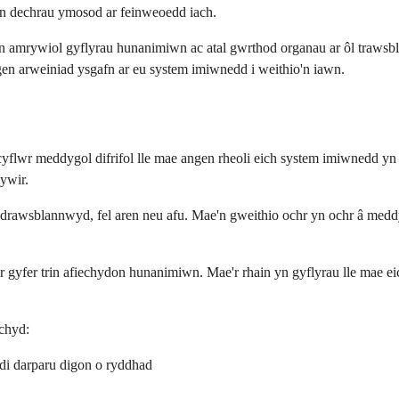
'n dechrau ymosod ar feinweoedd iach.
n amrywiol gyflyrau hunanimiwn ac atal gwrthod organau ar ôl trawsblan
gen arweiniad ysgafn ar eu system imiwnedd i weithio'n iawn.
cyflwr meddygol difrifol lle mae angen rheoli eich system imiwnedd yn
hywir.
 drawsblannwyd, fel aren neu afu. Mae'n gweithio ochr yn ochr â meddyg
 ar gyfer trin afiechydon hunanimiwn. Mae'r rhain yn gyflyrau lle mae
echyd:
edi darparu digon o ryddhad