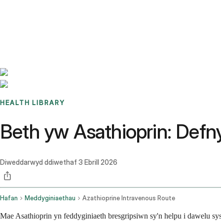
Benchmarks
Stories
FAQ
Sign up / Log in
HEALTH LIBRARY
Beth yw Asathioprin: Defny
Diweddarwyd ddiwethaf
3 Ebrill 2026
Hafan
Meddyginiaethau
Azathioprine Intravenous Route
Mae Asathioprin yn feddyginiaeth bresgripsiwn sy'n helpu i dawelu sy