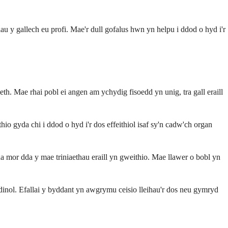
u y gallech eu profi. Mae'r dull gofalus hwn yn helpu i ddod o hyd i'r
h. Mae rhai pobl ei angen am ychydig fisoedd yn unig, tra gall eraill
o gyda chi i ddod o hyd i'r dos effeithiol isaf sy'n cadw'ch organ
 mor dda y mae triniaethau eraill yn gweithio. Mae llawer o bobl yn
inol. Efallai y byddant yn awgrymu ceisio lleihau'r dos neu gymryd