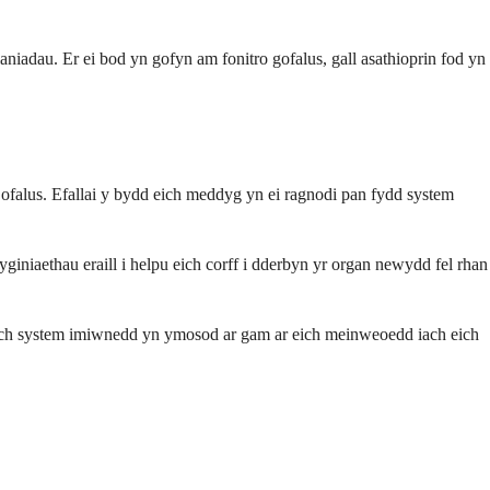
iadau. Er ei bod yn gofyn am fonitro gofalus, gall asathioprin fod yn
 ofalus. Efallai y bydd eich meddyg yn ei ragnodi pan fydd system
iniaethau eraill i helpu eich corff i dderbyn yr organ newydd fel rhan
 eich system imiwnedd yn ymosod ar gam ar eich meinweoedd iach eich