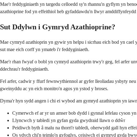
Mae'r feddyginiaeth yn targedu celloedd sy'n rhannu'n gyflym yn beno
azathioprine fod yn effeithiol heb gyfaddawdu'n llwyr amddiffynfeydd n
Sut Ddylwn i Gymryd Azathioprine?
Mae cymryd azathioprin yn gywir yn helpu i sicrhau eich bod yn cael y
sut mae eich corff yn ymateb i'r feddyginiaeth.
Mae'r rhan fwyaf o bobl yn cymryd azathioprin trwy'r geg, fel arfer 
ddechrau'r feddyginiaeth.
Fel arfer, cadwir y ffurf fewnwythiennol ar gyfer lleoliadau ysbyty ne
gweinyddu ac yn eich monitro'n agos yn ystod y broses.
Dyma'r hyn sydd angen i chi ei wybod am gymryd azathioprin yn iawn
Cymerwch ef ar yr un amser bob dydd i gynnal lefelau cyson yn 
Llyncwch y tabledi yn gyfan gyda gwydraid llawn o ddŵr
Peidiwch byth â malu na thorri'r tabledi, oherwydd gall hyn effei
Os ydych chi'n teimlo'n gyfoglys, ceisiwch ei gymryd gyda bwyd