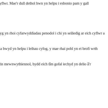
flwr. Mae'r dull dethol hwn yn helpu i esbonio pam y gall
g yn rhoi cyfarwyddiadau penodol i chi yn seiliedig ar eich cyflwr a
bwyd yn helpu i leihau cyfog, y mae rhai pobl yn ei brofi wrth
rin mewnwythiennol, bydd eich tîm gofal iechyd yn delio â'r