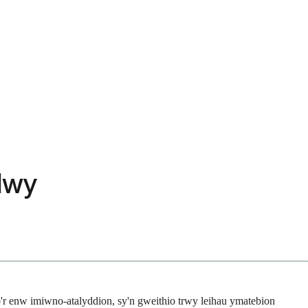
 Mwy
'r enw imiwno-atalyddion, sy'n gweithio trwy leihau ymatebion