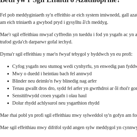
Fel pob meddyginiaeth sy'n effeithio ar eich system imiwnedd, gall azat
am eich triniaeth a gwybod pryd i gysylltu â'ch meddyg.
Mae'r sgil effeithiau mwyaf cyffredin yn tueddu i fod yn ysgafn ac yn a
trafod gyda'ch darparwr gofal iechyd.
Dyma'r sgil effeithiau y mae'n fwyaf tebygol y byddwch yn eu profi:
Cyfog ysgafn neu stumog wedi cynhyrfu, yn enwedig pan fyddw
Mwy o duedd i heintiau bach fel annwyd
Blinder neu deimlo'n fwy blinedig nag arfer
Tenau gwallt dros dro, sydd fel arfer yn gwrthdroi ar ôl rhoi'r go
Sensitifrwydd croen ysgafn i olau haul
Dolur rhydd achlysurol neu ysgarthion rhydd
Mae rhai pobl yn profi sgil effeithiau mwy sylweddol sy'n gofyn am fo
Mae sgil effeithiau mwy difrifol sydd angen sylw meddygol yn cynnw