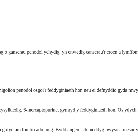
sg o ganserau penodol ychydig, yn enwedig canserau'r croen a lymffom
ai unigolion penodol osgoi'r feddyginiaeth hon neu ei defnyddio gyda 
ysylltiedig, 6-mercaptopurine, gymryd y feddyginiaeth hon. Os ydych we
n gofyn am fonitro arbennig. Bydd angen i'ch meddyg bwyso a mesur y 