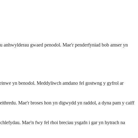
id, neu anhwylderau gwaed penodol. Mae'r penderfyniad bob amser yn
r meinwe yn benodol. Meddyliwch amdano fel gostwng y gyfrol ar
weithredu. Mae'r broses hon yn digwydd yn raddol, a dyna pam y caiff
chlefydau. Mae'n fwy fel rhoi breciau ysgafn i gar yn hytrach na