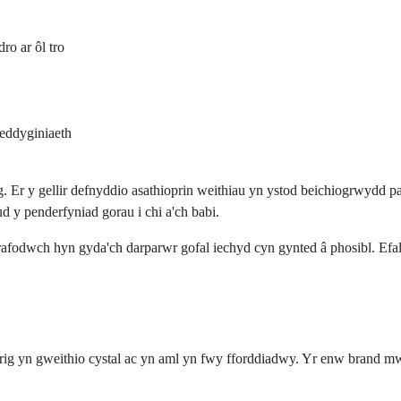
ro ar ôl tro
feddyginiaeth
 Er y gellir defnyddio asathioprin weithiau yn ystod beichiogrwydd pa
 y penderfyniad gorau i chi a'ch babi.
trafodwch hyn gyda'ch darparwr gofal iechyd cyn gynted â phosibl. Efal
erig yn gweithio cystal ac yn aml yn fwy fforddiadwy. Yr enw brand m