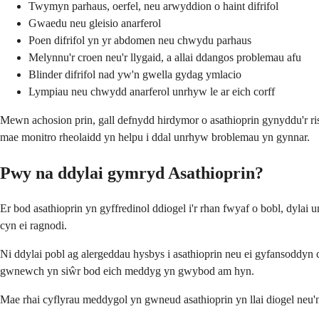
Twymyn parhaus, oerfel, neu arwyddion o haint difrifol
Gwaedu neu gleisio anarferol
Poen difrifol yn yr abdomen neu chwydu parhaus
Melynnu'r croen neu'r llygaid, a allai ddangos problemau afu
Blinder difrifol nad yw'n gwella gydag ymlacio
Lympiau neu chwydd anarferol unrhyw le ar eich corff
Mewn achosion prin, gall defnydd hirdymor o asathioprin gynyddu'r ri
mae monitro rheolaidd yn helpu i ddal unrhyw broblemau yn gynnar.
Pwy na ddylai gymryd Asathioprin?
Er bod asathioprin yn gyffredinol ddiogel i'r rhan fwyaf o bobl, dyl
cyn ei ragnodi.
Ni ddylai pobl ag alergeddau hysbys i asathioprin neu ei gyfansoddyn c
gwnewch yn siŵr bod eich meddyg yn gwybod am hyn.
Mae rhai cyflyrau meddygol yn gwneud asathioprin yn llai diogel neu'