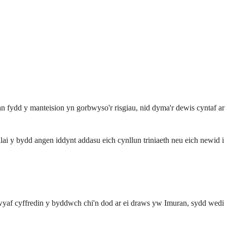
n fydd y manteision yn gorbwyso'r risgiau, nid dyma'r dewis cyntaf ar
lai y bydd angen iddynt addasu eich cynllun triniaeth neu eich newid i
wyaf cyffredin y byddwch chi'n dod ar ei draws yw Imuran, sydd wedi