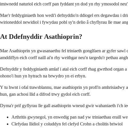
imiwnedd naturiol eich corff pan fyddant yn dod yn rhy ymosodol neu
Mae'r feddyginiaeth hon wedi'i defnyddio'n ddiogel ers degawdau i dri
wirioneddol newidiol i fywydau pobl sy'n delio â chyflyrau lle mae an
At Ddefnyddir Asathioprin?
Mae Asathioprin yn gwasanaethu fel triniaeth gonglfaen ar gyfer sawl 
amddiffyn eich corff naill ai'n rhy weithgar neu'n targedu'r pethau ang
Defnyddir y feddyginiaeth amlaf i atal eich corff rhag gwrthod organ a
ohono'i hun yn hytrach na brwydro yn ei erbyn.
Y tu hwnt i ofal trawsblannu, mae asathioprin yn profi'n amhrisiadwy
hun, gan achosi llid a difrod trwy gydol eich corff.
Dyma'r prif gyflyrau lle gall asathioprin wneud gwir wahaniaeth i'ch i
Arthritis gwynegol, yn enwedig pan nad yw triniaethau eraill w
Clefydau llidiol y coluddyn fel clefyd Crohn a cholitis briwiol