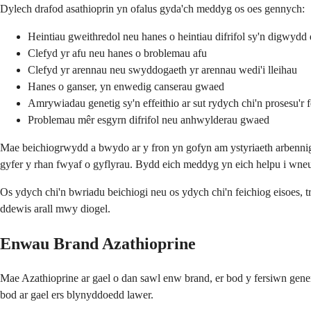
Dylech drafod asathioprin yn ofalus gyda'ch meddyg os oes gennych:
Heintiau gweithredol neu hanes o heintiau difrifol sy'n digwydd d
Clefyd yr afu neu hanes o broblemau afu
Clefyd yr arennau neu swyddogaeth yr arennau wedi'i lleihau
Hanes o ganser, yn enwedig canserau gwaed
Amrywiadau genetig sy'n effeithio ar sut rydych chi'n prosesu'r 
Problemau mêr esgyrn difrifol neu anhwylderau gwaed
Mae beichiogrwydd a bwydo ar y fron yn gofyn am ystyriaeth arbennig.
gyfer y rhan fwyaf o gyflyrau. Bydd eich meddyg yn eich helpu i wneud
Os ydych chi'n bwriadu beichiogi neu os ydych chi'n feichiog eisoes, 
ddewis arall mwy diogel.
Enwau Brand Azathioprine
Mae Azathioprine ar gael o dan sawl enw brand, er bod y fersiwn gen
bod ar gael ers blynyddoedd lawer.