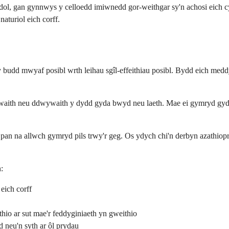
dol, gan gynnwys y celloedd imiwnedd gor-weithgar sy'n achosi eich cy
aturiol eich corff.
 budd mwyaf posibl wrth leihau sgîl-effeithiau posibl. Bydd eich meddy
unwaith neu ddwywaith y dydd gyda bwyd neu laeth. Mae ei gymryd gyda 
u pan na allwch gymryd pils trwy'r geg. Os ydych chi'n derbyn azathiop
:
eich corff
thio ar sut mae'r feddyginiaeth yn gweithio
 neu'n syth ar ôl prydau