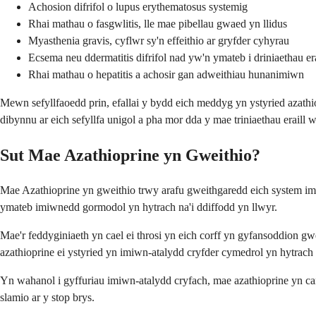
Achosion difrifol o lupus erythematosus systemig
Rhai mathau o fasgwlitis, lle mae pibellau gwaed yn llidus
Myasthenia gravis, cyflwr sy'n effeithio ar gryfder cyhyrau
Ecsema neu ddermatitis difrifol nad yw'n ymateb i driniaethau era
Rhai mathau o hepatitis a achosir gan adweithiau hunanimiwn
Mewn sefyllfaoedd prin, efallai y bydd eich meddyg yn ystyried azathio
dibynnu ar eich sefyllfa unigol a pha mor dda y mae triniaethau eraill w
Sut Mae Azathioprine yn Gweithio?
Mae Azathioprine yn gweithio trwy arafu gweithgaredd eich system imi
ymateb imiwnedd gormodol yn hytrach na'i ddiffodd yn llwyr.
Mae'r feddyginiaeth yn cael ei throsi yn eich corff yn gyfansoddion g
azathioprine ei ystyried yn imiwn-atalydd cryfder cymedrol yn hytrach
Yn wahanol i gyffuriau imiwn-atalydd cryfach, mae azathioprine yn cani
slamio ar y stop brys.