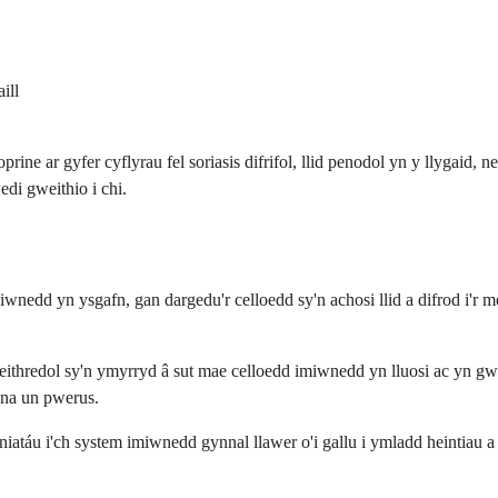
ill
prine ar gyfer cyflyrau fel soriasis difrifol, llid penodol yn y llyga
edi gweithio i chi.
wnedd yn ysgafn, gan dargedu'r celloedd sy'n achosi llid a difrod i'
weithredol sy'n ymyrryd â sut mae celloedd imiwnedd yn lluosi ac yn g
 na un pwerus.
atáu i'ch system imiwnedd gynnal llawer o'i gallu i ymladd heintiau a 