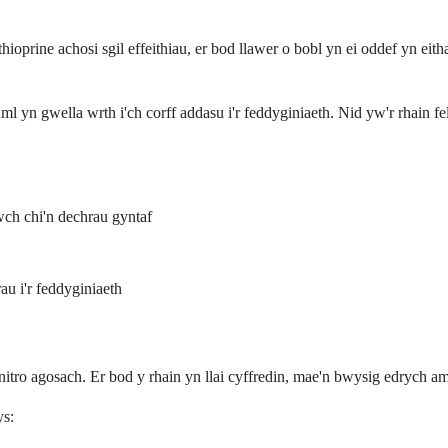
hioprine achosi sgil effeithiau, er bod llawer o bobl yn ei oddef yn eit
ml yn gwella wrth i'ch corff addasu i'r feddyginiaeth. Nid yw'r rhain fe
ch chi'n dechrau gyntaf
rau i'r feddyginiaeth
nitro agosach. Er bod y rhain yn llai cyffredin, mae'n bwysig edrych 
ys: