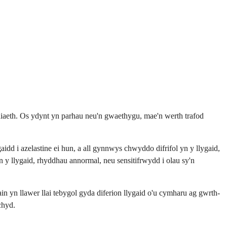
driniaeth. Os ydynt yn parhau neu'n gwaethygu, mae'n werth trafod
idd i azelastine ei hun, a all gynnwys chwyddo difrifol yn y llygaid,
 y llygaid, rhyddhau annormal, neu sensitifrwydd i olau sy'n
in yn llawer llai tebygol gyda diferion llygaid o'u cymharu ag gwrth-
chyd.