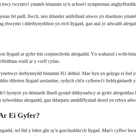
u trwy rwystro'r ymateb histamin sy'n achosi'r symptomau anghyffordd
enau fel paill, llwch, neu ddander anifeiliaid anwes yn sbarduno ymateb
g rhwymo i dderbynyddion yn eich llygaid, gan atal yr adwaith alergaid
ion llygaid ar gyfer trin conjunctivitis alergaidd. Yn wahanol i wrth-hi
eithiau eraill ar y corff cyfan.
thwynebwyr derbynnydd histamin H1 dethol. Mae hyn yn golygu ei fod 
dio diferion llygaid azelastine, rydych chi'n cyflenwi'r feddyginiaeth 
'i hystyrir yn driniaeth llinell gyntaf ddibynadwy ar gyfer alergeddau
au sylweddau alergaidd, gan ddarparu amddiffyniad deuol yn erbyn adwe
 Ar Ei Gyfer?
ergaidd, sef llid y bilen glir sy'n gorchuddio'ch llygad. Mae'r cyflwr h