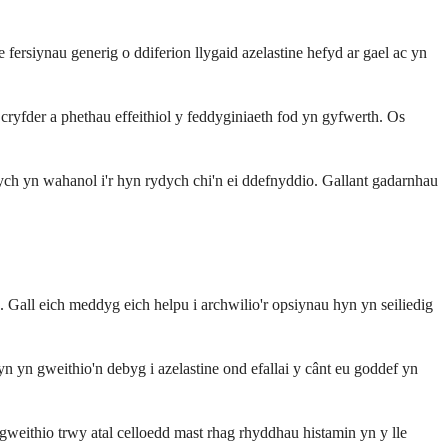
rsiynau generig o ddiferion llygaid azelastine hefyd ar gael ac yn
der a ​​phethau effeithiol y feddyginiaeth fod yn gyfwerth. Os
ch yn wahanol i'r hyn rydych chi'n ei ddefnyddio. Gallant gadarnhau
id. Gall eich meddyg eich helpu i archwilio'r opsiynau hyn yn seiliedig
n yn gweithio'n debyg i azelastine ond efallai y cânt eu goddef yn
weithio trwy atal celloedd mast rhag rhyddhau histamin yn y lle