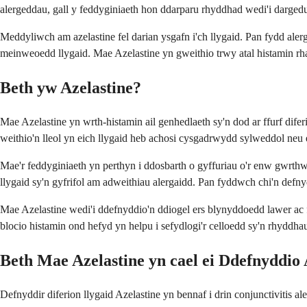
alergeddau, gall y feddyginiaeth hon ddarparu rhyddhad wedi'i darged
Meddyliwch am azelastine fel darian ysgafn i'ch llygaid. Pan fydd alerg
meinweoedd llygaid. Mae Azelastine yn gweithio trwy atal histamin rha
Beth yw Azelastine?
Mae Azelastine yn wrth-histamin ail genhedlaeth sy'n dod ar ffurf difer
weithio'n lleol yn eich llygaid heb achosi cysgadrwydd sylweddol neu eff
Mae'r feddyginiaeth yn perthyn i ddosbarth o gyffuriau o'r enw gwr
llygaid sy'n gyfrifol am adweithiau alergaidd. Pan fyddwch chi'n defnyd
Mae Azelastine wedi'i ddefnyddio'n ddiogel ers blynyddoedd lawer ac fe
blocio histamin ond hefyd yn helpu i sefydlogi'r celloedd sy'n rhyddh
Beth Mae Azelastine yn cael ei Ddefnyddio
Defnyddir diferion llygaid Azelastine yn bennaf i drin conjunctivitis al