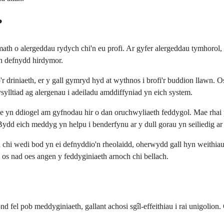
?
 math o alergeddau rydych chi'n eu profi. Ar gyfer alergeddau tymhorol
en defnydd hirdymor.
driniaeth, er y gall gymryd hyd at wythnos i brofi'r buddion llawn. Os 
ylltiad ag alergenau i adeiladu amddiffyniad yn eich system.
ine yn ddiogel am gyfnodau hir o dan oruchwyliaeth feddygol. Mae rhai 
Bydd eich meddyg yn helpu i benderfynu ar y dull gorau yn seiliedig a
ch chi wedi bod yn ei defnyddio'n rheolaidd, oherwydd gall hyn weithi
 os nad oes angen y feddyginiaeth arnoch chi bellach.
d fel pob meddyginiaeth, gallant achosi sgîl-effeithiau i rai unigolion.