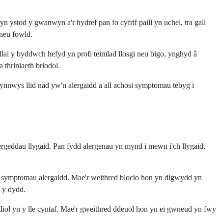
n ystod y gwanwyn a'r hydref pan fo cyfrif paill yn uchel, tra gall
 neu fowld.
ai y byddwch hefyd yn profi teimlad llosgi neu bigo, ynghyd â
 thriniaeth briodol.
 cynnwys llid nad yw'n alergaidd a all achosi symptomau tebyg i
rgeddau llygaid. Pan fydd alergenau yn mynd i mewn i'ch llygaid,
u symptomau alergaidd. Mae'r weithred blocio hon yn digwydd yn
l y dydd.
idiol yn y lle cyntaf. Mae'r gweithred ddeuol hon yn ei gwneud yn fwy