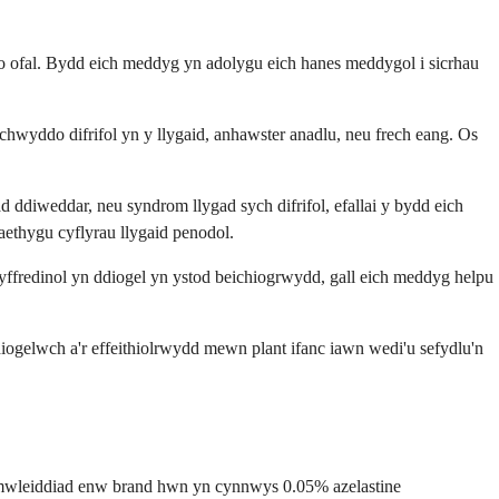
y o ofal. Bydd eich meddyg yn adolygu eich hanes meddygol i sicrhau
hwyddo difrifol yn y llygaid, anhawster anadlu, neu frech eang. Os
d ddiweddar, neu syndrom llygad sych difrifol, efallai y bydd eich
ethygu cyflyrau llygaid penodol.
gyffredinol yn ddiogel yn ystod beichiogrwydd, gall eich meddyg helpu
diogelwch a'r effeithiolrwydd mewn plant ifanc iawn wedi'u sefydlu'n
formwleiddiad enw brand hwn yn cynnwys 0.05% azelastine