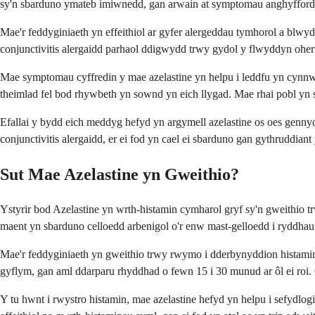
sy'n sbarduno ymateb imiwnedd, gan arwain at symptomau anghyffordd
Mae'r feddyginiaeth yn effeithiol ar gyfer alergeddau tymhorol a blwyd
conjunctivitis alergaidd parhaol ddigwydd trwy gydol y flwyddyn oher
Mae symptomau cyffredin y mae azelastine yn helpu i leddfu yn cynnwy
theimlad fel bod rhywbeth yn sownd yn eich llygad. Mae rhai pobl yn sy
Efallai y bydd eich meddyg hefyd yn argymell azelastine os oes gennych
conjunctivitis alergaidd, er ei fod yn cael ei sbarduno gan gythruddian
Sut Mae Azelastine yn Gweithio?
Ystyrir bod Azelastine yn wrth-histamin cymharol gryf sy'n gweithio 
maent yn sbarduno celloedd arbenigol o'r enw mast-gelloedd i ryddhau h
Mae'r feddyginiaeth yn gweithio trwy rwymo i dderbynyddion histamin
gyflym, gan aml ddarparu rhyddhad o fewn 15 i 30 munud ar ôl ei roi. G
Y tu hwnt i rwystro histamin, mae azelastine hefyd yn helpu i sefydlo