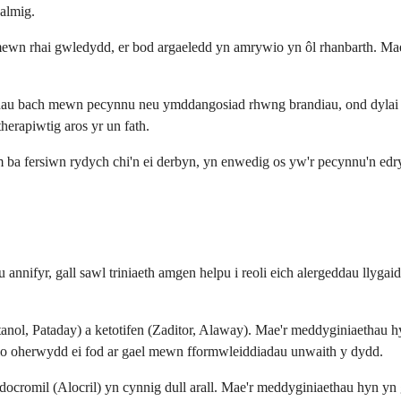
halmig.
wn rhai gwledydd, er bod argaeledd yn amrywio yn ôl rhanbarth. Mae fe
hau bach mewn pecynnu neu ymddangosiad rhwng brandiau, ond dylai cryf
herapiwtig aros yr un fath.
ba fersiwn rydych chi'n ei derbyn, yn enwedig os yw'r pecynnu'n edry
u annifyr, gall sawl triniaeth amgen helpu i reoli eich alergeddau llyga
anol, Pataday) a ketotifen (Zaditor, Alaway). Mae'r meddyginiaethau hy
frio oherwydd ei fod ar gael mewn fformwleiddiadau unwaith y dydd.
romil (Alocril) yn cynnig dull arall. Mae'r meddyginiaethau hyn yn g