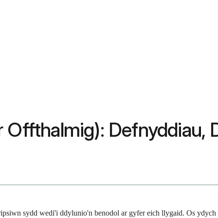
 Offthalmig): Defnyddiau, D
ipsiwn sydd wedi'i ddylunio'n benodol ar gyfer eich llygaid. Os ydych 