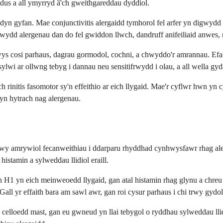
us a all ymyrryd â'ch gweithgareddau dyddiol.
dyn gyfan. Mae conjunctivitis alergaidd tymhorol fel arfer yn digwydd y
wydd alergenau dan do fel gwiddon llwch, dandruff anifeiliaid anwes,
s cosi parhaus, dagrau gormodol, cochni, a chwyddo'r amrannau. Efall
lwi ar ollwng tebyg i dannau neu sensitifrwydd i olau, a all wella gyda
 rinitis fasomotor sy'n effeithio ar eich llygaid. Mae'r cyflwr hwn yn
t yn hytrach nag alergenau.
trwy amrywiol fecanweithiau i ddarparu rhyddhad cynhwysfawr rhag ale
istamin a sylweddau llidiol eraill.
 H1 yn eich meinweoedd llygaid, gan atal histamin rhag glynu a chre
all yr effaith bara am sawl awr, gan roi cysur parhaus i chi trwy gydo
gi celloedd mast, gan eu gwneud yn llai tebygol o ryddhau sylweddau ll