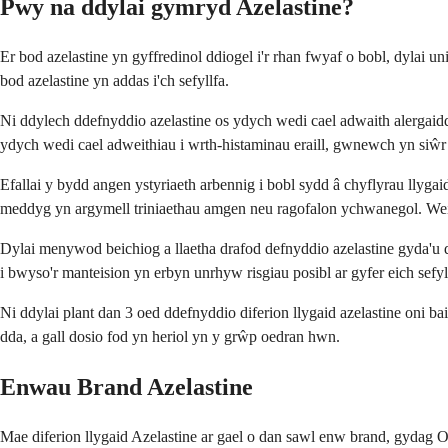
Pwy na ddylai gymryd Azelastine?
Er bod azelastine yn gyffredinol ddiogel i'r rhan fwyaf o bobl, dylai
bod azelastine yn addas i'ch sefyllfa.
Ni ddylech ddefnyddio azelastine os ydych wedi cael adwaith alergaid
ydych wedi cael adweithiau i wrth-histaminau eraill, gwnewch yn siŵr
Efallai y bydd angen ystyriaeth arbennig i bobl sydd â chyflyrau llygai
meddyg yn argymell triniaethau amgen neu ragofalon ychwanegol. Weit
Dylai menywod beichiog a llaetha drafod defnyddio azelastine gyda'u d
i bwyso'r manteision yn erbyn unrhyw risgiau posibl ar gyfer eich sefyl
Ni ddylai plant dan 3 oed ddefnyddio diferion llygaid azelastine oni b
dda, a gall dosio fod yn heriol yn y grŵp oedran hwn.
Enwau Brand Azelastine
Mae diferion llygaid Azelastine ar gael o dan sawl enw brand, gydag 