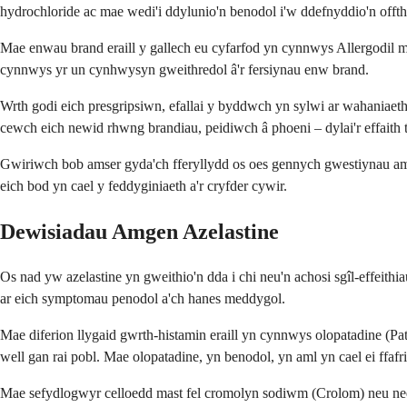
hydrochloride ac mae wedi'i ddylunio'n benodol i'w ddefnyddio'n offt
Mae enwau brand eraill y gallech eu cyfarfod yn cynnwys Allergodil me
cynnwys yr un cynhwysyn gweithredol â'r fersiynau enw brand.
Wrth godi eich presgripsiwn, efallai y byddwch yn sylwi ar wahaniaet
cewch eich newid rhwng brandiau, peidiwch â phoeni – dylai'r effaith t
Gwiriwch bob amser gyda'ch fferyllydd os oes gennych gwestiynau am 
eich bod yn cael y feddyginiaeth a'r cryfder cywir.
Dewisiadau Amgen Azelastine
Os nad yw azelastine yn gweithio'n dda i chi neu'n achosi sgîl-effeithia
ar eich symptomau penodol a'ch hanes meddygol.
Mae diferion llygaid gwrth-histamin eraill yn cynnwys olopatadine (Pat
well gan rai pobl. Mae olopatadine, yn benodol, yn aml yn cael ei ffa
Mae sefydlogwyr celloedd mast fel cromolyn sodiwm (Crolom) neu nedoc