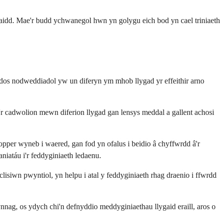
ergaidd. Mae'r budd ychwanegol hwn yn golygu eich bod yn cael triniaeth
Y dos nodweddiadol yw un diferyn ym mhob llygad yr effeithir arno
r cadwolion mewn diferion llygad gan lensys meddal a gallent achosi
opper wyneb i waered, gan fod yn ofalus i beidio â chyffwrdd â'r
iatáu i'r feddyginiaeth ledaenu.
lisiwn pwyntiol, yn helpu i atal y feddyginiaeth rhag draenio i ffwrdd
ynnag, os ydych chi'n defnyddio meddyginiaethau llygaid eraill, aros o