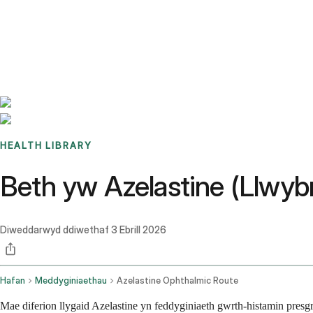
Benchmarks
Stories
FAQ
Sign up / Log in
HEALTH LIBRARY
Beth yw Azelastine (Llwybr
Diweddarwyd ddiwethaf
3 Ebrill 2026
Hafan
Meddyginiaethau
Azelastine Ophthalmic Route
Mae diferion llygaid Azelastine yn feddyginiaeth gwrth-histamin presgr