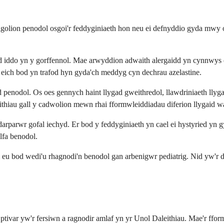
 unigolion penodol osgoi'r feddyginiaeth hon neu ei defnyddio gyda mw
d iddo yn y gorffennol. Mae arwyddion adwaith alergaidd yn cynnwys c
 eich bod yn trafod hyn gyda'ch meddyg cyn dechrau azelastine.
d penodol. Os oes gennych haint llygad gweithredol, llawdriniaeth llyga
hiau gall y cadwolion mewn rhai fformwleiddiadau diferion llygaid wa
arparwr gofal iechyd. Er bod y feddyginiaeth yn cael ei hystyried yn 
lfa benodol.
ai eu bod wedi'u rhagnodi'n benodol gan arbenigwr pediatrig. Nid yw'r 
Optivar yw'r fersiwn a ragnodir amlaf yn yr Unol Daleithiau. Mae'r f