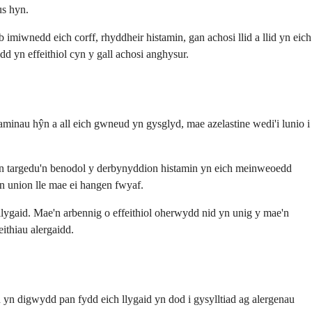
us hyn.
 imiwnedd eich corff, rhyddheir histamin, gan achosi llid a llid yn eich
d yn effeithiol cyn y gall achosi anghysur.
staminau hŷn a all eich gwneud yn gysglyd, mae azelastine wedi'i lunio i
yn targedu'n benodol y derbynyddion histamin yn eich meinweoedd
yn union lle mae ei hangen fwyaf.
 llygaid. Mae'n arbennig o effeithiol oherwydd nid yn unig y mae'n
ithiau alergaidd.
wn yn digwydd pan fydd eich llygaid yn dod i gysylltiad ag alergenau