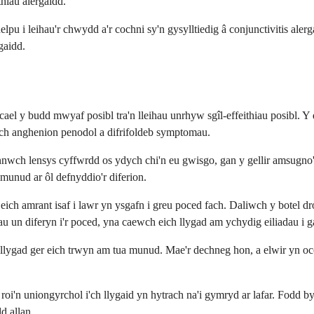
thiau alergaidd.
lpu i leihau'r chwydd a'r cochni sy'n gysylltiedig â conjunctivitis al
gaidd.
cael y budd mwyaf posibl tra'n lleihau unrhyw sgîl-effeithiau posibl. 
ich anghenion penodol a difrifoldeb symptomau.
nnwch lensys cyffwrdd os ydych chi'n eu gwisgo, gan y gellir amsugno'
 munud ar ôl defnyddio'r diferion.
ich amrant isaf i lawr yn ysgafn i greu poced fach. Daliwch y botel dr
n diferyn i'r poced, yna caewch eich llygad am ychydig eiliadau i gan
h llygad ger eich trwyn am tua munud. Mae'r dechneg hon, a elwir yn occ
roi'n uniongyrchol i'ch llygaid yn hytrach na'i gymryd ar lafar. Fodd b
d allan.