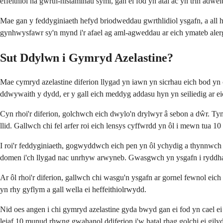
effeithiol na gwrth-histaminau syml, gan ei fod yn atal ac yn trin adwei
Mae gan y feddyginiaeth hefyd briodweddau gwrthlidiol ysgafn, a all he
gynhwysfawr sy'n mynd i'r afael ag aml-agweddau ar eich ymateb aler
Sut Ddylwn i Gymryd Azelastine?
Mae cymryd azelastine diferion llygad yn iawn yn sicrhau eich bod yn 
ddwywaith y dydd, er y gall eich meddyg addasu hyn yn seiliedig ar e
Cyn rhoi'r diferion, golchwch eich dwylo'n drylwyr â sebon a dŵr. Ty
llid. Gallwch chi fel arfer roi eich lensys cyffwrdd yn ôl i mewn tua 10
I roi'r feddyginiaeth, gogwyddwch eich pen yn ôl ychydig a thynnwch e
domen i'ch llygad nac unrhyw arwyneb. Gwasgwch yn ysgafn i ryddhau u
Ar ôl rhoi'r diferion, gallwch chi wasgu'n ysgafn ar gornel fewnol eic
yn rhy gyflym a gall wella ei heffeithiolrwydd.
Nid oes angen i chi gymryd azelastine gyda bwyd gan ei fod yn cael ei 
leiaf 10 munud rhwng gwahanol ddiferion i'w hatal rhag golchi ei gilyd