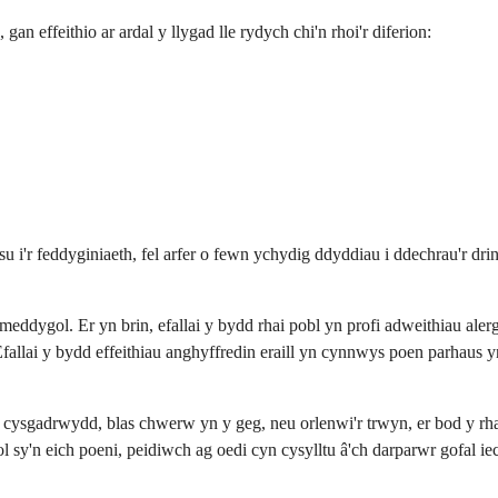
gan effeithio ar ardal y llygad lle rydych chi'n rhoi'r diferion:
dasu i'r feddyginiaeth, fel arfer o fewn ychydig ddyddiau i ddechrau'r 
ddygol. Er yn brin, efallai y bydd rhai pobl yn profi adweithiau alerga
allai y bydd effeithiau anghyffredin eraill yn cynnwys poen parhaus yn
el cysgadrwydd, blas chwerw yn y geg, neu orlenwi'r trwyn, er bod y rha
sy'n eich poeni, peidiwch ag oedi cyn cysylltu â'ch darparwr gofal ie