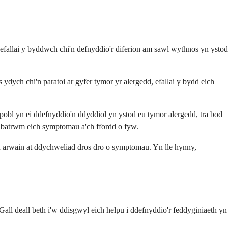
, efallai y byddwch chi'n defnyddio'r diferion am sawl wythnos yn ystod
ydych chi'n paratoi ar gyfer tymor yr alergedd, efallai y bydd eich
pobl yn ei ddefnyddio'n ddyddiol yn ystod eu tymor alergedd, tra bod
r batrwm eich symptomau a'ch ffordd o fyw.
au arwain at ddychweliad dros dro o symptomau. Yn lle hynny,
 Gall deall beth i'w ddisgwyl eich helpu i ddefnyddio'r feddyginiaeth yn