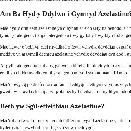
Am Ba Hyd y Ddylwn i Gymryd Azelastine
Mae hyd y driniaeth azelastine yn dibynnu ar eich sefyllfa benodol a'r
tymor yr alergedd, tra gall alergeddau trwy gydol y flwyddyn fod ang
Mae llawer o bobl yn cael rhyddhad o fewn ychydig ddyddiau cyntaf o'r 
meddyg yn argymell dechrau azelastine ychydig ddyddiau cyn dod i gys
Ar gyfer alergeddau parhaus, gallwch chi fel arfer ddefnyddio azelast
eraill yn ei ddefnyddio yn ôl yr angen pan fydd symptomau'n fflamio. 
Mae'n bwysig peidio â rhoi'r gorau i'r feddyginiaeth yn sydyn os ydy
gweithiwch gyda'ch darparwr gofal iechyd i leihau'r defnydd yn raddol
Beth yw Sgîl-effeithiau Azelastine?
Mae'r rhan fwyaf o bobl yn goddef diferion llygaid azelastine yn dda, on
hyderus tra'n gwybod pryd i geisio sylw meddygol.