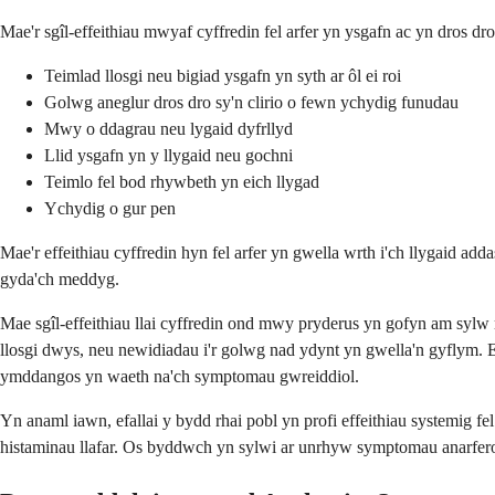
Mae'r sgîl-effeithiau mwyaf cyffredin fel arfer yn ysgafn ac yn dros dro, 
Teimlad llosgi neu bigiad ysgafn yn syth ar ôl ei roi
Golwg aneglur dros dro sy'n clirio o fewn ychydig funudau
Mwy o ddagrau neu lygaid dyfrllyd
Llid ysgafn yn y llygaid neu gochni
Teimlo fel bod rhywbeth yn eich llygad
Ychydig o gur pen
Mae'r effeithiau cyffredin hyn fel arfer yn gwella wrth i'ch llygaid ad
gyda'ch meddyg.
Mae sgîl-effeithiau llai cyffredin ond mwy pryderus yn gofyn am sylw me
llosgi dwys, neu newidiadau i'r golwg nad ydynt yn gwella'n gyflym. Ef
ymddangos yn waeth na'ch symptomau gwreiddiol.
Yn anaml iawn, efallai y bydd rhai pobl yn profi effeithiau systemig f
histaminau llafar. Os byddwch yn sylwi ar unrhyw symptomau anarferol 