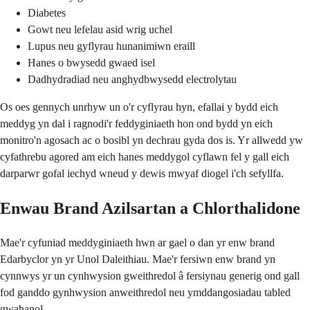
Diabetes
Gowt neu lefelau asid wrig uchel
Lupus neu gyflyrau hunanimiwn eraill
Hanes o bwysedd gwaed isel
Dadhydradiad neu anghydbwysedd electrolytau
Os oes gennych unrhyw un o'r cyflyrau hyn, efallai y bydd eich
meddyg yn dal i ragnodi'r feddyginiaeth hon ond bydd yn eich
monitro'n agosach ac o bosibl yn dechrau gyda dos is. Yr allwedd yw
cyfathrebu agored am eich hanes meddygol cyflawn fel y gall eich
darparwr gofal iechyd wneud y dewis mwyaf diogel i'ch sefyllfa.
Enwau Brand Azilsartan a Chlorthalidone
Mae'r cyfuniad meddyginiaeth hwn ar gael o dan yr enw brand
Edarbyclor yn yr Unol Daleithiau. Mae'r fersiwn enw brand yn
cynnwys yr un cynhwysion gweithredol â fersiynau generig ond gall
fod ganddo gynhwysion anweithredol neu ymddangosiadau tabled
gwahanol.