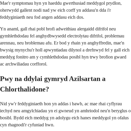
Mae'r symptomau hyn yn haeddu gwerthusiad meddygol prydlon,
oherwydd gallent nodi nad yw eich corff yn addasu'n dda i'r
feddyginiaeth neu fod angen addasu eich dos.
Yn anaml, gall rhai pobl brofi adweithiau alergaidd difrifol neu
gymhlethdodau fel anghydbwysedd electrolytau difrifol, problemau
arennau, neu broblemau afu. Er bod y rhain yn anghyffredin, mae'n
bwysig mynychu'r holl apwyntiadau dilynol a drefnwyd fel y gall eich
meddyg fonitro am y cymhlethdodau posibl hyn trwy brofion gwaed
ac archwiliadau corfforol.
Pwy na ddylai gymryd Azilsartan a
Chlorthalidone?
Nid yw'r feddyginiaeth hon yn addas i bawb, ac mae rhai cyflyrau
iechyd neu amgylchiadau yn ei gwneud yn amhriodol neu'n beryglus o
bosibl. Bydd eich meddyg yn adolygu eich hanes meddygol yn ofalus
cyn rhagnodi'r cyfuniad hwn.