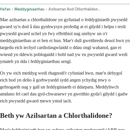
Hafan
Meddyginiaethau
Azilsartan And Chlorthalidone Oral Route
Mae azilsartan a chlorthalidone yn gyfuniad o feddyginiaeth pwysedd
gwaed sy'n dod â dau gynhwysyn profedig at ei gilydd i helpu i reoli
pwysedd gwaed uchel yn fwy effeithiol nag unrhyw un o'r
meddyginiaethau ar ei ben ei hun. Mae'r dull gweithredu deuol hwn yn
targedu eich iechyd cardiofasgwlaidd o ddau ongl wahanol, gan ei
wneud yn ddewis poblogaidd i bobl nad yw eu pwysedd gwaed wedi
ymateb yn dda i feddyginiaethau sengl.
Os yw eich meddyg wedi rhagnodi'r cyfuniad hwn, mae'n debygol
eich bod yn delio â gorbwysedd sydd angen ychydig mwy o
gefnogaeth nag y gall un feddyginiaeth ei ddarparu. Meddyliwch
amdano fel cael dau gyd-chwaraewr yn gweithio gyda'i gilydd i gadw
eich pwysedd gwaed mewn ystod iach.
Beth yw Azilsartan a Chlorthalidone?
Mae'r feddyginiaeth hon yn cyfuno azilsartan medoxomil (ARB neu