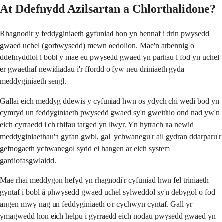
At Ddefnydd Azilsartan a Chlorthalidone?
Rhagnodir y feddyginiaeth gyfuniad hon yn bennaf i drin pwysedd
gwaed uchel (gorbwysedd) mewn oedolion. Mae'n arbennig o
ddefnyddiol i bobl y mae eu pwysedd gwaed yn parhau i fod yn uchel
er gwaethaf newidiadau i'r ffordd o fyw neu driniaeth gyda
meddyginiaeth sengl.
Gallai eich meddyg ddewis y cyfuniad hwn os ydych chi wedi bod yn
cymryd un feddyginiaeth pwysedd gwaed sy'n gweithio ond nad yw'n
eich cyrraedd i'ch rhifau targed yn llwyr. Yn hytrach na newid
meddyginiaethau'n gyfan gwbl, gall ychwanegu'r ail gydran ddarparu'r
gefnogaeth ychwanegol sydd ei hangen ar eich system
gardiofasgwlaidd.
Mae rhai meddygon hefyd yn rhagnodi'r cyfuniad hwn fel triniaeth
gyntaf i bobl â phwysedd gwaed uchel sylweddol sy'n debygol o fod
angen mwy nag un feddyginiaeth o'r cychwyn cyntaf. Gall yr
ymagwedd hon eich helpu i gyrraedd eich nodau pwysedd gwaed yn