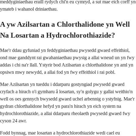
meddyginiaethau eraill rydych chi'n eu cymryd, a sut mae eich corff yn
ymateb i wahanol driniaethau.
A yw Azilsartan a Chlorthalidone yn Well
Na Losartan a Hydrochlorothiazide?
Mae'r ddau gyfuniad yn feddyginiaethau pwysedd gwaed effeithiol,
ond mae ganddynt rai gwahaniaethau pwysig a allai wneud un yn fwy
addas i chi na'r llall. Ystyrir bod Azilsartan a chlorthalidone yn aml yn
opsiwn mwy newydd, a allai fod yn fwy effeithiol i rai pobl.
Mae Azilsartan yn tueddu i ddarparu gostyngiad pwysedd gwaed
cryfach a hirach o'i gymharu â losartan, sy'n golygu y gallai weithio'n
well os oes gennych bwysedd gwaed uchel arbennig o ystyfnig. Mae'r
gydran chlorthalidone hefyd yn para'n hirach yn eich system na
hydrochlorothiazide, a allai ddarparu rheolaeth pwysedd gwaed fwy
cyson 24 awr.
Fodd bynnag, mae losartan a hydrochlorothiazide wedi cael eu