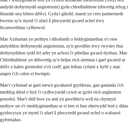
atalydd derbynnydd angiotensin) gyda chlorthalidone (diwretig tebyg i
thiazide neu bilsen ddŵr). Gyda'i gilydd, maent yn creu partneriaeth
bwerus sy'n mynd i'r afael â phwysedd gwaed uchel trwy
fecanweithiau cyflenwol.
Mae Azilsartan yn perthyn i ddosbarth o feddyginiaethau o'r enw
atalyddion derbynnydd angiotensin, sy'n gweithio trwy rwystro rhai
derbynyddion sydd fel arfer yn achosi i'r pibellau gwaed dynhau. Mae
Chlorthalidone yn ddiwretig sy'n helpu eich arennau i gael gwared ar
ddŵr a halen gormodol o'ch corff, gan leihau cyfaint y hylif y mae
angen i'ch calon ei bwmpio.
Mae'r cyfuniad ar gael mewn gwahanol gryfderau, gan ganiatáu i'ch
meddyg ddod o hyd i'r cydbwysedd cywir ar gyfer eich anghenion
penodol. Mae'r dull hwn yn aml yn gweithio'n well na chymryd
unrhyw un o'r meddyginiaethau ar ei ben ei hun oherwydd bod y ddau
gynhwysyn yn mynd i'r afael â phwysedd gwaed uchel o wahanol
gyfeiriadau.