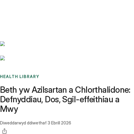
Benchmarks
Stories
FAQ
Sign up / Log in
HEALTH LIBRARY
Beth yw Azilsartan a Chlorthalidone:
Defnyddiau, Dos, Sgil-effeithiau a
Mwy
Diweddarwyd ddiwethaf
3 Ebrill 2026