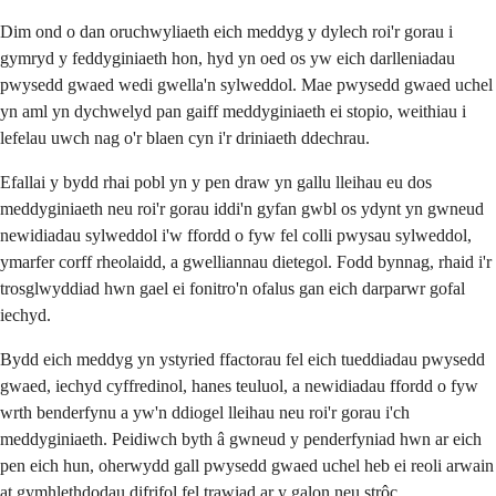
Dim ond o dan oruchwyliaeth eich meddyg y dylech roi'r gorau i
gymryd y feddyginiaeth hon, hyd yn oed os yw eich darlleniadau
pwysedd gwaed wedi gwella'n sylweddol. Mae pwysedd gwaed uchel
yn aml yn dychwelyd pan gaiff meddyginiaeth ei stopio, weithiau i
lefelau uwch nag o'r blaen cyn i'r driniaeth ddechrau.
Efallai y bydd rhai pobl yn y pen draw yn gallu lleihau eu dos
meddyginiaeth neu roi'r gorau iddi'n gyfan gwbl os ydynt yn gwneud
newidiadau sylweddol i'w ffordd o fyw fel colli pwysau sylweddol,
ymarfer corff rheolaidd, a gwelliannau dietegol. Fodd bynnag, rhaid i'r
trosglwyddiad hwn gael ei fonitro'n ofalus gan eich darparwr gofal
iechyd.
Bydd eich meddyg yn ystyried ffactorau fel eich tueddiadau pwysedd
gwaed, iechyd cyffredinol, hanes teuluol, a newidiadau ffordd o fyw
wrth benderfynu a yw'n ddiogel lleihau neu roi'r gorau i'ch
meddyginiaeth. Peidiwch byth â gwneud y penderfyniad hwn ar eich
pen eich hun, oherwydd gall pwysedd gwaed uchel heb ei reoli arwain
at gymhlethdodau difrifol fel trawiad ar y galon neu strôc.