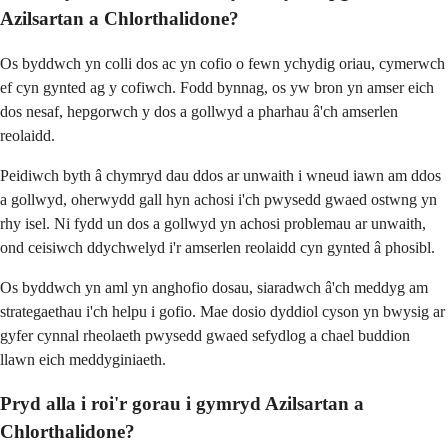
Azilsartan a Chlorthalidone?
Os byddwch yn colli dos ac yn cofio o fewn ychydig oriau, cymerwch
ef cyn gynted ag y cofiwch. Fodd bynnag, os yw bron yn amser eich
dos nesaf, hepgorwch y dos a gollwyd a pharhau â'ch amserlen
reolaidd.
Peidiwch byth â chymryd dau ddos ar unwaith i wneud iawn am ddos
a gollwyd, oherwydd gall hyn achosi i'ch pwysedd gwaed ostwng yn
rhy isel. Ni fydd un dos a gollwyd yn achosi problemau ar unwaith,
ond ceisiwch ddychwelyd i'r amserlen reolaidd cyn gynted â phosibl.
Os byddwch yn aml yn anghofio dosau, siaradwch â'ch meddyg am
strategaethau i'ch helpu i gofio. Mae dosio dyddiol cyson yn bwysig ar
gyfer cynnal rheolaeth pwysedd gwaed sefydlog a chael buddion
llawn eich meddyginiaeth.
Pryd alla i roi'r gorau i gymryd Azilsartan a
Chlorthalidone?