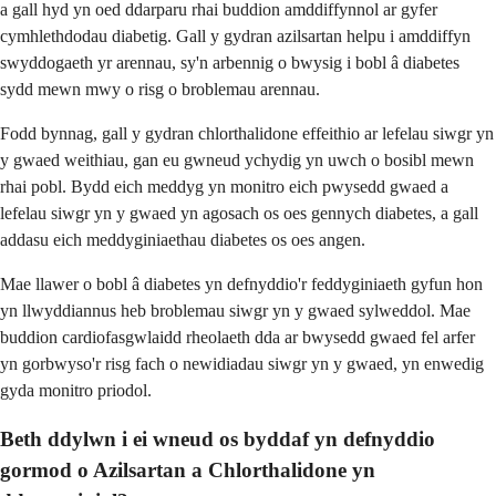
a gall hyd yn oed ddarparu rhai buddion amddiffynnol ar gyfer
cymhlethdodau diabetig. Gall y gydran azilsartan helpu i amddiffyn
swyddogaeth yr arennau, sy'n arbennig o bwysig i bobl â diabetes
sydd mewn mwy o risg o broblemau arennau.
Fodd bynnag, gall y gydran chlorthalidone effeithio ar lefelau siwgr yn
y gwaed weithiau, gan eu gwneud ychydig yn uwch o bosibl mewn
rhai pobl. Bydd eich meddyg yn monitro eich pwysedd gwaed a
lefelau siwgr yn y gwaed yn agosach os oes gennych diabetes, a gall
addasu eich meddyginiaethau diabetes os oes angen.
Mae llawer o bobl â diabetes yn defnyddio'r feddyginiaeth gyfun hon
yn llwyddiannus heb broblemau siwgr yn y gwaed sylweddol. Mae
buddion cardiofasgwlaidd rheolaeth dda ar bwysedd gwaed fel arfer
yn gorbwyso'r risg fach o newidiadau siwgr yn y gwaed, yn enwedig
gyda monitro priodol.
Beth ddylwn i ei wneud os byddaf yn defnyddio
gormod o Azilsartan a Chlorthalidone yn