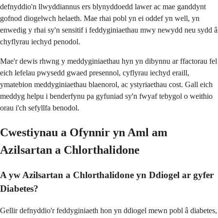
defnyddio'n llwyddiannus ers blynyddoedd lawer ac mae ganddynt
gofnod diogelwch helaeth. Mae rhai pobl yn ei oddef yn well, yn
enwedig y rhai sy'n sensitif i feddyginiaethau mwy newydd neu sydd â
chyflyrau iechyd penodol.
Mae'r dewis rhwng y meddyginiaethau hyn yn dibynnu ar ffactorau fel
eich lefelau pwysedd gwaed presennol, cyflyrau iechyd eraill,
ymatebion meddyginiaethau blaenorol, ac ystyriaethau cost. Gall eich
meddyg helpu i benderfynu pa gyfuniad sy'n fwyaf tebygol o weithio
orau i'ch sefyllfa benodol.
Cwestiynau a Ofynnir yn Aml am
Azilsartan a Chlorthalidone
A yw Azilsartan a Chlorthalidone yn Ddiogel ar gyfer
Diabetes?
Gellir defnyddio'r feddyginiaeth hon yn ddiogel mewn pobl â diabetes,