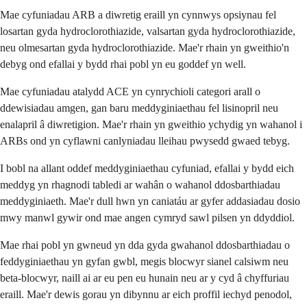
Mae cyfuniadau ARB a diwretig eraill yn cynnwys opsiynau fel
losartan gyda hydroclorothiazide, valsartan gyda hydroclorothiazide,
neu olmesartan gyda hydroclorothiazide. Mae'r rhain yn gweithio'n
debyg ond efallai y bydd rhai pobl yn eu goddef yn well.
Mae cyfuniadau atalydd ACE yn cynrychioli categori arall o
ddewisiadau amgen, gan baru meddyginiaethau fel lisinopril neu
enalapril â diwretigion. Mae'r rhain yn gweithio ychydig yn wahanol i
ARBs ond yn cyflawni canlyniadau lleihau pwysedd gwaed tebyg.
I bobl na allant oddef meddyginiaethau cyfuniad, efallai y bydd eich
meddyg yn rhagnodi tabledi ar wahân o wahanol ddosbarthiadau
meddyginiaeth. Mae'r dull hwn yn caniatáu ar gyfer addasiadau dosio
mwy manwl gywir ond mae angen cymryd sawl pilsen yn ddyddiol.
Mae rhai pobl yn gwneud yn dda gyda gwahanol ddosbarthiadau o
feddyginiaethau yn gyfan gwbl, megis blocwyr sianel calsiwm neu
beta-blocwyr, naill ai ar eu pen eu hunain neu ar y cyd â chyffuriau
eraill. Mae'r dewis gorau yn dibynnu ar eich proffil iechyd penodol,