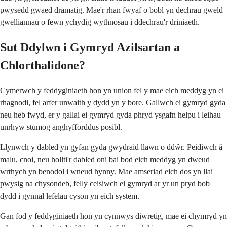
pwysedd gwaed dramatig. Mae'r rhan fwyaf o bobl yn dechrau gweld
gwelliannau o fewn ychydig wythnosau i ddechrau'r driniaeth.
Sut Ddylwn i Gymryd Azilsartan a
Chlorthalidone?
Cymerwch y feddyginiaeth hon yn union fel y mae eich meddyg yn ei
rhagnodi, fel arfer unwaith y dydd yn y bore. Gallwch ei gymryd gyda
neu heb fwyd, er y gallai ei gymryd gyda phryd ysgafn helpu i leihau
unrhyw stumog anghyfforddus posibl.
Llynwch y dabled yn gyfan gyda gwydraid llawn o ddŵr. Peidiwch â
malu, cnoi, neu hollti'r dabled oni bai bod eich meddyg yn dweud
wrthych yn benodol i wneud hynny. Mae amseriad eich dos yn llai
pwysig na chysondeb, felly ceisiwch ei gymryd ar yr un pryd bob
dydd i gynnal lefelau cyson yn eich system.
Gan fod y feddyginiaeth hon yn cynnwys diwretig, mae ei chymryd yn