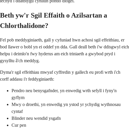
iechyd i ddatblygu cynllun pontio diogel.
Beth yw'r Sgil Effaith o Azilsartan a
Chlorthalidone?
Fel pob meddyginiaeth, gall y cyfuniad hwn achosi sgil effeithiau, er
bod llawer o bobl yn ei oddef yn dda. Gall deall beth i'w ddisgwyl eich
helpu i deimlo'n fwy hyderus am eich triniaeth a gwybod pryd i
gysylltu â'ch meddyg.
Dyma'r sgil effeithiau mwyaf cyffredin y gallech eu profi wrth i'ch
corff addasu i'r feddyginiaeth:
Pendro neu benysgafnder, yn enwedig wrth sefyll i fyny'n
gyflym
Mwy o droethi, yn enwedig yn ystod yr ychydig wythnosau
cyntaf
Blinder neu wendid ysgafn
Cur pen