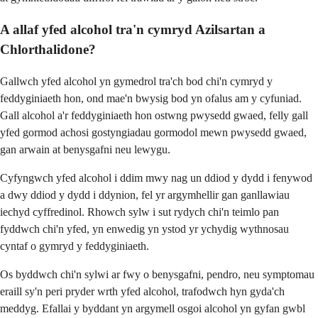
A allaf yfed alcohol tra'n cymryd Azilsartan a
Chlorthalidone?
Gallwch yfed alcohol yn gymedrol tra'ch bod chi'n cymryd y
feddyginiaeth hon, ond mae'n bwysig bod yn ofalus am y cyfuniad.
Gall alcohol a'r feddyginiaeth hon ostwng pwysedd gwaed, felly gall
yfed gormod achosi gostyngiadau gormodol mewn pwysedd gwaed,
gan arwain at benysgafni neu lewygu.
Cyfyngwch yfed alcohol i ddim mwy nag un ddiod y dydd i fenywod
a dwy ddiod y dydd i ddynion, fel yr argymhellir gan ganllawiau
iechyd cyffredinol. Rhowch sylw i sut rydych chi'n teimlo pan
fyddwch chi'n yfed, yn enwedig yn ystod yr ychydig wythnosau
cyntaf o gymryd y feddyginiaeth.
Os byddwch chi'n sylwi ar fwy o benysgafni, pendro, neu symptomau
eraill sy'n peri pryder wrth yfed alcohol, trafodwch hyn gyda'ch
meddyg. Efallai y byddant yn argymell osgoi alcohol yn gyfan gwbl