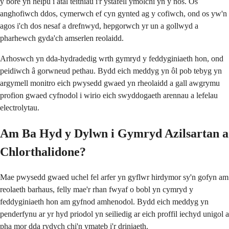
y bore yn helpu i atal teithiau i'r ystafell ymolchi yn y nos. Os
anghofiwch ddos, cymerwch ef cyn gynted ag y cofiwch, ond os yw'n
agos i'ch dos nesaf a drefnwyd, hepgorwch yr un a gollwyd a
pharhewch gyda'ch amserlen reolaidd.
Arhoswch yn dda-hydradedig wrth gymryd y feddyginiaeth hon, ond
peidiwch â gorwneud pethau. Bydd eich meddyg yn ôl pob tebyg yn
argymell monitro eich pwysedd gwaed yn rheolaidd a gall awgrymu
profion gwaed cyfnodol i wirio eich swyddogaeth arennau a lefelau
electrolytau.
Am Ba Hyd y Dylwn i Gymryd Azilsartan a
Chlorthalidone?
Mae pwysedd gwaed uchel fel arfer yn gyflwr hirdymor sy'n gofyn am
reolaeth barhaus, felly mae'r rhan fwyaf o bobl yn cymryd y
feddyginiaeth hon am gyfnod amhenodol. Bydd eich meddyg yn
penderfynu ar yr hyd priodol yn seiliedig ar eich proffil iechyd unigol a
pha mor dda rydych chi'n ymateb i'r driniaeth.