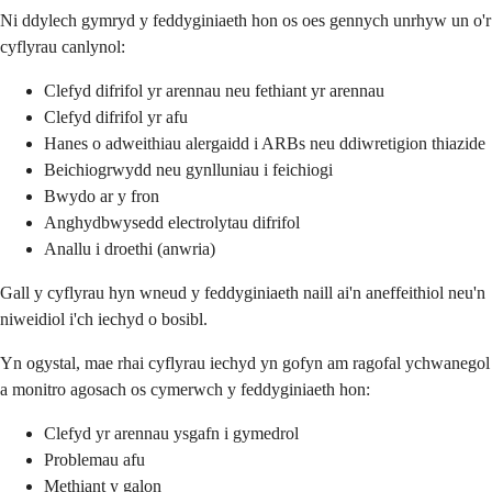
Ni ddylech gymryd y feddyginiaeth hon os oes gennych unrhyw un o'r
cyflyrau canlynol:
Clefyd difrifol yr arennau neu fethiant yr arennau
Clefyd difrifol yr afu
Hanes o adweithiau alergaidd i ARBs neu ddiwretigion thiazide
Beichiogrwydd neu gynlluniau i feichiogi
Bwydo ar y fron
Anghydbwysedd electrolytau difrifol
Anallu i droethi (anwria)
Gall y cyflyrau hyn wneud y feddyginiaeth naill ai'n aneffeithiol neu'n
niweidiol i'ch iechyd o bosibl.
Yn ogystal, mae rhai cyflyrau iechyd yn gofyn am ragofal ychwanegol
a monitro agosach os cymerwch y feddyginiaeth hon:
Clefyd yr arennau ysgafn i gymedrol
Problemau afu
Methiant y galon