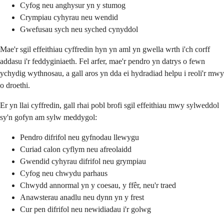
Cyfog neu anghysur yn y stumog
Crympiau cyhyrau neu wendid
Gwefusau sych neu syched cynyddol
Mae'r sgil effeithiau cyffredin hyn yn aml yn gwella wrth i'ch corff
addasu i'r feddyginiaeth. Fel arfer, mae'r pendro yn datrys o fewn
ychydig wythnosau, a gall aros yn dda ei hydradiad helpu i reoli'r mwy
o droethi.
Er yn llai cyffredin, gall rhai pobl brofi sgil effeithiau mwy sylweddol
sy'n gofyn am sylw meddygol:
Pendro difrifol neu gyfnodau llewygu
Curiad calon cyflym neu afreolaidd
Gwendid cyhyrau difrifol neu grympiau
Cyfog neu chwydu parhaus
Chwydd annormal yn y coesau, y ffêr, neu'r traed
Anawsterau anadlu neu dynn yn y frest
Cur pen difrifol neu newidiadau i'r golwg