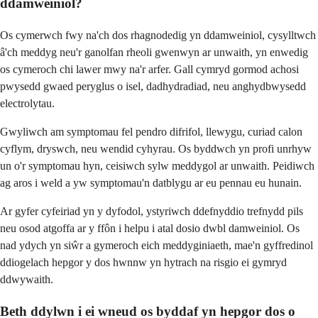
ddamweiniol?
Os cymerwch fwy na'ch dos rhagnodedig yn ddamweiniol, cysylltwch
â'ch meddyg neu'r ganolfan rheoli gwenwyn ar unwaith, yn enwedig
os cymeroch chi lawer mwy na'r arfer. Gall cymryd gormod achosi
pwysedd gwaed peryglus o isel, dadhydradiad, neu anghydbwysedd
electrolytau.
Gwyliwch am symptomau fel pendro difrifol, llewygu, curiad calon
cyflym, dryswch, neu wendid cyhyrau. Os byddwch yn profi unrhyw
un o'r symptomau hyn, ceisiwch sylw meddygol ar unwaith. Peidiwch
ag aros i weld a yw symptomau'n datblygu ar eu pennau eu hunain.
Ar gyfer cyfeiriad yn y dyfodol, ystyriwch ddefnyddio trefnydd pils
neu osod atgoffa ar y ffôn i helpu i atal dosio dwbl damweiniol. Os
nad ydych yn siŵr a gymeroch eich meddyginiaeth, mae'n gyffredinol
ddiogelach hepgor y dos hwnnw yn hytrach na risgio ei gymryd
ddwywaith.
Beth ddylwn i ei wneud os byddaf yn hepgor dos o