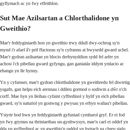
gyflymach ac yn fwy effeithlon.
Sut Mae Azilsartan a Chlorthalidone yn
Gweithio?
Mae'r feddyginiaeth hon yn gweithio trwy ddull dwy-ochrog sy'n
mynd i'r afael â'r prif ffactorau sy'n cyfrannu at bwysedd gwaed uchel.
Mae'r gydran azilsartan yn blocio derbynyddion sydd fel arfer yn
achosi i'ch pibellau gwaed gyfyngu, gan ganiatáu iddynt ymlacio ac
ehangu yn lle hynny.
Yn y cyfamser, mae'r gydran chlorthalidone yn gweithredu fel diwretig
ysgafn, gan helpu eich arennau i ddileu gormod o sodiwm a dŵr o'ch
corff. Mae hyn yn lleihau cyfaint cyffredinol y hylif yn eich pibellau
gwaed, sy'n naturiol yn gostwng y pwysau yn erbyn waliau'r pibellau.
Ystyrir bod hwn yn feddyginiaeth gyfuniad cymharol gryf. Er ei fod
yn fwy grymus na thriniaethau un-gynhwysyn, mae'n cael ei oddef yn
dda yn gyffredinol ac yn gweithio'n raddol yn hytrach na chreu siglo