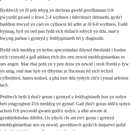
Byddwch yn ôl pob tebyg yn dechrau gweld gwelliannau i'ch
pwysedd gwaed o fewn 2-4 wythnos i ddechrau'r driniaeth, gyda'r
buddion mwyaf yn cael eu cyflawni fel arfer ar ôl 6-8 wythnos. Fodd
bynnag, hyd yn oed pan fydd eich rhifau'n edrych yn dda, mae'n
bwysig parhau i gymryd y feddyginiaeth fel y rhagnodir.
Bydd eich meddyg yn trefnu apwyntiadau dilynol rheolaidd i fonitro
eich cynnydd a gall addasu eich dos neu newid meddyginiaethau os
oes angen. Mae rhai pobl yn y pen draw yn newid i reoli ffordd o fyw
yn unig, ond mae hyn yn dibynnu ar ffactorau fel eich iechyd
cyffredinol, hanes teuluol, a pha mor dda rydych chi'n cynnal arferion
iach.
Peidiwch byth â rhoi'r gorau i gymryd y feddyginiaeth hon yn sydyn
heb ymgynghori â'ch meddyg yn gyntaf. Gall rhoi'r gorau iddi'n sydyn
achosi i'ch pwysedd gwaed godi'n sydyn, a allai arwain at
gymhlethdodau difrifol. Os ydych chi am roi'r gorau i gymryd
meddyginiaethau neu eu newid, gweithiwch gyda'ch darparwr gofal