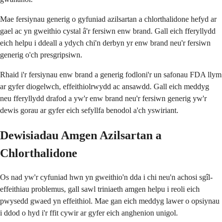
Mae fersiynau generig o gyfuniad azilsartan a chlorthalidone hefyd ar
gael ac yn gweithio cystal â'r fersiwn enw brand. Gall eich fferyllydd
eich helpu i ddeall a ydych chi'n derbyn yr enw brand neu'r fersiwn
generig o'ch presgripsiwn.
Rhaid i'r fersiynau enw brand a generig fodloni'r un safonau FDA llym
ar gyfer diogelwch, effeithiolrwydd ac ansawdd. Gall eich meddyg
neu fferyllydd drafod a yw'r enw brand neu'r fersiwn generig yw'r
dewis gorau ar gyfer eich sefyllfa benodol a'ch yswiriant.
Dewisiadau Amgen Azilsartan a
Chlorthalidone
Os nad yw'r cyfuniad hwn yn gweithio'n dda i chi neu'n achosi sgîl-
effeithiau problemus, gall sawl triniaeth amgen helpu i reoli eich
pwysedd gwaed yn effeithiol. Mae gan eich meddyg lawer o opsiynau
i ddod o hyd i'r ffit cywir ar gyfer eich anghenion unigol.