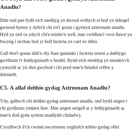
Anadlu?
Dim ond pan fydd eich meddyg yn dweud wrthych ei bod yn ddiogel
gwneud hynny y dylech chi roi'r gorau i gymryd aztreonam anadlu.
Hyd yn oed os ydych chi'n teimlo'n well, mae cwblhau'r cwrs llawn yn
bwysig i sicrhau bod yr holl facteria yn cael eu dileu.
Gall rhoi'r gorau iddi'n rhy fuan ganiatáu i facteria oroesi a datblygu
gwrthiant i'r feddyginiaeth o bosibl. Bydd eich meddyg yn monitro'ch
cynnydd ac yn rhoi gwybod i chi pryd mae'n briodol orffen y
driniaeth.
C5. A allaf deithio gydag Aztreonam Anadlu?
Ydy, gallwch chi deithio gydag aztreonam anadlu, ond bydd angen i
chi gynllunio ymlaen llaw. Mae angen oergell ar y feddyginiaeth ac
mae'n dod gyda system anadlydd cludadwy.
Cysylltwch â'ch cwmni awyrennau ynghylch teithio gydag offer