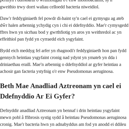
gweithio trwy dorri waliau celloedd bacteria niweidiol.
Daw'r feddyginiaeth fel powdr di-haint sy'n cael ei gymysgu ag ateb
dŵr halen arbennig ychydig cyn i chi ei ddefnyddio. Mae'r cymysgedd
ffres hwn yn sicrhau bod y gwrthfiotig yn aros yn weithredol ac yn
effeithiol pan fydd yn cyrraedd eich ysgyfaint.
Bydd eich meddyg fel arfer yn rhagnodi'r feddyginiaeth hon pan fydd
gennych heintiau ysgyfaint cronig nad ydynt yn ymateb yn dda i
driniaethau eraill. Mae'n arbennig o ddefnyddiol ar gyfer heintiau a
achosir gan facteria ystyfnig o'r enw Pseudomonas aeruginosa.
Beth Mae Anadliad Aztreonam yn cael ei
Ddefnyddio Ar Ei Gyfer?
Defnyddir anadliad Aztreonam yn bennaf i drin heintiau ysgyfaint
mewn pobl â ffibrosis systig sydd â heintiau Pseudomonas aeruginosa
cronig. Mae'r bacteria hwn yn adnabyddus am fod yn anodd ei ddileu