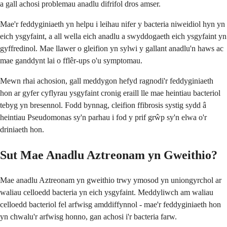
a gall achosi problemau anadlu difrifol dros amser.
Mae'r feddyginiaeth yn helpu i leihau nifer y bacteria niweidiol hyn yn
eich ysgyfaint, a all wella eich anadlu a swyddogaeth eich ysgyfaint yn
gyffredinol. Mae llawer o gleifion yn sylwi y gallant anadlu'n haws ac
mae ganddynt lai o fflêr-ups o'u symptomau.
Mewn rhai achosion, gall meddygon hefyd ragnodi'r feddyginiaeth
hon ar gyfer cyflyrau ysgyfaint cronig eraill lle mae heintiau bacteriol
tebyg yn bresennol. Fodd bynnag, cleifion ffibrosis systig sydd â
heintiau Pseudomonas sy'n parhau i fod y prif grŵp sy'n elwa o'r
driniaeth hon.
Sut Mae Anadlu Aztreonam yn Gweithio?
Mae anadlu Aztreonam yn gweithio trwy ymosod yn uniongyrchol ar
waliau celloedd bacteria yn eich ysgyfaint. Meddyliwch am waliau
celloedd bacteriol fel arfwisg amddiffynnol - mae'r feddyginiaeth hon
yn chwalu'r arfwisg honno, gan achosi i'r bacteria farw.