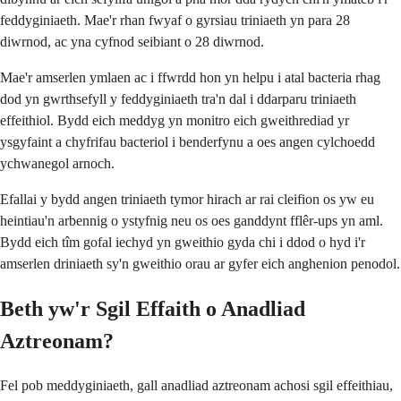
feddyginiaeth. Mae'r rhan fwyaf o gyrsiau triniaeth yn para 28
diwrnod, ac yna cyfnod seibiant o 28 diwrnod.
Mae'r amserlen ymlaen ac i ffwrdd hon yn helpu i atal bacteria rhag
dod yn gwrthsefyll y feddyginiaeth tra'n dal i ddarparu triniaeth
effeithiol. Bydd eich meddyg yn monitro eich gweithrediad yr
ysgyfaint a chyfrifau bacteriol i benderfynu a oes angen cylchoedd
ychwanegol arnoch.
Efallai y bydd angen triniaeth tymor hirach ar rai cleifion os yw eu
heintiau'n arbennig o ystyfnig neu os oes ganddynt fflêr-ups yn aml.
Bydd eich tîm gofal iechyd yn gweithio gyda chi i ddod o hyd i'r
amserlen driniaeth sy'n gweithio orau ar gyfer eich anghenion penodol.
Beth yw'r Sgil Effaith o Anadliad
Aztreonam?
Fel pob meddyginiaeth, gall anadliad aztreonam achosi sgil effeithiau,