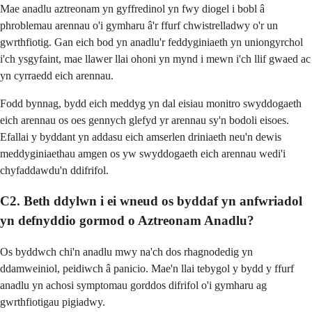
Mae anadlu aztreonam yn gyffredinol yn fwy diogel i bobl â
phroblemau arennau o'i gymharu â'r ffurf chwistrelladwy o'r un
gwrthfiotig. Gan eich bod yn anadlu'r feddyginiaeth yn uniongyrchol
i'ch ysgyfaint, mae llawer llai ohoni yn mynd i mewn i'ch llif gwaed ac
yn cyrraedd eich arennau.
Fodd bynnag, bydd eich meddyg yn dal eisiau monitro swyddogaeth
eich arennau os oes gennych glefyd yr arennau sy'n bodoli eisoes.
Efallai y byddant yn addasu eich amserlen driniaeth neu'n dewis
meddyginiaethau amgen os yw swyddogaeth eich arennau wedi'i
chyfaddawdu'n ddifrifol.
C2. Beth ddylwn i ei wneud os byddaf yn anfwriadol
yn defnyddio gormod o Aztreonam Anadlu?
Os byddwch chi'n anadlu mwy na'ch dos rhagnodedig yn
ddamweiniol, peidiwch â panicio. Mae'n llai tebygol y bydd y ffurf
anadlu yn achosi symptomau gorddos difrifol o'i gymharu ag
gwrthfiotigau pigiadwy.