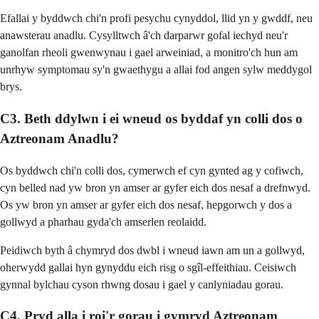
Efallai y byddwch chi'n profi pesychu cynyddol, llid yn y gwddf, neu
anawsterau anadlu. Cysylltwch â'ch darparwr gofal iechyd neu'r
ganolfan rheoli gwenwynau i gael arweiniad, a monitro'ch hun am
unrhyw symptomau sy'n gwaethygu a allai fod angen sylw meddygol
brys.
C3. Beth ddylwn i ei wneud os byddaf yn colli dos o
Aztreonam Anadlu?
Os byddwch chi'n colli dos, cymerwch ef cyn gynted ag y cofiwch,
cyn belled nad yw bron yn amser ar gyfer eich dos nesaf a drefnwyd.
Os yw bron yn amser ar gyfer eich dos nesaf, hepgorwch y dos a
gollwyd a pharhau gyda'ch amserlen reolaidd.
Peidiwch byth â chymryd dos dwbl i wneud iawn am un a gollwyd,
oherwydd gallai hyn gynyddu eich risg o sgîl-effeithiau. Ceisiwch
gynnal bylchau cyson rhwng dosau i gael y canlyniadau gorau.
C4. Pryd alla i roi'r gorau i gymryd Aztreonam