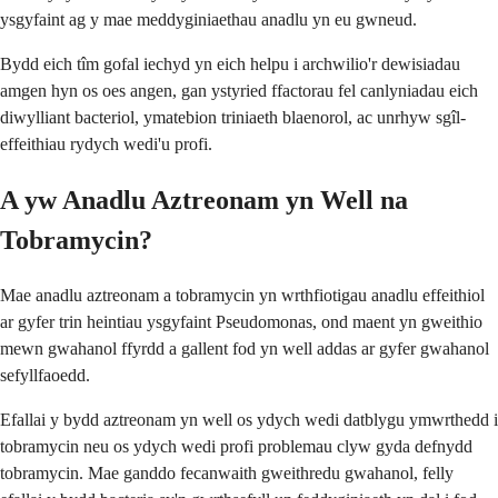
ysgyfaint ag y mae meddyginiaethau anadlu yn eu gwneud.
Bydd eich tîm gofal iechyd yn eich helpu i archwilio'r dewisiadau
amgen hyn os oes angen, gan ystyried ffactorau fel canlyniadau eich
diwylliant bacteriol, ymatebion triniaeth blaenorol, ac unrhyw sgîl-
effeithiau rydych wedi'u profi.
A yw Anadlu Aztreonam yn Well na
Tobramycin?
Mae anadlu aztreonam a tobramycin yn wrthfiotigau anadlu effeithiol
ar gyfer trin heintiau ysgyfaint Pseudomonas, ond maent yn gweithio
mewn gwahanol ffyrdd a gallent fod yn well addas ar gyfer gwahanol
sefyllfaoedd.
Efallai y bydd aztreonam yn well os ydych wedi datblygu ymwrthedd i
tobramycin neu os ydych wedi profi problemau clyw gyda defnydd
tobramycin. Mae ganddo fecanwaith gweithredu gwahanol, felly