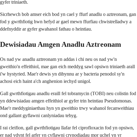
gyfer triniaeth.
Sicrhewch bob amser eich bod yn cael y ffurf anadlu o aztreonam, gan
fod y gwrthfiotig hwn hefyd ar gael mewn ffurfiau chwistrelladwy a
ddefnyddir ar gyfer gwahanol fathau o heintiau.
Dewisiadau Amgen Anadlu Aztreonam
Os nad yw anadlu aztreonam yn addas i chi neu os nad yw'n
gweithio'n effeithiol, mae gan eich meddyg sawl opsiwn triniaeth arall
i'w hystyried. Mae'r dewis yn dibynnu ar y bacteria penodol sy'n
achosi eich haint a'ch anghenion iechyd unigol.
Gall gwrthfiotigau anadlu eraill fel tobramycin (TOBI) neu colistin fod
yn ddewisiadau amgen effeithiol ar gyfer trin heintiau Pseudomonas.
Mae'r meddyginiaethau hyn yn gweithio trwy wahanol fecanweithiau
ond gallant gyflawni canlyniadau tebyg.
I rai cleifion, gall gwrthfiotigau llafar fel ciprofloxacin fod yn opsiwn,
er nad ydynt fel arfer yn cyflawni crynodiadau mor uchel yn yr