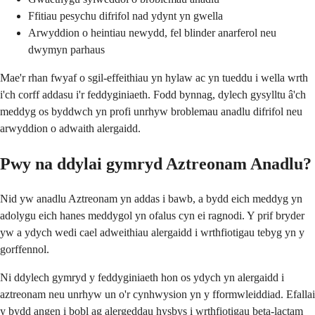
Ffitiau pesychu difrifol nad ydynt yn gwella
Arwyddion o heintiau newydd, fel blinder anarferol neu
dwymyn parhaus
Mae'r rhan fwyaf o sgil-effeithiau yn hylaw ac yn tueddu i wella wrth
i'ch corff addasu i'r feddyginiaeth. Fodd bynnag, dylech gysylltu â'ch
meddyg os byddwch yn profi unrhyw broblemau anadlu difrifol neu
arwyddion o adwaith alergaidd.
Pwy na ddylai gymryd Aztreonam Anadlu?
Nid yw anadlu Aztreonam yn addas i bawb, a bydd eich meddyg yn
adolygu eich hanes meddygol yn ofalus cyn ei ragnodi. Y prif bryder
yw a ydych wedi cael adweithiau alergaidd i wrthfiotigau tebyg yn y
gorffennol.
Ni ddylech gymryd y feddyginiaeth hon os ydych yn alergaidd i
aztreonam neu unrhyw un o'r cynhwysion yn y fformwleiddiad. Efallai
y bydd angen i bobl ag alergeddau hysbys i wrthfiotigau beta-lactam