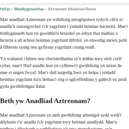
Hafan
Meddyginiaethau
Aztreonam Inhalation Route
Mae anadliad Aztreonam yn wrthfiotig presgripsiwn rydych chi'n ei
anadlu'n uniongyrchol i'ch ysgyfaint i ymladd heintiau bacteriol. Mae'r
feddyginiaeth hon yn gweithio'n benodol yn erbyn rhai mathau o
facteria a all achosi heintiau ysgyfaint difrifol, yn enwedig mewn pobl
â ffibrosis systig neu gyflyrau ysgyfaint cronig eraill.
Yn wahanol i bilsen neu chwistrelliadau sy'n teithio trwy eich corff
cyfan, mae'r ffurf anadlu hon yn cyflenwi'r gwrthfiotig yn union lle
mae ei angen fwyaf. Mae'r dull targedig hwn yn helpu i ymladd
heintiau ysgyfaint tra'n lleihau'r risg o sgil-effeithiau y gallech eu profi
gyda gwrthfiotigau llafar.
Beth yw Anadliad Aztreonam?
Mae anadliad Aztreonam yn ateb gwrthfiotig arbenigol sydd wedi'i
ddylunio i'w anadlu i'ch ysgyfaint trwy beiriant anadlydd. Mae'n
perthyn i ddosbarth o wrthfiotigau o'r enw monobactams, sy'n