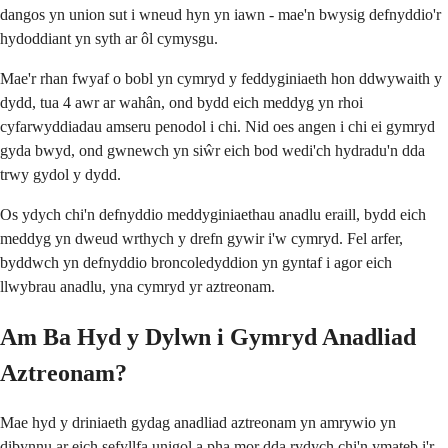
dangos yn union sut i wneud hyn yn iawn - mae'n bwysig defnyddio'r
hydoddiant yn syth ar ôl cymysgu.
Mae'r rhan fwyaf o bobl yn cymryd y feddyginiaeth hon ddwywaith y
dydd, tua 4 awr ar wahân, ond bydd eich meddyg yn rhoi
cyfarwyddiadau amseru penodol i chi. Nid oes angen i chi ei gymryd
gyda bwyd, ond gwnewch yn siŵr eich bod wedi'ch hydradu'n dda
trwy gydol y dydd.
Os ydych chi'n defnyddio meddyginiaethau anadlu eraill, bydd eich
meddyg yn dweud wrthych y drefn gywir i'w cymryd. Fel arfer,
byddwch yn defnyddio broncoledyddion yn gyntaf i agor eich
llwybrau anadlu, yna cymryd yr aztreonam.
Am Ba Hyd y Dylwn i Gymryd Anadliad
Aztreonam?
Mae hyd y driniaeth gydag anadliad aztreonam yn amrywio yn
dibynnu ar eich sefyllfa unigol a pha mor dda rydych chi'n ymateb i'r