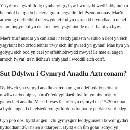
Ystyrir mai gwrthfiotig cymharol gryf yw hwn sydd wedi'i ddylunio'n
benodol i dargedu bacteria gram-negyddol fel Pseudomonas. Mae'n
arbennig o effeithiol oherwydd ei fod yn cyrraedd crynodiadau uchel
yn uniongyrchol yn eich meinwe ysgyfaint lle mae'r haint yn byw.
Mae'r ffurf anadlu yn caniatáu i'r feddyginiaeth weithio'n lleol yn eich
ysgyfaint heb orfod teithio trwy eich llif gwaed yn gyntaf. Mae hyn yn
golygu eich bod yn cael yr effeithiolrwydd mwyaf lle mae ei angen
arnoch fwyaf, tra'n lleihau'r amlygiad i weddill eich corff.
Sut Ddylwn i Gymryd Anadlu Aztreonam?
Byddwch yn cymryd anadlu aztreonam gan ddefnyddio peiriant
niwliwr arbennig sy'n troi'r feddyginiaeth hylifol yn niwl mân y
gallwch ei anadlu. Mae'r broses fel arfer yn cymryd tua 15-20 munud,
a bydd angen i chi eistedd yn gyfforddus tra bod y peiriant yn rhedeg.
Cyn pob dos, bydd angen i chi gymysgu'r feddyginiaeth bowdr gyda'r
hydoddiant dŵr halen a ddarperir. Bydd eich tîm gofal iechyd yn