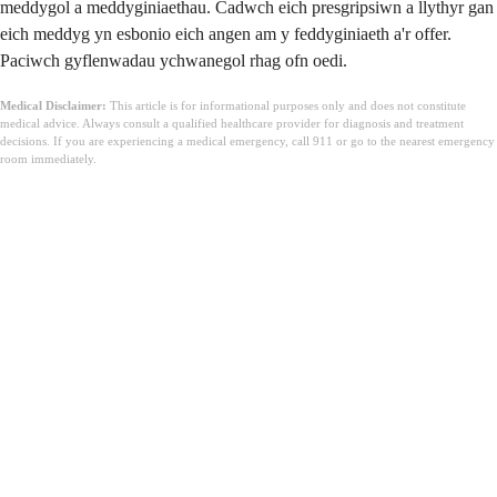
meddygol a meddyginiaethau. Cadwch eich presgripsiwn a llythyr gan
eich meddyg yn esbonio eich angen am y feddyginiaeth a'r offer.
Paciwch gyflenwadau ychwanegol rhag ofn oedi.
Medical Disclaimer:
This article is for informational purposes only and does not constitute
medical advice. Always consult a qualified healthcare provider for diagnosis and treatment
decisions. If you are experiencing a medical emergency, call 911 or go to the nearest emergency
room immediately.