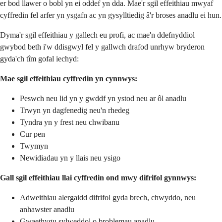
er bod llawer o bobl yn ei oddef yn dda. Mae'r sgil effeithiau mwyaf
cyffredin fel arfer yn ysgafn ac yn gysylltiedig â'r broses anadlu ei hun.
Dyma'r sgil effeithiau y gallech eu profi, ac mae'n ddefnyddiol
gwybod beth i'w ddisgwyl fel y gallwch drafod unrhyw bryderon
gyda'ch tîm gofal iechyd:
Mae sgil effeithiau cyffredin yn cynnwys:
Peswch neu lid yn y gwddf yn ystod neu ar ôl anadlu
Trwyn yn dagfenedig neu'n rhedeg
Tyndra yn y frest neu chwibanu
Cur pen
Twymyn
Newidiadau yn y llais neu ysigo
Gall sgil effeithiau llai cyffredin ond mwy difrifol gynnwys:
Adweithiau alergaidd difrifol gyda brech, chwyddo, neu
anhawster anadlu
Gwaethygu sylweddol o broblemau anadlu