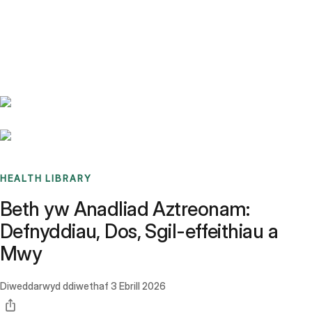
Benchmarks
Stories
FAQ
Sign up / Log in
HEALTH LIBRARY
Beth yw Anadliad Aztreonam:
Defnyddiau, Dos, Sgil-effeithiau a
Mwy
Diweddarwyd ddiwethaf
3 Ebrill 2026