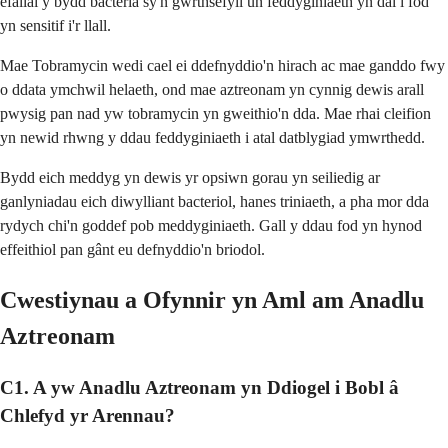
efallai y bydd bacteria sy'n gwrthsefyll un feddyginiaeth yn dal i fod
yn sensitif i'r llall.
Mae Tobramycin wedi cael ei ddefnyddio'n hirach ac mae ganddo fwy
o ddata ymchwil helaeth, ond mae aztreonam yn cynnig dewis arall
pwysig pan nad yw tobramycin yn gweithio'n dda. Mae rhai cleifion
yn newid rhwng y ddau feddyginiaeth i atal datblygiad ymwrthedd.
Bydd eich meddyg yn dewis yr opsiwn gorau yn seiliedig ar
ganlyniadau eich diwylliant bacteriol, hanes triniaeth, a pha mor dda
rydych chi'n goddef pob meddyginiaeth. Gall y ddau fod yn hynod
effeithiol pan gânt eu defnyddio'n briodol.
Cwestiynau a Ofynnir yn Aml am Anadlu
Aztreonam
C1. A yw Anadlu Aztreonam yn Ddiogel i Bobl â
Chlefyd yr Arennau?