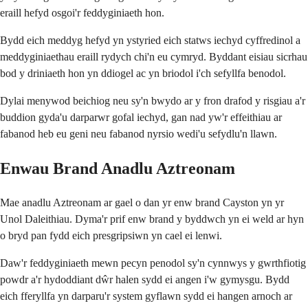
eraill hefyd osgoi'r feddyginiaeth hon.
Bydd eich meddyg hefyd yn ystyried eich statws iechyd cyffredinol a
meddyginiaethau eraill rydych chi'n eu cymryd. Byddant eisiau sicrhau
bod y driniaeth hon yn ddiogel ac yn briodol i'ch sefyllfa benodol.
Dylai menywod beichiog neu sy'n bwydo ar y fron drafod y risgiau a'r
buddion gyda'u darparwr gofal iechyd, gan nad yw'r effeithiau ar
fabanod heb eu geni neu fabanod nyrsio wedi'u sefydlu'n llawn.
Enwau Brand Anadlu Aztreonam
Mae anadlu Aztreonam ar gael o dan yr enw brand Cayston yn yr
Unol Daleithiau. Dyma'r prif enw brand y byddwch yn ei weld ar hyn
o bryd pan fydd eich presgripsiwn yn cael ei lenwi.
Daw'r feddyginiaeth mewn pecyn penodol sy'n cynnwys y gwrthfiotig
powdr a'r hydoddiant dŵr halen sydd ei angen i'w gymysgu. Bydd
eich fferyllfa yn darparu'r system gyflawn sydd ei hangen arnoch ar