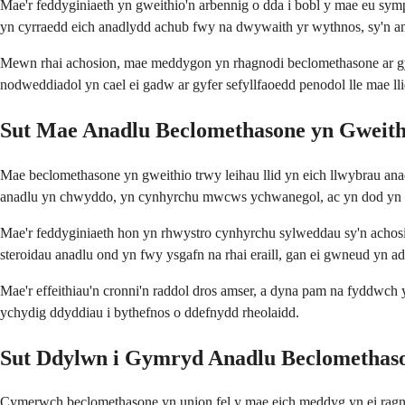
Mae'r feddyginiaeth yn gweithio'n arbennig o dda i bobl y mae eu sy
yn cyrraedd eich anadlydd achub fwy na dwywaith yr wythnos, sy'n am
Mewn rhai achosion, mae meddygon yn rhagnodi beclomethasone ar gyfer
nodweddiadol yn cael ei gadw ar gyfer sefyllfaoedd penodol lle mae 
Sut Mae Anadlu Beclomethasone yn Gweith
Mae beclomethasone yn gweithio trwy leihau llid yn eich llwybrau ana
anadlu yn chwyddo, yn cynhyrchu mwcws ychwanegol, ac yn dod yn rhy s
Mae'r feddyginiaeth hon yn rhwystro cynhyrchu sylweddau sy'n achosi l
steroidau anadlu ond yn fwy ysgafn na rhai eraill, gan ei gwneud yn a
Mae'r effeithiau'n cronni'n raddol dros amser, a dyna pam na fyddwch
ychydig ddyddiau i bythefnos o ddefnydd rheolaidd.
Sut Ddylwn i Gymryd Anadlu Beclomethas
Cymerwch beclomethasone yn union fel y mae eich meddyg yn ei ragnodi