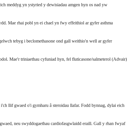
dd eich meddyg yn ystyried y dewisiadau amgen hyn os nad yw
 Mae rhai pobl yn ei chael yn fwy effeithiol ar gyfer asthma
lwch tebyg i beclomethasone ond gall weithio'n well ar gyfer
ol. Mae'r triniaethau cyfuniad hyn, fel fluticasone/salmeterol (Advair)
h llif gwaed o'i gymharu â steroidau llafar. Fodd bynnag, dylai eich
d gwaed, neu swyddogaethau cardiofasgwlaidd eraill. Gall y rhan fwyaf