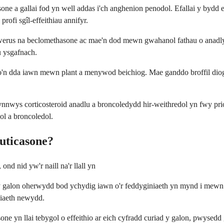
asone a gallai fod yn well addas i'ch anghenion penodol. Efallai y by
ofi sgîl-effeithiau annifyr.
rus na beclomethasone ac mae'n dod mewn gwahanol fathau o anadlydd.
u ysgafnach.
o'n dda iawn mewn plant a menywod beichiog. Mae ganddo broffil dioge
ynnwys corticosteroid anadlu a broncoledydd hir-weithredol yn fwy priod
ol a broncoledol.
uticasone?
ond nid yw'r naill na'r llall yn
 galon oherwydd bod ychydig iawn o'r feddyginiaeth yn mynd i mewn i'c
iaeth newydd.
ne yn llai tebygol o effeithio ar eich cyfradd curiad y galon, pwysed