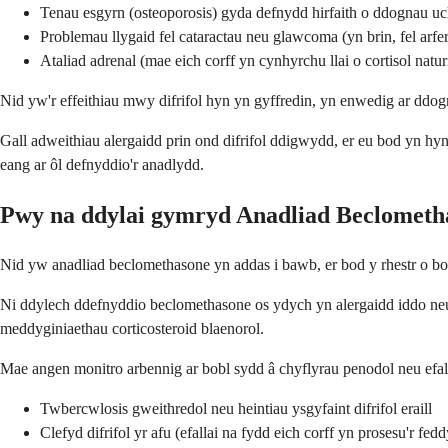
Tenau esgyrn (osteoporosis) gyda defnydd hirfaith o ddognau uc
Problemau llygaid fel cataractau neu glawcoma (yn brin, fel arf
Ataliad adrenal (mae eich corff yn cynhyrchu llai o cortisol natur
Nid yw'r effeithiau mwy difrifol hyn yn gyffredin, yn enwedig ar dd
Gall adweithiau alergaidd prin ond difrifol ddigwydd, er eu bod yn h
eang ar ôl defnyddio'r anadlydd.
Pwy na ddylai gymryd Anadliad Beclometh
Nid yw anadliad beclomethasone yn addas i bawb, er bod y rhestr o bo
Ni ddylech ddefnyddio beclomethasone os ydych yn alergaidd iddo ne
meddyginiaethau corticosteroid blaenorol.
Mae angen monitro arbennig ar bobl sydd â chyflyrau penodol neu efal
Twbercwlosis gweithredol neu heintiau ysgyfaint difrifol eraill
Clefyd difrifol yr afu (efallai na fydd eich corff yn prosesu'r fe