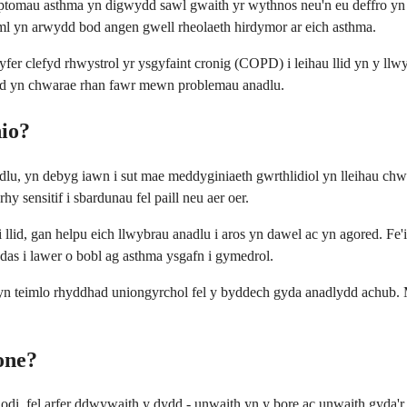
mptomau asthma yn digwydd sawl gwaith yr wythnos neu'n eu deffro yn
l yn arwydd bod angen gwell rheolaeth hirdymor ar eich asthma.
 clefyd rhwystrol yr ysgyfaint cronig (COPD) i leihau llid yn y llwy
llid yn chwarae rhan fawr mewn problemau anadlu.
io?
dlu, yn debyg iawn i sut mae meddyginiaeth gwrthlidiol yn lleihau chw
ensitif i sbardunau fel paill neu aer oer.
lid, gan helpu eich llwybrau anadlu i aros yn dawel ac yn agored. Fe'i
ddas i lawer o bobl ag asthma ysgafn i gymedrol.
 yn teimlo rhyddhad uniongyrchol fel y byddech gyda anadlydd achub. 
one?
, fel arfer ddwywaith y dydd - unwaith yn y bore ac unwaith gyda'r n