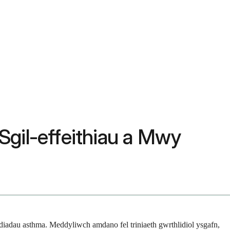
Sgil-effeithiau a Mwy
odiadau asthma. Meddyliwch amdano fel triniaeth gwrthlidiol ysgafn,