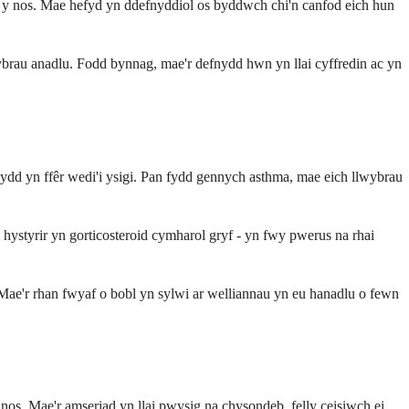
 y nos. Mae hefyd yn ddefnyddiol os byddwch chi'n canfod eich hun
brau anadlu. Fodd bynnag, mae'r defnydd hwn yn llai cyffredin ac yn
ydd yn ffêr wedi'i ysigi. Pan fydd gennych asthma, mae eich llwybrau
 hystyrir yn gorticosteroid cymharol gryf - yn fwy pwerus na rhai
Mae'r rhan fwyaf o bobl yn sylwi ar welliannau yn eu hanadlu o fewn
os. Mae'r amseriad yn llai pwysig na chysondeb, felly ceisiwch ei