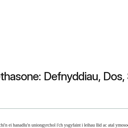
hasone: Defnyddiau, Dos, 
'n ei hanadlu'n uniongyrchol i'ch ysgyfaint i leihau llid ac atal ymos