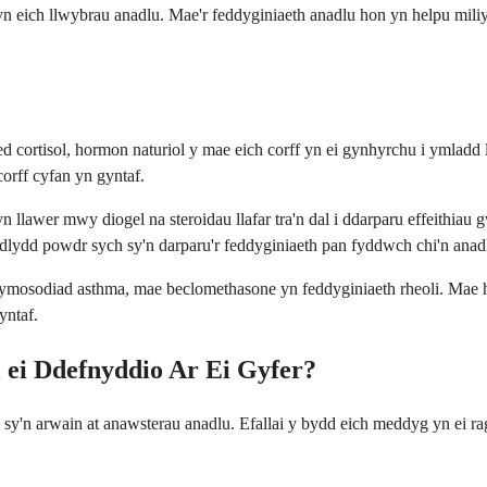
yn eich llwybrau anadlu. Mae'r feddyginiaeth anadlu hon yn helpu miliy
 cortisol, hormon naturiol y mae eich corff yn ei gynhyrchu i ymladd 
corff cyfan yn gyntaf.
lawer mwy diogel na steroidau llafar tra'n dal i ddarparu effeithiau 
adlydd powdr sych sy'n darparu'r feddyginiaeth pan fyddwch chi'n anad
ymosodiad asthma, mae beclomethasone yn feddyginiaeth rheoli. Mae h
yntaf.
 ei Ddefnyddio Ar Ei Gyfer?
 sy'n arwain at anawsterau anadlu. Efallai y bydd eich meddyg yn ei r