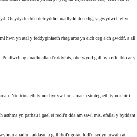
bwyd. Os ydych chi'n defnyddio anadlydd dosedig, ysgwydwch ef yn
l hwn yn atal y feddyginiaeth rhag aros yn eich ceg a'ch gwddf, a all
eidiwch ag anadlu allan i'r ddyfais, oherwydd gall hyn effeithio ar y
u. Nid triniaeth tymor byr yw hon - mae'n strategaeth tymor hir i
asthma yn parhau i gael ei reoli'n dda am sawl mis, efallai y byddant
ybrau anadlu i addasu, a gall rhoi'r gorau iddi'n sydyn arwain at