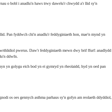
nau o bobl i anadlu'n haws trwy dawelu'r chwydd a'r llid sy'n
llid. Pan fyddwch chi'n anadlu'r feddyginiaeth hon, mae'n mynd yn
gwrthlidiol pwerus. Daw'r feddyginiaeth mewn dwy brif ffurf: anadlydd
lu'n ddwfn.
yn yn golygu eich bod yn ei gymryd yn rheolaidd, hyd yn oed pan
agnodi os oes gennych asthma parhaus sy'n gofyn am reolaeth ddyddiol,