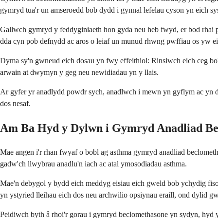
gymryd tua'r un amseroedd bob dydd i gynnal lefelau cyson yn eich sy
Gallwch gymryd y feddyginiaeth hon gyda neu heb fwyd, er bod rhai p
dda cyn pob defnydd ac aros o leiaf un munud rhwng pwffiau os yw e
Dyma sy'n gwneud eich dosau yn fwy effeithiol: Rinsiwch eich ceg bob 
arwain at dwymyn y geg neu newidiadau yn y llais.
Ar gyfer yr anadlydd powdr sych, anadlwch i mewn yn gyflym ac yn ddwf
dos nesaf.
Am Ba Hyd y Dylwn i Gymryd Anadliad Be
Mae angen i'r rhan fwyaf o bobl ag asthma gymryd anadliad beclometha
gadw'ch llwybrau anadlu'n iach ac atal ymosodiadau asthma.
Mae'n debygol y bydd eich meddyg eisiau eich gweld bob ychydig fisoed
yn ystyried lleihau eich dos neu archwilio opsiynau eraill, ond dylid
Peidiwch byth â rhoi'r gorau i gymryd beclomethasone yn sydyn, hyd yn