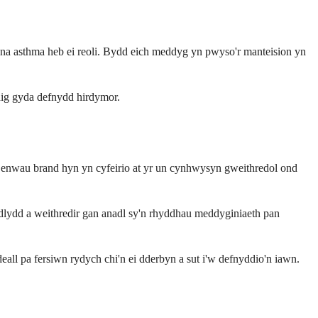
 na asthma heb ei reoli. Bydd eich meddyg yn pwyso'r manteision yn
edig gyda defnydd hirdymor.
enwau brand hyn yn cyfeirio at yr un cynhwysyn gweithredol ond
lydd a weithredir gan anadl sy'n rhyddhau meddyginiaeth pan
eall pa fersiwn rydych chi'n ei dderbyn a sut i'w defnyddio'n iawn.