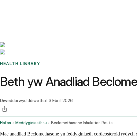
Benchmarks
Stories
FAQ
Sign up / Log in
HEALTH LIBRARY
Beth yw Anadliad Beclomet
Diweddarwyd ddiwethaf
3 Ebrill 2026
Hafan
Meddyginiaethau
Beclomethasone Inhalation Route
Mae anadliad Beclomethasone yn feddyginiaeth corticosteroid rydych chi