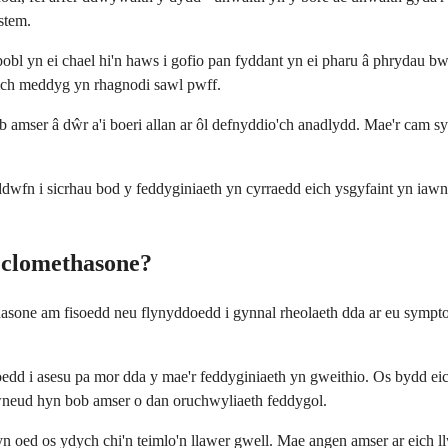
stem.
obl yn ei chael hi'n haws i gofio pan fyddant yn ei pharu â phrydau 
ich meddyg yn rhagnodi sawl pwff.
amser â dŵr a'i boeri allan ar ôl defnyddio'ch anadlydd. Mae'r cam sym
n i sicrhau bod y feddyginiaeth yn cyrraedd eich ysgyfaint yn iawn. P
clomethasone?
sone am fisoedd neu flynyddoedd i gynnal rheolaeth dda ar eu symptoma
d i asesu pa mor dda y mae'r feddyginiaeth yn gweithio. Os bydd eich 
 gwneud hyn bob amser o dan oruchwyliaeth feddygol.
 oed os ydych chi'n teimlo'n llawer gwell. Mae angen amser ar eich llw