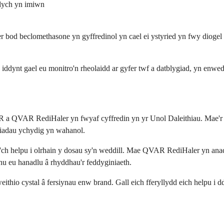
ydych yn imiwn
r bod beclomethasone yn gyffredinol yn cael ei ystyried yn fwy diogel
 iddynt gael eu monitro'n rheolaidd ar gyfer twf a datblygiad, yn enw
 a QVAR RediHaler yn fwyaf cyffredin yn yr Unol Daleithiau. Mae'r 
diadau ychydig yn wahanol.
h helpu i olrhain y dosau sy'n weddill. Mae QVAR RediHaler yn anad
u eu hanadlu â rhyddhau'r feddyginiaeth.
thio cystal â fersiynau enw brand. Gall eich fferyllydd eich helpu i dd