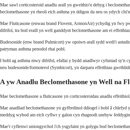
Mae sawl corticosteroid anadlu arall yn gweithio'n debyg i beclometh
beclomethasone yn rheoli eich asthma yn ddigon da neu os ydych chi'n pr
Mae Fluticasone (enwau brand Flovent, ArmonAir) ychydig yn fwy pwe
difrifol, tra bod eraill yn well ganddynt beclomethasone am ei effeithia
Budesonide (enw brand Pulmicort) yw opsiwn arall sydd wedi'i astudi
patrymau asthma penodol rhai pobl.
I bobl ag asthma mwy difrifol, efallai y bydd anadlwyr cyfuniad sy'n c
neu budesonide/formoterol (Symbicort), yn darparu effeithiau gwrthlidi
A yw Anadlu Beclomethasone yn Well na Fl
Mae beclomethasone a fluticasone yn corticosteroidau anadlu effeithiol, 
Mae anadliad beclomethasone yn gyffredinol ddiogel i bobl â chlefyd y
meddyg wybod am eich cyflwr y galon cyn rhagnodi unrhyw feddygin
Mae'r cyflenwi uniongyrchol i'ch ysgyfaint yn golygu bod beclomethaso