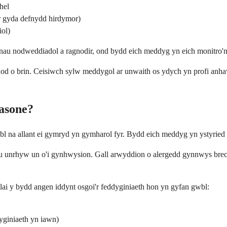
hel
er gyda defnydd hirdymor)
iol)
ognau nodweddiadol a ragnodir, ond bydd eich meddyg yn eich monitro'
ynod o brin. Ceisiwch sylw meddygol ar unwaith os ydych yn profi anha
asone?
bl na allant ei gymryd yn gymharol fyr. Bydd eich meddyg yn ystyried 
u unrhyw un o'i gynhwysion. Gall arwyddion o alergedd gynnwys brech
lai y bydd angen iddynt osgoi'r feddyginiaeth hon yn gyfan gwbl:
ddyginiaeth yn iawn)