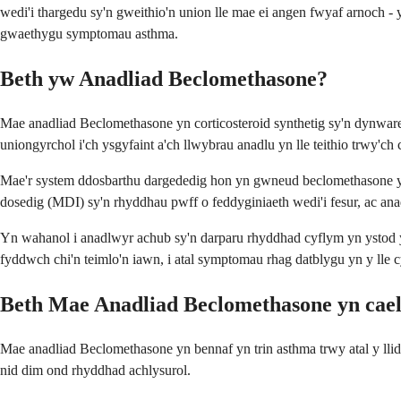
wedi'i thargedu sy'n gweithio'n union lle mae ei angen fwyaf arnoch - 
gwaethygu symptomau asthma.
Beth yw Anadliad Beclomethasone?
Mae anadliad Beclomethasone yn corticosteroid synthetig sy'n dynwared
uniongyrchol i'ch ysgyfaint a'ch llwybrau anadlu yn lle teithio trwy'ch 
Mae'r system ddosbarthu dargededig hon yn gwneud beclomethasone yn l
dosedig (MDI) sy'n rhyddhau pwff o feddyginiaeth wedi'i fesur, ac an
Yn wahanol i anadlwyr achub sy'n darparu rhyddhad cyflym yn ystod 
fyddwch chi'n teimlo'n iawn, i atal symptomau rhag datblygu yn y lle c
Beth Mae Anadliad Beclomethasone yn cael
Mae anadliad Beclomethasone yn bennaf yn trin asthma trwy atal y llid
nid dim ond rhyddhad achlysurol.