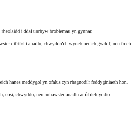
n rheolaidd i ddal unrhyw broblemau yn gynnar.
wster difrifol i anadlu, chwyddo'ch wyneb neu'ch gwddf, neu frech
eich hanes meddygol yn ofalus cyn rhagnodi'r feddyginiaeth hon.
, cosi, chwyddo, neu anhawster anadlu ar ôl defnyddio