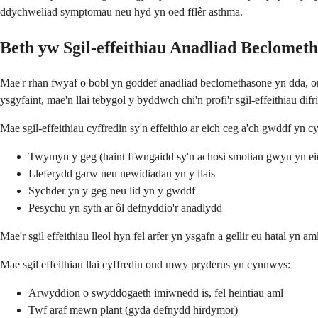
ddychweliad symptomau neu hyd yn oed fflêr asthma.
Beth yw Sgil-effeithiau Anadliad Beclomet
Mae'r rhan fwyaf o bobl yn goddef anadliad beclomethasone yn dda, on
ysgyfaint, mae'n llai tebygol y byddwch chi'n profi'r sgil-effeithiau difrif
Mae sgil-effeithiau cyffredin sy'n effeithio ar eich ceg a'ch gwddf yn 
Twymyn y geg (haint ffwngaidd sy'n achosi smotiau gwyn yn ei
Lleferydd garw neu newidiadau yn y llais
Sychder yn y geg neu lid yn y gwddf
Pesychu yn syth ar ôl defnyddio'r anadlydd
Mae'r sgil effeithiau lleol hyn fel arfer yn ysgafn a gellir eu hatal yn
Mae sgil effeithiau llai cyffredin ond mwy pryderus yn cynnwys:
Arwyddion o swyddogaeth imiwnedd is, fel heintiau aml
Twf araf mewn plant (gyda defnydd hirdymor)