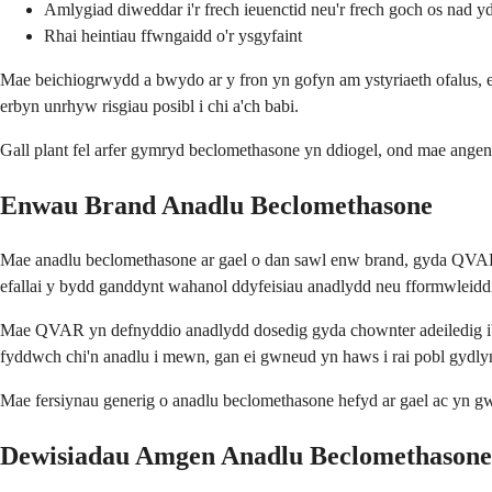
Amlygiad diweddar i'r frech ieuenctid neu'r frech goch os nad 
Rhai heintiau ffwngaidd o'r ysgyfaint
Mae beichiogrwydd a bwydo ar y fron yn gofyn am ystyriaeth ofalus, e
erbyn unrhyw risgiau posibl i chi a'ch babi.
Gall plant fel arfer gymryd beclomethasone yn ddiogel, ond mae angen
Enwau Brand Anadlu Beclomethasone
Mae anadlu beclomethasone ar gael o dan sawl enw brand, gyda QVAR
efallai y bydd ganddynt wahanol ddyfeisiau anadlydd neu fformwleid
Mae QVAR yn defnyddio anadlydd dosedig gyda chownter adeiledig i'c
fyddwch chi'n anadlu i mewn, gan ei gwneud yn haws i rai pobl gydlyn
Mae fersiynau generig o anadlu beclomethasone hefyd ar gael ac yn gwei
Dewisiadau Amgen Anadlu Beclomethasone