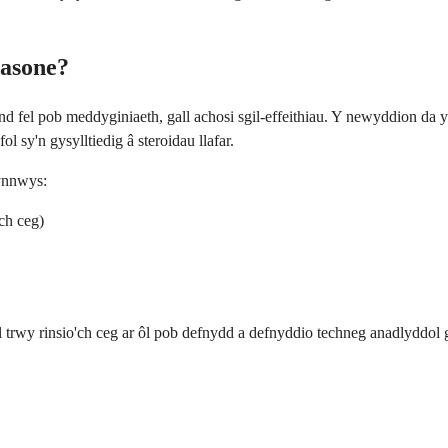
hasone?
d fel pob meddyginiaeth, gall achosi sgil-effeithiau. Y newyddion da 
ol sy'n gysylltiedig â steroidau llafar.
cynnwys:
ch ceg)
 aml trwy rinsio'ch ceg ar ôl pob defnydd a defnyddio techneg anadlyddol 