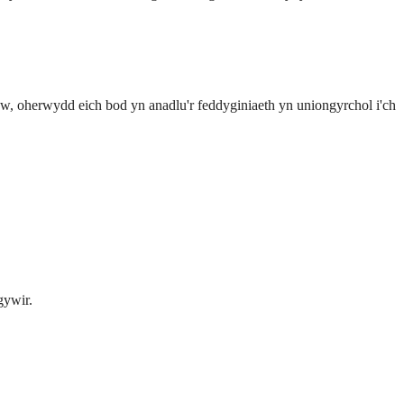
yw, oherwydd eich bod yn anadlu'r feddyginiaeth yn uniongyrchol i'ch
gywir.