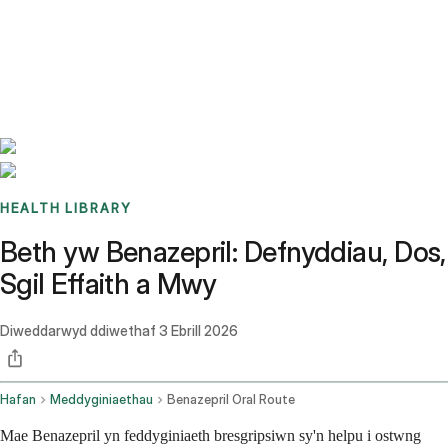
Benchmarks
Stories
FAQ
Sign up / Log in
HEALTH LIBRARY
Beth yw Benazepril: Defnyddiau, Dos,
Sgil Effaith a Mwy
Diweddarwyd ddiwethaf
3 Ebrill 2026
Hafan
Meddyginiaethau
Benazepril Oral Route
Mae Benazepril yn feddyginiaeth bresgripsiwn sy'n helpu i ostwng