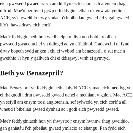
eich pwysedd gwaed ac yn amddiffyn eich calon a'ch arennau rhag
difrod. Mae'n perthyn i grŵp o feddyginiaethau o'r enw atalyddion
ACE, sy'n gweithio trwy ymlacio'ch pibellau gwaed fel y gall gwaed
lifo'n haws drwy eich corff.
Mae'r feddyginiaeth hon wedi helpu miliynau o bobl i reoli eu
pwysedd gwaed uchel yn ddiogel ac yn effeithiol. Gadewch i ni fynd
drwy bopeth sydd angen i chi ei wybod am benazepril, o sut mae'n
gweithio i'r hyn y gallwch chi ei ddisgwyl wrth ei gymryd.
Beth yw Benazepril?
Mae Benazepril yn feddyginiaeth atalydd ACE y mae eich meddyg yn
ei rhagnodi i drin pwysedd gwaed uchel a methiant y galon. Mae ACE
yn sefyll am ensym trosi angiotensin, sef sylwedd yn eich corff a all
wneud i bibellau gwaed dynhau ac i godi eich pwysedd gwaed.
Mae'r feddyginiaeth hon yn rhwystro'r ensym hwnnw rhag gweithio,
gan ganiatáu i'ch pibellau gwaed ymlacio ac ehangu. Pan fydd eich