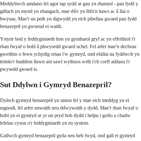
Meddyliwch amdano fel agor tap sydd ar gau yn rhannol - pan fydd y
gilfach yn mynd yn ehangach, mae dŵr yn llifo'n haws ac â llai o
bwysau. Mae'r un peth yn digwydd yn eich pibellau gwaed pan fydd
benazepril yn gwneud ei waith.
Ystyrir bod y feddyginiaeth hon yn gymharol gryf ac yn effeithiol i'r
rhan fwyaf o bobl â phwysedd gwaed uchel. Fel arfer mae'n dechrau
gweithio o fewn ychydig oriau i'w gymryd, ond efallai na fyddwch yn
teimlo'r buddion llawn am sawl wythnos wrth i'ch corff addasu i'r
pwysedd gwaed is.
Sut Ddylwn i Gymryd Benazepril?
Dylech gymryd benazepril yn union fel y mae eich meddyg yn ei
ragnodi, fel arfer unwaith neu ddwywaith y dydd. Mae'r rhan fwyaf o
bobl yn ei gymryd ar yr un pryd bob dydd i helpu i gofio a chadw
lefelau cyson o'r feddyginiaeth yn eu system.
Gallwch gymryd benazepril gyda neu heb fwyd, ond gall ei gymryd