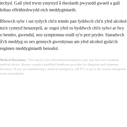
iechyd. Gall yfed trwm ymyrryd â rheolaeth pwysedd gwaed a gall
leihau effeithiolrwydd eich meddyginiaeth.
Rhowch sylw i sut rydych chi'n teimlo pan fyddwch chi'n yfed alcohol
tra'n cymryd benazepril, ac osgoi yfed os byddwch chi'n sylwi ar fwy
o bendro, gwendid, neu symptomau eraill sy'n peri pryder. Siaradwch
â'ch meddyg os oes gennych gwestiynau am yfed alcohol gyda'ch
regimen meddyginiaeth benodol.
Medical Disclaimer:
This article is for informational purposes only and does not constitute
medical advice. Always consult a qualified healthcare provider for diagnosis and treatment
decisions. If you are experiencing a medical emergency, call 911 or go to the nearest emergency
room immediately.