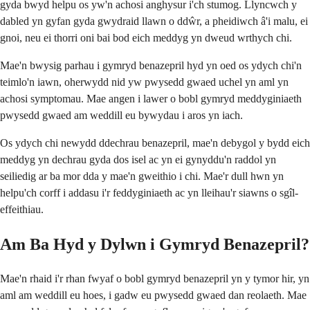
gyda bwyd helpu os yw'n achosi anghysur i'ch stumog. Llyncwch y
dabled yn gyfan gyda gwydraid llawn o ddŵr, a pheidiwch â'i malu, ei
gnoi, neu ei thorri oni bai bod eich meddyg yn dweud wrthych chi.
Mae'n bwysig parhau i gymryd benazepril hyd yn oed os ydych chi'n
teimlo'n iawn, oherwydd nid yw pwysedd gwaed uchel yn aml yn
achosi symptomau. Mae angen i lawer o bobl gymryd meddyginiaeth
pwysedd gwaed am weddill eu bywydau i aros yn iach.
Os ydych chi newydd ddechrau benazepril, mae'n debygol y bydd eich
meddyg yn dechrau gyda dos isel ac yn ei gynyddu'n raddol yn
seiliedig ar ba mor dda y mae'n gweithio i chi. Mae'r dull hwn yn
helpu'ch corff i addasu i'r feddyginiaeth ac yn lleihau'r siawns o sgîl-
effeithiau.
Am Ba Hyd y Dylwn i Gymryd Benazepril?
Mae'n rhaid i'r rhan fwyaf o bobl gymryd benazepril yn y tymor hir, yn
aml am weddill eu hoes, i gadw eu pwysedd gwaed dan reolaeth. Mae