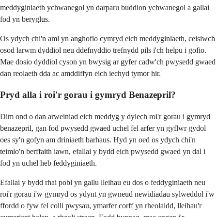
meddyginiaeth ychwanegol yn darparu buddion ychwanegol a gallai
fod yn beryglus.
Os ydych chi'n aml yn anghofio cymryd eich meddyginiaeth, ceisiwch
osod larwm dyddiol neu ddefnyddio trefnydd pils i'ch helpu i gofio.
Mae dosio dyddiol cyson yn bwysig ar gyfer cadw'ch pwysedd gwaed
dan reolaeth dda ac amddiffyn eich iechyd tymor hir.
Pryd alla i roi'r gorau i gymryd Benazepril?
Dim ond o dan arweiniad eich meddyg y dylech roi'r gorau i gymryd
benazepril, gan fod pwysedd gwaed uchel fel arfer yn gyflwr gydol
oes sy'n gofyn am driniaeth barhaus. Hyd yn oed os ydych chi'n
teimlo'n berffaith iawn, efallai y bydd eich pwysedd gwaed yn dal i
fod yn uchel heb feddyginiaeth.
Efallai y bydd rhai pobl yn gallu lleihau eu dos o feddyginiaeth neu
roi'r gorau i'w gymryd os ydynt yn gwneud newidiadau sylweddol i'w
ffordd o fyw fel colli pwysau, ymarfer corff yn rheolaidd, lleihau'r