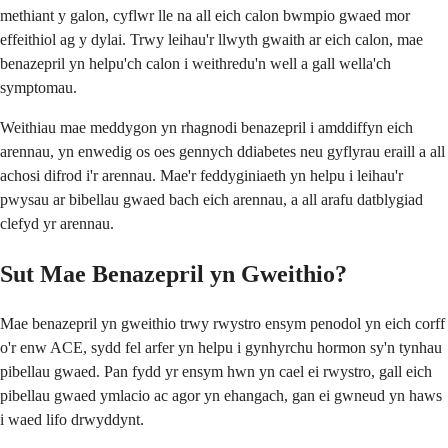
methiant y galon, cyflwr lle na all eich calon bwmpio gwaed mor
effeithiol ag y dylai. Trwy leihau'r llwyth gwaith ar eich calon, mae
benazepril yn helpu'ch calon i weithredu'n well a gall wella'ch
symptomau.
Weithiau mae meddygon yn rhagnodi benazepril i amddiffyn eich
arennau, yn enwedig os oes gennych ddiabetes neu gyflyrau eraill a all
achosi difrod i'r arennau. Mae'r feddyginiaeth yn helpu i leihau'r
pwysau ar bibellau gwaed bach eich arennau, a all arafu datblygiad
clefyd yr arennau.
Sut Mae Benazepril yn Gweithio?
Mae benazepril yn gweithio trwy rwystro ensym penodol yn eich corff
o'r enw ACE, sydd fel arfer yn helpu i gynhyrchu hormon sy'n tynhau
pibellau gwaed. Pan fydd yr ensym hwn yn cael ei rwystro, gall eich
pibellau gwaed ymlacio ac agor yn ehangach, gan ei gwneud yn haws
i waed lifo drwyddynt.