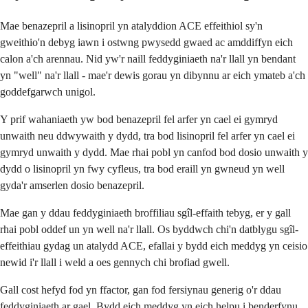
Mae benazepril a lisinopril yn atalyddion ACE effeithiol sy'n
gweithio'n debyg iawn i ostwng pwysedd gwaed ac amddiffyn eich
calon a'ch arennau. Nid yw'r naill feddyginiaeth na'r llall yn bendant
yn "well" na'r llall - mae'r dewis gorau yn dibynnu ar eich ymateb a'ch
goddefgarwch unigol.
Y prif wahaniaeth yw bod benazepril fel arfer yn cael ei gymryd
unwaith neu ddwywaith y dydd, tra bod lisinopril fel arfer yn cael ei
gymryd unwaith y dydd. Mae rhai pobl yn canfod bod dosio unwaith y
dydd o lisinopril yn fwy cyfleus, tra bod eraill yn gwneud yn well
gyda'r amserlen dosio benazepril.
Mae gan y ddau feddyginiaeth broffiliau sgîl-effaith tebyg, er y gall
rhai pobl oddef un yn well na'r llall. Os byddwch chi'n datblygu sgîl-
effeithiau gydag un atalydd ACE, efallai y bydd eich meddyg yn ceisio
newid i'r llall i weld a oes gennych chi brofiad gwell.
Gall cost hefyd fod yn ffactor, gan fod fersiynau generig o'r ddau
feddyginiaeth ar gael. Bydd eich meddyg yn eich helpu i benderfynu