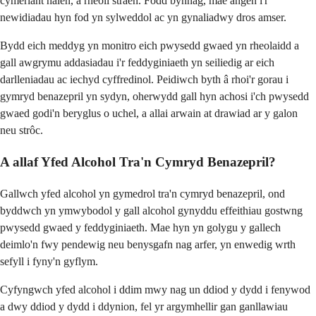
cymeriant halen, a rheoli straen. Fodd bynnag, mae angen i'r
newidiadau hyn fod yn sylweddol ac yn gynaliadwy dros amser.
Bydd eich meddyg yn monitro eich pwysedd gwaed yn rheolaidd a
gall awgrymu addasiadau i'r feddyginiaeth yn seiliedig ar eich
darlleniadau ac iechyd cyffredinol. Peidiwch byth â rhoi'r gorau i
gymryd benazepril yn sydyn, oherwydd gall hyn achosi i'ch pwysedd
gwaed godi'n beryglus o uchel, a allai arwain at drawiad ar y galon
neu strôc.
A allaf Yfed Alcohol Tra'n Cymryd Benazepril?
Gallwch yfed alcohol yn gymedrol tra'n cymryd benazepril, ond
byddwch yn ymwybodol y gall alcohol gynyddu effeithiau gostwng
pwysedd gwaed y feddyginiaeth. Mae hyn yn golygu y gallech
deimlo'n fwy pendewig neu benysgafn nag arfer, yn enwedig wrth
sefyll i fyny'n gyflym.
Cyfyngwch yfed alcohol i ddim mwy nag un ddiod y dydd i fenywod
a dwy ddiod y dydd i ddynion, fel yr argymhellir gan ganllawiau