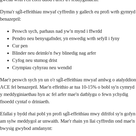
Dyma'r sgîl-effeithiau mwyaf cyffredin y gallech eu profi wrth gymryd
benazepril:
Peswch sych, parhaus nad yw'n mynd i ffwrdd
Pendro neu benysgafnder, yn enwedig wrth sefyll i fyny
Cur pen
Blinder neu deimlo'n fwy blinedig nag arfer
Cyfog neu stumog drist
Crympiau cyhyrau neu wendid
Mae'r peswch sych yn un o'r sgîl-effeithiau mwyaf amlwg o atalyddion
ACE fel benazepril. Mae'n effeithio ar tua 10-15% o bobl sy'n cymryd
y meddyginiaethau hyn ac fel arfer mae'n datblygu o fewn ychydig
fisoedd cyntaf o driniaeth.
Efallai y bydd rhai pobl yn profi sgîl-effeithiau mwy difrifol sy'n gofyn
am sylw meddygol ar unwaith. Mae'r rhain yn llai cyffredin ond mae'n
bwysig gwybod amdanynt: