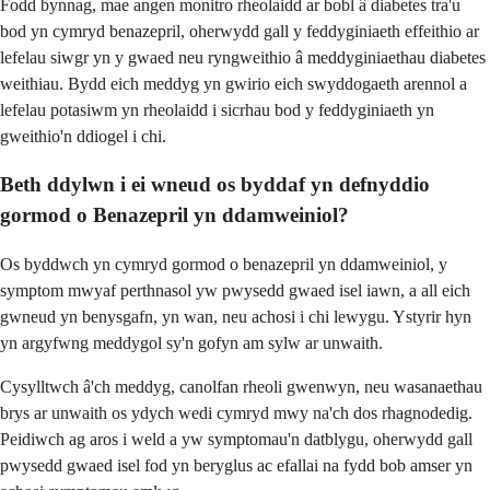
Fodd bynnag, mae angen monitro rheolaidd ar bobl â diabetes tra'u
bod yn cymryd benazepril, oherwydd gall y feddyginiaeth effeithio ar
lefelau siwgr yn y gwaed neu ryngweithio â meddyginiaethau diabetes
weithiau. Bydd eich meddyg yn gwirio eich swyddogaeth arennol a
lefelau potasiwm yn rheolaidd i sicrhau bod y feddyginiaeth yn
gweithio'n ddiogel i chi.
Beth ddylwn i ei wneud os byddaf yn defnyddio
gormod o Benazepril yn ddamweiniol?
Os byddwch yn cymryd gormod o benazepril yn ddamweiniol, y
symptom mwyaf perthnasol yw pwysedd gwaed isel iawn, a all eich
gwneud yn benysgafn, yn wan, neu achosi i chi lewygu. Ystyrir hyn
yn argyfwng meddygol sy'n gofyn am sylw ar unwaith.
Cysylltwch â'ch meddyg, canolfan rheoli gwenwyn, neu wasanaethau
brys ar unwaith os ydych wedi cymryd mwy na'ch dos rhagnodedig.
Peidiwch ag aros i weld a yw symptomau'n datblygu, oherwydd gall
pwysedd gwaed isel fod yn beryglus ac efallai na fydd bob amser yn