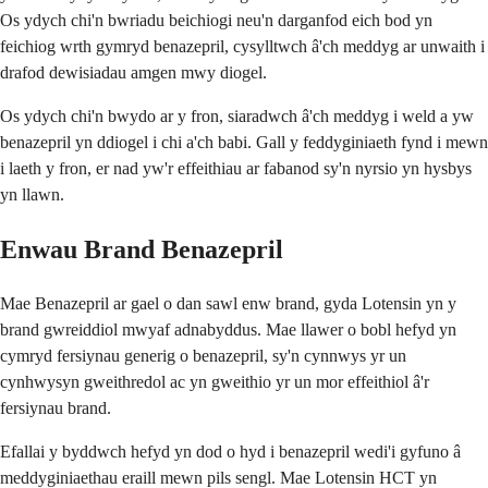
Os ydych chi'n bwriadu beichiogi neu'n darganfod eich bod yn
feichiog wrth gymryd benazepril, cysylltwch â'ch meddyg ar unwaith i
drafod dewisiadau amgen mwy diogel.
Os ydych chi'n bwydo ar y fron, siaradwch â'ch meddyg i weld a yw
benazepril yn ddiogel i chi a'ch babi. Gall y feddyginiaeth fynd i mewn
i laeth y fron, er nad yw'r effeithiau ar fabanod sy'n nyrsio yn hysbys
yn llawn.
Enwau Brand Benazepril
Mae Benazepril ar gael o dan sawl enw brand, gyda Lotensin yn y
brand gwreiddiol mwyaf adnabyddus. Mae llawer o bobl hefyd yn
cymryd fersiynau generig o benazepril, sy'n cynnwys yr un
cynhwysyn gweithredol ac yn gweithio yr un mor effeithiol â'r
fersiynau brand.
Efallai y byddwch hefyd yn dod o hyd i benazepril wedi'i gyfuno â
meddyginiaethau eraill mewn pils sengl. Mae Lotensin HCT yn