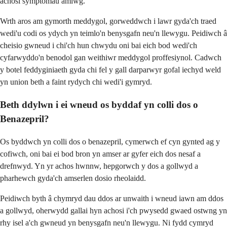
achosi symptomau amlwg.
Wrth aros am gymorth meddygol, gorweddwch i lawr gyda'ch traed
wedi'u codi os ydych yn teimlo'n benysgafn neu'n llewygu. Peidiwch â
cheisio gwneud i chi'ch hun chwydu oni bai eich bod wedi'ch
cyfarwyddo'n benodol gan weithiwr meddygol proffesiynol. Cadwch
y botel feddyginiaeth gyda chi fel y gall darparwyr gofal iechyd weld
yn union beth a faint rydych chi wedi'i gymryd.
Beth ddylwn i ei wneud os byddaf yn colli dos o
Benazepril?
Os byddwch yn colli dos o benazepril, cymerwch ef cyn gynted ag y
cofiwch, oni bai ei bod bron yn amser ar gyfer eich dos nesaf a
drefnwyd. Yn yr achos hwnnw, hepgorwch y dos a gollwyd a
pharhewch gyda'ch amserlen dosio rheolaidd.
Peidiwch byth â chymryd dau ddos ar unwaith i wneud iawn am ddos
a gollwyd, oherwydd gallai hyn achosi i'ch pwysedd gwaed ostwng yn
rhy isel a'ch gwneud yn benysgafn neu'n llewygu. Ni fydd cymryd