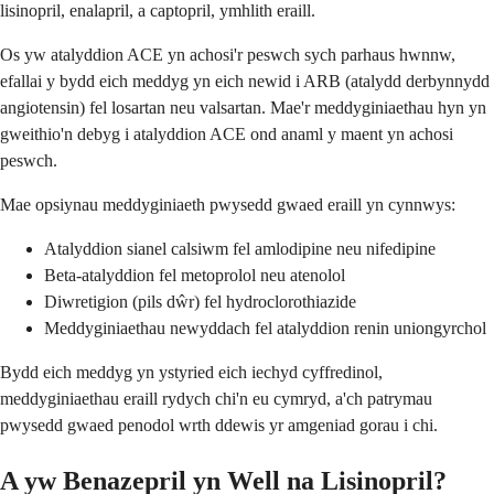
lisinopril, enalapril, a captopril, ymhlith eraill.
Os yw atalyddion ACE yn achosi'r peswch sych parhaus hwnnw,
efallai y bydd eich meddyg yn eich newid i ARB (atalydd derbynnydd
angiotensin) fel losartan neu valsartan. Mae'r meddyginiaethau hyn yn
gweithio'n debyg i atalyddion ACE ond anaml y maent yn achosi
peswch.
Mae opsiynau meddyginiaeth pwysedd gwaed eraill yn cynnwys:
Atalyddion sianel calsiwm fel amlodipine neu nifedipine
Beta-atalyddion fel metoprolol neu atenolol
Diwretigion (pils dŵr) fel hydroclorothiazide
Meddyginiaethau newyddach fel atalyddion renin uniongyrchol
Bydd eich meddyg yn ystyried eich iechyd cyffredinol,
meddyginiaethau eraill rydych chi'n eu cymryd, a'ch patrymau
pwysedd gwaed penodol wrth ddewis yr amgeniad gorau i chi.
A yw Benazepril yn Well na Lisinopril?