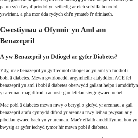
pa un sy'n fwyaf priodol yn seiliedig ar eich sefyllfa benodol,
yswiriant, a pha mor dda rydych chi'n ymateb i'r driniaeth.
Cwestiynau a Ofynnir yn Aml am
Benazepril
A yw Benazepril yn Ddiogel ar gyfer Diabetes?
Ydy, mae benazepril yn gyffredinol ddiogel ac yn aml yn fuddiol i
bobl â diabetes. Mewn gwirionedd, argymhellir atalyddion ACE fel
benazepril yn aml i bobl â diabetes oherwydd gallant helpu i amddiffyn
yr arennau rhag difrod a achosir gan lefelau siwgr gwaed uchel.
Mae pobl â diabetes mewn mwy o berygl o glefyd yr arennau, a gall
benazepril arafu cynnydd difrod yr arennau trwy leihau pwysau ar y
pibellau gwaed bach yn yr arennau. Mae'r effaith amddiffynnol hon yn
bwysig ar gyfer iechyd tymor hir mewn pobl â diabetes.