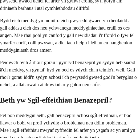
pwysedd gwaed uchel fel arfer yn gyflwr cronig sy'n gofyn am
driniaeth barhaus i atal cymhlethdodau difrifol.
Bydd eich meddyg yn monitro eich pwysedd gwaed yn rheolaidd a
gall addasu eich dos neu ychwanegu meddyginiaethau eraill os oes
angen. Mae rhai pobl yn canfod y gall newidiadau i'r ffordd o fyw fel
ymarfer corff, colli pwysau, a diet iach helpu i leihau eu hanghenion
meddyginiaeth dros amser.
Peidiwch byth â rhoi'r gorau i gymryd benazepril yn sydyn heb siarad
â'ch meddyg yn gyntaf, hyd yn oed os ydych chi'n teimlo'n well. Gall
rhoi'r gorau iddi'n sydyn achosi i'ch pwysedd gwaed godi'n beryglus o
uchel, a allai arwain at drawiad ar y galon neu strôc.
Beth yw Sgîl-effeithiau Benazepril?
Fel pob meddyginiaeth, gall benazepril achosi sgîl-effeithiau, er bod
llawer o bobl yn profi ychydig o broblemau neu ddim problemau.
Mae'r sgîl-effeithiau mwyaf cyffredin fel arfer yn ysgafn ac yn aml yn
gwella wrth i'ch corff ddod i arfer â'r feddyginiaeth.