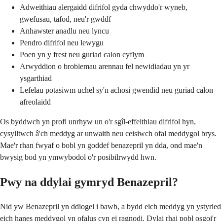
Adweithiau alergaidd difrifol gyda chwyddo'r wyneb,
gwefusau, tafod, neu'r gwddf
Anhawster anadlu neu lyncu
Pendro difrifol neu lewygu
Poen yn y frest neu guriad calon cyflym
Arwyddion o broblemau arennau fel newidiadau yn yr
ysgarthiad
Lefelau potasiwm uchel sy'n achosi gwendid neu guriad calon
afreolaidd
Os byddwch yn profi unrhyw un o'r sgîl-effeithiau difrifol hyn,
cysylltwch â'ch meddyg ar unwaith neu ceisiwch ofal meddygol brys.
Mae'r rhan fwyaf o bobl yn goddef benazepril yn dda, ond mae'n
bwysig bod yn ymwybodol o'r posibilrwydd hwn.
Pwy na ddylai gymryd Benazepril?
Nid yw Benazepril yn ddiogel i bawb, a bydd eich meddyg yn ystyried
eich hanes meddygol yn ofalus cyn ei ragnodi. Dylai rhai pobl osgoi'r