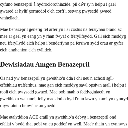
cyfuno benazepril â hydroclorothiazide, pil dŵr sy'n helpu i gael
gwared ar hylif gormodol o'ch corff i ostwng pwysedd gwaed
ymhellach.
Mae benazepril generig fel arfer yn llai costus na fersiynau brand ac
mae ar gael yn eang yn y rhan fwyaf o fferyllfeydd. Gall eich meddyg
neu fferyllydd eich helpu i benderfynu pa fersiwn sydd orau ar gyfer
eich anghenion a'ch cyllideb.
Dewisiadau Amgen Benazepril
Os nad yw benazepril yn gweithio'n dda i chi neu'n achosi sgîl-
effeithiau trafferthus, mae gan eich meddyg sawl opsiwn arall i helpu i
reoli eich pwysedd gwaed. Mae pob math o feddyginiaeth yn
gweithio'n wahanol, felly mae dod o hyd i'r un iawn yn aml yn cymryd
rhywfaint o brawf ac amynedd.
Mae atalyddion ACE eraill yn gweithio'n debyg i benazepril ond
efallai y bydd rhai pobl yn eu goddef yn well. Mae'r rhain yn cynnwys