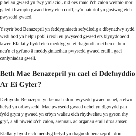
pibellau gwaed yn fwy ymlaciol, nid oes rhaid i'ch calon weithio mor
galed i bwmpio gwaed trwy eich corff, sy'n naturiol yn gostwng eich
pwysedd gwaed.
Ystyrir bod Benazepril yn feddyginiaeth sefydledig a dibynadwy sydd
wedi bod yn helpu pobl i reoli eu pwysedd gwaed ers blynyddoedd
lawer. Efallai y bydd eich meddyg yn ei rhagnodi ar ei ben ei hun
neu'n ei gyfuno â meddyginiaethau pwysedd gwaed eraill i gael
canlyniadau gwell.
Beth Mae Benazepril yn cael ei Ddefnyddio
Ar Ei Gyfer?
Defnyddir Benazepril yn bennaf i drin pwysedd gwaed uchel, a elwir
hefyd yn orbwysedd. Mae pwysedd gwaed uchel yn digwydd pan
fydd grym y gwaed yn erbyn waliau eich rhydwelïau yn gyson rhy
gryf, a all niweidio'ch calon, arennau, ac organau eraill dros amser.
Efallai y bydd eich meddyg hefyd yn rhagnodi benazepril i drin