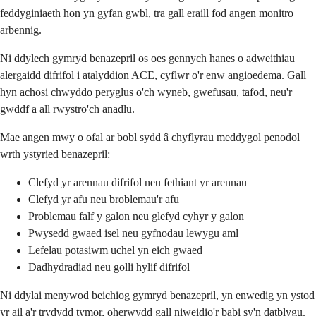
feddyginiaeth hon yn gyfan gwbl, tra gall eraill fod angen monitro
arbennig.
Ni ddylech gymryd benazepril os oes gennych hanes o adweithiau
alergaidd difrifol i atalyddion ACE, cyflwr o'r enw angioedema. Gall
hyn achosi chwyddo peryglus o'ch wyneb, gwefusau, tafod, neu'r
gwddf a all rwystro'ch anadlu.
Mae angen mwy o ofal ar bobl sydd â chyflyrau meddygol penodol
wrth ystyried benazepril:
Clefyd yr arennau difrifol neu fethiant yr arennau
Clefyd yr afu neu broblemau'r afu
Problemau falf y galon neu glefyd cyhyr y galon
Pwysedd gwaed isel neu gyfnodau lewygu aml
Lefelau potasiwm uchel yn eich gwaed
Dadhydradiad neu golli hylif difrifol
Ni ddylai menywod beichiog gymryd benazepril, yn enwedig yn ystod
yr ail a'r trydydd tymor, oherwydd gall niweidio'r babi sy'n datblygu.