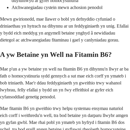
ddyluniwyd ar gyfer homocystinuria
Atchwanegiadau cystein mewn achosion penodol
Mewn gwirionedd, mae llawer o bobl yn defnyddio cyfuniad o
driniaethau yn hytrach na dibynnu ar un feddyginiaeth yn unig. Efallai
y bydd eich meddyg yn argymell betaine ynghyd â newidiadau
dietegol ac atchwanegiadau fitaminau i gael y canlyniadau gorau.
A yw Betaine yn Well na Fitamin B6?
Mae p'un a yw betaine yn well na fitamin B6 yn dibynnu'n llwyr ar ba
fath o homocystinuria sydd gennych a sut mae eich corff yn ymateb i
bob triniaeth. Mae'r ddau feddyginiaeth yn gweithio trwy wahanol
lwybrau, felly efallai y bydd un yn fwy effeithiol ar gyfer eich
cyfansoddiad genetig penodol.
Mae fitamin B6 yn gweithio trwy helpu systemau ensymau naturiol
eich corff i weithredu'n well, tra bod betaine yn darparu llwybr amgen
yn gyfan gwbl. Mae rhai pobl yn ymateb yn hyfryd i fitamin B6 dos
uchel, tra bod eraill angen betaine i gyflawni rheolaeth homocysteine ​​