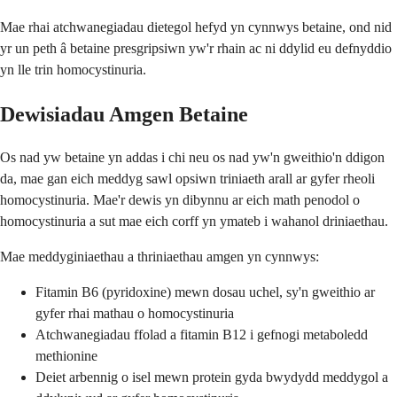
Mae rhai atchwanegiadau dietegol hefyd yn cynnwys betaine, ond nid
yr un peth â betaine presgripsiwn yw'r rhain ac ni ddylid eu defnyddio
yn lle trin homocystinuria.
Dewisiadau Amgen Betaine
Os nad yw betaine yn addas i chi neu os nad yw'n gweithio'n ddigon
da, mae gan eich meddyg sawl opsiwn triniaeth arall ar gyfer rheoli
homocystinuria. Mae'r dewis yn dibynnu ar eich math penodol o
homocystinuria a sut mae eich corff yn ymateb i wahanol driniaethau.
Mae meddyginiaethau a thriniaethau amgen yn cynnwys:
Fitamin B6 (pyridoxine) mewn dosau uchel, sy'n gweithio ar
gyfer rhai mathau o homocystinuria
Atchwanegiadau ffolad a fitamin B12 i gefnogi metaboledd
methionine
Deiet arbennig o isel mewn protein gyda bwydydd meddygol a