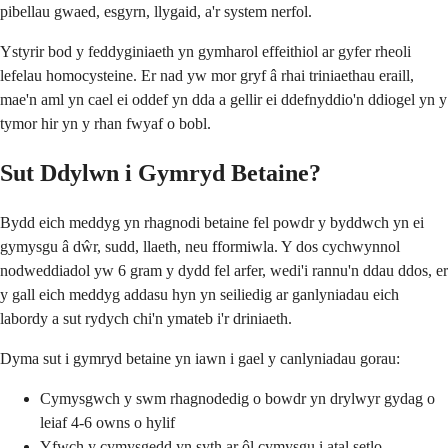
pibellau gwaed, esgyrn, llygaid, a'r system nerfol.
Ystyrir bod y feddyginiaeth yn gymharol effeithiol ar gyfer rheoli
lefelau homocysteine. Er nad yw mor gryf â rhai triniaethau eraill,
mae'n aml yn cael ei oddef yn dda a gellir ei ddefnyddio'n ddiogel yn y
tymor hir yn y rhan fwyaf o bobl.
Sut Ddylwn i Gymryd Betaine?
Bydd eich meddyg yn rhagnodi betaine fel powdr y byddwch yn ei
gymysgu â dŵr, sudd, llaeth, neu fformiwla. Y dos cychwynnol
nodweddiadol yw 6 gram y dydd fel arfer, wedi'i rannu'n ddau ddos, er
y gall eich meddyg addasu hyn yn seiliedig ar ganlyniadau eich
labordy a sut rydych chi'n ymateb i'r driniaeth.
Dyma sut i gymryd betaine yn iawn i gael y canlyniadau gorau:
Cymysgwch y swm rhagnodedig o bowdr yn drylwyr gydag o
leiaf 4-6 owns o hylif
Yfwch y cymysgedd yn syth ar ôl cymysgu i atal setlo