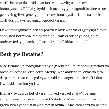
corff i brosesu rhai asidau amino, yn enwedig un o'r enw
homocysteine. Efallai y bydd eich meddyg yn rhagnodi betaine os oes
gennych gyflwr genetig prin o'r enw homocystinuria, lle na all eich
corff dorri i lawr broteinau penodol yn iawn.
Daw'r feddyginiaeth hon fel powdr y byddwch yn ei gymysgu â dŵr,
sudd, neu fformiwla. Yn gyffredinol, caiff ei oddef yn dda, er, fel
unrhyw feddyginiaeth, gall achosi sgil effeithiau i rai pobl.
Beth yw Betaine?
Mae Betaine yn feddyginiaeth sy'n gweithredu fel rhoddwyr methyl yn
brosesau cemegol eich corff. Meddyliwch amdano fel cymorth sy'n
darparu'r darnau cemegol cywir sydd eu hangen ar eich corff i dorri i
lawr asidau amino yn iawn.
Efallai y byddwch hefyd yn ei glywed yn cael ei alw'n betaine
anhydrus neu dan ei enw brand Cystadane. Mae'n bowdr crisialog
gwyn sy'n hydoddi'n hawdd mewn hylifau. Mae eich corff yn naturiol