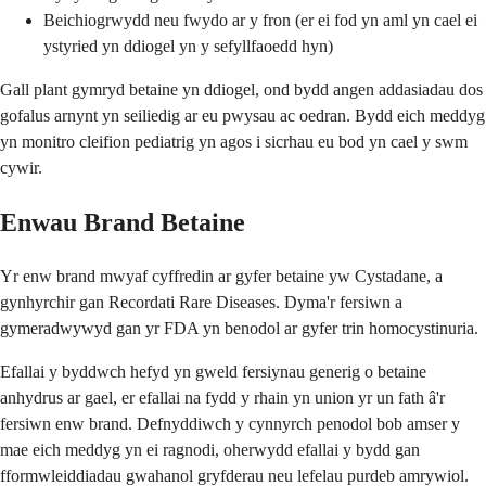
Beichiogrwydd neu fwydo ar y fron (er ei fod yn aml yn cael ei
ystyried yn ddiogel yn y sefyllfaoedd hyn)
Gall plant gymryd betaine yn ddiogel, ond bydd angen addasiadau dos
gofalus arnynt yn seiliedig ar eu pwysau ac oedran. Bydd eich meddyg
yn monitro cleifion pediatrig yn agos i sicrhau eu bod yn cael y swm
cywir.
Enwau Brand Betaine
Yr enw brand mwyaf cyffredin ar gyfer betaine yw Cystadane, a
gynhyrchir gan Recordati Rare Diseases. Dyma'r fersiwn a
gymeradwywyd gan yr FDA yn benodol ar gyfer trin homocystinuria.
Efallai y byddwch hefyd yn gweld fersiynau generig o betaine
anhydrus ar gael, er efallai na fydd y rhain yn union yr un fath â'r
fersiwn enw brand. Defnyddiwch y cynnyrch penodol bob amser y
mae eich meddyg yn ei ragnodi, oherwydd efallai y bydd gan
fformwleiddiadau gwahanol gryfderau neu lefelau purdeb amrywiol.