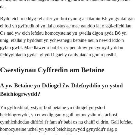
da.
Bydd eich meddyg fel arfer yn rhoi cynnig ar fitamin B6 yn gyntaf gan
ei fod yn gyffredinol yn llai costus ac mae ganddo lai o sgîl-effeithiau.
Os nad yw eich lefelau homocysteine ​​yn gwella digon gyda B6 yn
unig, efallai y byddant yn ychwanegu betaine neu'n newid iddo'n
gyfan gwbl. Mae llawer o bobl yn y pen draw yn cymryd y ddau
feddyginiaeth gyda'i gilydd i gael y canlyniadau gorau posibl.
Cwestiynau Cyffredin am Betaine
A yw Betaine yn Ddiogel i'w Ddefnyddio yn ystod
Beichiogrwydd?
Yn gyffredinol, ystyrir bod betaine yn ddiogel yn ystod
beichiogrwydd, yn enwedig gan y gall homocystinuria achosi
cymhlethdodau difrifol i'r fam a'r babi os na chaiff ei drin. Gall lefelau
homocysteine ​​uchel yn ystod beichiogrwydd gynyddu'r risg o