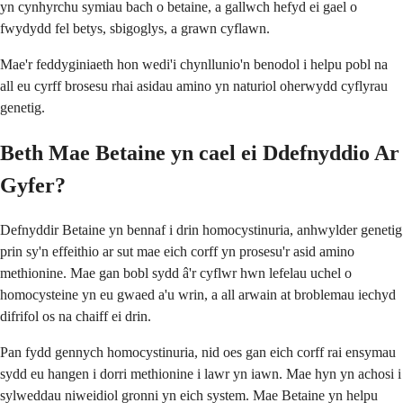
yn cynhyrchu symiau bach o betaine, a gallwch hefyd ei gael o
fwydydd fel betys, sbigoglys, a grawn cyflawn.
Mae'r feddyginiaeth hon wedi'i chynllunio'n benodol i helpu pobl na
all eu cyrff brosesu rhai asidau amino yn naturiol oherwydd cyflyrau
genetig.
Beth Mae Betaine yn cael ei Ddefnyddio Ar
Gyfer?
Defnyddir Betaine yn bennaf i drin homocystinuria, anhwylder genetig
prin sy'n effeithio ar sut mae eich corff yn prosesu'r asid amino
methionine. Mae gan bobl sydd â'r cyflwr hwn lefelau uchel o
homocysteine yn eu gwaed a'u wrin, a all arwain at broblemau iechyd
difrifol os na chaiff ei drin.
Pan fydd gennych homocystinuria, nid oes gan eich corff rai ensymau
sydd eu hangen i dorri methionine i lawr yn iawn. Mae hyn yn achosi i
sylweddau niweidiol gronni yn eich system. Mae Betaine yn helpu