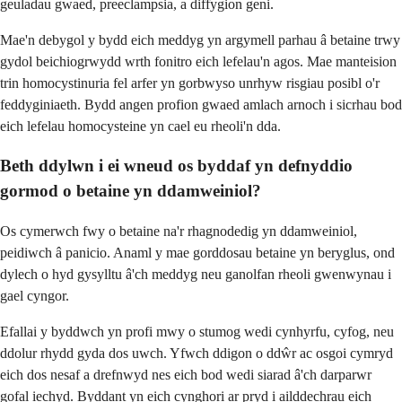
geuladau gwaed, preeclampsia, a diffygion geni.
Mae'n debygol y bydd eich meddyg yn argymell parhau â betaine trwy
gydol beichiogrwydd wrth fonitro eich lefelau'n agos. Mae manteision
trin homocystinuria fel arfer yn gorbwyso unrhyw risgiau posibl o'r
feddyginiaeth. Bydd angen profion gwaed amlach arnoch i sicrhau bod
eich lefelau homocysteine ​​yn cael eu rheoli'n dda.
Beth ddylwn i ei wneud os byddaf yn defnyddio
gormod o betaine yn ddamweiniol?
Os cymerwch fwy o betaine na'r rhagnodedig yn ddamweiniol,
peidiwch â panicio. Anaml y mae gorddosau betaine yn beryglus, ond
dylech o hyd gysylltu â'ch meddyg neu ganolfan rheoli gwenwynau i
gael cyngor.
Efallai y byddwch yn profi mwy o stumog wedi cynhyrfu, cyfog, neu
ddolur rhydd gyda dos uwch. Yfwch ddigon o ddŵr ac osgoi cymryd
eich dos nesaf a drefnwyd nes eich bod wedi siarad â'ch darparwr
gofal iechyd. Byddant yn eich cynghori ar pryd i ailddechrau eich