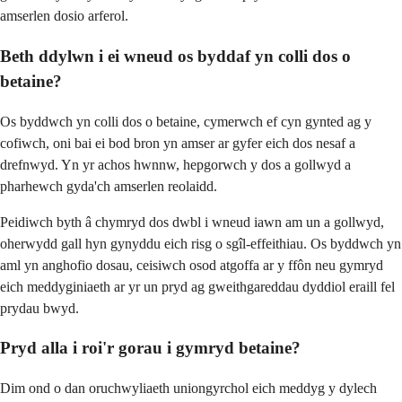
amserlen dosio arferol.
Beth ddylwn i ei wneud os byddaf yn colli dos o
betaine?
Os byddwch yn colli dos o betaine, cymerwch ef cyn gynted ag y
cofiwch, oni bai ei bod bron yn amser ar gyfer eich dos nesaf a
drefnwyd. Yn yr achos hwnnw, hepgorwch y dos a gollwyd a
pharhewch gyda'ch amserlen reolaidd.
Peidiwch byth â chymryd dos dwbl i wneud iawn am un a gollwyd,
oherwydd gall hyn gynyddu eich risg o sgîl-effeithiau. Os byddwch yn
aml yn anghofio dosau, ceisiwch osod atgoffa ar y ffôn neu gymryd
eich meddyginiaeth ar yr un pryd ag gweithgareddau dyddiol eraill fel
prydau bwyd.
Pryd alla i roi'r gorau i gymryd betaine?
Dim ond o dan oruchwyliaeth uniongyrchol eich meddyg y dylech