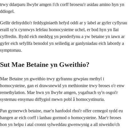
trwy ddarparu llwybr amgen i'ch corff brosesu'r asidau amino hyn yn
ddiogel.
Gellir defnyddio'r feddyginiaeth hefyd oddi ar y label ar gyfer cyflyrau
eraill sy'n cynnwys lefelau homocysteine uchel, er bod hyn yn llai
cyffredin. Bydd eich meddyg yn penderfynu a yw betaine yn iawn ar
gyfer eich sefyllfa benodol yn seiliedig ar ganlyniadau eich labordy a
symptomau.
Sut Mae Betaine yn Gweithio?
Mae Betaine yn gweithio trwy gyfrannu grwpiau methyl i
homocysteine, gan ei drawsnewid yn methionine trwy broses o'r enw
remethylation. Mae hwn yn llwybr amgen, ysgafnach sy'n osgoi'r
systemau ensymau diffygiol mewn pobl â homocystinuria.
Pan gymerwch betaine, mae'n hanfodol rhoi'r offer cemegol sydd eu
hangen ar eich corff i lanhau gormod o homocysteine. Mae'r broses
hon yn helpu i atal cronni sylweddau gwenwynig a all niweidio'ch