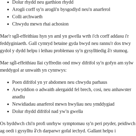
Dolur rhydd neu garthion rhydd
Arogli corff sy'n arogli'n bysgodlyd neu'n anarferol
Colli archwaeth
Chwydu mewn rhai achosion
Mae'r sgîl-effeithiau hyn yn aml yn gwella wrth i'ch corff addasu i'r
feddyginiaeth. Gall cymryd betaine gyda bwyd neu rannu'r dos trwy
gydol y dydd helpu i leihau problemau sy'n gysylltiedig â'r stumog.
Mae sgîl-effeithiau llai cyffredin ond mwy difrifol sy'n gofyn am sylw
meddygol ar unwaith yn cynnwys:
Poen difrifol yn yr abdomen neu chwydu parhaus
Arwyddion o adwaith alergaidd fel brech, cosi, neu anhawster
anadlu
Newidiadau anarferol mewn hwyliau neu ymddygiad
Dolur rhydd difrifol nad yw'n gwella
Os byddwch chi'n profi unrhyw symptomau sy'n peri pryder, peidiwch
ag oedi i gysylltu â'ch darparwr gofal iechyd. Gallant helpu i