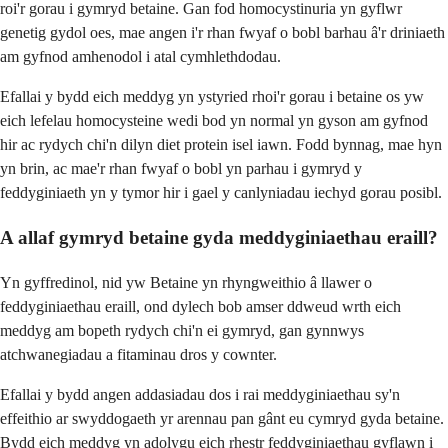
roi'r gorau i gymryd betaine. Gan fod homocystinuria yn gyflwr
genetig gydol oes, mae angen i'r rhan fwyaf o bobl barhau â'r driniaeth
am gyfnod amhenodol i atal cymhlethdodau.
Efallai y bydd eich meddyg yn ystyried rhoi'r gorau i betaine os yw
eich lefelau homocysteine ​​wedi bod yn normal yn gyson am gyfnod
hir ac rydych chi'n dilyn diet protein isel iawn. Fodd bynnag, mae hyn
yn brin, ac mae'r rhan fwyaf o bobl yn parhau i gymryd y
feddyginiaeth yn y tymor hir i gael y canlyniadau iechyd gorau posibl.
A allaf gymryd betaine gyda meddyginiaethau eraill?
Yn gyffredinol, nid yw Betaine yn rhyngweithio â llawer o
feddyginiaethau eraill, ond dylech bob amser ddweud wrth eich
meddyg am bopeth rydych chi'n ei gymryd, gan gynnwys
atchwanegiadau a fitaminau dros y cownter.
Efallai y bydd angen addasiadau dos i rai meddyginiaethau sy'n
effeithio ar swyddogaeth yr arennau pan gânt eu cymryd gyda betaine.
Bydd eich meddyg yn adolygu eich rhestr feddyginiaethau gyflawn i