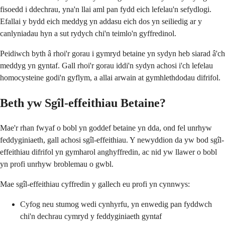
fisoedd i ddechrau, yna'n llai aml pan fydd eich lefelau'n sefydlogi.
Efallai y bydd eich meddyg yn addasu eich dos yn seiliedig ar y
canlyniadau hyn a sut rydych chi'n teimlo'n gyffredinol.
Peidiwch byth â rhoi'r gorau i gymryd betaine yn sydyn heb siarad â'ch
meddyg yn gyntaf. Gall rhoi'r gorau iddi'n sydyn achosi i'ch lefelau
homocysteine godi'n gyflym, a allai arwain at gymhlethdodau difrifol.
Beth yw Sgîl-effeithiau Betaine?
Mae'r rhan fwyaf o bobl yn goddef betaine yn dda, ond fel unrhyw
feddyginiaeth, gall achosi sgîl-effeithiau. Y newyddion da yw bod sgîl-
effeithiau difrifol yn gymharol anghyffredin, ac nid yw llawer o bobl
yn profi unrhyw broblemau o gwbl.
Mae sgîl-effeithiau cyffredin y gallech eu profi yn cynnwys:
Cyfog neu stumog wedi cynhyrfu, yn enwedig pan fyddwch
chi'n dechrau cymryd y feddyginiaeth gyntaf