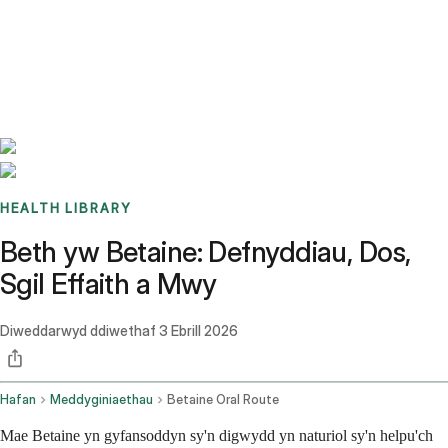
Benchmarks
Stories
FAQ
Sign up / Log in
HEALTH LIBRARY
Beth yw Betaine: Defnyddiau, Dos,
Sgil Effaith a Mwy
Diweddarwyd ddiwethaf
3 Ebrill 2026
Hafan
Meddyginiaethau
Betaine Oral Route
Mae Betaine yn gyfansoddyn sy'n digwydd yn naturiol sy'n helpu'ch