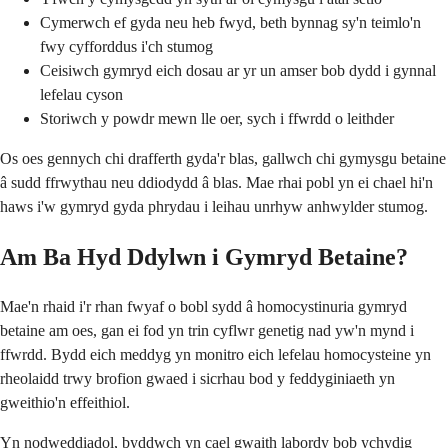
Cymerwch ef gyda neu heb fwyd, beth bynnag sy'n teimlo'n
fwy cyfforddus i'ch stumog
Ceisiwch gymryd eich dosau ar yr un amser bob dydd i gynnal
lefelau cyson
Storiwch y powdr mewn lle oer, sych i ffwrdd o leithder
Os oes gennych chi drafferth gyda'r blas, gallwch chi gymysgu betaine
â sudd ffrwythau neu ddiodydd â blas. Mae rhai pobl yn ei chael hi'n
haws i'w gymryd gyda phrydau i leihau unrhyw anhwylder stumog.
Am Ba Hyd Ddylwn i Gymryd Betaine?
Mae'n rhaid i'r rhan fwyaf o bobl sydd â homocystinuria gymryd
betaine am oes, gan ei fod yn trin cyflwr genetig nad yw'n mynd i
ffwrdd. Bydd eich meddyg yn monitro eich lefelau homocysteine yn
rheolaidd trwy brofion gwaed i sicrhau bod y feddyginiaeth yn
gweithio'n effeithiol.
Yn nodweddiadol, byddwch yn cael gwaith labordy bob ychydig