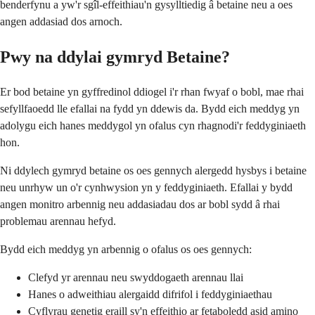
benderfynu a yw'r sgîl-effeithiau'n gysylltiedig â betaine neu a oes
angen addasiad dos arnoch.
Pwy na ddylai gymryd Betaine?
Er bod betaine yn gyffredinol ddiogel i'r rhan fwyaf o bobl, mae rhai
sefyllfaoedd lle efallai na fydd yn ddewis da. Bydd eich meddyg yn
adolygu eich hanes meddygol yn ofalus cyn rhagnodi'r feddyginiaeth
hon.
Ni ddylech gymryd betaine os oes gennych alergedd hysbys i betaine
neu unrhyw un o'r cynhwysion yn y feddyginiaeth. Efallai y bydd
angen monitro arbennig neu addasiadau dos ar bobl sydd â rhai
problemau arennau hefyd.
Bydd eich meddyg yn arbennig o ofalus os oes gennych:
Clefyd yr arennau neu swyddogaeth arennau llai
Hanes o adweithiau alergaidd difrifol i feddyginiaethau
Cyflyrau genetig eraill sy'n effeithio ar fetaboledd asid amino