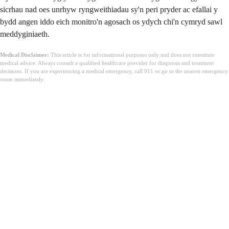
sicrhau nad oes unrhyw ryngweithiadau sy'n peri pryder ac efallai y
bydd angen iddo eich monitro'n agosach os ydych chi'n cymryd sawl
meddyginiaeth.
Medical Disclaimer:
This article is for informational purposes only and does not constitute
medical advice. Always consult a qualified healthcare provider for diagnosis and treatment
decisions. If you are experiencing a medical emergency, call 911 or go to the nearest emergency
room immediately.