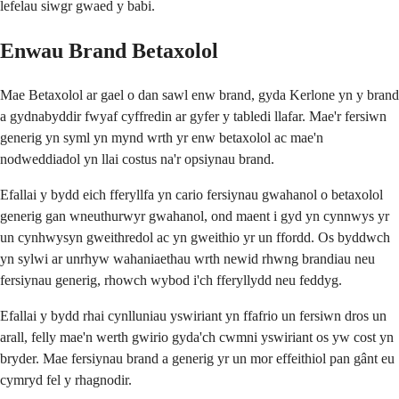
lefelau siwgr gwaed y babi.
Enwau Brand Betaxolol
Mae Betaxolol ar gael o dan sawl enw brand, gyda Kerlone yn y brand
a gydnabyddir fwyaf cyffredin ar gyfer y tabledi llafar. Mae'r fersiwn
generig yn syml yn mynd wrth yr enw betaxolol ac mae'n
nodweddiadol yn llai costus na'r opsiynau brand.
Efallai y bydd eich fferyllfa yn cario fersiynau gwahanol o betaxolol
generig gan wneuthurwyr gwahanol, ond maent i gyd yn cynnwys yr
un cynhwysyn gweithredol ac yn gweithio yr un ffordd. Os byddwch
yn sylwi ar unrhyw wahaniaethau wrth newid rhwng brandiau neu
fersiynau generig, rhowch wybod i'ch fferyllydd neu feddyg.
Efallai y bydd rhai cynlluniau yswiriant yn ffafrio un fersiwn dros un
arall, felly mae'n werth gwirio gyda'ch cwmni yswiriant os yw cost yn
bryder. Mae fersiynau brand a generig yr un mor effeithiol pan gânt eu
cymryd fel y rhagnodir.