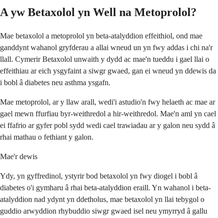
A yw Betaxolol yn Well na Metoprolol?
Mae betaxolol a metoprolol yn beta-atalyddion effeithiol, ond mae
ganddynt wahanol gryfderau a allai wneud un yn fwy addas i chi na'r
llall. Cymerir Betaxolol unwaith y dydd ac mae'n tueddu i gael llai o
effeithiau ar eich ysgyfaint a siwgr gwaed, gan ei wneud yn ddewis da
i bobl â diabetes neu asthma ysgafn.
Mae metoprolol, ar y llaw arall, wedi'i astudio'n fwy helaeth ac mae ar
gael mewn ffurfiau byr-weithredol a hir-weithredol. Mae'n aml yn cael
ei ffafrio ar gyfer pobl sydd wedi cael trawiadau ar y galon neu sydd â
rhai mathau o fethiant y galon.
Mae'r dewis
Ydy, yn gyffredinol, ystyrir bod betaxolol yn fwy diogel i bobl â
diabetes o'i gymharu â rhai beta-atalyddion eraill. Yn wahanol i beta-
atalyddion nad ydynt yn ddetholus, mae betaxolol yn llai tebygol o
guddio arwyddion rhybuddio siwgr gwaed isel neu ymyrryd â gallu