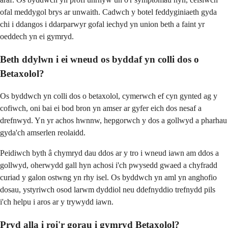
ofal meddygol brys ar unwaith. Cadwch y botel feddyginiaeth gyda
chi i ddangos i ddarparwyr gofal iechyd yn union beth a faint yr
oeddech yn ei gymryd.
Beth ddylwn i ei wneud os byddaf yn colli dos o
Betaxolol?
Os byddwch yn colli dos o betaxolol, cymerwch ef cyn gynted ag y
cofiwch, oni bai ei bod bron yn amser ar gyfer eich dos nesaf a
drefnwyd. Yn yr achos hwnnw, hepgorwch y dos a gollwyd a pharhau
gyda'ch amserlen reolaidd.
Peidiwch byth â chymryd dau ddos ​​ar y tro i wneud iawn am ddos a
gollwyd, oherwydd gall hyn achosi i'ch pwysedd gwaed a chyfradd
curiad y galon ostwng yn rhy isel. Os byddwch yn aml yn anghofio
dosau, ystyriwch osod larwm dyddiol neu ddefnyddio trefnydd pils
i'ch helpu i aros ar y trywydd iawn.
Pryd alla i roi'r gorau i gymryd Betaxolol?