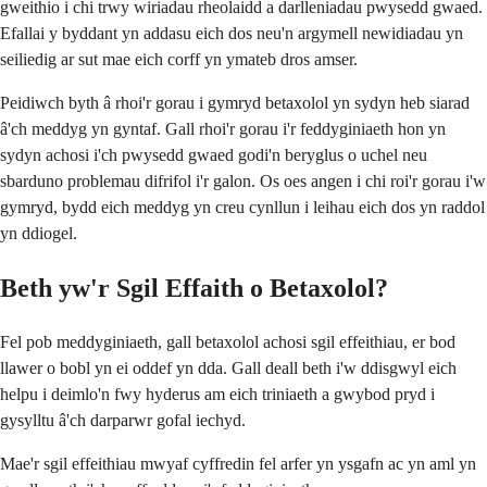
gweithio i chi trwy wiriadau rheolaidd a darlleniadau pwysedd gwaed.
Efallai y byddant yn addasu eich dos neu'n argymell newidiadau yn
seiliedig ar sut mae eich corff yn ymateb dros amser.
Peidiwch byth â rhoi'r gorau i gymryd betaxolol yn sydyn heb siarad
â'ch meddyg yn gyntaf. Gall rhoi'r gorau i'r feddyginiaeth hon yn
sydyn achosi i'ch pwysedd gwaed godi'n beryglus o uchel neu
sbarduno problemau difrifol i'r galon. Os oes angen i chi roi'r gorau i'w
gymryd, bydd eich meddyg yn creu cynllun i leihau eich dos yn raddol
yn ddiogel.
Beth yw'r Sgil Effaith o Betaxolol?
Fel pob meddyginiaeth, gall betaxolol achosi sgil effeithiau, er bod
llawer o bobl yn ei oddef yn dda. Gall deall beth i'w ddisgwyl eich
helpu i deimlo'n fwy hyderus am eich triniaeth a gwybod pryd i
gysylltu â'ch darparwr gofal iechyd.
Mae'r sgil effeithiau mwyaf cyffredin fel arfer yn ysgafn ac yn aml yn