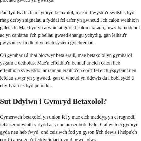
Pan fyddwch chi'n cymryd betaxolol, mae'n rhwystro'r switshis hyn
rhag derbyn signalau a fyddai fel arfer yn gwneud i'ch calon weithio'n
galetach. Mae hyn yn arwain at guriad calon arafach, mwy hamddenol
ac yn caniatáu i'ch pibellau gwaed ehangu ychydig, gan leihau'r
pwysau cyffredinol yn eich system gylchrediad.
O'i gymharu â rhai blocwyr beta eraill, mae betaxolol yn gymharol
ysgafn a detholus. Mae'n effeithio'n bennaf ar eich calon heb
effeithio'n sylweddol ar rannau eraill o'ch corff fel eich ysgyfaint neu
lefelau siwgr yn y gwaed, gan ei wneud yn ddewis da i bobl sydd â
chyflyrau iechyd penodol.
Sut Ddylwn i Gymryd Betaxolol?
Cymerwch betaxolol yn union fel y mae eich meddyg yn ei ragnodi,
fel arfer unwaith y dydd ar yr un amser bob dydd. Gallwch ei gymryd
gyda neu heb fwyd, ond ceisiwch fod yn gyson â'ch dewis i helpu'ch
corff i amsugno'r feddyginiaeth yn rhagweladwy.