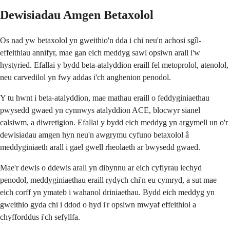
Dewisiadau Amgen Betaxolol
Os nad yw betaxolol yn gweithio'n dda i chi neu'n achosi sgîl-
effeithiau annifyr, mae gan eich meddyg sawl opsiwn arall i'w
hystyried. Efallai y bydd beta-atalyddion eraill fel metoprolol, atenolol,
neu carvedilol yn fwy addas i'ch anghenion penodol.
Y tu hwnt i beta-atalyddion, mae mathau eraill o feddyginiaethau
pwysedd gwaed yn cynnwys atalyddion ACE, blocwyr sianel
calsiwm, a diwretigion. Efallai y bydd eich meddyg yn argymell un o'r
dewisiadau amgen hyn neu'n awgrymu cyfuno betaxolol â
meddyginiaeth arall i gael gwell rheolaeth ar bwysedd gwaed.
Mae'r dewis o ddewis arall yn dibynnu ar eich cyflyrau iechyd
penodol, meddyginiaethau eraill rydych chi'n eu cymryd, a sut mae
eich corff yn ymateb i wahanol driniaethau. Bydd eich meddyg yn
gweithio gyda chi i ddod o hyd i'r opsiwn mwyaf effeithiol a
chyfforddus i'ch sefyllfa.