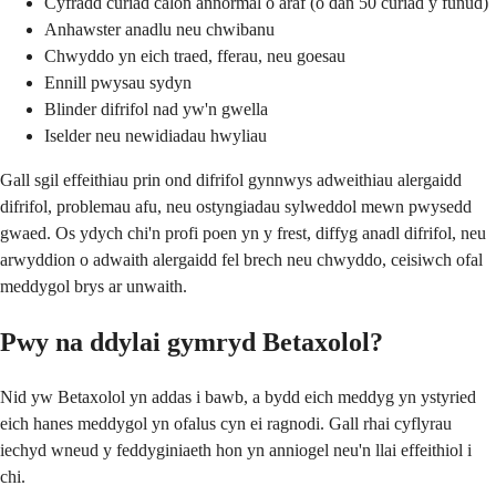
Cyfradd curiad calon annormal o araf (o dan 50 curiad y funud)
Anhawster anadlu neu chwibanu
Chwyddo yn eich traed, fferau, neu goesau
Ennill pwysau sydyn
Blinder difrifol nad yw'n gwella
Iselder neu newidiadau hwyliau
Gall sgil effeithiau prin ond difrifol gynnwys adweithiau alergaidd
difrifol, problemau afu, neu ostyngiadau sylweddol mewn pwysedd
gwaed. Os ydych chi'n profi poen yn y frest, diffyg anadl difrifol, neu
arwyddion o adwaith alergaidd fel brech neu chwyddo, ceisiwch ofal
meddygol brys ar unwaith.
Pwy na ddylai gymryd Betaxolol?
Nid yw Betaxolol yn addas i bawb, a bydd eich meddyg yn ystyried
eich hanes meddygol yn ofalus cyn ei ragnodi. Gall rhai cyflyrau
iechyd wneud y feddyginiaeth hon yn anniogel neu'n llai effeithiol i
chi.