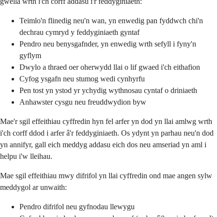
gwella wrth i'ch corff addasu i'r feddyginiaeth:
Teimlo'n flinedig neu'n wan, yn enwedig pan fyddwch chi'n
dechrau cymryd y feddyginiaeth gyntaf
Pendro neu benysgafnder, yn enwedig wrth sefyll i fyny'n
gyflym
Dwylo a thraed oer oherwydd llai o lif gwaed i'ch eithafion
Cyfog ysgafn neu stumog wedi cynhyrfu
Pen tost yn ystod yr ychydig wythnosau cyntaf o driniaeth
Anhawster cysgu neu freuddwydion byw
Mae'r sgil effeithiau cyffredin hyn fel arfer yn dod yn llai amlwg wrth
i'ch corff ddod i arfer â'r feddyginiaeth. Os ydynt yn parhau neu'n dod
yn annifyr, gall eich meddyg addasu eich dos neu amseriad yn aml i
helpu i'w lleihau.
Mae sgil effeithiau mwy difrifol yn llai cyffredin ond mae angen sylw
meddygol ar unwaith:
Pendro difrifol neu gyfnodau llewygu