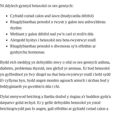
Ni ddylech gymryd betaxolol os oes gennych:
Cyfradd curiad calon araf iawn (bradycardia difrifol)
Rhagdybiaethau penodol o rwystr y galon neu anhwylderau
rhythm
Methiant y galon difrifol nad yw'n cael ei reoli'n dda
Alergedd hysbys i betaxolol neu beta-rwystrwyr eraill
Rhagdybiaethau penodol o diwmorau sy'n effeithio ar
gynhyrchu hormonau
Bydd eich meddyg yn defnyddio mwy o ofal os oes gennych asthma,
diabetes, problemau thyroid, neu glefyd yr arennau. Er bod betaxolol
yn gyffredinol yn fwy diogel na rhai beta-rwystrwyr eraill i bobl sydd
â'r cyflyrau hyn, bydd angen monitro agosach arnoch i sicrhau bod y
feddyginiaeth yn gweithio'n dda i chi.
Dylai menywod beichiog a llaetha drafod y risgiau a'r buddion gyda'u
darparwr gofal iechyd. Er y gellir defnyddio betaxolol yn ystod
beichiogrwydd pan fo angen, gall effeithio ar gyfradd curiad calon a