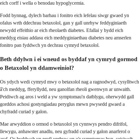
eich corff i wella o benodau hypoglycemia.
Fodd bynnag, dylech barhau i fonitro eich lefelau siwgr gwaed yn
ofalus wrth ddechrau betaxolol, gan y gall unrhyw feddyginiaeth
newydd effeithio ar eich rheolaeth diabetes. Efallai y bydd eich
meddyg eisiau addasu eich meddyginiaethau diabetes neu amserlen
fonitro pan fyddwch yn dechrau cymryd betaxolol.
Beth ddylwn i ei wneud os byddaf yn cymryd gormod
o Betaxolol yn ddamweiniol?
Os ydych wedi cymryd mwy o betaxolol nag a ragnodwyd, cysylltwch
â'ch meddyg, fferyllydd, neu ganolfan rheoli gwenwyn ar unwaith.
Peidiwch ag aros i weld a yw symptomau'n datblygu, oherwydd gall
gorddos achosi gostyngiadau peryglus mewn pwysedd gwaed a
chyfradd curiad y galon.
Mae arwyddion o ormod o betaxolol yn cynnwys pendro difrifol,
llewygu, anhawster anadlu, neu gyfradd curiad y galon anarferol o
araf. Os byddwch yn profi unrhyw un o'r symptomau hyn, ceisiwch