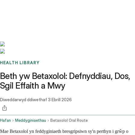
Benchmarks
Stories
FAQ
Sign up / Log in
HEALTH LIBRARY
Beth yw Betaxolol: Defnyddiau, Dos,
Sgil Effaith a Mwy
Diweddarwyd ddiwethaf
3 Ebrill 2026
Hafan
Meddyginiaethau
Betaxolol Oral Route
Mae Betaxolol yn feddyginiaeth bresgripsiwn sy'n perthyn i grŵp o