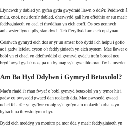
Llyncwch y dabled yn gyfan gyda gwydraid llawn o ddŵr. Peidiwch â
malu, cnoi, neu dorri'r dabled, oherwydd gall hyn effeithio ar sut mae'r
feddyginiaeth yn cael ei rhyddhau yn eich corff. Os oes gennych
anhawster llyncu pils, siaradwch â'ch fferyllydd am eich opsiynau.
Ceisiwch gymryd eich dos ar yr un amser bob dydd i'ch helpu i gofio
ac i gadw lefelau cyson o'r feddyginiaeth yn eich system. Mae llawer o
bobl yn ei chael yn ddefnyddiol ei gymryd gyda'u trefn boreol neu
bryd bwyd gyda'r nos, pa un bynnag sy'n gweithio orau i'w hamserlen.
Am Ba Hyd Ddylwn i Gymryd Betaxolol?
Mae'n rhaid i'r rhan fwyaf o bobl gymryd betaxolol yn y tymor hir i
gadw eu pwysedd gwaed dan reolaeth dda. Mae pwysedd gwaed
uchel fel arfer yn gyflwr cronig sy'n gofyn am reolaeth barhaus yn
hytrach na thrwsio tymor byr.
Bydd eich meddyg yn monitro pa mor dda y mae'r feddyginiaeth yn