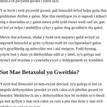
ddod â'ch pwysedd gwaed i ystod iach.
Y tu hwnt i reoli pwysedd gwaed, gall betaxolol hefyd helpu gyda rhai
problemau rhythm y galon. Mae rhai meddygon yn ei ragnodi i leihau'r
risg o drawiadau ar y galon mewn pobl sydd eisoes wedi cael un, gan
ei fod yn helpu i amddiffyn cyhyr y galon rhag gweithio'n rhy galed.
Mewn rhai achosion, efallai y bydd eich darparwr gofal iechyd yn
argymell betaxolol ar gyfer cyflyrau eraill fel crychguriadau'r galon
sy'n gysylltiedig ag anhwylder neu i atal meigryn. Fodd bynnag,
ystyrir bod y rhain yn ddefnyddiau oddi ar y label, sy'n golygu nad
dyma'r prif resymau y cymeradwywyd y feddyginiaeth yn wreiddiol.
Sut Mae Betaxolol yn Gweithio?
Ystyrir bod Betaxolol yn beta-rwystr dewisol, sy'n golygu ei fod yn
targedu derbynyddion penodol yn eich calon a'ch pibellau gwaed yn
benodol. Meddyliwch am y derbynyddion hyn fel switshis sy'n rheoli
pa mor gyflym y mae eich calon yn curo a pha mor dynn y mae eich
pibellau gwaed yn gwasgu.