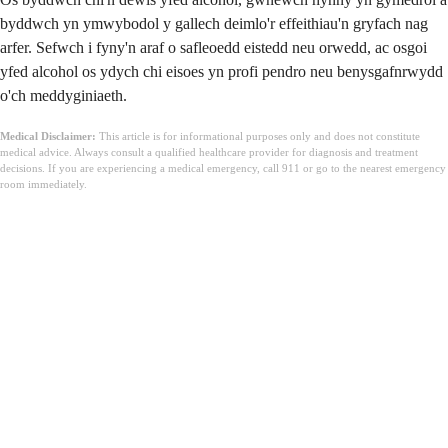
byddwch yn ymwybodol y gallech deimlo'r effeithiau'n gryfach nag
arfer. Sefwch i fyny'n araf o safleoedd eistedd neu orwedd, ac osgoi
yfed alcohol os ydych chi eisoes yn profi pendro neu benysgafnrwydd
o'ch meddyginiaeth.
Medical Disclaimer:
This article is for informational purposes only and does not constitute
medical advice. Always consult a qualified healthcare provider for diagnosis and treatment
decisions. If you are experiencing a medical emergency, call 911 or go to the nearest emergency
room immediately.