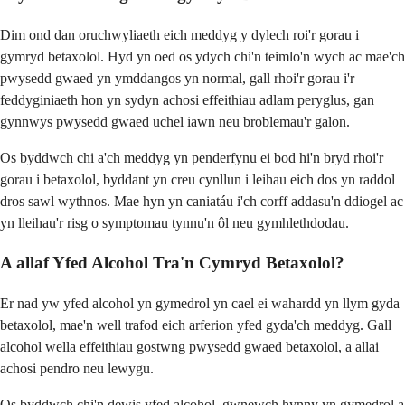
Dim ond dan oruchwyliaeth eich meddyg y dylech roi'r gorau i
gymryd betaxolol. Hyd yn oed os ydych chi'n teimlo'n wych ac mae'ch
pwysedd gwaed yn ymddangos yn normal, gall rhoi'r gorau i'r
feddyginiaeth hon yn sydyn achosi effeithiau adlam peryglus, gan
gynnwys pwysedd gwaed uchel iawn neu broblemau'r galon.
Os byddwch chi a'ch meddyg yn penderfynu ei bod hi'n bryd rhoi'r
gorau i betaxolol, byddant yn creu cynllun i leihau eich dos yn raddol
dros sawl wythnos. Mae hyn yn caniatáu i'ch corff addasu'n ddiogel ac
yn lleihau'r risg o symptomau tynnu'n ôl neu gymhlethdodau.
A allaf Yfed Alcohol Tra'n Cymryd Betaxolol?
Er nad yw yfed alcohol yn gymedrol yn cael ei wahardd yn llym gyda
betaxolol, mae'n well trafod eich arferion yfed gyda'ch meddyg. Gall
alcohol wella effeithiau gostwng pwysedd gwaed betaxolol, a allai
achosi pendro neu lewygu.
Os byddwch chi'n dewis yfed alcohol, gwnewch hynny yn gymedrol a