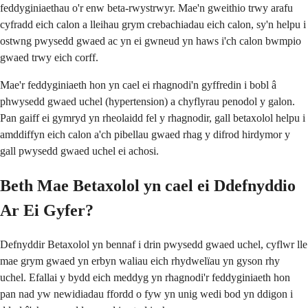
feddyginiaethau o'r enw beta-rwystrwyr. Mae'n gweithio trwy arafu
cyfradd eich calon a lleihau grym crebachiadau eich calon, sy'n helpu i
ostwng pwysedd gwaed ac yn ei gwneud yn haws i'ch calon bwmpio
gwaed trwy eich corff.
Mae'r feddyginiaeth hon yn cael ei rhagnodi'n gyffredin i bobl â
phwysedd gwaed uchel (hypertension) a chyflyrau penodol y galon.
Pan gaiff ei gymryd yn rheolaidd fel y rhagnodir, gall betaxolol helpu i
amddiffyn eich calon a'ch pibellau gwaed rhag y difrod hirdymor y
gall pwysedd gwaed uchel ei achosi.
Beth Mae Betaxolol yn cael ei Ddefnyddio
Ar Ei Gyfer?
Defnyddir Betaxolol yn bennaf i drin pwysedd gwaed uchel, cyflwr lle
mae grym gwaed yn erbyn waliau eich rhydwelïau yn gyson rhy
uchel. Efallai y bydd eich meddyg yn rhagnodi'r feddyginiaeth hon
pan nad yw newidiadau ffordd o fyw yn unig wedi bod yn ddigon i