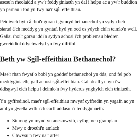
asesu'n rheolaidd a yw'r feddyginiaeth yn dal i helpu ac a yw'r buddion
yn parhau i fod yn fwy na'r sgîl-effeithiau.
Peidiwch byth â rhoi'r gorau i gymryd bethanechol yn sydyn heb
siarad â'ch meddyg yn gyntaf, hyd yn oed os ydych chi'n teimlo'n well.
Gallai rhoi'r gorau iddi'n sydyn achosi i'ch problemau bledren
gwreiddiol ddychwelyd yn fwy difrifol.
Beth yw Sgîl-effeithiau Bethanechol?
Mae'r rhan fwyaf o bobl yn goddef bethanechol yn dda, ond fel pob
meddyginiaeth, gall achosi sgîl-effeithiau. Gall deall yr hyn i'w
ddisgwyl eich helpu i deimlo'n fwy hyderus ynghylch eich triniaeth.
Yn gyffredinol, mae'r sgîl-effeithiau mwyaf cyffredin yn ysgafn ac yn
aml yn gwella wrth i'ch corff addasu i'r feddyginiaeth:
Stumog yn mynd yn anesmwyth, cyfog, neu grampiau
Mwy o droethi'n amlach
Chwysu'n fwy na'r arfer