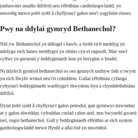
(anhawster anadlu difrifol) neu effeithiau cardiofasgwlaidd, yn
enwedig mewn pobl sydd â chyflyrau'r galon neu'r ysgyfaint eisoes.
Pwy na ddylai gymryd Bethanechol?
Nid yw Bethanechol yn ddiogel i bawb, a bydd eich meddyg yn
adolygu eich hanes meddygol yn ofalus cyn ei ragnodi. Mae sawl
cyflwr yn gwneud y feddyginiaeth hon yn beryglus o bosibl.
Ni ddylech gymryd bethanechol os oes gennych unrhyw fath o rwystr
yn eich llwybr wrinol neu'ch coluddion. Gallai effeithiau cyfangu
cyhyrau'r feddyginiaeth waethygu'r rhwystrau hyn a chymhlethdodau
difrifol.
Dylai pobl sydd â chyflyrau'r galon penodol, gan gynnwys trawiadau
ar y galon diweddar, cyfraddau curiad calon araf, neu bwysedd gwaed
isel, osgoi bethanechol. Gall y feddyginiaeth effeithio ar eich system
gardiofasgwlaidd mewn ffyrdd a allai fod yn niweidiol.