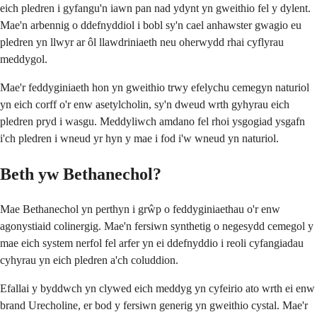
eich pledren i gyfangu'n iawn pan nad ydynt yn gweithio fel y dylent.
Mae'n arbennig o ddefnyddiol i bobl sy'n cael anhawster gwagio eu
pledren yn llwyr ar ôl llawdriniaeth neu oherwydd rhai cyflyrau
meddygol.
Mae'r feddyginiaeth hon yn gweithio trwy efelychu cemegyn naturiol
yn eich corff o'r enw asetylcholin, sy'n dweud wrth gyhyrau eich
pledren pryd i wasgu. Meddyliwch amdano fel rhoi ysgogiad ysgafn
i'ch pledren i wneud yr hyn y mae i fod i'w wneud yn naturiol.
Beth yw Bethanechol?
Mae Bethanechol yn perthyn i grŵp o feddyginiaethau o'r enw
agonystiaid colinergig. Mae'n fersiwn synthetig o negesydd cemegol y
mae eich system nerfol fel arfer yn ei ddefnyddio i reoli cyfangiadau
cyhyrau yn eich pledren a'ch coluddion.
Efallai y byddwch yn clywed eich meddyg yn cyfeirio ato wrth ei enw
brand Urecholine, er bod y fersiwn generig yn gweithio cystal. Mae'r