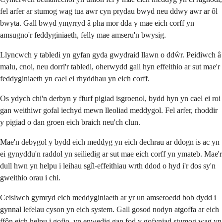
fel arfer ar stumog wag tua awr cyn prydau bwyd neu ddwy awr ar ôl
bwyta. Gall bwyd ymyrryd â pha mor dda y mae eich corff yn
amsugno'r feddyginiaeth, felly mae amseru'n bwysig.
Llyncwch y tabledi yn gyfan gyda gwydraid llawn o ddŵr. Peidiwch â
malu, cnoi, neu dorri'r tabledi, oherwydd gall hyn effeithio ar sut mae'r
feddyginiaeth yn cael ei rhyddhau yn eich corff.
Os ydych chi'n derbyn y ffurf pigiad isgroenol, bydd hyn yn cael ei roi
gan weithiwr gofal iechyd mewn lleoliad meddygol. Fel arfer, rhoddir
y pigiad o dan groen eich braich neu'ch clun.
Mae'n debygol y bydd eich meddyg yn eich dechrau ar ddogn is ac yn
ei gynyddu'n raddol yn seiliedig ar sut mae eich corff yn ymateb. Mae'r
dull hwn yn helpu i leihau sgîl-effeithiau wrth ddod o hyd i'r dos sy'n
gweithio orau i chi.
Ceisiwch gymryd eich meddyginiaeth ar yr un amseroedd bob dydd i
gynnal lefelau cyson yn eich system. Gall gosod nodyn atgoffa ar eich
ffôn eich helpu i gofio, yn enwedig gan fod y gofyniad stumog wag yn