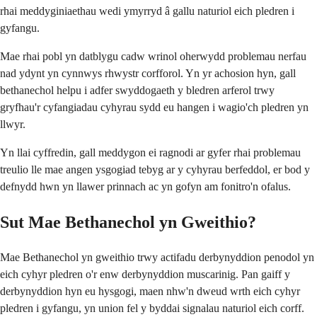
rhai meddyginiaethau wedi ymyrryd â gallu naturiol eich pledren i
gyfangu.
Mae rhai pobl yn datblygu cadw wrinol oherwydd problemau nerfau
nad ydynt yn cynnwys rhwystr corfforol. Yn yr achosion hyn, gall
bethanechol helpu i adfer swyddogaeth y bledren arferol trwy
gryfhau'r cyfangiadau cyhyrau sydd eu hangen i wagio'ch pledren yn
llwyr.
Yn llai cyffredin, gall meddygon ei ragnodi ar gyfer rhai problemau
treulio lle mae angen ysgogiad tebyg ar y cyhyrau berfeddol, er bod y
defnydd hwn yn llawer prinnach ac yn gofyn am fonitro'n ofalus.
Sut Mae Bethanechol yn Gweithio?
Mae Bethanechol yn gweithio trwy actifadu derbynyddion penodol yn
eich cyhyr pledren o'r enw derbynyddion muscarinig. Pan gaiff y
derbynyddion hyn eu hysgogi, maen nhw'n dweud wrth eich cyhyr
pledren i gyfangu, yn union fel y byddai signalau naturiol eich corff.