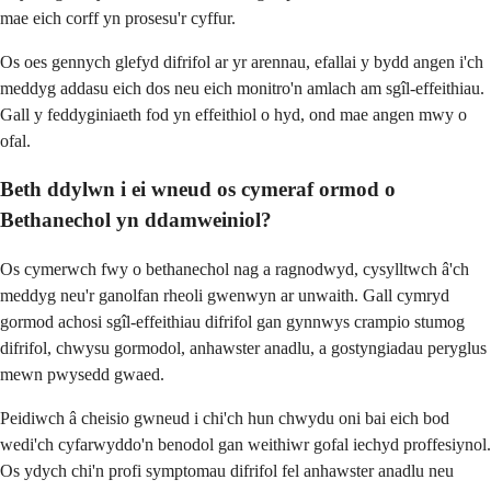
mae eich corff yn prosesu'r cyffur.
Os oes gennych glefyd difrifol ar yr arennau, efallai y bydd angen i'ch
meddyg addasu eich dos neu eich monitro'n amlach am sgîl-effeithiau.
Gall y feddyginiaeth fod yn effeithiol o hyd, ond mae angen mwy o
ofal.
Beth ddylwn i ei wneud os cymeraf ormod o
Bethanechol yn ddamweiniol?
Os cymerwch fwy o bethanechol nag a ragnodwyd, cysylltwch â'ch
meddyg neu'r ganolfan rheoli gwenwyn ar unwaith. Gall cymryd
gormod achosi sgîl-effeithiau difrifol gan gynnwys crampio stumog
difrifol, chwysu gormodol, anhawster anadlu, a gostyngiadau peryglus
mewn pwysedd gwaed.
Peidiwch â cheisio gwneud i chi'ch hun chwydu oni bai eich bod
wedi'ch cyfarwyddo'n benodol gan weithiwr gofal iechyd proffesiynol.
Os ydych chi'n profi symptomau difrifol fel anhawster anadlu neu