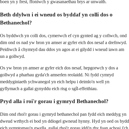
boen yn y frest, ffoniwch y gwasanaethau brys ar unwaith.
Beth ddylwn i ei wneud os byddaf yn colli dos o
Bethanechol?
Os byddwch yn colli dos, cymerwch ef cyn gynted ag y cofiwch, ond
dim ond os nad yw bron yn amser ar gyfer eich dos nesaf a drefnwyd.
Peidiwch â chymryd dau ddos yn agos at ei gilydd i wneud iawn am
un a gollwyd.
Os yw bron yn amser ar gyfer eich dos nesaf, hepgorwch y dos a
gollwyd a pharhau gyda'ch amserlen reolaidd. Ni fydd cymryd
meddyginiaeth ychwanegol yn eich helpu i deimlo'n well yn
gyflymach a gallai gynyddu eich risg o sgîl-effeithiau.
Pryd alla i roi'r gorau i gymryd Bethanechol?
Dim ond rhoi'r gorau i gymryd bethanechol pan fydd eich meddyg yn
dweud wrthych ei bod yn ddiogel gwneud hynny. Hyd yn oed os bydd
eich symptomau'n gwella, gallai rhoi'r gorau iddi'n rhy fuan achosi i'ch