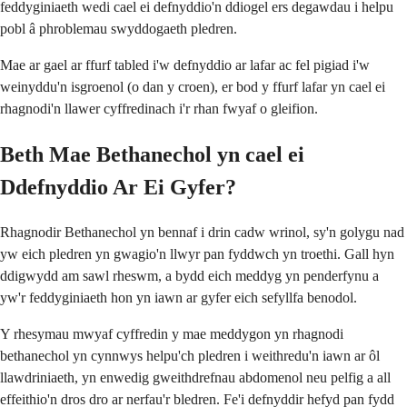
feddyginiaeth wedi cael ei defnyddio'n ddiogel ers degawdau i helpu
pobl â phroblemau swyddogaeth pledren.
Mae ar gael ar ffurf tabled i'w defnyddio ar lafar ac fel pigiad i'w
weinyddu'n isgroenol (o dan y croen), er bod y ffurf lafar yn cael ei
rhagnodi'n llawer cyffredinach i'r rhan fwyaf o gleifion.
Beth Mae Bethanechol yn cael ei
Ddefnyddio Ar Ei Gyfer?
Rhagnodir Bethanechol yn bennaf i drin cadw wrinol, sy'n golygu nad
yw eich pledren yn gwagio'n llwyr pan fyddwch yn troethi. Gall hyn
ddigwydd am sawl rheswm, a bydd eich meddyg yn penderfynu a
yw'r feddyginiaeth hon yn iawn ar gyfer eich sefyllfa benodol.
Y rhesymau mwyaf cyffredin y mae meddygon yn rhagnodi
bethanechol yn cynnwys helpu'ch pledren i weithredu'n iawn ar ôl
llawdriniaeth, yn enwedig gweithdrefnau abdomenol neu pelfig a all
effeithio'n dros dro ar nerfau'r bledren. Fe'i defnyddir hefyd pan fydd