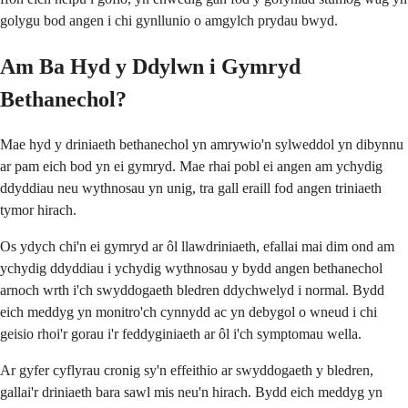
golygu bod angen i chi gynllunio o amgylch prydau bwyd.
Am Ba Hyd y Ddylwn i Gymryd
Bethanechol?
Mae hyd y driniaeth bethanechol yn amrywio'n sylweddol yn dibynnu
ar pam eich bod yn ei gymryd. Mae rhai pobl ei angen am ychydig
ddyddiau neu wythnosau yn unig, tra gall eraill fod angen triniaeth
tymor hirach.
Os ydych chi'n ei gymryd ar ôl llawdriniaeth, efallai mai dim ond am
ychydig ddyddiau i ychydig wythnosau y bydd angen bethanechol
arnoch wrth i'ch swyddogaeth bledren ddychwelyd i normal. Bydd
eich meddyg yn monitro'ch cynnydd ac yn debygol o wneud i chi
geisio rhoi'r gorau i'r feddyginiaeth ar ôl i'ch symptomau wella.
Ar gyfer cyflyrau cronig sy'n effeithio ar swyddogaeth y bledren,
gallai'r driniaeth bara sawl mis neu'n hirach. Bydd eich meddyg yn