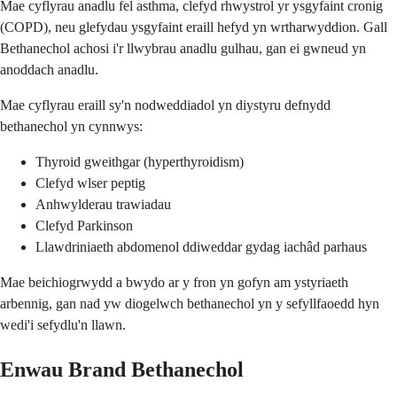
Mae cyflyrau anadlu fel asthma, clefyd rhwystrol yr ysgyfaint cronig
(COPD), neu glefydau ysgyfaint eraill hefyd yn wrtharwyddion. Gall
Bethanechol achosi i'r llwybrau anadlu gulhau, gan ei gwneud yn
anoddach anadlu.
Mae cyflyrau eraill sy'n nodweddiadol yn diystyru defnydd
bethanechol yn cynnwys:
Thyroid gweithgar (hyperthyroidism)
Clefyd wlser peptig
Anhwylderau trawiadau
Clefyd Parkinson
Llawdriniaeth abdomenol ddiweddar gydag iachâd parhaus
Mae beichiogrwydd a bwydo ar y fron yn gofyn am ystyriaeth
arbennig, gan nad yw diogelwch bethanechol yn y sefyllfaoedd hyn
wedi'i sefydlu'n llawn.
Enwau Brand Bethanechol