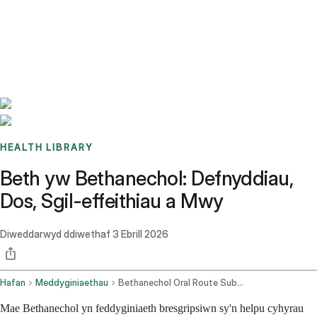
Benchmarks
Stories
FAQ
Sign up / Log in
HEALTH LIBRARY
Beth yw Bethanechol: Defnyddiau,
Dos, Sgil-effeithiau a Mwy
Diweddarwyd ddiwethaf
3 Ebrill 2026
Hafan
Meddyginiaethau
Bethanechol Oral Route Subcutaneous Route
Mae Bethanechol yn feddyginiaeth bresgripsiwn sy'n helpu cyhyrau