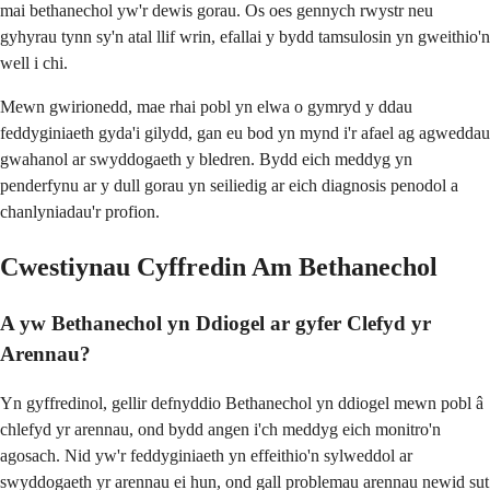
mai bethanechol yw'r dewis gorau. Os oes gennych rwystr neu
gyhyrau tynn sy'n atal llif wrin, efallai y bydd tamsulosin yn gweithio'n
well i chi.
Mewn gwirionedd, mae rhai pobl yn elwa o gymryd y ddau
feddyginiaeth gyda'i gilydd, gan eu bod yn mynd i'r afael ag agweddau
gwahanol ar swyddogaeth y bledren. Bydd eich meddyg yn
penderfynu ar y dull gorau yn seiliedig ar eich diagnosis penodol a
chanlyniadau'r profion.
Cwestiynau Cyffredin Am Bethanechol
A yw Bethanechol yn Ddiogel ar gyfer Clefyd yr
Arennau?
Yn gyffredinol, gellir defnyddio Bethanechol yn ddiogel mewn pobl â
chlefyd yr arennau, ond bydd angen i'ch meddyg eich monitro'n
agosach. Nid yw'r feddyginiaeth yn effeithio'n sylweddol ar
swyddogaeth yr arennau ei hun, ond gall problemau arennau newid sut