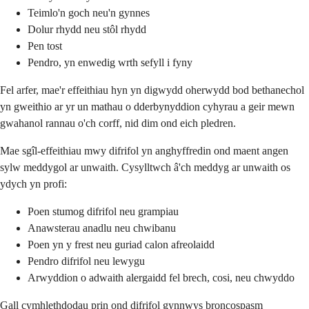
Teimlo'n goch neu'n gynnes
Dolur rhydd neu stôl rhydd
Pen tost
Pendro, yn enwedig wrth sefyll i fyny
Fel arfer, mae'r effeithiau hyn yn digwydd oherwydd bod bethanechol
yn gweithio ar yr un mathau o dderbynyddion cyhyrau a geir mewn
gwahanol rannau o'ch corff, nid dim ond eich pledren.
Mae sgîl-effeithiau mwy difrifol yn anghyffredin ond maent angen
sylw meddygol ar unwaith. Cysylltwch â'ch meddyg ar unwaith os
ydych yn profi:
Poen stumog difrifol neu grampiau
Anawsterau anadlu neu chwibanu
Poen yn y frest neu guriad calon afreolaidd
Pendro difrifol neu lewygu
Arwyddion o adwaith alergaidd fel brech, cosi, neu chwyddo
Gall cymhlethdodau prin ond difrifol gynnwys broncospasm