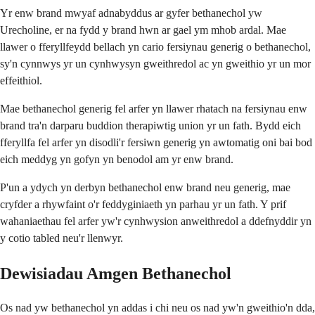
Yr enw brand mwyaf adnabyddus ar gyfer bethanechol yw
Urecholine, er na fydd y brand hwn ar gael ym mhob ardal. Mae
llawer o fferyllfeydd bellach yn cario fersiynau generig o bethanechol,
sy'n cynnwys yr un cynhwysyn gweithredol ac yn gweithio yr un mor
effeithiol.
Mae bethanechol generig fel arfer yn llawer rhatach na fersiynau enw
brand tra'n darparu buddion therapiwtig union yr un fath. Bydd eich
fferyllfa fel arfer yn disodli'r fersiwn generig yn awtomatig oni bai bod
eich meddyg yn gofyn yn benodol am yr enw brand.
P'un a ydych yn derbyn bethanechol enw brand neu generig, mae
cryfder a ​​rhywfaint o'r feddyginiaeth yn parhau yr un fath. Y prif
wahaniaethau fel arfer yw'r cynhwysion anweithredol a ddefnyddir yn
y cotio tabled neu'r llenwyr.
Dewisiadau Amgen Bethanechol
Os nad yw bethanechol yn addas i chi neu os nad yw'n gweithio'n dda,