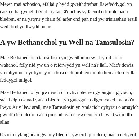
Mewn rhai achosion, efallai y bydd gweithdrefnau llawfeddygol yn
cael eu hargymell i fynd i'r afael â'r achos sylfaenol o broblemau'r
bledren, er na ystyrir y rhain fel arfer ond pan nad yw triniaethau eraill
wedi bod yn llwyddiannus.
A yw Bethanechol yn Well na Tamsulosin?
Mae Bethanechol a tamsulosin yn gweithio mewn ffyrdd hollol
wahanol, felly nid yw un o reidrwydd yn well na'r llall. Mae'r dewis
yn dibynnu ar yr hyn sy'n achosi eich problemau bledren a'ch sefyllfa
feddygol unigol.
Mae Bethanechol yn gwneud i'ch cyhyr bledren gyfangu'n gryfach,
sy'n helpu os nad yw'ch bledren yn gwasgu'n ddigon caled i wagio'n
llwyr. Ar y llaw arall, mae Tamsulosin yn ymlacio'r cyhyrau o amgylch
gwddf eich bledren a'ch prostad, gan ei gwneud yn haws i wrin lifo
allan.
Os mai cyfangiadau gwan y bledren yw eich problem, mae'n debygol