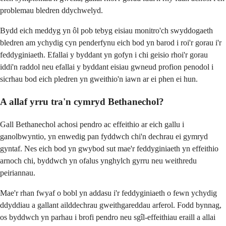
problemau bledren ddychwelyd.
Bydd eich meddyg yn ôl pob tebyg eisiau monitro'ch swyddogaeth
bledren am ychydig cyn penderfynu eich bod yn barod i roi'r gorau i'r
feddyginiaeth. Efallai y byddant yn gofyn i chi geisio rhoi'r gorau
iddi'n raddol neu efallai y byddant eisiau gwneud profion penodol i
sicrhau bod eich pledren yn gweithio'n iawn ar ei phen ei hun.
A allaf yrru tra'n cymryd Bethanechol?
Gall Bethanechol achosi pendro ac effeithio ar eich gallu i
ganolbwyntio, yn enwedig pan fyddwch chi'n dechrau ei gymryd
gyntaf. Nes eich bod yn gwybod sut mae'r feddyginiaeth yn effeithio
arnoch chi, byddwch yn ofalus ynghylch gyrru neu weithredu
peiriannau.
Mae'r rhan fwyaf o bobl yn addasu i'r feddyginiaeth o fewn ychydig
ddyddiau a gallant ailddechrau gweithgareddau arferol. Fodd bynnag,
os byddwch yn parhau i brofi pendro neu sgîl-effeithiau eraill a allai