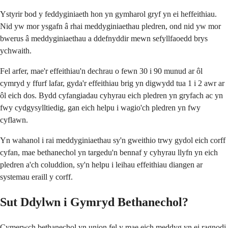
Ystyrir bod y feddyginiaeth hon yn gymharol gryf yn ei heffeithiau.
Nid yw mor ysgafn â rhai meddyginiaethau pledren, ond nid yw mor
bwerus â meddyginiaethau a ddefnyddir mewn sefyllfaoedd brys
ychwaith.
Fel arfer, mae'r effeithiau'n dechrau o fewn 30 i 90 munud ar ôl
cymryd y ffurf lafar, gyda'r effeithiau brig yn digwydd tua 1 i 2 awr ar
ôl eich dos. Bydd cyfangiadau cyhyrau eich pledren yn gryfach ac yn
fwy cydgysylltiedig, gan eich helpu i wagio'ch pledren yn fwy
cyflawn.
Yn wahanol i rai meddyginiaethau sy'n gweithio trwy gydol eich corff
cyfan, mae bethanechol yn targedu'n bennaf y cyhyrau llyfn yn eich
pledren a'ch coluddion, sy'n helpu i leihau effeithiau diangen ar
systemau eraill y corff.
Sut Ddylwn i Gymryd Bethanechol?
Cymerwch bethanechol yn union fel y mae eich meddyg yn ei ragnodi,