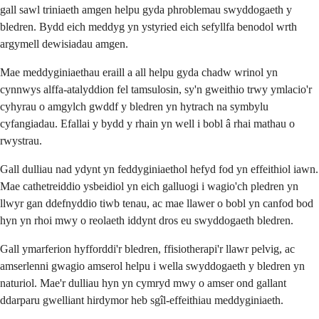
gall sawl triniaeth amgen helpu gyda phroblemau swyddogaeth y
bledren. Bydd eich meddyg yn ystyried eich sefyllfa benodol wrth
argymell dewisiadau amgen.
Mae meddyginiaethau eraill a all helpu gyda chadw wrinol yn
cynnwys alffa-atalyddion fel tamsulosin, sy'n gweithio trwy ymlacio'r
cyhyrau o amgylch gwddf y bledren yn hytrach na symbylu
cyfangiadau. Efallai y bydd y rhain yn well i bobl â rhai mathau o
rwystrau.
Gall dulliau nad ydynt yn feddyginiaethol hefyd fod yn effeithiol iawn.
Mae cathetreiddio ysbeidiol yn eich galluogi i wagio'ch pledren yn
llwyr gan ddefnyddio tiwb tenau, ac mae llawer o bobl yn canfod bod
hyn yn rhoi mwy o reolaeth iddynt dros eu swyddogaeth bledren.
Gall ymarferion hyfforddi'r bledren, ffisiotherapi'r llawr pelvig, ac
amserlenni gwagio amserol helpu i wella swyddogaeth y bledren yn
naturiol. Mae'r dulliau hyn yn cymryd mwy o amser ond gallant
ddarparu gwelliant hirdymor heb sgîl-effeithiau meddyginiaeth.