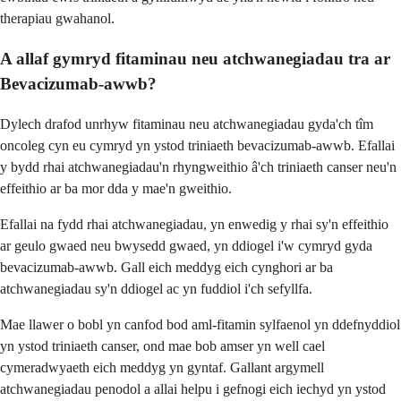
therapiau gwahanol.
A allaf gymryd fitaminau neu atchwanegiadau tra ar
Bevacizumab-awwb?
Dylech drafod unrhyw fitaminau neu atchwanegiadau gyda'ch tîm
oncoleg cyn eu cymryd yn ystod triniaeth bevacizumab-awwb. Efallai
y bydd rhai atchwanegiadau'n rhyngweithio â'ch triniaeth canser neu'n
effeithio ar ba mor dda y mae'n gweithio.
Efallai na fydd rhai atchwanegiadau, yn enwedig y rhai sy'n effeithio
ar geulo gwaed neu bwysedd gwaed, yn ddiogel i'w cymryd gyda
bevacizumab-awwb. Gall eich meddyg eich cynghori ar ba
atchwanegiadau sy'n ddiogel ac yn fuddiol i'ch sefyllfa.
Mae llawer o bobl yn canfod bod aml-fitamin sylfaenol yn ddefnyddiol
yn ystod triniaeth canser, ond mae bob amser yn well cael
cymeradwyaeth eich meddyg yn gyntaf. Gallant argymell
atchwanegiadau penodol a allai helpu i gefnogi eich iechyd yn ystod