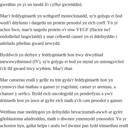
gweithio yn yr un modd â'r cyffur gwreiddiol.
Mae'r feddyginiaeth yn wrthgorff monoclonaidd, sy'n golygu ei bod
wedi'i ddylunio i dargedu un protein penodol yn eich corff. Yn yr
achos hwn, mae'n targedu protein o'r enw VEGF (ffactor twf
endothelial fasgwlaidd) y mae celloedd canser yn ei ddefnyddio i
adeiladu pibellau gwaed newydd.
Byddwch yn derbyn y feddyginiaeth hon trwy drwythiad
mewnwythiennol (IV), sy'n golygu ei bod yn mynd yn uniongyrchol
i'ch llif gwaed trwy wythïen. Mae'r rhan
Mae canserau eraill y gellir eu trin gyda'r feddyginiaeth hon yn
cynnwys rhai mathau o ganser yr ysgyfaint, canser yr arennau, a
chanser y serfics. Bydd eich oncolegydd yn penderfynu a yw'r
driniaeth hon yn iawn ar gyfer eich math a'ch cam penodol o ganser.
Weithiau mae meddygon yn defnyddio bevacizumab-awwb ar gyfer
glioblastoma ailadroddus, math o diwmor ymennydd ymosodol. Yn yr
achosion hyn, gallai helpu i arafu twf tiwmor pan fydd triniaethau eraill