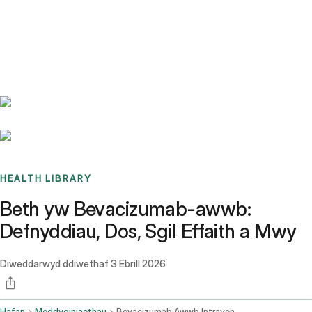
Benchmarks
Stories
FAQ
Sign up / Log in
HEALTH LIBRARY
Beth yw Bevacizumab-awwb:
Defnyddiau, Dos, Sgil Effaith a Mwy
Diweddarwyd ddiwethaf
3 Ebrill 2026
Hafan
Meddyginiaethau
Bevacizumab Awwb Intravenous Route