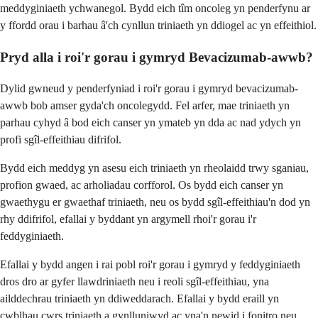
meddyginiaeth ychwanegol. Bydd eich tîm oncoleg yn penderfynu ar
y ffordd orau i barhau â'ch cynllun triniaeth yn ddiogel ac yn effeithiol.
Pryd alla i roi'r gorau i gymryd Bevacizumab-awwb?
Dylid gwneud y penderfyniad i roi'r gorau i gymryd bevacizumab-
awwb bob amser gyda'ch oncolegydd. Fel arfer, mae triniaeth yn
parhau cyhyd â bod eich canser yn ymateb yn dda ac nad ydych yn
profi sgîl-effeithiau difrifol.
Bydd eich meddyg yn asesu eich triniaeth yn rheolaidd trwy sganiau,
profion gwaed, ac arholiadau corfforol. Os bydd eich canser yn
gwaethygu er gwaethaf triniaeth, neu os bydd sgîl-effeithiau'n dod yn
rhy ddifrifol, efallai y byddant yn argymell rhoi'r gorau i'r
feddyginiaeth.
Efallai y bydd angen i rai pobl roi'r gorau i gymryd y feddyginiaeth
dros dro ar gyfer llawdriniaeth neu i reoli sgîl-effeithiau, yna
ailddechrau triniaeth yn ddiweddarach. Efallai y bydd eraill yn
cwblhau cwrs triniaeth a gynlluniwyd ac yna'n newid i fonitro neu