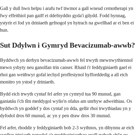
Gall y dull hwn helpu i arafu twf tiwmor a gall wneud cemotherapi yn
fwy effeithiol pan gaiff ei ddefnyddio gyda'i gilydd. Fodd bynnag,
ystyrir ei fod yn driniaeth gefnogol yn hytrach na gwellhad ar ei ben ei
hun.
Sut Ddylwn i Gymryd Bevacizumab-awwb?
Byddwch yn derbyn bevacizumab-awwb fel trwyth mewnwythiennol
mewn ysbyty neu ganolfan trin canser. Rhaid i'r feddyginiaeth gael ei
rhoi gan weithwyr gofal iechyd proffesiynol hyfforddedig a all eich
monitro yn ystod y driniaeth.
Bydd eich trwyth cyntaf fel arfer yn cymryd tua 90 munud, gan
ganiatáu i'ch tîm meddygol wylio'n ofalus am unrhyw adweithiau. Os
byddwch yn goddef y dos cyntaf yn dda, gellir rhoi trwythiadau yn y
dyfodol dros 60 munud, ac yn y pen draw dros 30 munud.
Fel arfer, rhoddir y feddyginiaeth bob 2-3 wythnos, yn dibynnu ar eich
cynllun triniaeth penodol a'r meddyginiaethau eraill rydych chi'n eu