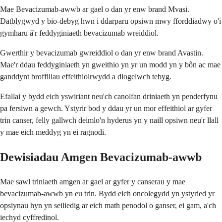
Mae Bevacizumab-awwb ar gael o dan yr enw brand Mvasi.
Datblygwyd y bio-debyg hwn i ddarparu opsiwn mwy fforddiadwy o'i
gymharu â'r feddyginiaeth bevacizumab wreiddiol.
Gwerthir y bevacizumab gwreiddiol o dan yr enw brand Avastin.
Mae'r ddau feddyginiaeth yn gweithio yn yr un modd yn y bôn ac mae
ganddynt broffiliau effeithiolrwydd a diogelwch tebyg.
Efallai y bydd eich yswiriant neu'ch canolfan driniaeth yn penderfynu
pa fersiwn a gewch. Ystyrir bod y ddau yr un mor effeithiol ar gyfer
trin canser, felly gallwch deimlo'n hyderus yn y naill opsiwn neu'r llall
y mae eich meddyg yn ei ragnodi.
Dewisiadau Amgen Bevacizumab-awwb
Mae sawl triniaeth amgen ar gael ar gyfer y canserau y mae
bevacizumab-awwb yn eu trin. Bydd eich oncolegydd yn ystyried yr
opsiynau hyn yn seiliedig ar eich math penodol o ganser, ei gam, a'ch
iechyd cyffredinol.