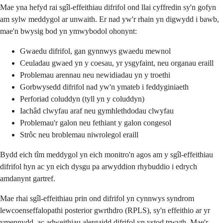
Mae yna hefyd rai sgîl-effeithiau difrifol ond llai cyffredin sy'n gofyn
am sylw meddygol ar unwaith. Er nad yw'r rhain yn digwydd i bawb,
mae'n bwysig bod yn ymwybodol ohonynt:
Gwaedu difrifol, gan gynnwys gwaedu mewnol
Ceuladau gwaed yn y coesau, yr ysgyfaint, neu organau eraill
Problemau arennau neu newidiadau yn y troethi
Gorbwysedd difrifol nad yw'n ymateb i feddyginiaeth
Perforiad coluddyn (tyll yn y coluddyn)
Iachâd clwyfau araf neu gymhlethdodau clwyfau
Problemau'r galon neu fethiant y galon congesol
Strôc neu broblemau niwrolegol eraill
Bydd eich tîm meddygol yn eich monitro'n agos am y sgîl-effeithiau
difrifol hyn ac yn eich dysgu pa arwyddion rhybuddio i edrych
amdanynt gartref.
Mae rhai sgîl-effeithiau prin ond difrifol yn cynnwys syndrom
lewcoenseffalopathi posterior gwrthdro (RPLS), sy'n effeithio ar yr
ymennydd, ac adweithiau alergaidd difrifol yn ystod trwyth. Mae'r