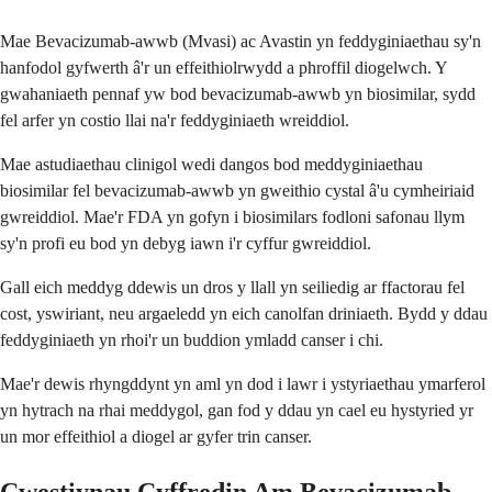
Mae Bevacizumab-awwb (Mvasi) ac Avastin yn feddyginiaethau sy'n
hanfodol gyfwerth â'r un effeithiolrwydd a phroffil diogelwch. Y
gwahaniaeth pennaf yw bod bevacizumab-awwb yn biosimilar, sydd
fel arfer yn costio llai na'r feddyginiaeth wreiddiol.
Mae astudiaethau clinigol wedi dangos bod meddyginiaethau
biosimilar fel bevacizumab-awwb yn gweithio cystal â'u cymheiriaid
gwreiddiol. Mae'r FDA yn gofyn i biosimilars fodloni safonau llym
sy'n profi eu bod yn debyg iawn i'r cyffur gwreiddiol.
Gall eich meddyg ddewis un dros y llall yn seiliedig ar ffactorau fel
cost, yswiriant, neu argaeledd yn eich canolfan driniaeth. Bydd y ddau
feddyginiaeth yn rhoi'r un buddion ymladd canser i chi.
Mae'r dewis rhyngddynt yn aml yn dod i lawr i ystyriaethau ymarferol
yn hytrach na rhai meddygol, gan fod y ddau yn cael eu hystyried yr
un mor effeithiol a diogel ar gyfer trin canser.