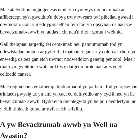
Mae atalyddion angiogenesis eraill yn cynnwys ramucirumab ac
aflibercept, sy'n gweithio'n debyg trwy rwystro twf pibellau gwaed i
diwmorau. Gall y meddyginiaethau hyn fod yn opsiynau os nad yw
bevacizumab-awwb yn addas i chi neu'n rhoi'r gorau i weithio.
Gall therapïau targedig fel cetuximab neu panitumumab fod yn
ddewisiadau amgen ar gyfer rhai mathau o ganser y colon a'r rhefr, yn
enwedig os oes gan eich tiwmor nodweddion genetig penodol. Mae'r
rhain yn gweithio'n wahanol trwy dargedu proteinau ar wyneb
celloedd canser.
Mae regimenau cemotherapi traddodiadol yn parhau i fod yn opsiynau
triniaeth pwysig ac yn aml yn cael eu defnyddio ar y cyd â neu yn lle
bevacizumab-awwb. Bydd eich oncolegydd yn helpu i benderfynu ar
y dull triniaeth gorau ar gyfer eich sefyllfa.
A yw Bevacizumab-awwb yn Well na
Avastin?