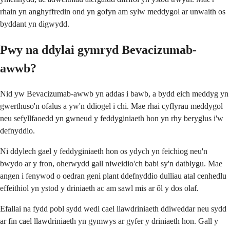
rhain yn anghyffredin ond yn gofyn am sylw meddygol ar unwaith os
byddant yn digwydd.
Pwy na ddylai gymryd Bevacizumab-
awwb?
Nid yw Bevacizumab-awwb yn addas i bawb, a bydd eich meddyg yn
gwerthuso'n ofalus a yw'n ddiogel i chi. Mae rhai cyflyrau meddygol
neu sefyllfaoedd yn gwneud y feddyginiaeth hon yn rhy beryglus i'w
defnyddio.
Ni ddylech gael y feddyginiaeth hon os ydych yn feichiog neu'n
bwydo ar y fron, oherwydd gall niweidio'ch babi sy'n datblygu. Mae
angen i fenywod o oedran geni plant ddefnyddio dulliau atal cenhedlu
effeithiol yn ystod y driniaeth ac am sawl mis ar ôl y dos olaf.
Efallai na fydd pobl sydd wedi cael llawdriniaeth ddiweddar neu sydd
ar fin cael llawdriniaeth yn gymwys ar gyfer y driniaeth hon. Gall y