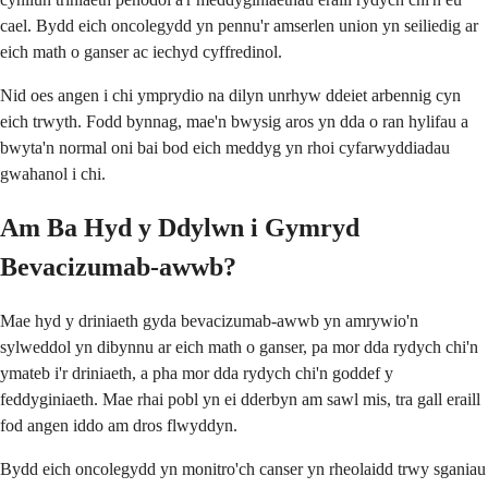
cael. Bydd eich oncolegydd yn pennu'r amserlen union yn seiliedig ar
eich math o ganser ac iechyd cyffredinol.
Nid oes angen i chi ymprydio na dilyn unrhyw ddeiet arbennig cyn
eich trwyth. Fodd bynnag, mae'n bwysig aros yn dda o ran hylifau a
bwyta'n normal oni bai bod eich meddyg yn rhoi cyfarwyddiadau
gwahanol i chi.
Am Ba Hyd y Ddylwn i Gymryd
Bevacizumab-awwb?
Mae hyd y driniaeth gyda bevacizumab-awwb yn amrywio'n
sylweddol yn dibynnu ar eich math o ganser, pa mor dda rydych chi'n
ymateb i'r driniaeth, a pha mor dda rydych chi'n goddef y
feddyginiaeth. Mae rhai pobl yn ei dderbyn am sawl mis, tra gall eraill
fod angen iddo am dros flwyddyn.
Bydd eich oncolegydd yn monitro'ch canser yn rheolaidd trwy sganiau