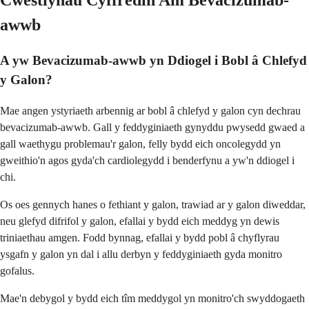
Cwestiynau Cyffredin Am Bevacizumab-
awwb
A yw Bevacizumab-awwb yn Ddiogel i Bobl â Chlefyd
y Galon?
Mae angen ystyriaeth arbennig ar bobl â chlefyd y galon cyn dechrau
bevacizumab-awwb. Gall y feddyginiaeth gynyddu pwysedd gwaed a
gall waethygu problemau'r galon, felly bydd eich oncolegydd yn
gweithio'n agos gyda'ch cardiolegydd i benderfynu a yw'n ddiogel i
chi.
Os oes gennych hanes o fethiant y galon, trawiad ar y galon diweddar,
neu glefyd difrifol y galon, efallai y bydd eich meddyg yn dewis
triniaethau amgen. Fodd bynnag, efallai y bydd pobl â chyflyrau
ysgafn y galon yn dal i allu derbyn y feddyginiaeth gyda monitro
gofalus.
Mae'n debygol y bydd eich tîm meddygol yn monitro'ch swyddogaeth