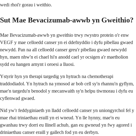
wedi rhoi'r gorau i weithio.
Sut Mae Bevacizumab-awwb yn Gweithio?
Mae Bevacizumab-awwb yn gweithio trwy rwystro protein o'r enw
VEGF y mae celloedd canser yn ei ddefnyddio i dyfu pibellau gwaed
newydd. Pan na all celloedd canser greu'r pibellau gwaed newydd
hyn, maen nhw'n ei chael hi'n anodd cael yr ocsigen a'r maetholion
sydd eu hangen arnynt i oroesi a lluosi.
Ystyrir hyn yn therapi targedig yn hytrach na chemotherapi
traddodiadol. Yn hytrach na ymosod ar bob cell sy'n rhannu'n gyflym,
mae'n targedu'n benodol y mecanwaith sy'n helpu tiwmorau i dyfu eu
cyflenwad gwaed.
Nid yw'r feddyginiaeth yn lladd celloedd canser yn uniongyrchol fel y
mae rhai triniaethau eraill yn ei wneud. Yn lle hynny, mae'n eu
gwanhau trwy dorri eu llinell achub, gan eu gwneud yn fwy agored i
driniaethau canser eraill y gallech fod yn eu derbyn.