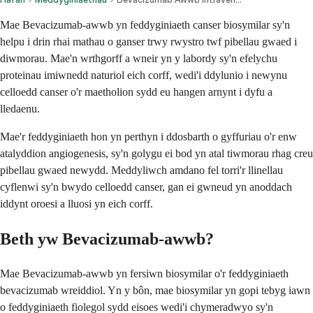
Mae Bevacizumab-awwb yn feddyginiaeth canser biosymilar sy'n
helpu i drin rhai mathau o ganser trwy rwystro twf pibellau gwaed i
diwmorau. Mae'n wrthgorff a wneir yn y labordy sy'n efelychu
proteinau imiwnedd naturiol eich corff, wedi'i ddylunio i newynu
celloedd canser o'r maetholion sydd eu hangen arnynt i dyfu a
lledaenu.
Mae'r feddyginiaeth hon yn perthyn i ddosbarth o gyffuriau o'r enw
atalyddion angiogenesis, sy'n golygu ei bod yn atal tiwmorau rhag creu
pibellau gwaed newydd. Meddyliwch amdano fel torri'r llinellau
cyflenwi sy'n bwydo celloedd canser, gan ei gwneud yn anoddach
iddynt oroesi a lluosi yn eich corff.
Beth yw Bevacizumab-awwb?
Mae Bevacizumab-awwb yn fersiwn biosymilar o'r feddyginiaeth
bevacizumab wreiddiol. Yn y bôn, mae biosymilar yn gopi tebyg iawn
o feddyginiaeth fiolegol sydd eisoes wedi'i chymeradwyo sy'n