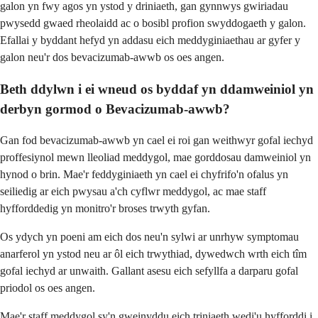
galon yn fwy agos yn ystod y driniaeth, gan gynnwys gwiriadau
pwysedd gwaed rheolaidd ac o bosibl profion swyddogaeth y galon.
Efallai y byddant hefyd yn addasu eich meddyginiaethau ar gyfer y
galon neu'r dos bevacizumab-awwb os oes angen.
Beth ddylwn i ei wneud os byddaf yn ddamweiniol yn
derbyn gormod o Bevacizumab-awwb?
Gan fod bevacizumab-awwb yn cael ei roi gan weithwyr gofal iechyd
proffesiynol mewn lleoliad meddygol, mae gorddosau damweiniol yn
hynod o brin. Mae'r feddyginiaeth yn cael ei chyfrifo'n ofalus yn
seiliedig ar eich pwysau a'ch cyflwr meddygol, ac mae staff
hyfforddedig yn monitro'r broses trwyth gyfan.
Os ydych yn poeni am eich dos neu'n sylwi ar unrhyw symptomau
anarferol yn ystod neu ar ôl eich trwythiad, dywedwch wrth eich tîm
gofal iechyd ar unwaith. Gallant asesu eich sefyllfa a darparu gofal
priodol os oes angen.
Mae'r staff meddygol sy'n gweinyddu eich triniaeth wedi'u hyfforddi i