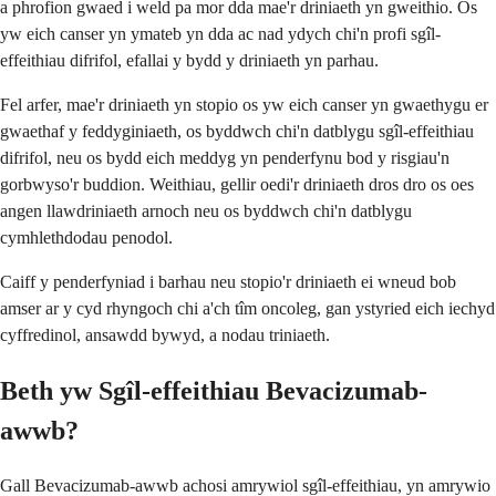
a phrofion gwaed i weld pa mor dda mae'r driniaeth yn gweithio. Os
yw eich canser yn ymateb yn dda ac nad ydych chi'n profi sgîl-
effeithiau difrifol, efallai y bydd y driniaeth yn parhau.
Fel arfer, mae'r driniaeth yn stopio os yw eich canser yn gwaethygu er
gwaethaf y feddyginiaeth, os byddwch chi'n datblygu sgîl-effeithiau
difrifol, neu os bydd eich meddyg yn penderfynu bod y risgiau'n
gorbwyso'r buddion. Weithiau, gellir oedi'r driniaeth dros dro os oes
angen llawdriniaeth arnoch neu os byddwch chi'n datblygu
cymhlethdodau penodol.
Caiff y penderfyniad i barhau neu stopio'r driniaeth ei wneud bob
amser ar y cyd rhyngoch chi a'ch tîm oncoleg, gan ystyried eich iechyd
cyffredinol, ansawdd bywyd, a nodau triniaeth.
Beth yw Sgîl-effeithiau Bevacizumab-
awwb?
Gall Bevacizumab-awwb achosi amrywiol sgîl-effeithiau, yn amrywio