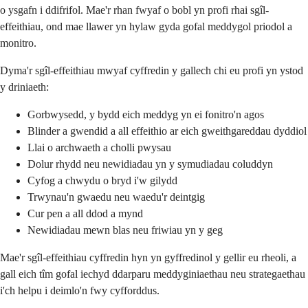
o ysgafn i ddifrifol. Mae'r rhan fwyaf o bobl yn profi rhai sgîl-
effeithiau, ond mae llawer yn hylaw gyda gofal meddygol priodol a
monitro.
Dyma'r sgîl-effeithiau mwyaf cyffredin y gallech chi eu profi yn ystod
y driniaeth:
Gorbwysedd, y bydd eich meddyg yn ei fonitro'n agos
Blinder a gwendid a all effeithio ar eich gweithgareddau dyddiol
Llai o archwaeth a cholli pwysau
Dolur rhydd neu newidiadau yn y symudiadau coluddyn
Cyfog a chwydu o bryd i'w gilydd
Trwynau'n gwaedu neu waedu'r deintgig
Cur pen a all ddod a mynd
Newidiadau mewn blas neu friwiau yn y geg
Mae'r sgîl-effeithiau cyffredin hyn yn gyffredinol y gellir eu rheoli, a
gall eich tîm gofal iechyd ddarparu meddyginiaethau neu strategaethau
i'ch helpu i deimlo'n fwy cyfforddus.