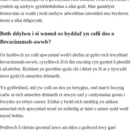
ymdrin ag unrhyw gymhlethdodau a allai godi. Mae ganddynt
brotocolau ar waith i reoli unrhyw adweithiau niweidiol neu bryderon
dosio a allai ddigwydd.
Beth ddylwn i ei wneud os byddaf yn colli dos o
Bevacizumab-awwb?
Os byddwch yn colli apwyntiad wedi'i drefnu ar gyfer eich trwythiad
bevacizumab-awwb, cysylltwch â'ch tîm oncoleg cyn gynted â phosibl
i ail-drefnu. Byddant yn gweithio gyda chi i ddod yn ôl ar y trywydd
iawn gyda'ch amserlen driniaeth.
Yn gyffredinol, nid yw colli un dos yn beryglus, ond mae'n bwysig
cadw at eich amserlen driniaeth er mwyn cael y canlyniadau gorau i
frwydro yn erbyn canser. Efallai y bydd eich meddyg yn addasu
amseriad eich apwyntiad nesaf yn seiliedig ar faint o amser sydd wedi
mynd heibio.
Peidiwch â cheisio gwneud iawn am ddos a gollwyd trwy gael