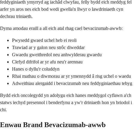
feddyginiaeth ymyrryd ag iachâd clwyfau, felly bydd eich meddyg fel
arfer yn aros nes eich bod wedi gwella'n llwyr o lawdriniaeth cyn
dechrau triniaeth.
Dyma amodau eraill a all eich atal rhag cael bevacizumab-awwb:
Pwysedd gwaed uchel heb ei reoli
Trawiad ar y galon neu strôc diweddar
Gwaedu gweithredol neu anhwylderau gwaedu
Clefyd difrifol ar yr afu neu'r arennau
Hanes o dyllu'r coluddyn
Rhai mathau o diwmorau ar yr ymennydd â risg uchel o waedu
Adweithiau alergaidd i bevacizumab neu feddyginiaethau tebyg
Bydd eich oncolegydd yn adolygu eich hanes meddygol cyflawn a'ch
statws iechyd presennol i benderfynu a yw'r driniaeth hon yn briodol i
chi.
Enwau Brand Bevacizumab-awwb