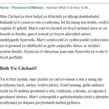
Home
Prevention & Wellness
Kitchari What It Is How To Make It And Why Ayurveda Calls It The Perfect Food
Mae Citchari (a elwir hefyd yn Khichdi) yn ddysgl draddodiadol
Indiaidd sy'n cynnwys reis a codlysiau, fel ffa mung neu lentils, wedi'u
coginio â'i gilydd. Mae'n cael ei ystyried yn fwyd iachusol iawn ac yn
hawdd ei dreulio, gan ei wneud yn bwynt allweddol mewn
meddygaeth Ayurveda. Mae'r symlrwydd a'r cydbwysedd cynhwysion
yn ei gwneud yn ddelfrydol ar gyfer ymprydio, detox, ac iacháu'r
system dreulio. Dyma rai o'r rhesymau pam mae Ayurveda yn ei alw'n
fwyd perffaith:
Beth Yw Citchari?
Yn ei ffurf symlaf, mae citchari yn cael ei wneud o reis a mung dal
(codlysiau bach, melyn, wedi'u plicio). Fodd bynnag, gellir addasu'r
rysáit yn ôl mathau gwahanol o reis, codlysiau, a llysiau, yn ogystal â
gwahanol sbeisys. Mae'r cymysgedd o garbohydradau (reis) a phrotein
(codlysiau) yn darparu gwybodaeth faethol gyflawn.