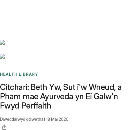
Benchmarks
Stories
FAQ
Sign up / Log in
HEALTH LIBRARY
Citchari: Beth Yw, Sut i'w Wneud, a
Pham mae Ayurveda yn Ei Galw'n
Fwyd Perffaith
Diweddarwyd ddiwethaf
18 Mai 2026