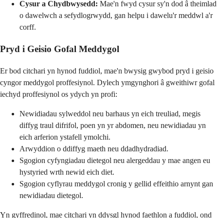
Cysur a Chydbwysedd:
Mae'n fwyd cysur sy'n dod â theimlad
o dawelwch a sefydlogrwydd, gan helpu i dawelu'r meddwl a'r
corff.
Pryd i Geisio Gofal Meddygol
Er bod citchari yn hynod fuddiol, mae'n bwysig gwybod pryd i geisio
cyngor meddygol proffesiynol. Dylech ymgynghori â gweithiwr gofal
iechyd proffesiynol os ydych yn profi:
Newidiadau sylweddol neu barhaus yn eich treuliad, megis
diffyg traul difrifol, poen yn yr abdomen, neu newidiadau yn
eich arferion ystafell ymolchi.
Arwyddion o ddiffyg maeth neu ddadhydradiad.
Sgogion cyfyngiadau dietegol neu alergeddau y mae angen eu
hystyried wrth newid eich diet.
Sgogion cyflyrau meddygol cronig y gellid effeithio arnynt gan
newidiadau dietegol.
Yn gyffredinol, mae citchari yn ddysgl hynod faethlon a fuddiol, ond