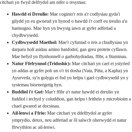
citchari yn fwyd delfrydol am nifer o resymau:
Hawdd ei Dreulio:
Mae coginio'r reis a'r codlysiau gyda'i
gilydd yn eu gwneud yn hynod o hawdd i'r corff eu treulio a'u
hamsugno. Mae hyn yn bwysig iawn ar gyfer adferiad a
chydbwysedd.
Cydbwysedd Maethol:
Mae'r cyfuniad o reis a chudlysiau yn
darparu holl asidau amino hanfodol, gan greu protein cyflawn.
Mae hefyd yn ffynhonnell o garbohydradau, ffibr, a fitaminau.
Natur Ffefrynnol (Tridoshic):
Mae citchari yn cael ei ystyried
yn addas ar gyfer pob un o'r tri dosha (Vata, Pitta, a Kapha) yn
Ayurveda, sy'n golygu ei fod yn helpu i gael cydbwysedd yn y
systemau bioenergetig hyn.
Buddiol i'r Gut:
Mae'r ffibr a'r natur hawdd ei dreulio yn
fuddiol i iechyd y coluddion, gan helpu i feithrin y microbioim a
chael gwared ar docsinau.
Ail-lenwi a Ffrio:
Mae citchari yn ddelfrydol ar gyfer
ymprydio, detox, neu adferiad ar ôl salwch oherwydd ei natur
ffrwythlon ac ail-lenwi.