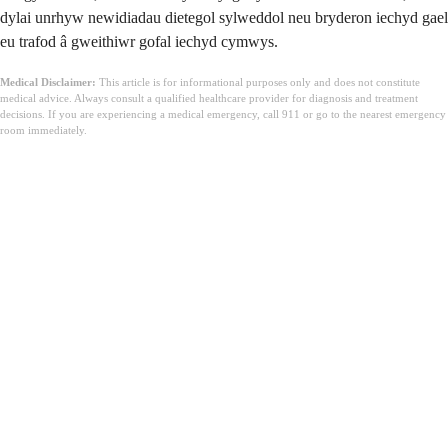
dylai unrhyw newidiadau dietegol sylweddol neu bryderon iechyd gael
eu trafod â gweithiwr gofal iechyd cymwys.
Medical Disclaimer:
This article is for informational purposes only and does not constitute
medical advice. Always consult a qualified healthcare provider for diagnosis and treatment
decisions. If you are experiencing a medical emergency, call 911 or go to the nearest emergency
room immediately.