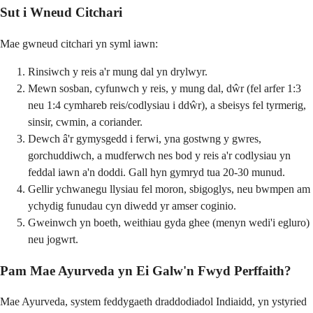
Sut i Wneud Citchari
Mae gwneud citchari yn syml iawn:
Rinsiwch y reis a'r mung dal yn drylwyr.
Mewn sosban, cyfunwch y reis, y mung dal, dŵr (fel arfer 1:3
neu 1:4 cymhareb reis/codlysiau i ddŵr), a sbeisys fel tyrmerig,
sinsir, cwmin, a coriander.
Dewch â'r gymysgedd i ferwi, yna gostwng y gwres,
gorchuddiwch, a mudferwch nes bod y reis a'r codlysiau yn
feddal iawn a'n doddi. Gall hyn gymryd tua 20-30 munud.
Gellir ychwanegu llysiau fel moron, sbigoglys, neu bwmpen am
ychydig funudau cyn diwedd yr amser coginio.
Gweinwch yn boeth, weithiau gyda ghee (menyn wedi'i egluro)
neu jogwrt.
Pam Mae Ayurveda yn Ei Galw'n Fwyd Perffaith?
Mae Ayurveda, system feddygaeth draddodiadol Indiaidd, yn ystyried