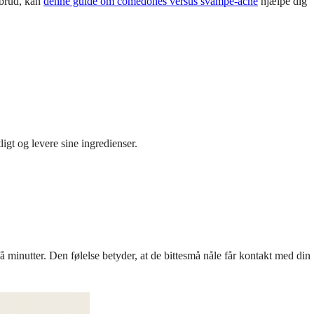
dbrud, kan
denne guide om comedones versus svampe-acne
hjælpe dig
igt og levere sine ingredienser.
 minutter. Den følelse betyder, at de bittesmå nåle får kontakt med din