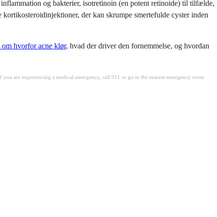
flammation og bakterier, isotretinoin (en potent retinoide) til tilfælde,
ale kortikosteroidinjektioner, der kan skrumpe smertefulde cyster inden
l om hvorfor acne klør
, hvad der driver den fornemmelse, og hvordan
. If you are experiencing a medical emergency, call 911 or go to the nearest emergency room