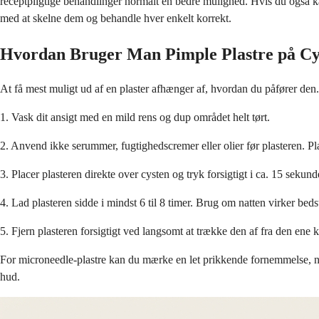
receptpligtige behandlinger normalt en bedre mulighed. Hvis du ogs
med at skelne dem og behandle hver enkelt korrekt.
Hvordan Bruger Man Pimple Plastre på Cy
At få mest muligt ud af en plaster afhænger af, hvordan du påfører den.
1. Vask dit ansigt med en mild rens og dup området helt tørt.
2. Anvend ikke serummer, fugtighedscremer eller olier før plasteren. Pla
3. Placer plasteren direkte over cysten og tryk forsigtigt i ca. 15 sekund
4. Lad plasteren sidde i mindst 6 til 8 timer. Brug om natten virker beds
5. Fjern plasteren forsigtigt ved langsomt at trække den af fra den ene k
For microneedle-plastre kan du mærke en let prikkende fornemmelse, når 
hud.