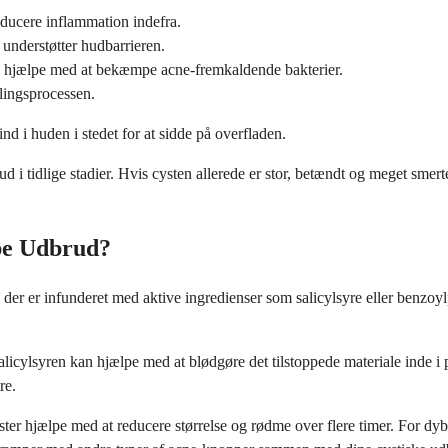
educere inflammation indefra.
understøtter hudbarrieren.
kan hjælpe med at bekæmpe acne-fremkaldende bakterier.
lingsprocessen.
d i huden i stedet for at sidde på overfladen.
d i tidlige stadier. Hvis cysten allerede er stor, betændt og meget smerte
be Udbrud?
e, der er infunderet med aktive ingredienser som salicylsyre eller benzo
. Salicylsyren kan hjælpe med at blødgøre det tilstoppede materiale ind
re.
ter hjælpe med at reducere størrelse og rødme over flere timer. For dybe