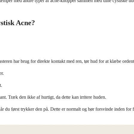
å kæmper med andre typer af acne-knopper sammen med dine cystiske u
stisk Acne?
steren har brug for direkte kontakt med ren, tør hud for at klæbe ordentl
er.
t.
ant. Træk den ikke af hurtigt, da dette kan irritere huden.
du først trykker den på. Dette er normalt og bør forsvinde inden for få