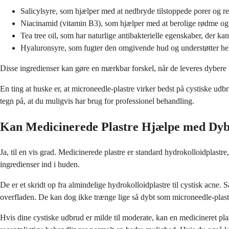
Salicylsyre, som hjælper med at nedbryde tilstoppede porer og r
Niacinamid (vitamin B3), som hjælper med at berolige rødme og 
Tea tree oil, som har naturlige antibakterielle egenskaber, der 
Hyaluronsyre, som fugter den omgivende hud og understøtter he
Disse ingredienser kan gøre en mærkbar forskel, når de leveres dybere in
En ting at huske er, at microneedle-plastre virker bedst på cystiske udbru
tegn på, at du muligvis har brug for professionel behandling.
Kan Medicinerede Plastre Hjælpe med Dy
Ja, til en vis grad. Medicinerede plastre er standard hydrokolloidplastr
ingredienser ind i huden.
De er et skridt op fra almindelige hydrokolloidplastre til cystisk acne
overfladen. De kan dog ikke trænge lige så dybt som microneedle-plast
Hvis dine cystiske udbrud er milde til moderate, kan en medicineret plas