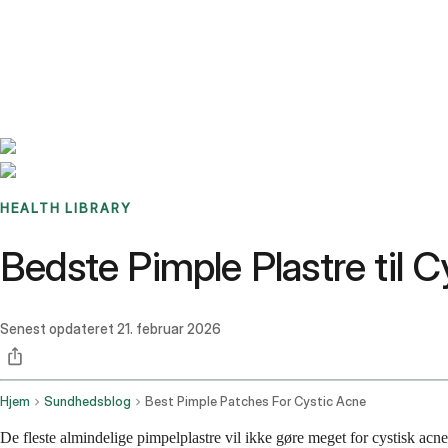
Benchmarks
Stories
FAQ
Sign up / Log in
HEALTH LIBRARY
Bedste Pimple Plastre til C
Senest opdateret
21. februar 2026
Hjem
Sundhedsblog
Best Pimple Patches For Cystic Acne
De fleste almindelige pimpelplastre vil ikke gøre meget for cystisk acn