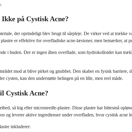
.
 Ikke på Cystisk Acne?
teriale, der oprindeligt blev brugt til sårpleje. De virker ved at træk
 plastre er effektive for overfladiske acne-læsioner, men bemærker, at p
nde i huden. Der er ingen åben overflade, som hydrokolloider kan trække
 området mod at blive pirket og gnubbet. Den skaber en fysisk barriere,
ler cysten, kan den understøtte helingen på en lille, men reel måde.
il Cystisk Acne?
ethed, så kig efter microneedle-plastre. Disse plastre har bittesmå opløs
og leverer aktive ingredienser under overfladen, hvor cystisk acne le
astre inkluderer: