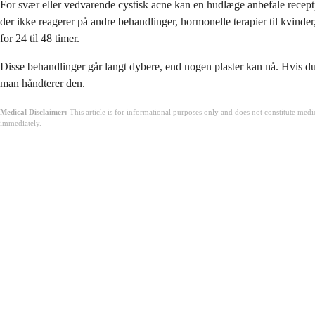
For svær eller vedvarende cystisk acne kan en hudlæge anbefale receptplig
der ikke reagerer på andre behandlinger, hormonelle terapier til kvinder
for 24 til 48 timer.
Disse behandlinger går langt dybere, end nogen plaster kan nå. Hvis du 
man håndterer den.
Medical Disclaimer:
This article is for informational purposes only and does not constitute med
immediately.