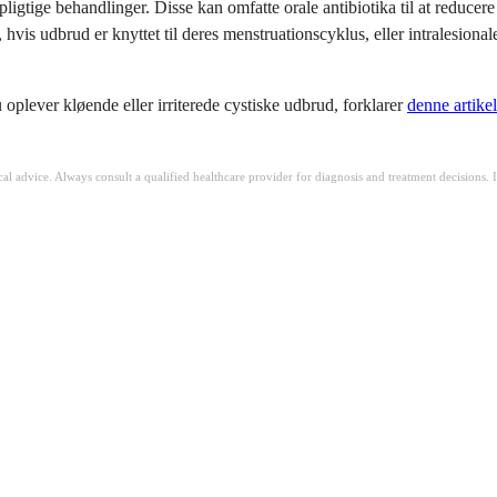
tige behandlinger. Disse kan omfatte orale antibiotika til at reducere in
, hvis udbrud er knyttet til deres menstruationscyklus, eller intralesion
oplever kløende eller irriterede cystiske udbrud, forklarer
denne artike
ical advice. Always consult a qualified healthcare provider for diagnosis and treatment decisions