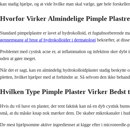
kan stadig hjælpe, og at vide hvilke man skal vælge, gør hele forskellen
Hvorfor Virker Almindelige Pimple Plastre
Standard pimpelplastre er lavet af hydrokolloid, et fugtabsorberende ma
gennemgang af brug af hydrokolloider i dermatologi
bekræfter, at disse
Problemet med cystisk acne er, at inflammation og infektion sker dybt i
uden at gøre meget.
Når det er sagt, kan en almindelig hydrokolloidplaster stadig beskytte
pletten, hvilket hjælper med at forhindre ar. Så selvom den ikke behand
Hvilken Type Pimple Plaster Virker Bedst t
Hvis du vil have en plaster, der rent faktisk kan nå en dyb cystisk bums
små, at du måske knap nok mærker dem. De skaber mikrokanaler i huden 
De mest hjælpsomme aktive ingredienser at kigge efter i microneedle-pl