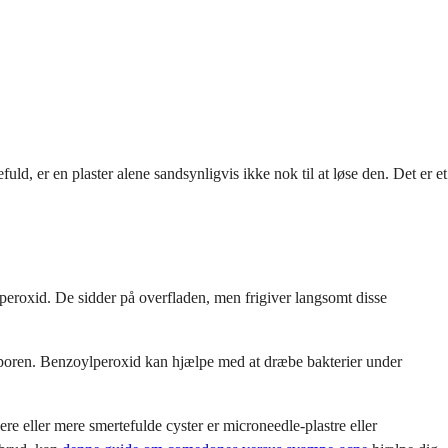
fuld, er en plaster alene sandsynligvis ikke nok til at løse den. Det er et
ylperoxid. De sidder på overfladen, men frigiver langsomt disse
e i poren. Benzoylperoxid kan hjælpe med at dræbe bakterier under
re eller mere smertefulde cyster er microneedle-plastre eller