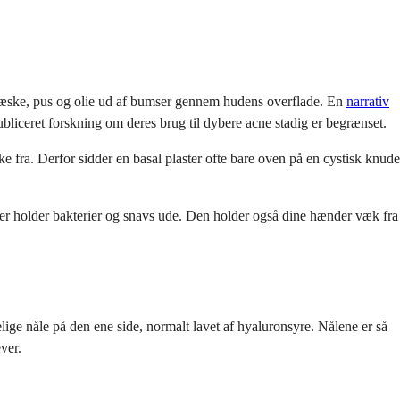
ke væske, pus og olie ud af bumser gennem hudens overflade. En
narrativ
ubliceret forskning om deres brug til dybere acne stadig er begrænset.
 fra. Derfor sidder en basal plaster ofte bare oven på en cystisk knude
 der holder bakterier og snavs ude. Den holder også dine hænder væk fra
elige nåle på den ene side, normalt lavet af hyaluronsyre. Nålene er så
ver.