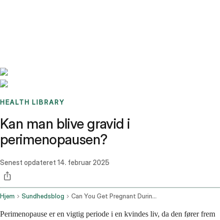
Benchmarks
Stories
FAQ
Sign up / Log in
HEALTH LIBRARY
Kan man blive gravid i
perimenopausen?
Senest opdateret
14. februar 2025
Hjem
Sundhedsblog
Can You Get Pregnant During Perimenopause
Perimenopause er en vigtig periode i en kvindes liv, da den fører frem