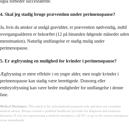
også forbedre succesraterne.
4. Skal jeg stadig bruge prævention under perimenopause?
Ja, hvis du ønsker at undgå graviditet, er prævention nødvendig, indtil
overgangsalderen er bekræftet (12 på hinanden følgende måneder uden
menstruation). Naturlig undfangelse er stadig mulig under
perimenopause.
5. Er ægfrysning en mulighed for kvinder i perimenopause?
Ægfrysning er mere effektiv i en yngre alder, men nogle kvinder i
perimenopause kan stadig være berettigede. Donoreg eller
embryofrysning kan være bedre muligheder for undfangelse i denne
fase.
Medical Disclaimer:
This article is for informational purposes only and does not constitute
medical advice. Always consult a qualified healthcare provider for diagnosis and treatment
decisions. If you are experiencing a medical emergency, call 911 or go to the nearest emergency
room immediately.