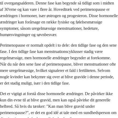
til overgangsalderen. Denne fase kan begynde så tidligt som i midten
af ​​30'erne og kan vare i flere år. Hovedtræk ved perimenopause er
ændringen i hormoner, især østrogen og progesteron. Disse hormonelle
ændringer kan forårsage en række fysiske og følelsesmæssige
symptomer, såsom uregelmæssige menstruationer, hedeture,
humørsvingninger og søvnbesvær.
Perimenopause er normalt opdelt i to dele: den tidlige fase og den sene
fase. I den tidlige fase kan menstruationscyklusser stadig være
regelmæssige, men hormonelle ændringer begynder at forekomme.
Når du når den sene fase af perimenopause, bliver menstruationer ofte
mere uregelmæssige, hvilket signalerer et fald i fertiliteten. Selvom
nogle kvinder kan bekymre sig over at blive gravide i denne periode,
er det stadig muligt, især i den tidlige fase.
Det er vigtigt at forstå disse hormonelle ændringer. De påvirker ikke
kun din evne til at blive gravid, men kan også påvirke dit generelle
helbred. Så hvis du tænker: "Kan man blive gravid under
perimenopause?", er det en god idé at tale med en sundhedsperson om