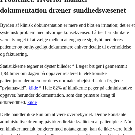
dokumentation dræner sundhedsvæsenet
Byrden af klinisk dokumentation er mere end blot en irritation; det er et
systemisk problem med alvorlige konsekvenser. I årtier har klinikere
været tvunget til at vælge mellem at engagere sig dybt med deres
patienter og omhyggeligt dokumentere enhver detalje til overholdelse
og fakturering.
Statistikkerne tegner et dyster billede: * Læger bruger i gennemsnit
1,84 timer om dagen på opgaver relateret til elektroniske
patientjournaler uden for deres normale arbejdstid – den frygtede
"pyjamas-tid".
kilde
* Hele 82% af klinikerne peger på administrative
opgaver, herunder dokumentation, som den primære årsag til
udbrændthed.
kilde
Dette handler ikke kun om at være overbebyrdet. Denne konstante
administrative dræning påvirker direkte kvaliteten af patientpleje. Når
en kliniker mentalt jonglerer med notattagning, kan de ikke være fuldt