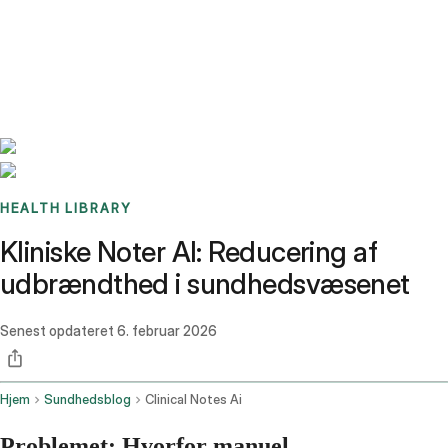
Benchmarks
Stories
FAQ
Sign up / Log in
HEALTH LIBRARY
Kliniske Noter AI: Reducering af
udbrændthed i sundhedsvæsenet
Senest opdateret
6. februar 2026
Hjem
Sundhedsblog
Clinical Notes Ai
Problemet: Hvorfor manuel