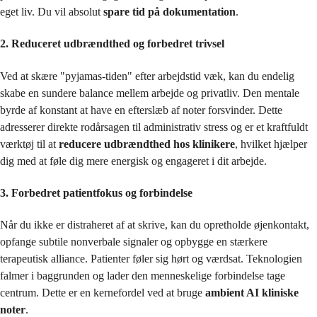
eget liv. Du vil absolut
spare tid på dokumentation
.
2. Reduceret udbrændthed og forbedret trivsel
Ved at skære "pyjamas-tiden" efter arbejdstid væk, kan du endelig
skabe en sundere balance mellem arbejde og privatliv. Den mentale
byrde af konstant at have en efterslæb af noter forsvinder. Dette
adresserer direkte rodårsagen til administrativ stress og er et kraftfuldt
værktøj til at
reducere udbrændthed hos klinikere
, hvilket hjælper
dig med at føle dig mere energisk og engageret i dit arbejde.
3. Forbedret patientfokus og forbindelse
Når du ikke er distraheret af at skrive, kan du opretholde øjenkontakt,
opfange subtile nonverbale signaler og opbygge en stærkere
terapeutisk alliance. Patienter føler sig hørt og værdsat. Teknologien
falmer i baggrunden og lader den menneskelige forbindelse tage
centrum. Dette er en kernefordel ved at bruge
ambient AI kliniske
noter
.