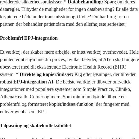
reviderede sikkerhedspraksisser. *
Databehandling:
Spørg om deres
dataregler. Tilbyder de muligheder for ingen databevaring? Er alle data
krypterede både under transmission og i hvile? Du har brug for en
partner, der behandler patientdata med den allerhøjeste seriøsitet.
Problemfri EPJ-integration
Et værktøj, der skaber mere arbejde, er intet værktøj overhovedet. Hele
pointen er at strømline din proces, hvilket betyder, at AI'en skal fungere
ubesværet med dit eksisterende Electronic Health Record (EHR)
system. *
Direkte og kopier/indsæt:
Kig efter løsninger, der tilbyder
robust
EPJ-integration AI
. De bedste værktøjer tilbyder one-click
integrationer med populære systemer som Simple Practice, Cliniko,
AthenaHealth, Cerner og mere. Som minimum bør de tilbyde en
problemfri og formateret kopier/indsæt-funktion, der fungerer med
enhver webbaseret EPJ.
Tilpasning og skabelonfleksibilitet