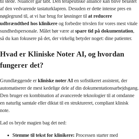
til stede. Nuancer går tabt. Den terapeutiske alliance kan blive belastet
af den vedvarende tastaturklapren. Desuden er dette intense pres en
nøglegrund til, at vi har brug for løsninger til
at reducere
udbrændthed hos klinikere
og forbedre trivslen for vores mest vitale
sundhedspersonale. Målet bør være at
spare tid på dokumentation
,
så du kan fokusere på det, der virkelig betyder noget: dine patienter.
Hvad er Kliniske Noter AI, og hvordan
fungerer det?
Grundlæggende er
kliniske noter AI
en sofistikeret assistent, der
automatiserer de mest kedelige dele af din dokumentationsarbejdsgang.
Den bruger en kombination af avancerede teknologier til at omdanne
en naturlig samtale eller diktat til en struktureret, compliant klinisk
note.
Lad os bryde magien bag det ned:
Stemme til tekst for klinikere:
Processen starter med