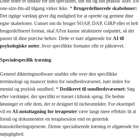
Dine noter er unikke for din specialitet, din stil og din praksis' krav. En
one-size-fits-all tilgang virker ikke. *
Brugerdefinerede skabeloner:
Det rigtige værktøj giver dig mulighed for at oprette og gemme dine
egne skabeloner. Uanset om du bruger SOAP, DAP, GIRP eller et helt
brugerdefineret format, skal AI'en kunne strukturere outputtet, så det
passer til dine præcise behov. Dette er især afgørende for
AI til
psykologiske noter
, hvor specifikke formater ofte er påkrævet.
Specialespecifik træning
Generel dikteringssoftware snubler ofte over den specifikke
terminologi og nuancer inden for sundhedsvæsenet, især inden for
mental og psykisk sundhed. *
Dedikeret til sundhedsvæsenet:
Søg
efter værktøjer, der specifikt er trænet i klinisk sprog. De bedste
løsninger er ofte dem, der er designet til nicheområder. For eksempel
vil en
AI-notattagning for terapeuter
være langt mere effektiv til at
forstå og dokumentere en terapisession end en generisk
transskriberingstjeneste. Denne specialiserede træning er afgørende for
nøjagtighed.