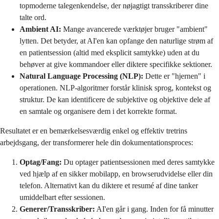
topmoderne talegenkendelse, der nøjagtigt transskriberer dine
talte ord.
Ambient AI:
Mange avancerede værktøjer bruger "ambient"
lytten. Det betyder, at AI'en kan opfange den naturlige strøm af
en patientsession (altid med eksplicit samtykke) uden at du
behøver at give kommandoer eller diktere specifikke sektioner.
Natural Language Processing (NLP):
Dette er "hjernen" i
operationen. NLP-algoritmer forstår klinisk sprog, kontekst og
struktur. De kan identificere de subjektive og objektive dele af
en samtale og organisere dem i det korrekte format.
Resultatet er en bemærkelsesværdig enkel og effektiv tretrins
arbejdsgang, der transformerer hele din dokumentationsproces:
Optag/Fang:
Du optager patientsessionen med deres samtykke
ved hjælp af en sikker mobilapp, en browserudvidelse eller din
telefon. Alternativt kan du diktere et resumé af dine tanker
umiddelbart efter sessionen.
Generer/Transskriber:
AI'en går i gang. Inden for få minutter