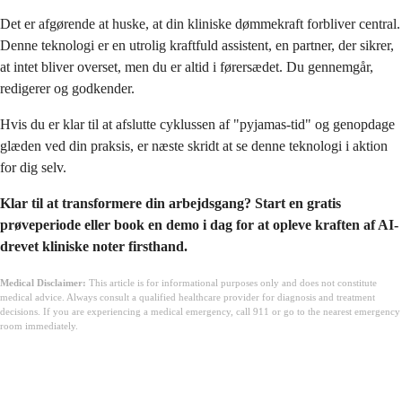
Det er afgørende at huske, at din kliniske dømmekraft forbliver central.
Denne teknologi er en utrolig kraftfuld assistent, en partner, der sikrer,
at intet bliver overset, men du er altid i førersædet. Du gennemgår,
redigerer og godkender.
Hvis du er klar til at afslutte cyklussen af "pyjamas-tid" og genopdage
glæden ved din praksis, er næste skridt at se denne teknologi i aktion
for dig selv.
Klar til at transformere din arbejdsgang? Start en gratis
prøveperiode eller book en demo i dag for at opleve kraften af AI-
drevet kliniske noter firsthand.
Medical Disclaimer:
This article is for informational purposes only and does not constitute
medical advice. Always consult a qualified healthcare provider for diagnosis and treatment
decisions. If you are experiencing a medical emergency, call 911 or go to the nearest emergency
room immediately.