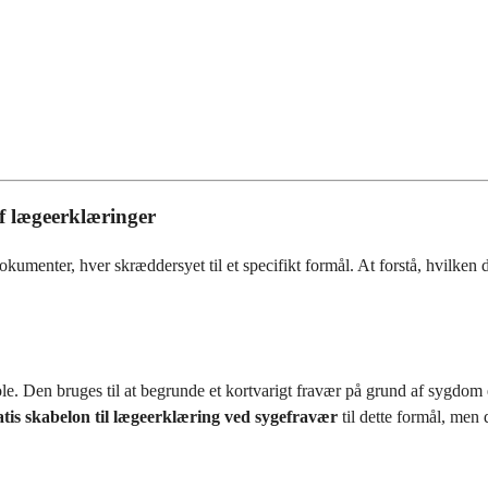
af lægeerklæringer
menter, hver skræddersyet til et specifikt formål. At forstå, hvilken du 
ole. Den bruges til at begrunde et kortvarigt fravær på grund af sygdom 
atis skabelon til lægeerklæring ved sygefravær
til dette formål, men 