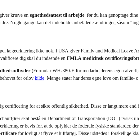
sgiver kræve en
egnethedsattest til arbejde
, før du kan genoptage dine 
r andre. Nogle gange kan det indeholde anbefalede ændringer, såsom “ingen
 simpel lægeerklæring ikke nok. I USA giver Family and Medical Leave 
kvalificere dig skal du indsende en
FMLA medicinsk certificeringsfo
undhedsudbyder
(Formular WH-380-E for medarbejderens egen alvorlige
 behovet for orlov
kilde
. Mange stater har deres egne love om familie- 
 certificering for at sikre offentlig sikkerhed. Disse er langt mere end
chauffører skal bestå en Department of Transportation (DOT) fysisk und
ing er bevis for, at de opfylder de føderale fysiske standarder, der 
tificate
for lovligt at flyve et luftfartøj. Disse udstedes i forskellige