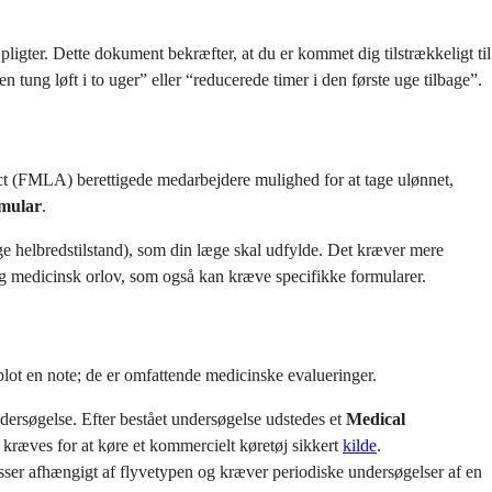
pligter. Dette dokument bekræfter, at du er kommet dig tilstrækkeligt til
 tung løft i to uger” eller “reducerede timer i den første uge tilbage”.
Act (FMLA) berettigede medarbejdere mulighed for at tage ulønnet,
rmular
.
 helbredstilstand), som din læge skal udfylde. Det kræver mere
og medicinsk orlov, som også kan kræve specifikke formularer.
 blot en note; de er omfattende medicinske evalueringer.
ersøgelse. Efter bestået undersøgelse udstedes et
Medical
kræves for at køre et kommercielt køretøj sikkert
kilde
.
 klasser afhængigt af flyvetypen og kræver periodiske undersøgelser af en