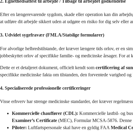
2. Egnethedsattest til arbejde / Tilbage til arbejdet godkendelse
Efter en længerevarende sygdom, skade eller operation kan din arbejd
at udføre dit arbejde sikkert uden at udgøre en risiko for dig selv elle
3. Udvidet sygefravær (FMLA/Statslige formularer)
For alvorlige helbredstilstande, der kræver længere tids orlov, er en
jobbeskyttet orlov af specifikke familie- og medicinske årsager. For at 
Dette er et detaljeret dokument, officielt kendt som
certificering af s
specifikke medicinske fakta om tilstanden, den forventede varighed og
4. Specialiserede professionelle certificeringer
Visse erhverv har strenge medicinske standarder, der kræver regelmæssig
Kommercielle chauffører (CDL):
Kommercielle lastbil- og bus
Examiner’s Certificate
(MEC), Formular MCSA-5876. Denne erklær
Piloter:
Luftfartspersonale skal have en gyldig FAA
Medical Cer