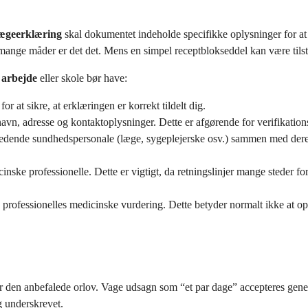
 lægeerklæring
skal dokumentet indeholde specifikke oplysninger for at si
 mange måder er det det. Mens en simpel receptblokseddel kan være tilst
 arbejde
eller skole bør have:
or at sikre, at erklæringen er korrekt tildelt dig.
avn, adresse og kontaktoplysninger. Dette er afgørende for verifikation
dende sundhedspersonale (læge, sygeplejerske osv.) sammen med deres l
ske professionelle. Dette er vigtigt, da retningslinjer mange steder for
professionelles medicinske vurdering. Dette betyder normalt ikke at oply
or den anbefalede orlov. Vage udsagn som “et par dage” accepteres gener
g underskrevet.