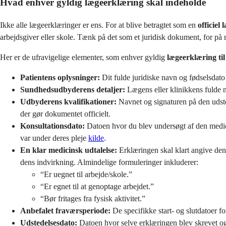
Hvad enhver gyldig lægeerklæring skal indeholde
Ikke alle lægeerklæringer er ens. For at blive betragtet som en
officiel
arbejdsgiver eller skole. Tænk på det som et juridisk dokument, for på
Her er de ufravigelige elementer, som enhver gyldig
lægeerklæring til
Patientens oplysninger:
Dit fulde juridiske navn og fødselsdato f
Sundhedsudbyderens detaljer:
Lægens eller klinikkens fulde n
Udbyderens kvalifikationer:
Navnet og signaturen på den udste
der gør dokumentet officielt.
Konsultationsdato:
Datoen hvor du blev undersøgt af den medicin
var under deres pleje
kilde
.
En klar medicinsk udtalelse:
Erklæringen skal klart angive den 
dens indvirkning. Almindelige formuleringer inkluderer:
“Er uegnet til arbejde/skole.”
“Er egnet til at genoptage arbejdet.”
“Bør fritages fra fysisk aktivitet.”
Anbefalet fraværsperiode:
De specifikke start- og slutdatoer f
Udstedelsesdato:
Datoen hvor selve erklæringen blev skrevet o