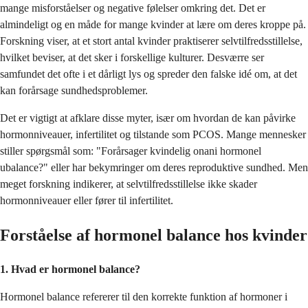
mange misforståelser og negative følelser omkring det. Det er
almindeligt og en måde for mange kvinder at lære om deres kroppe på.
Forskning viser, at et stort antal kvinder praktiserer selvtilfredsstillelse,
hvilket beviser, at det sker i forskellige kulturer. Desværre ser
samfundet det ofte i et dårligt lys og spreder den falske idé om, at det
kan forårsage sundhedsproblemer.
Det er vigtigt at afklare disse myter, især om hvordan de kan påvirke
hormonniveauer, infertilitet og tilstande som PCOS. Mange mennesker
stiller spørgsmål som: "Forårsager kvindelig onani hormonel
ubalance?" eller har bekymringer om deres reproduktive sundhed. Men
meget forskning indikerer, at selvtilfredsstillelse ikke skader
hormonniveauer eller fører til infertilitet.
Forståelse af hormonel balance hos kvinder
1. Hvad er hormonel balance?
Hormonel balance refererer til den korrekte funktion af hormoner i