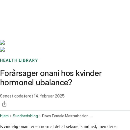
Benchmarks
Stories
FAQ
Sign up / Log in
HEALTH LIBRARY
Forårsager onani hos kvinder
hormonel ubalance?
Senest opdateret
14. februar 2025
Hjem
Sundhedsblog
Does Female Masturbation Cause Hormonal Imbalance
Kvindelig onani er en normal del af seksuel sundhed, men der er