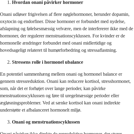
Hvordan onani påvirker hormoner
Onani udløser frigivelsen af flere nøglehormoner, herunder dopamin,
oxytocin og endorfiner. Disse hormoner er forbundet med nydelse,
afslapning og følelsesmæssig velvære, men de interfererer ikke med de
hormoner, der regulerer menstruationscyklussen. For kvinder er de
hormonelle ændringer forbundet med onani midlertidige og
hovedsageligt relateret til humørforbedring og stressaflastning.
Stressens rolle i hormonel ubalance
En potentiel sammenhæng mellem onani og hormonel balance er
gennem stressreduktion. Onani kan reducere kortisol, stresshormonet,
som, når det er forhøjet over lange perioder, kan påvirke
menstruationscyklussen og føre til uregelmæssige perioder eller
ægløsningsproblemer. Ved at sænke kortisol kan onani indirekte
understøtte et afbalanceret hormonelt miljø.
Onani og menstruationscyklussen
Onani påvirker ikke direkte de reproduktive hormoner, der styrer