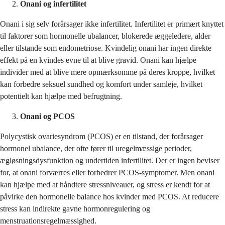
Onani og infertilitet
Onani i sig selv forårsager ikke infertilitet. Infertilitet er primært knyttet
til faktorer som hormonelle ubalancer, blokerede æggeledere, alder
eller tilstande som endometriose. Kvindelig onani har ingen direkte
effekt på en kvindes evne til at blive gravid. Onani kan hjælpe
individer med at blive mere opmærksomme på deres kroppe, hvilket
kan forbedre seksuel sundhed og komfort under samleje, hvilket
potentielt kan hjælpe med befrugtning.
Onani og PCOS
Polycystisk ovariesyndrom (PCOS) er en tilstand, der forårsager
hormonel ubalance, der ofte fører til uregelmæssige perioder,
ægløsningsdysfunktion og undertiden infertilitet. Der er ingen beviser
for, at onani forværres eller forbedrer PCOS-symptomer. Men onani
kan hjælpe med at håndtere stressniveauer, og stress er kendt for at
påvirke den hormonelle balance hos kvinder med PCOS. At reducere
stress kan indirekte gavne hormonregulering og
menstruationsregelmæssighed.