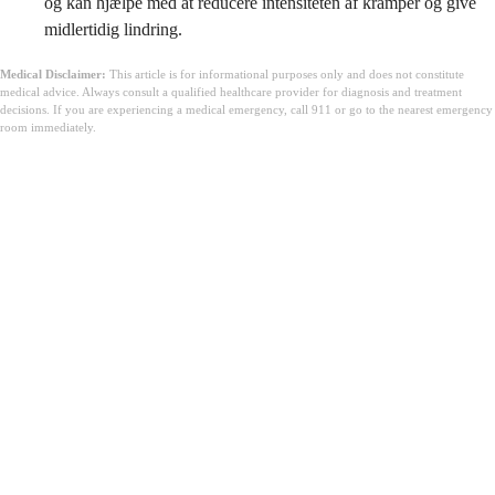
og kan hjælpe med at reducere intensiteten af kramper og give
midlertidig lindring.
Medical Disclaimer:
This article is for informational purposes only and does not constitute
medical advice. Always consult a qualified healthcare provider for diagnosis and treatment
decisions. If you are experiencing a medical emergency, call 911 or go to the nearest emergency
room immediately.