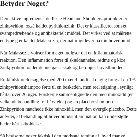
Betyder Noget?
Den aktive ingrediens i de fleste Head and Shoulders-produkter er
zinkpyrition, også kaldet pyrithionzink. Det er klassificeret som et
svampedræbende og antibakterielt middel. Det virker ved at målrette
en type gær kaldet Malassezia, der naturligt lever på din hovedbund.
Når Malassezia vokser for meget, udløser det en inflammatorisk
reaktion. Den inflammation fører til skældannelse, rødme og kløe.
Zinkpyrition holder denne gær i skak og beroliger hovedbunden.
En klinisk undersøgelse med 200 mænd fandt, at daglig brug af en 1%
zinkpyritionshampoo førte til en beskeden, men reel stigning i synligt
hårtal over 26 uger. Forskerne sammenlignede den med minoxidil (en
velkendt behandling for hårvækst) og en placebo shampoo.
Zinkpyrition matchede ikke minoxidil, men den overgik placebo. Dette
antyder, at behandling af hovedbundsinflammation kan understøtte
bedre hårfastholdelse.
Så beviserne peger faktisk i den modsatte retning af, hvad mange