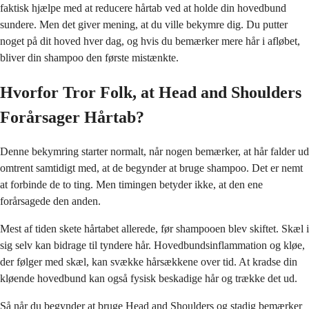
faktisk hjælpe med at reducere hårtab ved at holde din hovedbund
sundere. Men det giver mening, at du ville bekymre dig. Du putter
noget på dit hoved hver dag, og hvis du bemærker mere hår i afløbet,
bliver din shampoo den første mistænkte.
Hvorfor Tror Folk, at Head and Shoulders
Forårsager Hårtab?
Denne bekymring starter normalt, når nogen bemærker, at hår falder ud
omtrent samtidigt med, at de begynder at bruge shampoo. Det er nemt
at forbinde de to ting. Men timingen betyder ikke, at den ene
forårsagede den anden.
Mest af tiden skete hårtabet allerede, før shampooen blev skiftet. Skæl i
sig selv kan bidrage til tyndere hår. Hovedbundsinflammation og kløe,
der følger med skæl, kan svække hårsækkene over tid. At kradse din
kløende hovedbund kan også fysisk beskadige hår og trække det ud.
Så når du begynder at bruge Head and Shoulders og stadig bemærker