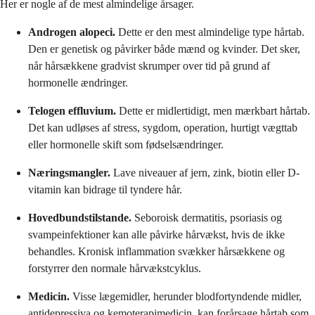
Her er nogle af de mest almindelige årsager.
Androgen alopeci.
Dette er den mest almindelige type hårtab.
Den er genetisk og påvirker både mænd og kvinder. Det sker,
når hårsækkene gradvist skrumper over tid på grund af
hormonelle ændringer.
Telogen effluvium.
Dette er midlertidigt, men mærkbart hårtab.
Det kan udløses af stress, sygdom, operation, hurtigt vægttab
eller hormonelle skift som fødselsændringer.
Næringsmangler.
Lave niveauer af jern, zink, biotin eller D-
vitamin kan bidrage til tyndere hår.
Hovedbundstilstande.
Seboroisk dermatitis, psoriasis og
svampeinfektioner kan alle påvirke hårvækst, hvis de ikke
behandles. Kronisk inflammation svækker hårsækkene og
forstyrrer den normale hårvækstcyklus.
Medicin.
Visse lægemidler, herunder blodfortyndende midler,
antidepressiva og kemoterapimedicin, kan forårsage hårtab som