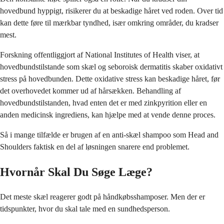
hovedbund hyppigt, risikerer du at beskadige håret ved roden. Over tid
kan dette føre til mærkbar tyndhed, især omkring områder, du kradser
mest.
Forskning offentliggjort af National Institutes of Health viser, at
hovedbundstilstande som skæl og seboroisk dermatitis skaber oxidativt
stress på hovedbunden. Dette oxidative stress kan beskadige håret, før
det overhovedet kommer ud af hårsækken. Behandling af
hovedbundstilstanden, hvad enten det er med zinkpyrition eller en
anden medicinsk ingrediens, kan hjælpe med at vende denne proces.
Så i mange tilfælde er brugen af en anti-skæl shampoo som Head and
Shoulders faktisk en del af løsningen snarere end problemet.
Hvornår Skal Du Søge Læge?
Det meste skæl reagerer godt på håndkøbsshamposer. Men der er
tidspunkter, hvor du skal tale med en sundhedsperson.