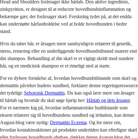
Head and Shoulders forårsager ikke hårtab. Den aktive ingrediens,
zinkpyrition, er designet til at reducere hovedbundsinflammation og
bekæmpe gær, der forårsager skæl. Forskning tyder på, at det endda
kan understøtte hårfastholdelse ved at holde hovedbunden i bedre
stand.
Hvis du taber hår, er årsagen mere sandsynligvis relateret til genetik,
stress, ernæring eller en underliggende hovedbundstilstand snarere end
din shampoo. Behandling af din skæl er et vigtigt skridt mod sundere
hår, og en medicinsk shampoo er et rimeligt sted at starte.
For en dybere forståelse af, hvordan hovedbundstilstande som skæl og
dermatitis påvirker hudens sundhed, forklarer denne regeringsressource
det tydeligt:
Seboroisk Dermatitis
. Du kan også lære mere om årsager
til hårtab og hvornår du skal søge hjælp her:
Hårtab og dets årsager
.
For et nærmere kig på, hvordan inflammatoriske hudtilstande som
eksem relaterer sig til hovedbundens sundhed og irritation, kan denne
August-blog være nyttig:
Dermatitis Eczema
. Og for mere om,
hvordan kontaktreaktioner på produkter undertiden kan efterligne skæl
eller forårsage hovedbunds ubehag, dækker denne August-blog det