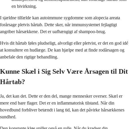
en bivirkning.
I sjældne tilfælde kan autoimmune sygdomme som alopecia areata
forårsage pletvis hårtab. Dette sker, når immunsystemet fejlagtigt
angriber hårsækkene. Det er uafhængigt af shampoo-brug.
Hvis dit hårtab føles pludseligt, alvorligt eller pletvist, er det en god idé
at konsultere en hudlæge. De kan hjælpe med at finde rodårsagen og
anbefale den rigtige behandling.
Kunne Skæl i Sig Selv Være Årsagen til Dit
Hårtab?
Ja, det kan det. Dette er den del, mange mennesker overser. Skæl er
mere end bare flager. Det er en inflammatorisk tilstand. Når din
hovedbund forbliver betændt i lang tid, kan det påvirke hårsækkenes
sundhed.
Den konstante kløe spiller også en rolle. Når du kradser din