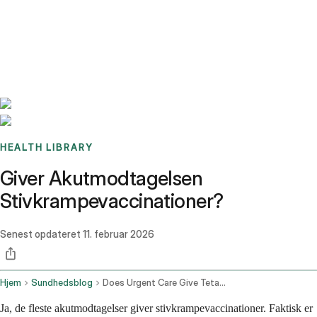
Benchmarks
Stories
FAQ
Sign up / Log in
HEALTH LIBRARY
Giver Akutmodtagelsen
Stivkrampevaccinationer?
Senest opdateret
11. februar 2026
Hjem
Sundhedsblog
Does Urgent Care Give Tetanus Shots
Ja, de fleste akutmodtagelser giver stivkrampevaccinationer. Faktisk er