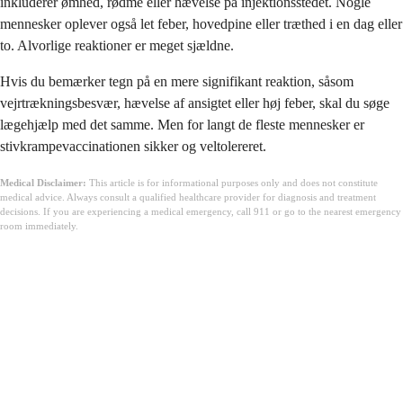
inkluderer ømhed, rødme eller hævelse på injektionsstedet. Nogle
mennesker oplever også let feber, hovedpine eller træthed i en dag eller
to. Alvorlige reaktioner er meget sjældne.
Hvis du bemærker tegn på en mere signifikant reaktion, såsom
vejrtrækningsbesvær, hævelse af ansigtet eller høj feber, skal du søge
lægehjælp med det samme. Men for langt de fleste mennesker er
stivkrampevaccinationen sikker og veltolereret.
Medical Disclaimer:
This article is for informational purposes only and does not constitute
medical advice. Always consult a qualified healthcare provider for diagnosis and treatment
decisions. If you are experiencing a medical emergency, call 911 or go to the nearest emergency
room immediately.