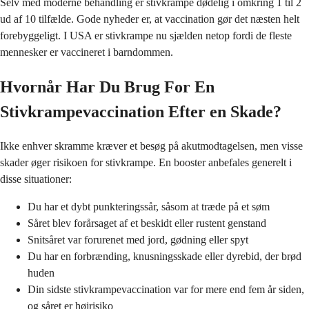
Selv med moderne behandling er stivkrampe dødelig i omkring 1 til 2
ud af 10 tilfælde. Gode nyheder er, at vaccination gør det næsten helt
forebyggeligt. I USA er stivkrampe nu sjælden netop fordi de fleste
mennesker er vaccineret i barndommen.
Hvornår Har Du Brug For En
Stivkrampevaccination Efter en Skade?
Ikke enhver skramme kræver et besøg på akutmodtagelsen, men visse
skader øger risikoen for stivkrampe. En booster anbefales generelt i
disse situationer:
Du har et dybt punkteringssår, såsom at træde på et søm
Såret blev forårsaget af et beskidt eller rustent genstand
Snitsåret var forurenet med jord, gødning eller spyt
Du har en forbrænding, knusningsskade eller dyrebid, der brød
huden
Din sidste stivkrampevaccination var for mere end fem år siden,
og såret er højrisiko