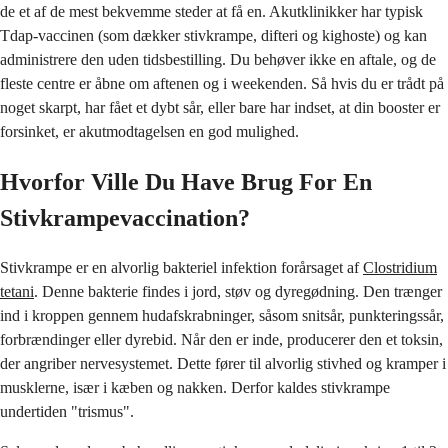
de et af de mest bekvemme steder at få en. Akutklinikker har typisk
Tdap-vaccinen (som dækker stivkrampe, difteri og kighoste) og kan
administrere den uden tidsbestilling. Du behøver ikke en aftale, og de
fleste centre er åbne om aftenen og i weekenden. Så hvis du er trådt på
noget skarpt, har fået et dybt sår, eller bare har indset, at din booster er
forsinket, er akutmodtagelsen en god mulighed.
Hvorfor Ville Du Have Brug For En
Stivkrampevaccination?
Stivkrampe er en alvorlig bakteriel infektion forårsaget af
Clostridium
tetani
. Denne bakterie findes i jord, støv og dyregødning. Den trænger
ind i kroppen gennem hudafskrabninger, såsom snitsår, punkteringssår,
forbrændinger eller dyrebid. Når den er inde, producerer den et toksin,
der angriber nervesystemet. Dette fører til alvorlig stivhed og kramper i
musklerne, især i kæben og nakken. Derfor kaldes stivkrampe
undertiden "trismus".