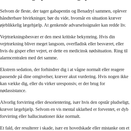
Selvom de fleste, der tager gabapentin og Benadryl sammen, oplever
håndterbare bivirkninger, bør du vide, hvornår en situation kræver
øjeblikkelig lægehjælp. At genkende advarselssignaler kan redde liv.
Vejrtrækningsbesvær er den mest kritiske bekymring. Hvis din
vejrtrækning bliver meget langsom, overfladisk eller besværet, eller
hvis du gisper efter vejret, er dette en medicinsk nødsituation. Ring til
alarmcentralen med det samme.
Ekstrem sedation, der forhindrer dig i at vågne normalt eller reagere
passende på dine omgivelser, kræver akut vurdering. Hvis nogen ikke
kan vække dig, eller du virker uresponsiv, er der brug for
nødassistance.
Alvorlig forvirring eller desorientering, især hvis den opstår pludseligt,
kræver lægehjælp. Selvom en vis mental uklarhed er forventet, er dyb
forvirring eller hallucinationer ikke normalt.
Et fald, der resulterer i skade, især en hovedskade eller mistanke om et