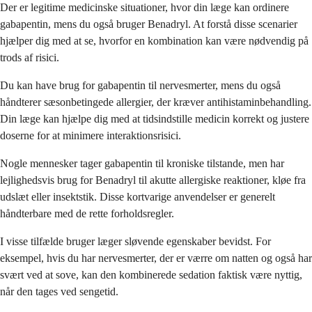
Der er legitime medicinske situationer, hvor din læge kan ordinere
gabapentin, mens du også bruger Benadryl. At forstå disse scenarier
hjælper dig med at se, hvorfor en kombination kan være nødvendig på
trods af risici.
Du kan have brug for gabapentin til nervesmerter, mens du også
håndterer sæsonbetingede allergier, der kræver antihistaminbehandling.
Din læge kan hjælpe dig med at tidsindstille medicin korrekt og justere
doserne for at minimere interaktionsrisici.
Nogle mennesker tager gabapentin til kroniske tilstande, men har
lejlighedsvis brug for Benadryl til akutte allergiske reaktioner, kløe fra
udslæt eller insektstik. Disse kortvarige anvendelser er generelt
håndterbare med de rette forholdsregler.
I visse tilfælde bruger læger sløvende egenskaber bevidst. For
eksempel, hvis du har nervesmerter, der er værre om natten og også har
svært ved at sove, kan den kombinerede sedation faktisk være nyttig,
når den tages ved sengetid.