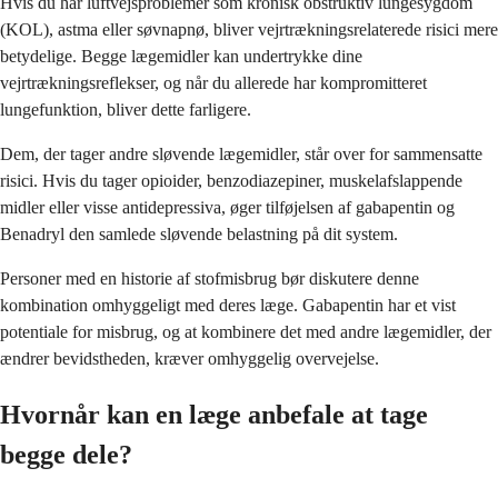
Hvis du har luftvejsproblemer som kronisk obstruktiv lungesygdom
(KOL), astma eller søvnapnø, bliver vejrtrækningsrelaterede risici mere
betydelige. Begge lægemidler kan undertrykke dine
vejrtrækningsreflekser, og når du allerede har kompromitteret
lungefunktion, bliver dette farligere.
Dem, der tager andre sløvende lægemidler, står over for sammensatte
risici. Hvis du tager opioider, benzodiazepiner, muskelafslappende
midler eller visse antidepressiva, øger tilføjelsen af gabapentin og
Benadryl den samlede sløvende belastning på dit system.
Personer med en historie af stofmisbrug bør diskutere denne
kombination omhyggeligt med deres læge. Gabapentin har et vist
potentiale for misbrug, og at kombinere det med andre lægemidler, der
ændrer bevidstheden, kræver omhyggelig overvejelse.
Hvornår kan en læge anbefale at tage
begge dele?