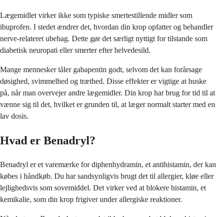
Lægemidlet virker ikke som typiske smertestillende midler som
ibuprofen. I stedet ændrer det, hvordan din krop opfatter og behandler
nerve-relateret ubehag. Dette gør det særligt nyttigt for tilstande som
diabetisk neuropati eller smerter efter helvedesild.
Mange mennesker tåler gabapentin godt, selvom det kan forårsage
døsighed, svimmelhed og træthed. Disse effekter er vigtige at huske
på, når man overvejer andre lægemidler. Din krop har brug for tid til at
vænne sig til det, hvilket er grunden til, at læger normalt starter med en
lav dosis.
Hvad er Benadryl?
Benadryl er et varemærke for diphenhydramin, et antihistamin, der kan
købes i håndkøb. Du har sandsynligvis brugt det til allergier, kløe eller
lejlighedsvis som sovemiddel. Det virker ved at blokere histamin, et
kemikalie, som din krop frigiver under allergiske reaktioner.