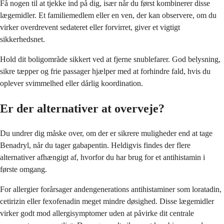
Få nogen til at tjekke ind på dig, især når du først kombinerer disse
lægemidler. Et familiemedlem eller en ven, der kan observere, om du
virker overdrevent sedateret eller forvirret, giver et vigtigt
sikkerhedsnet.
Hold dit boligområde sikkert ved at fjerne snublefarer. God belysning,
sikre tæpper og frie passager hjælper med at forhindre fald, hvis du
oplever svimmelhed eller dårlig koordination.
Er der alternativer at overveje?
Du undrer dig måske over, om der er sikrere muligheder end at tage
Benadryl, når du tager gabapentin. Heldigvis findes der flere
alternativer afhængigt af, hvorfor du har brug for et antihistamin i
første omgang.
For allergier forårsager andengenerations antihistaminer som loratadin,
cetirizin eller fexofenadin meget mindre døsighed. Disse lægemidler
virker godt mod allergisymptomer uden at påvirke dit centrale