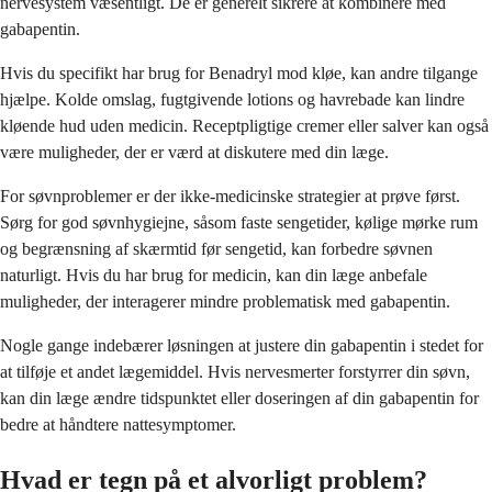
nervesystem væsentligt. De er generelt sikrere at kombinere med
gabapentin.
Hvis du specifikt har brug for Benadryl mod kløe, kan andre tilgange
hjælpe. Kolde omslag, fugtgivende lotions og havrebade kan lindre
kløende hud uden medicin. Receptpligtige cremer eller salver kan også
være muligheder, der er værd at diskutere med din læge.
For søvnproblemer er der ikke-medicinske strategier at prøve først.
Sørg for god søvnhygiejne, såsom faste sengetider, kølige mørke rum
og begrænsning af skærmtid før sengetid, kan forbedre søvnen
naturligt. Hvis du har brug for medicin, kan din læge anbefale
muligheder, der interagerer mindre problematisk med gabapentin.
Nogle gange indebærer løsningen at justere din gabapentin i stedet for
at tilføje et andet lægemiddel. Hvis nervesmerter forstyrrer din søvn,
kan din læge ændre tidspunktet eller doseringen af din gabapentin for
bedre at håndtere nattesymptomer.
Hvad er tegn på et alvorligt problem?