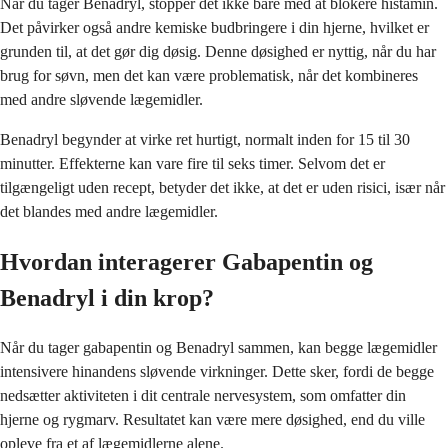
Når du tager Benadryl, stopper det ikke bare med at blokere histamin.
Det påvirker også andre kemiske budbringere i din hjerne, hvilket er
grunden til, at det gør dig døsig. Denne døsighed er nyttig, når du har
brug for søvn, men det kan være problematisk, når det kombineres
med andre sløvende lægemidler.
Benadryl begynder at virke ret hurtigt, normalt inden for 15 til 30
minutter. Effekterne kan vare fire til seks timer. Selvom det er
tilgængeligt uden recept, betyder det ikke, at det er uden risici, især når
det blandes med andre lægemidler.
Hvordan interagerer Gabapentin og
Benadryl i din krop?
Når du tager gabapentin og Benadryl sammen, kan begge lægemidler
intensivere hinandens sløvende virkninger. Dette sker, fordi de begge
nedsætter aktiviteten i dit centrale nervesystem, som omfatter din
hjerne og rygmarv. Resultatet kan være mere døsighed, end du ville
opleve fra et af lægemidlerne alene.