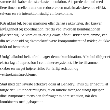
samme tid skaber den stærkeste interaktion. At sprede dem ud med
flere timers mellemrum kan reducere den maksimale sløvende effekt,
selvom en vis interaktion stadig vil forekomme.
Kør aldrig bil, betjen maskiner eller deltag i aktiviteter, der kræver
årvågenhed og koordination, før du ved, hvordan kombinationen
påvirker dig. Selvom du føler dig okay, når du sidder derhjemme, kan
din reaktionstid og dømmekraft være kompromitteret på måder, du ikke
fuldt ud bemærker.
Undgå alkohol helt, når du tager denne kombination. Alkohol tilføjer et
ekstra lag af depression i centralnervesystemet. De tre tilsammen
skaber en meget højere risiko for farlig sedation og
vejrtrækningsproblemer.
Start med den laveste effektive dosis af Benadryl, hvis du er nødt til at
bruge det. Du finder muligvis, at en mindre mængde stadig hjælper
dine symptomer, mens den forårsager mindre sedation, når den
kombineres med gabapentin.