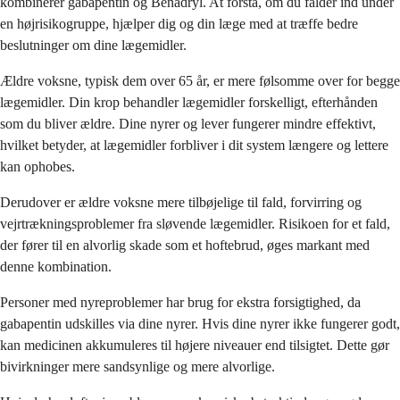
kombinerer gabapentin og Benadryl. At forstå, om du falder ind under
en højrisikogruppe, hjælper dig og din læge med at træffe bedre
beslutninger om dine lægemidler.
Ældre voksne, typisk dem over 65 år, er mere følsomme over for begge
lægemidler. Din krop behandler lægemidler forskelligt, efterhånden
som du bliver ældre. Dine nyrer og lever fungerer mindre effektivt,
hvilket betyder, at lægemidler forbliver i dit system længere og lettere
kan ophobes.
Derudover er ældre voksne mere tilbøjelige til fald, forvirring og
vejrtrækningsproblemer fra sløvende lægemidler. Risikoen for et fald,
der fører til en alvorlig skade som et hoftebrud, øges markant med
denne kombination.
Personer med nyreproblemer har brug for ekstra forsigtighed, da
gabapentin udskilles via dine nyrer. Hvis dine nyrer ikke fungerer godt,
kan medicinen akkumuleres til højere niveauer end tilsigtet. Dette gør
bivirkninger mere sandsynlige og mere alvorlige.