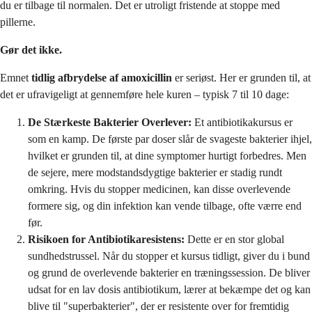
du er tilbage til normalen. Det er utroligt fristende at stoppe med
pillerne.
Gør det ikke.
Emnet
tidlig afbrydelse af amoxicillin
er seriøst. Her er grunden til, at
det er ufravigeligt at gennemføre hele kuren – typisk 7 til 10 dage:
De Stærkeste Bakterier Overlever:
Et antibiotikakursus er
som en kamp. De første par doser slår de svageste bakterier ihjel,
hvilket er grunden til, at dine symptomer hurtigt forbedres. Men
de sejere, mere modstandsdygtige bakterier er stadig rundt
omkring. Hvis du stopper medicinen, kan disse overlevende
formere sig, og din infektion kan vende tilbage, ofte værre end
før.
Risikoen for Antibiotikaresistens:
Dette er en stor global
sundhedstrussel. Når du stopper et kursus tidligt, giver du i bund
og grund de overlevende bakterier en træningssession. De bliver
udsat for en lav dosis antibiotikum, lærer at bekæmpe det og kan
blive til "superbakterier", der er resistente over for fremtidig