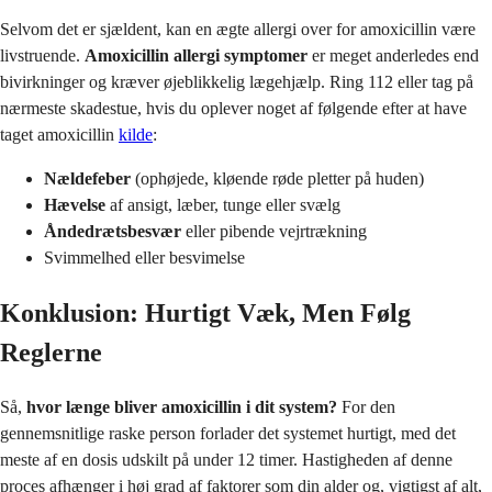
Selvom det er sjældent, kan en ægte allergi over for amoxicillin være
livstruende.
Amoxicillin allergi symptomer
er meget anderledes end
bivirkninger og kræver øjeblikkelig lægehjælp. Ring 112 eller tag på
nærmeste skadestue, hvis du oplever noget af følgende efter at have
taget amoxicillin
kilde
:
Nældefeber
(ophøjede, kløende røde pletter på huden)
Hævelse
af ansigt, læber, tunge eller svælg
Åndedrætsbesvær
eller pibende vejrtrækning
Svimmelhed eller besvimelse
Konklusion: Hurtigt Væk, Men Følg
Reglerne
Så,
hvor længe bliver amoxicillin i dit system?
For den
gennemsnitlige raske person forlader det systemet hurtigt, med det
meste af en dosis udskilt på under 12 timer. Hastigheden af denne
proces afhænger i høj grad af faktorer som din alder og, vigtigst af alt,