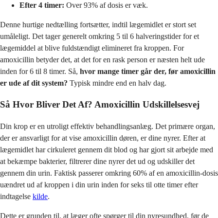
Efter 4 timer:
Over 93% af dosis er væk.
Denne hurtige nedtælling fortsætter, indtil lægemidlet er stort set
umåleligt. Det tager generelt omkring 5 til 6 halveringstider for et
lægemiddel at blive fuldstændigt elimineret fra kroppen. For
amoxicillin betyder det, at det for en rask person er næsten helt ude
inden for 6 til 8 timer. Så,
hvor mange timer går der, før amoxicillin
er ude af dit system?
Typisk mindre end en halv dag.
Så Hvor Bliver Det Af?
Amoxicillin Udskillelsesvej
Din krop er en utroligt effektiv behandlingsanlæg. Det primære organ,
der er ansvarligt for at vise amoxicillin døren, er dine nyrer. Efter at
lægemidlet har cirkuleret gennem dit blod og har gjort sit arbejde med
at bekæmpe bakterier, filtrerer dine nyrer det ud og udskiller det
gennem din urin. Faktisk passerer omkring 60% af en amoxicillin-dosis
uændret ud af kroppen i din urin inden for seks til otte timer efter
indtagelse
kilde
.
Dette er grunden til, at læger ofte spørger til din nyresundhed, før de