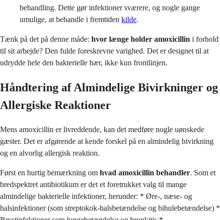
behandling. Dette gør infektioner sværere, og nogle gange
umulige, at behandle i fremtiden
kilde
.
Tænk på det på denne måde:
hvor længe holder amoxicillin
i forhold
til sit arbejde? Den fulde foreskrevne varighed. Det er designet til at
udrydde hele den bakterielle hær, ikke kun frontlinjen.
Håndtering af Almindelige Bivirkninger og
Allergiske Reaktioner
Mens amoxicillin er livreddende, kan det medføre nogle uønskede
gæster. Det er afgørende at kende forskel på en almindelig bivirkning
og en alvorlig allergisk reaktion.
Først en hurtig bemærkning om
hvad amoxicillin behandler
. Som et
bredspektret antibiotikum er det et foretrukket valg til mange
almindelige bakterielle infektioner, herunder: * Øre-, næse- og
halsinfektioner (som streptokok-halsbetændelse og bihulebetændelse) *
Brystinfektioner som lungebetændelse og bronkitis *