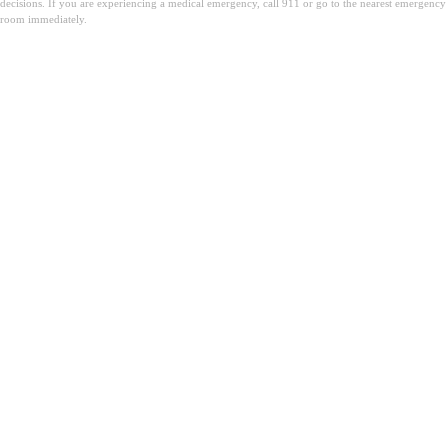
decisions. If you are experiencing a medical emergency, call 911 or go to the nearest emergency
room immediately.