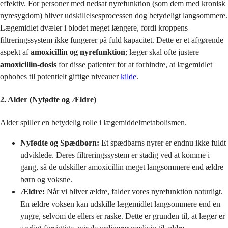
effektiv. For personer med nedsat nyrefunktion (som dem med kronisk
nyresygdom) bliver udskillelsesprocessen dog betydeligt langsommere.
Lægemidlet dvæler i blodet meget længere, fordi kroppens
filtreringssystem ikke fungerer på fuld kapacitet. Dette er et afgørende
aspekt af
amoxicillin og nyrefunktion
; læger skal ofte justere
amoxicillin-dosis
for disse patienter for at forhindre, at lægemidlet
ophobes til potentielt giftige niveauer
kilde
.
2. Alder (Nyfødte og Ældre)
Alder spiller en betydelig rolle i lægemiddelmetabolismen.
Nyfødte og Spædbørn:
Et spædbarns nyrer er endnu ikke fuldt
udviklede. Deres filtreringssystem er stadig ved at komme i
gang, så de udskiller amoxicillin meget langsommere end ældre
børn og voksne.
Ældre:
Når vi bliver ældre, falder vores nyrefunktion naturligt.
En ældre voksen kan udskille lægemidlet langsommere end en
yngre, selvom de ellers er raske. Dette er grunden til, at læger er