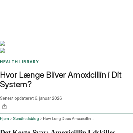
Benchmarks
Stories
FAQ
Sign up / Log in
HEALTH LIBRARY
Hvor Længe Bliver Amoxicillin i Dit
System?
Senest opdateret
6. januar 2026
Hjem
Sundhedsblog
How Long Does Amoxicillin Stay In Your System
Det Korte Svar: Amoxicillin Udskilles