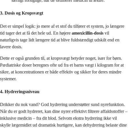
særligt forsigtige, når de ordinerer medicin til ældre.
3. Dosis og Kropsvægt
Det er simpel logik: jo mere af et stof du tilfører et system, jo længere
tid tager det at få det hele ud. En højere
amoxicillin-dosis
vil
naturligvis tage lidt længere tid at blive fuldstændigt udskilt end en
lavere dosis.
Dette er også grunden til, at kropsvægt betyder noget, især for børn.
Pædiatriske doser beregnes ofte ud fra et barns vægt i kilogram for at
sikre, at koncentrationen er både effektiv og sikker for deres mindre
systemer.
4. Hydreringsniveau
Drikker du nok vand? God hydrering understøtter sund nyrefunktion.
Når du er godt hydreret, kan dine nyrer effektivt filtrere affaldsstoffer –
inklusive medicin – fra dit blod. Selvom ekstra hydrering ikke vil
skylle lægemidlet ud dramatisk hurtigere, kan dehydrering belaste dine