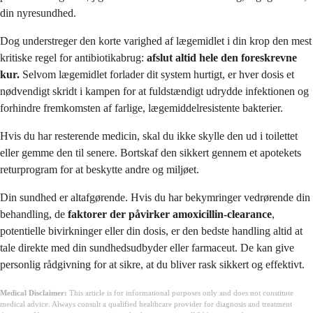
din nyresundhed.
Dog understreger den korte varighed af lægemidlet i din krop den mest
kritiske regel for antibiotikabrug:
afslut altid hele den foreskrevne
kur.
Selvom lægemidlet forlader dit system hurtigt, er hver dosis et
nødvendigt skridt i kampen for at fuldstændigt udrydde infektionen og
forhindre fremkomsten af farlige, lægemiddelresistente bakterier.
Hvis du har resterende medicin, skal du ikke skylle den ud i toilettet
eller gemme den til senere. Bortskaf den sikkert gennem et apotekets
returprogram for at beskytte andre og miljøet.
Din sundhed er altafgørende. Hvis du har bekymringer vedrørende din
behandling, de
faktorer der påvirker amoxicillin-clearance
,
potentielle bivirkninger eller din dosis, er den bedste handling altid at
tale direkte med din sundhedsudbyder eller farmaceut. De kan give
personlig rådgivning for at sikre, at du bliver rask sikkert og effektivt.
Medical Disclaimer:
This article is for informational purposes only and does not constitute
medical advice. Always consult a qualified healthcare provider for diagnosis and treatment