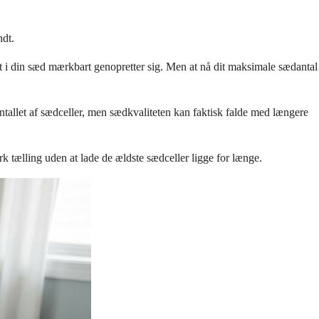
ndt.
auet i din sæd mærkbart genopretter sig. Men at nå dit maksimale sædantal
ntallet af sædceller, men sædkvaliteten kan faktisk falde med længere
ærk tælling uden at lade de ældste sædceller ligge for længe.