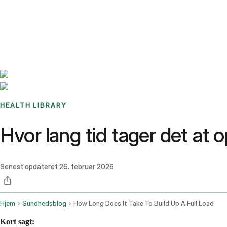
Benchmarks
Stories
FAQ
Sign up / Log in
HEALTH LIBRARY
Hvor lang tid tager det a
Senest opdateret
26. februar 2026
Hjem
Sundhedsblog
How Long Does It Take To Build Up A Full Load
Kort sagt: