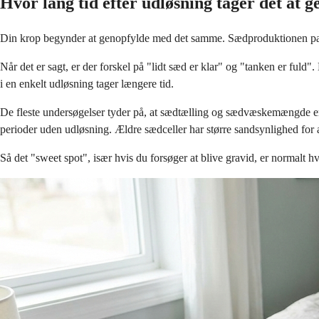
Hvor lang tid efter udløsning tager det at 
Din krop begynder at genopfylde med det samme. Sædproduktionen pauser
Når det er sagt, er der forskel på "lidt sæd er klar" og "tanken er fuld
i en enkelt udløsning tager længere tid.
De fleste undersøgelser tyder på, at sædtælling og sædvæskemængde er h
perioder uden udløsning. Ældre sædceller har større sandsynlighed for 
Så det "sweet spot", især hvis du forsøger at blive gravid, er normalt hve