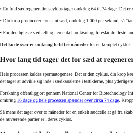
• En fuld sædregenerationscyklus tager omkring 64 til 74 dage. Det er c
• Din krop producerer konstant sæd, omkring 1.000 per sekund, så "tank
• For den højeste sædtælling i en enkelt udløsning, foreslår de fleste
Det korte svar er omkring to til tre måneder
for en komplet cyklus. M
Hvor lang tid tager det for sæd at regenere
Hele processen kaldes spermatogenese. Det er den cyklus, din krop kører
det tager at udvikle sig inde i sædkanalerne i testiklerne, plus yderligere
Forskning offentliggjort gennem National Center for Biotechnology In
omkring
16 dage og hele processen spænder over cirka 74 dage
. Kropp
Så mens det tager over to måneder for en enkelt sædcelle at gå fra skabels
de nuværende partier er i deres cyklus.