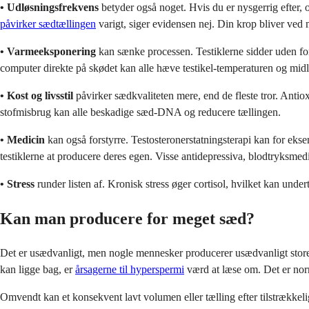
• Udløsningsfrekvens
betyder også noget. Hvis du er nysgerrig efter, 
påvirker sædtællingen
varigt, siger evidensen nej. Din krop bliver ved
• Varmeeksponering
kan sænke processen. Testiklerne sidder uden for
computer direkte på skødet kan alle hæve testikel-temperaturen og mid
• Kost og livsstil
påvirker sædkvaliteten mere, end de fleste tror. Anti
stofmisbrug kan alle beskadige sæd-DNA og reducere tællingen.
• Medicin
kan også forstyrre. Testosteronerstatningsterapi kan for ekse
testiklerne at producere deres egen. Visse antidepressiva, blodtryksme
• Stress
runder listen af. Kronisk stress øger cortisol, hvilket kan und
Kan man producere for meget sæd?
Det er usædvanligt, men nogle mennesker producerer usædvanligt stor
kan ligge bag, er
årsagerne til hyperspermi
værd at læse om. Det er norm
Omvendt kan et konsekvent lavt volumen eller tælling efter tilstrækkeli