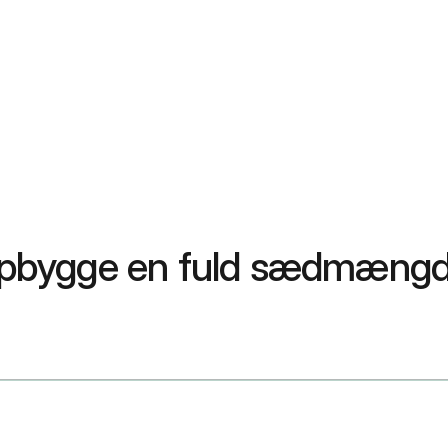
t opbygge en fuld sædmæng