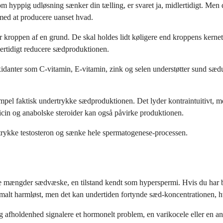
om hyppig udløsning sænker din tælling, er svaret ja, midlertidigt. Men
 med at producere uanset hvad.
 kroppen af en grund. De skal holdes lidt køligere end kroppens kernet
lertidigt reducere sædproduktionen.
oxidanter som C-vitamin, E-vitamin, zink og selen understøtter sund sæ
mpel faktisk undertrykke sædproduktionen. Det lyder kontraintuitivt, men 
dicin og anabolske steroider kan også påvirke produktionen.
ertrykke testosteron og sænke hele spermatogenese-processen.
e mængder sædvæske, en tilstand kendt som hyperspermi. Hvis du har b
alt harmløst, men det kan undertiden fortynde sæd-koncentrationen, hvil
g afholdenhed signalere et hormonelt problem, en varikocele eller en an