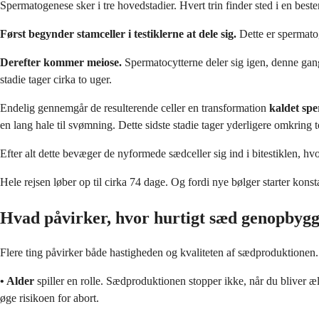
Spermatogenese sker i tre hovedstadier. Hvert trin finder sted i en best
Først begynder stamceller i testiklerne at dele sig.
Dette er spermatog
Derefter kommer meiose.
Spermatocytterne deler sig igen, denne gan
stadie tager cirka to uger.
Endelig gennemgår de resulterende celler en transformation
kaldet sp
en lang hale til svømning. Dette sidste stadie tager yderligere omkring t
Efter alt dette bevæger de nyformede sædceller sig ind i bitestiklen, hvo
Hele rejsen løber op til cirka 74 dage. Og fordi nye bølger starter konst
Hvad påvirker, hvor hurtigt sæd genopbyg
Flere ting påvirker både hastigheden og kvaliteten af sædproduktionen
• Alder
spiller en rolle. Sædproduktionen stopper ikke, når du bliver æ
øge risikoen for abort.