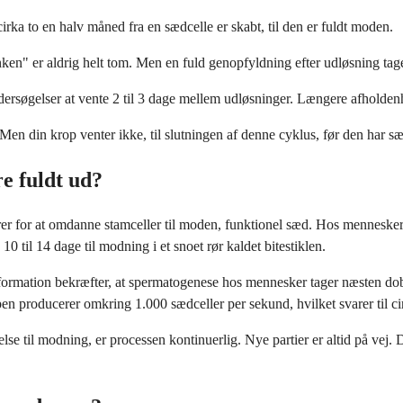
irka to en halv måned fra en sædcelle er skabt, til den er fuldt moden.
en" er aldrig helt tom. Men en fuld genopfyldning efter udløsning tage
 undersøgelser at vente 2 til 3 dage mellem udløsninger. Længere afhol
en din krop venter ikke, til slutningen af denne cyklus, før den har sæd
re fuldt ud?
 for at omdanne stamceller til moden, funktionel sæd. Hos mennesker tag
 10 til 14 dage til modning i et snoet rør kaldet bitestiklen.
formation bekræfter, at spermatogenese hos mennesker tager næsten dob
en producerer omkring 1.000 sædceller per sekund, hvilket svarer til cir
e til modning, er processen kontinuerlig. Nye partier er altid på vej. Det