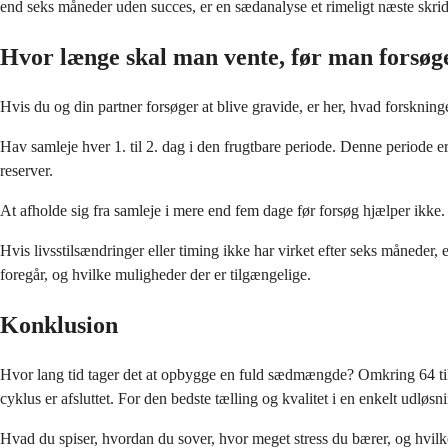
end seks måneder uden succes, er en sædanalyse et rimeligt næste skrid
Hvor længe skal man vente, før man forsøge
Hvis du og din partner forsøger at blive gravide, er her, hvad forskning
Hav samleje hver 1. til 2. dag i den frugtbare periode. Denne periode e
reserver.
At afholde sig fra samleje i mere end fem dage før forsøg hjælper ik
Hvis livsstilsændringer eller timing ikke har virket efter seks måneder, 
foregår, og hvilke muligheder der er tilgængelige.
Konklusion
Hvor lang tid tager det at opbygge en fuld sædmængde? Omkring 64 til 
cyklus er afsluttet. For den bedste tælling og kvalitet i en enkelt udlø
Hvad du spiser, hvordan du sover, hvor meget stress du bærer, og hvilke