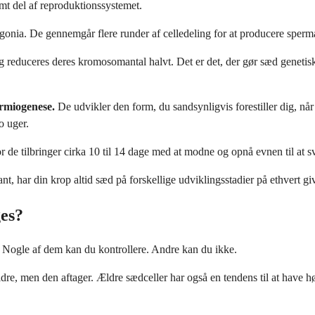
emt del af reproduktionssystemet.
onia. De gennemgår flere runder af celledeling for at producere spermato
g reduceres deres kromosomantal halvt. Det er det, der gør sæd geneti
ermiogenese.
De udvikler den form, du sandsynligvis forestiller dig, nå
o uger.
r de tilbringer cirka 10 til 14 dage med at modne og opnå evnen til at svø
ant, har din krop altid sæd på forskellige udviklingsstadier på ethvert gi
ges?
. Nogle af dem kan du kontrollere. Andre kan du ikke.
ldre, men den aftager. Ældre sædceller har også en tendens til at have h