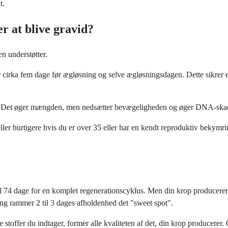
t.
r at blive gravid?
en understøtter.
r cirka fem dage før ægløsning og selve ægløsningsdagen. Dette sikrer e
ke. Det øger mængden, men nedsætter bevægeligheden og øger DNA-skade
eller hurtigere hvis du er over 35 eller har en kendt reproduktiv bekymrin
74 dage for en komplet regenerationscyklus. Men din krop producerer s
sning rammer 2 til 3 dages afholdenhed det "sweet spot".
 stoffer du indtager, former alle kvaliteten af det, din krop producerer