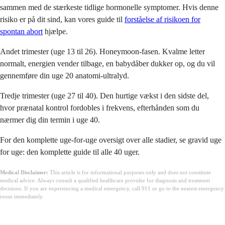
sammen med de stærkeste tidlige hormonelle symptomer. Hvis denne
risiko er på dit sind, kan vores guide til
forståelse af risikoen for
spontan abort
hjælpe.
Andet trimester (uge 13 til 26). Honeymoon-fasen. Kvalme letter
normalt, energien vender tilbage, en babydåber dukker op, og du vil
gennemføre din uge 20 anatomi-ultralyd.
Tredje trimester (uge 27 til 40). Den hurtige vækst i den sidste del,
hvor prænatal kontrol fordobles i frekvens, efterhånden som du
nærmer dig din termin i uge 40.
For den komplette uge-for-uge oversigt over alle stadier, se gravid uge
for uge: den komplette guide til alle 40 uger.
Medical Disclaimer:
This article is for informational purposes only and does not constitute
medical advice. Always consult a qualified healthcare provider for diagnosis and treatment
decisions. If you are experiencing a medical emergency, call 911 or go to the nearest emergency
room immediately.