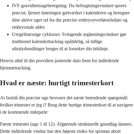
IVF-graviditetsugeberegning. Da befrugtningsvinduet spores
præcist, fjerner dateringen gætværket i kalenderen og beregner
dine aktive uger ud fra din præcise embryooverførselsdato og
embryonale alder.
Uregelmæssige cyklusser. Svingende ægløsningsvinduer gør
traditionel kalendertracking upålidelig, så tidlige
ultralydsmålinger bruges til at forankre din tidslinje.
Henvis altid til din providers justerede dato frem for indledende
hjemmetracking.
Hvad er næste: hurtigt trimesterkort
At fastslå din præcise uge besvarer det næste brændende spørgsmål:
hvilket trimester er jeg i? Brug dette hurtige trimesterkort til at navigere
i de kommende milepæle:
Første trimester (uge 1 til 12). Afgørende strukturelle grundlag dannes.
Dette indledende vindue har den højeste risiko for spontan abort