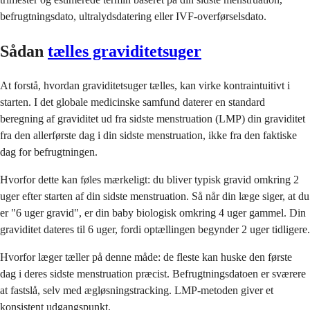
befrugtningsdato, ultralydsdatering eller IVF-overførselsdato.
Sådan
tælles graviditetsuger
At forstå, hvordan graviditetsuger tælles, kan virke kontraintuitivt i
starten. I det globale medicinske samfund daterer en standard
beregning af graviditet ud fra sidste menstruation (LMP) din graviditet
fra den allerførste dag i din sidste menstruation, ikke fra den faktiske
dag for befrugtningen.
Hvorfor dette kan føles mærkeligt: du bliver typisk gravid omkring 2
uger efter starten af din sidste menstruation. Så når din læge siger, at du
er "6 uger gravid", er din baby biologisk omkring 4 uger gammel. Din
graviditet dateres til 6 uger, fordi optællingen begynder 2 uger tidligere.
Hvorfor læger tæller på denne måde: de fleste kan huske den første
dag i deres sidste menstruation præcist. Befrugtningsdatoen er sværere
at fastslå, selv med ægløsningstracking. LMP-metoden giver et
konsistent udgangspunkt.