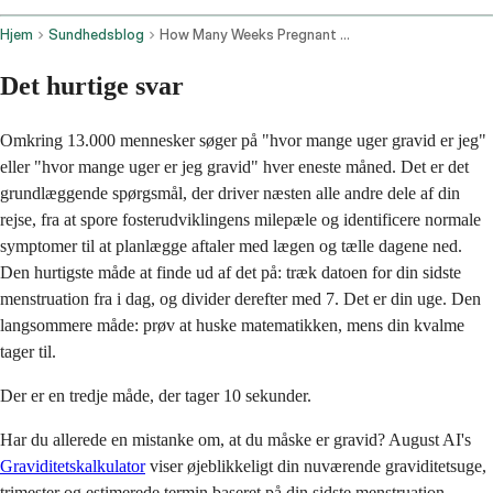
Hjem
Sundhedsblog
How Many Weeks Pregnant Am I Calculate Your Week Due Date In 30 Seconds
Det hurtige svar
Omkring 13.000 mennesker søger på "hvor mange uger gravid er jeg"
eller "hvor mange uger er jeg gravid" hver eneste måned. Det er det
grundlæggende spørgsmål, der driver næsten alle andre dele af din
rejse, fra at spore fosterudviklingens milepæle og identificere normale
symptomer til at planlægge aftaler med lægen og tælle dagene ned.
Den hurtigste måde at finde ud af det på: træk datoen for din sidste
menstruation fra i dag, og divider derefter med 7. Det er din uge. Den
langsommere måde: prøv at huske matematikken, mens din kvalme
tager til.
Der er en tredje måde, der tager 10 sekunder.
Har du allerede en mistanke om, at du måske er gravid? August AI's
Graviditetskalkulator
viser øjeblikkeligt din nuværende graviditetsuge,
trimester og estimerede termin baseret på din sidste menstruation,