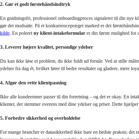
2. Gør et godt førstehåndsindtryk
En gnidningsfri, professionel onboardingproces signalerer til din nye kli
gør det modsatte. På et konkurrencepræget marked er det førstehåndsin
kilde
. En poleret
ny klient-intakeformular
er din første mulighed for 
3. Leverer højere kvalitet, personlige ydelser
Du kan ikke løse et problem, du ikke fuldt ud forstår. Ved at stille mål
ydelser fra dag ét, hvilket fører til bedre resultater og gladere, mere loy
4. Afgør den rette klientpasning
Ikke alle kundeemner passer til din forretning – og det er okay. En int
klienter, der stemmer overens med dine ydelser og priser. Dette hjælpe
5. Forbedre sikkerhed og overholdelse
For mange brancher er datasikkerhed ikke bare en bedste praksis; det er