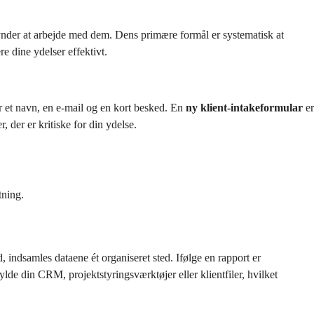
ynder at arbejde med dem. Dens primære formål er systematisk at
e dine ydelser effektivt.
r et navn, en e-mail og en kort besked. En
ny klient-intakeformular
er
der er kritiske for din ydelse.
tning.
d, indsamles dataene ét organiseret sted. Ifølge en rapport er
lde din CRM, projektstyringsværktøjer eller klientfiler, hvilket