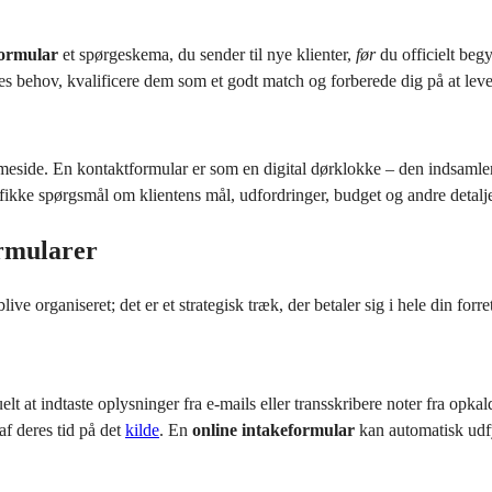
formular
et spørgeskema, du sender til nye klienter,
før
du officielt beg
res behov, kvalificere dem som et godt match og forberede dig på at lever
emmeside. En kontaktformular er som en digital dørklokke – den indsamle
ke spørgsmål om klientens mål, udfordringer, budget og andre detaljer, 
ormularer
e organiseret; det er et strategisk træk, der betaler sig i hele din forre
lt at indtaste oplysninger fra e-mails eller transskribere noter fra opkal
af deres tid på det
kilde
. En
online intakeformular
kan automatisk udfy