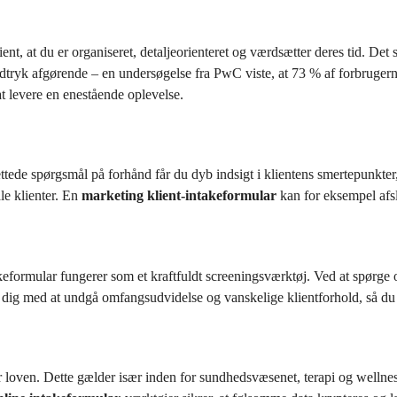
ent, at du er organiseret, detaljeorienteret og værdsætter deres tid. Det 
dtryk afgørende – en undersøgelse fra PwC viste, at 73 % af forbruger
at levere en enestående oplevelse.
rettede spørgsmål på forhånd får du dyb indsigt i klientens smertepunkte
ale klienter. En
marketing klient-intakeformular
kan for eksempel afsl
akeformular fungerer som et kraftfuldt screeningsværktøj. Ved at spørge 
r dig med at undgå omfangsudvidelse og vanskelige klientforhold, så du 
 loven. Dette gælder især inden for sundhedsvæsenet, terapi og wellness