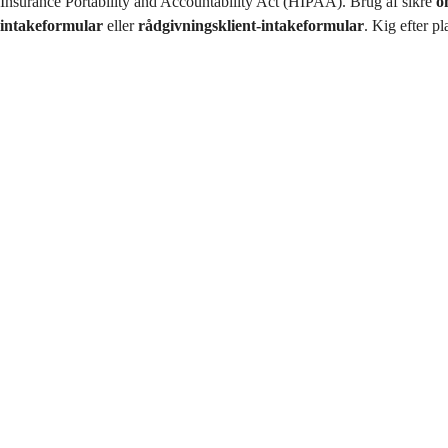
Insurance Portability and Accountability Act (HIPAA). Brug af sikre
o
intakeformular
eller
rådgivningsklient-intakeformular
. Kig efter p