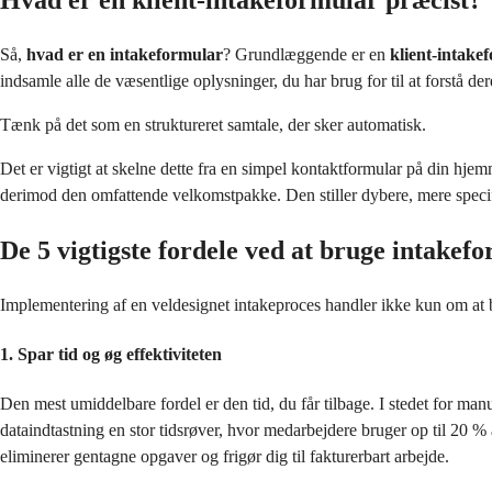
Hvad er en klient-intakeformular præcist?
Så,
hvad er en intakeformular
? Grundlæggende er en
klient-intake
indsamle alle de væsentlige oplysninger, du har brug for til at forstå de
Tænk på det som en struktureret samtale, der sker automatisk.
Det er vigtigt at skelne dette fra en simpel kontaktformular på din hj
derimod den omfattende velkomstpakke. Den stiller dybere, mere specifik
De 5 vigtigste fordele ved at bruge intakef
Implementering af en veldesignet intakeproces handler ikke kun om at bliv
1. Spar tid og øg effektiviteten
Den mest umiddelbare fordel er den tid, du får tilbage. I stedet for manue
dataindtastning en stor tidsrøver, hvor medarbejdere bruger op til 20 % 
eliminerer gentagne opgaver og frigør dig til fakturerbart arbejde.