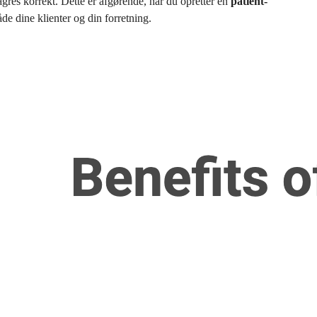
agres korrekt. Dette er afgørende, når du opretter en
patient-
åde dine klienter og din forretning.