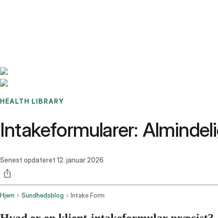
Benchmarks
Stories
FAQ
Sign up / Log in
HEALTH LIBRARY
Intakeformularer: Almindeli
Senest opdateret
12. januar 2026
Hjem
Sundhedsblog
Intake Form