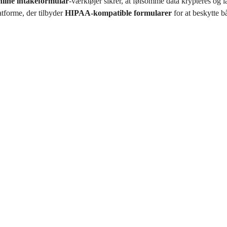
nline intakeformular
-værktøjer sikrer, at følsomme data krypteres og l
latforme, der tilbyder
HIPAA-kompatible formularer
for at beskytte b