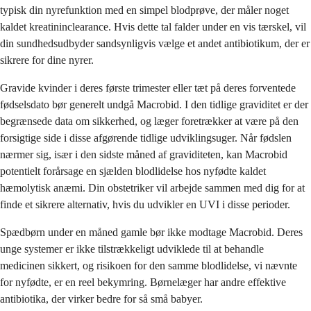
typisk din nyrefunktion med en simpel blodprøve, der måler noget
kaldet kreatininclearance. Hvis dette tal falder under en vis tærskel, vil
din sundhedsudbyder sandsynligvis vælge et andet antibiotikum, der er
sikrere for dine nyrer.
Gravide kvinder i deres første trimester eller tæt på deres forventede
fødselsdato bør generelt undgå Macrobid. I den tidlige graviditet er der
begrænsede data om sikkerhed, og læger foretrækker at være på den
forsigtige side i disse afgørende tidlige udviklingsuger. Når fødslen
nærmer sig, især i den sidste måned af graviditeten, kan Macrobid
potentielt forårsage en sjælden blodlidelse hos nyfødte kaldet
hæmolytisk anæmi. Din obstetriker vil arbejde sammen med dig for at
finde et sikrere alternativ, hvis du udvikler en UVI i disse perioder.
Spædbørn under en måned gamle bør ikke modtage Macrobid. Deres
unge systemer er ikke tilstrækkeligt udviklede til at behandle
medicinen sikkert, og risikoen for den samme blodlidelse, vi nævnte
for nyfødte, er en reel bekymring. Børnelæger har andre effektive
antibiotika, der virker bedre for så små babyer.