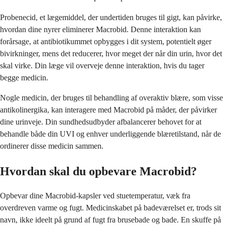
Probenecid, et lægemiddel, der undertiden bruges til gigt, kan påvirke,
hvordan dine nyrer eliminerer Macrobid. Denne interaktion kan
forårsage, at antibiotikummet opbygges i dit system, potentielt øger
bivirkninger, mens det reducerer, hvor meget der når din urin, hvor det
skal virke. Din læge vil overveje denne interaktion, hvis du tager
begge medicin.
Nogle medicin, der bruges til behandling af overaktiv blære, som visse
antikolinergika, kan interagere med Macrobid på måder, der påvirker
dine urinveje. Din sundhedsudbyder afbalancerer behovet for at
behandle både din UVI og enhver underliggende blæretilstand, når de
ordinerer disse medicin sammen.
Hvordan skal du opbevare Macrobid?
Opbevar dine Macrobid-kapsler ved stuetemperatur, væk fra
overdreven varme og fugt. Medicinskabet på badeværelset er, trods sit
navn, ikke ideelt på grund af fugt fra brusebade og bade. En skuffe på