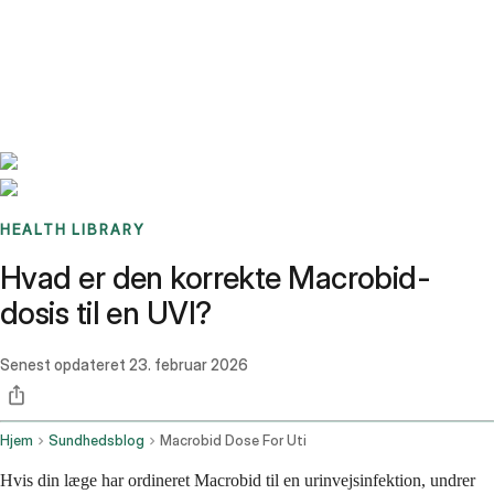
Benchmarks
Stories
FAQ
Sign up / Log in
HEALTH LIBRARY
Hvad er den korrekte Macrobid-
dosis til en UVI?
Senest opdateret
23. februar 2026
Hjem
Sundhedsblog
Macrobid Dose For Uti
Hvis din læge har ordineret Macrobid til en urinvejsinfektion, undrer