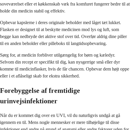
soveværelset eller et køkkenskab væk fra komfuret fungerer bedre til at
holde din medicin stabil og effektiv.
Opbevar kapslerne i deres originale beholder med låget tæt lukket.
Flasken er designet til at beskytte medicinen mod lys og luft, som
begge kan nedbryde det aktive stof over tid. Overfør aldrig dine piller
til en anden beholder eller pilleboks til langtidsopbevaring.
Sørg for, at medicin forbliver utilgængelig for børn og kæledyr.
Selvom din recept er specifikt til dig, kan nysgerrige små eller dyr
komme til medicinflasker, hvis de får chancen. Opbevar dem højt oppe
eller i et aflåseligt skab for ekstra sikkerhed.
Forebyggelse af fremtidige
urinvejsinfektioner
Når du er kommet dig over en UVI, vil du naturligvis undgå at gå
igennem en til. Mens nogle mennesker er mere tilbøjelige til disse
infektioner end andre på grund af anatomi eller andre faktorer uden for