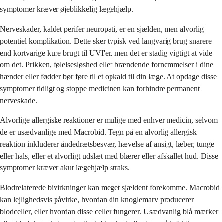
symptomer kræver øjeblikkelig lægehjælp.
Nerveskader, kaldet perifer neuropati, er en sjælden, men alvorlig
potentiel komplikation. Dette sker typisk ved langvarig brug snarere
end kortvarige kure brugt til UVI'er, men det er stadig vigtigt at vide
om det. Prikken, følelsesløshed eller brændende fornemmelser i dine
hænder eller fødder bør føre til et opkald til din læge. At opdage disse
symptomer tidligt og stoppe medicinen kan forhindre permanent
nerveskade.
Alvorlige allergiske reaktioner er mulige med enhver medicin, selvom
de er usædvanlige med Macrobid. Tegn på en alvorlig allergisk
reaktion inkluderer åndedrætsbesvær, hævelse af ansigt, læber, tunge
eller hals, eller et alvorligt udslæt med blærer eller afskallet hud. Disse
symptomer kræver akut lægehjælp straks.
Blodrelaterede bivirkninger kan meget sjældent forekomme. Macrobid
kan lejlighedsvis påvirke, hvordan din knoglemarv producerer
blodceller, eller hvordan disse celler fungerer. Usædvanlig blå mærker