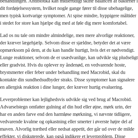
behandlingen. Antibiotika kan midlertidigt skifte balancen af bakterier i
dit fordøjelsessystem, hvilket nogle gange fører til disse ubehagelige,
men typisk kortvarige symptomer. At spise mindre, hyppigere måltider
i stedet for store kan hjælpe dig med at føle dig mere komfortabel.
Lad os nu tale om mindre almindelige, men mere alvorlige reaktioner,
der kræver lægehjælp. Selvom disse er sjældne, betyder det at være
opmærksom på dem, at du kan handle hurtigt, hvis det er nødvendigt.
Lunge reaktioner, selvom de er usædvanlige, kan udvikle sig pludseligt
eller gradvist. Hvis du oplever ny åndenød, en vedvarende hoste,
brystsmerter eller feber under behandling med Macrobid, skal du
kontakte din sundhedsudbyder straks. Disse symptomer kan signalere
en allergisk reaktion i dine lunger, der kræver hurtig evaluering.
Leverproblemer kan lejlighedsvis udvikle sig ved brug af Macrobid.
Advarselstegn omfatter gulning af din hud eller øjne, mørk urin, der
har en anden farve end den harmløse mørkning, vi nævnte tidligere,
vedvarende kvalme og opkastning eller smerter i øverste højre del af
maven. Alvorlig træthed eller nedsat appetit, der går ud over de milde
effekter, vi diskuterede, kan også indikere et leverproblem. Disse