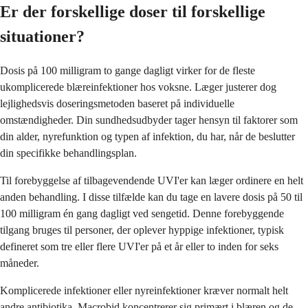
Er der forskellige doser til forskellige
situationer?
Dosis på 100 milligram to gange dagligt virker for de fleste
ukomplicerede blæreinfektioner hos voksne. Læger justerer dog
lejlighedsvis doseringsmetoden baseret på individuelle
omstændigheder. Din sundhedsudbyder tager hensyn til faktorer som
din alder, nyrefunktion og typen af infektion, du har, når de beslutter
din specifikke behandlingsplan.
Til forebyggelse af tilbagevendende UVI'er kan læger ordinere en helt
anden behandling. I disse tilfælde kan du tage en lavere dosis på 50 til
100 milligram én gang dagligt ved sengetid. Denne forebyggende
tilgang bruges til personer, der oplever hyppige infektioner, typisk
defineret som tre eller flere UVI'er på et år eller to inden for seks
måneder.
Komplicerede infektioner eller nyreinfektioner kræver normalt helt
andre antibiotika. Macrobid koncentrerer sig primært i blæren og de