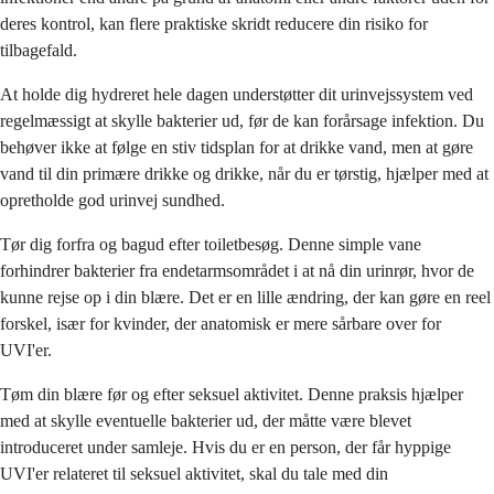
deres kontrol, kan flere praktiske skridt reducere din risiko for
tilbagefald.
At holde dig hydreret hele dagen understøtter dit urinvejssystem ved
regelmæssigt at skylle bakterier ud, før de kan forårsage infektion. Du
behøver ikke at følge en stiv tidsplan for at drikke vand, men at gøre
vand til din primære drikke og drikke, når du er tørstig, hjælper med at
opretholde god urinvej sundhed.
Tør dig forfra og bagud efter toiletbesøg. Denne simple vane
forhindrer bakterier fra endetarmsområdet i at nå din urinrør, hvor de
kunne rejse op i din blære. Det er en lille ændring, der kan gøre en reel
forskel, især for kvinder, der anatomisk er mere sårbare over for
UVI'er.
Tøm din blære før og efter seksuel aktivitet. Denne praksis hjælper
med at skylle eventuelle bakterier ud, der måtte være blevet
introduceret under samleje. Hvis du er en person, der får hyppige
UVI'er relateret til seksuel aktivitet, skal du tale med din