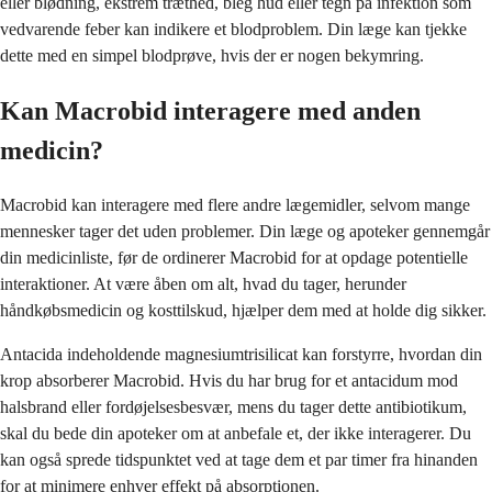
eller blødning, ekstrem træthed, bleg hud eller tegn på infektion som
vedvarende feber kan indikere et blodproblem. Din læge kan tjekke
dette med en simpel blodprøve, hvis der er nogen bekymring.
Kan Macrobid interagere med anden
medicin?
Macrobid kan interagere med flere andre lægemidler, selvom mange
mennesker tager det uden problemer. Din læge og apoteker gennemgår
din medicinliste, før de ordinerer Macrobid for at opdage potentielle
interaktioner. At være åben om alt, hvad du tager, herunder
håndkøbsmedicin og kosttilskud, hjælper dem med at holde dig sikker.
Antacida indeholdende magnesiumtrisilicat kan forstyrre, hvordan din
krop absorberer Macrobid. Hvis du har brug for et antacidum mod
halsbrand eller fordøjelsesbesvær, mens du tager dette antibiotikum,
skal du bede din apoteker om at anbefale et, der ikke interagerer. Du
kan også sprede tidspunktet ved at tage dem et par timer fra hinanden
for at minimere enhver effekt på absorptionen.