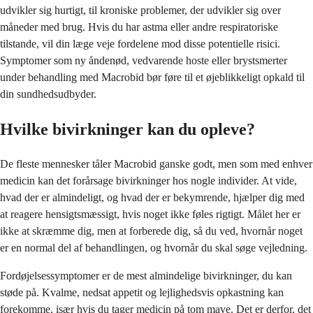
udvikler sig hurtigt, til kroniske problemer, der udvikler sig over
måneder med brug. Hvis du har astma eller andre respiratoriske
tilstande, vil din læge veje fordelene mod disse potentielle risici.
Symptomer som ny åndenød, vedvarende hoste eller brystsmerter
under behandling med Macrobid bør føre til et øjeblikkeligt opkald til
din sundhedsudbyder.
Hvilke bivirkninger kan du opleve?
De fleste mennesker tåler Macrobid ganske godt, men som med enhver
medicin kan det forårsage bivirkninger hos nogle individer. At vide,
hvad der er almindeligt, og hvad der er bekymrende, hjælper dig med
at reagere hensigtsmæssigt, hvis noget ikke føles rigtigt. Målet her er
ikke at skræmme dig, men at forberede dig, så du ved, hvornår noget
er en normal del af behandlingen, og hvornår du skal søge vejledning.
Fordøjelsessymptomer er de mest almindelige bivirkninger, du kan
støde på. Kvalme, nedsat appetit og lejlighedsvis opkastning kan
forekomme, især hvis du tager medicin på tom mave. Det er derfor, det