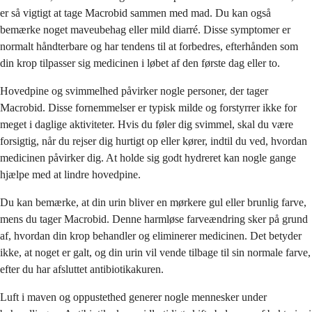
er så vigtigt at tage Macrobid sammen med mad. Du kan også
bemærke noget maveubehag eller mild diarré. Disse symptomer er
normalt håndterbare og har tendens til at forbedres, efterhånden som
din krop tilpasser sig medicinen i løbet af den første dag eller to.
Hovedpine og svimmelhed påvirker nogle personer, der tager
Macrobid. Disse fornemmelser er typisk milde og forstyrrer ikke for
meget i daglige aktiviteter. Hvis du føler dig svimmel, skal du være
forsigtig, når du rejser dig hurtigt op eller kører, indtil du ved, hvordan
medicinen påvirker dig. At holde sig godt hydreret kan nogle gange
hjælpe med at lindre hovedpine.
Du kan bemærke, at din urin bliver en mørkere gul eller brunlig farve,
mens du tager Macrobid. Denne harmløse farveændring sker på grund
af, hvordan din krop behandler og eliminerer medicinen. Det betyder
ikke, at noget er galt, og din urin vil vende tilbage til sin normale farve,
efter du har afsluttet antibiotikakuren.
Luft i maven og oppustethed generer nogle mennesker under