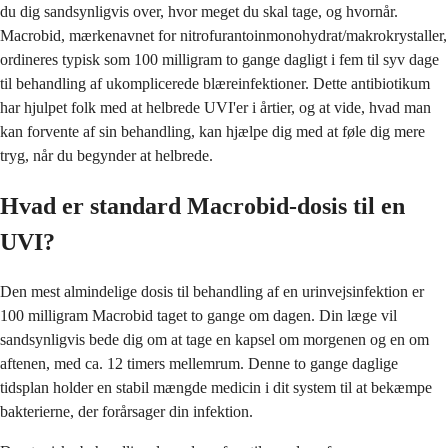
du dig sandsynligvis over, hvor meget du skal tage, og hvornår.
Macrobid, mærkenavnet for nitrofurantoinmonohydrat/makrokrystaller,
ordineres typisk som 100 milligram to gange dagligt i fem til syv dage
til behandling af ukomplicerede blæreinfektioner. Dette antibiotikum
har hjulpet folk med at helbrede UVI'er i årtier, og at vide, hvad man
kan forvente af sin behandling, kan hjælpe dig med at føle dig mere
tryg, når du begynder at helbrede.
Hvad er standard Macrobid-dosis til en
UVI?
Den mest almindelige dosis til behandling af en urinvejsinfektion er
100 milligram Macrobid taget to gange om dagen. Din læge vil
sandsynligvis bede dig om at tage en kapsel om morgenen og en om
aftenen, med ca. 12 timers mellemrum. Denne to gange daglige
tidsplan holder en stabil mængde medicin i dit system til at bekæmpe
bakterierne, der forårsager din infektion.