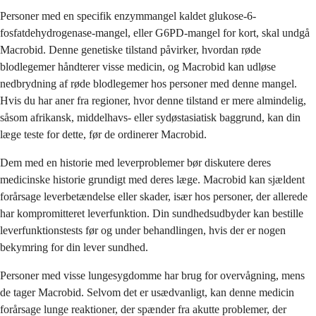
Personer med en specifik enzymmangel kaldet glukose-6-
fosfatdehydrogenase-mangel, eller G6PD-mangel for kort, skal undgå
Macrobid. Denne genetiske tilstand påvirker, hvordan røde
blodlegemer håndterer visse medicin, og Macrobid kan udløse
nedbrydning af røde blodlegemer hos personer med denne mangel.
Hvis du har aner fra regioner, hvor denne tilstand er mere almindelig,
såsom afrikansk, middelhavs- eller sydøstasiatisk baggrund, kan din
læge teste for dette, før de ordinerer Macrobid.
Dem med en historie med leverproblemer bør diskutere deres
medicinske historie grundigt med deres læge. Macrobid kan sjældent
forårsage leverbetændelse eller skader, især hos personer, der allerede
har kompromitteret leverfunktion. Din sundhedsudbyder kan bestille
leverfunktionstests før og under behandlingen, hvis der er nogen
bekymring for din lever sundhed.
Personer med visse lungesygdomme har brug for overvågning, mens
de tager Macrobid. Selvom det er usædvanligt, kan denne medicin
forårsage lunge reaktioner, der spænder fra akutte problemer, der