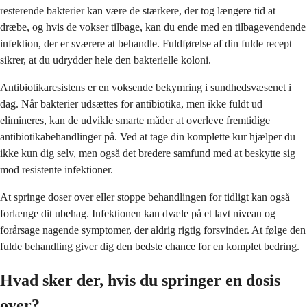
resterende bakterier kan være de stærkere, der tog længere tid at
dræbe, og hvis de vokser tilbage, kan du ende med en tilbagevendende
infektion, der er sværere at behandle. Fuldførelse af din fulde recept
sikrer, at du udrydder hele den bakterielle koloni.
Antibiotikaresistens er en voksende bekymring i sundhedsvæsenet i
dag. Når bakterier udsættes for antibiotika, men ikke fuldt ud
elimineres, kan de udvikle smarte måder at overleve fremtidige
antibiotikabehandlinger på. Ved at tage din komplette kur hjælper du
ikke kun dig selv, men også det bredere samfund med at beskytte sig
mod resistente infektioner.
At springe doser over eller stoppe behandlingen for tidligt kan også
forlænge dit ubehag. Infektionen kan dvæle på et lavt niveau og
forårsage nagende symptomer, der aldrig rigtig forsvinder. At følge den
fulde behandling giver dig den bedste chance for en komplet bedring.
Hvad sker der, hvis du springer en dosis
over?