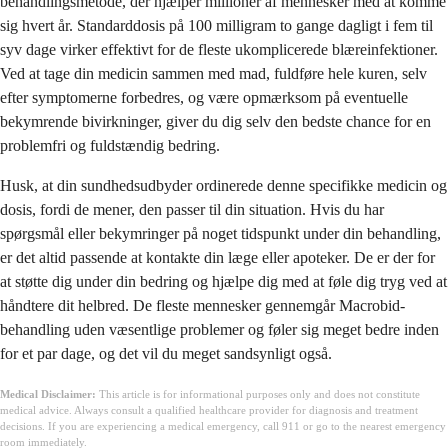
behandlingsmetode, der hjælper millioner af mennesker med at komme
sig hvert år. Standarddosis på 100 milligram to gange dagligt i fem til
syv dage virker effektivt for de fleste ukomplicerede blæreinfektioner.
Ved at tage din medicin sammen med mad, fuldføre hele kuren, selv
efter symptomerne forbedres, og være opmærksom på eventuelle
bekymrende bivirkninger, giver du dig selv den bedste chance for en
problemfri og fuldstændig bedring.
Husk, at din sundhedsudbyder ordinerede denne specifikke medicin og
dosis, fordi de mener, den passer til din situation. Hvis du har
spørgsmål eller bekymringer på noget tidspunkt under din behandling,
er det altid passende at kontakte din læge eller apoteker. De er der for
at støtte dig under din bedring og hjælpe dig med at føle dig tryg ved at
håndtere dit helbred. De fleste mennesker gennemgår Macrobid-
behandling uden væsentlige problemer og føler sig meget bedre inden
for et par dage, og det vil du meget sandsynligt også.
Medical Disclaimer:
This article is for informational purposes only and does not constitute
medical advice. Always consult a qualified healthcare provider for diagnosis and treatment
decisions. If you are experiencing a medical emergency, call 911 or go to the nearest emergency
room immediately.