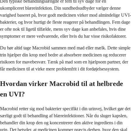
Den typiske behandlingslængde er fem til syv dage for en
ukompliceret blæreinfektion. Din sundhedsudbyder vælger denne
varighed baseret på, hvor godt medicinen virker mod almindelige UVI-
bakterier, og hvor hurtigt de fleste reagerer på behandlingen. Fem dage
er ofte nok til ligetil tilfælde, mens syv dage kan anbefales, hvis dine
symptomer er mere vedvarende, eller hvis du har visse risikofaktorer.
Du bør altid tage Macrobid sammen med mad eller mælk. Dette simple
trin hjælper din krop med bedre at absorbere medicinen og reducerer
risikoen for mavebesvær. Tænk på mad som en hjælpsom partner, der
får medicinen til at virke mere problemfrit i dit fordøjelsessystem.
Hvordan virker Macrobid til at helbrede
en UVI?
Macrobid retter sig mod bakterier specifikt i din urinvej, hvilket gør det
særligt godt til behandling af blæreinfektioner. Når du sluger kapslen,
behandler din krop den og koncentrerer den aktive ingrediens i din
urin. Det betyder, at medicinen kommer præcis derhen, hvor den skal