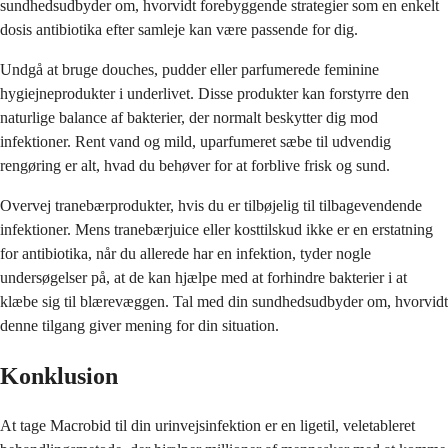
sundhedsudbyder om, hvorvidt forebyggende strategier som en enkelt
dosis antibiotika efter samleje kan være passende for dig.
Undgå at bruge douches, pudder eller parfumerede feminine
hygiejneprodukter i underlivet. Disse produkter kan forstyrre den
naturlige balance af bakterier, der normalt beskytter dig mod
infektioner. Rent vand og mild, uparfumeret sæbe til udvendig
rengøring er alt, hvad du behøver for at forblive frisk og sund.
Overvej tranebærprodukter, hvis du er tilbøjelig til tilbagevendende
infektioner. Mens tranebærjuice eller kosttilskud ikke er en erstatning
for antibiotika, når du allerede har en infektion, tyder nogle
undersøgelser på, at de kan hjælpe med at forhindre bakterier i at
klæbe sig til blærevæggen. Tal med din sundhedsudbyder om, hvorvidt
denne tilgang giver mening for din situation.
Konklusion
At tage Macrobid til din urinvejsinfektion er en ligetil, veletableret