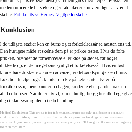
follikulitis (hårsækbetændelse) sammenlignes med herpes. Forskellen
mellem inficerede hårsække og virale blærer kan være lige så svær at
skelne:
Follikulitis vs Herpes: Vigtige forskelle
Konklusion
I de tidligste stadier kan en bums og et forkølelsessår se næsten ens ud.
Den hurtigste måde at skelne dem på er prikke-testen. Hvis du følte
prikken, brændende fornemmelse eller kløe på stedet, før noget
dukkede op, er det meget sandsynligt et forkølelsessår. Hvis en fast
knude bare dukkede op uden advarsel, er det sandsynligvis en bums.
Lokation hjælper også: knuder direkte på læbekanten tyder på
forkølelsessår, mens knuder på hagen, kinderne eller panden næsten
altid er bumser. Når du er i tvivl, kan et hurtigt besøg hos din læge give
dig et klart svar og den rette behandling.
Medical Disclaimer:
This article is for informational purposes only and does not constitute
medical advice. Always consult a qualified healthcare provider for diagnosis and treatment
decisions. If you are experiencing a medical emergency, call 911 or go to the nearest emergency
room immediately.