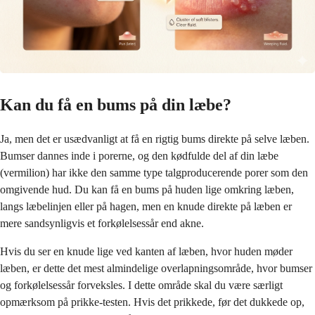
Kan du få en bums på din læbe?
Ja, men det er usædvanligt at få en rigtig bums direkte på selve læben.
Bumser dannes inde i porerne, og den kødfulde del af din læbe
(vermilion) har ikke den samme type talgproducerende porer som den
omgivende hud. Du kan få en bums på huden lige omkring læben,
langs læbelinjen eller på hagen, men en knude direkte på læben er
mere sandsynligvis et forkølelsessår end akne.
Hvis du ser en knude lige ved kanten af læben, hvor huden møder
læben, er dette det mest almindelige overlapningsområde, hvor bumser
og forkølelsessår forveksles. I dette område skal du være særligt
opmærksom på prikke-testen. Hvis det prikkede, før det dukkede op,