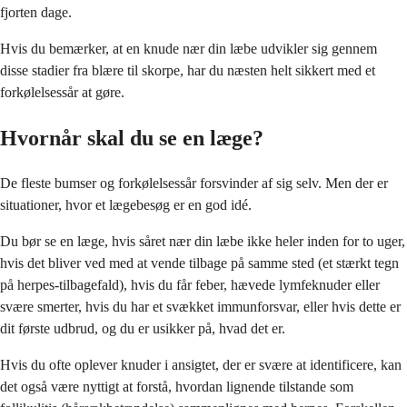
fjorten dage.
Hvis du bemærker, at en knude nær din læbe udvikler sig gennem
disse stadier fra blære til skorpe, har du næsten helt sikkert med et
forkølelsessår at gøre.
Hvornår skal du se en læge?
De fleste bumser og forkølelsessår forsvinder af sig selv. Men der er
situationer, hvor et lægebesøg er en god idé.
Du bør se en læge, hvis såret nær din læbe ikke heler inden for to uger,
hvis det bliver ved med at vende tilbage på samme sted (et stærkt tegn
på herpes-tilbagefald), hvis du får feber, hævede lymfeknuder eller
svære smerter, hvis du har et svækket immunforsvar, eller hvis dette er
dit første udbrud, og du er usikker på, hvad det er.
Hvis du ofte oplever knuder i ansigtet, der er svære at identificere, kan
det også være nyttigt at forstå, hvordan lignende tilstande som