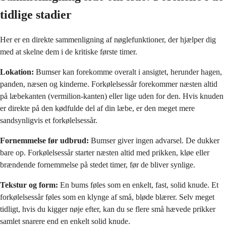
tidlige stadier
Her er en direkte sammenligning af nøglefunktioner, der hjælper dig
med at skelne dem i de kritiske første timer.
Lokation:
Bumser kan forekomme overalt i ansigtet, herunder hagen,
panden, næsen og kinderne. Forkølelsessår forekommer næsten altid
på læbekanten (vermilion-kanten) eller lige uden for den. Hvis knuden
er direkte på den kødfulde del af din læbe, er den meget mere
sandsynligvis et forkølelsessår.
Fornemmelse før udbrud:
Bumser giver ingen advarsel. De dukker
bare op. Forkølelsessår starter næsten altid med prikken, kløe eller
brændende fornemmelse på stedet timer, før de bliver synlige.
Tekstur og form:
En bums føles som en enkelt, fast, solid knude. Et
forkølelsessår føles som en klynge af små, bløde blærer. Selv meget
tidligt, hvis du kigger nøje efter, kan du se flere små hævede prikker
samlet snarere end en enkelt solid knude.