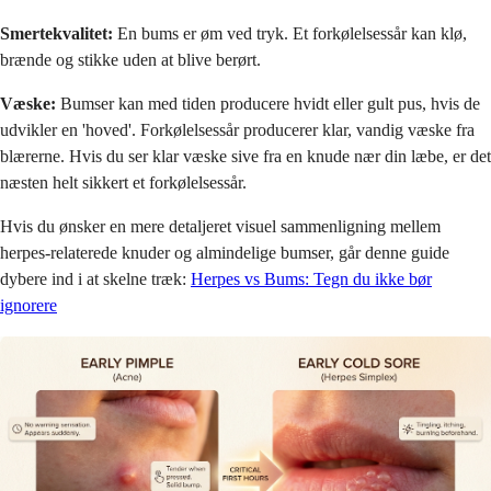
Smertekvalitet:
En bums er øm ved tryk. Et forkølelsessår kan klø,
brænde og stikke uden at blive berørt.
Væske:
Bumser kan med tiden producere hvidt eller gult pus, hvis de
udvikler en 'hoved'. Forkølelsessår producerer klar, vandig væske fra
blærerne. Hvis du ser klar væske sive fra en knude nær din læbe, er det
næsten helt sikkert et forkølelsessår.
Hvis du ønsker en mere detaljeret visuel sammenligning mellem
herpes-relaterede knuder og almindelige bumser, går denne guide
dybere ind i at skelne træk:
Herpes vs Bums: Tegn du ikke bør
ignorere