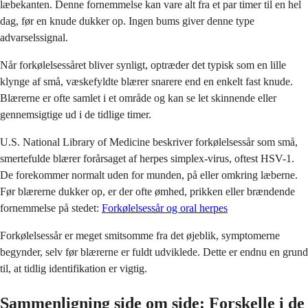
læbekanten. Denne fornemmelse kan vare alt fra et par timer til en hel
dag, før en knude dukker op. Ingen bums giver denne type
advarselssignal.
Når forkølelsessåret bliver synligt, optræder det typisk som en lille
klynge af små, væskefyldte blærer snarere end en enkelt fast knude.
Blærerne er ofte samlet i et område og kan se let skinnende eller
gennemsigtige ud i de tidlige timer.
U.S. National Library of Medicine beskriver forkølelsessår som små,
smertefulde blærer forårsaget af herpes simplex-virus, oftest HSV-1.
De forekommer normalt uden for munden, på eller omkring læberne.
Før blærerne dukker op, er der ofte ømhed, prikken eller brændende
fornemmelse på stedet:
Forkølelsessår og oral herpes
Forkølelsessår er meget smitsomme fra det øjeblik, symptomerne
begynder, selv før blærerne er fuldt udviklede. Dette er endnu en grund
til, at tidlig identifikation er vigtig.
Sammenligning side om side: Forskelle i de