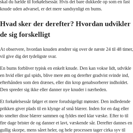
skal du hælde til forkølelsessår. Hvis det bare dukkede op som en fast
knude uden advarsel, er det mere sandsynligt en bums.
Hvad sker der derefter? Hvordan udvikler
de sig forskelligt
At observere, hvordan knuden ændrer sig over de næste 24 til 48 timer,
vil give dig det tydeligste svar.
En bums forbliver typisk en enkelt knude. Den kan vokse lidt, udvikle
en hvid eller gul spids, blive mere øm og derefter gradvist svinde ind,
efterhånden som den drænes, eller din krop genabsorberer indholdet.
Den spreder sig ikke eller danner nye knuder i nærheden.
Et forkølelsessår følger et mere forudsigeligt mønster. Den indledende
prikken giver plads til en klynge af små blærer. Inden for en dag eller
to smelter disse blærer sammen og fyldes med klar væske. Efter to til
fire dage brister de og danner et lavt, væskende sår. Derefter dannes en
gullig skorpe, mens såret heler, og hele processen tager cirka syv til