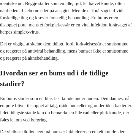
identiske ud. Begge starter som en lille, rød, let hævet knude, ofte i
nærheden af læberne eller på ansigtet. Men de er forårsaget af vidt
forskellige ting og kræver forskellig behandling. En bums er en
tilstoppet pore, mens et forkølelsessår er en viral infektion forårsaget af
herpes simplex-virus.
Det er vigtigt at skelne dem tidligt, fordi forkølelsessår er smitsomme
og reagerer på antiviral behandling, mens bumser ikke er smitsomme
og reagerer på aknebehandling.
Hvordan ser en bums ud i de tidlige
stadier?
En bums starter som en lille, fast knude under huden. Den dannes, når
en pore bliver tilstoppet af talg, døde hudceller og undertiden bakterier.
I det tidligste stadie kan du bemærke en lille rød eller pink knude, der
føles let øm ved berøring.
De vigtigste tidlige tegn på bumser inkluderer en enkelt knude, der