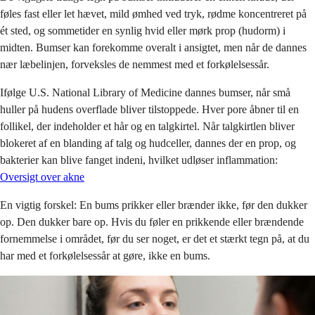
føles fast eller let hævet, mild ømhed ved tryk, rødme koncentreret på
ét sted, og sommetider en synlig hvid eller mørk prop (hudorm) i
midten. Bumser kan forekomme overalt i ansigtet, men når de dannes
nær læbelinjen, forveksles de nemmest med et forkølelsessår.
Ifølge U.S. National Library of Medicine dannes bumser, når små
huller på hudens overflade bliver tilstoppede. Hver pore åbner til en
follikel, der indeholder et hår og en talgkirtel. Når talgkirtlen bliver
blokeret af en blanding af talg og hudceller, dannes der en prop, og
bakterier kan blive fanget indeni, hvilket udløser inflammation:
Oversigt over akne
En vigtig forskel: En bums prikker eller brænder ikke, før den dukker
op. Den dukker bare op. Hvis du føler en prikkende eller brændende
fornemmelse i området, før du ser noget, er det et stærkt tegn på, at du
har med et forkølelsessår at gøre, ikke en bums.