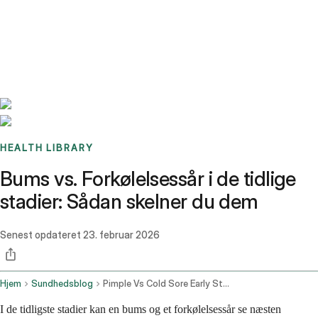
Benchmarks
Stories
FAQ
Sign up / Log in
HEALTH LIBRARY
Bums vs. Forkølelsessår i de tidlige
stadier: Sådan skelner du dem
Senest opdateret
23. februar 2026
Hjem
Sundhedsblog
Pimple Vs Cold Sore Early Stages
I de tidligste stadier kan en bums og et forkølelsessår se næsten