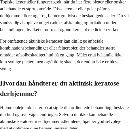
Topiske lægemidler fungerer godt, når du har flere pletter eller ønsker
at behandle et større område. Disse cremer eller geler påføres
derhjemme i flere uger og fjerner gradvist de beskadigede celler. Du vil
sandsynligvis opleve noget rødme, afskalning og irritation under
behandlingen, hvilket er normalt og indikerer, at medicinen virker.
For omfattende aktiniske keratoser kan din læge anbefale
kombinationsbehandlinger eller feltterapier, der behandler større
områder af solbeskadiget hud på én gang. Målet er at behandle ikke
kun synlige pletter, men også tidlig skade, der endnu ikke er blevet
synlig.
Hvordan håndterer du aktinisk keratose
derhjemme?
Hjemmepleje fokuserer på at støtte din ordinerede behandling, beskytte
din hud og overvåge ændringer. Selvom du ikke kan behandle
aktiniske keratoser med hjemmemidler alene, hjælper god selvpleje
med at optimere dine behandlingsresultater.