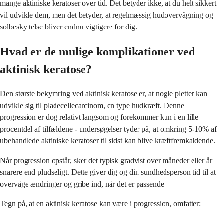
mange aktiniske keratoser over tid. Det betyder ikke, at du helt sikkert
vil udvikle dem, men det betyder, at regelmæssig hudovervågning og
solbeskyttelse bliver endnu vigtigere for dig.
Hvad er de mulige komplikationer ved
aktinisk keratose?
Den største bekymring ved aktinisk keratose er, at nogle pletter kan
udvikle sig til pladecellecarcinom, en type hudkræft. Denne
progression er dog relativt langsom og forekommer kun i en lille
procentdel af tilfældene - undersøgelser tyder på, at omkring 5-10% af
ubehandlede aktiniske keratoser til sidst kan blive kræftfremkaldende.
Når progression opstår, sker det typisk gradvist over måneder eller år
snarere end pludseligt. Dette giver dig og din sundhedsperson tid til at
overvåge ændringer og gribe ind, når det er passende.
Tegn på, at en aktinisk keratose kan være i progression, omfatter: