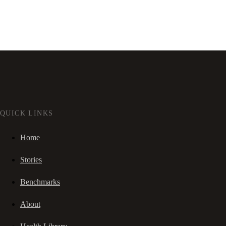
QUICK LINKS
Home
Stories
Benchmarks
About