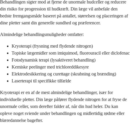
Behandlingen sigter mod at fjerne de unormale hudceller og reducere
din risiko for progression til hudkræft. Din læge vil anbefale den
bedste fremgangsmåde baseret på antallet, størrelsen og placeringen af
dine pletter samt din generelle sundhed og præferencer.
Almindelige behandlingsmuligheder omfatter:
Kryoterapi (frysning med flydende nitrogen)
Topiske lægemidler som imiquimod, fluorouracil eller diclofenac
Fotodynamisk terapi (lysaktiveret behandling)
Kemiske peelinger med trichloreddikesyre
Elektrodesikkering og curettage (skrabning og brænding)
Laserterapi til specifikke tilfælde
Kryoterapi er en af de mest almindelige behandlinger, især for
individuelle pletter. Din læge påfører flydende nitrogen for at fryse de
unormale celler, som derefter falder af, når din hud heler. Du kan
opleve noget sviende under behandlingen og midlertidig rødme eller
blæredannelse bagefter.