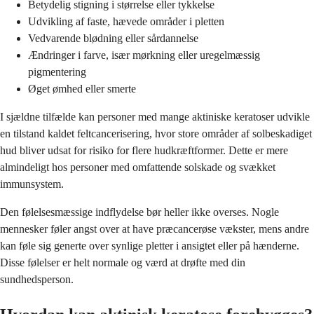
Betydelig stigning i størrelse eller tykkelse
Udvikling af faste, hævede områder i pletten
Vedvarende blødning eller sårdannelse
Ændringer i farve, især mørkning eller uregelmæssig
pigmentering
Øget ømhed eller smerte
I sjældne tilfælde kan personer med mange aktiniske keratoser udvikle
en tilstand kaldet feltcancerisering, hvor store områder af solbeskadiget
hud bliver udsat for risiko for flere hudkræftformer. Dette er mere
almindeligt hos personer med omfattende solskade og svækket
immunsystem.
Den følelsesmæssige indflydelse bør heller ikke overses. Nogle
mennesker føler angst over at have præcancerøse vækster, mens andre
kan føle sig generte over synlige pletter i ansigtet eller på hænderne.
Disse følelser er helt normale og værd at drøfte med din
sundhedsperson.