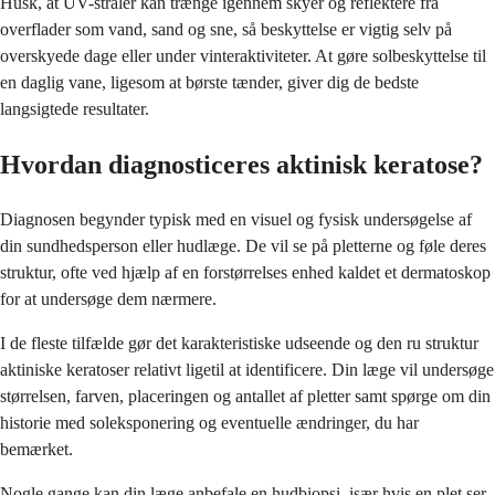
Husk, at UV-stråler kan trænge igennem skyer og reflektere fra
overflader som vand, sand og sne, så beskyttelse er vigtig selv på
overskyede dage eller under vinteraktiviteter. At gøre solbeskyttelse til
en daglig vane, ligesom at børste tænder, giver dig de bedste
langsigtede resultater.
Hvordan diagnosticeres aktinisk keratose?
Diagnosen begynder typisk med en visuel og fysisk undersøgelse af
din sundhedsperson eller hudlæge. De vil se på pletterne og føle deres
struktur, ofte ved hjælp af en forstørrelses enhed kaldet et dermatoskop
for at undersøge dem nærmere.
I de fleste tilfælde gør det karakteristiske udseende og den ru struktur
aktiniske keratoser relativt ligetil at identificere. Din læge vil undersøge
størrelsen, farven, placeringen og antallet af pletter samt spørge om din
historie med soleksponering og eventuelle ændringer, du har
bemærket.
Nogle gange kan din læge anbefale en hudbiopsi, især hvis en plet ser