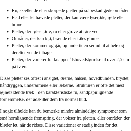
Ru, skællende eller skorpede pletter på solbeskadigede områder
Flad eller let hævede pletter, der kan være lyserøde, røde eller
brune
Pletter, der føles tørre, ru eller grove at røre ved
Områder, der kan klø, brænde eller føles ømme
Pletter, der kommer og går, og undertiden ser ud til at hele og
derefter vende tilbage
Pletter, der varierer fra knappenålshovedstørrelse til over 2,5 cm
på tværs
Disse pletter ses oftest i ansigtet, ørerne, halsen, hovedbunden, brystet,
håndryggen, underarmene eller læberne. Strukturen er ofte det mest
iøjnefaldende træk - den karakteristiske ru, sandpapirlignende
fornemmelse, der adskiller dem fra normal hud.
I nogle tilfælde kan du bemærke mindre almindelige symptomer som
små hornlignende fremspring, der vokser fra pletten, eller områder, der
bløder let, når de ridses. Disse variationer er stadig inden for det