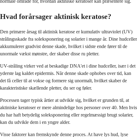
normale område for, hvordan aktiniske keratoser kan præsentere sig.
Hvad forårsager aktinisk keratose?
Den primære årsag til aktinisk keratose er kumulativ ultraviolet (UV)
strålingsskade fra soleksponering og solarier i mange år. Dine hudceller
akkumulerer gradvist denne skade, hvilket i sidste ende fører til de
unormale vækst mønstre, der skaber disse ru pletter.
UV-stråling virker ved at beskadige DNA'et i dine hudceller, især i det
yderste lag kaldet epidermis. Når denne skade ophobes over tid, kan
det få celler til at vokse og formere sig unormalt, hvilket skaber de
karakteristiske skællende pletter, du ser og føler.
Processen tager typisk årtier at udvikle sig, hvilket er grunden til, at
aktiniske keratoser er mere almindelige hos personer over 40. Men hvis
du har haft betydelig soleksponering eller regelmæssigt brugt solarier,
kan du udvikle dem i en yngre alder.
Visse faktorer kan fremskynde denne proces. At have lys hud, lyse