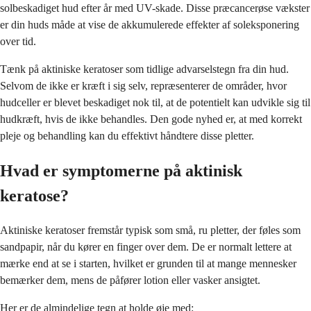
solbeskadiget hud efter år med UV-skade. Disse præcancerøse vækster
er din huds måde at vise de akkumulerede effekter af soleksponering
over tid.
Tænk på aktiniske keratoser som tidlige advarselstegn fra din hud.
Selvom de ikke er kræft i sig selv, repræsenterer de områder, hvor
hudceller er blevet beskadiget nok til, at de potentielt kan udvikle sig til
hudkræft, hvis de ikke behandles. Den gode nyhed er, at med korrekt
pleje og behandling kan du effektivt håndtere disse pletter.
Hvad er symptomerne på aktinisk
keratose?
Aktiniske keratoser fremstår typisk som små, ru pletter, der føles som
sandpapir, når du kører en finger over dem. De er normalt lettere at
mærke end at se i starten, hvilket er grunden til at mange mennesker
bemærker dem, mens de påfører lotion eller vasker ansigtet.
Her er de almindelige tegn at holde øje med: