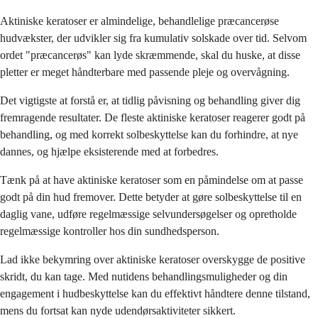
Aktiniske keratoser er almindelige, behandlelige præcancerøse
hudvækster, der udvikler sig fra kumulativ solskade over tid. Selvom
ordet "præcancerøs" kan lyde skræmmende, skal du huske, at disse
pletter er meget håndterbare med passende pleje og overvågning.
Det vigtigste at forstå er, at tidlig påvisning og behandling giver dig
fremragende resultater. De fleste aktiniske keratoser reagerer godt på
behandling, og med korrekt solbeskyttelse kan du forhindre, at nye
dannes, og hjælpe eksisterende med at forbedres.
Tænk på at have aktiniske keratoser som en påmindelse om at passe
godt på din hud fremover. Dette betyder at gøre solbeskyttelse til en
daglig vane, udføre regelmæssige selvundersøgelser og opretholde
regelmæssige kontroller hos din sundhedsperson.
Lad ikke bekymring over aktiniske keratoser overskygge de positive
skridt, du kan tage. Med nutidens behandlingsmuligheder og din
engagement i hudbeskyttelse kan du effektivt håndtere denne tilstand,
mens du fortsat kan nyde udendørsaktiviteter sikkert.