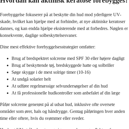
Hvordan kan aktinisk keratose forebygges?
Forebyggelse fokuserer på at beskytte din hud mod yderligere UV-
skade, hvilket kan hjælpe med at forhindre, at nye aktiniske keratoser
dannes, og kan endda hjælpe eksisterende med at forbedres. Nøglen er
konsekvente, daglige solbeskyttelsesvaner.
Dine mest effektive forebyggelsesstrategier omfatter:
Brug af bredspektret solcreme med SPF 30 eller højere dagligt
Brug af beskyttende tøj, bredskyggede hatte og solbriller
Søge skygge i de mest solrige timer (10-16)
At undgå solarier helt
At udføre regelmæssige selvundersøgelser af din hud
At få professionelle hudkontroller som anbefalet af din læge
Påfør solcreme generøst på al udsat hud, inklusive ofte oversete
områder som ører, hals og håndrygge. Gentag påføringen hver anden
time eller oftere, hvis du svømmer eller sveder.