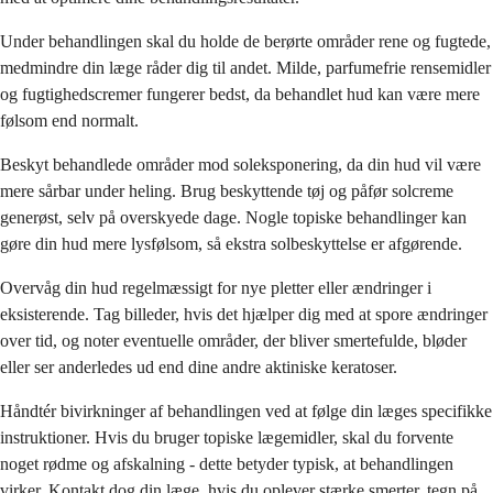
Under behandlingen skal du holde de berørte områder rene og fugtede,
medmindre din læge råder dig til andet. Milde, parfumefrie rensemidler
og fugtighedscremer fungerer bedst, da behandlet hud kan være mere
følsom end normalt.
Beskyt behandlede områder mod soleksponering, da din hud vil være
mere sårbar under heling. Brug beskyttende tøj og påfør solcreme
generøst, selv på overskyede dage. Nogle topiske behandlinger kan
gøre din hud mere lysfølsom, så ekstra solbeskyttelse er afgørende.
Overvåg din hud regelmæssigt for nye pletter eller ændringer i
eksisterende. Tag billeder, hvis det hjælper dig med at spore ændringer
over tid, og noter eventuelle områder, der bliver smertefulde, bløder
eller ser anderledes ud end dine andre aktiniske keratoser.
Håndtér bivirkninger af behandlingen ved at følge din læges specifikke
instruktioner. Hvis du bruger topiske lægemidler, skal du forvente
noget rødme og afskalning - dette betyder typisk, at behandlingen
virker. Kontakt dog din læge, hvis du oplever stærke smerter, tegn på