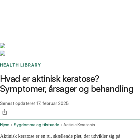
Benchmarks
Stories
FAQ
Sign up / Log in
HEALTH LIBRARY
Hvad er aktinisk keratose?
Symptomer, årsager og behandling
Senest opdateret
17. februar 2025
Hjem
Sygdomme og tilstande
Actinic Keratosis
Aktinisk keratose er en ru, skællende plet, der udvikler sig på