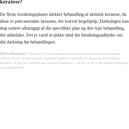
keratose?
De fleste forsikringsplaner dækker behandling af aktinisk keratose, da
disse er præcancerøse læsioner, der kræver lægehjælp. Dækningen kan
dog variere afhængigt af din specifikke plan og den type behandling,
der anbefales. Det er værd at tjekke med din forsikringsudbyder om
din dækning før behandlingen.
Medical Disclaimer:
This article is for informational purposes only and does not constitute
medical advice. Always consult a qualified healthcare provider for diagnosis and treatment
decisions. If you are experiencing a medical emergency, call 911 or go to the nearest emergency
room immediately.