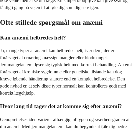
ikke vente med at se din læge. En simpel blodprøve kan give svar og
få dig i gang på vejen til at føle dig som dig selv igen.
Ofte stillede spørgsmål om anæmi
Kan anæmi helbredes helt?
Ja, mange typer af anæmi kan helbredes helt, især dem, der er
forårsaget af ernæringsmæssige mangler eller blodmangel.
Jernmangelanæmi løser sig typisk helt med korrekt behandling. Anæmi
forårsaget af kroniske sygdomme eller genetiske tilstande kan dog
kræve løbende håndtering snarere end en komplet helbredelse. Den
gode nyhed er, at selv disse typer normalt kan kontrolleres godt med
korrekt lægehjælp.
Hvor lang tid tager det at komme sig efter anæmi?
Genoprettelsestiden varierer afhængigt af typen og sværhedsgraden af
din anæmi. Med jernmangelanæmi kan du begynde at føle dig bedre