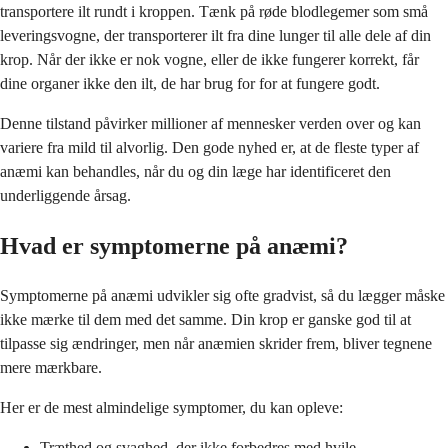
transportere ilt rundt i kroppen. Tænk på røde blodlegemer som små
leveringsvogne, der transporterer ilt fra dine lunger til alle dele af din
krop. Når der ikke er nok vogne, eller de ikke fungerer korrekt, får
dine organer ikke den ilt, de har brug for for at fungere godt.
Denne tilstand påvirker millioner af mennesker verden over og kan
variere fra mild til alvorlig. Den gode nyhed er, at de fleste typer af
anæmi kan behandles, når du og din læge har identificeret den
underliggende årsag.
Hvad er symptomerne på anæmi?
Symptomerne på anæmi udvikler sig ofte gradvist, så du lægger måske
ikke mærke til dem med det samme. Din krop er ganske god til at
tilpasse sig ændringer, men når anæmien skrider frem, bliver tegnene
mere mærkbare.
Her er de mest almindelige symptomer, du kan opleve:
Træthed og svaghed, der ikke forbedres med hvile