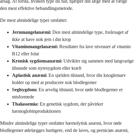
årsag. At forstå, hvilken type du har, hjælper din læge med at vælge
den mest effektive behandlingsmetode.
De mest almindelige typer omfatter:
Jernmangelanæmi:
Den mest almindelige type, forårsaget af
ikke at have nok jern i din krop
Vitaminmangelanæmi:
Resultater fra lave niveauer af vitamin
B12 eller folat
Kronisk sygdomsanæmi:
Udvikler sig sammen med langvarige
tilstande som nyresygdom eller kræft
Aplastisk anæmi:
En sjælden tilstand, hvor din knoglemarv
holder op med at producere nok blodlegemer
Seglsygdom:
En arvelig tilstand, hvor røde blodlegemer er
misformede
Thalassemia:
En genetisk sygdom, der påvirker
hæmoglobinproduktionen
Mindre almindelige typer omfatter hæmolytisk anæmi, hvor røde
blodlegemer ødelægges hurtigere, end de laves, og perniciøs anæmi,