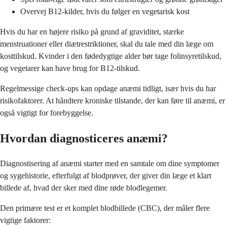
Overvej B12-kilder, hvis du følger en vegetarisk kost
Hvis du har en højere risiko på grund af graviditet, stærke
menstruationer eller diætrestriktioner, skal du tale med din læge om
kosttilskud. Kvinder i den fødedygtige alder bør tage folinsyretilskud,
og vegetarer kan have brug for B12-tilskud.
Regelmessige check-ups kan opdage anæmi tidligt, især hvis du har
risikofaktorer. At håndtere kroniske tilstande, der kan føre til anæmi, er
også vigtigt for forebyggelse.
Hvordan diagnosticeres anæmi?
Diagnostisering af anæmi starter med en samtale om dine symptomer
og sygehistorie, efterfulgt af blodprøver, der giver din læge et klart
billede af, hvad der sker med dine røde blodlegemer.
Den primære test er et komplet blodbillede (CBC), der måler flere
vigtige faktorer: