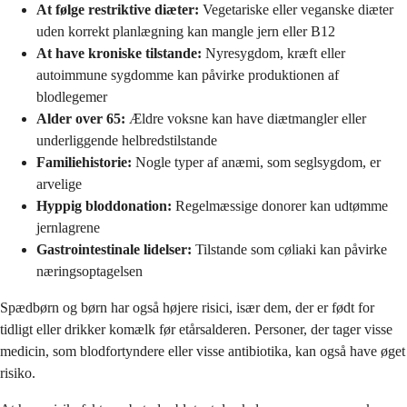
At følge restriktive diæter:
Vegetariske eller veganske diæter
uden korrekt planlægning kan mangle jern eller B12
At have kroniske tilstande:
Nyresygdom, kræft eller
autoimmune sygdomme kan påvirke produktionen af
blodlegemer
Alder over 65:
Ældre voksne kan have diætmangler eller
underliggende helbredstilstande
Familiehistorie:
Nogle typer af anæmi, som seglsygdom, er
arvelige
Hyppig bloddonation:
Regelmæssige donorer kan udtømme
jernlagrene
Gastrointestinale lidelser:
Tilstande som cøliaki kan påvirke
næringsoptagelsen
Spædbørn og børn har også højere risici, især dem, der er født for
tidligt eller drikker komælk før etårsalderen. Personer, der tager visse
medicin, som blodfortyndere eller visse antibiotika, kan også have øget
risiko.