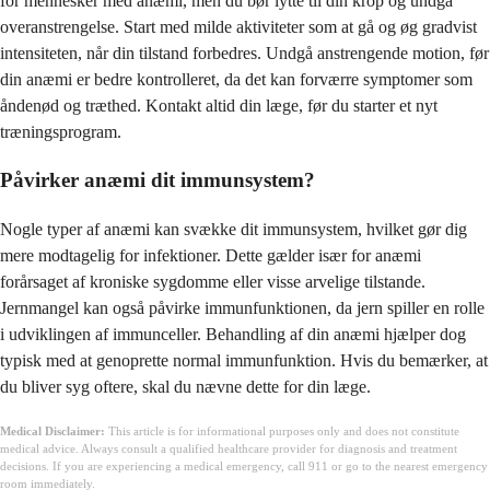
for mennesker med anæmi, men du bør lytte til din krop og undgå
overanstrengelse. Start med milde aktiviteter som at gå og øg gradvist
intensiteten, når din tilstand forbedres. Undgå anstrengende motion, før
din anæmi er bedre kontrolleret, da det kan forværre symptomer som
åndenød og træthed. Kontakt altid din læge, før du starter et nyt
træningsprogram.
Påvirker anæmi dit immunsystem?
Nogle typer af anæmi kan svække dit immunsystem, hvilket gør dig
mere modtagelig for infektioner. Dette gælder især for anæmi
forårsaget af kroniske sygdomme eller visse arvelige tilstande.
Jernmangel kan også påvirke immunfunktionen, da jern spiller en rolle
i udviklingen af immunceller. Behandling af din anæmi hjælper dog
typisk med at genoprette normal immunfunktion. Hvis du bemærker, at
du bliver syg oftere, skal du nævne dette for din læge.
Medical Disclaimer:
This article is for informational purposes only and does not constitute
medical advice. Always consult a qualified healthcare provider for diagnosis and treatment
decisions. If you are experiencing a medical emergency, call 911 or go to the nearest emergency
room immediately.