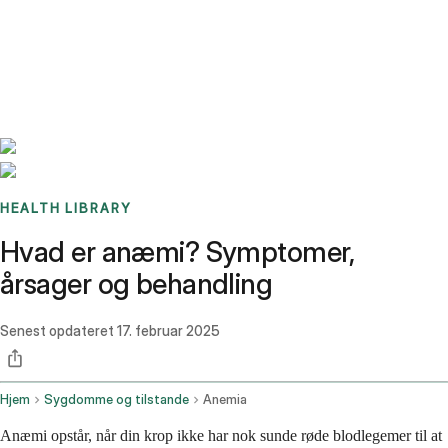
Benchmarks
Stories
FAQ
Sign up / Log in
HEALTH LIBRARY
Hvad er anæmi? Symptomer,
årsager og behandling
Senest opdateret
17. februar 2025
Hjem
Sygdomme og tilstande
Anemia
Anæmi opstår, når din krop ikke har nok sunde røde blodlegemer til at