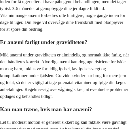
inden for få uger efter at have påbegyndt behandlingen, men det tager
typisk 3-6 måneder at genopbygge dine jernlagre fuldt ud.
Vitaminmangelanæmi forbedres ofte hurtigere, nogle gange inden for
dage til uger. Din læge vil overvåge dine fremskridt med blodprøver
for at spore din bedring.
Er anæmi farligt under graviditeten?
Mild anæmi under graviditeten er almindelig og normalt ikke farlig, når
den håndteres korrekt. Alvorlig anæmi kan dog øge risiciene for både
mor og barn, inklusive for tidlig fødsel, lav fødselsvægt og
komplikationer under fødslen. Gravide kvinder har brug for mere jern
og folat, så det er vigtigt at tage prænatal vitaminer og følge din læges
anbefalinger. Regelmæssig overvågning sikrer, at eventuelle problemer
opdages og behandles tidligt.
Kan man træne, hvis man har anæmi?
Let til moderat motion er generelt sikkert og kan faktisk være gavnligt