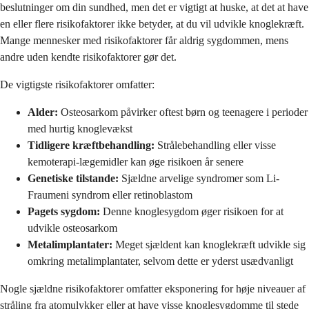
beslutninger om din sundhed, men det er vigtigt at huske, at det at have
en eller flere risikofaktorer ikke betyder, at du vil udvikle knoglekræft.
Mange mennesker med risikofaktorer får aldrig sygdommen, mens
andre uden kendte risikofaktorer gør det.
De vigtigste risikofaktorer omfatter:
Alder:
Osteosarkom påvirker oftest børn og teenagere i perioder
med hurtig knoglevækst
Tidligere kræftbehandling:
Strålebehandling eller visse
kemoterapi-lægemidler kan øge risikoen år senere
Genetiske tilstande:
Sjældne arvelige syndromer som Li-
Fraumeni syndrom eller retinoblastom
Pagets sygdom:
Denne knoglesygdom øger risikoen for at
udvikle osteosarkom
Metalimplantater:
Meget sjældent kan knoglekræft udvikle sig
omkring metalimplantater, selvom dette er yderst usædvanligt
Nogle sjældne risikofaktorer omfatter eksponering for høje niveauer af
stråling fra atomulykker eller at have visse knoglesygdomme til stede