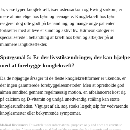
Ja, visse typer knoglekræft, især osteosarkom og Ewing sarkom, er
mere almindelige hos børn og teenagere. Knoglekræft hos børn
reagerer dog ofte godt på behandling, og mange unge patienter
fortsætter med at leve et sundt og aktivt liv. Børneonkologer er
specialiserede i behandling af kræft hos børn og arbejder på at
minimere langtidseffekter.
Spørgsmål 5: Er der livsstilsændringer, der kan hjælpe
med at forebygge knoglekræft?
Da de nøjagtige årsager til de fleste knoglekræftformer er ukendte, er
der ingen garanterede forebyggelsesmetoder. Men at opretholde god
almen sundhed gennem regelmæssig motion, en afbalanceret kost rig
på calcium og D-vitamin og undgå unødvendig stråling kan støtte
knoglesundheden. Vigtigst af alt, søg straks lægehjælp for vedvarende
knoglesmerter eller bekymrende symptomer.
Medical Disclaimer:
This article is for informational purposes only and does not constitute
medical advice. Always consult a qualified healthcare provider for diagnosis and treatment