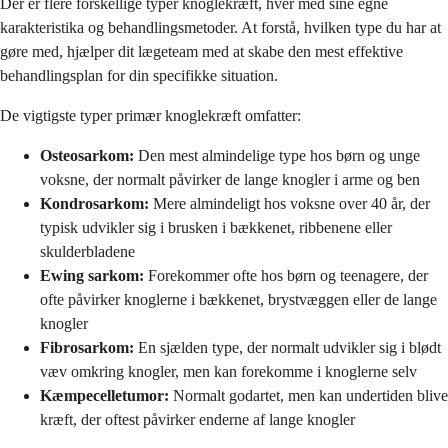
Der er flere forskellige typer knoglekræft, hver med sine egne
karakteristika og behandlingsmetoder. At forstå, hvilken type du har at
gøre med, hjælper dit lægeteam med at skabe den mest effektive
behandlingsplan for din specifikke situation.
De vigtigste typer primær knoglekræft omfatter:
Osteosarkom:
Den mest almindelige type hos børn og unge
voksne, der normalt påvirker de lange knogler i arme og ben
Kondrosarkom:
Mere almindeligt hos voksne over 40 år, der
typisk udvikler sig i brusken i bækkenet, ribbenene eller
skulderbladene
Ewing sarkom:
Forekommer ofte hos børn og teenagere, der
ofte påvirker knoglerne i bækkenet, brystvæggen eller de lange
knogler
Fibrosarkom:
En sjælden type, der normalt udvikler sig i blødt
væv omkring knogler, men kan forekomme i knoglerne selv
Kæmpecelletumor:
Normalt godartet, men kan undertiden blive
kræft, der oftest påvirker enderne af lange knogler