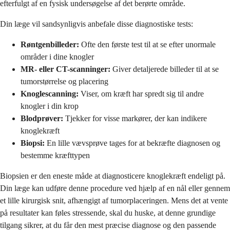
efterfulgt af en fysisk undersøgelse af det berørte område.
Din læge vil sandsynligvis anbefale disse diagnostiske tests:
Røntgenbilleder:
Ofte den første test til at se efter unormale
områder i dine knogler
MR- eller CT-scanninger:
Giver detaljerede billeder til at se
tumorstørrelse og placering
Knoglescanning:
Viser, om kræft har spredt sig til andre
knogler i din krop
Blodprøver:
Tjekker for visse markører, der kan indikere
knoglekræft
Biopsi:
En lille vævsprøve tages for at bekræfte diagnosen og
bestemme kræfttypen
Biopsien er den eneste måde at diagnosticere knoglekræft endeligt på.
Din læge kan udføre denne procedure ved hjælp af en nål eller gennem
et lille kirurgisk snit, afhængigt af tumorplaceringen. Mens det at vente
på resultater kan føles stressende, skal du huske, at denne grundige
tilgang sikrer, at du får den mest præcise diagnose og den passende