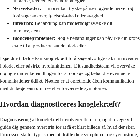
lungerne, leveren eller andre knogler
Nerveskader:
Tumorer kan trykke på nærliggende nerver og
forårsage smerter, følelsesløshed eller svaghed
Infektion:
Behandling kan midlertidigt svække dit
immunsystem
Blodcelleproblemer:
Nogle behandlinger kan påvirke din krops
evne til at producere sunde blodceller
I sjældne tilfælde kan knoglekræft forårsage alvorlige calciumniveauer
i blodet eller påvirke nyrefunktionen. Dit sundhedsteam vil overvåge
dig nøje under behandlingen for at opdage og behandle eventuelle
komplikationer tidligt. Nøglen er at opretholde åben kommunikation
med dit lægeteam om nye eller forværrede symptomer.
Hvordan diagnosticeres knoglekræft?
Diagnostisering af knoglekræft involverer flere trin, og din læge vil
guide dig gennem hvert trin for at få et klart billede af, hvad der sker.
Processen starter typisk med at drøfte dine symptomer og sygehistorie,