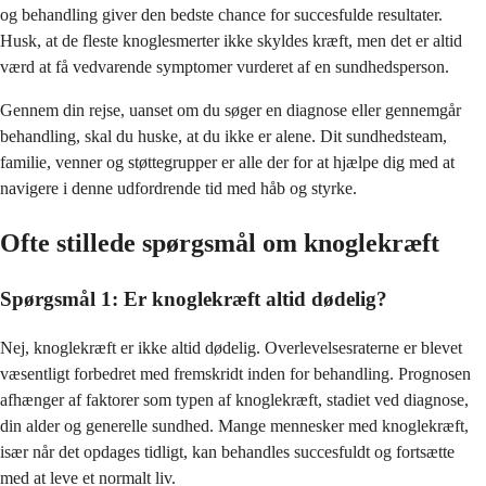
og behandling giver den bedste chance for succesfulde resultater.
Husk, at de fleste knoglesmerter ikke skyldes kræft, men det er altid
værd at få vedvarende symptomer vurderet af en sundhedsperson.
Gennem din rejse, uanset om du søger en diagnose eller gennemgår
behandling, skal du huske, at du ikke er alene. Dit sundhedsteam,
familie, venner og støttegrupper er alle der for at hjælpe dig med at
navigere i denne udfordrende tid med håb og styrke.
Ofte stillede spørgsmål om knoglekræft
Spørgsmål 1: Er knoglekræft altid dødelig?
Nej, knoglekræft er ikke altid dødelig. Overlevelsesraterne er blevet
væsentligt forbedret med fremskridt inden for behandling. Prognosen
afhænger af faktorer som typen af knoglekræft, stadiet ved diagnose,
din alder og generelle sundhed. Mange mennesker med knoglekræft,
især når det opdages tidligt, kan behandles succesfuldt og fortsætte
med at leve et normalt liv.