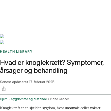
Benchmarks
Stories
FAQ
Sign up / Log in
HEALTH LIBRARY
Hvad er knoglekræft? Symptomer,
årsager og behandling
Senest opdateret
17. februar 2025
Hjem
Sygdomme og tilstande
Bone Cancer
Knoglekræft er en sjælden sygdom, hvor unormale celler vokser