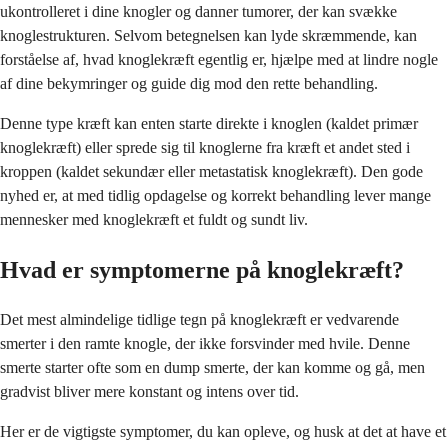
ukontrolleret i dine knogler og danner tumorer, der kan svække
knoglestrukturen. Selvom betegnelsen kan lyde skræmmende, kan
forståelse af, hvad knoglekræft egentlig er, hjælpe med at lindre nogle
af dine bekymringer og guide dig mod den rette behandling.
Denne type kræft kan enten starte direkte i knoglen (kaldet primær
knoglekræft) eller sprede sig til knoglerne fra kræft et andet sted i
kroppen (kaldet sekundær eller metastatisk knoglekræft). Den gode
nyhed er, at med tidlig opdagelse og korrekt behandling lever mange
mennesker med knoglekræft et fuldt og sundt liv.
Hvad er symptomerne på knoglekræft?
Det mest almindelige tidlige tegn på knoglekræft er vedvarende
smerter i den ramte knogle, der ikke forsvinder med hvile. Denne
smerte starter ofte som en dump smerte, der kan komme og gå, men
gradvist bliver mere konstant og intens over tid.
Her er de vigtigste symptomer, du kan opleve, og husk at det at have et