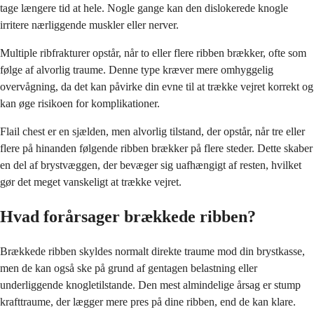
tage længere tid at hele. Nogle gange kan den dislokerede knogle
irritere nærliggende muskler eller nerver.
Multiple ribfrakturer opstår, når to eller flere ribben brækker, ofte som
følge af alvorlig traume. Denne type kræver mere omhyggelig
overvågning, da det kan påvirke din evne til at trække vejret korrekt og
kan øge risikoen for komplikationer.
Flail chest er en sjælden, men alvorlig tilstand, der opstår, når tre eller
flere på hinanden følgende ribben brækker på flere steder. Dette skaber
en del af brystvæggen, der bevæger sig uafhængigt af resten, hvilket
gør det meget vanskeligt at trække vejret.
Hvad forårsager brækkede ribben?
Brækkede ribben skyldes normalt direkte traume mod din brystkasse,
men de kan også ske på grund af gentagen belastning eller
underliggende knogletilstande. Den mest almindelige årsag er stump
krafttraume, der lægger mere pres på dine ribben, end de kan klare.