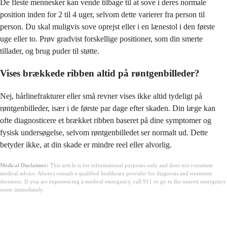
De fleste mennesker kan vende tilbage til at sove i deres normale
position inden for 2 til 4 uger, selvom dette varierer fra person til
person. Du skal muligvis sove oprejst eller i en lænestol i den første
uge eller to. Prøv gradvist forskellige positioner, som din smerte
tillader, og brug puder til støtte.
Vises brækkede ribben altid på røntgenbilleder?
Nej, hårlinefrakturer eller små revner vises ikke altid tydeligt på
røntgenbilleder, især i de første par dage efter skaden. Din læge kan
ofte diagnosticere et brækket ribben baseret på dine symptomer og
fysisk undersøgelse, selvom røntgenbilledet ser normalt ud. Dette
betyder ikke, at din skade er mindre reel eller alvorlig.
Medical Disclaimer:
This article is for informational purposes only and does not constitute
medical advice. Always consult a qualified healthcare provider for diagnosis and treatment
decisions. If you are experiencing a medical emergency, call 911 or go to the nearest emergency
room immediately.