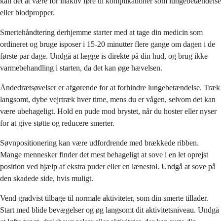
kan det at være for inaktiv føre til komplikationer som lungebetændelse
eller blodpropper.
Smertehåndtering derhjemme starter med at tage din medicin som
ordineret og bruge isposer i 15-20 minutter flere gange om dagen i de
første par dage. Undgå at lægge is direkte på din hud, og brug ikke
varmebehandling i starten, da det kan øge hævelsen.
Åndedrætsøvelser er afgørende for at forhindre lungebetændelse. Træk
langsomt, dybe vejrtræk hver time, mens du er vågen, selvom det kan
være ubehageligt. Hold en pude mod brystet, når du hoster eller nyser
for at give støtte og reducere smerter.
Søvnpositionering kan være udfordrende med brækkede ribben.
Mange mennesker finder det mest behageligt at sove i en let oprejst
position ved hjælp af ekstra puder eller en lænestol. Undgå at sove på
den skadede side, hvis muligt.
Vend gradvist tilbage til normale aktiviteter, som din smerte tillader.
Start med blide bevægelser og øg langsomt dit aktivitetsniveau. Undgå