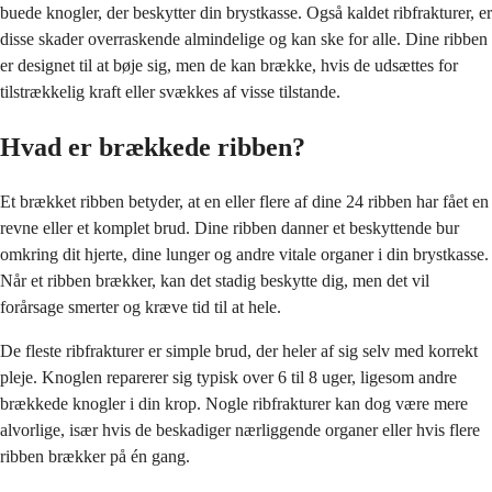
buede knogler, der beskytter din brystkasse. Også kaldet ribfrakturer, er
disse skader overraskende almindelige og kan ske for alle. Dine ribben
er designet til at bøje sig, men de kan brække, hvis de udsættes for
tilstrækkelig kraft eller svækkes af visse tilstande.
Hvad er brækkede ribben?
Et brækket ribben betyder, at en eller flere af dine 24 ribben har fået en
revne eller et komplet brud. Dine ribben danner et beskyttende bur
omkring dit hjerte, dine lunger og andre vitale organer i din brystkasse.
Når et ribben brækker, kan det stadig beskytte dig, men det vil
forårsage smerter og kræve tid til at hele.
De fleste ribfrakturer er simple brud, der heler af sig selv med korrekt
pleje. Knoglen reparerer sig typisk over 6 til 8 uger, ligesom andre
brækkede knogler i din krop. Nogle ribfrakturer kan dog være mere
alvorlige, især hvis de beskadiger nærliggende organer eller hvis flere
ribben brækker på én gang.