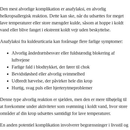
Den mest alvorlige komplikation er anafylaksi, en alvorlig
helkropsallergisk reaktion. Dette kan ske, når du udsættes for meget
lave temperaturer eller store mængder kulde, såsom at hoppe i koldt
vand eller blive fanget i ekstremt koldt vejr uden beskyttelse.
Anafylaksi fra kuldeurticaria kan forårsage flere farlige symptomer:
Alvorlig åndedrætsbesvær eller fuldstændig blokering af
luftvejene
Farlige fald i blodtrykket, der fører til chok
Bevidstløshed eller alvorlig svimmelhed
Udbredt hævelse, der påvirker hele din krop
Hurtig, svag puls eller hjerterytmeproblemer
Denne type alvorlig reaktion er sjælden, men den er mere tilbøjelig til
at forekomme under aktiviteter som svømning i koldt vand, hvor store
områder af din krop udsættes samtidigt for lave temperaturer.
En anden potentiel komplikation involverer begrænsninger i livsstil og