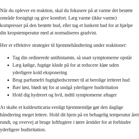
Når du oplever en reaktion, skal du fokusere på at varme det berørte
område forsigtigt og give komfort. Læg varme (ikke varme)
kompresser på den berørte hud, eller tag et lunkent bad for at hjælpe
din kropstemperatur med at normaliseres gradvist.
Her er effektive strategier til hjemmehåndtering under reaktioner:
Tag din ordinerede antihistamin, så snart symptomerne opstår
Læg kølige, fugtige klude på for at reducere kløe uden
yderligere kold eksponering
Brug parfumefri fugtighedscremer til at berolige irriteret hud
Bær løst, blødt tøj for at undgå yderligere hudirritation
Hold dig hydreret og hvil, indtil symptomerne aftager
At skabe et kuldeurticaria-venligt hjemmemiljø gør den daglige
håndtering meget lettere. Hold dit hjem på en behagelig temperatur året
rundt, og overvej at bruge luftfugtere i tørre årstider for at forhindre
yderligere hudirritation.