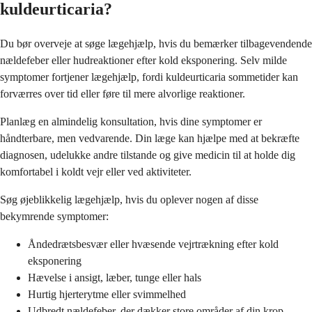
kuldeurticaria?
Du bør overveje at søge lægehjælp, hvis du bemærker tilbagevendende
nældefeber eller hudreaktioner efter kold eksponering. Selv milde
symptomer fortjener lægehjælp, fordi kuldeurticaria sommetider kan
forværres over tid eller føre til mere alvorlige reaktioner.
Planlæg en almindelig konsultation, hvis dine symptomer er
håndterbare, men vedvarende. Din læge kan hjælpe med at bekræfte
diagnosen, udelukke andre tilstande og give medicin til at holde dig
komfortabel i koldt vejr eller ved aktiviteter.
Søg øjeblikkelig lægehjælp, hvis du oplever nogen af disse
bekymrende symptomer:
Åndedrætsbesvær eller hvæsende vejrtrækning efter kold
eksponering
Hævelse i ansigt, læber, tunge eller hals
Hurtig hjerterytme eller svimmelhed
Udbredt nældefeber, der dækker store områder af din krop