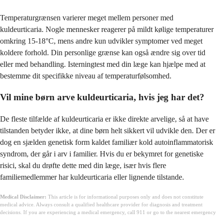
Temperaturgrænsen varierer meget mellem personer med
kuldeurticaria. Nogle mennesker reagerer på mildt kølige temperaturer
omkring 15-18°C, mens andre kun udvikler symptomer ved meget
koldere forhold. Din personlige grænse kan også ændre sig over tid
eller med behandling. Isterningtest med din læge kan hjælpe med at
bestemme dit specifikke niveau af temperaturfølsomhed.
Vil mine børn arve kuldeurticaria, hvis jeg har det?
De fleste tilfælde af kuldeurticaria er ikke direkte arvelige, så at have
tilstanden betyder ikke, at dine børn helt sikkert vil udvikle den. Der er
dog en sjælden genetisk form kaldet familiær kold autoinflammatorisk
syndrom, der går i arv i familier. Hvis du er bekymret for genetiske
risici, skal du drøfte dette med din læge, især hvis flere
familiemedlemmer har kuldeurticaria eller lignende tilstande.
Medical Disclaimer:
This article is for informational purposes only and does not constitute
medical advice. Always consult a qualified healthcare provider for diagnosis and treatment
decisions. If you are experiencing a medical emergency, call 911 or go to the nearest emergency