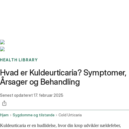
Benchmarks
Stories
FAQ
Sign up / Log in
HEALTH LIBRARY
Hvad er Kuldeurticaria? Symptomer,
Årsager og Behandling
Senest opdateret
17. februar 2025
Hjem
Sygdomme og tilstande
Cold Urticaria
Kuldeurticaria er en hudlidelse, hvor din krop udvikler nældefeber,