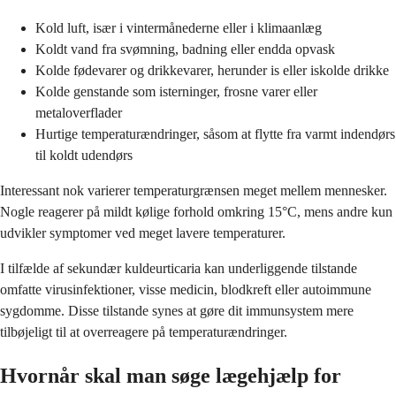
Kold luft, især i vintermånederne eller i klimaanlæg
Koldt vand fra svømning, badning eller endda opvask
Kolde fødevarer og drikkevarer, herunder is eller iskolde drikke
Kolde genstande som isterninger, frosne varer eller
metaloverflader
Hurtige temperaturændringer, såsom at flytte fra varmt indendørs
til koldt udendørs
Interessant nok varierer temperaturgrænsen meget mellem mennesker.
Nogle reagerer på mildt kølige forhold omkring 15°C, mens andre kun
udvikler symptomer ved meget lavere temperaturer.
I tilfælde af sekundær kuldeurticaria kan underliggende tilstande
omfatte virusinfektioner, visse medicin, blodkreft eller autoimmune
sygdomme. Disse tilstande synes at gøre dit immunsystem mere
tilbøjeligt til at overreagere på temperaturændringer.
Hvornår skal man søge lægehjælp for