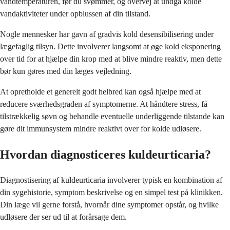
vandtemperaturen, før du svømmer, og overvej at undgå kolde
vandaktiviteter under opblussen af din tilstand.
Nogle mennesker har gavn af gradvis kold desensibilisering under
lægefaglig tilsyn. Dette involverer langsomt at øge kold eksponering
over tid for at hjælpe din krop med at blive mindre reaktiv, men dette
bør kun gøres med din læges vejledning.
At opretholde et generelt godt helbred kan også hjælpe med at
reducere sværhedsgraden af symptomerne. At håndtere stress, få
tilstrækkelig søvn og behandle eventuelle underliggende tilstande kan
gøre dit immunsystem mindre reaktivt over for kolde udløsere.
Hvordan diagnosticeres kuldeurticaria?
Diagnostisering af kuldeurticaria involverer typisk en kombination af
din sygehistorie, symptom beskrivelse og en simpel test på klinikken.
Din læge vil gerne forstå, hvornår dine symptomer opstår, og hvilke
udløsere der ser ud til at forårsage dem.