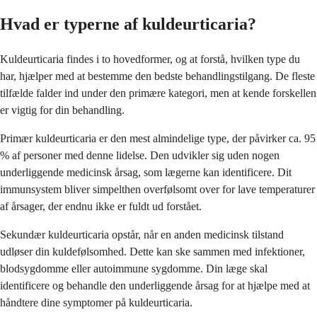
Hvad er typerne af kuldeurticaria?
Kuldeurticaria findes i to hovedformer, og at forstå, hvilken type du
har, hjælper med at bestemme den bedste behandlingstilgang. De fleste
tilfælde falder ind under den primære kategori, men at kende forskellen
er vigtig for din behandling.
Primær kuldeurticaria er den mest almindelige type, der påvirker ca. 95
% af personer med denne lidelse. Den udvikler sig uden nogen
underliggende medicinsk årsag, som lægerne kan identificere. Dit
immunsystem bliver simpelthen overfølsomt over for lave temperaturer
af årsager, der endnu ikke er fuldt ud forstået.
Sekundær kuldeurticaria opstår, når en anden medicinsk tilstand
udløser din kuldefølsomhed. Dette kan ske sammen med infektioner,
blodsygdomme eller autoimmune sygdomme. Din læge skal
identificere og behandle den underliggende årsag for at hjælpe med at
håndtere dine symptomer på kuldeurticaria.