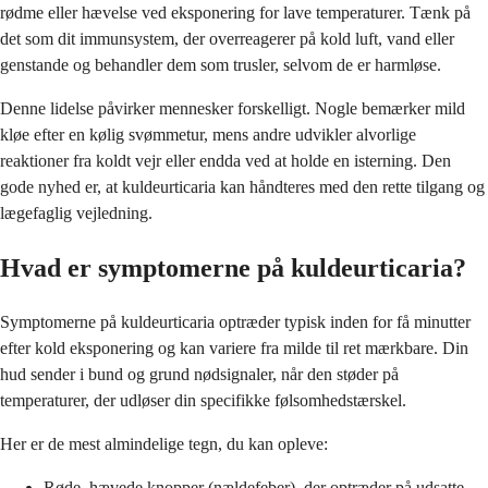
rødme eller hævelse ved eksponering for lave temperaturer. Tænk på
det som dit immunsystem, der overreagerer på kold luft, vand eller
genstande og behandler dem som trusler, selvom de er harmløse.
Denne lidelse påvirker mennesker forskelligt. Nogle bemærker mild
kløe efter en kølig svømmetur, mens andre udvikler alvorlige
reaktioner fra koldt vejr eller endda ved at holde en isterning. Den
gode nyhed er, at kuldeurticaria kan håndteres med den rette tilgang og
lægefaglig vejledning.
Hvad er symptomerne på kuldeurticaria?
Symptomerne på kuldeurticaria optræder typisk inden for få minutter
efter kold eksponering og kan variere fra milde til ret mærkbare. Din
hud sender i bund og grund nødsignaler, når den støder på
temperaturer, der udløser din specifikke følsomhedstærskel.
Her er de mest almindelige tegn, du kan opleve:
Røde, hævede knopper (nældefeber), der optræder på udsatte