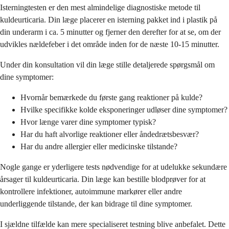
Isterningtesten er den mest almindelige diagnostiske metode til
kuldeurticaria. Din læge placerer en isterning pakket ind i plastik på
din underarm i ca. 5 minutter og fjerner den derefter for at se, om der
udvikles nældefeber i det område inden for de næste 10-15 minutter.
Under din konsultation vil din læge stille detaljerede spørgsmål om
dine symptomer:
Hvornår bemærkede du første gang reaktioner på kulde?
Hvilke specifikke kolde eksponeringer udløser dine symptomer?
Hvor længe varer dine symptomer typisk?
Har du haft alvorlige reaktioner eller åndedrætsbesvær?
Har du andre allergier eller medicinske tilstande?
Nogle gange er yderligere tests nødvendige for at udelukke sekundære
årsager til kuldeurticaria. Din læge kan bestille blodprøver for at
kontrollere infektioner, autoimmune markører eller andre
underliggende tilstande, der kan bidrage til dine symptomer.
I sjældne tilfælde kan mere specialiseret testning blive anbefalet. Dette