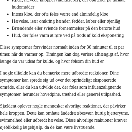
hudområder
Intens kløe, der ofte føles værre end almindelig kløe
Hævelse, især omkring hænder, fødder, læber eller øjenlåg
Brændende eller sviende fornemmelser på den berørte hud
Hud, der føles varm at røre ved på trods af kold eksponering
Disse symptomer forsvinder normalt inden for 30 minutter til et par
timer, når du varmer op. Timingen kan dog variere afhængigt af, hvor
længe du var udsat for kulde, og hvor følsom din hud er.
I nogle tilfælde kan du bemærke mere udbredte reaktioner. Dine
symptomer kan sprede sig ud over det oprindeligt eksponerede
område, eller du kan udvikle det, der føles som influenzalignende
symptomer, herunder hovedpine, træthed eller generel utilpashed.
Sjældent oplever nogle mennesker alvorlige reaktioner, der påvirker
hele kroppen. Dette kan omfatte åndedrætsbesvær, hurtig hjerterytme,
svimmelhed eller udbredt hævelse. Disse alvorlige reaktioner kræver
øjeblikkelig lægehjælp, da de kan være livstruende.