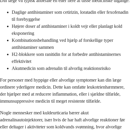
Din læge vil typisk anbefale en eller flere af disse medicinske tilgange:
Daglige antihistaminer som cetirizin, loratadin eller fexofenadin
til forebyggelse
Højere doser af antihistaminer i koldt vejr eller planlagt kold
eksponering
Kombinationsbehandling ved hjælp af forskellige typer
antihistaminer sammen
H2-blokkere som ranitidin for at forbedre antihistaminernes
effektivitet
Akutmedicin som adrenalin til alvorlig reaktionsrisiko
For personer med hyppige eller alvorlige symptomer kan din læge
ordinere yderligere medicin. Dette kan omfatte leukotrienhæmmere,
der hjælper med at reducere inflammation, eller i sjældne tilfælde,
immunsuppressive medicin til meget resistente tilfælde.
Nogle mennesker med kuldeurticaria bærer akut
adrenalinautoinjektorer, især hvis de har haft alvorlige reaktioner før
eller deltager i aktiviteter som koldvands svømning, hvor alvorlige