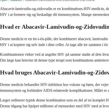
Abacavir-lamivudin-og-zidovudin er en kombinations-HIV-medicin, der hj
HIV i at formere sig og beskadige dit immunsystem. Mange mennesker fi
Hvad er Abacavir-Lamivudin-og-Zidovudi
Denne medicin er en tre-i-én-pille, der kombinerer abacavir, lamivudin 
HIV i at kopiere sig selv inde i dine celler. At tage alle tre sammen i 
Kombinationen virker ved at angribe HIV på samme stadie af dets livscy
Din læge kan henvise til denne type terapi som kombinations antiretrovi
Hvad bruges Abacavir-Lamivudin-og-Zidovu
Denne medicin behandler HIV-infektion hos voksne og børn, der vejer mi
immunsystem og forhindrer AIDS-relaterede komplikationer. Målet er at
Læger ordinerer typisk denne kombination som en del af en komplet HI
Denne tilgang har hjulpet millioner af mennesker med HIV med at leve 