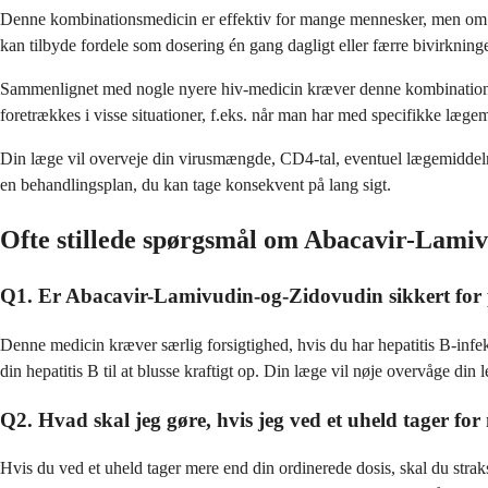
Denne kombinationsmedicin er effektiv for mange mennesker, men om de
kan tilbyde fordele som dosering én gang dagligt eller færre bivirkninge
Sammenlignet med nogle nyere hiv-medicin kræver denne kombination do
foretrækkes i visse situationer, f.eks. når man har med specifikke læge
Din læge vil overveje din virusmængde, CD4-tal, eventuel lægemiddelres
en behandlingsplan, du kan tage konsekvent på lang sigt.
Ofte stillede spørgsmål om Abacavir-Lami
Q1. Er Abacavir-Lamivudin-og-Zidovudin sikkert for 
Denne medicin kræver særlig forsigtighed, hvis du har hepatitis B-infe
din hepatitis B til at blusse kraftigt op. Din læge vil nøje overvåge din
Q2. Hvad skal jeg gøre, hvis jeg ved et uheld tager 
Hvis du ved et uheld tager mere end din ordinerede dosis, skal du straks