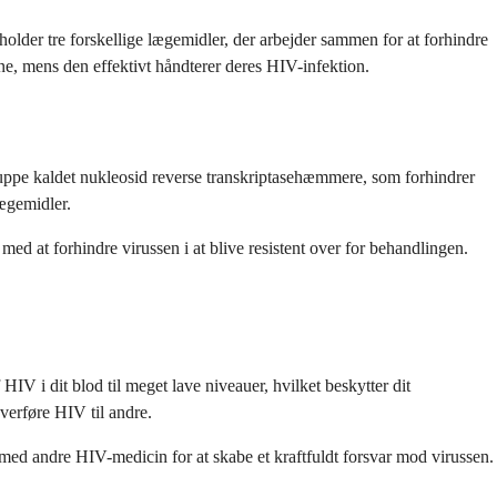
lder tre forskellige lægemidler, der arbejder sammen for at forhindre
e, mens den effektivt håndterer deres HIV-infektion.
gruppe kaldet nukleosid reverse transkriptasehæmmere, som forhindrer
lægemidler.
d at forhindre virussen i at blive resistent over for behandlingen.
 i dit blod til meget lave niveauer, hvilket beskytter dit
verføre HIV til andre.
d andre HIV-medicin for at skabe et kraftfuldt forsvar mod virussen.