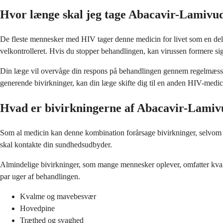
Hvor længe skal jeg tage Abacavir-Lamivu
De fleste mennesker med HIV tager denne medicin for livet som en del af
velkontrolleret. Hvis du stopper behandlingen, kan virussen formere s
Din læge vil overvåge din respons på behandlingen gennem regelmæssig
generende bivirkninger, kan din læge skifte dig til en anden HIV-medicin
Hvad er bivirkningerne af Abacavir-Lamiv
Som al medicin kan denne kombination forårsage bivirkninger, selvom m
skal kontakte din sundhedsudbyder.
Almindelige bivirkninger, som mange mennesker oplever, omfatter kvalm
par uger af behandlingen.
Kvalme og mavebesvær
Hovedpine
Træthed og svaghed