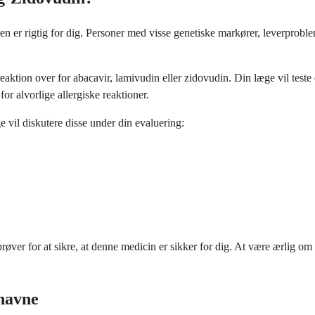
en er rigtig for dig. Personer med visse genetiske markører, leverproble
 reaktion over for abacavir, lamivudin eller zidovudin. Din læge vil tes
r alvorlige allergiske reaktioner.
e vil diskutere disse under din evaluering:
øver for at sikre, at denne medicin er sikker for dig. At være ærlig om
navne