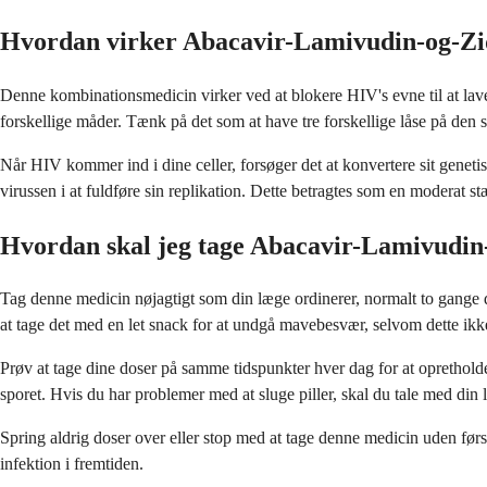
Hvordan virker Abacavir-Lamivudin-og-Z
Denne kombinationsmedicin virker ved at blokere HIV's evne til at lave
forskellige måder. Tænk på det som at have tre forskellige låse på den 
Når HIV kommer ind i dine celler, forsøger det at konvertere sit genetis
virussen i at fuldføre sin replikation. Dette betragtes som en moderat 
Hvordan skal jeg tage Abacavir-Lamivudin
Tag denne medicin nøjagtigt som din læge ordinerer, normalt to gange 
at tage det med en let snack for at undgå mavebesvær, selvom dette ikk
Prøv at tage dine doser på samme tidspunkter hver dag for at opretholde 
sporet. Hvis du har problemer med at sluge piller, skal du tale med din 
Spring aldrig doser over eller stop med at tage denne medicin uden førs
infektion i fremtiden.