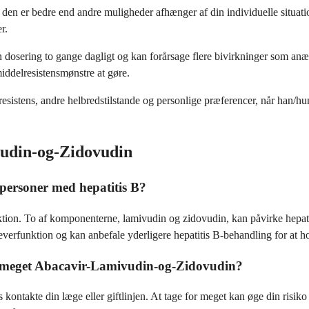
n er bedre end andre muligheder afhænger af din individuelle situatio
r.
sering to gange dagligt og kan forårsage flere bivirkninger som anæmi
middelresistensmønstre at gøre.
istens, andre helbredstilstande og personlige præferencer, når han/hun 
vudin-og-Zidovudin
personer med hepatitis B?
ktion. To af komponenterne, lamivudin og zidovudin, kan påvirke hepatit
 leverfunktion og kan anbefale yderligere hepatitis B-behandling for at ho
for meget Abacavir-Lamivudin-og-Zidovudin?
 kontakte din læge eller giftlinjen. At tage for meget kan øge din risiko