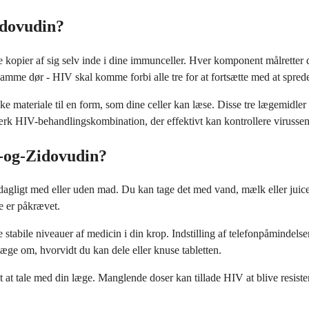
idovudin?
 kopier af sig selv inde i dine immunceller. Hver komponent målretter 
samme dør - HIV skal komme forbi alle tre for at fortsætte med at sprede
ke materiale til en form, som dine celler kan læse. Disse tre lægemidler
stærk HIV-behandlingskombination, der effektivt kan kontrollere virusse
-og-Zidovudin?
dagligt med eller uden mad. Du kan tage det med vand, mælk eller juice
e er påkrævet.
stabile niveauer af medicin i din krop. Indstilling af telefonpåmindelse
læge om, hvorvidt du kan dele eller knuse tabletten.
t at tale med din læge. Manglende doser kan tillade HIV at blive resiste