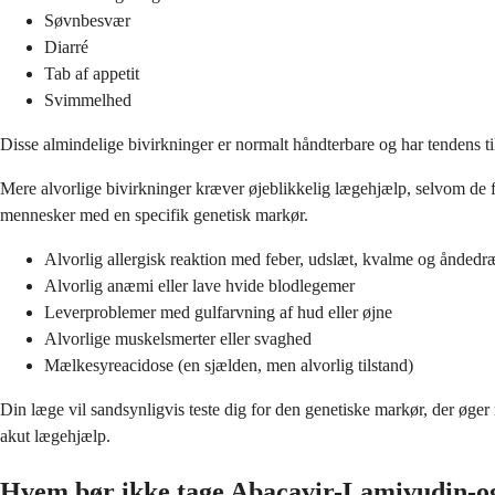
Søvnbesvær
Diarré
Tab af appetit
Svimmelhed
Disse almindelige bivirkninger er normalt håndterbare og har tendens t
Mere alvorlige bivirkninger kræver øjeblikkelig lægehjælp, selvom de 
mennesker med en specifik genetisk markør.
Alvorlig allergisk reaktion med feber, udslæt, kvalme og ånded
Alvorlig anæmi eller lave hvide blodlegemer
Leverproblemer med gulfarvning af hud eller øjne
Alvorlige muskelsmerter eller svaghed
Mælkesyreacidose (en sjælden, men alvorlig tilstand)
Din læge vil sandsynligvis teste dig for den genetiske markør, der øger 
akut lægehjælp.
Hvem bør ikke tage Abacavir-Lamivudin-o