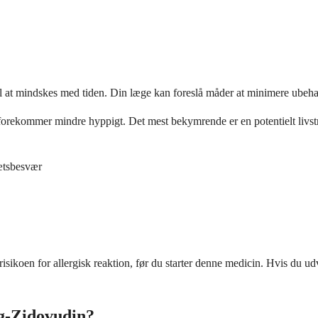
il at mindskes med tiden. Din læge kan foreslå måder at minimere ubeha
forekommer mindre hyppigt. Det mest bekymrende er en potentielt livstr
rætsbesvær
risikoen for allergisk reaktion, før du starter denne medicin. Hvis du ud
g-Zidovudin?