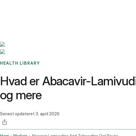
Benchmarks
Stories
FAQ
Sign up / Log in
HEALTH LIBRARY
Hvad er Abacavir-Lamivudi
og mere
Senest opdateret
3. april 2026
Hjem
Medicin
Abacavir Lamivudine And Zidovudine Oral Route