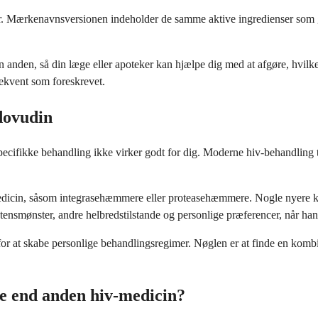
 Mærkenavnsversionen indeholder de samme aktive ingredienser som gene
 anden, så din læge eller apoteker kan hjælpe dig med at afgøre, hvil
sekvent som foreskrevet.
dovudin
pecifikke behandling ikke virker godt for dig. Moderne hiv-behandling 
v-medicin, såsom integrasehæmmere eller proteasehæmmere. Nogle nyere 
tensmønster, andre helbredstilstande og personlige præferencer, når han 
 at skabe personlige behandlingsregimer. Nøglen er at finde en kombinat
e end anden hiv-medicin?