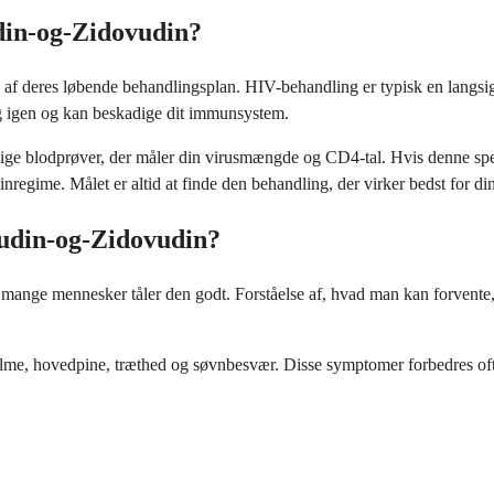
din-og-Zidovudin?
 deres løbende behandlingsplan. HIV-behandling er typisk en langsigtet 
ig igen og kan beskadige dit immunsystem.
e blodprøver, der måler din virusmængde og CD4-tal. Hvis denne specif
regime. Målet er altid at finde den behandling, der virker bedst for din
udin-og-Zidovudin?
ange mennesker tåler den godt. Forståelse af, hvad man kan forvente, 
e, hovedpine, træthed og søvnbesvær. Disse symptomer forbedres ofte, 