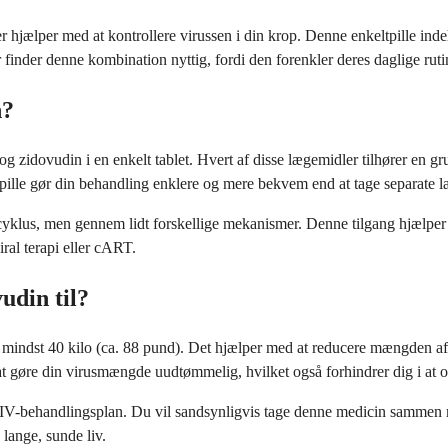
ælper med at kontrollere virussen i din krop. Denne enkeltpille indeho
nder denne kombination nyttig, fordi den forenkler deres daglige rutin
n?
og zidovudin i en enkelt tablet. Hvert af disse lægemidler tilhører en 
én pille gør din behandling enklere og mere bekvem end at tage separate 
klus, men gennem lidt forskellige mekanismer. Denne tilgang hjælper me
ral terapi eller cART.
din til?
ndst 40 kilo (ca. 88 pund). Det hjælper med at reducere mængden af HIV
 gøre din virusmængde uudtømmelig, hvilket også forhindrer dig i at o
V-behandlingsplan. Du vil sandsynligvis tage denne medicin sammen me
lange, sunde liv.