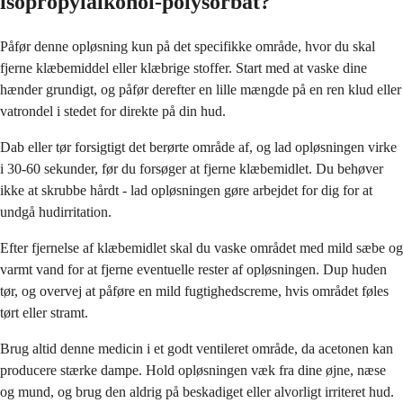
isopropylalkohol-polysorbat?
Påfør denne opløsning kun på det specifikke område, hvor du skal
fjerne klæbemiddel eller klæbrige stoffer. Start med at vaske dine
hænder grundigt, og påfør derefter en lille mængde på en ren klud eller
vatrondel i stedet for direkte på din hud.
Dab eller tør forsigtigt det berørte område af, og lad opløsningen virke
i 30-60 sekunder, før du forsøger at fjerne klæbemidlet. Du behøver
ikke at skrubbe hårdt - lad opløsningen gøre arbejdet for dig for at
undgå hudirritation.
Efter fjernelse af klæbemidlet skal du vaske området med mild sæbe og
varmt vand for at fjerne eventuelle rester af opløsningen. Dup huden
tør, og overvej at påføre en mild fugtighedscreme, hvis området føles
tørt eller stramt.
Brug altid denne medicin i et godt ventileret område, da acetonen kan
producere stærke dampe. Hold opløsningen væk fra dine øjne, næse
og mund, og brug den aldrig på beskadiget eller alvorligt irriteret hud.