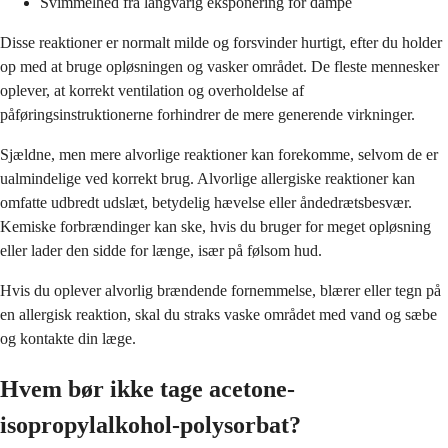
Svimmelhed fra langvarig eksponering for dampe
Disse reaktioner er normalt milde og forsvinder hurtigt, efter du holder
op med at bruge opløsningen og vasker området. De fleste mennesker
oplever, at korrekt ventilation og overholdelse af
påføringsinstruktionerne forhindrer de mere generende virkninger.
Sjældne, men mere alvorlige reaktioner kan forekomme, selvom de er
ualmindelige ved korrekt brug. Alvorlige allergiske reaktioner kan
omfatte udbredt udslæt, betydelig hævelse eller åndedrætsbesvær.
Kemiske forbrændinger kan ske, hvis du bruger for meget opløsning
eller lader den sidde for længe, især på følsom hud.
Hvis du oplever alvorlig brændende fornemmelse, blærer eller tegn på
en allergisk reaktion, skal du straks vaske området med vand og sæbe
og kontakte din læge.
Hvem bør ikke tage acetone-
isopropylalkohol-polysorbat?