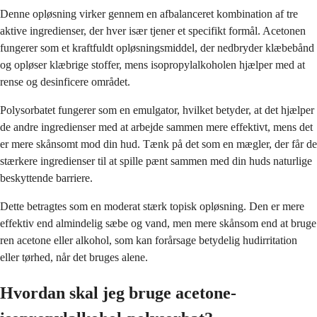
Denne opløsning virker gennem en afbalanceret kombination af tre
aktive ingredienser, der hver især tjener et specifikt formål. Acetonen
fungerer som et kraftfuldt opløsningsmiddel, der nedbryder klæbebånd
og opløser klæbrige stoffer, mens isopropylalkoholen hjælper med at
rense og desinficere området.
Polysorbatet fungerer som en emulgator, hvilket betyder, at det hjælper
de andre ingredienser med at arbejde sammen mere effektivt, mens det
er mere skånsomt mod din hud. Tænk på det som en mægler, der får de
stærkere ingredienser til at spille pænt sammen med din huds naturlige
beskyttende barriere.
Dette betragtes som en moderat stærk topisk opløsning. Den er mere
effektiv end almindelig sæbe og vand, men mere skånsom end at bruge
ren acetone eller alkohol, som kan forårsage betydelig hudirritation
eller tørhed, når det bruges alene.
Hvordan skal jeg bruge acetone-