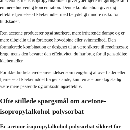
af acetone, mens isopropylalkoholen giver yderligere rengøringskraft i
en mere hudvenlig koncentration. Denne kombination giver dig
effektiv fjernelse af klæbemidler med betydeligt mindre risiko for
hudskader.
Ren acetone producerer også stærkere, mere irriterende dampe og er
mere tilbøjelig til at forårsage hovedpine eller svimmelhed. Den
formulerede kombination er designet til at være sikrere til regelmæssig
brug, mens den bevarer den effektivitet, du har brug for til genstridige
klæbemidler.
For ikke-hudrelaterede anvendelser som rengøring af overflader eller
fjernelse af klæbemiddel fra genstande, kan ren acetone dog stadig
være mere passende og omkostningseffektiv.
Ofte stillede spørgsmål om acetone-
isopropylalkohol-polysorbat
Er acetone-isopropylalkohol-polysorbat sikkert for