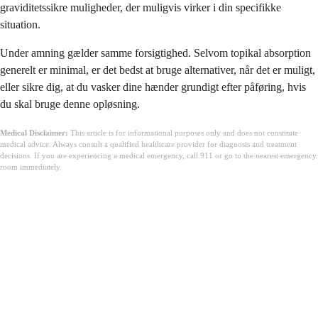
graviditetssikre muligheder, der muligvis virker i din specifikke
situation.
Under amning gælder samme forsigtighed. Selvom topikal absorption
generelt er minimal, er det bedst at bruge alternativer, når det er muligt,
eller sikre dig, at du vasker dine hænder grundigt efter påføring, hvis
du skal bruge denne opløsning.
Medical Disclaimer:
This article is for informational purposes only and does not constitute
medical advice. Always consult a qualified healthcare provider for diagnosis and treatment
decisions. If you are experiencing a medical emergency, call 911 or go to the nearest emergency
room immediately.