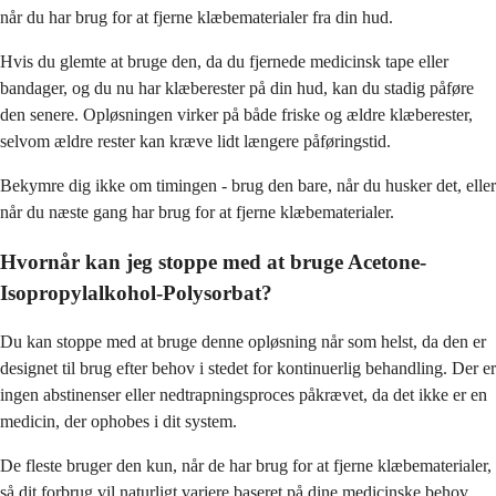
når du har brug for at fjerne klæbematerialer fra din hud.
Hvis du glemte at bruge den, da du fjernede medicinsk tape eller
bandager, og du nu har klæberester på din hud, kan du stadig påføre
den senere. Opløsningen virker på både friske og ældre klæberester,
selvom ældre rester kan kræve lidt længere påføringstid.
Bekymre dig ikke om timingen - brug den bare, når du husker det, eller
når du næste gang har brug for at fjerne klæbematerialer.
Hvornår kan jeg stoppe med at bruge Acetone-
Isopropylalkohol-Polysorbat?
Du kan stoppe med at bruge denne opløsning når som helst, da den er
designet til brug efter behov i stedet for kontinuerlig behandling. Der er
ingen abstinenser eller nedtrapningsproces påkrævet, da det ikke er en
medicin, der ophobes i dit system.
De fleste bruger den kun, når de har brug for at fjerne klæbematerialer,
så dit forbrug vil naturligt variere baseret på dine medicinske behov