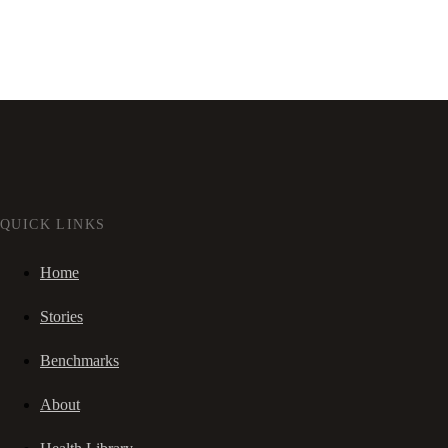
QUICK LINKS
Home
Stories
Benchmarks
About