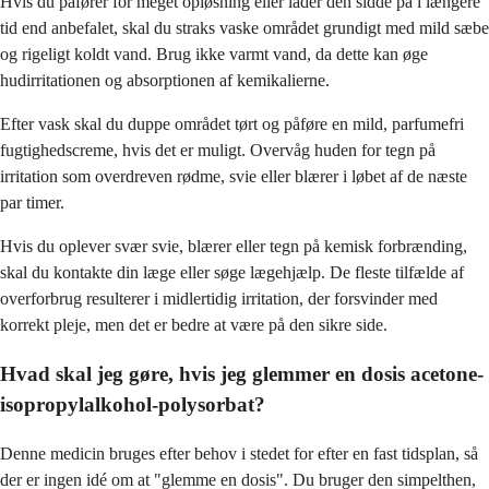
Hvis du påfører for meget opløsning eller lader den sidde på i længere
tid end anbefalet, skal du straks vaske området grundigt med mild sæbe
og rigeligt koldt vand. Brug ikke varmt vand, da dette kan øge
hudirritationen og absorptionen af kemikalierne.
Efter vask skal du duppe området tørt og påføre en mild, parfumefri
fugtighedscreme, hvis det er muligt. Overvåg huden for tegn på
irritation som overdreven rødme, svie eller blærer i løbet af de næste
par timer.
Hvis du oplever svær svie, blærer eller tegn på kemisk forbrænding,
skal du kontakte din læge eller søge lægehjælp. De fleste tilfælde af
overforbrug resulterer i midlertidig irritation, der forsvinder med
korrekt pleje, men det er bedre at være på den sikre side.
Hvad skal jeg gøre, hvis jeg glemmer en dosis acetone-
isopropylalkohol-polysorbat?
Denne medicin bruges efter behov i stedet for efter en fast tidsplan, så
der er ingen idé om at "glemme en dosis". Du bruger den simpelthen,