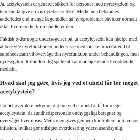
Ja, acetylcystein er generelt sikkert for personer med nyresygdom og
kan endda give en vis nyrebeskyttelse. Medicinen behandles
anderledes end mange lægemidler, så nyreproblemer påvirker normalt
ikke, hvordan din krop håndterer den.
Faktisk tyder nogle undersøgelser på, at acetylcystein kan hjælpe med
at beskytte nyrefunktionen under visse medicinske procedurer. Dit
sundhedsteam vil overvåge din nyrefunktion under behandlingen, men
nyresygdom forhindrer dig sjældent i at modtage denne livreddende
medicin.
Hvad skal jeg gøre, hvis jeg ved et uheld får for meget
acetylcystein?
Du behøver ikke bekymre dig om ved et uheld at få for meget
acetylcystein, da sundhedspersonale omhyggeligt beregner og
overvåger hver dosis. Medicinen gives gennem kontrolleret intravenøs
infusion, hvilket gør utilsigtet overdosering yderst usandsynlig.