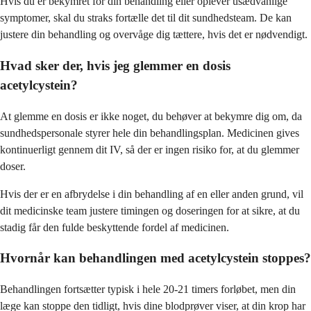
Hvis du er bekymret for din behandling eller oplever usædvanlige
symptomer, skal du straks fortælle det til dit sundhedsteam. De kan
justere din behandling og overvåge dig tættere, hvis det er nødvendigt.
Hvad sker der, hvis jeg glemmer en dosis
acetylcystein?
At glemme en dosis er ikke noget, du behøver at bekymre dig om, da
sundhedspersonale styrer hele din behandlingsplan. Medicinen gives
kontinuerligt gennem dit IV, så der er ingen risiko for, at du glemmer
doser.
Hvis der er en afbrydelse i din behandling af en eller anden grund, vil
dit medicinske team justere timingen og doseringen for at sikre, at du
stadig får den fulde beskyttende fordel af medicinen.
Hvornår kan behandlingen med acetylcystein stoppes?
Behandlingen fortsætter typisk i hele 20-21 timers forløbet, men din
læge kan stoppe den tidligt, hvis dine blodprøver viser, at din krop har