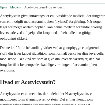
Hjem
Medicin
Acetylcysteine Intravenous Route
Acetylcystein givet intravenøst er en livreddende medicin, der fungerer
som en modgift mod acetaminophen (Tylenol) forgiftning. Når nogen
tager for meget acetaminophen, kan denne medicin forhindre alvorlig
leverskade ved at hjælpe din krop med at behandle den giftige
ophobning sikkert.
Denne kraftfulde behandling virker ved at genopbygge et afgørende
stof i din lever kaldet glutathion, som normalt beskytter dine leverceller
mod skade. Tænk på det som at give din lever de værktøjer, den har
brug for til at bekæmpe de skadelige virkninger af acetaminophen-
overdosis.
Hvad er Acetylcystein?
Acetylcystein er en medicin, der indeholder N-acetylcystein, en
modificeret form af aminosyren cystein. Det er mest kendt som
standardbehandlingen for acetaminophen-overdosis, hvor det