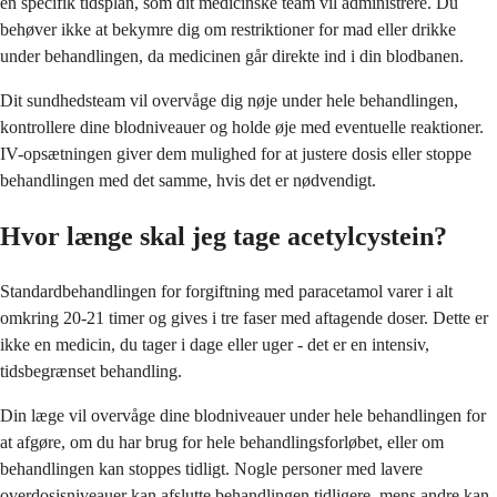
en specifik tidsplan, som dit medicinske team vil administrere. Du
behøver ikke at bekymre dig om restriktioner for mad eller drikke
under behandlingen, da medicinen går direkte ind i din blodbanen.
Dit sundhedsteam vil overvåge dig nøje under hele behandlingen,
kontrollere dine blodniveauer og holde øje med eventuelle reaktioner.
IV-opsætningen giver dem mulighed for at justere dosis eller stoppe
behandlingen med det samme, hvis det er nødvendigt.
Hvor længe skal jeg tage acetylcystein?
Standardbehandlingen for forgiftning med paracetamol varer i alt
omkring 20-21 timer og gives i tre faser med aftagende doser. Dette er
ikke en medicin, du tager i dage eller uger - det er en intensiv,
tidsbegrænset behandling.
Din læge vil overvåge dine blodniveauer under hele behandlingen for
at afgøre, om du har brug for hele behandlingsforløbet, eller om
behandlingen kan stoppes tidligt. Nogle personer med lavere
overdosisniveauer kan afslutte behandlingen tidligere, mens andre kan