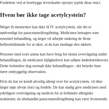
Fordelene ved at forebygge leverskader opvejer typisk disse risici.
Hvem bør ikke tage acetylcystein?
Meget få mennesker kan ikke få IV acetylcystein, når det er
nødvendigt for paracetamolforgiftning. Medicinen betragtes som
essentiel behandling, og læger vil arbejde omkring de fleste
helbredstilstande for at sikre, at du kan modtage den sikkert.
Personer med svær astma kan have brug for ekstra overvågning under
behandlingen, da medicinen lejlighedsvis kan udløse åndedrætsbesvær.
Dette forhindrer dog normalt ikke behandlingen - det betyder bare
mere omhyggelig observation.
Hvis du har en kendt alvorlig allergi over for acetylcystein, vil dine
læger nøje afveje risici og fordele. De kan stadig give medicinen med
yderligere overvågning og medicin for at forhindre allergiske
reaktioner, da ubehandlet paracetamolforgiftning kan være livstruende.