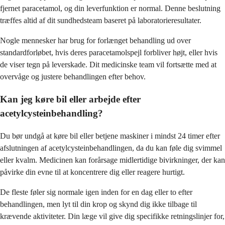
fjernet paracetamol, og din leverfunktion er normal. Denne beslutning
træffes altid af dit sundhedsteam baseret på laboratorieresultater.
Nogle mennesker har brug for forlænget behandling ud over
standardforløbet, hvis deres paracetamolspejl forbliver højt, eller hvis
de viser tegn på leverskade. Dit medicinske team vil fortsætte med at
overvåge og justere behandlingen efter behov.
Kan jeg køre bil eller arbejde efter
acetylcysteinbehandling?
Du bør undgå at køre bil eller betjene maskiner i mindst 24 timer efter
afslutningen af acetylcysteinbehandlingen, da du kan føle dig svimmel
eller kvalm. Medicinen kan forårsage midlertidige bivirkninger, der kan
påvirke din evne til at koncentrere dig eller reagere hurtigt.
De fleste føler sig normale igen inden for en dag eller to efter
behandlingen, men lyt til din krop og skynd dig ikke tilbage til
krævende aktiviteter. Din læge vil give dig specifikke retningslinjer for,