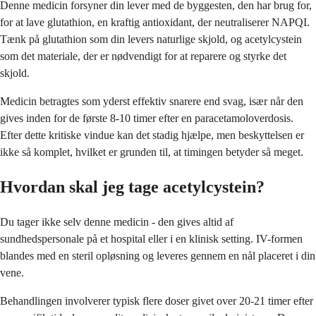
Denne medicin forsyner din lever med de byggesten, den har brug for,
for at lave glutathion, en kraftig antioxidant, der neutraliserer NAPQI.
Tænk på glutathion som din levers naturlige skjold, og acetylcystein
som det materiale, der er nødvendigt for at reparere og styrke det
skjold.
Medicin betragtes som yderst effektiv snarere end svag, især når den
gives inden for de første 8-10 timer efter en paracetamoloverdosis.
Efter dette kritiske vindue kan det stadig hjælpe, men beskyttelsen er
ikke så komplet, hvilket er grunden til, at timingen betyder så meget.
Hvordan skal jeg tage acetylcystein?
Du tager ikke selv denne medicin - den gives altid af
sundhedspersonale på et hospital eller i en klinisk setting. IV-formen
blandes med en steril opløsning og leveres gennem en nål placeret i din
vene.
Behandlingen involverer typisk flere doser givet over 20-21 timer efter