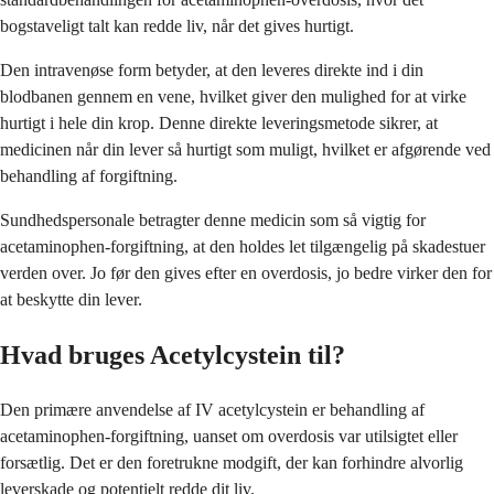
bogstaveligt talt kan redde liv, når det gives hurtigt.
Den intravenøse form betyder, at den leveres direkte ind i din
blodbanen gennem en vene, hvilket giver den mulighed for at virke
hurtigt i hele din krop. Denne direkte leveringsmetode sikrer, at
medicinen når din lever så hurtigt som muligt, hvilket er afgørende ved
behandling af forgiftning.
Sundhedspersonale betragter denne medicin som så vigtig for
acetaminophen-forgiftning, at den holdes let tilgængelig på skadestuer
verden over. Jo før den gives efter en overdosis, jo bedre virker den for
at beskytte din lever.
Hvad bruges Acetylcystein til?
Den primære anvendelse af IV acetylcystein er behandling af
acetaminophen-forgiftning, uanset om overdosis var utilsigtet eller
forsætlig. Det er den foretrukne modgift, der kan forhindre alvorlig
leverskade og potentielt redde dit liv.