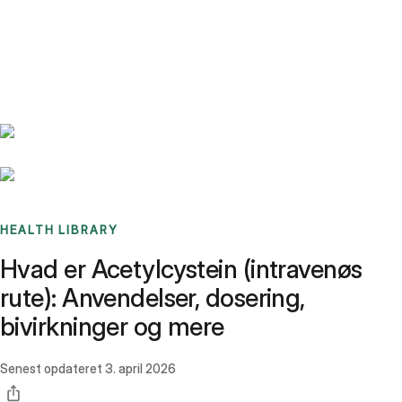
Benchmarks
Stories
FAQ
Sign up / Log in
HEALTH LIBRARY
Hvad er Acetylcystein (intravenøs
rute): Anvendelser, dosering,
bivirkninger og mere
Senest opdateret
3. april 2026